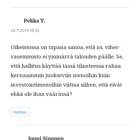
Pekka T.
sanoo:
24.7.2019 18:35
Oikeis­tossa on tapana sanoa, että ns. viher­
vasem­mis­to ei ymmär­rä talouden päälle. Se,
että hal­li­tus käyt­tää tässä tilanteessa rahaa
ker­naam­min juok­se­vi­in menoi­hin kuin
investoin­ti­menoi­hin viit­taa siihen, että eivät
ehkä ole ihan väärässä?
Vastaa
Jouni Siponen
sanoo: