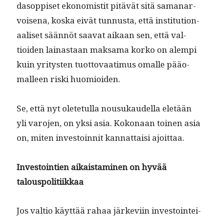
da­sop­piset ekon­o­mistit pitävät sitä sama­nar­
voise­na, kos­ka eivät tun­nus­ta, että insti­tu­tion­
aaliset sään­nöt saa­vat aikaan sen, että val­
tioiden lainas­taan mak­sama korko on alem­pi
kuin yri­tys­ten tuot­to­vaa­timus oma­lle pääo­
ma­lleen ris­ki huomioiden.
Se, että nyt olete­tul­la nousukaudel­la eletään
yli varo­jen, on yksi asia. Kokon­aan toinen asia
on, miten investoin­nit kan­nat­taisi ajoittaa.
Investoin­tien aikaist­a­mi­nen on hyvää
talouspolitiikkaa
Jos val­tio käyt­tää rahaa järke­vi­in investoin­tei­