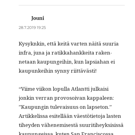
Jouni
sanoo:
28.7.2019 19:25
Kysyknkin, että keitä varten näitä suuria
infra, juna ja ratikka­hankkei­ta raken­
netaan kaupungei­hin, kun lap­si­a­han ei
kaupunkei­hin syn­ny riittävästi!
“Viime viikon lop­ul­la Atlant­ti julka­isi
jonkin ver­ran provosoivan kap­paleen:
”Kaupun­gin tule­vaisu­us on lapse­ton.”
Artikke­lis­sa esitel­lään väestöti­eto­ja las­ten
tihey­den vähen­e­mis­es­tä suu­ri­ti­heyk­si­sis­sä
kaupungeis­sa, kuten San Fran­cis­cos­sa,