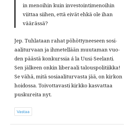
in menoi­hin kuin investoin­ti­menoi­hin
viit­taa siihen, että eivät ehkä ole ihan
väärässä?
Jep. Tuh­lataan rahat pöhöt­tyneeseen sosi­
aal­i­tur­vaan ja ihme­tel­lään muu­ta­man vuo­
den päästä konkurssia á la Uusi-See­lan­ti.
Sen jäl­keen onkin lib­er­aali talous­poli­ti­ik­ka!
Se vähä, mitä sosi­aal­i­tur­vas­ta jää, on kirkon
hoi­dos­sa. Toiv­ot­tavasti kirkko kas­vat­taa
puskure­i­ta nyt.
Vastaa