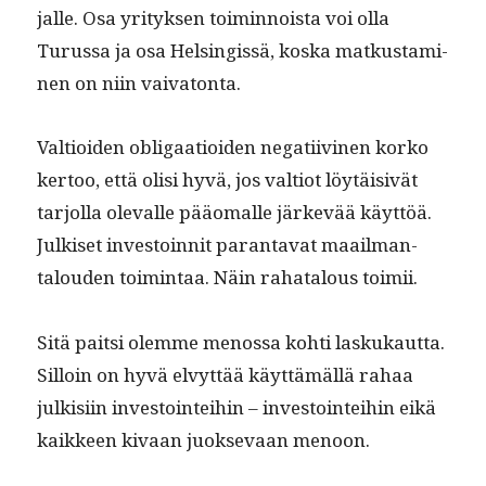
jalle. Osa yri­tyk­sen toimin­noista voi olla
Turus­sa ja osa Helsingis­sä, kos­ka matkus­t­a­mi­
nen on niin vaivatonta.
Val­tioiden oblig­aa­tioiden negati­ivi­nen korko
ker­too, että olisi hyvä, jos val­tiot löytäi­sivät
tar­jol­la ole­valle pääo­ma­lle järkevää käyt­töä.
Julkiset investoin­nit paran­ta­vat maail­man­
talouden toim­intaa. Näin rahat­alous toimii.
Sitä pait­si olemme menos­sa kohti laskukaut­ta.
Sil­loin on hyvä elvyt­tää käyt­tämäl­lä rahaa
julk­isi­in investoin­tei­hin – investoin­tei­hin eikä
kaik­keen kivaan juok­se­vaan menoon.