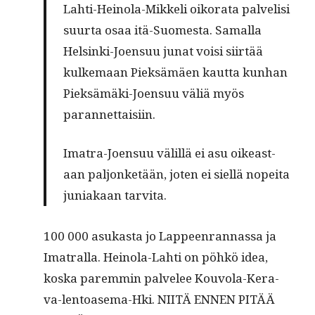
Lahti-Heino­la-Mikke­li oiko­ra­ta palvelisi
suur­ta osaa itä-Suomes­ta. Samal­la
Helsin­ki-Joen­suu junat voisi siirtää
kulke­maan Piek­sämäen kaut­ta kun­han
Piek­sämä­ki-Joen­suu väliä myös
parannettaisiin.
Ima­tra-Joen­suu välil­lä ei asu oikeas­t­
aan paljon­ketään, joten ei siel­lä nopei­ta
juni­akaan tarvita.
100 000 asukas­ta jo Lappeen­ran­nas­sa ja
Ima­tral­la. Heino­la-Lahti on pöhkö idea,
kos­ka parem­min palvelee Kou­vola-Ker­a­
va-lentoase­ma-Hki. NIITÄ ENNEN PITÄÄ