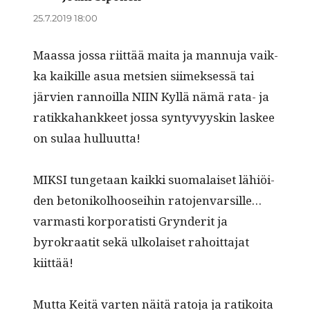
25.7.2019 18:00
Maas­sa jos­sa riit­tää mai­ta ja man­nu­ja vaik­
ka kaikille asua met­sien siimek­sessä tai
järvien ran­noil­la NIIN Kyl­lä nämä rata- ja
ratikka­hankkeet jos­sa syn­tyvyyskin las­kee
on sulaa hulluutta!
MIKSI tunge­taan kaik­ki suo­ma­laiset lähiöi­
den betonikol­hoo­sei­hin ratojenvarsille…
varmasti kor­po­ratisti Gryn­der­it ja
byrokraatit sekä ulko­laiset rahoit­ta­jat
kiittää!
Mut­ta Keitä varten näitä rato­ja ja ratikoi­ta