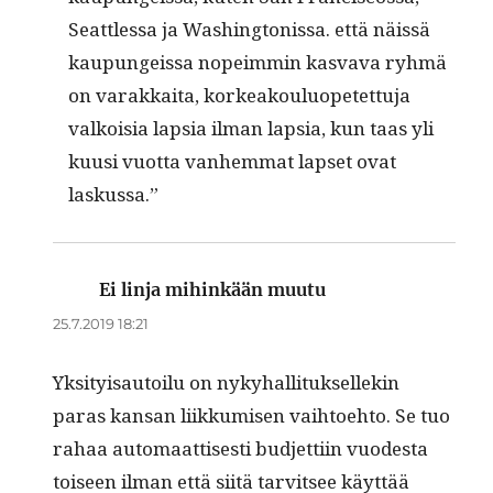
Seat­t­lessa ja Wash­ing­tonis­sa. että näis­sä
kaupungeis­sa nopeim­min kas­va­va ryh­mä
on varakkai­ta, korkeak­oulu­opetet­tu­ja
valkoisia lap­sia ilman lap­sia, kun taas yli
kuusi vuot­ta van­hem­mat lapset ovat
laskussa.”
Ei linja mihinkään muutu
sanoo:
25.7.2019 18:21
Yksi­ty­isautoilu on nyky­hal­li­tuk­sellekin
paras kansan liikku­misen vai­h­toe­hto. Se tuo
rahaa automaat­tis­es­ti bud­jet­ti­in vuodes­ta
toiseen ilman että siitä tarvit­see käyt­tää