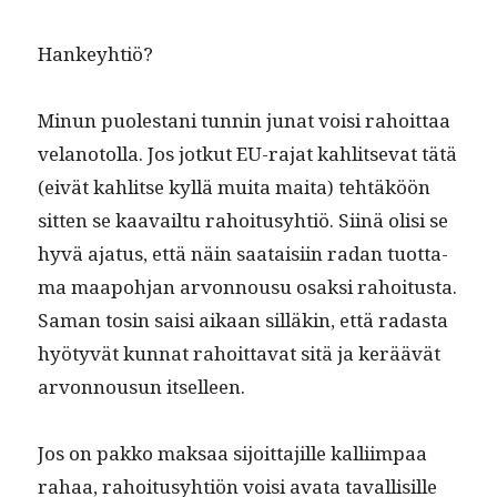
Han­key­htiö?
Min­un puolestani tun­nin junat voisi rahoit­taa
velan­otol­la. Jos jotkut EU-rajat kahlit­se­vat tätä
(eivät kahlitse kyl­lä mui­ta mai­ta) tehtäköön
sit­ten se kaavail­tu rahoi­tusy­htiö. Siinä olisi se
hyvä aja­tus, että näin saataisi­in radan tuot­ta­
ma maapo­h­jan arvon­nousu osak­si rahoi­tus­ta.
Saman tosin saisi aikaan sil­läkin, että radas­ta
hyö­tyvät kun­nat rahoit­ta­vat sitä ja keräävät
arvon­nousun itselleen.
Jos on pakko mak­saa sijoit­ta­jille kalli­im­paa
rahaa, rahoi­tusy­htiön voisi ava­ta taval­lisille