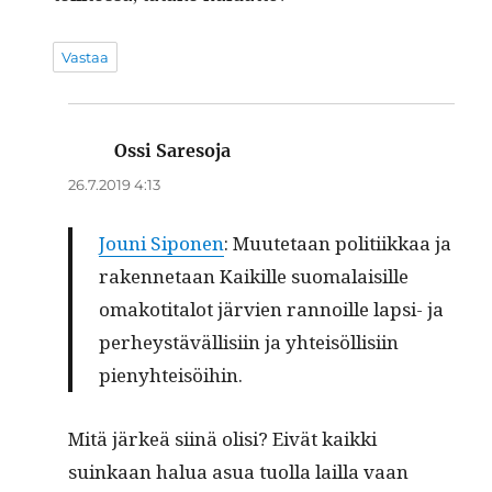
Vastaa
Ossi Saresoja
sanoo:
26.7.2019 4:13
Jouni Sipo­nen
: Muute­taan poli­ti­ikkaa ja
raken­netaan Kaikille suo­ma­laisille
omakoti­talot järvien ran­noille lap­si- ja
per­heystäväl­lisi­in ja yhteisöl­lisi­in
pienyhteisöihin.
Mitä järkeä siinä olisi? Eivät kaik­ki
suinkaan halua asua tuol­la lail­la vaan