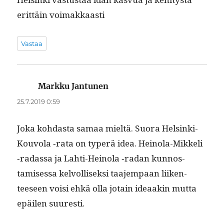
erit­täin voimakkaasti
Vastaa
Markku Jantunen
sanoo:
25.7.2019 0:59
Joka kohdas­ta samaa mieltä. Suo­ra Helsin­ki-
Kou­vola ‑rata on type­rä idea. Heino­la-Mikke­li
‑radas­sa ja Lahti-Heino­la ‑radan kun­nos­
tamises­sa kelvol­lisek­si taa­jem­paan liiken­
teeseen voisi ehkä olla jotain ideaakin mut­ta
epäilen suuresti.