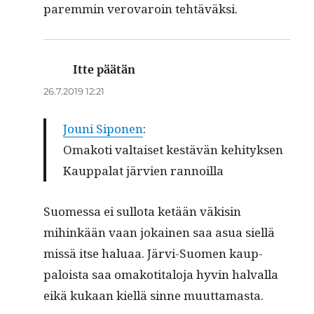
parem­min verovaroin tehtäväksi.
Itte päätän
sanoo:
26.7.2019 12:21
Jouni Sipo­nen
:
Omakoti val­taiset kestävän kehi­tyk­sen
Kaup­palat järvien rannoilla
Suomes­sa ei sul­lota ketään väk­isin
mihinkään vaan jokainen saa asua siel­lä
mis­sä itse halu­aa. Järvi-Suomen kaup­
paloista saa omakoti­talo­ja hyvin hal­val­la
eikä kukaan kiel­lä sinne muuttamasta.