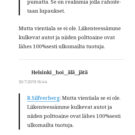
pumat­ta. Se on real­is­mia jol­la rahoite­
taan lupaukset.
Mut­ta vien­tiala se ei ole. Liiken­teessämme
kulke­vat autot ja niiden polt­toaine ovat
läh­es 100%sesti ulko­mail­ta tuotuja.
Helsinki_hoi_älä_jätä
sanoo:
30.7.2019 16:44
R.Silfverberg
: Mut­ta vien­tiala se ei ole.
Liiken­teessämme kulke­vat autot ja
niiden polt­toaine ovat läh­es 100%sesti
ulko­mail­ta tuotuja.