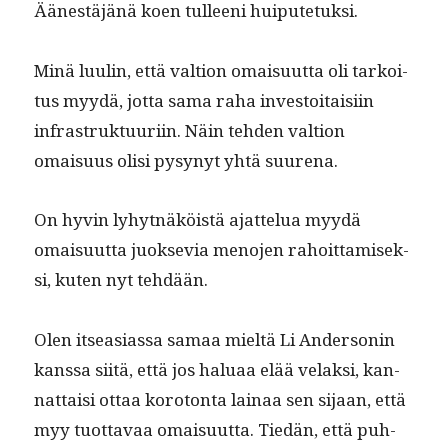
Äänestäjänä koen tulleeni huiputetuksi.
Minä luulin, että val­tion omaisu­ut­ta oli tarkoi­
tus myy­dä, jot­ta sama raha investoitaisi­in
infra­struk­tu­uri­in. Näin tehden val­tion
omaisu­us olisi pysynyt yhtä suurena.
On hyvin lyhyt­näköistä ajat­telua myy­dä
omaisu­ut­ta juok­se­via meno­jen rahoit­tamisek­
si, kuten nyt tehdään.
Olen itseasi­as­sa samaa mieltä Li Ander­son­in
kanssa siitä, että jos halu­aa elää velak­si, kan­
nat­taisi ottaa koro­ton­ta lainaa sen sijaan, että
myy tuot­tavaa omaisu­ut­ta. Tiedän, että puh­