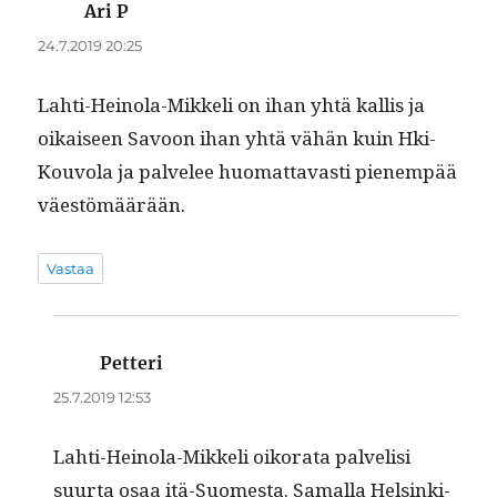
Ari P
sanoo:
24.7.2019 20:25
Lahti-Heino­la-Mikke­li on ihan yhtä kallis ja
oikaiseen Savoon ihan yhtä vähän kuin Hki-
Kou­vola ja palvelee huo­mat­tavasti pienem­pää
väestömäärään.
Vastaa
Petteri
sanoo:
25.7.2019 12:53
Lahti-Heino­la-Mikke­li oiko­ra­ta palvelisi
suur­ta osaa itä-Suomes­ta. Samal­la Helsin­ki-