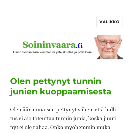
VALIKKO
Olen pettynyt tunnin
junien kuoppaamisesta
Olen äärim­mäisen pet­tynyt siihen, että hal­li­
tus ei aio toteut­taa tun­nin junia, kos­ka juuri
nyt ei ole rahaa. Onko myöhem­min muka.