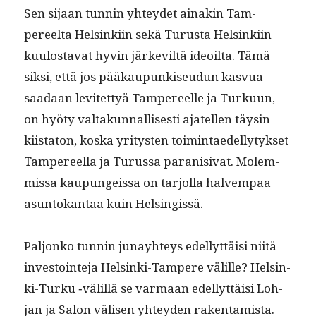
Sen sijaan tun­nin yhtey­det ainakin Tam­
pereelta Helsinki­in sekä Turus­ta Helsinki­in
kuu­losta­vat hyvin järkeviltä ideoil­ta. Tämä
sik­si, että jos pääkaupunkiseudun kasvua
saadaan levitet­tyä Tam­pereelle ja Turku­un,
on hyö­ty val­takun­nal­lis­es­ti ajatellen täysin
kiis­ta­ton, kos­ka yri­tys­ten toim­intaedel­ly­tyk­set
Tam­pereel­la ja Turus­sa parani­si­vat. Molem­
mis­sa kaupungeis­sa on tar­jol­la halvem­paa
asun­tokan­taa kuin Helsingissä.
Paljonko tun­nin junay­hteys edel­lyt­täisi niitä
investoin­te­ja Helsin­ki-Tam­pere välille? Helsin­
ki-Turku ‑välil­lä se var­maan edel­lyt­täisi Loh­
jan ja Salon välisen yhtey­den rak­en­tamista.