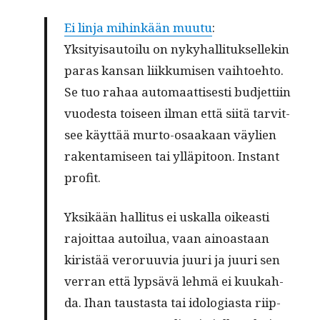
Ei lin­ja mihinkään muu­tu
:
Yksi­ty­isautoilu on nyky­hal­li­tuk­sellekin
paras kansan liikku­misen vai­h­toe­hto.
Se tuo rahaa automaat­tis­es­ti bud­jet­ti­in
vuodes­ta toiseen ilman että siitä tarvit­
see käyt­tää mur­to-osaakaan väylien
rak­en­tamiseen tai ylläpi­toon. Instant
profit.
Yksikään hal­li­tus ei uskalla oikeasti
rajoit­taa autoilua, vaan ain­oas­taan
kiristää veroru­u­via juuri ja juuri sen
ver­ran että lyp­sävä lehmä ei kuukah­
da. Ihan taus­tas­ta tai idol­o­gias­ta riip­