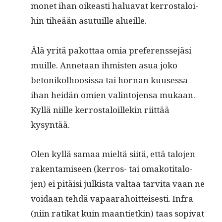
mon­et ihan oikeasti halu­a­vat ker­rostaloi­
hin tiheään asu­tu­ille alueille.
Älä yritä pakot­taa omia pref­er­ensse­jäsi
muille. Annetaan ihmis­ten asua joko
betonikol­hoosis­sa tai hor­nan kuuses­sa
ihan hei­dän omien val­in­to­jen­sa mukaan.
Kyl­lä niille ker­rostaloillekin riit­tää
kysyntää.
Olen kyl­lä samaa mieltä siitä, että talo­jen
rak­en­tamiseen (ker­ros- tai omakoti­talo­
jen) ei pitäisi julk­ista val­taa tarvi­ta vaan ne
voidaan tehdä vapaara­hoit­teis­es­ti. Infra
(niin ratikat kuin maanti­etkin) taas sopi­vat