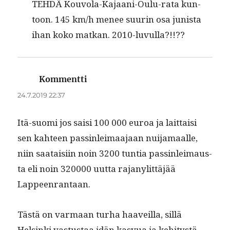
TEHDÄ Kou­vola-Kajaani-Oulu-rata kun­
toon. 145 km/h menee suurin osa junista
ihan koko matkan. 2010-luvulla?!!??
Kommentti
sanoo:
24.7.2019 22:37
Itä-suo­mi jos saisi 100 000 euroa ja lait­taisi
sen kah­teen passin­leimaa­jaan nui­ja­maalle,
niin saataisi­in noin 3200 tun­tia passin­leimaus­
ta eli noin 320000 uut­ta rajanylit­täjää
Lappeenrantaan.
Tästä on var­maan turha haaveil­la, sil­lä
Helsin­ki vas­tus­taa idän kasvua ja kehi­tys­tä