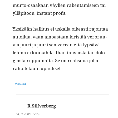
mur­to-osaakaan väylien rak­en­tamiseen tai
ylläpi­toon. Instant profit.
Yksikään hal­li­tus ei uskalla oikeasti rajoit­taa
autoilua, vaan ain­oas­taan kiristää veroru­u­
via juuri ja juuri sen ver­ran että lyp­sävä
lehmä ei kuukah­da. Ihan taus­tas­ta tai idol­o­
gias­ta riip­pumat­ta. Se on real­is­mia jol­la
rahoite­taan lupaukset.
Vastaa
R.Silfverberg
sanoo:
26.7.2019 12:19