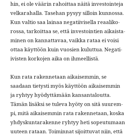
hin, ei ole väärin rahoit­taa näitä investoin­te­ja
velka­ra­hal­la. Tase­han pysyy sil­loin kun­nos­sa.
Kun val­tio saa lainaa negati­ivisel­la reaa­liko­
rossa, tarkoit­taa se, että investoin­tien aikaist­a­
mi­nen on kan­nat­tavaa, vaik­ka rataa ei voisi
ottaa käyt­töön kuin vuosien kulut­tua. Negati­
ivis­ten korko­jen aika on ihmeellistä.
Kun rata raken­netaan aikaisem­min, se
saadaan tietysti myös käyt­töön aikaisem­min
ja ryhtyy hyödyt­tämään kansan­talout­ta.
Tämän lisäk­si se tule­va hyö­ty on sitä suurem­
pi, mitä aikaisem­min rata raken­netaan, kos­ka
yhdyskun­tarakenne ryhtyy heti sopeu­tu­maan
uuteen rataan. Toimin­nat sijoit­tuvat niin, että