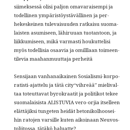
siimek­sessä olisi paljon omavaraisem­pi ja
todel­li­nen ympäristöys­tävälli­nen ja per­
hekeskeinen tule­vaisu­u­den ratkaisu suo­ma­
lais­ten asumiseen, lähiru­uan tuotan­toon, ja
liikku­miseen, mikä var­masti houkut­telisi
myös todel­lisia osaavia ja omil­l­laan toimeen­
tile­via maa­han­muut­ta­ja perheitä
Sen­si­jaan van­hanaikainen Sosial­is­mi-kor­po­
ratisti-ajat­telu ja tätä city“vihreää” mieli­v­al­
taa toteut­ta­vat byrokraatit ja poli­tikot tekee
suo­ma­lai­sista ALISTUVIA vero-orjia itselleen
elät­täjik­si tungeten hei­dät betonikol­hoo­sei­
hin rato­jen var­sille kuten aikoinaan Neu­vos­
toli­itossa, tätäkö haluatte?