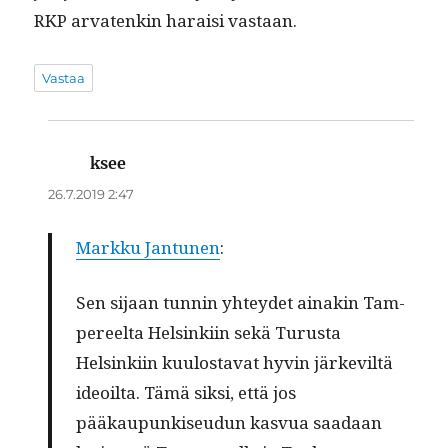
RKP arvatenkin haraisi vastaan.
Vastaa
ksee
sanoo:
26.7.2019 2:47
Markku Jan­tunen
:
Sen sijaan tun­nin yhtey­det ainakin Tam­
pereelta Helsinki­in sekä Turus­ta
Helsinki­in kuu­losta­vat hyvin järkeviltä
ideoil­ta. Tämä sik­si, että jos
pääkaupunkiseudun kasvua saadaan