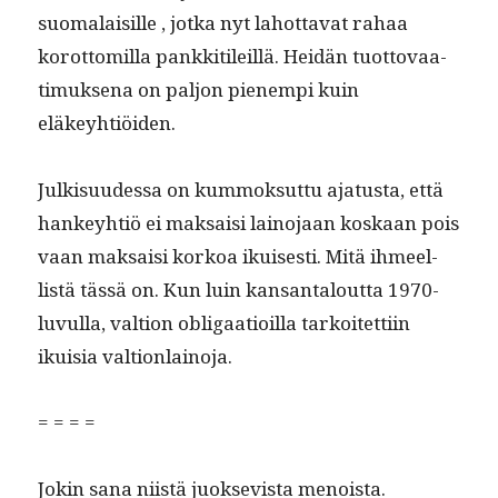
suo­ma­laisille , jot­ka nyt lahot­ta­vat rahaa
korot­tomil­la pankki­tileil­lä. Hei­dän tuot­to­vaa­
timuk­se­na on paljon pienem­pi kuin
eläkeyhtiöiden.
Julk­isu­udessa on kummok­sut­tu aja­tus­ta, että
han­key­htiö ei mak­saisi lain­o­jaan koskaan pois
vaan mak­saisi korkoa ikuis­es­ti. Mitä ihmeel­
listä tässä on. Kun luin kansan­talout­ta 1970-
luvul­la, val­tion oblig­aa­tioil­la tarkoitet­ti­in
ikuisia valtionlainoja.
= = = =
Jokin sana niistä juok­se­vista menoista.