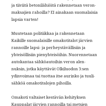
ja tiivi­itä betonilähiöitä raken­netaan veron­
mak­sajien rahoil­la? EI ainakaan suo­ma­laisia
lap­sia varten!
Muute­taan poli­ti­ikkaa ja raken­netaan
Kaikille suo­ma­laisille omakoti­talot järvien
ran­noille lap­si- ja per­heystäväl­lisi­in ja
yhteisöl­lisi­in pieny­hteisöi­hin. Nuoren­netaan
autokan­taa sähköau­toi­hin veron alen­
nuksin, jot­ka käyt­tävät Olk­ilu­odon 3:sen
ydin­voimaa tai tuot­taa itse aurinko ja tuuli-
sähköä omakoti­talo­jen pihoilla.
Omakoti val­taiset kestävän kehi­tyk­sen
Kaup­palat järvien ran­noil­la tai met­sien