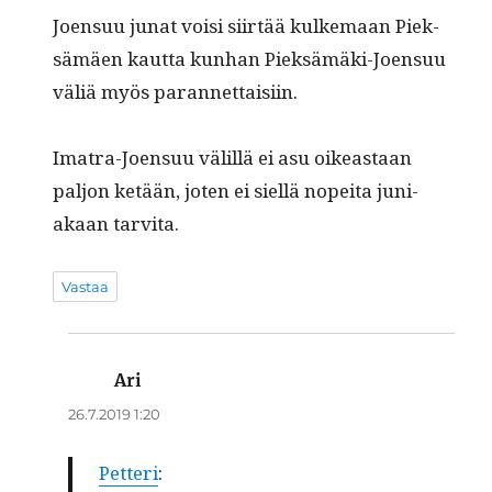
Joen­suu junat voisi siirtää kulke­maan Piek­
sämäen kaut­ta kun­han Piek­sämä­ki-Joen­suu
väliä myös parannettaisiin.
Ima­tra-Joen­suu välil­lä ei asu oikeas­t­aan
paljon ketään, joten ei siel­lä nopei­ta juni­
akaan tarvita.
Vastaa
Ari
sanoo:
26.7.2019 1:20
Pet­teri
: