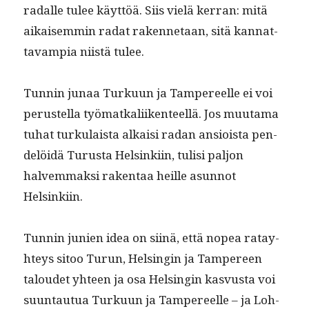
radalle tulee käyt­töä. Siis vielä ker­ran: mitä
aikaisem­min radat raken­netaan, sitä kan­nat­
tavampia niistä tulee.
Tun­nin junaa Turku­un ja Tam­pereelle ei voi
perustel­la työ­matkali­iken­teel­lä. Jos muu­ta­ma
tuhat turku­laista alka­isi radan ansioista pen­
delöidä Turus­ta Helsinki­in, tulisi paljon
halvem­mak­si rak­en­taa heille asun­not
Helsinkiin.
Tun­nin junien idea on siinä, että nopea ratay­
hteys sitoo Turun, Helsin­gin ja Tam­pereen
taloudet yhteen ja osa Helsin­gin kasvus­ta voi
suun­tau­tua Turku­un ja Tam­pereelle – ja Loh­