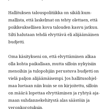
Hal­li­tuk­sen talous­poli­ti­ik­ka on sikäli kum­
mallista, että laskel­mat on tehty olet­taen, että
poikkeuk­sel­lisen kova talouden kasvu jatkuu.
Silti halu­taan tehdä elvyt­tävä eli ali­jäämäi­nen
budjetti.
Oma käsi­tyk­seni on, että elvyt­tämi­nen alkaa
olla koh­ta paikallaan, mut­ta sil­loin nyky­isi­in
menoi­hin ja tulopo­hji­in perus­tu­va bud­jet­ti on
vielä paljon ali­jäämäisem­pi. Jos hal­li­tu­so­hjel­
maa lue­taan niin kuin se on kir­joitet­tu, sil­loin
on määrä lopet­taa elvyt­tämi­nen ja ryhtyä aja­
maan suh­dan­neke­hi­tys­tä alas säästöin ja
veronkorotuksin.