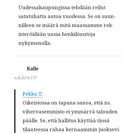
Uudessakaupungis­sa tehdään reilut
satatuhat­ta autoa vuodessa. Se on suun­
nilleen se määrä mitä maas­samme rek­
isteröidään uusia henkilöau­to­ja
nykymenolla.
Kalle
sanoo:
4.8.2019 1:17
Pekka T.
:
Oikeis­tossa on tapana sanoa, että ns.
viher­vasem­mis­to ei ymmär­rä talouden
päälle. Se, että hal­li­tus käyt­tää tässä
tilanteessa rahaa ker­naam­min juok­se­vi­