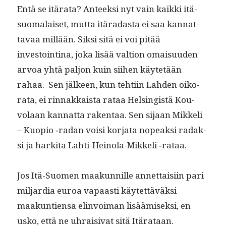
Entä se itära­ta? Anteek­si nyt vain kaik­ki itä­
suo­ma­laiset, mut­ta itäradas­ta ei saa kan­nat­
tavaa mil­lään. Sik­si sitä ei voi pitää
investointi­na, joka lisää val­tion omaisu­u­den
arvoa yhtä paljon kuin siihen käytetään
rahaa. Sen jäl­keen, kun tehti­in Lah­den oiko­
ra­ta, ei rin­nakkaista rataa Helsingistä Kou­
volaan kan­nat­ta rak­en­taa. Sen sijaan Mikke­li
– Kuo­pio ‑radan voisi kor­ja­ta nopeak­si radak­
si ja harki­ta Lahti-Heino­la-Mikke­li ‑rataa.
Jos Itä-Suomen maakun­nille annet­taisi­in pari
mil­jar­dia euroa vapaasti käytet­täväk­si
maakun­tien­sa elin­voiman lisäämisek­si, en
usko, että ne uhraisi­vat sitä Itärataan.