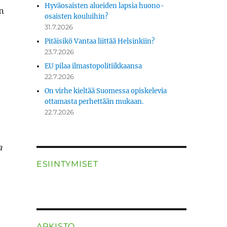
Hyväosaisten alueiden lapsia huono-
n
osaisten kouluihin?
31.7.2026
Pitäisikö Vantaa liittää Helsinkiin?
23.7.2026
EU pilaa ilmastopolitiikkaansa
22.7.2026
On virhe kieltää Suomessa opiskelevia
ottamasta perhettään mukaan.
22.7.2026
a
ESIINTYMISET
ARKISTO