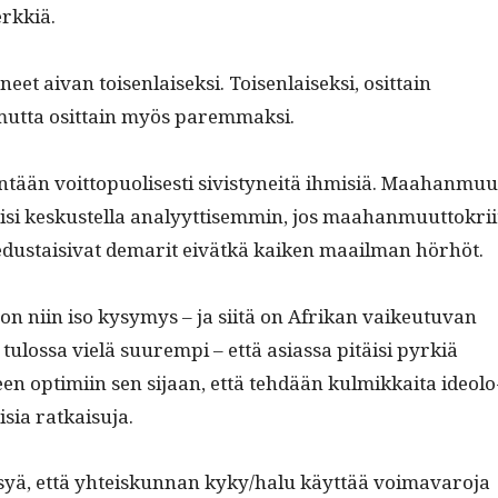
erkkiä.
­neet aivan toisen­laisek­si. Toisen­laisek­si, osit­tain
ut­ta osit­tain myös paremmaksi.
­tään voit­top­uolis­es­ti sivistyneitä ihmisiä. Maa­han­muu
voisi keskustel­la ana­lyyt­tisem­min, jos maa­han­muut­tokri­i
 edus­taisi­vat demar­it eivätkä kaiken maail­man hörhöt.
on niin iso kysymys – ja siitä on Afrikan vaikeu­tu­van
tulos­sa vielä suurem­pi ­– että asi­as­sa pitäisi pyrk­iä
een opti­mi­in sen sijaan, että tehdään kul­mikkai­ta ide­ol­o
pisia ratkaisuja.
yä, että yhteiskun­nan kyky/halu käyt­tää voimavaro­ja