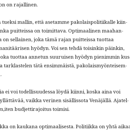
n on rajallinen.
tuek­si mallin, että ase­tamme pako­lais­poli­ti­ikalle kiin­
n­ka puit­teis­sa on toimit­ta­va. Opti­maa­li­nen maa­han­
ka on sel­l­ainen, joka tämä rajan puit­teis­sa tuot­taa
n­itäärisen hyö­dyn. Voi sen tehdä toisinkin päinkin,
ka, joka tuot­taa annetun suu­ruisen hyö­dyn pien­im­min kus
a tark­laste­len tätä ensim­mäistä, pako­lais­myön­teisem­
.
tia ei voi todel­lisu­udessa löy­dä kiin­ni, kos­ka aina voi
llät­tävää, vaik­ka ver­i­nen sisäl­lis­so­ta Venäjäl­lä. Ajatel­
iten bud­jet­ti­ra­joi­tus toimisi.
ik­ka on kaukana opti­maalis­es­ta. Poli­ti­ik­ka on yhtä aika