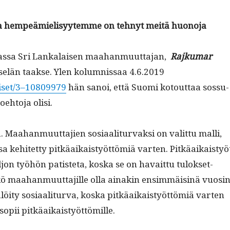
sa hempeämielisyytemme on tehnyt meitä huonoja
s­sa Sri Lankalaisen maa­han­muut­ta­jan,
Rajku­mar
selän taakse. Ylen kolum­nis­saa 4.6.2019
utiset/3–10809979
hän sanoi, että Suo­mi kotout­taa sos­su­
oe­hto­ja olisi.
 Maa­han­muut­ta­jien sosi­aal­i­tur­vak­si on valit­tu malli,
a kehitet­ty pitkäaikaistyöt­tömiä varten. Pitkäaikaistyö
jon työhön patis­te­ta, kos­ka se on havait­tu tulok­set­
kö maa­han­muut­ta­jille olla ainakin ensim­mäis­inä vuosi­
öi­ty sosi­aal­i­tur­va, kos­ka pitkäaikaistyöt­tömiä varten
 sopii pitkäaikaistyöttömille.