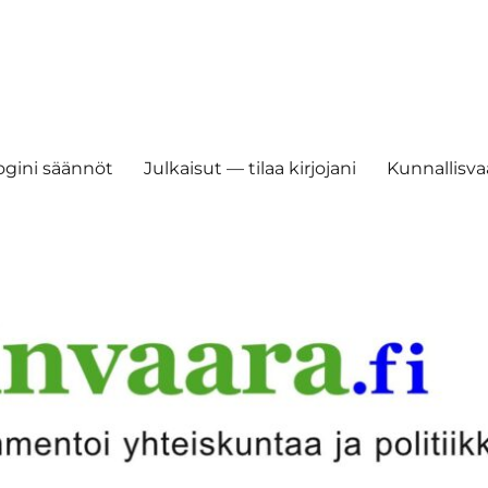
ogini säännöt
Julkaisut — tilaa kirjojani
Kunnallisvaa