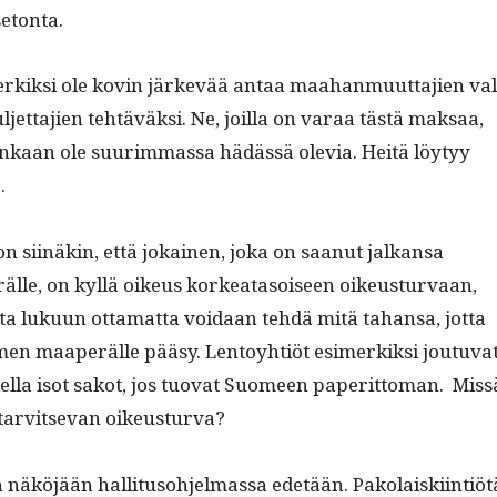
setonta.
erkik­si ole kovin järkevää antaa maa­han­muut­ta­jien val
­jet­ta­jien tehtäväk­si. Ne, joil­la on varaa tästä mak­saa,
nkaan ole suurim­mas­sa hädässä ole­via. Heitä löy­tyy
.
on siinäkin, että jokainen, joka on saanut jalka­nsa
le, on kyl­lä oikeus korkeata­soiseen oikeustur­vaan,
 luku­un otta­mat­ta voidaan tehdä mitä tahansa, jot­ta
uomen maaperälle pääsy. Lentoy­htiöt esimerkik­si joutu­va
­la isot sakot, jos tuo­vat Suomeen paperit­toman. Mis­s
 tarvit­se­van oikeusturva?
äköjään hal­li­tu­so­hjel­mas­sa ede­tään. Pako­laiski­in­tiöt