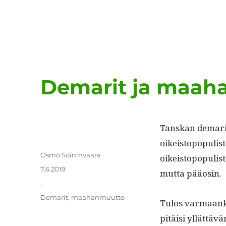
Demarit ja maah
Tan­skan demar­it
oikeistopop­ulis­
Kirjoittaja
Osmo Soininvaara
oikeistopop­ulist
Julkaistu
7.6.2019
mut­ta pääosin.
Kategoriat
_
Avainsanat
Demarit
,
maahanmuutto
Tulos var­maank
pitäisi yllät­täv