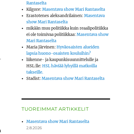
Rantaselta
Kilgore
:
Masentava show Mari Rantaselta
Erastotenes aleksandrilainen
:
Masentava
show Mari Rantaselta
mikään muu politiikka kuin reaalipolitiikka
ei ole toimivaa politiikkaa
:
Masentava show
Mari Rantaselta
Maria Järvinen
:
Hyväosaisten alueiden
lapsia huono-osaisten kouluihin?
­
liikenne- ja kaupunkisuunnittelulle ja
HSL:lle
:
HSL häviää lyhyillä matkoilla
takseille.
Stadist
:
Masentava show Mari Rantaselta
TUOREIMMAT ARTIKKELIT
Masentava show Mari Rantaselta
2.8.2026
a