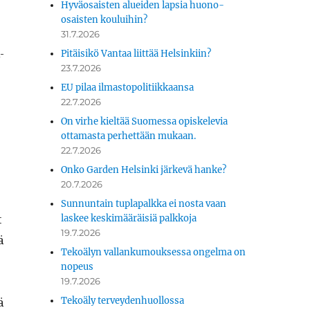
Hyväosaisten alueiden lapsia huono-
osaisten kouluihin?
31.7.2026
­
Pitäisikö Vantaa liittää Helsinkiin?
23.7.2026
EU pilaa ilmastopolitiikkaansa
22.7.2026
On virhe kieltää Suomessa opiskelevia
ottamasta perhettään mukaan.
22.7.2026
Onko Garden Helsinki järkevä hanke?
20.7.2026
Sunnuntain tuplapalkka ei nosta vaan
t
laskee keskimääräisiä palkkoja
19.7.2026
ä
Tekoälyn vallankumouksessa ongelma on
nopeus
19.7.2026
ä
Tekoäly terveydenhuollossa