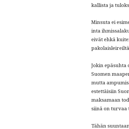
kallista ja tulok
Min­su­ta ei esim
in­ta ihmissalakul
eivät ehkä kuite
pakolaisleireiltä
Jokin epä­suh­ta 
Suomen maaperäl
mut­ta ampumista
estet­täisi­in S
mak­samaan todel
siinä on tur­vaa
Tähän suun­taan n