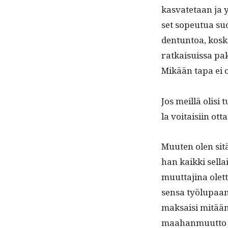
kas­vate­taan ja yh
set sopeu­tua su
den­tun­toa, kos­
ratkaisu­is­sa pak
Mikään tapa ei 
Jos meil­lä olisi 
la voitaisi­in ot
Muuten olen sitä 
han kaik­ki sel­l
muut­ta­ji­na ole
sen­sa työlu­paan.
mak­saisi mitään,
maa­han­muut­to 