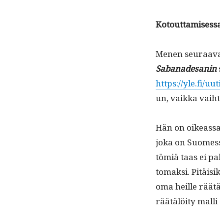
Kotout­tamises­
Menen seu­raava
Sabanade­sanin
https://yle.fi/u
un, vaik­ka vai­h­t
Hän on oike­as­sa.
joka on Suomes­s
tömiä taas ei pal
tomak­si. Pitäisi
oma heille räätäl
räätälöi­ty malli