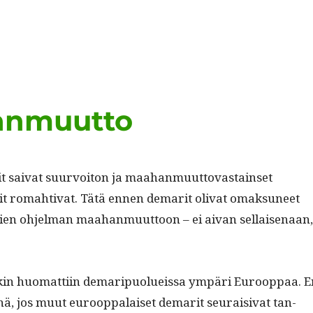
anmuutto
 sai­vat suur­voiton ja maa­han­muut­to­vas­tain­set
tit rom­ah­ti­vat. Tätä ennen demar­it oli­vat omak­suneet
ien ohjel­man maa­han­muut­toon – ei aivan sel­l­aise­naan,
in huo­mat­ti­in demaripuolueis­sa ympäri Euroop­paa. E
änä, jos muut euroop­palaiset demar­it seu­raisi­vat tan­