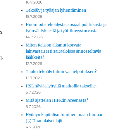
16.7.2026
k­
Tekoäly ja työajan lyhentäminen
­
15.7.2026
Huomioita tekoälystä, sosiaalipolitiikasta ja
s.
työnvälityksestä ja työttömyysturvasta
14.7.2026
Miten Kela on alkanut korvata
lainvastaisesti sairaaloissa annosteltavia
l­
lääkkeitä?
12.7.2026
Tuoko tekoäly tuhon vai helpotuksen?
12.7.2026
HSL häviää lyhyillä matkoilla takseille.
5.7.2026
Mitä ajattelen HIFK:in Areenasta?
5.7.2026
Hyödyn kapitalisoituminen maan hintaan
(5) Uhanalaiset lajit
4.7.2026