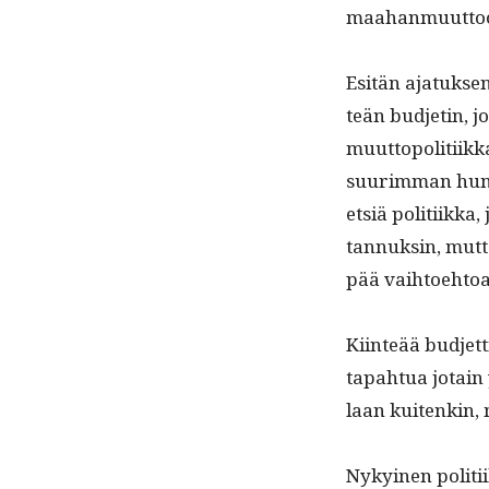
maa­han­muut­too
Esitän ajatuk­sen 
teän bud­jetin, jo
muut­topoli­ti­ik­
suurim­man huma
etsiä poli­ti­ik­
tan­nuksin, mut­t
pää vaihtoehtoa
Kiin­teää bud­jet­
tapah­tua jotain y
laan kuitenkin, m,
Nykyi­nen poli­ti­