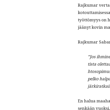
Rajku­mar ver­ta
kotout­tamises­sa
työt­tömyys on h
jäänyt kovin ma
Rajku­mar Sabana
”Jos ihmi­ne
tista olet­t
htosopimust
pelko hal­p
järkiratkai
En halua maa­han
senkään vuok­si,