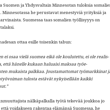
a Suomen ja Yhdys­val­tain Min­nesotan tulok­sia soma­lie
. Min­neso­tas­sa he perus­ta­vat men­estyviä yri­tyk­siä ja
arv­inaista. Suomes­sa taas soma­lien työl­lisyyys on
talaksi.
de­san ottaa esille toisenkin tabun:
n ei osaa vielä suomea eikä ole koulutet­tu, ei ole real­is­
aa, että hänelle kukaan halu­aisi mak­saa työe­
en mukaista palkkaa. Jous­ta­mat­tomat työ­markki­nat j
atyövoiman tulosta estävät nykyisel­lään kaik­ki
sut.”
­muut­ta­jista nälkä­pal­ka­lla työtä tekevää joukkoa jo
 että voidak­seen rak­en­taa elämän­sä Suomes­sa, he