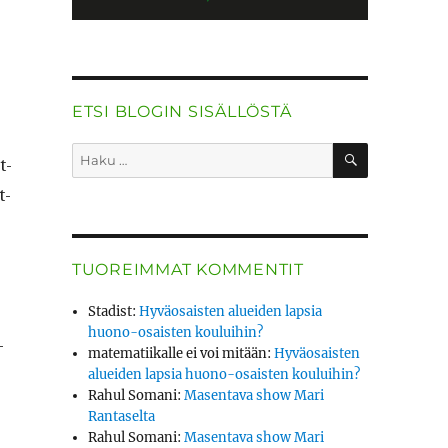
ETSI BLOGIN SISÄLLÖSTÄ
HAKU
Etsi:
t­
t­
TUOREIMMAT KOMMENTIT
Stadist
:
Hyväosaisten alueiden lapsia
huono-osaisten kouluihin?
­
matematiikalle ei voi mitään
:
Hyväosaisten
alueiden lapsia huono-osaisten kouluihin?
Rahul Somani
:
Masentava show Mari
Rantaselta
Rahul Somani
:
Masentava show Mari