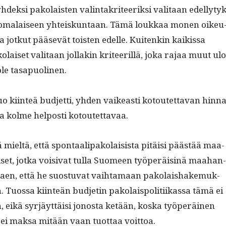
dek­si pako­lais­ten val­in­takri­teerik­si val­i­taan edel­ly­ty
o­ma­laiseen yhteiskun­taan. Tämä loukkaa mon­en oikeu
ka jotkut pää­sevät tois­t­en edelle. Kuitenkin kaikissa
o­laiset val­i­taan jol­lakin kri­teer­il­lä, joka rajaa muut ulo
ole tasapuolinen.
tuo kiin­teä bud­jet­ti, yhden vaikeasti kotoutet­ta­van hin­na
taa kolme hel­posti kotoutettavaa.
mieltä, että spon­taali­pako­lai­sista pitäisi päästää maa­
­aiset, jot­ka voisi­vat tul­la Suomeen työperäis­inä maa­han­
t­taen, että he suos­tu­vat vai­h­ta­maan pako­laishake­muk­
 Tuos­sa kiin­teän bud­jetin pako­lais­poli­ti­ikas­sa tämä ei
 eikä syr­jäyt­täisi jonos­ta ketään, kos­ka työperäi­nen
ei mak­sa mitään vaan tuot­taa voittoa.