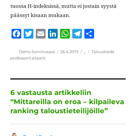
tuos­sa H‑indeksissä, mut­ta ei jostain syys­tä
päässyt kisaan mukaan.
F
T
E
Li
W
T
S
a
w
m
n
h
el
h
c
it
ai
k
at
e
a
Kirjoittaja
Julkaistu
Kategoriat
Avainsanat
Osmo Soininvaara
26.4.2019
_
Taloustiede
professorit sitaatit
e
te
l
e
s
g
re
b
r
d
A
r
o
I
p
a
o
n
p
m
6 vastausta artikkeliin
k
“Mittareilla on eroa – kilpaileva
ranking taloustieteilijöille”