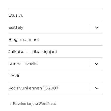
Etusivu
näytä
Esittely
alavalik
Blogini säännöt
Julkaisut — tilaa kirjojani
näytä
Kunnallisvaalit
alavalik
Linkit
näytä
Kotisivuni ennen 1.5.2007
alavalik
Palvelun tarjoaa WordPress