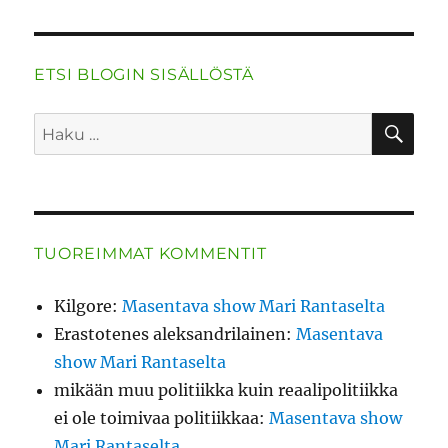
ETSI BLOGIN SISÄLLÖSTÄ
HA
Etsi:
TUOREIMMAT KOMMENTIT
Kilgore
:
Masentava show Mari Rantaselta
Erastotenes aleksandrilainen
:
Masentava
show Mari Rantaselta
mikään muu politiikka kuin reaalipolitiikka
ei ole toimivaa politiikkaa
:
Masentava show
Mari Rantaselta