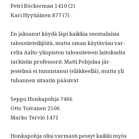
Petri Böck­er­man 1410 (2)
Kari Hyytiäi­nen 877 (7)
En jak­sanut käy­dä läpi kaikkia suo­ma­laisia
talousti­eteil­i­jöitä, mut­ta oman käytäväni var­
relta Aal­to-yliopis­ton talousti­eteen laitok­selta
tark­istin pro­fes­sorit. Mat­ti Pohjo­laa jär­
jestelmä ei tun­nistanut (eläk­keel­lä), mut­ta yli
tuhan­nen sitaatin pääsivät
Sep­po Honkapo­h­ja 7466
Otto Toiva­nen 2506
Marko Ter­viö 1471
Honkapo­h­ja olisi var­masti pessyt kaik­ki myös