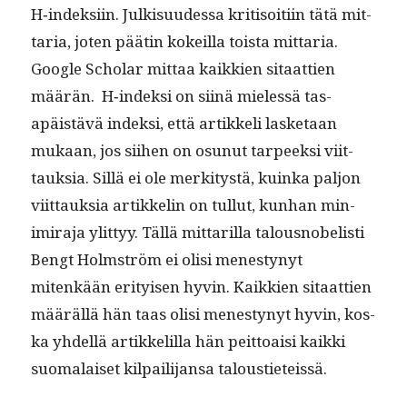
H‑indeksiin. Julk­isu­udessa kri­ti­soiti­in tätä mit­
taria, joten päätin kokeil­la toista mit­taria.
Google Schol­ar mit­taa kaikkien sitaat­tien
määrän. H‑indeksi on siinä mielessä tas­
apäistävä indek­si, että artikke­li las­ke­taan
mukaan, jos siihen on osunut tarpeek­si viit­
tauk­sia. Sil­lä ei ole merk­i­tys­tä, kuin­ka paljon
viit­tauk­sia artikke­lin on tul­lut, kun­han min­
imi­ra­ja ylit­tyy. Täl­lä mit­tar­il­la talous­no­belisti
Bengt Holm­ström ei olisi men­estynyt
mitenkään eri­tyisen hyvin. Kaikkien sitaat­tien
määräl­lä hän taas olisi men­estynyt hyvin, kos­
ka yhdel­lä artikke­lil­la hän peit­toaisi kaik­ki
suo­ma­laiset kil­pail­i­jansa taloustieteissä.