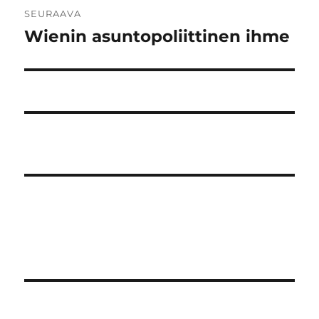
SEURAAVA
Wienin asuntopoliittinen ihme
Seuraava
artikkeli: