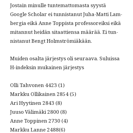
Jostain min­ulle tun­tem­at­tomas­ta syys­tä
Google Schol­ar ei tun­nistanut Juha-Mat­ti Lam­
ber­gia eikä Anne Top­pista pro­fes­sor­eik­si eikä
mitan­nut hei­dän sitaat­tien­sa määrää. Ei tun­
nistanut Bengt Holmströmiäkään.
Muiden osalta järjestys oli seu­raa­va. Suluis­sa
H‑indeksin mukainen järjestys
Olli Tahvo­nen 4423 (1)
Markku Ollikainen 2854 (5)
Ari Hyyti­nen 2843 (8)
Juu­so Välimä­ki 2800 (8)
Anne Top­pinen 2730 (4)
Markku Lanne 2488(6)