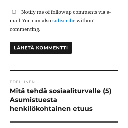
Notify me of followup comments via e-
mail. You can also
subscribe
without
commenting.
Artikkelien
EDELLINEN
selaus
Mitä tehdä sosiaaliturvalle (5)
Edellinen
artikkeli:
Asumistuesta
henkilökohtainen etuus