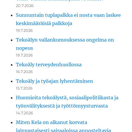
20.7.2026
Sunnuntain tuplapalkka ei nosta vaan laskee
keskimääräisiä palkkoja
19.7.2026
Tekoälyn vallankumouksessa ongelma on
nopeus
19.7.2026
Tekoäly terveydenhuollossa
16.7.2026
Tekoäly ja työajan lyhentäminen
15.7.2026
Huomioita tekoälystä, sosiaalipolitiikasta ja
työnvälityksestä ja työttömyysturvasta
14.7.2026
Miten Kela on alkanut korvata
lainvastaisesti sairaaloissa annosteltavia