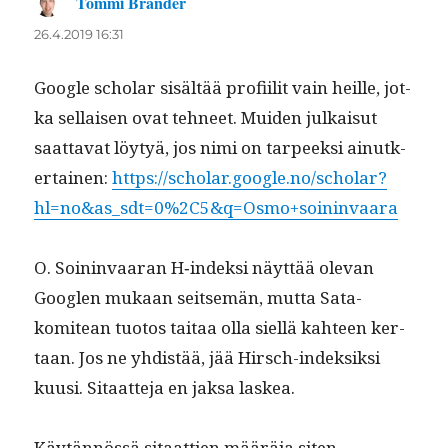
Tommi Brander
sanoo:
26.4.2019 16:31
Google schol­ar sisältää profi­ilit vain heille, jot­
ka sel­l­aisen ovat tehneet. Muiden julka­isut
saat­ta­vat löy­tyä, jos nimi on tarpeek­si ain­utk­
er­tainen:
https://scholar.google.no/scholar?
hl=no&as_sdt=0%2C5&q=Osmo+soininvaara
O. Soin­in­vaaran H‑indeksi näyt­tää ole­van
Googlen mukaan seit­semän, mut­ta Sata-
komitean tuo­tos taitaa olla siel­lä kah­teen ker­
taan. Jos ne yhdis­tää, jää Hirsch-indek­sik­si
kuusi. Sitaat­te­ja en jak­sa laskea.
Käytän­nössä sitaat­tien määrä­ja siten