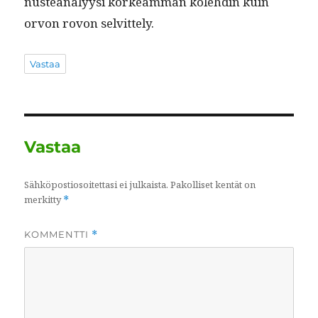
nuste­ana­lyysi korkeam­man kole­hdin kuin
orvon rovon selvittely.
Vastaa
Vastaa
Sähköpostiosoitettasi ei julkaista.
Pakolliset kentät on
merkitty
*
KOMMENTTI
*