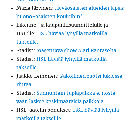
Maria Järvinen
:
Hyväosaisten alueiden lapsia
huono-osaisten kouluihin?
liikenne- ja kaupunkisuunnittelulle ja
HSL:lle
:
HSL häviää lyhyillä matkoilla
takseille.
Stadist
:
Masentava show Mari Rantaselta
Stadist
:
HSL häviää lyhyillä matkoilla
takseille.
Jaakko Leinonen
:
Pakollinen ruotsi lukiossa
riittää
Stadist
:
Sunnuntain tuplapalkka ei nosta
vaan laskee keskimääräisiä palkkoja
HSL-aatelin bonukset
:
HSL häviää lyhyillä
matkoilla takseille.