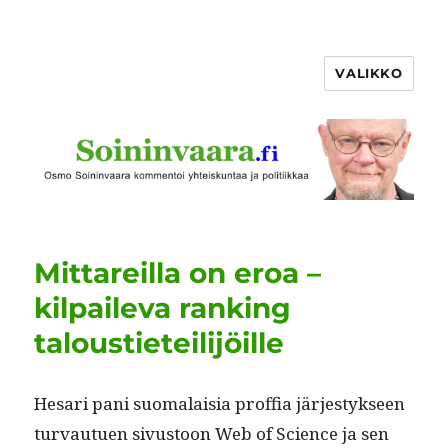
VALIKKO
Mittareilla on eroa –
kilpaileva ranking
taloustieteilijöille
Hesari pani suo­ma­laisia prof­fia järjestyk­seen
tur­vautuen sivus­toon Web of Sci­ence ja sen