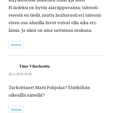
H‑indeksi on hyvin alari­ip­pu­vaista; talousti­
eteestä en tiedä, mut­ta luul­tavasti eri talousti­
eteen osa-alueil­la luvut voivat olla aika eri­
laisia. Ja siinä on aina sat­tumaa mukana.
Vastaa
Timo Viherkentta
sanoo:
26.4.2019 18:56
Tarkoit­tanet Mat­ti Pohjo­laa? Etsitköhän
oikeal­l­la nimellä?
Vastaa