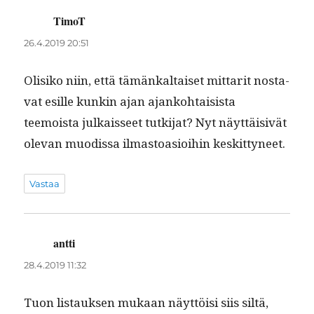
TimoT
sanoo:
26.4.2019 20:51
Olisiko niin, että tämänkaltaiset mit­tar­it nos­ta­
vat esille kunkin ajan ajanko­htai­sista
teemoista julkaisseet tutk­i­jat? Nyt näyt­täi­sivät
ole­van muodis­sa ilmas­toa­sioi­hin keskittyneet.
Vastaa
antti
sanoo:
28.4.2019 11:32
Tuon lis­tauk­sen mukaan näyt­töisi siis siltä,