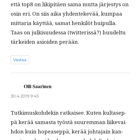
että top8 on likip­itäen sama mut­ta järjestys on
osin eri. On siis aika yhden­tekevää, kumpaa
mit­taria käyt­tää, samat henkilöt huip­ul­la.
Taas on julk­isu­udessa (twit­teris­sä?) huudel­tu
tärkei­den asioiden perään.
Vastaa
Olli Saarinen
sanoo:
30.4.2019 9:45
Tutkimusko­hdekin ratkaisee. Kuten kul­tasep­
pä kerää samas­ta työstä suurem­man liike­vai­
h­don kuin hopeasep­pä, kerää johta­jain kan­