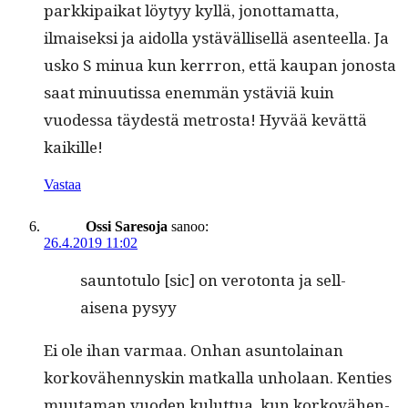
parkkipaikat löy­tyy kyl­lä, jonot­ta­mat­ta,
ilmaisek­si ja aidol­la ystäväl­lisel­lä asen­teel­la. Ja
usko S min­ua kun ker­rron, että kau­pan jonos­ta
saat min­uutis­sa enem­män ystäviä kuin
vuodessa täy­destä met­ros­ta! Hyvää kevät­tä
kaikille!
Vastaa
Ossi Saresoja
sanoo:
26.4.2019 11:02
saun­to­tu­lo [sic] on vero­ton­ta ja sel­l­
aise­na pysyy
Ei ole ihan var­maa. Onhan asun­to­lainan
korkovähen­nyskin matkalla unho­laan. Ken­ties
muu­ta­man vuo­den kulut­tua, kun korkovähen­