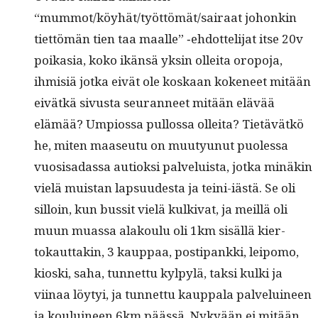
“mummot/köyhät/työttömät/sairaat johonkin
tiet­tömän tien taa maalle” ‑ehdot­teli­jat itse 20v
poika­sia, koko ikän­sä yksin ollei­ta oropo­ja,
ihmisiä jot­ka eivät ole koskaan koke­neet mitään
eivätkä sivus­ta seu­ran­neet mitään elävää
elämää? Umpios­sa pul­los­sa ollei­ta? Tietävätkö
he, miten maaseu­tu on muu­tyunut puo­lessa
vuo­sisadas­sa autiok­si palveluista, jot­ka minäkin
vielä muis­tan lap­su­ud­es­ta ja tei­ni-iästä. Se oli
sil­loin, kun bus­sit vielä kulki­vat, ja meil­lä oli
muun muas­sa alak­oulu oli 1km sisäl­lä kier­
tokaut­takin, 3 kaup­paa, posti­pank­ki, leipo­mo,
kios­ki, saha, tun­net­tu kylpylä, tak­si kul­ki ja
viinaa löy­tyi, ja tun­net­tu kaup­pala palveluineen
ja kouluineen 6km päässä. Nykyään ei mitään