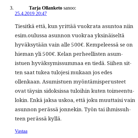
Tarja Ollanketo
sanoo:
25.4.2019 20:47
Tiesitkä että, kun yrit­tää vuokra­ta asun­toa niin
esim.oulussa asun­non vuokraa yksinäiseltä
hyväksytään vain alle 500€. Kem­peleessä se on
hie­man yli 500€. Kelan per­heel­lis­ten asum­
istuen hyväksymis­sum­maa en tiedä. Siihen sit­
ten saat tukea tulo­je­si mukaan jos edes
ollenkaan. Asum­istuen myön­tämis­pe­rus­teet
ovat täysin sidok­sis­sa tuloi­hin kuten toimeen­tu­
lokin. Enkä jak­sa uskoa, että joku muut­taisi vain
asun­non perässä jon­nekin. Työn tai ihmis­suh­
teen perässä kyllä.
Vastaa