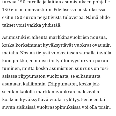
tur­vaa 150 eurol­la ja lait­taa asum­is­tu­keen poh­jalle
150 euron omavas­tu­un. Edel­lisessä postauk­ses­sa
esitin 150 euron negati­ivista tuloveroa. Nämä ehdo­
tuk­set voisi vaik­ka yhdistää.
Asum­is­tu­ki ei aiheuta markki­navuokrien nousua,
kos­ka korkeim­mat hyväksyt­tävät vuokrat ovat niin
matalia. Nos­taa tietysti vuokrata­soa samal­la taval­la
kuin palkko­jen nousu tai työt­tömyys­tur­van paran­
tu­mi­nen, mut­ta kos­ka asum­istuen suu­ru­us on tosi­
asi­as­sa riip­puma­ton vuokras­ta, se ei kan­nus­ta
asumaan kalli­im­min. (Riip­puma­ton, kos­ka jok­
seenkin kaikil­la markki­navuokraa mak­sav­il­la
korkein hyväksyt­tävä vuokra ylit­tyy. Per­heen tai
suvun sisäi­sis­sä vuokra­sopimuk­sis­sa voi olla toisin.