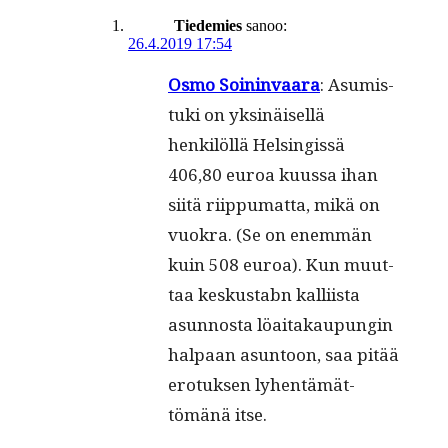
Tiedemies
sanoo:
26.4.2019 17:54
Osmo Soin­in­vaara
: Asum­is­
tu­ki on yksinäisel­lä
henkilöl­lä Helsingis­sä
406,80 euroa kuus­sa ihan
siitä riip­pumat­ta, mikä on
vuokra. (Se on enem­män
kuin 508 euroa). Kun muut­
taa keskustabn kalli­ista
asun­nos­ta löaitakaupun­gin
hal­paan asun­toon, saa pitää
ero­tuk­sen lyhen­tämät­
tömänä itse.