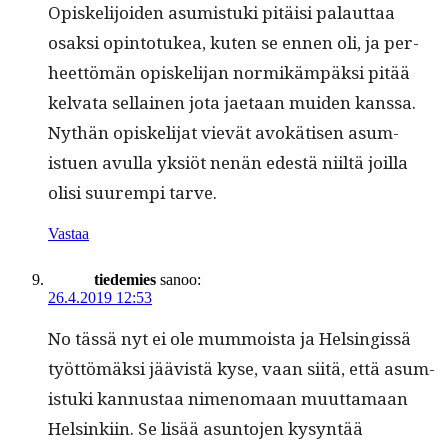
Opiske­li­joiden asum­is­tu­ki pitäisi palaut­taa
osak­si opin­to­tukea, kuten se ennen oli, ja per­
heet­tömän opiske­li­jan normikäm­päk­si pitää
kel­va­ta sel­l­ainen jota jae­taan muiden kanssa.
Nythän opiske­li­jat vievät avokä­tisen asum­
istuen avul­la yksiöt nenän edestä niiltä joil­la
olisi suurem­pi tarve.
Vastaa
tiedemies
sanoo:
26.4.2019 12:53
No tässä nyt ei ole mum­moista ja Helsingis­sä
työt­tömäk­si jäävistä kyse, vaan siitä, että asum­
is­tu­ki kan­nus­taa nimeno­maan muut­ta­maan
Helsinki­in. Se lisää asun­to­jen kysyn­tää