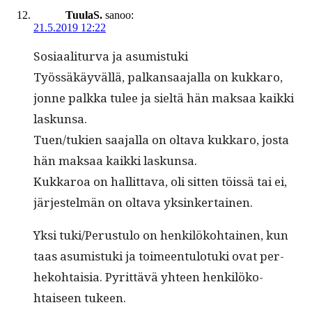
TuulaS.
sanoo:
21.5.2019 12:22
Sosi­aal­i­tur­va ja asumistuki
Työssäkäyväl­lä, palka­nsaa­jal­la on kukkaro,
jonne palk­ka tulee ja sieltä hän mak­saa kaik­ki
laskunsa.
Tuen/tukien saa­jal­la on olta­va kukkaro, jos­ta
hän mak­saa kaik­ki laskunsa.
Kukkaroa on hal­lit­ta­va, oli sit­ten töis­sä tai ei,
jär­jestelmän on olta­va yksinkertainen.
Yksi tuki/Perustulo on henkilöko­htainen, kun
taas asum­is­tu­ki ja toimeen­tu­lo­tu­ki ovat per­
heko­htaisia. Pyrit­tävä yhteen henkilöko­
htaiseen tukeen.