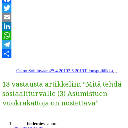
Facebook
Twitter
Email
LinkedIn
WhatsApp
Telegram
Kirjoittaja
Julkaistu
Kategoriat
Share
Osmo Soininvaara
25.4.2019
2.5.2019
Talouspolitiikka
,
_
18 vastausta artikkeliin “Mitä tehdä
sosiaaliturvalle (3) Asumistuen
vuokrakattoja on nostettava”
tiedemies
sanoo: