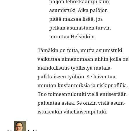
paljon tehokkaampi kuin
asum­is­tu­ki. Aika palöjon
pitää mak­saa lisää, jos
pelkän asum­istuen turvin
muut­taa Helsinkiin.
Tämäkin on tot­ta, mut­ta asum­is­tu­ki
vaikut­taa nimeno­maan niihin joil­la on
mah­dol­lisu­us työl­listyä mata­la­
palkkaiseen työhön. Se loiven­taa
muu­ton kus­tan­nuk­sia ja riskiprofi­il­ia.
Tuo toimeen­tu­lo­tu­ki vielä entis­es­tään
pahen­taa asi­aa. Se onkin vielä asum­
is­tukeakin vihe­liäisem­pi tuki.