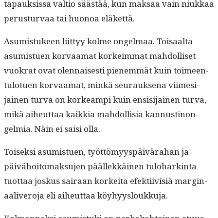
tapauk­sis­sa val­tio säästää, kun mak­saa vain niukkaa
perus­tur­vaa tai huonoa eläkettä.
Asum­is­tu­keen liit­tyy kolme ongel­maa. Toisaal­ta
asum­istuen kor­vaa­mat korkeim­mat mah­dol­liset
vuokrat ovat olen­nais­es­ti pienem­mät kuin toimeen­
tu­lotuen kor­vaa­mat, minkä seu­rauk­se­na viime­si­
jainen tur­va on korkeampi kuin ensisi­jainen tur­va,
mikä aiheut­taa kaikkia mah­dol­lisia kan­nusti­non­
gelmia. Näin ei saisi olla.
Toisek­si asum­istuen, työt­tömyyspäivära­han ja
päivähoit­o­mak­su­jen päällekkäi­nen tulo­hark­in­ta
tuot­taa joskus sairaan korkei­ta efek­ti­ivisiä mar­gin­
aaliv­ero­ja eli aiheut­taa köyhyysloukkuja.