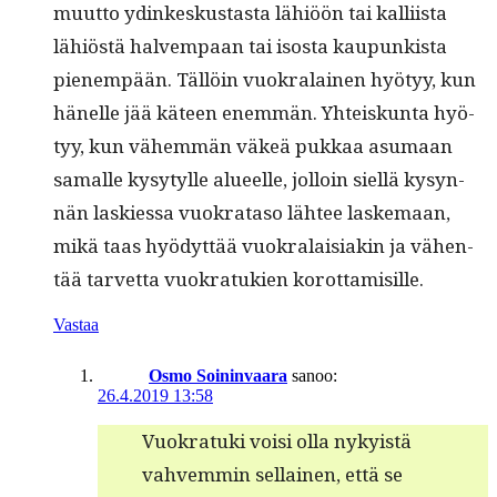
muut­to ydinkeskus­tas­ta lähiöön tai kalli­ista
lähiöstä halvem­paan tai isos­ta kaupunkista
pienem­pään. Täl­löin vuokralainen hyö­tyy, kun
hänelle jää käteen enem­män. Yhteiskun­ta hyö­
tyy, kun vähem­män väkeä pukkaa asumaan
samalle kysytylle alueelle, jol­loin siel­lä kysyn­
nän lask­ies­sa vuokrata­so läh­tee laske­maan,
mikä taas hyödyt­tää vuokralaisi­akin ja vähen­
tää tarvet­ta vuokratukien korottamisille.
Vastaa
Osmo Soininvaara
sanoo:
26.4.2019 13:58
Vuokratu­ki voisi olla nyky­istä
vahvem­min sel­l­ainen, että se