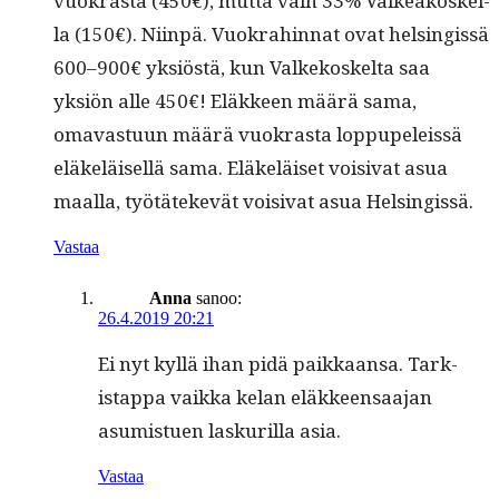
vuokras­ta (450€), mut­ta vain 33% Valkeakoskel­
la (150€). Niin­pä. Vuokrahin­nat ovat helsingis­sä
600–900€ yksiöstä, kun Valkekoskelta saa
yksiön alle 450€! Eläk­keen määrä sama,
omavas­tu­un määrä vuokras­ta lop­pu­peleis­sä
eläkeläisel­lä sama. Eläkeläiset voisi­vat asua
maal­la, työtätekevät voisi­vat asua Helsingissä.
Vastaa
Anna
sanoo:
26.4.2019 20:21
Ei nyt kyl­lä ihan pidä paikkaansa. Tark­
istap­pa vaik­ka kelan eläk­keen­saa­jan
asum­istuen laskuril­la asia.
Vastaa