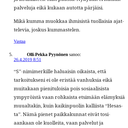
palvelu­ja eikä kukaan autot­ta pärjäisi.
Mikä kum­ma muokkaa ihmi­sistä tuol­laisia ajat­
tele­via, joskus kummastelen.
Vastaa
Olli-Pekka Pyynönen
sanoo:
26.4.2019 8:51
“S”-nimimerkille halu­aisin oikaista, että
tarkoituk­seni ei ole eristää van­huk­sia eikä
muitakaan pien­i­t­u­loisia pois sosi­aal­i­sista
ympyröistä vaan rohkaista etsimään elämyk­siä
muual­takin, kuin kaik­in­puolin kalli­ista “Hesas­
ta”. Nämä pienet paikkakun­nat eivät tosi­
aankaan ole kuollei­ta, vaan palve­lut ja