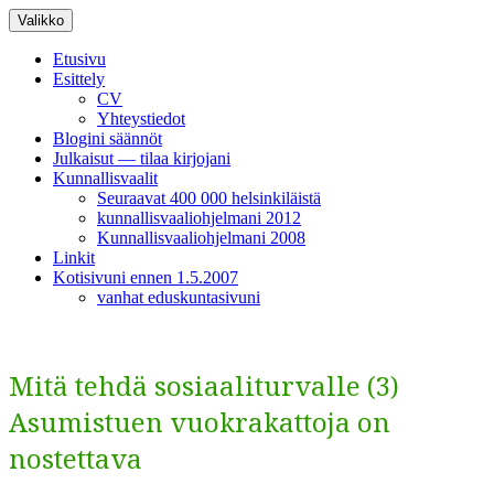
Siirry
Valikko
sisältöön
Etusivu
Esittely
CV
Yhteystiedot
Blogini säännöt
Julkaisut — tilaa kirjojani
Kunnallisvaalit
Seuraavat 400 000 helsinkiläistä
kunnallisvaaliohjelmani 2012
Kunnallisvaaliohjelmani 2008
Linkit
Kotisivuni ennen 1.5.2007
vanhat eduskuntasivuni
Mitä tehdä sosiaaliturvalle (3)
Asumistuen vuokrakattoja on
nostettava