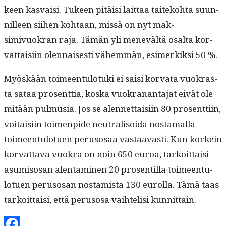
keen kas­vaisi. Tukeen pitäisi lait­taa taiteko­h­ta suun­
nilleen siihen kohtaan, mis­sä on nyt mak­
simivuokran raja. Tämän yli menevältä osalta kor­
vat­taisi­in olen­nais­es­ti vähem­män, esimerkik­si 50 %.
Myöskään toimeen­tu­lo­tu­ki ei saisi kor­va­ta vuokras­
ta sataa pros­ent­tia, kos­ka vuokranan­ta­jat eivät ole
mitään pul­mu­sia. Jos se alen­net­taisi­in 80 pros­ent­ti­in,
voitaisi­in toimen­pide neu­tral­isoi­da nos­ta­mal­la
toimeen­tu­lotuen peru­sosaa vas­taavasti. Kun korkein
kor­vat­ta­va vuokra on noin 650 euroa, tarkoit­taisi
asum­isosan alen­t­a­mi­nen 20 pros­en­til­la toimeen­tu­
lotuen peru­sosan nos­tamista 130 eurol­la. Tämä taas
tarkoit­taisi, että peru­sosa vai­htelisi kunnittain.