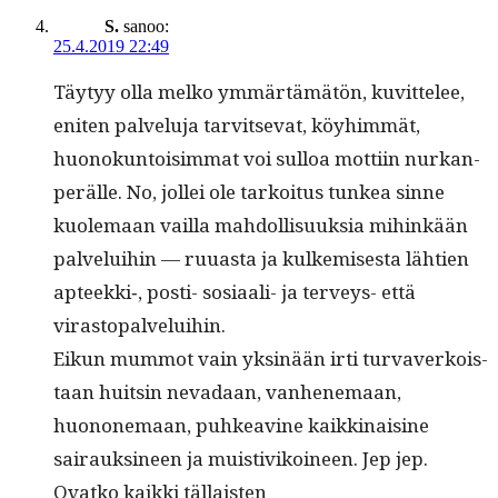
S.
sanoo:
25.4.2019 22:49
Täy­tyy olla melko ymmärtämätön, kuvit­telee,
eniten palvelu­ja tarvit­se­vat, köy­him­mät,
huonokun­toisim­mat voi sul­loa mot­ti­in nurkan­
perälle. No, jollei ole tarkoi­tus tunkea sinne
kuole­maan vail­la mah­dol­lisuuk­sia mihinkään
palvelui­hin — ruuas­ta ja kulkemis­es­ta läh­tien
apteekki‑, posti- sosi­aali- ja ter­veys- että
virastopalveluihin.
Eikun mum­mot vain yksinään irti tur­vaverkois­
taan huitsin nevadaan, van­hen­e­maan,
huonone­maan, puhkeav­ine kaikki­nai­sine
sairauksi­neen ja muis­tivikoi­neen. Jep jep.
Ovatko kaik­ki täl­lais­ten