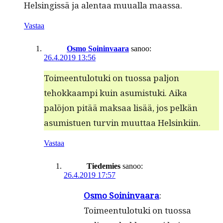
Helsingis­sä ja alen­taa muual­la maassa.
Vastaa
Osmo Soininvaara
sanoo:
26.4.2019 13:56
Toimeen­tu­lo­tu­ki on tuos­sa paljon
tehokkaampi kuin asum­is­tu­ki. Aika
palöjon pitää mak­saa lisää, jos pelkän
asum­istuen turvin muut­taa Helsinkiin.
Vastaa
Tiedemies
sanoo:
26.4.2019 17:57
Osmo Soin­in­vaara
:
Toimeen­tu­lo­tu­ki on tuos­sa