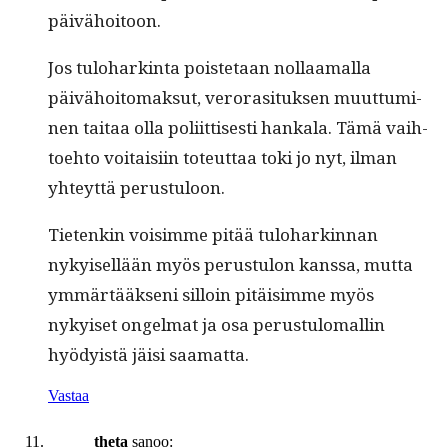
päivähoitoon.
Jos tulo­hark­in­ta pois­te­taan nol­laa­mal­la
päivähoit­o­mak­sut, veror­a­situk­sen muut­tumi­
nen taitaa olla poli­it­tis­es­ti han­kala. Tämä vai­h­
toe­hto voitaisi­in toteut­taa toki jo nyt, ilman
yhteyt­tä perustuloon.
Tietenkin voisimme pitää tulo­harkin­nan
nykyisel­lään myös perus­tu­lon kanssa, mut­ta
ymmärtääk­seni sil­loin pitäisimme myös
nykyiset ongel­mat ja osa perus­tu­lo­ma­llin
hyödy­istä jäisi saamatta.
Vastaa
theta
sanoo: