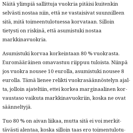
Näitä ylimpiä sal­lit­tu­ja vuokria pitäisi kuitenkin
selvästi nos­taa niin, että ne vas­taisi­vat suun­nilleen
sitä, mitä toimeen­tu­lotues­sa kor­vataan. Sil­loin
tietysti on riskinä, että asum­is­tu­ki nos­taa
markkinavuokria.
Asum­is­tu­ki kor­vaa korkein­taan 80 % vuokras­ta.
Euromääräi­nen omavas­tuu riip­puu tuloista. Niin­pä
jos vuokra nousee 10 eurol­la, asum­is­tu­ki nousee 8
eurol­la. Tämä lie­nee relik­ti vuokrasään­nöste­lyn ajal­
ta, jol­loin ajatelti­in, ettei korkea mar­gin­aa­li­nen kor­
vaus­ta­so vaiku­ta markki­navuokri­in, kos­ka ne ovat
säänneltyjä.
Tuo 80 % on aivan liikaa, mut­ta sitä ei voi merkit­
tävästi alen­taa, kos­ka sil­loin taas ero toi­men­tu­lo­tu­