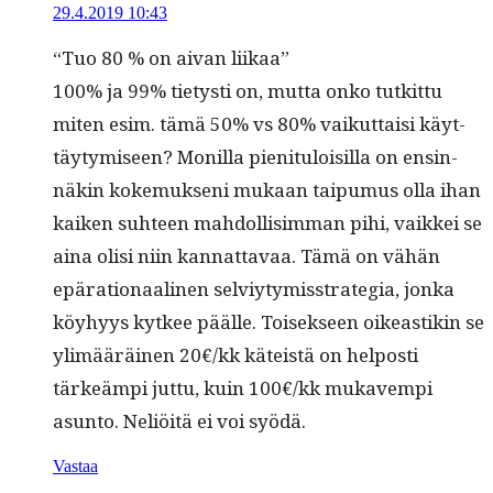
29.4.2019 10:43
“Tuo 80 % on aivan liikaa”
100% ja 99% tietysti on, mut­ta onko tutkit­tu
miten esim. tämä 50% vs 80% vaikut­taisi käyt­
täy­tymiseen? Monil­la pien­i­t­u­loisil­la on ensin­
näkin koke­muk­seni mukaan taipumus olla ihan
kaiken suh­teen mah­dol­lisim­man pihi, vaikkei se
aina olisi niin kan­nat­tavaa. Tämä on vähän
epära­tionaa­li­nen selviy­tymis­strate­gia, jon­ka
köy­hyys kyt­kee päälle. Toisek­seen oikeastikin se
ylimääräi­nen 20€/kk käteistä on hel­posti
tärkeämpi jut­tu, kuin 100€/kk mukavem­pi
asun­to. Neliöitä ei voi syödä.
Vastaa