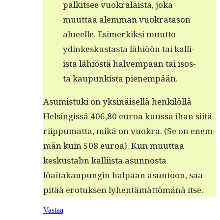
palk­it­see vuokralaista, joka
muut­taa alem­man vuokrata­son
alueelle. Esimerkik­si muut­to
ydinkeskus­tas­ta lähiöön tai kalli­
ista lähiöstä halvem­paan tai isos­
ta kaupunkista pienempään.
Asum­is­tu­ki on yksinäisel­lä henkilöl­lä
Helsingis­sä 406,80 euroa kuus­sa ihan siitä
riip­pumat­ta, mikä on vuokra. (Se on enem­
män kuin 508 euroa). Kun muut­taa
keskustabn kalli­ista asun­nos­ta
löaitakaupun­gin hal­paan asun­toon, saa
pitää ero­tuk­sen lyhen­tämät­tömänä itse.
Vastaa