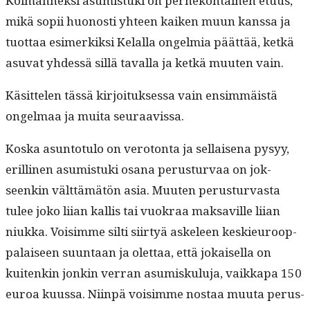
Kol­man­nek­si asum­is­tu­ki on per­heko­htainen etu­us,
mikä sopii huonos­ti yhteen kaiken muun kanssa ja
tuot­taa esimerkik­si Kelal­la ongelmia päät­tää, ketkä
asu­vat yhdessä sil­lä taval­la ja ketkä muuten vain.
Käsit­te­len tässä kir­joituk­ses­sa vain ensim­mäistä
ongel­maa ja mui­ta seuraavissa.
Kos­ka asun­to­tu­lo on vero­ton­ta ja sel­l­aise­na pysyy,
erilli­nen asum­is­tu­ki osana perus­tur­vaa on jok­
seenkin vält­tämätön asia. Muuten perus­tur­vas­ta
tulee joko liian kallis tai vuokraa mak­sav­ille liian
niuk­ka. Voisimme silti siir­tyä askeleen keskieu­roop­
palaiseen suun­taan ja olet­taa, että jokaisel­la on
kuitenkin jonkin ver­ran asumisku­lu­ja, vaikka­pa 150
euroa kuus­sa. Niin­pä voisimme nos­taa muu­ta perus­