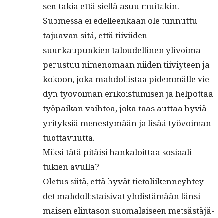
sen takia että siel­lä asuu muitakin.
Suomes­sa ei edelleenkään ole tun­nut­tu
tajua­van sitä, että tiivi­iden
suurkaupunkien taloudelli­nen ylivoima
perus­tuu nimeno­maan niiden tiiviy­teen ja
kokoon, joka mah­dol­lis­taa pidem­mälle vie­
dyn työvoiman erikois­tu­misen ja helpot­taa
työ­paikan vai­h­toa, joka taas aut­taa hyviä
yri­tyk­siä men­estymään ja lisää työvoiman
tuottavuutta.
Mik­si tätä pitäisi han­kaloit­taa sosi­aal­i­
tukien avulla?
Ole­tus siitä, että hyvät tietoli­iken­ney­htey­
det mah­dol­lis­taisi­vat yhdis­tämään län­si­
maisen elin­ta­son suo­ma­laiseen met­sästäjä-