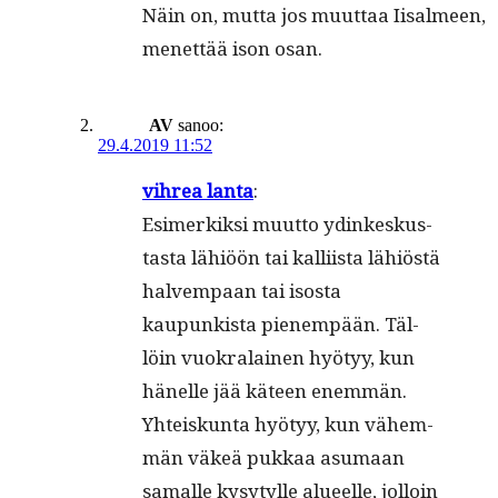
Näin on, mut­ta jos muut­taa Iisalmeen,
menet­tää ison osan.
AV
sanoo:
29.4.2019 11:52
vihrea lan­ta
:
Esimerkik­si muut­to ydinkeskus­
tas­ta lähiöön tai kalli­ista lähiöstä
halvem­paan tai isos­ta
kaupunkista pienem­pään. Täl­
löin vuokralainen hyö­tyy, kun
hänelle jää käteen enem­män.
Yhteiskun­ta hyö­tyy, kun vähem­
män väkeä pukkaa asumaan
samalle kysytylle alueelle, jol­loin