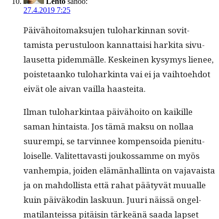
Lehto
sanoo:
27.4.2019 7:25
Päivähoit­o­mak­su­jen tulo­harkin­nan sovit­
tamista perus­tu­loon kan­nat­taisi harki­ta sivu­
lauset­ta pidem­mälle. Keskeinen kysymys lie­nee,
pois­te­taanko tulo­hark­in­ta vai ei ja vai­h­toe­hdot
eivät ole aivan vail­la haasteita.
Ilman tulo­hark­in­taa päivähoito on kaikille
saman hin­taista. Jos tämä mak­su on nol­laa
suurem­pi, se tarvin­nee kom­pen­soi­da pien­i­t­u­
loiselle. Valitet­tavasti joukos­samme on myös
van­hempia, joiden elämän­hallinta on vajavaista
ja on mah­dol­lista että rahat pää­tyvät muualle
kuin päiväkodin lasku­un. Juuri näis­sä ongel­
mati­lanteis­sa pitäisin tärkeänä saa­da lapset