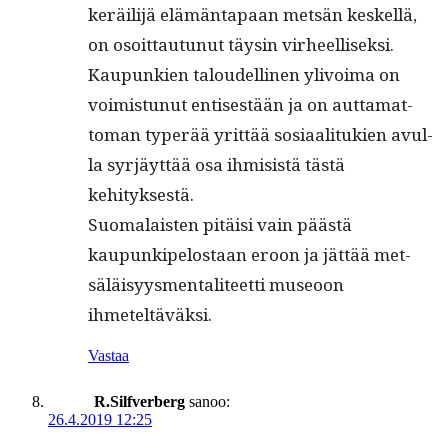
keräil­i­jä elämän­ta­paan met­sän keskel­lä,
on osoit­tau­tunut täysin virheel­lisek­si.
Kaupunkien taloudelli­nen ylivoima on
voimis­tunut entis­es­tään ja on aut­ta­mat­
toman type­r­ää yrit­tää sosi­aal­i­tukien avul­
la syr­jäyt­tää osa ihmi­sistä tästä
kehityksestä.
Suo­ma­lais­ten pitäisi vain päästä
kaupunkipelostaan eroon ja jät­tää met­
säläisyys­men­tal­i­teet­ti museoon
ihmeteltäväksi.
Vastaa
R.Silfverberg
sanoo:
26.4.2019 12:25