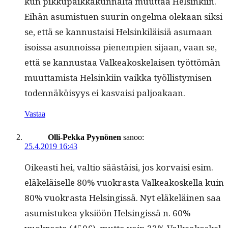
kun pikku­paikkakunnal­ta muut­taa Helsinki­in.
Eihän asum­istuen suurin ongel­ma olekaan sik­si
se, että se kan­nus­taisi Helsinkiläisiä asumaan
isois­sa asun­nois­sa pienem­pi­en sijaan, vaan se,
että se kan­nus­taa Valkeakoske­laisen työt­tömän
muut­tamista Helsinki­in vaik­ka työl­listymisen
toden­näköisyys ei kas­vaisi paljoakaan.
Vastaa
Olli-Pekka Pyynönen
sanoo:
25.4.2019 16:43
Oikeasti hei, val­tio säästäisi, jos kor­vaisi esim.
eläkeläiselle 80% vuokras­ta Valkeakoskel­la kuin
80% vuokras­ta Helsingis­sä. Nyt eläkeläi­nen saa
asum­is­tukea yksiöön Helsingis­sä n. 60%