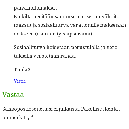
päivähoit­o­mak­sut
Kaik­il­ta per­itään saman­su­u­ruiset päivähoit­o­
mak­sut ja sosi­aal­i­tur­va varat­tomille mak­se­taan
erik­seen (esim. erityislapsilisänä).
Sosi­aal­i­tur­va hoide­taan perus­tu­lol­la ja vero­
tuk­sel­la verote­taan rahaa.
Tuu­laS.
Vastaa
Vastaa
Sähköpostiosoitettasi ei julkaista.
Pakolliset kentät
on merkitty
*