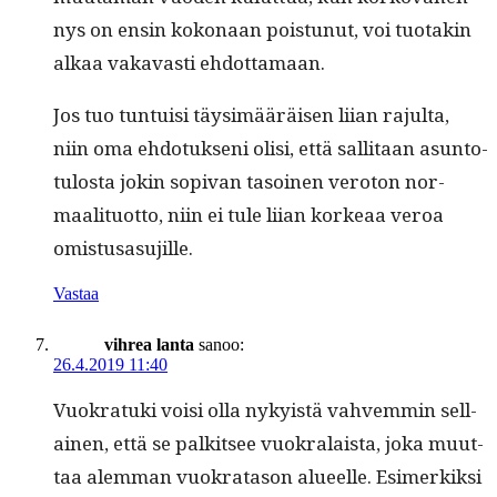
nys on ensin kokon­aan pois­tunut, voi tuo­takin
alkaa vakavasti ehdottamaan.
Jos tuo tun­tu­isi täysimääräisen liian rajul­ta,
niin oma ehdo­tuk­seni olisi, että sal­li­taan asun­to­
tu­losta jokin sopi­van tasoinen vero­ton nor­
maal­i­tuot­to, niin ei tule liian korkeaa veroa
omistusasujille.
Vastaa
vihrea lanta
sanoo:
26.4.2019 11:40
Vuokratu­ki voisi olla nyky­istä vahvem­min sel­l­
ainen, että se palk­it­see vuokralaista, joka muut­
taa alem­man vuokrata­son alueelle. Esimerkik­si