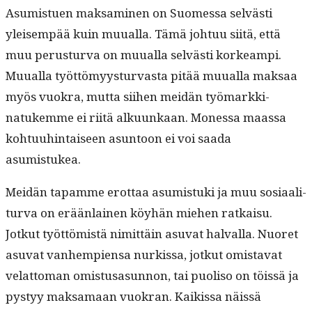
Asum­istuen mak­sami­nen on Suomes­sa selvästi
yleisem­pää kuin muual­la. Tämä johtuu siitä, että
muu perus­tur­va on muual­la selvästi korkeampi.
Muual­la työt­tömyys­tur­vas­ta pitää muual­la mak­saa
myös vuokra, mut­ta siihen mei­dän työ­markki­
natukemme ei riitä alku­unkaan. Mon­es­sa maas­sa
kohtu­uhin­taiseen asun­toon ei voi saa­da
asumistukea.
Mei­dän tapamme erot­taa asum­is­tu­ki ja muu sosi­aal­i­
tur­va on erään­lainen köy­hän miehen ratkaisu.
Jotkut työt­tömistä nimit­täin asu­vat hal­val­la. Nuoret
asu­vat van­hempi­en­sa nurkissa, jotkut omis­ta­vat
velat­toman omis­tusasun­non, tai puoliso on töis­sä ja
pystyy mak­samaan vuokran. Kaikissa näis­sä