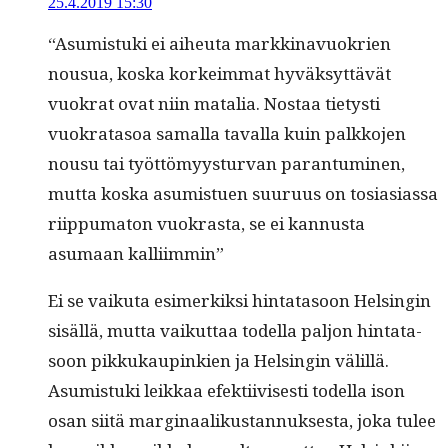
25.4.2019 15:30
“Asum­is­tu­ki ei aiheuta markki­navuokrien
nousua, kos­ka korkeim­mat hyväksyt­tävät
vuokrat ovat niin matalia. Nos­taa tietysti
vuokrata­soa samal­la taval­la kuin palkko­jen
nousu tai työt­tömyys­tur­van paran­tu­mi­nen,
mut­ta kos­ka asum­istuen suu­ru­us on tosi­asi­as­sa
riip­puma­ton vuokras­ta, se ei kan­nus­ta
asumaan kalliimmin”
Ei se vaiku­ta esimerkik­si hin­tata­soon Helsin­gin
sisäl­lä, mut­ta vaikut­taa todel­la paljon hin­tata­
soon pikkukaupinkien ja Helsin­gin välil­lä.
Asum­is­tu­ki leikkaa efek­ti­ivis­es­ti todel­la ison
osan siitä mar­gin­aa­likus­tan­nuk­ses­ta, joka tulee