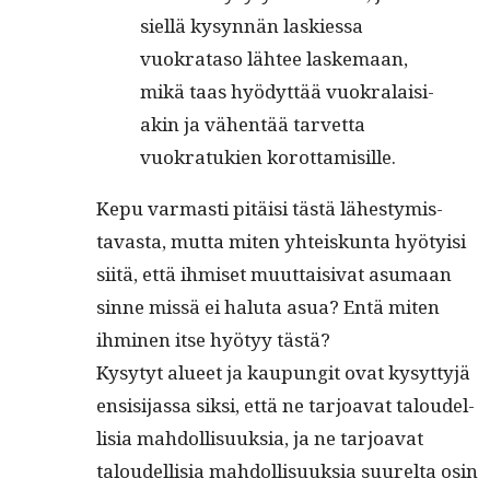
siel­lä kysyn­nän lask­ies­sa
vuokrata­so läh­tee laske­maan,
mikä taas hyödyt­tää vuokralaisi­
akin ja vähen­tää tarvet­ta
vuokratukien korottamisille.
Kepu var­masti pitäisi tästä läh­estymis­
tavas­ta, mut­ta miten yhteiskun­ta hyö­ty­isi
siitä, että ihmiset muut­taisi­vat asumaan
sinne mis­sä ei halu­ta asua? Entä miten
ihmi­nen itse hyö­tyy tästä?
Kysy­tyt alueet ja kaupun­git ovat kysyt­tyjä
ensisi­jas­sa sik­si, että ne tar­joa­vat taloudel­
lisia mah­dol­lisuuk­sia, ja ne tar­joa­vat
taloudel­lisia mah­dol­lisuuk­sia suurelta osin