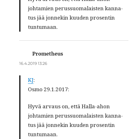
johtamien perus­suo­ma­lais­ten kan­na­
tus jää jon­nekin kuu­den pros­entin
tuntumaan.
Prometheus
sanoo:
16.4.2019 13:26
KJ
:
Osmo 29.1.2017:
Hyvä arvaus on, että Hal­la-ahon
johtamien perus­suo­ma­lais­ten kan­na­
tus jää jon­nekin kuu­den pros­entin
tuntumaan.