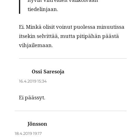
tiedelinjaan.
Ei. Minkä olisit voin­ut puo­lessa min­uutis­sa
itsekin selvit­tää, mut­ta pitipähän päästä
vihjailemaan.
Ossi Saresoja
sanoo:
16.4.2019 15:34
Ei päässyt.
Jönsson
sanoo:
18.4.2019 19:17