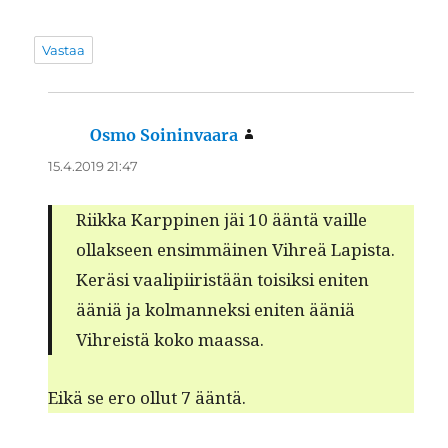
Vastaa
Osmo Soininvaara
sanoo:
15.4.2019 21:47
Riik­ka Karp­pinen jäi 10 ään­tä vaille
ollak­seen ensim­mäi­nen Vihreä Lapista.
Keräsi vaalipi­iristään toisik­si eniten
ääniä ja kol­man­nek­si eniten ääniä
Vihreistä koko maassa.
Eikä se ero ollut 7 ääntä.