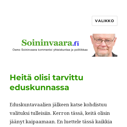
VALIKKO
Heitä olisi tarvittu
eduskunnassa
Eduskun­tavaalien jäl­keen katse kohdis­tuu
val­i­tuk­si tulleisi­in. Ker­ron tässä, keitä olisin
jäänyt kaipaa­maan. En luet­tele tässä kaikkia