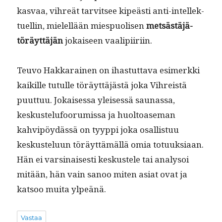
kas­vaa, vihreät tarvit­see kipeästi anti-intellek­
tuellin, mielel­lään miespuolisen
met­sästäjä-
töräyt­täjän
jokaiseen vaalipiiriin.
Teu­vo Hakkarainen on ihas­tut­ta­va esimerk­ki
kaikille tutulle töräyt­täjästä joka Vihreistä
puut­tuu. Jokaises­sa yleisessä saunas­sa,
keskustelu­foo­ru­mis­sa ja huoltoase­man
kahvipöy­dässä on tyyp­pi joka osal­lis­tuu
keskustelu­un töräyt­tämäl­lä omia totuuk­si­aan.
Hän ei varsi­nais­es­ti keskustele tai analysoi
mitään, hän vain sanoo miten asi­at ovat ja
kat­soo mui­ta ylpeänä.
Vastaa