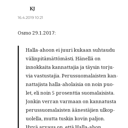
KJ
sanoo:
16.4.2019 10:21
Osmo 29.1.2017:
Hal­la-ahoon ei juuri kukaan suh­taudu
välin­pitämät­tömästi. Hänel­lä on
innokkai­ta kan­nat­ta­jia ja täysin tor­ju­
via vas­tus­ta­jia. Perus­suo­ma­lais­ten kan­
nat­ta­jista hal­la-aho­laisia on noin puo­
let, eli noin 5 pros­ent­tia suo­ma­lai­sista.
Jonkin ver­ran var­maan on kan­na­tus­ta
perus­suo­ma­lais­ten äänestäjien ulkop­
uolel­la, mut­ta tuskin kovin paljon.
Hyvä arvaus on, että Hal­la-ahon