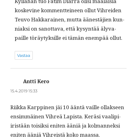
Kyl­lähän tuo Fatim Diar­ra olisi maalaisia
koskevine kom­ment­tei­neen ollut Vihrei­den
Teu­vo Hakkarainen, mut­ta äänestäjien kun­
ni­ak­si on san­ot­ta­va, että kysyn­tää äly­va­
paille töräy­tyk­sille ei tämän enem­pää ollut.
Vastaa
Antti Kero
sanoo:
15.4.2019 15:33
Riik­ka Karp­pinen jäi 10 ään­tä vaille ollak­seen
ensim­mäi­nen Vihreä Lapista. Keräsi vaalipi­
iristään toisik­si eniten ääniä ja kol­man­nek­si
eniten ääniä Vihreistä koko maassa.