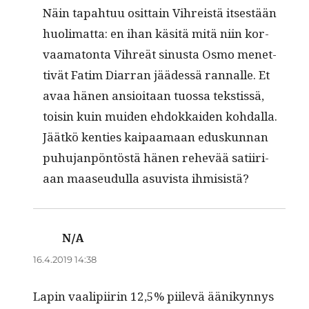
Näin tapah­tuu osit­tain Vihreistä itses­tään
huoli­mat­ta: en ihan käsitä mitä niin kor­
vaam­a­ton­ta Vihreät sinus­ta Osmo menet­
tivät Fatim Diar­ran jäädessä ran­nalle. Et
avaa hänen ansioitaan tuos­sa tek­stis­sä,
toisin kuin muiden ehdokkaiden kohdal­la.
Jäätkö ken­ties kaipaa­maan eduskun­nan
puhu­jan­pön­töstä hänen rehevää sati­iri­
aan maaseudul­la asu­vista ihmisistä?
N/A
sanoo:
16.4.2019 14:38
Lapin vaalipi­irin 12,5% piilevä äänikyn­nys