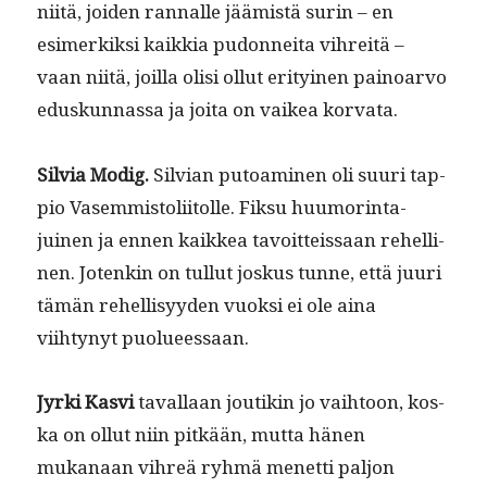
niitä, joiden ran­nalle jäämistä surin – en
esimerkik­si kaikkia pudon­nei­ta vihre­itä –
vaan niitä, joil­la olisi ollut eri­tyi­nen pain­oar­vo
eduskun­nas­sa ja joi­ta on vaikea korvata.
Sil­via Modig.
Sil­vian putoami­nen oli suuri tap­
pio Vasem­mis­toli­itolle. Fik­su huumor­in­ta­
juinen ja ennen kaikkea tavoit­teis­saan rehelli­
nen. Jotenkin on tul­lut joskus tunne, että juuri
tämän rehellisyy­den vuok­si ei ole aina
viihtynyt puolueessaan.
Jyr­ki Kasvi
taval­laan joutikin jo vai­h­toon, kos­
ka on ollut niin pitkään, mut­ta hänen
mukanaan vihreä ryh­mä menet­ti paljon