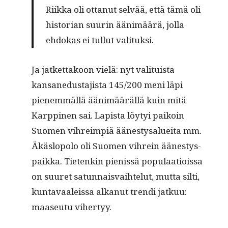
Riik­ka oli ottanut selvää, että tämä oli
his­to­ri­an suurin ään­imäärä, jol­la
ehdokas ei tul­lut valituksi.
Ja jatket­takoon vielä: nyt val­i­tu­ista
kansane­dus­ta­jista 145/200 meni läpi
pienem­mäl­lä ään­imääräl­lä kuin mitä
Karp­pinen sai. Lapista löy­tyi paikoin
Suomen vihreimpiä äänestysaluei­ta mm.
Äkäs­lopo­lo oli Suomen vihrein äänesty­s­
paik­ka. Tietenkin pienis­sä pop­u­laa­tiois­sa
on suuret sat­un­nais­vai­hte­lut, mut­ta silti,
kun­tavaaleis­sa alka­nut tren­di jatkuu:
maaseu­tu vihertyy.