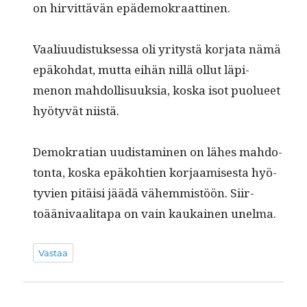
on hirvit­tävän epädemokraattinen.
Vaal­i­u­ud­is­tuk­ses­sa oli yri­tys­tä kor­ja­ta nämä
epäko­h­dat, mut­ta eihän nil­lä ollut läpi­
menon mah­dol­lisuuk­sia, kos­ka isot puolueet
hyö­tyvät niistä.
Demokra­t­ian uud­is­t­a­mi­nen on läh­es mah­do­
ton­ta, kos­ka epäko­h­tien kor­jaamis­es­ta hyö­
tyvien pitäisi jäädä vähem­mistöön. Siir­
toääni­vaal­i­ta­pa on vain kaukainen unelma.
Vastaa