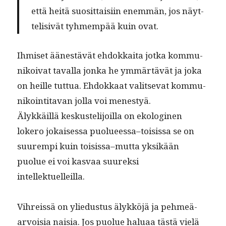
että heitä suosit­taisi­in enem­män, jos näyt­
telisivät tyh­mem­pää kuin ovat.
Ihmiset äänestävät ehdokkai­ta jot­ka kom­mu­
nikoi­vat taval­la jon­ka he ymmärtävät ja joka
on heille tut­tua. Ehdokkaat val­it­se­vat kom­mu­
nikoin­ti­ta­van jol­la voi menestyä.
Älykkäil­lä keskustelijoil­la on ekologi­nen
lokero jokaises­sa puolueessa–toisissa se on
suurem­pi kuin toisissa–mutta yksikään
puolue ei voi kas­vaa suurek­si
intellektuelleilla.
Vihreis­sä on yliedus­tus älykköjä ja pehmeä-
arvoisia naisia. Jos puolue halu­aa tästä vielä