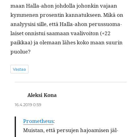
maan Hal­la-ahon johdol­la johonkin vajaan
kymme­nen pros­entin kan­natuk­seen. Mikä on
ana­ly­y­sisi sille, että Hal­la-ahon perus­suo­ma­
laiset onnis­tui saa­maan vaalivoiton (+22
paikkaa) ja ole­maan läh­es koko maan suurin
puolue?
Vastaa
Aleksi Kona
sanoo:
16.4.2019 0:59
Prometheus
:
Muis­tan, että per­su­jen hajoamisen jäl­