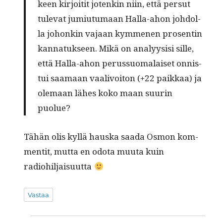
keen kir­joitit jotenkin niin, että per­sut
tule­vat jumi­u­tu­maan Hal­la-ahon johdol­
la johonkin vajaan kymme­nen pros­entin
kan­natuk­seen. Mikä on ana­ly­y­sisi sille,
että Hal­la-ahon perus­suo­ma­laiset onnis­
tui saa­maan vaalivoiton (+22 paikkaa) ja
ole­maan läh­es koko maan suurin
puolue?
Tähän olis kyl­lä haus­ka saa­da Osmon kom­
men­tit, mut­ta en odota muu­ta kuin
radiohiljaisuutta
Vastaa