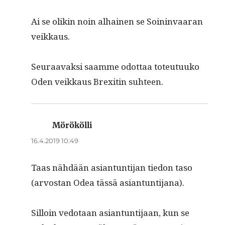
Ai se olikin noin alhainen se Soin­in­vaaran
veikkaus.
Seu­raavak­si saamme odot­taa toteu­tuuko
Oden veikkaus Brex­itin suhteen.
Mörökölli
sanoo:
16.4.2019 10:49
Taas nähdään asiantun­ti­jan tiedon taso
(arvostan Odea tässä asiantuntijana).
Sil­loin vedo­taan asiantun­ti­jaan, kun se