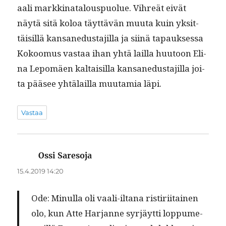
aali markki­na­t­alous­puolue. Vihreät eivät
näytä sitä koloa täyt­tävän muu­ta kuin yksit­
täisil­lä kansane­dus­ta­jil­la ja siinä tapauk­ses­sa
Kokoomus vas­taa ihan yhtä lail­la huu­toon Eli­
na Lep­omäen kaltaisil­la kansane­dus­ta­jil­la joi­
ta pääsee yhtälail­la muu­tamia läpi.
Vastaa
Ossi Saresoja
sanoo:
15.4.2019 14:20
Ode:
Min­ul­la oli vaali-iltana ris­tiri­itainen
olo, kun Atte Har­janne syr­jäyt­ti lop­pume­