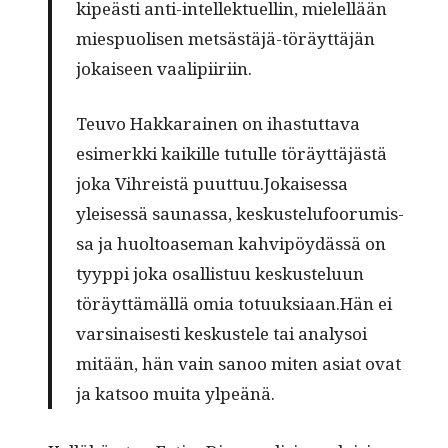
kipeästi anti-intellek­tuellin, mielel­lään
miespuolisen
met­sästäjä-töräyt­täjän
jokaiseen vaalipiiriin.
Teu­vo Hakkarainen on ihas­tut­ta­va
esimerk­ki kaikille tutulle töräyt­täjästä
joka Vihreistä puuttuu.Jokaisessa
yleisessä saunas­sa, keskustelu­foo­ru­mis­
sa ja huoltoase­man kahvipöy­dässä on
tyyp­pi joka osal­lis­tuu keskustelu­un
töräyt­tämäl­lä omia totuuksiaan.Hän ei
varsi­nais­es­ti keskustele tai analysoi
mitään, hän vain sanoo miten asi­at ovat
ja kat­soo mui­ta ylpeänä.