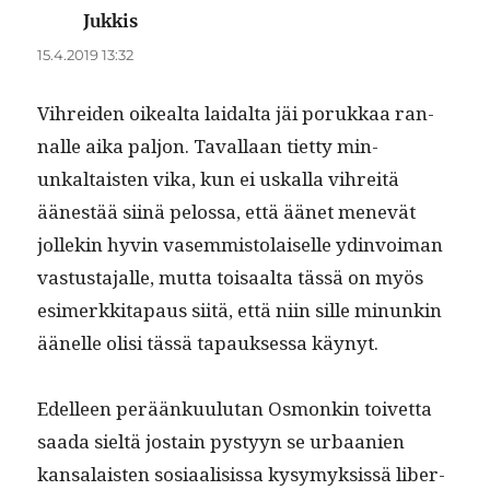
Jukkis
sanoo:
15.4.2019 13:32
Vihrei­den oikeal­ta laidal­ta jäi porukkaa ran­
nalle aika paljon. Taval­laan tiet­ty min­
unkaltais­ten vika, kun ei uskalla vihre­itä
äänestää siinä pelos­sa, että äänet menevät
jollekin hyvin vasem­mis­to­laiselle ydin­voiman
vas­tus­ta­jalle, mut­ta toisaal­ta tässä on myös
esimerkki­ta­paus siitä, että niin sille min­unkin
äänelle olisi tässä tapauk­ses­sa käynyt.
Edelleen peräänku­u­lu­tan Osmonkin toivet­ta
saa­da sieltä jostain pystyyn se urbaanien
kansalais­ten sosi­aal­i­sis­sa kysymyk­sis­sä lib­er­