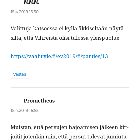
MMM
sanoo:
15.4.2019 15:50
Valit­tu­ja kat­soes­sa ei kyl­lä äkkiseltään näytä
siltä, että Vihreistä olisi tulos­sa yleispuolue.
https://vaalit.yle.fi/ev2019/fi/parties/13
Vastaa
Prometheus
sanoo:
15.4.2019 16:55
Muis­tan, että per­su­jen hajoamisen jäl­keen kir­
joitit jotenkin niin, että per­sut tule­vat jumi­u­tu­