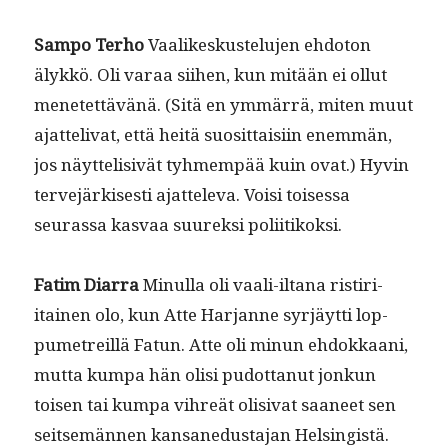
Sam­po Ter­ho
Vaa­likeskustelu­jen ehdo­ton
älykkö. Oli varaa siihen, kun mitään ei ollut
menetet­tävänä. (Sitä en ymmär­rä, miten muut
ajat­te­liv­at, että heitä suosit­taisi­in enem­män,
jos näyt­telisivät tyh­mem­pää kuin ovat.) Hyvin
ter­ve­järkises­ti ajat­tel­e­va. Voisi toises­sa
seuras­sa kas­vaa suurek­si poliitikoksi.
Fatim Diar­ra
Min­ul­la oli vaali-iltana ris­tiri­
itainen olo, kun Atte Har­janne syr­jäyt­ti lop­
pume­treil­lä Fatun. Atte oli min­un ehdokkaani,
mut­ta kumpa hän olisi pudot­tanut jonkun
toisen tai kumpa vihreät oli­si­vat saa­neet sen
seit­semän­nen kansane­dus­ta­jan Helsingistä.