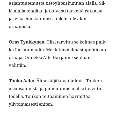
asiantun­te­mus­ta tietoy­hteiskun­nan alal­la. Sil­
lä alal­la tehdään jatku­vasti tärkeitä ratkaisu­
ja, eikä eduskun­nas­sa oikein ole alan
osaamista.
Oras Tynkky­nen.
Olisi tarvit­tu se kol­mas paik­
ka Pirkan­maal­ta. Merkit­tävä ilmastopoli­ti­ikan
osaa­ja. Onnek­si Atte Har­janne sen­tään
valittiin.
Touko Aal­to.
Äänestäjät ovat jul­mia. Toukon
asiaosaamista ja paneu­tu­mista olisi tarvit­tu
todel­la. Toukon putoami­nen har­mit­taa
ylivoimais­es­ti eniten.