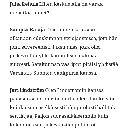
Juha Rehu­la
Miten keskustal­la on varaa
menet­tää hänet?
Samp­sa Kata­ja
. Olin hänen kanssaan
aikanaan eduskun­nan vero­jaos­tossa, jota hän
johti suvereenisti. Fik­su mies, joka olisi
järkevöit­tänyt kokoomuk­sen ryh­mää
suuresti. Satakun­nan vaalipiri pitäisi yhdis­tää
Varsi­nais-Suomen vaalipi­irin kanssa.
Jari Lind­ström
Olen Lind­strömin kanssa
pääasi­as­sa eri mieltä, mut­ta olen ihail­lut sitä,
kuin­ka suo­raselkäis­es­ti hän puo­lusti hal­li­tuk­
sen lin­jaa, Paljon suo­raselkäisem­min kuin
kokoomuk­sen ja keskus­tan poliitikot.