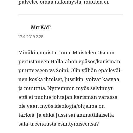
palvelee omaa näke­mys­tä, muuten ei.
MrrKAT
sanoo:
17.4.2019 2:28
Minäkin muistin tuon. Muis­te­len Osmon
perus­ta­neen Hal­la-ahon epäsos/karisman
puut­teeseen vs Soi­ni. Olin vähän epäileväi­
nen kos­ka ihmiset, Jus­sikin, voivat kas­vaa
ja muut­tua. Nyt­tem­min myös selvin­nyt
että ei puolue johta­jan karis­man varas­sa
ole vaan myös ideologia/ohjelma on
tärkeä. Ja ehkä Jus­si sai ammat­ti­laiselta
sala-treenaus­ta esiintymiseensä?