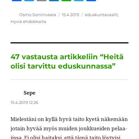
a
w
m
n
h
el
h
c
it
ai
k
at
e
a
Kirjoittaja
Julkaistu
Kategoriat
Osmo Soininvaara
15.4.2019
eduskuntavaalit
,
Hyviä ehdokkaita
e
te
l
e
s
g
re
b
r
d
A
r
o
I
p
a
o
n
p
m
47 vastausta artikkeliin “Heitä
k
olisi tarvittu eduskunnassa”
Sepe
sanoo:
15.4.2019 12:26
Mielestäni on kyl­lä hyvä taito kyetä näkemään
jotain hyvää myös muiden joukkuei­den pelaa­
jis­sa. Ei olisi haitak­si, että tämä taito löy­ty­isi