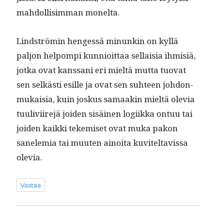
mah­dol­lisim­man monelta.
Lind­strömin hengessä min­unkin on kyl­lä
paljon helpom­pi kun­nioit­taa sel­l­aisia ihmisiä,
jot­ka ovat kanssani eri mieltä mut­ta tuo­vat
sen selkästi esille ja ovat sen suh­teen johdon­
mukaisia, kuin joskus samaakin mieltä ole­via
tuulivi­ire­jä joiden sisäi­nen logi­ik­ka ontuu tai
joiden kaik­ki tekemiset ovat muka pakon
sanelemia tai muuten ain­oi­ta kuviteltavis­sa
olevia.
Vastaa