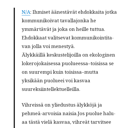
N/A
: Ihmiset äänestävät ehdokkai­ta jot­ka
kom­mu­nikoi­vat taval­la­jon­ka he
ymmärtävät ja joka on heille tut­tua.
Ehdokkaat val­it­se­vat kom­mu­nikoin­ti­ta­
van jol­la voi menestyä.
Älykkäil­lä keskustelijoil­la on ekologi­nen
lokero­jokaises­sa puolueessa–toisissa se
on suurem­pi kuin toisissa–mutta
yksikään puolueei voi kas­vaa
suureksiintellektuelleilla.
Vihreis­sä on yliedus­tus älykköjä ja
pehmeä-arvoisia naisia.Jos puolue halu­
aa tästä vielä kas­vaa, vihreät tarvit­see