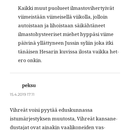
Kaik­ki muut puolueet ilmas­tovi­her­tyivät
viimeistään viimeisel­lä viikol­la, jol­loin
autois­taan ja lihois­taan säikähtäneet
ilmas­to­hys­teeriset miehet hyp­päsi viime
päiv­inä yllät­tyneen Jussin syli­in joka itki
tänäisen Hesarin kuvis­sa ilosta vaik­ka het­
ero onkin.
peksu
sanoo:
15.4.2019 17:11
Vihreät voisi pyytää eduskun­nas­sa
istumärjestyk­sen muu­tos­ta, Vihreät kansane­
dus­ta­jat ovat ainakin vaa­likonei­den vas­