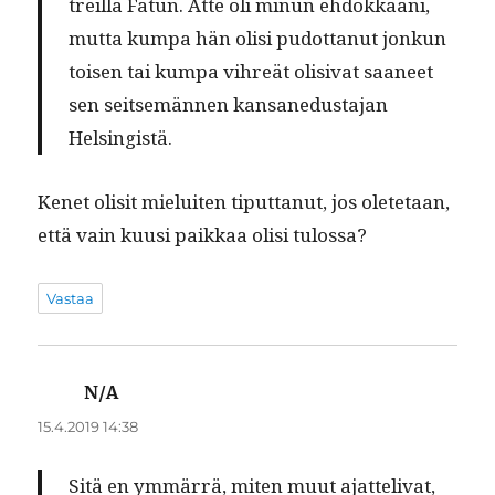
treil­lä Fatun. Atte oli min­un ehdokkaani,
mut­ta kumpa hän olisi pudot­tanut jonkun
toisen tai kumpa vihreät oli­si­vat saa­neet
sen seit­semän­nen kansane­dus­ta­jan
Helsingistä.
Kenet olisit mieluiten tiput­tanut, jos olete­taan,
että vain kuusi paikkaa olisi tulossa?
Vastaa
N/A
sanoo:
15.4.2019 14:38
Sitä en ymmär­rä, miten muut ajat­te­liv­at,