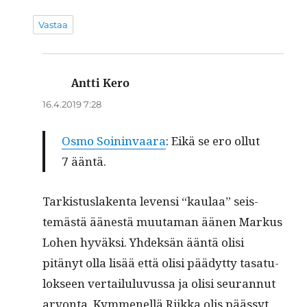
Vastaa
Antti Kero
sanoo:
16.4.2019 7:28
Osmo Soin­in­vaara
: Eikä se ero ollut
7 ääntä.
Tark­istus­lak­en­ta lev­en­si “kaulaa” seis­
temästä äänestä muu­ta­man äänen Markus
Lohen hyväk­si. Yhdek­sän ään­tä olisi
pitänyt olla lisää että olisi päädyt­ty tasat­u­
lok­seen ver­tailu­lu­vus­sa ja olisi seu­ran­nut
arvon­ta. Kymmenel­lä Riik­ka olis päässyt