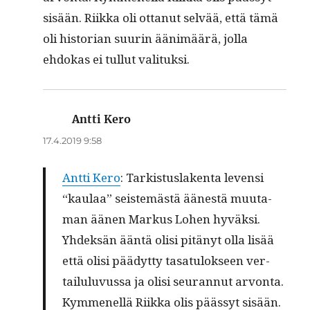
sisään. Riik­ka oli ottanut selvää, että tämä
oli his­to­ri­an suurin ään­imäärä, jol­la
ehdokas ei tul­lut valituksi.
Antti Kero
sanoo:
17.4.2019 9:58
Antti Kero
: Tark­istus­lak­en­ta lev­en­si
“kaulaa” seis­temästä äänestä muu­ta­
man äänen Markus Lohen hyväk­si.
Yhdek­sän ään­tä olisi pitänyt olla lisää
että olisi päädyt­ty tasat­u­lok­seen ver­
tailu­lu­vus­sa ja olisi seu­ran­nut arvon­ta.
Kymmenel­lä Riik­ka olis päässyt sisään.