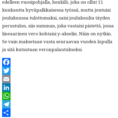
edelleen vuosipo­h­jal­la, henkilö, joka on ollut 11
kuukaut­ta hyvä­palkkaises­sa työssä, mut­ta jou­tu­isi
jouluku­us­sa tulot­tomak­si, saisi jouluku­ul­ta täy­den
perus­tu­lon, siis sum­man, joka vas­taisi pis­tet­tä, jos­sa
lin­eaari­nen vero kohtaisi y‑akselin. Näin on nytkin.
Se vain mak­se­taan vas­ta seu­raa­van vuo­den lop­ul­la
ja sitä kut­su­taan veronpalautukseksi.
Facebook
Twitter
Email
LinkedIn
WhatsApp
Telegram