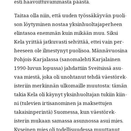
es­ti haavoit­tuvam­mas­ta päästä.
Taitaa olla niin, että uuden työssäkäyvän puoli­
son löy­tymi­nen nos­taa yksin­huolta­japer­heen
elin­ta­soa enem­män kuin mikään muu. Sik­si
Kela yrit­tää jatku­vasti selvit­tää, ettei vain per­
heeseen ole ilmestynyt puolisoa. Män­nävu­osi­na
Pohjois-Kar­jalas­sa (sanomale­hti Kar­jalainen
1990-luvun lopus­sa) jah­dat­ti­in Sveit­sis­sä asu­
vaa miestä, joka oli uno­htanut tehdä väestörek­
isteri­in merkin­nän ulko­maille muu­tos­ta: tämän
takia Kela oli käynyt yksin­huolta­jan tuki­in kiin­
ni (tule­vien irti­sanomi­nen ja mak­set­tu­jen
takaisin­per­in­tä) Suomes­sa, kun väestörek­
isterin mukaan samas­sa asun­nos­sa asui mies.
Kyseinen mies oli todel­lisu­udessa muut­tanut