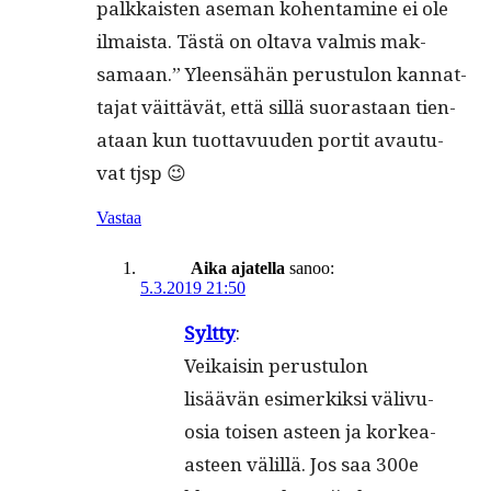
palkkaisten ase­man kohen­t­a­mine ei ole
ilmaista. Tästä on olta­va valmis mak­
samaan.” Yleen­sähän perus­tu­lon kan­nat­
ta­jat väit­tävät, että sil­lä suo­ras­taan tien­
ataan kun tuot­tavu­u­den por­tit avau­tu­
vat tjsp 😉
Vastaa
Aika ajatella
sanoo:
5.3.2019 21:50
Sylt­ty
:
Veikaisin perus­tu­lon
lisäävän esimerkik­si välivu­
osia toisen asteen ja korkea-
asteen välil­lä. Jos saa 300e