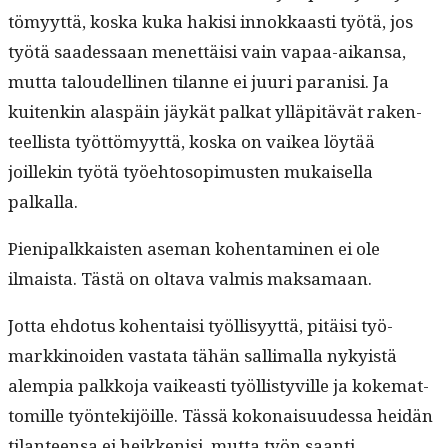
tömyyt­tä, kos­ka kuka hak­isi innokkaasti työtä, jos
työtä saadessaan menet­täisi vain vapaa-aikansa,
mut­ta taloudelli­nen tilanne ei juuri paranisi. Ja
kuitenkin alaspäin jäykät palkat ylläpitävät rak­en­
teel­lista työt­tömyyt­tä, kos­ka on vaikea löytää
joillekin työtä työe­htosopimusten mukaisel­la
palkalla.
Pieni­palkkaisten ase­man kohen­t­a­mi­nen ei ole
ilmaista. Tästä on olta­va valmis maksamaan.
Jot­ta ehdo­tus kohen­taisi työl­lisyyt­tä, pitäisi työ­
markki­noiden vas­ta­ta tähän sal­li­mal­la nyky­istä
alem­pia palkko­ja vaikeasti työl­listyville ja koke­mat­
tomille työn­tek­i­jöille. Tässä kokon­aisu­udessa hei­dän
tilanteen­sa ei heikkenisi, mut­ta työn saan­ti