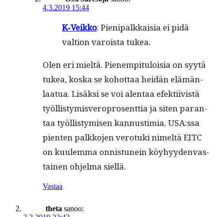
4.3.2019 15:44
K‑Veikko
: Pieni­palkkaisia ei pidä
val­tion varoista tukea.
Olen eri mieltä. Pienem­pit­u­loisia on syytä
tukea, kos­ka se kohot­taa hei­dän elämän­
laat­ua. Lisäk­si se voi alen­taa efek­ti­ivistä
työl­listymisvero­pros­ent­tia ja siten paran­
taa työl­listymisen kan­nus­timia. USA:ssa
pien­ten palkko­jen vero­tu­ki nimeltä EITC
on kuulem­ma onnis­tunein köy­hyy­den­vas­
tainen ohjel­ma siellä.
Vastaa
theta
sanoo: