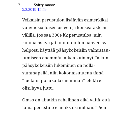
Syltty
sanoo:
5.3.2019 15:59
Veikaisin perus­tu­lon lisäävän esimerkik­si
välivu­osia toisen asteen ja korkea-asteen
välil­lä. Jos saa 300e kk perus­tu­loa, niin
kotona asu­va jatko-opin­toi­hin haaveil­e­va
hel­posti käyt­tää pääsykokeisi­in valmis­tau­
tu­miseen enem­män aikaa kuin nyt. Ja kun
pääsykokeisi­in lukem­i­nen on nol­la­
summapeliä, niin kokon­aisuute­na tämä
“lue­taan porukalla enemmän”-efekti ei
olisi hyvä juttu.
Omso on ainakin rehelli­nen eikä väitä, että
tämä perus­tu­lo ei mak­saisi mitään: “Pieni­