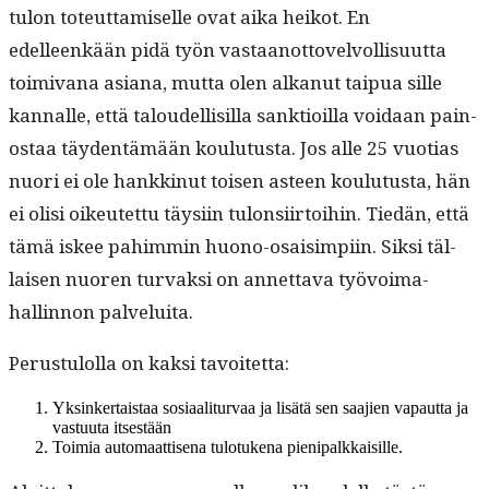
tu­lon toteut­tamiselle ovat aika heikot. En
edelleenkään pidä työn vas­taan­ot­tovelvol­lisu­ut­ta
toimi­vana asiana, mut­ta olen alka­nut taipua sille
kan­nalle, että taloudel­lisil­la sank­tioil­la voidaan pain­
os­taa täy­den­tämään koulu­tus­ta. Jos alle 25 vuo­tias
nuori ei ole han­kkin­ut toisen asteen koulu­tus­ta, hän
ei olisi oikeutet­tu täysi­in tulon­si­ir­toi­hin. Tiedän, että
tämä iskee pahim­min huono-osaisimpi­in. Sik­si täl­
laisen nuoren tur­vak­si on annet­ta­va työvoima­
hallinnon palveluita.
Perus­tu­lol­la on kak­si tavoitetta:
Yksinker­tais­taa sosi­aal­i­tur­vaa ja lisätä sen saa­jien vapaut­ta ja
vas­tu­u­ta itsestään
Toimia automaat­tise­na tulo­tuke­na pienipalkkaisille.