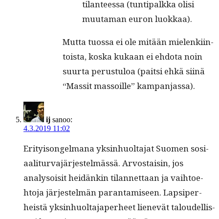
tilanteessa (tun­tipalk­ka olisi
muu­ta­man euron luokkaa).
Mut­ta tuos­sa ei ole mitään mie­lenki­in­
toista, kos­ka kukaan ei ehdo­ta noin
suur­ta perus­tu­loa (pait­si ehkä siinä
“Mas­sit mas­soille” kampanjassa).
ij
sanoo:
4.3.2019 11:02
Eri­ty­isongel­mana yksin­huolta­jat Suomen sosi­
aal­i­tur­va­jär­jestelmässä. Arvostaisin, jos
analysoisit hei­dänkin tilan­net­taan ja vai­h­toe­
hto­ja jär­jestelmän paran­tamiseen. Lap­siper­
heistä yksin­huolta­japer­heet lienevät taloudel­lis­