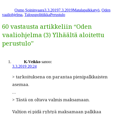
Kirjoittaja
Julkaistu
Kategoriat
Share
Osmo Soininvaara
3.3.2019
7.3.2019
Matalapalkkatyö
,
Oden
Avainsanat
vaaliohjelma
,
Talouspolitiikka
Perustulo
60 vastausta artikkeliin “Oden
vaaliohjelma (3) Ylhäältä aloitettu
perustulo”
K-Veikko
sanoo:
3.3.2019 20:24
> tarkoituk­se­na on paran­taa pieni­palkkaisten
asemaa.
…
> Tästä on olta­va valmis maksamaan.
Val­tion ei pidä ryhtyä mak­samaan palkkaa