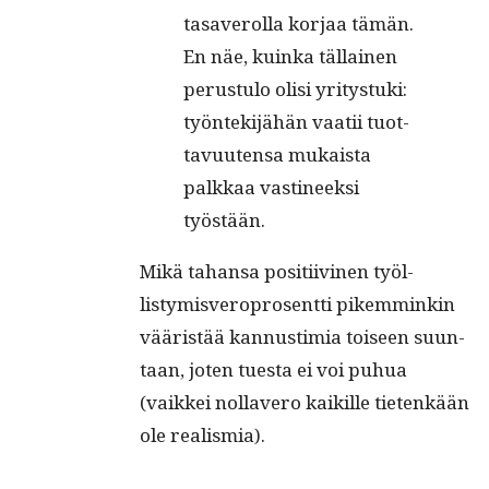
tasaverol­la kor­jaa tämän.
En näe, kuin­ka täl­lainen
perus­tu­lo olisi yri­tys­tu­ki:
työn­tek­i­jähän vaatii tuot­
tavuuten­sa mukaista
palkkaa vasti­neek­si
työstään.
Mikä tahansa posi­ti­ivi­nen työl­
listymisvero­pros­ent­ti pikem­minkin
vääristää kan­nus­timia toiseen suun­
taan, joten tues­ta ei voi puhua
(vaikkei nollavero kaikille tietenkään
ole realismia).