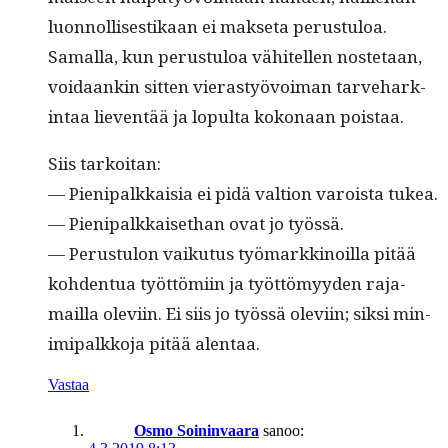
luon­nol­lis­es­tikaan ei mak­se­ta perus­tu­loa.
Samal­la, kun perus­tu­loa vähitellen nos­te­taan,
voidaankin sit­ten vierastyövoiman tarve­hark­
in­taa lieven­tää ja lop­ul­ta kokon­aan poistaa.
Siis tarkoi­tan:
— Pieni­palkkaisia ei pidä val­tion varoista tukea.
— Pieni­palkkaisethan ovat jo työssä.
— Perus­tu­lon vaiku­tus työ­markki­noil­la pitää
kohden­tua työt­tömi­in ja työt­tömyy­den raja­
mail­la ole­vi­in. Ei siis jo työssä ole­vi­in; sik­si min­
imi­palkko­ja pitää alentaa.
Vastaa
Osmo Soininvaara
sanoo: