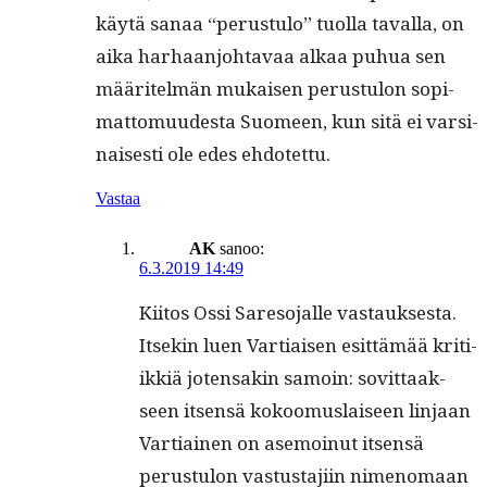
käytä sanaa “perus­tu­lo” tuol­la taval­la, on
aika harhaan­jo­htavaa alkaa puhua sen
määritelmän mukaisen perus­tu­lon sopi­
mat­to­muud­es­ta Suomeen, kun sitä ei varsi­
nais­es­ti ole edes ehdotettu.
Vastaa
AK
sanoo:
6.3.2019 14:49
Kiitos Ossi Sare­so­jalle vas­tauk­ses­ta.
Itsekin luen Var­ti­aisen esit­tämää kri­ti­
ikkiä joten­sakin samoin: sovit­taak­
seen itsen­sä kokoomus­laiseen lin­jaan
Var­ti­ainen on ase­moin­ut itsen­sä
perus­tu­lon vas­tus­ta­ji­in nimeno­maan