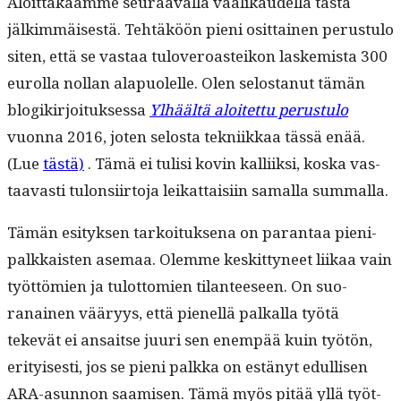
Aloit­takaamme seu­raaval­la vaa­likaudel­la tästä
jälkim­mäis­es­tä. Tehtäköön pieni osit­tainen perus­tu­lo
siten, että se vas­taa tuloveroast­eikon laskemista 300
eurol­la nol­lan ala­puolelle. Olen selostanut tämän
blogikir­joituk­ses­sa
Ylhäältä aloitet­tu perus­tu­lo
vuon­na 2016, joten selosta tekni­ikkaa tässä enää.
(Lue
tästä)
. Tämä ei tulisi kovin kalli­ik­si, kos­ka vas­
taavasti tulon­si­ir­to­ja leikat­taisi­in samal­la summalla.
Tämän esi­tyk­sen tarkoituk­se­na on paran­taa pieni­
palkkaisten ase­maa. Olemme keskit­tyneet liikaa vain
työt­tömien ja tulot­tomien tilanteeseen. On suo­
ranainen vääryys, että pienel­lä pal­ka­lla työtä
tekevät ei ansaitse juuri sen enem­pää kuin työtön,
eri­tyis­es­ti, jos se pieni palk­ka on estänyt edullisen
ARA-asun­non saamisen. Tämä myös pitää yllä työt­