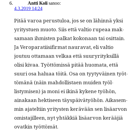
Antti Koli
sanoo:
4.3.2019 14:24
Pitää varoa perus­tu­loa, jos se on lähin­nä yksi
yri­tystuen muo­to. Siis että val­tio rupeaa mak­
samaan ihmis­ten palkat kokon­aan tai osit­tain.
Ja Veroparati­isi­fir­mat nau­ra­vat, eli val­tio
joutuu otta­maan velkaa että suuryri­tyk­sil­lä
olisi kivaa. Työt­tömis­sä pitää huo­ma­ta, että
suuri osa halu­aa töitä. Osa on tyy­tyväi­nen työt­
tömänä (näin mah­dol­lis­taen muiden työl­
listymisen) ja moni ei ikinä kykene työhön,
ainakaan hek­tiseen täyspäivä­työhön. Aikasem­
min ajatelti­in yri­tys­ten kerävään sen lisäar­von
omis­ta­jilleen, nyt yhtäkkiä lisäar­von kerääjiä
ovatkin työttömät.