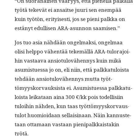
“On suo­ranainen vääryys, että pienel­lä pal­ka­lla
työtä tekevät ei ansaitse juuri sen enem­pää
kuin työtön, eri­tyis­es­ti, jos se pieni palk­ka on
estänyt edullisen ARA-asun­non saamisen.”
Jos tuo asia nähdään ongel­mak­si, ongel­maa
olisi help­po vähen­tää tekemäl­lä ARA-tulo­rajoi­
hin vas­taa­va ansio­tulovähen­nys kuin mikä
asum­istues­sa jo on, eli niin, että palkkat­u­loista
tehdään ansio­tulovähen­nys mut­ta työt­
tömyysko­r­vauk­sista ei. Asum­istues­sa palkkat­u­
loista leikataan aina 300 €/kk pois todel­lisi­in
tuloi­hin näh­den, kun taas työt­tömyysko­r­vaus­
tu­lot huomioidaan sel­l­aisi­naan. Näin kan­nuste­
taan otta­maan vas­taan pieni­palkkaistakin
työtä.