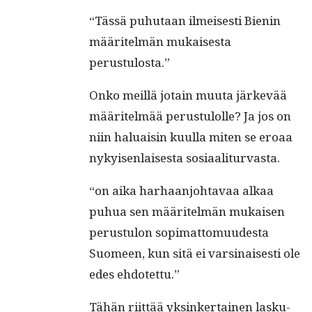
“Tässä puhutaan ilmeis­es­ti Bienin
määritelmän mukaises­ta
perustulosta.”
Onko meil­lä jotain muu­ta järkevää
määritelmää perus­tu­lolle? Ja jos on
niin halu­aisin kuul­la miten se eroaa
nykyisen­lais­es­ta sosiaaliturvasta.
“on aika harhaan­jo­htavaa alkaa
puhua sen määritelmän mukaisen
perus­tu­lon sopi­mat­to­muud­es­ta
Suomeen, kun sitä ei varsi­nais­es­ti ole
edes ehdotettu.”
Tähän riit­tää yksinker­tainen lasku­