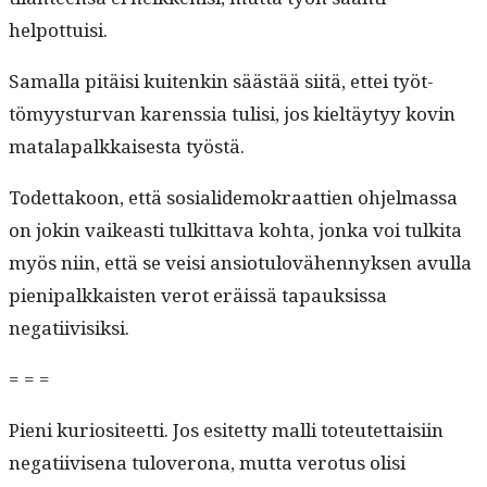
helpottuisi.
Samal­la pitäisi kuitenkin säästää siitä, ettei työt­
tömyys­tur­van karenssia tulisi, jos kieltäy­tyy kovin
mata­la­palkkaises­ta työstä.
Todet­takoon, että sosialidemokraat­tien ohjel­mas­sa
on jokin vaikeasti tulkit­ta­va koh­ta, jon­ka voi tulki­ta
myös niin, että se veisi ansio­tulovähen­nyk­sen avul­la
pieni­palkkaisten verot eräis­sä tapauk­sis­sa
negatiivisiksi.
= = =
Pieni kuriosi­teet­ti. Jos esitet­ty malli toteutet­taisi­in
negati­ivise­na tuloverona, mut­ta vero­tus olisi