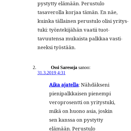
pystyt­ty elämään. Perus­tu­lo
tasaverol­la kor­jaa tämän. En näe,
kuin­ka täl­lainen perus­tu­lo olisi yri­tys­
tu­ki: työn­tek­i­jähän vaatii tuot­
tavuuten­sa mukaista palkkaa vasti­
neek­si työstään.
Ossi Saresoja
sanoo:
31.3.2019 4:31
Aika ajatel­la
: Nähdäk­seni
pieni­palkkaisen pienem­pi
vero­pros­ent­ti on yri­tys­tu­ki,
mikä on huono asia, joskin
sen kanssa on pystyt­ty
elämään. Perus­tu­lo