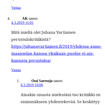
Vastaa
AK
sanoo:
4.3.2019 11:01
Mitä mieltä olet Juhana Var­ti­aisen
perustulokritiikistä?
https://juhanavartiainen.fi/2019/yhdessa-asmo-
maanselan-kanssa-yksikaan-puolue-ei-aja-
kannata-perustuloa/
Vastaa
Ossi Saresoja
sanoo:
6.3.2019 10:00
Ainakin omas­ta mielestäni tuo kri­ti­ik­ki on
enim­mäk­seen yhden­tekevää. Se keskit­tyy