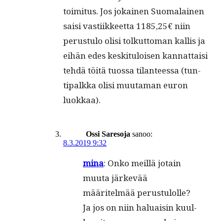
toim­i­tus. Jos jokainen Suo­ma­lainen
saisi vasti­ik­keet­ta 1185,25€ niin
perus­tu­lo olisi tolkut­toman kallis ja
eihän edes keski­t­u­loisen kan­nat­taisi
tehdä töitä tuos­sa tilanteessa (tun­
tipalk­ka olisi muu­ta­man euron
luokkaa).
Ossi Saresoja
sanoo:
8.3.2019 9:32
mina
: Onko meil­lä jotain
muu­ta järkevää
määritelmää perus­tu­lolle?
Ja jos on niin halu­aisin kuul­