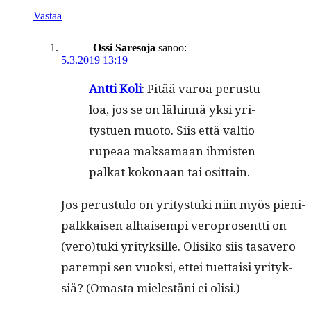
Vastaa
Ossi Saresoja
sanoo:
5.3.2019 13:19
Antti Koli
: Pitää varoa perus­tu­
loa, jos se on lähin­nä yksi yri­
tystuen muo­to. Siis että val­tio
rupeaa mak­samaan ihmis­ten
palkat kokon­aan tai osittain.
Jos perus­tu­lo on yri­tys­tu­ki niin myös pieni­
palkkaisen alhaisem­pi vero­pros­ent­ti on
(vero)tuki yri­tyk­sille. Olisiko siis tasavero
parem­pi sen vuok­si, ettei tuet­taisi yri­tyk­
siä? (Omas­ta mielestäni ei olisi.)