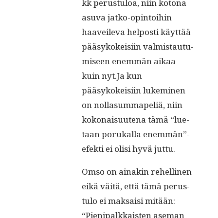
kk perus­tu­loa, niin kotona
asu­va jatko-opin­toi­hin
haaveil­e­va hel­posti käyt­tää
pääsykokeisi­in valmis­tau­tu­
miseen enem­män aikaa
kuin nyt.Ja kun
pääsykokeisi­in lukem­i­nen
on nol­la­summapeliä, niin
kokon­aisuute­na tämä “lue­
taan porukalla enemmän”-
efekti ei olisi hyvä juttu.
Omso on ainakin rehelli­nen
eikä väitä, että tämä perus­
tu­lo ei mak­saisi mitään:
“Pieni­palkkaisten ase­man