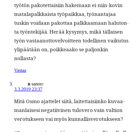
työtön pakotet­taisi­in hake­maan ei-niin-kovin
mata­la­palkkaista työ­paikkaa, työ­nan­ta­jaa
tuskin voidaan pakot­taa palkkaa­maan halu­ton­
ta työn­tek­i­jää. Herää kysymys, mikä täl­laisen
työn vas­taan­ot­tovelvoit­teen todel­li­nen vaiku­tus
ylipäätään on, poikkeaako se paljonkin
nollasta?
Vastaa
n
sanoo:
3.3.2019 23:37
Mitä Osmo ajat­telet siitä, laitet­taisi­inko kuvaa­
man­lais­esi negati­ivi­nen tulovero vain val­tion
vero­tuk­seen vai myös kunnallisverotukseen?