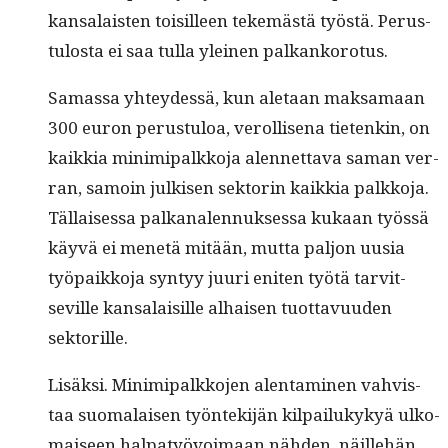
kansalais­ten toisilleen tekemästä työstä. Perus­
tu­losta ei saa tul­la yleinen palkankorotus.
Samas­sa yhtey­dessä, kun ale­taan mak­samaan
300 euron perus­tu­loa, verol­lise­na tietenkin, on
kaikkia min­imi­palkko­ja alen­net­ta­va saman ver­
ran, samoin julkisen sek­torin kaikkia palkko­ja.
Täl­laises­sa palka­nalen­nuk­ses­sa kukaan työssä
käyvä ei menetä mitään, mut­ta paljon uusia
työ­paikko­ja syn­tyy juuri eniten työtä tarvit­
seville kansalaisille alhaisen tuot­tavu­u­den
sektorille.
Lisäk­si. Min­imi­palkko­jen alen­t­a­mi­nen vahvis­
taa suo­ma­laisen työn­tek­i­jän kil­pailukykyä ulko­
maiseen hal­patyövoimaan näh­den, näille­hän