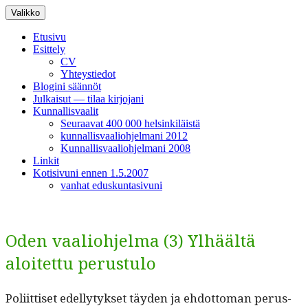
Siirry
Valikko
sisältöön
Etusivu
Esittely
CV
Yhteystiedot
Blogini säännöt
Julkaisut — tilaa kirjojani
Kunnallisvaalit
Seuraavat 400 000 helsinkiläistä
kunnallisvaaliohjelmani 2012
Kunnallisvaaliohjelmani 2008
Linkit
Kotisivuni ennen 1.5.2007
vanhat eduskuntasivuni
Oden vaaliohjelma (3) Ylhäältä
aloitettu perustulo
Poli­it­tiset edel­ly­tyk­set täy­den ja ehdot­toman perus­