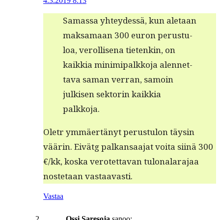
4.3.2019 8:13
Samas­sa yhtey­dessä, kun ale­taan
mak­samaan 300 euron perus­tu­
loa, verol­lise­na tietenkin, on
kaikkia min­imi­palkko­ja alen­net­
ta­va saman ver­ran, samoin
julkisen sek­torin kaikkia
palkkoja.
Oletr ymmäertänyt perus­tu­lon täysin
väärin. Eivätg palka­nsaa­jat voita siinä 300
€/kk, kos­ka verotet­ta­van tulon­alara­jaa
nos­te­taan vastaavasti.
Vastaa
Ossi Saresoja
sanoo: