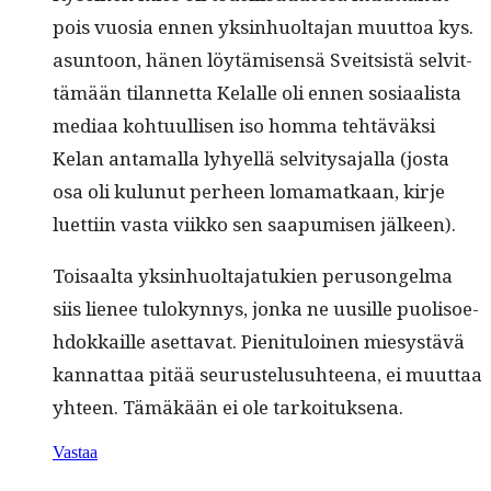
pois vuosia ennen yksin­huolta­jan muut­toa kys.
asun­toon, hänen löytämisen­sä Sveit­sistä selvit­
tämään tilan­net­ta Kelalle oli ennen sosi­aal­ista
medi­aa kohtu­ullisen iso hom­ma tehtäväk­si
Kelan anta­mal­la lyhyel­lä selvi­tysa­jal­la (jos­ta
osa oli kulunut per­heen loma­matkaan, kir­je
luet­ti­in vas­ta viikko sen saa­pumisen jälkeen).
Toisaal­ta yksin­huolta­jatukien peru­songel­ma
siis lie­nee tulokyn­nys, jon­ka ne uusille puolisoe­
hdokkaille aset­ta­vat. Pien­i­t­u­loinen miesys­tävä
kan­nat­taa pitää seu­rustelusuh­teena, ei muut­taa
yhteen. Tämäkään ei ole tarkoituksena.
Vastaa