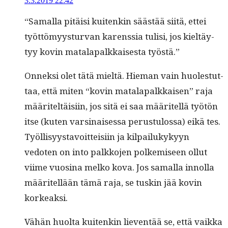
3.3.2019 22:42
“Samal­la pitäisi kuitenkin säästää siitä, ettei
työt­tömyys­tur­van karenssia tulisi, jos kieltäy­
tyy kovin mata­la­palkkaises­ta työstä.”
Onnek­si olet tätä mieltä. Hie­man vain huolestut­
taa, että miten “kovin mata­la­palkkaisen” raja
määriteltäisi­in, jos sitä ei saa määritel­lä työtön
itse (kuten varsi­naises­sa perus­tu­los­sa) eikä tes.
Työl­lisyys­tavoit­teisi­in ja kil­pailukykyyn
vedoten on into palkko­jen polkemiseen ollut
viime vuosi­na melko kova. Jos samal­la innol­la
määritel­lään tämä raja, se tuskin jää kovin
korkeaksi.
Vähän huol­ta kuitenkin lieven­tää se, että vaik­ka