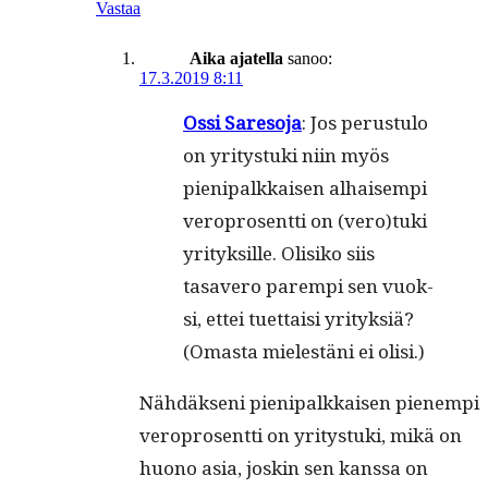
Vastaa
Aika ajatella
sanoo:
17.3.2019 8:11
Ossi Sare­so­ja
: Jos perus­tu­lo
on yri­tys­tu­ki niin myös
pieni­palkkaisen alhaisem­pi
vero­pros­ent­ti on (vero)tuki
yri­tyk­sille. Olisiko siis
tasavero parem­pi sen vuok­
si, ettei tuet­taisi yri­tyk­siä?
(Omas­ta mielestäni ei olisi.)
Nähdäk­seni pieni­palkkaisen pienem­pi
vero­pros­ent­ti on yri­tys­tu­ki, mikä on
huono asia, joskin sen kanssa on