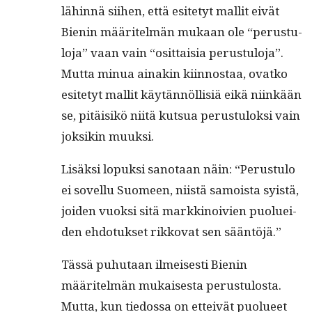
lähin­nä siihen, että esite­tyt mallit eivät
Bienin määritelmän mukaan ole “perus­tu­
lo­ja” vaan vain “osit­taisia perus­tu­lo­ja”.
Mut­ta min­ua ainakin kiin­nos­taa, ovatko
esite­tyt mallit käytän­nöl­lisiä eikä niinkään
se, pitäisikö niitä kut­sua perus­tu­lok­si vain
jok­sikin muuksi.
Lisäk­si lopuk­si san­o­taan näin: “Perus­tu­lo
ei sovel­lu Suomeen, niistä samoista syistä,
joiden vuok­si sitä markki­noivien puoluei­
den ehdo­tuk­set rikko­vat sen sääntöjä.”
Tässä puhutaan ilmeis­es­ti Bienin
määritelmän mukaises­ta perus­tu­losta.
Mut­ta, kun tiedos­sa on etteivät puolueet