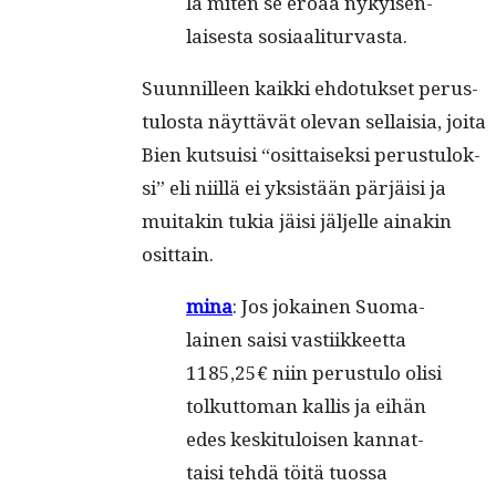
la miten se eroaa nykyisen­
lais­es­ta sosiaaliturvasta.
Suun­nilleen kaik­ki ehdo­tuk­set perus­
tu­losta näyt­tävät ole­van sel­l­aisia, joi­ta
Bien kut­su­isi “osit­taisek­si perus­tu­lok­
si” eli niil­lä ei yksistään pär­jäisi ja
muitakin tukia jäisi jäl­jelle ainakin
osittain.
mina
: Jos jokainen Suo­ma­
lainen saisi vasti­ik­keet­ta
1185,25€ niin perus­tu­lo olisi
tolkut­toman kallis ja eihän
edes keski­t­u­loisen kan­nat­
taisi tehdä töitä tuos­sa