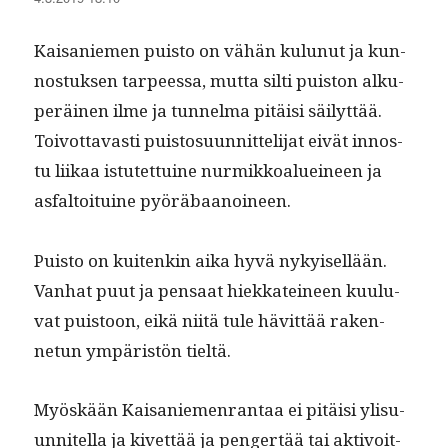
Kaisaniemen puis­to on vähän kulunut ja kun­
nos­tuk­sen tarpeessa, mut­ta silti puis­ton alku­
peräi­nen ilme ja tun­nel­ma pitäisi säi­lyt­tää.
Toiv­ot­tavasti puis­to­su­un­nit­teli­jat eivät innos­
tu liikaa istutet­tuine nur­mikkoaluei­neen ja
asfal­toi­tu­ine pyöräbaanoineen.
Puis­to on kuitenkin aika hyvä nykyisel­lään.
Van­hat puut ja pen­saat hiekkatei­neen kuu­lu­
vat puis­toon, eikä niitä tule hävit­tää raken­
netun ympäristön tieltä.
Myöskään Kaisaniemen­ran­taa ei pitäisi ylisu­
un­nitel­la ja kivet­tää ja pengertää tai aktivoit­