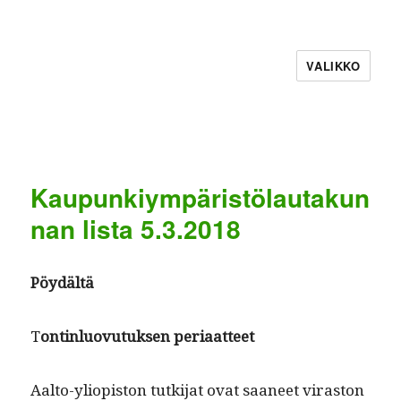
VALIKKO
Kaupunkiympäristölautakun
nan lista 5.3.2018
Pöy­dältä
T
ontin­lu­ovu­tuk­sen periaatteet
Aal­to-yliopis­ton tutk­i­jat ovat saa­neet viras­ton