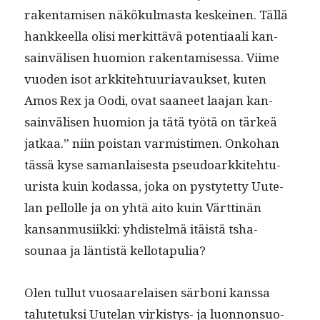
rak­en­tamisen näkökul­mas­ta keskeinen. Täl­lä
han­kkeel­la olisi merkit­tävä poten­ti­aali kan­
sain­välisen huomion rak­en­tamises­sa. Viime
vuo­den isot arkkite­htu­uri­avauk­set, kuten
Amos Rex ja Oodi, ovat saa­neet laa­jan kan­
sain­välisen huomion ja tätä työtä on tärkeä
jatkaa.” niin pois­tan varmisti­men. Onko­han
tässä kyse saman­lais­es­ta pseudoarkkite­htu­
urista kuin kodas­sa, joka on pystytet­ty Uute­
lan pel­lolle ja on yhtä aito kuin Värt­tinän
kansan­musi­ik­ki: yhdis­telmä itäistä tsha­
sounaa ja län­tistä kellotapulia?
Olen tul­lut vuosaare­laisen sär­boni kanssa
talute­tuk­si Uute­lan virk­istys- ja luon­non­suo­