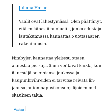
Juhana Har­ju
:
Vaalit ovat läh­estymässä. Olen päät­tänyt,
että en äänestä puoluet­ta, jon­ka edus­ta­ja
lau­takun­nas­sa kan­nat­taa Nuot­tasaaren
rakentamista.
Nim­by­jen kan­nat­taa yleis­es­ti ottaen
äänestää per­su­ja. Siinä voit­ta­vat kaik­ki, kun
äänestäjä on omien­sa joukos­sa ja
kaupunkivihrei­den ei tarvitse rei­va­ta lin­
jaansa joutomaa­pusikon­suo­jeli­joiden mel­
skauk­sen takia.
Vastaa