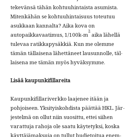
tekevän­sä tähän kohtu­uhin­taista asum­ista.
Mitenkähän se kohtu­uhin­taisu­us toteu­tuu
asukkaan kannal­ta? Aika kova on
2
autopaikkavaa­timus, 1/100k‑m
aika lähel­lä
tule­vaa ratikkapysäkkiä. Kun me olemme
tämän täl­laise­na lähet­täneet lausun­nolle, täl­
laise­na me tämän myös hyväksymme.
Lisää kaupunki­fil­lare­i­ta
Kaupunki­fil­lar­iverkko laa­je­nee itään ja
pohjoiseen. Yksi­tyisko­hdista päät­tää HKL. Jär­
jestelmä on ollut niin suosit­tu, ettei siihen
varat­tu­ja raho­ja ole saatu käyte­tyk­si, kos­ka
käyt­täjä­mak­su­ja on tul­lut bud­je­toitua enem­