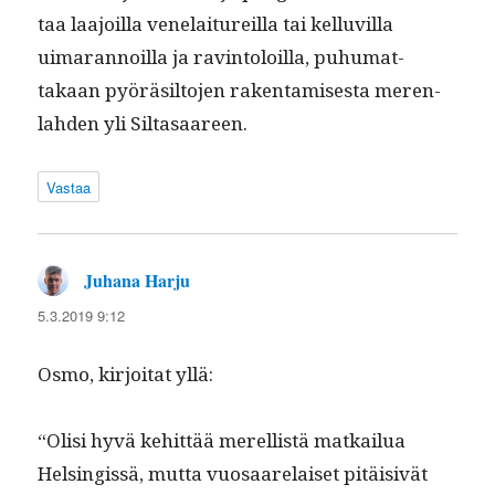
taa laa­joil­la venelai­tureil­la tai kel­luvil­la
uimaran­noil­la ja rav­in­toloil­la, puhu­mat­
takaan pyöräsil­to­jen rak­en­tamis­es­ta meren­
lah­den yli Siltasaareen.
Vastaa
Juhana Harju
sanoo:
5.3.2019 9:12
Osmo, kir­joi­tat yllä:
“Olisi hyvä kehit­tää merel­listä matkailua
Helsingis­sä, mut­ta vuosaare­laiset pitäi­sivät