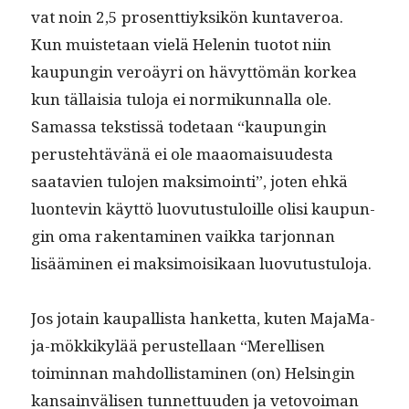
vat noin 2,5 pros­ent­tiyk­sikön kun­taveroa.
Kun muis­te­taan vielä Helenin tuo­tot niin
kaupun­gin veroäyri on hävyt­tömän korkea
kun täl­laisia tulo­ja ei normikun­nal­la ole.
Samas­sa tek­stis­sä tode­taan “kaupun­gin
peruste­htävänä ei ole maao­maisu­ud­es­ta
saatavien tulo­jen mak­si­moin­ti”, joten ehkä
luon­tevin käyt­tö luovu­tus­tu­loille olisi kaupun­
gin oma rak­en­t­a­mi­nen vaik­ka tar­jon­nan
lisäämi­nen ei mak­si­moisikaan luovutustuloja.
Jos jotain kau­pal­lista han­ket­ta, kuten Maja­Ma­
ja-mökkikylää perustel­laan “Merel­lisen
toimin­nan mah­dol­lis­t­a­mi­nen (on) Helsin­gin
kan­sain­välisen tun­net­tuu­den ja vetovoiman