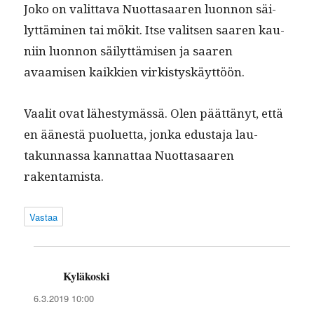
Joko on valit­ta­va Nuot­tasaaren luon­non säi­
lyt­tämi­nen tai mök­it. Itse val­it­sen saaren kau­
ni­in luon­non säi­lyt­tämisen ja saaren
avaamisen kaikkien virkistyskäyttöön.
Vaalit ovat läh­estymässä. Olen päät­tänyt, että
en äänestä puoluet­ta, jon­ka edus­ta­ja lau­
takun­nas­sa kan­nat­taa Nuot­tasaaren
rakentamista.
Vastaa
Kyläkoski
sanoo:
6.3.2019 10:00