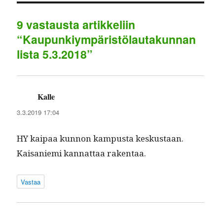
n
p
r
e
9 vastausta artikkeliin
p
a
“Kaupunkiympäristölautakunnan
m
lista 5.3.2018”
Kalle
sanoo:
3.3.2019 17:04
HY kaipaa kun­non kam­pus­ta keskus­taan.
Kaisanie­mi kan­nat­taa rakentaa.
Vastaa