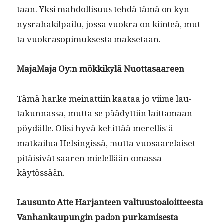
taan. Yksi mah­dol­lisu­us tehdä tämä on kyn­
nys­ra­hak­il­pailu, jos­sa vuokra on kiin­teä, mut­
ta vuokra­sopimuk­ses­ta maksetaan.
Maja­Ma­ja Oy:n mökkikylä Nuottasaareen
Tämä han­ke meinat­ti­in kaataa jo viime lau­
takun­nas­sa, mut­ta se päädyt­ti­in lait­ta­maan
pöy­dälle. Olisi hyvä kehit­tää merel­listä
matkailua Helsingis­sä, mut­ta vuosaare­laiset
pitäi­sivät saaren mielel­lään omas­sa
käytössään.
Lausun­to Atte Har­jan­teen val­tu­us­toaloit­teesta
Van­hankaupun­gin padon purkamisesta