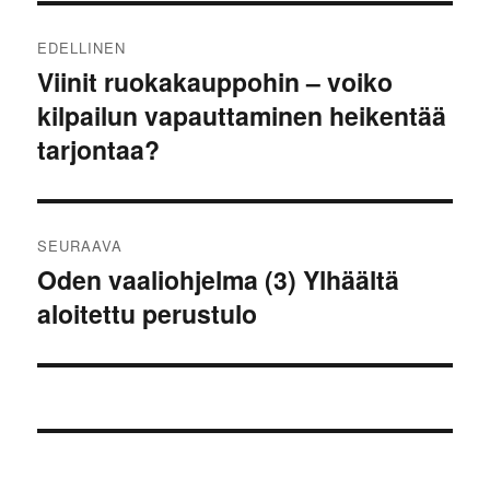
Artikkelien
EDELLINEN
selaus
Viinit ruokakauppohin – voiko
Edellinen
kilpailun vapauttaminen heikentää
artikkeli:
tarjontaa?
SEURAAVA
Oden vaaliohjelma (3) Ylhäältä
Seuraava
aloitettu perustulo
artikkeli: