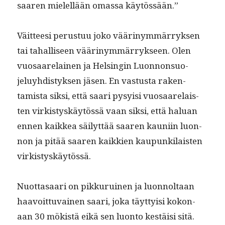
saaren mielel­lään omas­sa käytössään.”
Väit­teesi perus­tuu joko väärinymmär­ryk­sen
tai tahal­liseen väärinymmär­ryk­seen. Olen
vuosaare­lainen ja Helsin­gin Luon­non­suo­
jeluy­hdis­tyk­sen jäsen. En vas­tus­ta rak­en­
tamista sik­si, että saari pysy­isi vuosaare­lais­
ten virk­istyskäytössä vaan sik­si, että halu­an
ennen kaikkea säi­lyt­tää saaren kau­ni­in luon­
non ja pitää saaren kaikkien kaupunki­lais­ten
virkistyskäytössä.
Nuot­tasaari on pikku­ru­inen ja luon­noltaan
haavoit­tuvainen saari, joka täyt­ty­isi kokon­
aan 30 mök­istä eikä sen luon­to kestäisi sitä.