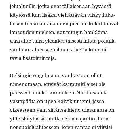
jelu­alueille, jot­ka ovat täl­laise­naan hyvässä
käytössä kun lisäk­si viehät­tävän viiskytluku­
laisen tilakokon­aisu­u­den pien­narkukat tuo­vat
lap­su­u­den mieleen. Kaupun­gin han­kki­ma
uusi alue tulisi yksinker­tais­es­ti liit­tää poluil­la
van­haan alueeseen ilman aluet­ta kuor­mit­
tavia lisätoimintoja.
Helsin­gin ongel­ma on van­has­taan ollut
nimeno­maan, etteivät kaupunki­laiset ole
päässeet omille ran­noilleen. Nuot­tasaar­ta
vastapäätä on upea Kalvikin­nie­mi, jos­sa
oikeas­t­aan vain sinän­sä hieno uimaran­ta on
yhteiskäytössä, mut­ta sekin rajau­tuu luon­
non­suo­jelu­alueeseen, joten rantaa ei viit­sisi