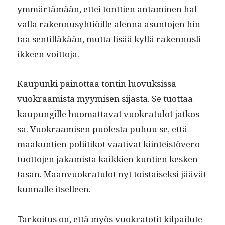
ymmärtämään, ettei tont­tien anta­mi­nen hal­
val­la raken­nusy­htiöille alen­na asun­to­jen hin­
taa sen­til­läkään, mut­ta lisää kyl­lä raken­nus­li­
ik­keen voittoja.
Kaupun­ki pain­ot­taa ton­tin luovuk­sis­sa
vuokraamista myymisen sijas­ta. Se tuot­taa
kaupungille huo­mat­ta­vat vuokrat­u­lot jatkos­
sa. Vuokraamisen puoles­ta puhuu se, että
maakun­tien poli­itikot vaa­ti­vat kiin­teistövero­
tuot­to­jen jakamista kaikkien kun­tien kesken
tasan. Maan­vuokrat­u­lot nyt tois­taisek­si jäävät
kun­nalle itselleen.
Tarkoi­tus on, että myös vuokra­totit kil­pailute­