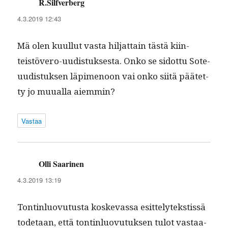
R.Silfverberg
sanoo:
4.3.2019 12:43
Mä olen kuul­lut vas­ta hil­jat­tain tästä kiin­
teistövero-uud­is­tuk­ses­ta. Onko se sidot­tu Sote-
uud­is­tuk­sen läpi­menoon vai onko siitä päätet­
ty jo muual­la aiemmin?
Vastaa
Olli Saarinen
sanoo:
4.3.2019 13:19
Ton­tin­lu­ovu­tus­ta koskevas­sa esit­te­lytek­stis­sä
tode­taan, että ton­tin­lu­ovu­tuk­sen tulot vas­taa­