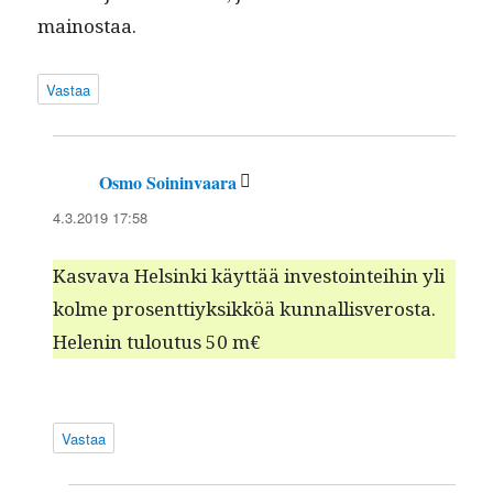
mainostaa.
Vastaa
Osmo Soininvaara
sanoo:
4.3.2019 17:58
Kas­va­va Helsin­ki käyt­tää investoin­tei­hin yli
kolme pros­ent­tiyk­sikköä kun­nal­lisveros­ta.
Helenin tulou­tus 50 m€
Vastaa