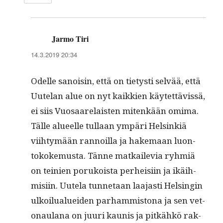
Jarmo Tiri
sanoo:
14.3.2019 20:34
Odelle sanois­in, että on tietysti selvää, että
Uute­lan alue on nyt kaikkien käytet­tävis­sä,
ei siis Vuosaare­lais­ten mitenkään omi­ma.
Tälle alueelle tul­laan ympäri Helsinkiä
viihtymään ran­noil­la ja hake­maan luon­
tokoke­mus­ta. Tänne matkaile­via ryh­miä
on teinien porukoista per­heisi­in ja ikäih­
misi­in. Uutela tun­netaan laa­jasti Helsin­gin
ulkoilu­aluei­den parham­mis­tona ja sen vet­
onaulana on juuri kau­nis ja pitkähkö rak­