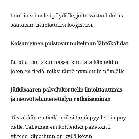
Pan­ti­in viimek­si pöy­dälle, jot­ta vas­tae­hdo­tus
saataisi­in muokatuk­si loogiseksi.
Kaisaniemen puis­to­su­un­nitel­man lähtökohdat
En ollut lau­takun­nas­sa, kun tätä käsitelti­in,
joten en tiedä, mik­si tämä pyy­det­ti­in pöydälle.
Jätkäsaaren palveluko­rt­telin ilmoit­tau­tu­mis-
ja neu­vot­telumenet­te­lyn ratkaiseminen
Tästäkään en tiedä, mik­si tämä pyy­det­ti­in pöy­
dälle. Täl­lainen eri kohtei­den pake­toin­ti
yhteen kil­pailu­un on kyl­lä kovin