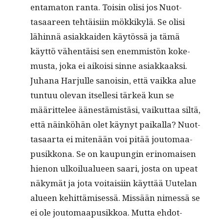
en­tam­a­ton ranta. Toisin olisi jos Nuot­
tasaa­reen tehtäisi­in mökkikylä. Se olisi
lähin­nä asi­akkaiden käytössä ja tämä
käyt­tö vähen­täisi sen enem­mistön koke­
mus­ta, joka ei aikoisi sinne asiakkaaksi.
Juhana Har­julle sanois­in, että vaik­ka alue
tun­tuu ole­van itselle­si tärkeä kun se
määrit­telee äänestämistäsi, vaikut­taa siltä,
että näinköhän olet käynyt paikalla? Nuot­
tasaar­ta ei mitenään voi pitää joutomaa­
pusikkona. Se on kaupun­gin eri­no­maisen
hienon ulkoilu­alueen saari, jos­ta on upeat
näkymät ja jota voitaisi­in käyt­tää Uute­lan
alueen kehit­tämisessä. Mis­sään nimessä se
ei ole joutomaa­pusikkoa. Mut­ta ehdot­