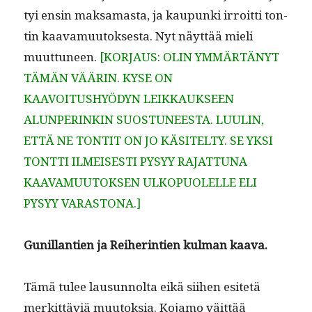
tyi ensin mak­samas­ta, ja kaupun­ki irroit­ti ton­
tin kaava­muu­tok­ses­ta. Nyt näyt­tää mieli
muut­tuneen.
[KORJAUS: OLIN YMMÄRTÄNYT
TÄMÄN VÄÄRIN. KYSE ON
KAAVOITUSHYÖDYN LEIKKAUKSEEN
ALUNPERINKIN SUOSTUNEESTA. LUULIN,
ETTÄ NE TONTIT ON JO KÄSITELTY. SE YKSI
TONTTI ILMEISESTI PYSYY RAJATTUNA
KAAVAMUUTOKSEN ULKOPUOLELLE ELI
PYSYY VARASTONA.]
Gunil­lantien ja Rei­her­in­tien kul­man kaava.
Tämä tulee lausun­nol­ta eikä siihen esitetä
merkit­täviä muu­tok­sia. Kojamo väit­tää