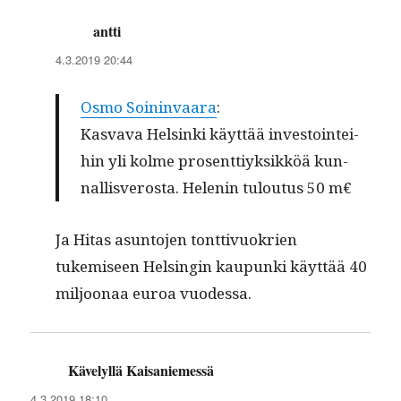
antti
sanoo:
4.3.2019 20:44
Osmo Soin­in­vaara
:
Kas­va­va Helsin­ki käyt­tää investoin­tei­
hin yli kolme pros­ent­tiyk­sikköä kun­
nal­lisveros­ta. Helenin tulou­tus 50 m€
Ja Hitas asun­to­jen tont­tivuokrien
tukemiseen Helsin­gin kaupun­ki käyt­tää 40
miljoon­aa euroa vuodessa.
Kävelyllä Kaisaniemessä
sanoo:
4.3.2019 18:10