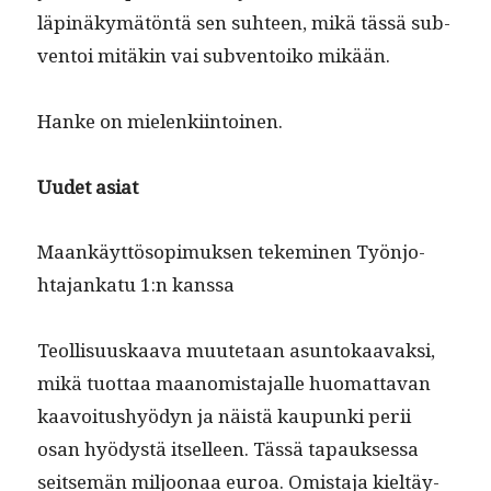
läpinäkymätön­tä sen suh­teen, mikä tässä sub­
ven­toi mitäkin vai sub­ven­toiko mikään.
Han­ke on mielenkiintoinen.
Uudet asi­at
Maankäyt­tö­sopimuk­sen tekem­i­nen Työn­jo­
hta­jankatu 1:n kanssa
Teol­lisu­uskaa­va muute­taan asun­tokaavak­si,
mikä tuot­taa maan­omis­ta­jalle huo­mat­ta­van
kaavoitushyö­dyn ja näistä kaupun­ki perii
osan hyödys­tä itselleen. Tässä tapauk­ses­sa
seit­semän miljoon­aa euroa. Omis­ta­ja kieltäy­