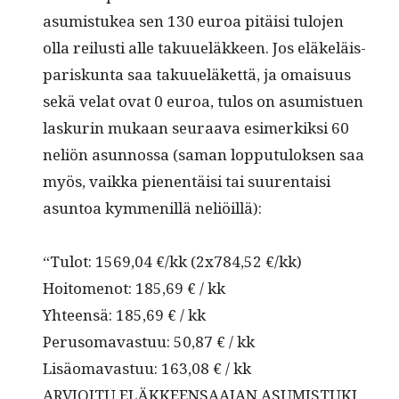
asum­is­tukea sen 130 euroa pitäisi tulo­jen
olla reilusti alle taku­ueläk­keen. Jos eläkeläis­
pariskun­ta saa taku­ueläket­tä, ja omaisu­us
sekä velat ovat 0 euroa, tulos on asum­istuen
laskurin mukaan seu­raa­va esimerkik­si 60
neliön asun­nos­sa (saman lop­putu­lok­sen saa
myös, vaik­ka pienen­täisi tai suurentaisi
asun­toa kym­me­nil­lä neliöillä):
“Tulot: 1569,04 €/kk (2x784,52 €/kk)
Hoit­o­menot: 185,69 € / kk
Yhteen­sä: 185,69 € / kk
Peru­so­mavas­tuu: 50,87 € / kk
Lisäo­mavas­tuu: 163,08 € / kk
ARVIOITU ELÄKKEENSAAJAN ASUMISTUKI