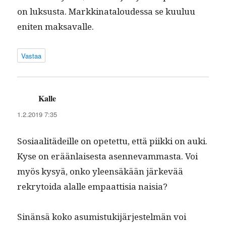
on luk­sus­ta. Markki­na­t­aloudessa se kuu­luu
eniten maksavalle.
Vastaa
Kalle
sanoo:
1.2.2019 7:35
Sosi­aal­itädeille on opetet­tu, että piik­ki on auki.
Kyse on erään­lais­es­ta asen­nevam­mas­ta. Voi
myös kysyä, onko yleen­säkään järkevää
rekry­toi­da alalle empaat­tisia naisia?
Sinän­sä koko asum­is­tuk­i­jär­jestelmän voi