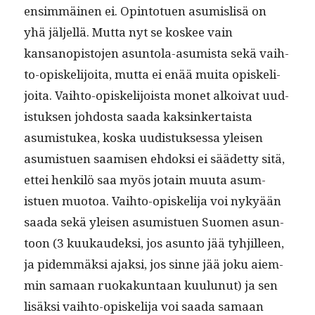
ensim­mäi­nen ei. Opin­totuen asum­is­lisä on
yhä jäl­jel­lä. Mut­ta nyt se kos­kee vain
kansanopis­to­jen asun­to­la-asum­ista sekä vai­h­
to-opiske­li­joi­ta, mut­ta ei enää mui­ta opiske­li­
joi­ta. Vai­h­to-opiske­li­joista mon­et alkoi­vat uud­
is­tuk­sen joh­dos­ta saa­da kaksinker­taista
asum­is­tukea, kos­ka uud­is­tuk­ses­sa yleisen
asum­istuen saamisen ehdok­si ei säädet­ty sitä,
ettei henkilö saa myös jotain muu­ta asum­
istuen muo­toa. Vai­h­to-opiske­li­ja voi nykyään
saa­da sekä yleisen asum­istuen Suomen asun­
toon (3 kuukaudek­si, jos asun­to jää tyhjilleen,
ja pidem­mäk­si ajak­si, jos sinne jää joku aiem­
min samaan ruokakun­taan kuu­lunut) ja sen
lisäk­si vai­h­to-opiske­li­ja voi saa­da samaan