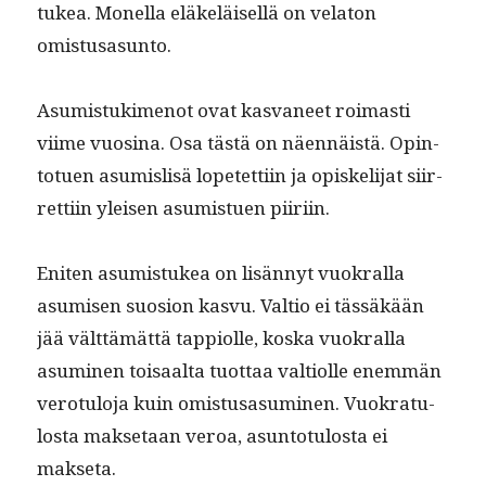
tukea. Monel­la eläkeläisel­lä on vela­ton
omistusasunto.
Asum­is­tuki­menot ovat kas­va­neet roimasti
viime vuosi­na. Osa tästä on näen­näistä. Opin­
totuen asum­is­lisä lopetet­ti­in ja opiske­li­jat siir­
ret­ti­in yleisen asum­istuen piiriin.
Eniten asum­is­tukea on lisän­nyt vuokral­la
asumisen suo­sion kasvu. Val­tio ei tässäkään
jää vält­tämät­tä tap­pi­olle, kos­ka vuokral­la
asum­i­nen toisaal­ta tuot­taa val­ti­olle enem­män
vero­tu­lo­ja kuin omis­tusasum­i­nen. Vuokrat­u­
losta mak­se­taan veroa, asun­to­tu­losta ei
makseta.