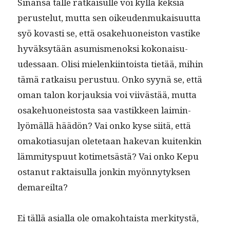
Sinän­sä tälle ratkaisulle voi kyl­lä kek­siä
peruste­lut, mut­ta sen oikeu­den­mukaisu­ut­ta
syö kovasti se, että osake­huoneis­ton vastike
hyväksytään asum­is­menok­si kokon­aisu­
udessaan. Olisi mie­lenki­in­toista tietää, mihin
tämä ratkaisu perus­tuu. Onko syynä se, että
oman talon kor­jauk­sia voi viivästää, mut­ta
osake­huoneis­tos­ta saa vastik­keen laimin­
lyömäl­lä häädön? Vai onko kyse siitä, että
omako­ti­a­su­jan olete­taan hake­van kuitenkin
läm­mi­tyspu­ut kotimet­sästä? Vai onko Kepu
ostanut rak­taisul­la jonkin myön­ny­tyk­sen
demareilta?
Ei täl­lä asial­la ole omako­htaista merk­i­tys­tä,