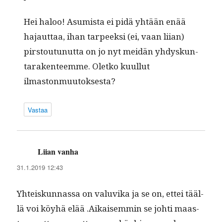
Hei haloo! Asum­ista ei pidä yhtään enää
hajaut­taa, ihan tarpeek­si (ei, vaan liian)
pirstoutunut­ta on jo nyt mei­dän yhdyskun­
tarak­en­teemme. Oletko kuul­lut
ilmastonmuutoksesta?
Vastaa
Liian vanha
sanoo:
31.1.2019 12:43
Yhteiskun­nas­sa on val­u­vi­ka ja se on, ettei tääl­
lä voi köy­hä elää .Aikaisem­min se johti maas­