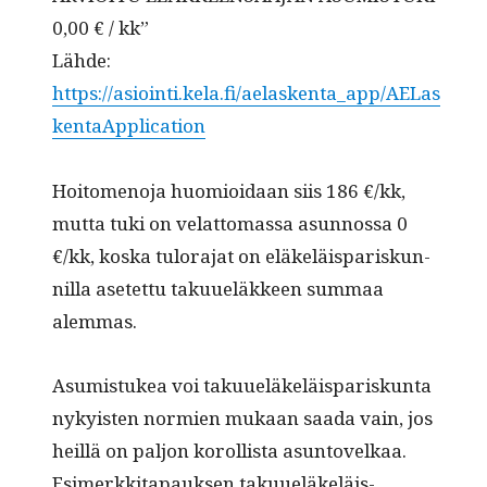
0,00 € / kk”
Lähde:
https://asiointi.kela.fi/aelaskenta_app/AELas
kentaApplication
Hoit­o­meno­ja huomioidaan siis 186 €/kk,
mut­ta tuki on velat­tomas­sa asun­nos­sa 0
€/kk, kos­ka tulo­ra­jat on eläkeläis­pariskun­
nil­la asetet­tu taku­ueläk­keen sum­maa
alemmas.
Asum­is­tukea voi taku­ueläkeläis­pariskun­ta
nyky­is­ten normien mukaan saa­da vain, jos
heil­lä on paljon korol­lista asun­tovelkaa.
Esimerkki­ta­pauk­sen taku­ueläkeläis­