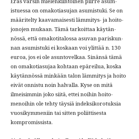
Eräs varsin mie­lenki­in­toinen piirre asum­
istues­sa on omako­ti­a­su­jan asum­is­tu­ki. Se on
määritel­ty kaava­mais­es­ti läm­mi­tys- ja hoito­
jono­jen mukaan. Tämä tarkoit­taa käytän­
nössä, että omakoti­talos­sa asu­van pariskun­
nan asum­is­tu­ki ei koskaan voi ylit­tää n. 130
euroa, jos ei ole asun­tovelkaa. Sinän­sä tämä
on omako­ti­a­su­jaa kohtaan epäreilua, kos­ka
käytän­nössä minkään talon läm­mi­tys ja hoito
eivät onnis­tu noin hal­val­la. Kyse on mitä
ilmeisim­min joko siitä, ettei noi­hin hoit­o­
menoi­hin ole tehty täysiä indek­siko­ro­tuk­sia
vuosikym­meni­in tai sit­ten poli­it­tis­es­ta
kompromissista.