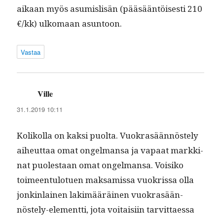
aikaan myös asum­is­lisän (pääsään­töis­es­ti 210
€/kk) ulko­maan asuntoon.
Vastaa
Ville
sanoo:
31.1.2019 10:11
Kolikol­la on kak­si puol­ta. Vuokrasään­nöste­ly
aiheut­taa omat ongel­mansa ja vapaat markki­
nat puolestaan omat ongel­mansa. Voisiko
toimeen­tu­lotuen mak­samis­sa vuokris­sa olla
jonkin­lainen lakimääräi­nen vuokrasään­
nöste­ly-ele­ment­ti, jota voitaisi­in tarvit­taes­sa