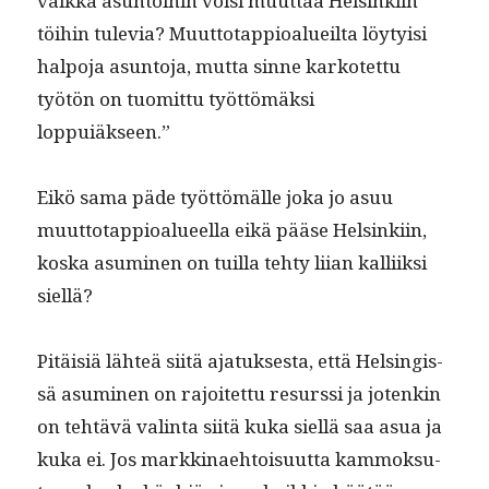
vaik­ka asun­toi­hin voisi muut­taa Helsinki­in
töi­hin tule­via? Muut­to­tap­pioalueil­ta löy­ty­isi
halpo­ja asun­to­ja, mut­ta sinne karkotet­tu
työtön on tuomit­tu työt­tömäk­si
loppuiäkseen.”
Eikö sama päde työt­tömälle joka jo asuu
muut­to­tap­pioalueel­la eikä pääse Helsinki­in,
kos­ka asum­i­nen on tuil­la tehty liian kalli­ik­si
siellä?
Pitäisiä lähteä siitä ajatuk­ses­ta, että Helsingis­
sä asum­i­nen on rajoitet­tu resurssi ja jotenkin
on tehtävä val­in­ta siitä kuka siel­lä saa asua ja
kuka ei. Jos markki­nae­htoisu­ut­ta kammok­su­