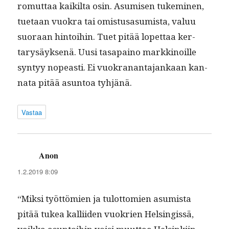
romut­taa kaik­il­ta osin. Asumisen tukem­i­nen,
tue­taan vuokra tai omis­tusasum­ista, val­uu
suo­raan hin­toi­hin. Tuet pitää lopet­taa ker­
tarysäyk­senä. Uusi tas­apaino markki­noille
syn­tyy nopeasti. Ei vuokranan­ta­jankaan kan­
na­ta pitää asun­toa tyhjänä.
Vastaa
Anon
sanoo:
1.2.2019 8:09
“Mik­si työt­tömien ja tulot­tomien asum­ista
pitää tukea kalli­iden vuokrien Helsingis­sä,