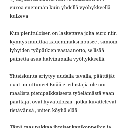
euroa enem­män kuin yhdel­lä vyöhyk­keel­lä
kulkeva
Kun pien­i­t­u­loisen on las­ket­ta­va joka euro niin
kyn­nys muut­taa kauem­mak­si nousee , samoin
lyhyi­den työpätkien vas­taan­ot­to, se lisää
painet­ta asua halvim­mal­la vyöhykkeellä.
Yhteiskun­ta eriy­tyy uudel­la taval­la, päät­täjät
ovat muuttuneet.Enää ei edus­ta­jia ole nor­
maal­ista pieni­palkkaises­ta työelämästä vaan
päät­täjät ovat hyvä­tu­loisia , jot­ka kuvit­tel­e­vat
tietävän­sä , miten köy­hä elää.
Tämä taas pakkaa ihmiset kanikoppei­hin ja