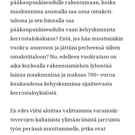
pääkaupunkiseudulle rak­en­ta­maan, kos­ka
maakun­nis­sa asumal­la saa asua omakoti­
talos­sa ja sen hin­nal­la saa
pääkaupunkiseudul­ta vaan kehyskun­nista
ker­rostalokak­sion? Entä, jos hän muut­taisikin
vuokra-asun­toon ja jät­täisi per­heen­sä siihen
omakoti­taloon? No, edelleen vuokrata­so on
aika korkeal­la raken­nus­miehen lyhen­tää
lainaa maakun­nis­sa ja mak­saa 700+ euroa
kuukaudessa kehyskun­nis­sa sijait­sev­as­ta
kerrostaloyksiöstä.
En edes viit­si aloit­taa valit­tamista varain­si­ir­
tovero­jen kaltai­sista ylimääräi­sistä jar­ruista
työn perässä muut­tamiselle, jot­ka ovat