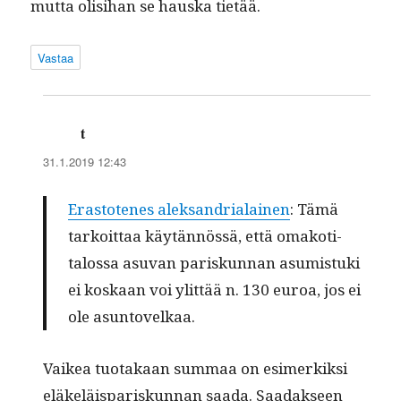
mut­ta olisi­han se haus­ka tietää.
Vastaa
t
sanoo:
31.1.2019 12:43
Eras­totenes alek­san­dri­alainen
: Tämä
tarkoit­taa käytän­nössä, että omakoti­
talos­sa asu­van pariskun­nan asum­is­tu­ki
ei koskaan voi ylit­tää n. 130 euroa, jos ei
ole asuntovelkaa.
Vaikea tuo­takaan sum­maa on esimerkik­si
eläkeläis­pariskun­nan saa­da. Saadak­seen