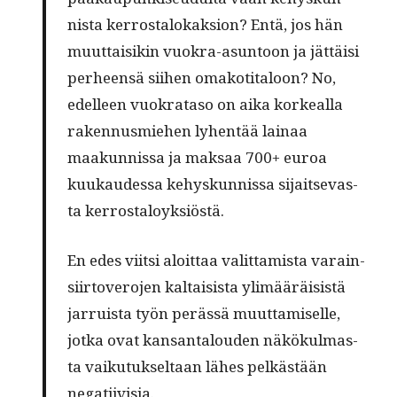
nista ker­rostalokak­sion? Entä, jos hän
muut­taisikin vuokra-asun­toon ja jät­täisi
per­heen­sä siihen omakoti­taloon? No,
edelleen vuokrata­so on aika korkeal­la
raken­nus­miehen lyhen­tää lainaa
maakun­nis­sa ja mak­saa 700+ euroa
kuukaudessa kehyskun­nis­sa sijait­sev­as­
ta kerrostaloyksiöstä.
En edes viit­si aloit­taa valit­tamista varain­
si­ir­tovero­jen kaltai­sista ylimääräi­sistä
jar­ruista työn perässä muut­tamiselle,
jot­ka ovat kansan­talouden näkökul­mas­
ta vaiku­tuk­seltaan läh­es pelkästään
negatiivisia.