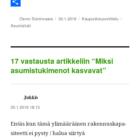
o
t
i
n
h
T
o
e
l
k
a
e
S
Kirjoittaja
Julkaistu
Kategoriat
Avainsa
Osmo Soininvaara
30.1.2019
Kaupunkisuunnittelu
k
r
e
t
l
h
Asumistuki
d
s
e
a
I
A
g
r
n
p
r
e
17 vastausta artikkeliin “Miksi
p
a
asumistukimenot kasvavat”
m
Jukkis
sanoo:
30.1.2019 18:13
Entäs kun tämä ylimääräi­nen raken­nuska­p­a­
siteet­ti ei pysty / halua siir­tyä