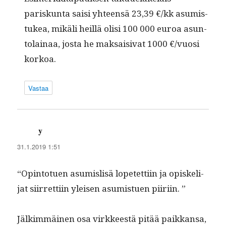
pariskun­ta saisi yhteen­sä 23,39 €/kk asum­is­
tukea, mikäli heil­lä olisi 100 000 euroa asun­
to­lainaa, jos­ta he mak­saisi­vat 1000 €/vuosi
korkoa.
Vastaa
y
sanoo:
31.1.2019 1:51
“Opin­totuen asum­is­lisä lopetet­ti­in ja opiske­li­
jat siir­ret­ti­in yleisen asum­istuen piiriin. ”
Jälkim­mäi­nen osa virk­keestä pitää paikkansa,