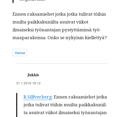
Ennen rak­samiehet jot­ka jot­ka tuli­vat töi­hin
muil­ta paikkaku­ni­il­ta asui­v­at viikot
ilmaisek­si työ­nan­ta­jan pystyt­tämis­sä työ­
maa­parakeis­sa. Onko se nyky­isin kiellettyä?
Vastaa
Jukkis
sanoo:
31.1.2019 18:12
R.Silfverberg
: Ennen rak­samiehet jot­ka
jot­ka tuli­vat töi­hin muil­ta paikkaku­ni­il­
ta asui­v­at viikot ilmaisek­si työ­nan­ta­jan