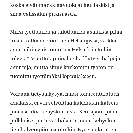
kos­ka eivät markki­navuokrat heti lask­isi ja
siinä välis­säkin pitäisi asua.
Mik­si työt­tömien ja tulot­tomien asum­ista pitää
tukea kalli­iden vuokrien Helsingis­sä, vaik­ka
asun­toi­hin voisi muut­taa Helsinki­in töi­hin
tule­via? Muut­to­tap­pioalueil­ta löy­ty­isi halpo­ja
asun­to­ja, mut­ta sinne karkotet­tu työtön on
tuomit­tu työt­tömäk­si loppuiäkseen.
Voidaan tietysti kysyä, mik­si toimeen­tu­lotuen
asi­akas­ta ei voi velvoit­taa hake­maan halvem­
paa asun­toa kehyskun­nista. Sen sijaan pieni­
palkkaiset joutu­vat hakeu­tu­maan kehyskun­
tien halvem­pi­in asun­toi­hin. Kyse on kun­tien