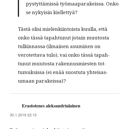
pystyt­tämis­sä työ­maa­parakeis­sa. Onko
se nyky­isin kiellettyä?
Tästä olisi mie­lenki­in­toista kuul­la, että
onko tässä tapah­tunut jotain muu­tos­ta
tulkin­nas­sa (ilmainen asum­i­nen on
verotet­ta­va tulo), vai onko tässä tapah­
tunut muu­tos­ta raken­nus­mi­esten tot­
tumuk­sis­sa (ei enää suos­tu­ta yhteisas­
umaan parakeissa)?
Erastotenes aleksandrialainen
sanoo:
30.1.2019 22:15