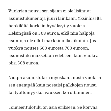
Vuokrien nousu sen sijaan ei ole lisän­nyt
asum­is­tuki­meno­ja juuri lainkaan. Yksinäiseltä
henkilöltä korkein hyväksyt­ty vuokra
Helsingis­sä on 508 euroa, eikä niin halpo­ja
asun­to­ja ole ollut markki­noil­la aikoi­hin. Jos
vuokra nousee 600 eurosta 700 euroon,
asum­is­tu­ki mak­se­taan edelleen, kuin vuokra
olisi 508 euroa.
Niin­pä asum­is­tu­ki ei myöskään nos­ta vuokria
sen enem­pää kuin nos­taisi palkko­jen nousu
tai työt­tömyysko­r­vauk­sen korottaminen.
Toimeen­tu­lo­tu­ki on asia erik­seen. Se kor­vaa