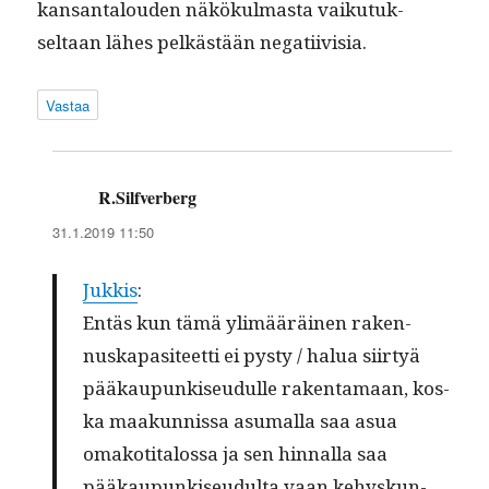
kansan­talouden näkökul­mas­ta vaiku­tuk­
seltaan läh­es pelkästään negatiivisia.
Vastaa
R.Silfverberg
sanoo:
31.1.2019 11:50
Jukkis
:
Entäs kun tämä ylimääräi­nen raken­
nuska­p­a­siteet­ti ei pysty / halua siir­tyä
pääkaupunkiseudulle rak­en­ta­maan, kos­
ka maakun­nis­sa asumal­la saa asua
omakoti­talos­sa ja sen hin­nal­la saa
pääkaupunkiseudul­ta vaan kehyskun­