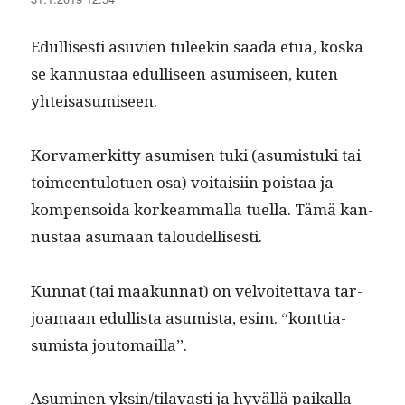
Edullis­es­ti asu­vien tuleekin saa­da etua, kos­ka
se kan­nus­taa edulliseen asumiseen, kuten
yhteisasumiseen.
Kor­vamerkit­ty asumisen tuki (asum­is­tu­ki tai
toimeen­tu­lotuen osa) voitaisi­in pois­taa ja
kom­pen­soi­da korkeam­mal­la tuel­la. Tämä kan­
nus­taa asumaan taloudellisesti.
Kun­nat (tai maakun­nat) on velvoitet­ta­va tar­
joa­maan edullista asum­ista, esim. “kont­ti­a­
sum­ista joutomailla”.
Asum­i­nen yksin/tilavasti ja hyväl­lä paikalla