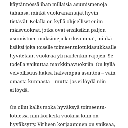
käytän­nössä ihan mil­laisia asum­is­meno­ja
tahansa, minkä vuokranan­ta­jat hyvin
tietävät. Kelal­la on kyl­lä ohjeel­liset enim­
mäisvuokrat, jot­ka ovat ensik­sikin paljon
asum­istuen mak­sime­ja korkeam­mat, minkä
lisäk­si joka toiselle toimeen­tu­lo­tuki­a­sukkaalle
hyvitetään vuokraa yli näi­denkin rajo­jen. Se
todel­la vaikut­taa markki­navuokri­in. On kyl­lä
velvol­lisu­us hakea halvem­paa asun­toa – vain
omas­ta kun­nas­ta – mut­ta jos ei löy­dä niin
ei löydä.
On ollut kallis moka hyväksyä toimeen­tu­
lotues­sa niin korkei­ta vuokria kuin on
hyväksyt­ty. Virheen kor­jaami­nen on vaikeaa,