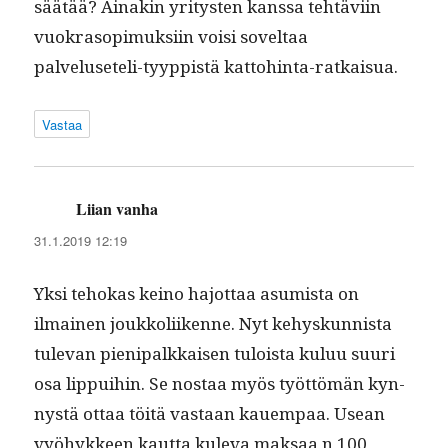
säätää? Ainakin yri­tys­ten kanssa tehtävi­in
vuokra­sopimuk­si­in voisi soveltaa
palveluseteli-tyyp­pistä kattohinta-ratkaisua.
Vastaa
Liian vanha
sanoo:
31.1.2019 12:19
Yksi tehokas keino hajot­taa asum­ista on
ilmainen joukkoli­ikenne. Nyt kehyskun­nista
tule­van pieni­palkkaisen tuloista kuluu suuri
osa lip­pui­hin. Se nos­taa myös työt­tömän kyn­
nys­tä ottaa töitä vas­taan kauem­paa. Use­an
vyöhyk­keen kaut­ta kule­va mak­saa n 100