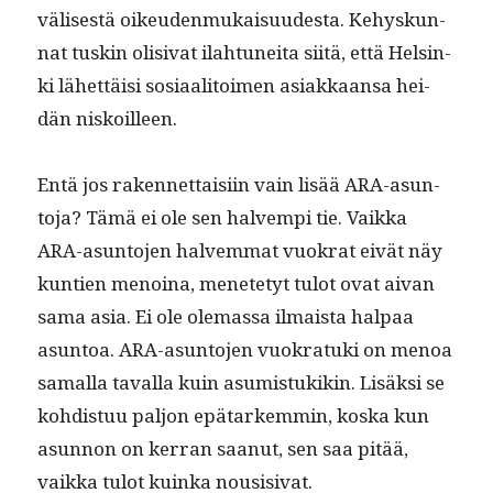
välis­es­tä oikeu­den­mukaisu­ud­es­ta. Kehyskun­
nat tuskin oli­si­vat ilah­tunei­ta siitä, että Helsin­
ki lähet­täisi sosi­aal­i­toimen asi­akkaansa hei­
dän niskoilleen.
Entä jos raken­net­taisi­in vain lisää ARA-asun­
to­ja? Tämä ei ole sen halvem­pi tie. Vaik­ka
ARA-asun­to­jen halvem­mat vuokrat eivät näy
kun­tien menoina, menete­tyt tulot ovat aivan
sama asia. Ei ole ole­mas­sa ilmaista hal­paa
asun­toa. ARA-asun­to­jen vuokratu­ki on menoa
samal­la taval­la kuin asum­is­tukikin. Lisäk­si se
kohdis­tuu paljon epä­tarkem­min, kos­ka kun
asun­non on ker­ran saanut, sen saa pitää,
vaik­ka tulot kuin­ka nousisivat.