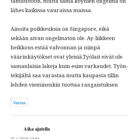
ta­muut­toon, mut­ta sama köy­hien ongel­ma on
läh­es kaikissa vau­rais­sa maissa.
Ain­oi­ta poikkeuk­sia on Sin­ga­pore, eikä
sekään aivan ongel­ma­ton ole. Ay-liik­keen
heikkous estää valvon­nan ja niin­pä
väärinkäytök­set ovat yleisiä.Työlait eivät ole
saman­laisia lake­ja kuin esim varkaudet. Työn­
tek­i­jältä saa varas­taa mut­ta kau­pas­ta till­in
lehden viem­i­nenkin tuot­taa rangaistuksen
Vastaa
Aika ajatella
sanoo:
31.1.2019 12:54