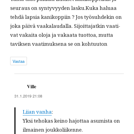
seu­raus on syn­tyvyy­den lasku.Kuka halu­aa
tehdä lap­sia kanikop­pi­in ? Jos työ­suhdekin on
joka päivä vaakalau­dal­la. Sijoit­ta­jatkin vaa­ti­
vat vakai­ta olo­ja ja vakaa­ta tuot­toa, mut­ta
taviksen vaa­timuk­se­na se on kohtuuton
Vastaa
Ville
sanoo:
31.1.2019 21:08
Liian van­ha
:
Yksi tehokas keino hajot­taa asum­ista on
ilmainen joukkoliikenne.