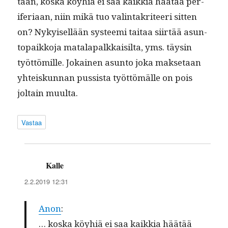
taan, kos­ka köy­hiä ei saa kaikkia häätää per­
ife­ri­aan, niin mikä tuo val­in­takri­teeri sit­ten
on? Nykyisel­lään sys­tee­mi taitaa siirtää asun­
topaikko­ja mata­la­palkkaisil­ta, yms. täysin
työt­tömille. Jokainen asun­to joka mak­se­taan
yhteiskun­nan pus­sista työt­tömälle on pois
joltain muulta.
Vastaa
Kalle
sanoo:
2.2.2019 12:31
Anon
:
… kos­ka köy­hiä ei saa kaikkia häätää