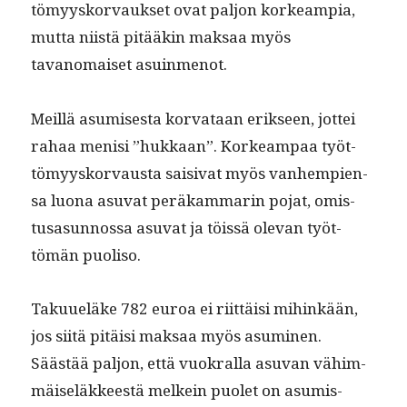
tömyysko­r­vauk­set ovat paljon korkeampia,
mut­ta niistä pitääkin mak­saa myös
tavanomaiset asuinmenot.
Meil­lä asumis­es­ta kor­vataan erik­seen, jot­tei
rahaa menisi ”hukkaan”. Korkeam­paa työt­
tömyysko­r­vaus­ta saisi­vat myös van­hempi­en­
sa luona asu­vat peräkam­marin pojat, omis­
tusasun­nos­sa asu­vat ja töis­sä ole­van työt­
tömän puoliso.
Taku­ueläke 782 euroa ei riit­täisi mihinkään,
jos siitä pitäisi mak­saa myös asum­i­nen.
Säästää paljon, että vuokral­la asu­van vähim­
mäiseläk­keestä melkein puo­let on asum­is­