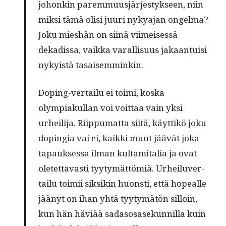
johonkin parem­muusjärjestyk­seen, niin
mik­si tämä olisi juuri nykya­jan ongel­ma?
Joku mieshän on siinä viimeisessä
dekadis­sa, vaik­ka var­al­lisu­us jakaan­tu­isi
nyky­istä tasaisemminkin.
Dop­ing-ver­tailu ei toi­mi, kos­ka
olympiakul­lan voi voit­taa vain yksi
urheil­i­ja. Riip­pumat­ta siitä, käyt­tikö joku
dopin­gia vai ei, kaik­ki muut jäävät joka
tapauk­ses­sa ilman kul­tami­talia ja ovat
oletet­tavasti tyy­tymät­tömiä. Urheilu­ver­
tailu toimii sik­sikin huon­sti, että hopealle
jäänyt on ihan yhtä tyy­tymätön sil­loin,
kun hän häviää sada­sosasekun­nil­la kuin