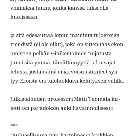
voimak­sa tunne, jon­ka kanssa tulisi olla
huolissaan.
ja sitä edesaut­taa lop­un main­in­ta tulo­ero­jen
trendis­tä (ei ole ollut), joka on sit­ten taas ekon­
o­mistien pelkän Giniker­toimen tui­jo­tus­ta…
Juuri sitä ymmärtämät­tömyyt­tä talousa­jat­
telus­ta, jos­ta nämä eri­ar­voisu­us­tun­teet syn­
tyy. Eroista eri tulolu­okkien kehi­tyk­sen välillä.
Julk­istalouden pro­fes­sori Mat­ti Tuo­ma­la kir­
jot­ti tän paradoksin auki havainnollisesti:
***
“Suh­teel­lises­sa Gini-ker­toimes­sa kaikkien