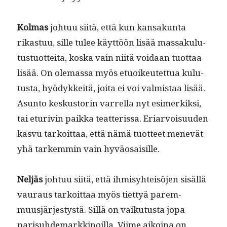
Kol­mas
johtuu siitä, että kun kansakun­ta
rikas­tuu, sille tulee käyt­töön lisää mas­saku­lu­
tus­tuot­tei­ta, kos­ka vain niitä voidaan tuot­taa
lisää. On ole­mas­sa myös etuoikeutet­tua kulu­
tus­ta, hyödykkeitä, joi­ta ei voi valmis­taa lisää.
Asun­to keskus­torin var­rel­la nyt esimerkik­si,
tai eturiv­in paik­ka teat­teris­sa. Eri­ar­voisu­u­den
kasvu tarkoit­taa, että nämä tuot­teet menevät
yhä tarkem­min vain hyväosaisille.
Neljäs
johtuu siitä, että ihmisy­hteisö­jen sisäl­lä
vau­raus tarkoit­taa myös tiet­tyä parem­
muusjärjestys­tä. Sil­lä on vaiku­tus­ta jopa
parisuhde­markki­noil­la. Viime aikoina on