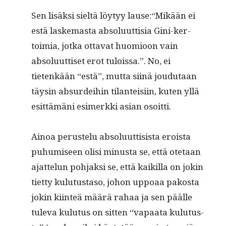
Sen lisäk­si sieltä löy­tyy lause:“Mikään ei
estä laske­mas­ta absolu­ut­tisia Gini-ker­
toimia, jot­ka otta­vat huomioon vain
absolu­ut­tiset erot tulois­sa.”. No, ei
tietenkään “estä”, mut­ta siinä joudu­taan
täysin absur­dei­hin tilanteisi­in, kuten yllä
esit­tämäni esimerk­ki asian osoitti.
Ain­oa perustelu absolu­ut­ti­sista eroista
puhu­miseen olisi minus­ta se, että ote­taan
ajat­telun poh­jak­si se, että kaikil­la on jokin
tiet­ty kulu­tus­ta­so, johon uppoaa pakos­ta
jokin kiin­teä määrä rahaa ja sen päälle
tule­va kulu­tus on sit­ten “vapaa­ta kulu­tus­