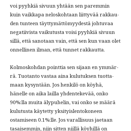
voi pyyhk­iä sivu­un yhtään sen parem­min
kuin vaikka­pa nelosko­htaan liit­tyvää rakkau­
den tun­teen täyt­tymät­tömyy­destä johtu­vaa
negati­ivista vaiku­tus­ta voisi pyyhk­iä sivu­un
sil­lä, että san­o­taan vain, että sen kun vaan olet
onnelli­nen ilman, että tun­net rakkautta.
Kol­mosko­hdan point­tia sen sijaan en ymmär­
rä. Tuotan­to vas­taa aina kulu­tuk­sen tuot­ta­
maan kysyn­tään. Jos henkilö on köy­hä,
hänelle on aika lail­la yhden­tekevää, onko
90%:lla mui­ta äly­puhe­lin, vai onko se määrä
kulu­tus­ta käytet­ty yksi­ty­islen­tokoneen
ostamiseen 0.1%:lle. Jos var­al­lisu­us jae­taan
tasaisem­min, niin sit­ten niil­lä köy­hillä on