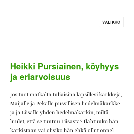
VALIKKO
Heikki Pursiainen, köyhyys
ja eriarvoisuus
Jos tuot matkalta tuli­aisi­na lap­sille­si karkke­ja,
Mai­jalle ja Pekalle pus­sil­lisen hedelmäkarkke­
ja ja Liisalle yhden hedelmäkarkin, miltä
luulet, että se tun­tuu Liisas­ta? Ilah­tuuko hän
kark­istaan vai olisiko hän ehkä ollut onnel­