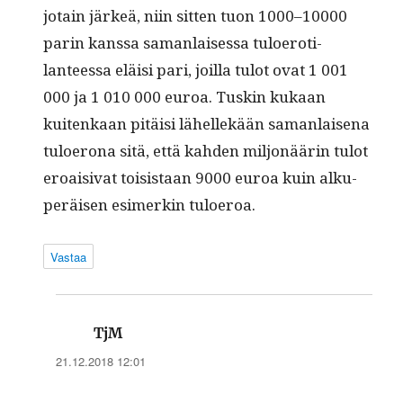
jotain järkeä, niin sit­ten tuon 1000–10000
parin kanssa saman­laises­sa tulo­eroti­
lanteessa eläisi pari, joil­la tulot ovat 1 001
000 ja 1 010 000 euroa. Tuskin kukaan
kuitenkaan pitäisi lähellekään saman­laise­na
tulo­erona sitä, että kah­den miljonäärin tulot
eroaisi­vat toi­sis­taan 9000 euroa kuin alku­
peräisen esimerkin tuloeroa.
Vastaa
sanoo:
TjM
21.12.2018 12:01