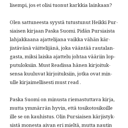
lisem­pi, jos et olisi tuonut karkkia lainkaan?
Olen sat­tuneesta syys­tä tutus­tunut Heik­ki Pur­
si­aisen kir­jaan Pas­ka Suo­mi. Pidän Pur­si­aista
lah­jakkaana ajat­teli­jana vaik­ka vähän kär­
jistävänä väit­telijänä, joka vään­tää rauta­lan­
gas­ta, mik­si laiska ajat­telu johtaa vääri­in lop­
putu­lok­si­in. Must Readis­sa hänen kir­joituk­
sen­sa kuu­lu­vat kir­joituk­si­in, jot­ka ovat min­
ulle kir­jaimel­lis­es­ti must read .
Pas­ka Suo­mi on minus­ta riemas­tut­ta­va kir­ja,
mut­ta ymmär­rän hyvin, että tosiko­to­sikoille
ille se on kauhis­tus. Olin Pur­si­aisen kär­jistyk­
sistä mon­es­ta aivan eri mieltä, mut­ta nautin