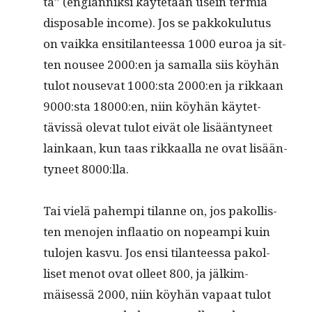
ta” (englan­niksi käytetään usein ter­miä
dis­pos­able income). Jos se pakkoku­lu­tus
on vaik­ka ensi­ti­lanteessa 1000 euroa ja sit­
ten nousee 2000:en ja samal­la siis köy­hän
tulot nou­se­vat 1000:sta 2000:en ja rikkaan
9000:sta 18000:en, niin köy­hän käytet­
tävis­sä ole­vat tulot eivät ole lisään­tyneet
lainkaan, kun taas rikkaal­la ne ovat lisään­
tyneet 8000:lla.
Tai vielä pahempi tilanne on, jos pakol­lis­
ten meno­jen inflaa­tio on nopeampi kuin
tulo­jen kasvu. Jos ensi tilanteessa pakol­
liset menot ovat olleet 800, ja jälkim­
mäisessä 2000, niin köy­hän vapaat tulot