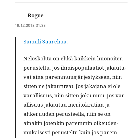
sanoo:
Rogue
19.12.2018 21:33
Samuli Saarel­ma
:
Nelosko­h­ta on ehkä kaikkein huonoiten
perustel­tu. Jos ihmis­pop­u­laa­tiot jakau­tu­
vat aina parem­muusjärjestyk­seen, niin
sit­ten ne jakau­tu­vat. Jos jaka­jana ei ole
var­al­lisu­us, niin sit­ten joku muu. Jos var­
al­lisu­us jakau­tuu mer­i­tokra­t­ian ja
ahkeru­u­den perus­teel­la, niin se on
ainakin jotenkin parem­min oikeu­den­
mukaises­ti perustel­tu kuin jos parem­