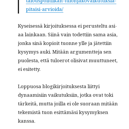
talouspolitiikan-tulonjakovaikutuksia-
pitaisi-arvioida/
Kyseisessä kir­joituk­ses­sa ei perustel­tu asi­
aa lainkaan. Siinä vain todet­ti­in sama asia,
jon­ka sinä kopi­oit tuonne ylle ja jätet­ti­in
kysymys auki. Mitään argu­ment­te­ja sen
puoles­ta, että tulo­erot oli­si­vat muut­tuneet,
ei esitetty.
Lop­pu­osa blogikir­joituk­ses­ta liit­tyi
dynaamisi­in vaiku­tuk­si­in, jot­ka ovat toki
tärkeitä, mut­ta joil­la ei ole suo­raan mitään
tekemistä tuon esit­tämäsi kysymyk­sen
kanssa.