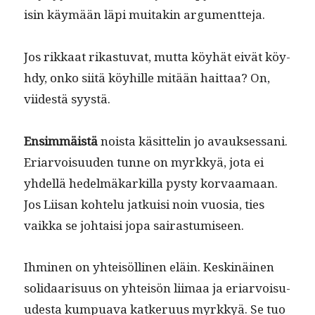
isin käymään läpi muitakin argumentteja.
Jos rikkaat rikas­tu­vat, mut­ta köy­hät eivät köy­
hdy, onko siitä köy­hille mitään hait­taa? On,
viidestä syystä.
Ensim­mäistä
noista käsit­telin jo avauk­ses­sani.
Eri­ar­voisu­u­den tunne on myrkkyä, jota ei
yhdel­lä hedelmäkarkil­la pysty kor­vaa­maan.
Jos Liisan kohtelu jatkuisi noin vuosia, ties
vaik­ka se johtaisi jopa sairastumiseen.
Ihmi­nen on yhteisölli­nen eläin. Keskinäi­nen
sol­i­daarisu­us on yhteisön liimaa ja eri­ar­voisu­
ud­es­ta kumpua­va katkeru­us myrkkyä. Se tuo