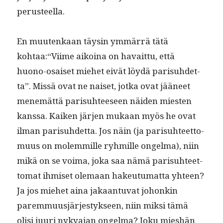
perusteella.
En muutenkaan täysin ymmär­rä tätä
kohtaa:“Viime aikoina on havait­tu, että
huono-osaiset miehet eivät löy­dä parisuhdet­
ta”. Mis­sä ovat ne naiset, jot­ka ovat jääneet
men­emät­tä parisuh­teeseen näi­den miesten
kanssa. Kaiken jär­jen mukaan myös he ovat
ilman parisuhdet­ta. Jos näin (ja parisuh­teet­to­
muus on molem­mille ryh­mille ongel­ma), niin
mikä on se voima, joka saa nämä parisuh­teet­
tomat ihmiset ole­maan hakeu­tu­mat­ta yhteen?
Ja jos miehet aina jakaan­tu­vat johonkin
parem­muusjärjestyk­seen, niin mik­si tämä
olisi juuri nykya­jan ongel­ma? Joku mieshän