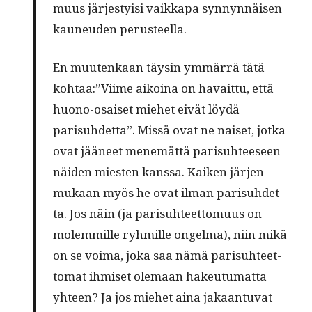
muus järjesty­isi vaikka­pa syn­nyn­näisen
kauneu­den perusteella.
En muutenkaan täysin ymmär­rä tätä
kohtaa:”Viime aikoina on havait­tu, että
huono-osaiset miehet eivät löy­dä
parisuhdet­ta”. Mis­sä ovat ne naiset, jot­ka
ovat jääneet men­emät­tä parisuh­teeseen
näi­den miesten kanssa. Kaiken jär­jen
mukaan myös he ovat ilman parisuhdet­
ta. Jos näin (ja parisuh­teet­to­muus on
molem­mille ryh­mille ongel­ma), niin mikä
on se voima, joka saa nämä parisuh­teet­
tomat ihmiset ole­maan hakeu­tu­mat­ta
yhteen? Ja jos miehet aina jakaan­tu­vat