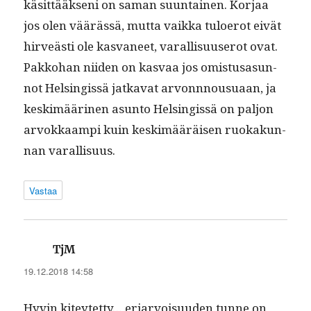
käsit­tääk­seni on saman suun­tainen. Kor­jaa
jos olen väärässä, mut­ta vaik­ka tulo­erot eivät
hirveästi ole kas­va­neet, var­al­lisu­userot ovat.
Pakko­han niiden on kas­vaa jos omis­tusasun­
not Helsingis­sä jatka­vat arvonnnousuaan, ja
keskimääri­nen asun­to Helsingis­sä on paljon
arvokkaampi kuin keskimääräisen ruokakun­
nan varallisuus.
Vastaa
sanoo:
TjM
19.12.2018 14:58
Hyvin kiteytet­ty… eri­ar­voisu­u­den tunne on