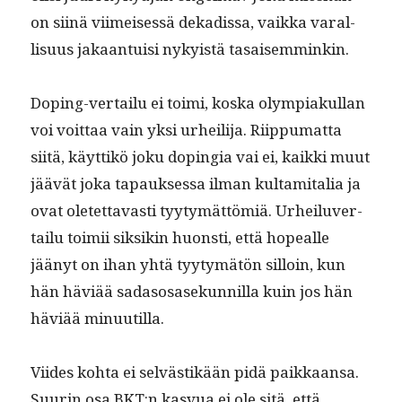
on siinä viimeisessä dekadis­sa, vaik­ka var­al­
lisu­us jakaan­tu­isi nyky­istä tasaisemminkin.
Dop­ing-ver­tailu ei toi­mi, kos­ka olympiakul­lan
voi voit­taa vain yksi urheil­i­ja. Riip­pumat­ta
siitä, käyt­tikö joku dopin­gia vai ei, kaik­ki muut
jäävät joka tapauk­ses­sa ilman kul­tami­talia ja
ovat oletet­tavasti tyy­tymät­tömiä. Urheilu­ver­
tailu toimii sik­sikin huon­sti, että hopealle
jäänyt on ihan yhtä tyy­tymätön sil­loin, kun
hän häviää sada­sosasekun­nil­la kuin jos hän
häviää minuutilla.
Viides koh­ta ei selvästikään pidä paikkaansa.
Suurin osa BKT:n kasvua ei ole sitä, että