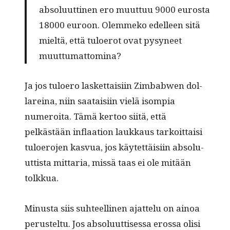
absolu­ut­ti­nen ero muut­tuu 9000 eurosta
18000 euroon. Olem­meko edelleen sitä
mieltä, että tulo­erot ovat pysyneet
muuttumattomina?
Ja jos tulo­ero las­ket­taisi­in Zim­bab­wen dol­
lareina, niin saataisi­in vielä isom­pia
numeroi­ta. Tämä ker­too siitä, että
pelkästään inflaa­tion laukkaus tarkoit­taisi
tulo­ero­jen kasvua, jos käytet­täisi­in absolu­
ut­tista mit­taria, mis­sä taas ei ole mitään
tolkkua.
Minus­ta siis suh­teelli­nen ajat­telu on ain­oa
perustel­tu. Jos absolu­ut­tises­sa erossa olisi