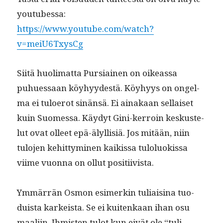
youtubessa:
https://www.youtube.com/watch?
v=meiU6TxysCg
Siitä huoli­mat­ta Pur­si­ainen on oike­as­sa
puhues­saan köy­hyy­destä. Köy­hyys on ongel­
ma ei tulo­erot sinän­sä. Ei ainakaan sel­l­aiset
kuin Suomes­sa. Käy­dyt Gini-ker­roin keskuste­
lut ovat olleet epä-älyl­lisiä. Jos mitään, niin
tulo­jen kehit­tymi­nen kaikissa tulolu­okissa
viime vuon­na on ollut positiivista.
Ymmär­rän Osmon esimerkin tuli­aisi­na tuo­
duista karkeista. Se ei kuitenkaan ihan osu
maali­in. Ihmis­ten tulot kun eivät ole “tuli­