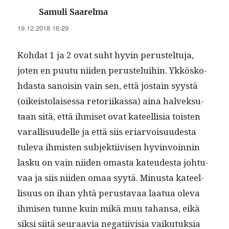
sanoo:
Samuli Saarelma
19.12.2018 16:29
Koh­dat 1 ja 2 ovat suht hyvin perustel­tu­ja,
joten en puu­tu niiden perustelui­hin. Ykkösko­
hdas­ta sanois­in vain sen, että jostain syys­tä
(oikeis­to­laises­sa retori­ikas­sa) aina halvek­su­
taan sitä, että ihmiset ovat kateel­lisia tois­t­en
var­al­lisu­udelle ja että siis eri­ar­voisu­ud­es­ta
tule­va ihmis­ten sub­jek­ti­ivisen hyv­in­voin­nin
lasku on vain niiden omas­ta kateud­es­ta johtu­
vaa ja siis niiden omaa syytä. Minus­ta kateel­
lisu­us on ihan yhtä perus­tavaa laat­ua ole­va
ihmisen tunne kuin mikä muu tahansa, eikä
sik­si siitä seu­raavia negati­ivisia vaiku­tuk­sia