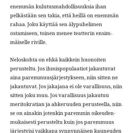
enem­män kulu­tus­mah­dol­lisuuk­sia ihan
pelkästään sen takia, että heil­lä on enem­män
rahaa. Joku käyt­tää sen äly­puhe­li­men
ostamiseen, toinen menee teat­terin ensim­
mäiselle riville.
Nelosko­h­ta on ehkä kaikkein huonoiten
perustel­tu. Jos ihmis­pop­u­laa­tiot jakau­tu­vat
aina parem­muusjärjestyk­seen, niin sit­ten ne
jakau­tu­vat. Jos jaka­jana ei ole var­al­lisu­us, niin
sit­ten joku muu. Jos var­al­lisu­us jakau­tuu
mer­i­tokra­t­ian ja ahkeru­u­den perus­teel­la, niin
se on ainakin jotenkin parem­min oikeu­den­
mukaises­ti perustel­tu kuin jos parem­muus
järjesty­isi vaikka­pa syn­nyn­näisen kauneu­den