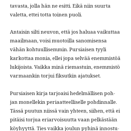
tavas­ta, jol­la hän ne esit­ti. Eikä niin suur­ta
valet­ta, ettei tot­ta toinen puoli.
Antaisin silti neu­von, että jos halu­aa vaikut­taa
maail­maan, voisi muo­toil­la sanomisen­sa
vähän kohtu­ullisem­min. Pur­si­aisen tyyli
karkot­taa monia, ellei jopa selvää enem­mistöä
luk­i­joista. Vaik­ka minä riemas­tu­in, enem­mistö
var­maankin tor­jui fik­sutkin ajatukset.
Pur­si­aisen kir­ja tar­joaisi hedelmäl­lisen poh­
jan mon­ellekin peri­aat­teel­liselle pohdin­nalle.
Tässä puu­tun niis­sä vain yhteen, siihen, että ei
pitäisi tor­jua eri­ar­voisu­ut­ta vaan pelkästään
köy­hyyt­tä. Ties vaik­ka joulun pyhinä innos­tu­