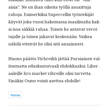
aisia”. Ne on ihan oikei­ta työl­lä ansait­tu­ja
raho­ja. Esimerkik­si Super­cellin työn­tek­i­jät
käyvät joka vuosi hake­mas­sa maail­mal­ta kak­
si isoa säkkiä rahaa. Toisen he anta­vat verot­
ta­jalle ja toisen jaka­vat keskenään. Vaikea
nähdä etteivät he olisi sitä ansainneet.
Huono päätös Virhreiltä jät­tää Pur­si­ainen val­
it­se­mat­ta eduskun­tavaali ehdokkaak­si. Lib­er­
aaleille bro mar­ket vihreille olisi tarvet­ta.
Sinäkin Osmo voisit aset­tua ehdolle!
Vastaa