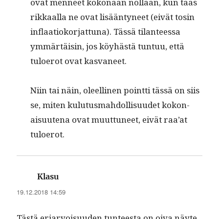
ovat men­neet kokon­aan nol­laan, kun taas
rikkaal­la ne ovat lisään­tyneet (eivät tosin
inflaa­tioko­r­jat­tuna). Tässä tilanteessa
ymmärtäisin, jos köy­hästä tun­tuu, että
tulo­erot ovat kasvaneet.
Niin tai näin, oleelli­nen point­ti tässä on siis
se, miten kulu­tus­mah­dol­lisu­udet kokon­
aisuute­na ovat muut­tuneet, eivät raa’at
tuloerot.
sanoo:
Klasu
19.12.2018 14:59
Tästä eri­ar­voisu­u­den tun­teesta on oiva näyte