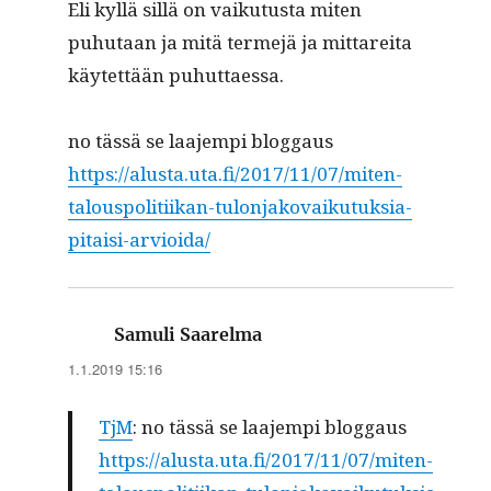
Eli kyl­lä sil­lä on vaiku­tus­ta miten
puhutaan ja mitä ter­me­jä ja mittare­i­ta
käytet­tään puhuttaessa.
no tässä se laa­jem­pi bloggaus
https://alusta.uta.fi/2017/11/07/miten-
talouspolitiikan-tulonjakovaikutuksia-
pitaisi-arvioida/
sanoo:
Samuli Saarelma
1.1.2019 15:16
TjM
: no tässä se laa­jem­pi bloggaus
https://alusta.uta.fi/2017/11/07/miten-