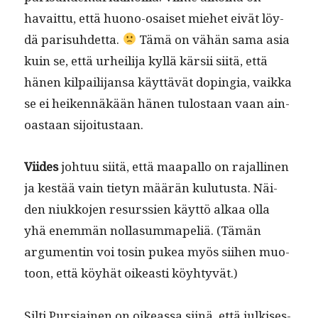
havait­tu, että huono-osaiset miehet eivät löy­
dä parisuhdet­ta.
Tämä on vähän sama asia
kuin se, että urheil­i­ja kyl­lä kär­sii siitä, että
hänen kil­pail­i­jansa käyt­tävät dopin­gia, vaik­ka
se ei heiken­näkään hänen tulostaan vaan ain­
oas­taan sijoitustaan.
Viides
johtuu siitä, että maa­pal­lo on rajalli­nen
ja kestää vain tietyn määrän kulu­tus­ta. Näi­
den niukko­jen resurssien käyt­tö alkaa olla
yhä enem­män nol­la­summapeliä. (Tämän
argu­mentin voi tosin pukea myös siihen muo­
toon, että köy­hät oikeasti köyhtyvät.)
Silti Pur­si­ainen on oike­as­sa siinä, että julkises­