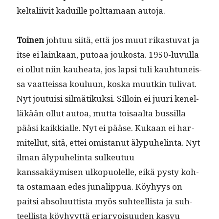
keltali­iv­it kaduille polt­ta­maan autoja.
Toinen
johtuu siitä, että jos muut rikas­tu­vat ja
itse ei lainkaan, putoaa joukos­ta. 1950-luvul­la
ei ollut niin kauhea­ta, jos lap­si tuli kauh­tuneis­
sa vaat­teis­sa koulu­un, kos­ka muutkin tuli­vat.
Nyt jou­tu­isi silmätikuk­si. Sil­loin ei juuri kenel­
läkään ollut autoa, mut­ta toisaal­ta bus­sil­la
pääsi kaikkialle. Nyt ei pääse. Kukaan ei har­
mitel­lut, sitä, ettei omis­tanut äly­puhe­lin­ta. Nyt
ilman äly­puhe­lin­ta sulkeu­tuu
kanssakäymisen ulkop­uolelle, eikä pysty koh­
ta osta­maan edes junalip­pua. Köy­hyys on
pait­si absolu­ut­tista myös suh­teel­lista ja suh­
teel­lista köy­hyyt­tä eri­ar­voisu­u­den kasvu