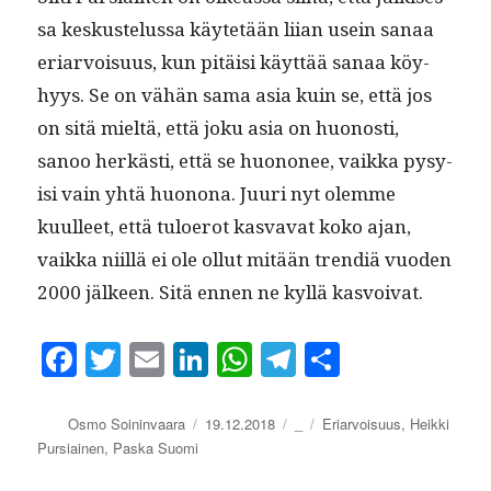
sa keskustelus­sa käytetään liian usein sanaa
eri­ar­voisu­us, kun pitäisi käyt­tää sanaa köy­
hyys. Se on vähän sama asia kuin se, että jos
on sitä mieltä, että joku asia on huonos­ti,
sanoo herkästi, että se huononee, vaik­ka pysy­
isi vain yhtä huonona. Juuri nyt olemme
kuulleet, että tulo­erot kas­va­vat koko ajan,
vaik­ka niil­lä ei ole ollut mitään trendiä vuo­den
2000 jäl­keen. Sitä ennen ne kyl­lä kasvoivat.
Fa
T
E
Li
W
Te
S
ce
wi
m
nk
ha
le
ha
bo
tte
ail
ed
ts
gr
re
Kirjoittaja
Julkaistu
Kategoriat
Avainsanat
Osmo Soininvaara
19.12.2018
_
Eriarvoisuus
,
Heikki
Pursiainen
,
Paska Suomi
ok
r
In
A
a