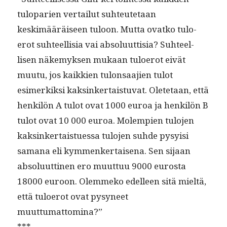
tuloparien ver­tailut suh­teutetaan
keskimääräiseen tuloon. Mut­ta ovatko tulo­
erot suh­teel­lisia vai absolu­ut­tisia? Suh­teel­
lisen näke­myk­sen mukaan tulo­erot eivät
muu­tu, jos kaikkien tulon­saa­jien tulot
esimerkik­si kaksinker­tais­tu­vat. Olete­taan, että
henkilön A tulot ovat 1000 euroa ja henkilön B
tulot ovat 10 000 euroa. Molem­pi­en tulo­jen
kaksinker­taistues­sa tulo­jen suhde pysy­isi
samana eli kym­menker­taise­na. Sen sijaan
absolu­ut­ti­nen ero muut­tuu 9000 eurosta
18000 euroon. Olem­meko edelleen sitä mieltä,
että tulo­erot ovat pysyneet
muuttumattomina?”
***