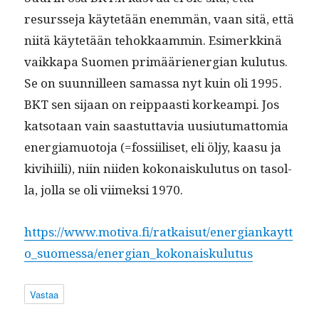
resursse­ja käytetään enem­män, vaan sitä, että
niitä käytetään tehokkaam­min. Esimerkkinä
vaikka­pa Suomen primääriener­gian kulu­tus.
Se on suun­nilleen samas­sa nyt kuin oli 1995.
BKT sen sijaan on reip­paasti korkeampi. Jos
kat­so­taan vain saas­tut­tavia uusi­u­tu­mat­to­mia
ener­gia­muo­to­ja (=fos­si­iliset, eli öljy, kaa­su ja
kivi­hi­ili), niin niiden kokon­aisku­lu­tus on tasol­
la, jol­la se oli viimek­si 1970.
https://www.motiva.fi/ratkaisut/energiankaytt
o_suomessa/energian_kokonaiskulutus
Vastaa