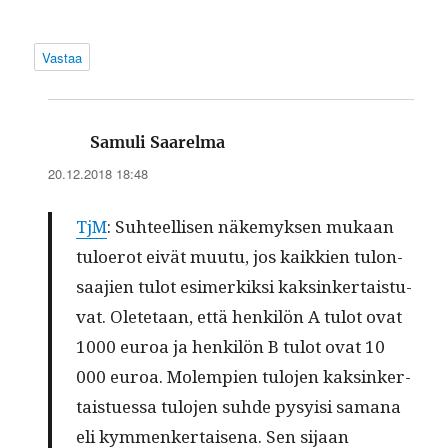
Vastaa
sanoo:
Samuli Saarelma
20.12.2018 18:48
TjM
: Suh­teel­lisen näke­myk­sen mukaan
tulo­erot eivät muu­tu, jos kaikkien tulon­
saa­jien tulot esimerkik­si kaksinker­tais­tu­
vat. Olete­taan, että henkilön A tulot ovat
1000 euroa ja henkilön B tulot ovat 10
000 euroa. Molem­pi­en tulo­jen kaksinker­
taistues­sa tulo­jen suhde pysy­isi samana
eli kym­menker­taise­na. Sen sijaan