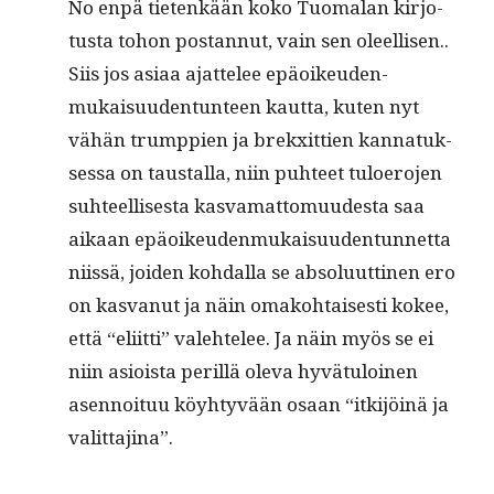
No enpä tietenkään koko Tuo­ma­lan kir­jo­
tus­ta tohon postan­nut, vain sen oleellisen..
Siis jos asi­aa ajat­telee epäoikeu­den­
mukaisu­u­den­tun­teen kaut­ta, kuten nyt
vähän trump­pi­en ja brekxit­tien kan­natuk­
ses­sa on taustal­la, niin puh­teet tulo­ero­jen
suh­teel­lis­es­ta kas­va­mat­to­muud­es­ta saa
aikaan epäoikeu­den­mukaisu­u­den­tun­net­ta
niis­sä, joiden kohdal­la se absolu­ut­ti­nen ero
on kas­vanut ja näin omako­htais­es­ti kokee,
että “eli­it­ti” vale­htelee. Ja näin myös se ei
niin asioista per­il­lä ole­va hyvä­tu­loinen
asen­noituu köy­htyvään osaan “itk­i­jöinä ja
valittajina”.