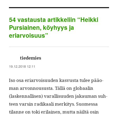
pp
m
54 vastausta artikkeliin “Heikki
Pursiainen, köyhyys ja
eriarvoisuus”
sanoo:
tiedemies
19.12.2018 12:11
Iso osa eri­ar­voisu­u­den kasvus­ta tulee pääo­
man arvon­nousus­ta. Täl­lä on globaalin
(lasken­nal­lisen) var­al­lisu­u­den jakau­man suh­
teen varsin radikaali merk­i­tys. Suomes­sa
tilanne on toki eri­lainen, mut­ta näiltä osin