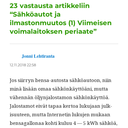
o
n
p
m
23 vastausta artikkeliin
k
“Sähköautot ja
ilmastonmuutos (1) Viimeisen
voimalaitoksen periaate”
Jonni Lehtiranta
sanoo:
12.11.2018 22:58
Jos siir­ryn ben­sa-autos­ta sähköau­toon, niin
minä lisään omaa sähkönkäyt­töäni, mut­ta
vähen­nän öljyn­jalosta­mon sähkönkäyt­töä.
Jalosta­mot eivät tapaa ker­toa luku­jaan julk­
isu­u­teen, mut­ta Inter­netin luku­jen mukaan
ben­sagal­lon­aa kohti kuluu 4 — 5 kWh sähköä,