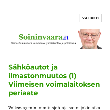
VALIKKO
Sähköautot ja
ilmastonmuutos (1)
Viimeisen voimalaitoksen
periaate
Volk­swa­genin toim­i­tusjo­hta­ja sanoi jokin aika