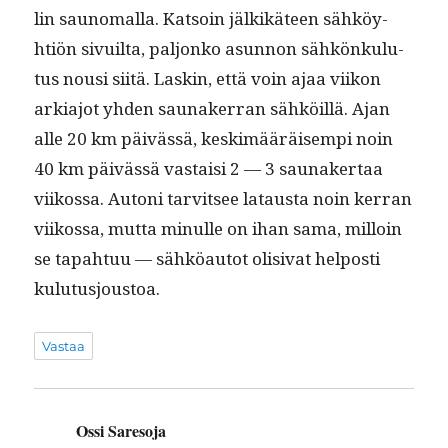
lin sauno­m­al­la. Kat­soin jälkikä­teen sähköy­
htiön sivuil­ta, paljonko asun­non sähkönku­lu­
tus nousi siitä. Laskin, että voin ajaa viikon
arki­a­jot yhden saunaker­ran sähköil­lä. Ajan
alle 20 km päivässä, keskimääräisem­pi noin
40 km päivässä vas­taisi 2 — 3 saunaker­taa
viikos­sa. Autoni tarvit­see lataus­ta noin ker­ran
viikos­sa, mut­ta min­ulle on ihan sama, mil­loin
se tapah­tuu — sähköau­tot oli­si­vat hel­posti
kulutusjoustoa.
Vastaa
Ossi Saresoja
sanoo: