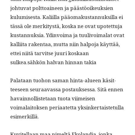
johtu­vat polt­toaineen ja päästöoikeuk­sien
kulu­mis­es­ta. Kali­il­la pääo­makus­tan­nuk­sil­la ei
tässä ole merk­i­tys­tä, kos­ka ne ovat upotet­tu­ja
kus­tan­nuk­sia. Ydin­voima ja tuulivoimalat ovat
kalli­ita rak­en­taa, mut­ta niin halpo­ja käyt­tää,
ettei niitä tarvitse juuri koskaan
sulkea.sähkön hal­van hin­nan takia
Palataan tuo­hon saman hin­ta-alueen käsit­
teeseen seu­raavas­sa postauk­ses­sa. Sitä ennen
havain­nol­lis­te­taan tuo­ta viimeisen
voimalaitok­sen peri­aatet­ta yksinker­tais­te­tul­la
esimerkillä.
Kuvitel­laan maa nimeltä Ekolan­dia, jon­ka