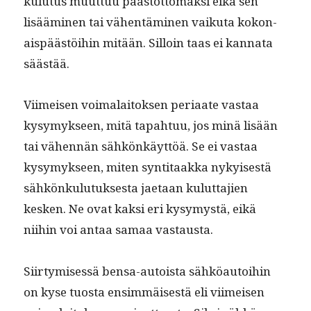
kulu­tus muut­tuu päästöt­tömäk­si eikä sen
lisäämi­nen tai vähen­tämi­nen vaiku­ta kokon­
ais­päästöi­hin mitään. Sil­loin taas ei kan­na­ta
säästää.
Viimeisen voimalaitok­sen peri­aate vas­taa
kysymyk­seen, mitä tapah­tuu, jos minä lisään
tai vähen­nän sähkönkäyt­töä. Se ei vas­taa
kysymyk­seen, miten syn­ti­taak­ka nykyis­es­tä
sähkönku­lu­tuk­ses­ta jae­taan kulut­ta­jien
kesken. Ne ovat kak­si eri kysymys­tä, eikä
niihin voi antaa samaa vastausta.
Siir­tymisessä ben­sa-autoista sähköau­toi­hin
on kyse tuos­ta ensim­mäis­es­tä eli viimeisen