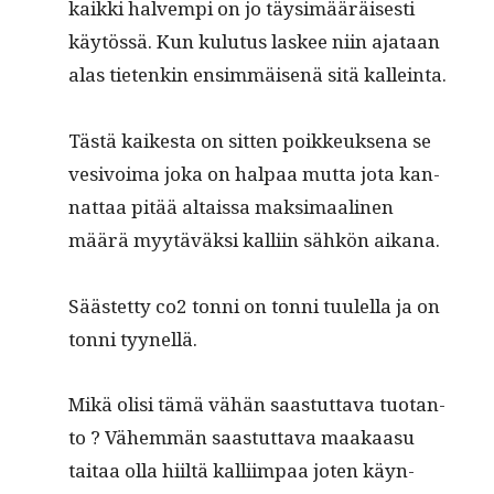
kaik­ki halvem­pi on jo täysimääräis­es­ti
käytössä. Kun kulu­tus las­kee niin ajataan
alas tietenkin ensim­mäisenä sitä kalleinta.
Tästä kaikesta on sit­ten poikkeuk­se­na se
vesivoima joka on hal­paa mut­ta jota kan­
nat­taa pitää altais­sa mak­si­maa­li­nen
määrä myytäväk­si kalli­in sähkön aikana.
Säästet­ty co2 ton­ni on ton­ni tuulel­la ja on
ton­ni tyynellä.
Mikä olisi tämä vähän saas­tut­ta­va tuotan­
to ? Vähem­män saas­tut­ta­va maakaa­su
taitaa olla hiiltä kalli­im­paa joten käyn­