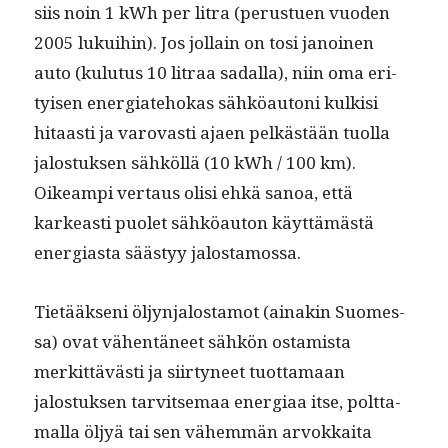
siis noin 1 kWh per litra (perustuen vuo­den
2005 lukui­hin). Jos jol­lain on tosi janoinen
auto (kulu­tus 10 litraa sadal­la), niin oma eri­
tyisen ener­giate­hokas sähköau­toni kulk­isi
hitaasti ja varovasti ajaen pelkästään tuol­la
jalostuk­sen sähköl­lä (10 kWh / 100 km).
Oikeampi ver­taus olisi ehkä sanoa, että
karkeasti puo­let sähköau­ton käyt­tämästä
ener­gias­ta säästyy jalostamossa.
Tietääk­seni öljyn­jalosta­mot (ainakin Suomes­
sa) ovat vähen­täneet sähkön ostamista
merkit­tävästi ja siir­tyneet tuot­ta­maan
jalostuk­sen tarvit­se­maa ener­giaa itse, polt­ta­
mal­la öljyä tai sen vähem­män arvokkai­ta