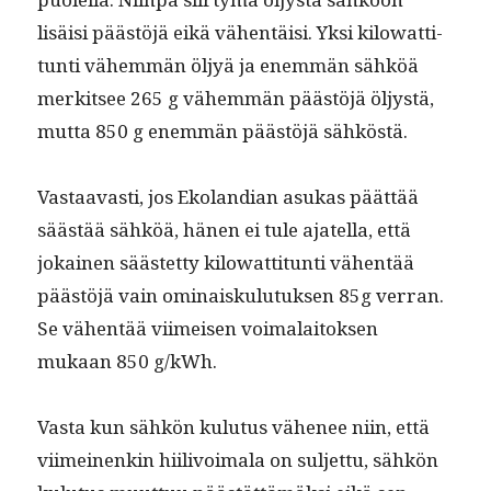
lisäisi päästöjä eikä vähen­täisi. Yksi kilo­wat­ti­
tun­ti vähem­män öljyä ja enem­män sähköä
merk­it­see 265 g vähem­män päästöjä öljys­tä,
mut­ta 850 g enem­män päästöjä sähköstä.
Vas­taavasti, jos Ekolan­di­an asukas päät­tää
säästää sähköä, hänen ei tule ajatel­la, että
jokainen säästet­ty kilo­wat­ti­tun­ti vähen­tää
päästöjä vain omi­naisku­lu­tuk­sen 85g ver­ran.
Se vähen­tää viimeisen voimalaitok­sen
mukaan 850 g/kWh.
Vas­ta kun sähkön kulu­tus vähe­nee niin, että
viimeinenkin hiilivoimala on sul­jet­tu, sähkön