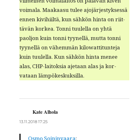
viimeinen voimalaitos on pala­van kiv­en
voimala. Maakaa­su tulee ajo­järjestyk­sessä
ennen kivi­hi­iltä, kun sähkön hin­ta on riit­
tävän korkea. Ton­ni tuulel­la on yhtä
paoljon kuin ton­ni tyynel­lä, mut­ta ton­ni
tyynel­lä on vähem­män kilo­wat­ti­tun­te­ja
kuin tuulel­la. Kun sähkön hin­ta menee
alas, CHP-laitok­sia aje­taan alas ja kor­
vataan lämpökeskuksilla.
Kate Alhola
sanoo:
13.11.2018 17:25
Osmo Soin­in­vaara
: