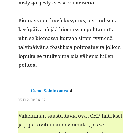
nistysjärjestyk­sessä viimeisenä.
Bio­mas­sa on hyvä kysymys, jos tuulise­na
kesäpäivänä jää bio­mas­saa polt­ta­mat­ta
niin se bio­mas­sa kor­vaa sit­ten tyy­nenä
talvipäivänä fos­si­il­isia polt­toainei­ta jol­loin
lop­ul­ta se tuulivoima siis vähen­si hiilen
polttoa.
Osmo Soininvaara
sanoo:
13.11.2018 14:22
Vähem­män saas­tut­tavia ovat CHP-laitok­set
ja jopa kivi­hi­ililaude­voimalat, jos se