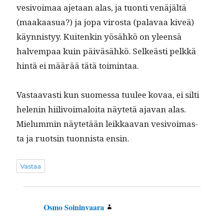
vesivoimaa aje­taan alas, ja tuon­ti venäjältä
(maakaa­sua?) ja jopa viros­ta (palavaa kiveä)
käyn­nistyy. Kuitenkin yösähkö on yleen­sä
halvem­paa kuin päiväsähkö. Selkeästi pelkkä
hin­tä ei määrää tätä toimintaa.
Vas­taavasti kun suomes­sa tuulee kovaa, ei silti
helenin hiilivoimaloi­ta näytetä aja­van alas.
Mielum­min näytetään leikkaa­van vesivoimas­
ta ja ruotsin tuon­nista ensin.
Vastaa
Osmo Soininvaara
sanoo: