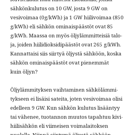
sähkönku­lu­tus on 10 GW, jos­ta 9 GW on
vesivoimaa (0g/kWh) ja 1 GW hiilivoimaa (850
g/kWh) eli sähkön omi­nais­päästöt ovat 85
g/kWh. Maas­sa on myös öljyläm­mit­teisiä talo­
ja, joiden hiilid­iok­sidipäästöt ovat 265 g/kWh.
Kan­nat­taisi siis siir­tyä öljys­tä sähköön, kos­ka
sähkön omi­nais­päästöt ovat pienem­mät
kuin öljyn?
Öljyläm­mi­tyk­sen vai­h­t­a­mi­nen sähköläm­mi­
tyk­seen ei lisäisi satei­ta, joten vesivoimaa olisi
edelleen 9 GW. Kun sähkön kulu­tus lisään­tyy
tai vähe­nee, tuotan­non muu­tos tapah­tuu kivi­
hi­il­isähkön eli viimeisen voimalaitok­sen
puolel­la. Niin­pä siir­tymä öljys­tä sähköön