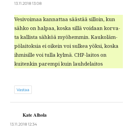
13.11.2018 13:08
Vesivoimaa kan­nat­taa säästää sil­loin, kun
sähko on hal­paa, kos­ka sil­lä voidaan kor­va­
ta kallista sähköä myöhem­min. Kaukoläm­
pölaitok­sia ei oikein voi sulkea yök­si, kos­ka
ihmisille voi tul­la kylmä. CHP-laitos on
kuitenkin parem­pi kuin lauhdelaitos
Vastaa
Kate Alhola
sanoo:
13.11.2018 12:34