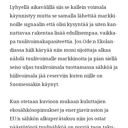
Lyhyel­lä aikavälil­lä siis se kallein voimala
käyn­nistyy mut­ta se samal­la lähet­tää markki­
noille sig­naalin että olisi kysyn­tää ja siten kan­
nat­tavaa rak­en­taa lisää edullisem­paa, vaikka­
pa tuulivoimaka­p­a­siteet­tia. Jos Ode:n Ekolan­
di­as­sa hiili käryää niin moni sijoit­ta­ja alkaa
nähdä tuulivoimalle markki­noi­ta ja pian siel­lä
seiso uljas tuulivoimala tuot­ta­mas­sa sähköä ja
hiilivoimala jää reservi­in kuten niille on
Suomes­sakin käynyt.
Kun ote­taan kuvioon mukaan kulut­ta­jien
ekosähkö­sopimuk­set ja ener­giavi­ras­ton ja
EU:n sähkön alku­perä­takuu niin jos ostat
päästötön­tä tuulisähköä on myyjä tuon taku­