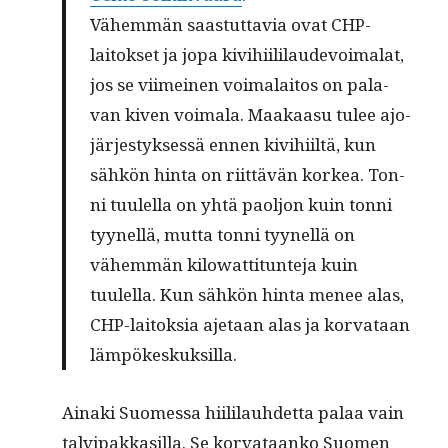
Vähem­män saas­tut­tavia ovat CHP-
laitok­set ja jopa kivi­hi­ililaude­voimalat,
jos se viimeinen voimalaitos on pala­
van kiv­en voimala. Maakaa­su tulee ajo­
järjestyk­sessä ennen kivi­hi­iltä, kun
sähkön hin­ta on riit­tävän korkea. Ton­
ni tuulel­la on yhtä paoljon kuin ton­ni
tyynel­lä, mut­ta ton­ni tyynel­lä on
vähem­män kilo­wat­ti­tun­te­ja kuin
tuulel­la. Kun sähkön hin­ta menee alas,
CHP-laitok­sia aje­taan alas ja kor­vataan
lämpökeskuksilla.
Aina­ki Suomes­sa hiililauhdet­ta palaa vain
talvipakkasil­la. Se kor­vataanko Suomen