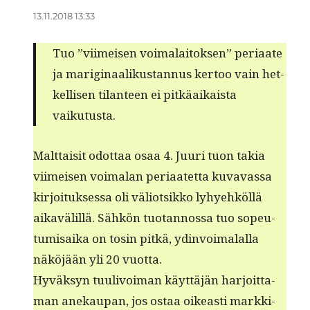
13.11.2018 13:33
Tuo ”viimeisen voimalaitok­sen” peri­aate
ja marig­i­naa­likus­tan­nus ker­too vain het­
kel­lisen tilanteen ei pitkäaikaista
vaikutusta.
Malt­taisit odot­taa osaa 4. Juuri tuon takia
viimeisen voimalan peri­aatet­ta kuvavas­sa
kir­joituk­ses­sa oli väliot­sikko lyhyehköl­lä
aikavälil­lä. Sähkön tuotan­nos­sa tuo sopeu­
tu­mi­sai­ka on tosin pitkä, ydin­voimalal­la
näköjään yli 20 vuotta.
Hyväksyn tuulivoiman käyt­täjän har­joit­ta­
man anekau­pan, jos ostaa oikeasti markki­