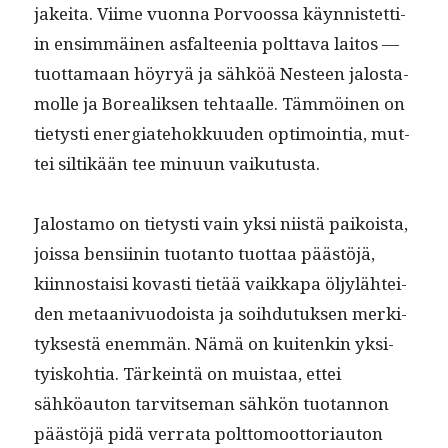
jakei­ta. Viime vuon­na Por­voos­sa käyn­nis­tet­ti­
in ensim­mäi­nen asfal­tee­nia polt­ta­va laitos —
tuot­ta­maan höyryä ja sähköä Nes­teen jalosta­
molle ja Bore­alik­sen tehtaalle. Täm­möi­nen on
tietysti ener­giate­hokku­u­den opti­moin­tia, mut­
tei siltikään tee min­u­un vaikutusta.
Jalosta­mo on tietysti vain yksi niistä paikoista,
jois­sa ben­si­inin tuotan­to tuot­taa päästöjä,
kiin­nos­taisi kovasti tietää vaikka­pa öljylähtei­
den metaanivuodoista ja soi­h­du­tuk­sen merk­i­
tyk­ses­tä enem­män. Nämä on kuitenkin yksi­
tyisko­htia. Tärkein­tä on muis­taa, ettei
sähköau­ton tarvit­se­man sähkön tuotan­non
päästöjä pidä ver­ra­ta polt­to­moot­to­ri­au­ton