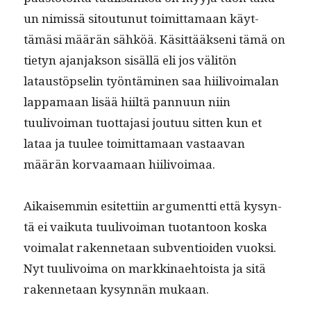
un nimis­sä sitoutunut toimit­ta­maan käyt­
tämäsi määrän sähköä. Käsit­tääk­seni tämä on
tietyn ajan­jak­son sisäl­lä eli jos väl­itön
lataustöpselin työn­tämi­nen saa hiilivoimalan
lap­pa­maan lisää hiiltä pan­nu­un niin
tuulivoiman tuot­ta­jasi joutuu sit­ten kun et
lataa ja tuulee toimit­ta­maan vas­taa­van
määrän kor­vaa­maan hiilivoimaa.
Aikaisem­min esitet­ti­in argu­ment­ti että kysyn­
tä ei vaiku­ta tuulivoiman tuotan­toon kos­ka
voimalat raken­netaan sub­ven­tioiden vuok­si.
Nyt tuulivoima on markki­nae­htoista ja sitä
raken­netaan kysyn­nän mukaan.