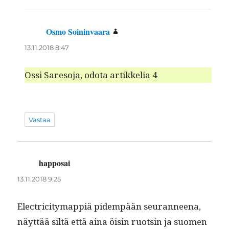
Osmo Soininvaara
sanoo:
13.11.2018 8:47
Ossi Sare­so­ja, odota artikke­lia 4
Vastaa
happosai
sanoo:
13.11.2018 9:25
Elec­tric­i­tymap­piä pidem­pään seu­ran­neena,
näyt­tää siltä että aina öisin ruotsin ja suomen