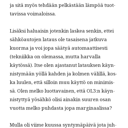
ja sitä myös tehdään pelkästään läm­pöä tuot­
tavis­sa voimaloissa.
Lisäk­si halu­aisin jotenkin laskea senkin, ettei
sähköau­to­jen lataus ole tasaise­na jatku­va
kuor­ma ja voi jopa sää­tyä automaat­tis­es­ti
(tekni­ik­ka on ole­mas­sa, mut­ta har­val­la
käytössä). Itse olen ajas­tanut latauk­sen käyn­
nistymään yöl­lä kah­den ja kol­men välil­lä, kos­
ka luulen, että sil­loin muu käyt­tö on min­imis­
sä. Olen melko luot­tavainen, että OL3:n käyn­
nistyt­tyä yösähkö olisi ainakin suuren osan
vuot­ta melko puh­das­ta jopa marginaalissa?
Mul­la oli viime kuus­sa syn­tymäpäivä jota juh­