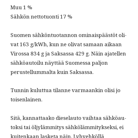
Muu 1 %
Sähkön net­to­tuon­ti 17 %
Suomen sähkön­tuotan­non omi­nais­päästöt oli­
vat 163 g/kWh, kun ne oli­vat samaan aikaan
Virossa 834 g ja Sak­sas­sa 429 g. Näin ajatellen
sähköau­toilu näyt­tää Suomes­sa paljon
perustel­lum­mal­ta kuin Saksassa.
Tun­nin kulut­tua tilanne var­maankin olisi jo
toisenlainen.
Sitä, kan­nat­taako diese­lau­to vai­h­taa sähköau­
tok­si tai öljyläm­mi­tys sähköläm­mi­tyk­sek­si, ei
kuitenkaan las­ke­ta näin. Lyhyehköl­lä