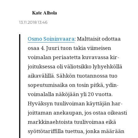
Kate Alhola
sanoo:
13.11.2018 13:46
Osmo Soin­in­vaara
: Malt­taisit odot­taa
osaa 4. Juuri tuon takia viimeisen
voimalan peri­aatet­ta kuvavas­sa kir­
joituk­ses­sa oli väliot­sikko lyhyehköl­lä
aikavälil­lä. Sähkön tuotan­nos­sa tuo
sopeu­tu­mi­sai­ka on tosin pitkä, ydin­
voimalal­la näköjään yli 20 vuotta.
Hyväksyn tuulivoiman käyt­täjän har­
joit­ta­man anekau­pan, jos ostaa oikeasti
markki­nae­htoista tuulivoimaa eikä
syöt­tö­tar­if­fil­la tuet­tua, jon­ka määrään