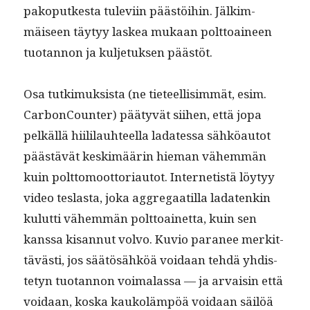
pakop­utkesta tule­vi­in päästöi­hin. Jälkim­
mäiseen täy­tyy laskea mukaan polt­toaineen
tuotan­non ja kul­je­tuk­sen päästöt.
Osa tutkimuk­sista (ne tieteel­lisim­mät, esim.
Car­bon­Counter) pää­tyvät siihen, että jopa
pelkäl­lä hiililauh­teel­la ladates­sa sähköau­tot
päästävät keskimäärin hie­man vähem­män
kuin polt­to­moot­to­ri­au­tot. Inter­netistä löy­tyy
video tes­las­ta, joka aggre­gaatil­la ladatenkin
kulut­ti vähem­män polt­toainet­ta, kuin sen
kanssa kisan­nut vol­vo. Kuvio para­nee merkit­
tävästi, jos säätösähköä voidaan tehdä yhdis­
te­tyn tuotan­non voimalas­sa — ja arvaisin että
voidaan, kos­ka kaukoläm­pöä voidaan säilöä