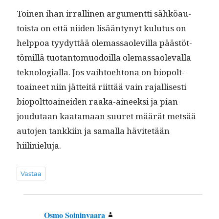
Toinen ihan irralli­nen argu­ment­ti sähköau­
toista on että niiden lisään­tynyt kulu­tus on
help­poa tyy­dyt­tää ole­mas­saolevil­la päästöt­
tömil­lä tuotan­to­muodoil­la ole­mas­saol­e­val­la
teknolo­gial­la. Jos vai­h­toe­htona on biopolt­
toaineet niin jät­teitä riit­tää vain rajal­lis­es­ti
biopolt­toainei­den raa­ka-aineek­si ja pian
joudu­taan kaata­maan suuret määrät met­sää
auto­jen tankki­in ja samal­la hävitetään
hiilinieluja.
Vastaa
Osmo Soininvaara
sanoo: