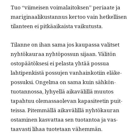
Tuo “viimeisen voimalaitok­sen” peri­aate ja
marig­i­naa­likus­tan­nus ker­too vain het­kel­lisen
tilanteen ei pitkäaikaista vaikutusta.
Tilanne on ihan sama jos kau­pas­sa val­it­set
nyhtökau­raa nyhtö­pos­sun sijaan. Väl­itön
ostopäätök­sesi ei pelas­ta yhtää pos­sua
lahtipenkistä pos­su­jen van­hainkoti­in eläke­
pos­suk­si. Ongel­ma on sama kuin sähkön­
tuotan­nos­sa, lyhyel­lä aikavälil­lä muu­tos
tapah­tuu ole­mas­saol­e­van kap­a­siteetin puit­
teis­sa. Pitem­mäl­lä aikavälil­lä nyhtökau­ran
ost­a­mi­nen kas­vat­taa sen tuotan­toa ja vas­
taavasti lihaa tuote­taan vähemmän.