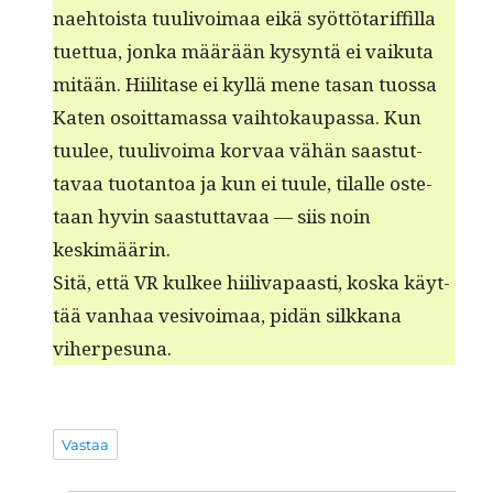
nae­htoista tuulivoimaa eikä syöt­tö­tar­if­fil­la
tuet­tua, jon­ka määrään kysyn­tä ei vaiku­ta
mitään. Hiil­i­tase ei kyl­lä mene tasan tuos­sa
Kat­en osoit­ta­mas­sa vai­h­tokau­pas­sa. Kun
tuulee, tuulivoima kor­vaa vähän saas­tut­
tavaa tuotan­toa ja kun ei tuule, tilalle oste­
taan hyvin saas­tut­tavaa — siis noin
keskimäärin.
Sitä, että VR kul­kee hiili­va­paasti, kos­ka käyt­
tää van­haa vesivoimaa, pidän silkkana
viherpesuna.
Vastaa