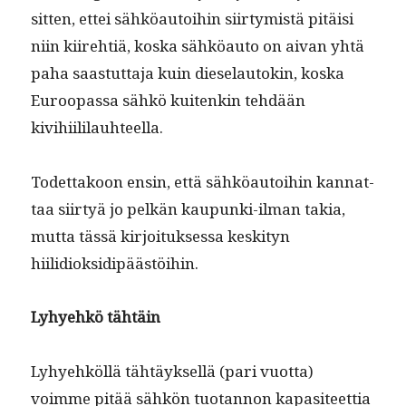
sit­ten, ettei sähköau­toi­hin siir­tymistä pitäisi
niin kiire­htiä, kos­ka sähköau­to on aivan yhtä
paha saas­tut­ta­ja kuin diese­lau­tokin, kos­ka
Euroopas­sa sähkö kuitenkin tehdään
kivihiililauhteella.
Todet­takoon ensin, että sähköau­toi­hin kan­nat­
taa siir­tyä jo pelkän kaupun­ki-ilman takia,
mut­ta tässä kir­joituk­ses­sa keski­tyn
hiilidioksidipäästöihin.
Lyhyehkö tähtäin
Lyhyehköl­lä tähtäyk­sel­lä (pari vuot­ta)
voimme pitää sähkön tuotan­non kap­a­siteet­tia