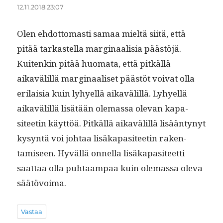
12.11.2018 23:07
Olen ehdot­tomasti samaa mieltä siitä, että
pitää tarkastel­la mar­gin­aal­isia päästöjä.
Kuitenkin pitää huo­ma­ta, että pitkäl­lä
aikavälil­lä mar­gin­aaliset päästöt voivat olla
eri­laisia kuin lyhyel­lä aikavälil­lä. Lyhyel­lä
aikavälil­lä lisätään ole­mas­sa ole­van kap­a­
siteetin käyt­töä. Pitkäl­lä aikavälil­lä lisään­tynyt
kysyn­tä voi johtaa lisäka­p­a­siteetin rak­en­
tamiseen. Hyväl­lä onnel­la lisäka­p­a­siteet­ti
saat­taa olla puh­taam­paa kuin ole­mas­sa ole­va
säätövoima.
Vastaa