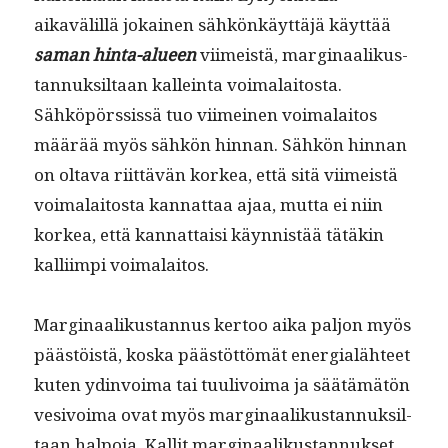
aikavälil­lä jokainen sähkönkäyt­täjä käyt­tää
saman hin­ta-alueen
viimeistä, mar­gin­aa­likus­
tan­nuk­sil­taan kallein­ta voimalaitos­ta.
Sähköpörssis­sä tuo viimeinen voimalaitos
määrää myös sähkön hin­nan. Sähkön hin­nan
on olta­va riit­tävän korkea, että sitä viimeistä
voimalaitos­ta kan­nat­taa ajaa, mut­ta ei niin
korkea, että kan­nat­taisi käyn­nistää tätäkin
kalli­impi voimalaitos.
Mar­gin­aa­likus­tan­nus ker­too aika paljon myös
päästöistä, kos­ka päästöt­tömät ener­gialäh­teet
kuten ydin­voima tai tuulivoima ja säätämätön
vesivoima ovat myös mar­gin­aa­likus­tan­nuk­sil­
taan halpo­ja. Kallit mar­gin­aa­likus­tan­nuk­set