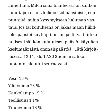
annet­tuna. Miten siinä tilanteessa on sähkön
kulut­ta­jan osu­us hiilid­iok­sidipäästöistä, riip­
puu siitä, mihin kysymyk­seen halu­taan vas­
taus. Jos tarkoituk­se­na on jakaa maan hiilid­
iok­sipäästöt käyt­täjit­täin, on jaet­ta­va tun­tiko­
htais­es­ti sähkön kulu­tuk­sen päästöt käyt­täen
keskimääräistä omi­nais­päästöä. Tätä kir­joit­
tases­sa 12.11. klo 17:20 Suomen sähkön­
tuotan­to jakau­tui seuraavasti
Vesi 16 %
Ydin­voima 25 %
Kaukoläm­pö 15 %
Teol­lisu­us 14 %
Tuulivoima 13 %