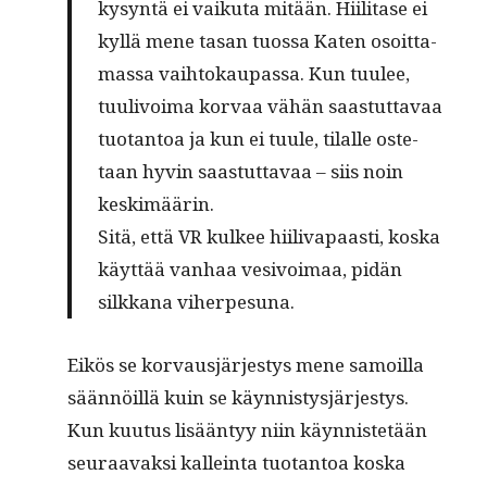
kysyn­tä ei vaiku­ta mitään. Hiil­i­tase ei
kyl­lä mene tasan tuos­sa Kat­en osoit­ta­
mas­sa vai­h­tokau­pas­sa. Kun tuulee,
tuulivoima kor­vaa vähän saas­tut­tavaa
tuotan­toa ja kun ei tuule, tilalle oste­
taan hyvin saas­tut­tavaa – siis noin
keskimäärin.
Sitä, että VR kul­kee hiili­va­paasti, kos­ka
käyt­tää van­haa vesivoimaa, pidän
silkkana viherpesuna.
Eikös se kor­vausjärjestys mene samoil­la
sään­nöil­lä kuin se käyn­nistysjärjestys.
Kun kuu­tus lisään­tyy niin käyn­nis­tetään
seu­raavak­si kallein­ta tuotan­toa kos­ka