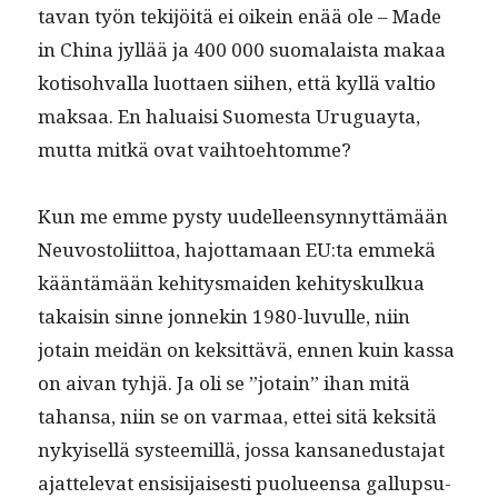
ta­van työn tek­i­jöitä ei oikein enää ole – Made
in Chi­na jyl­lää ja 400 000 suo­ma­laista makaa
koti­so­hval­la luot­taen siihen, että kyl­lä val­tio
mak­saa. En halu­aisi Suomes­ta Uruguay­ta,
mut­ta mitkä ovat vaihtoehtomme?
Kun me emme pysty uudelleen­syn­nyt­tämään
Neu­vos­toli­it­toa, hajot­ta­maan EU:ta emmekä
kään­tämään kehi­tys­maid­en kehi­tyskulkua
takaisin sinne jon­nekin 1980-luvulle, niin
jotain mei­dän on kek­sit­tävä, ennen kuin kas­sa
on aivan tyhjä. Ja oli se ”jotain” ihan mitä
tahansa, niin se on var­maa, ettei sitä kek­sitä
nykyisel­lä sys­teemil­lä, jos­sa kansane­dus­ta­jat
ajat­tel­e­vat ensisi­jais­es­ti puolueen­sa gallup­su­