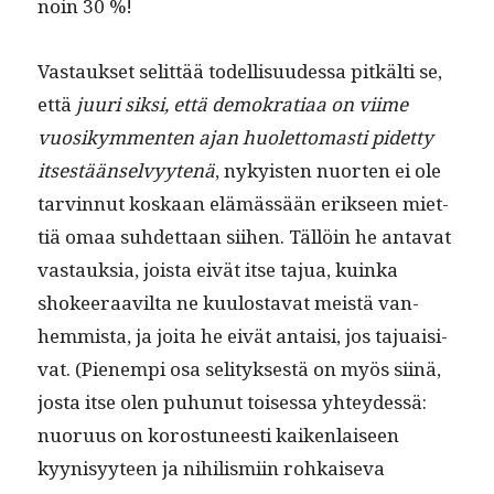
noin 30 %!
Vas­tauk­set selit­tää todel­lisu­udessa pitkälti se,
että
juuri sik­si, että demokra­ti­aa on viime
vuosikym­menten ajan huo­let­tomasti pidet­ty
itses­tään­selvyytenä
, nyky­is­ten nuorten ei ole
tarvin­nut koskaan elämässään erik­seen miet­
tiä omaa suhdet­taan siihen. Täl­löin he anta­vat
vas­tauk­sia, joista eivät itse tajua, kuin­ka
shokeer­aav­il­ta ne kuu­losta­vat meistä van­
hem­mista, ja joi­ta he eivät antaisi, jos tajuaisi­
vat. (Pienem­pi osa seli­tyk­ses­tä on myös siinä,
jos­ta itse olen puhunut toises­sa yhtey­dessä:
nuoru­us on koros­tuneesti kaiken­laiseen
kyynisyy­teen ja nihilis­mi­in rohkai­se­va