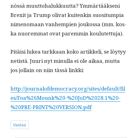
nössä muut­to­halukku­ut­ta? Ymmärtääk­seni
Brex­it ja Trump oli­vat kuitenkin suosi­tumpia
nimeno­maan van­hempi­en joukos­sa (mm. kos­
ka nuorem­mat ovat parem­min koulutettuja).
Pitäisi lukea tarkkaan koko artikke­li, se löy­tyy
netistä. Juuri nyt min­ul­la ei ole aikaa, mut­ta
jos jol­lain on niin tässä linkki:
http://journalofdemocracy.org/sites/default/fil
es/Foa%26Mounk%20-%20JoD%2028.1%20-
%20PRE-PRINT%20VERSION.pdf
Vastaa