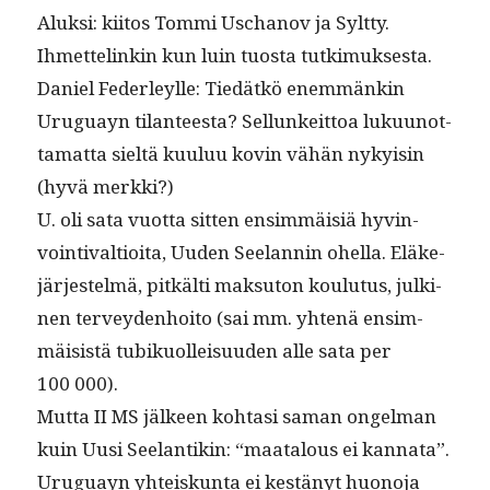
Aluk­si: kiitos Tom­mi Uschanov ja Sylt­ty.
Ihmettelinkin kun luin tuos­ta tutkimuksesta.
Daniel Fed­er­leylle: Tiedätkö enem­mänkin
Uruguayn tilanteesta? Sel­l­unkeit­toa luku­unot­
ta­mat­ta sieltä kuu­luu kovin vähän nyky­isin
(hyvä merkki?)
U. oli sata vuot­ta sit­ten ensim­mäisiä hyv­in­
voin­ti­val­tioi­ta, Uuden See­lan­nin ohel­la. Eläke­
jär­jestelmä, pitkälti mak­su­ton koulu­tus, julki­
nen ter­vey­den­hoito (sai mm. yht­enä ensim­
mäi­sistä tubikuolleisu­u­den alle sata per
100 000).
Mut­ta II MS jäl­keen kohtasi saman ongel­man
kuin Uusi See­lan­tikin: “maat­alous ei kan­na­ta”.
Uruguayn yhteiskun­ta ei kestänyt huono­ja