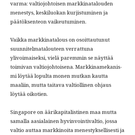
var­ma: val­tio­jo­htoisen markki­na­t­alouden
men­estys, keskilu­okan kur­jis­tu­mi­nen ja
päätök­sen­teon vaikeutuminen.
Vaik­ka markki­na­t­alous on osoit­tau­tunut
suun­nitel­mat­alouteen ver­rat­tuna
ylivoimaisek­si, vielä parem­min se näyt­tää
toimi­van val­tio­jo­htoise­na. Markki­namekanis­
mi löytää lop­ul­ta mon­en mutkan kaut­ta
maali­in, mut­ta taita­va val­ti­olli­nen ohjaus
löytää oikotien.
Sin­ga­pore on äärikap­i­tal­isti­nen maa mut­ta
samal­la aasialainen hyv­in­voin­ti­val­tio, jos­sa
val­tio aut­taa markki­noi­ta men­estyk­sel­lis­es­ti ja