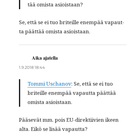
tää omista asioistaan?
Se, että se ei tuo briteille enem­pää vapaut­
ta päät­tää omista asioistaan.
Aika ajatella
sanoo:
1.9.2018 18:44
Tom­mi Uschanov
: Se, että se ei tuo
briteille enem­pää vapaut­ta päät­tää
omista asioistaan.
Pää­sevät mm. pois EU-direk­ti­ivien ikeen
alta. Eikö se lisää vapautta?