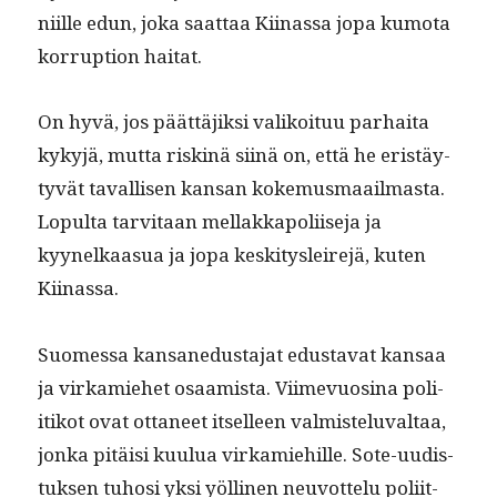
niille edun, joka saat­taa Kiinas­sa jopa kumo­ta
kor­rup­tion haitat.
On hyvä, jos päät­täjik­si valikoituu parhai­ta
kykyjä, mut­ta riskinä siinä on, että he eristäy­
tyvät taval­lisen kansan koke­mus­maail­mas­ta.
Lop­ul­ta tarvi­taan mel­lakkapoli­ise­ja ja
kyynelka­a­sua ja jopa keski­tysleire­jä, kuten
Kiinassa.
Suomes­sa kansane­dus­ta­jat edus­ta­vat kansaa
ja virkamiehet osaamista. Viime­vu­osi­na poli­
itikot ovat otta­neet itselleen valmis­telu­val­taa,
jon­ka pitäisi kuu­lua virkamiehille. Sote-uud­is­
tuk­sen tuhosi yksi yölli­nen neu­vot­telu poli­it­