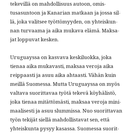
tekevil­lä on mah­dol­lisu­us autoon, omis­
tusasun­toon ja Kanari­an matkaan ja jos­sa sil­
lä, joka val­it­see työt­tömyy­den, on yhteiskun­
nan tur­vaa­ma ja aika muka­va elämä. Mak­sa­
jat lop­pu­vat kesken.
Uruguayssa on kas­va­va keskilu­ok­ka, joka
tien­aa aika mukavasti, mak­saa vero­ja aika
reip­paasti ja asuu aika ahtaasti. Vähän kuin
meil­lä Suomes­sa. Mut­ta Uruguayssa on myös
val­ta­va suorit­tavaa työtä tekevä köy­hälistö,
joka tien­aa mität­tömästi, mak­saa vero­ja min­i­
maalis­es­ti ja asuu slum­mis­sa. Nuo suorit­ta­van
työn tek­i­jät siel­lä mah­dol­lis­ta­vat sen, että
yhteiskun­ta pysyy kasas­sa. Suomes­sa suorit­