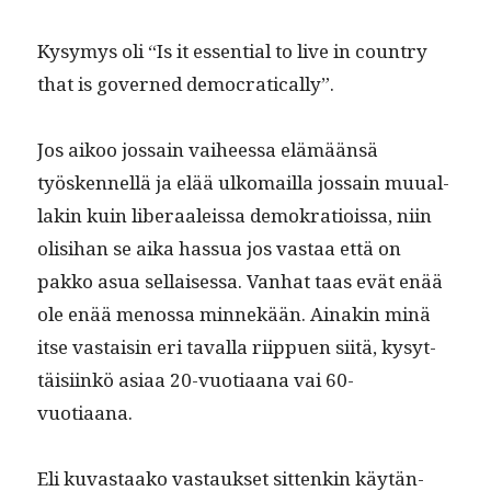
Kysymys oli “Is it essen­tial to live in coun­try
that is gov­erned democratically”.
Jos aikoo jos­sain vai­heessa elämään­sä
työsken­nel­lä ja elää ulko­mail­la jos­sain muual­
lakin kuin lib­er­aaleis­sa demokra­tiois­sa, niin
olisi­han se aika has­sua jos vas­taa että on
pakko asua sel­l­aises­sa. Van­hat taas evät enää
ole enää menos­sa min­nekään. Ainakin minä
itse vas­taisin eri taval­la riip­puen siitä, kysyt­
täisi­inkö asi­aa 20-vuo­ti­aana vai 60-
vuotiaana.
Eli kuvas­taako vas­tauk­set sit­tenkin käytän­