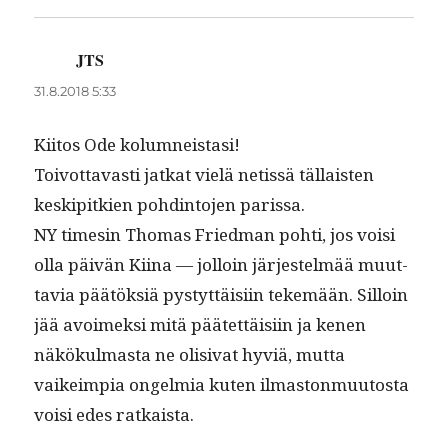
JTS
sanoo:
31.8.2018 5:33
Kiitos Ode kolumneistasi!
Toiv­ot­tavasti jatkat vielä netis­sä täl­lais­ten
keskip­itkien pohd­in­to­jen parissa.
NY timesin Thomas Fried­man pohti, jos voisi
olla päivän Kiina — jol­loin jär­jestelmää muut­
tavia päätök­siä pystyt­täisi­in tekemään. Sil­loin
jää avoimek­si mitä päätet­täisi­in ja kenen
näkökul­mas­ta ne oli­si­vat hyviä, mut­ta
vaikeimpia ongelmia kuten ilmas­ton­muu­tos­ta
voisi edes ratkaista.