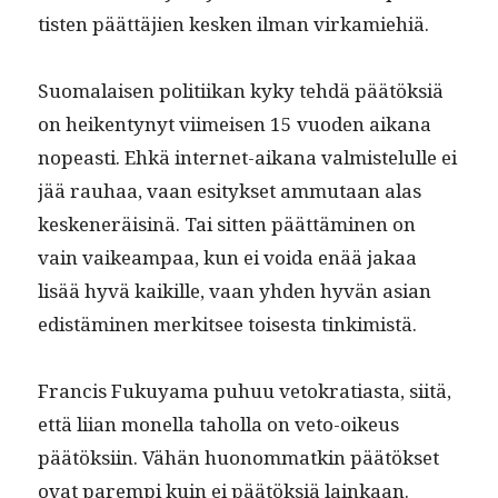
tis­ten päät­täjien kesken ilman virkamiehiä.
Suo­ma­laisen poli­ti­ikan kyky tehdä päätök­siä
on heiken­tynyt viimeisen 15 vuo­den aikana
nopeasti. Ehkä inter­net-aikana valmis­telulle ei
jää rauhaa, vaan esi­tyk­set ammu­taan alas
kesken­eräis­inä. Tai sit­ten päät­tämi­nen on
vain vaikeam­paa, kun ei voi­da enää jakaa
lisää hyvä kaikille, vaan yhden hyvän asian
edis­tämi­nen merk­it­see tois­es­ta tinkimistä.
Fran­cis Fukuya­ma puhuu vetokra­ti­as­ta, siitä,
että liian monel­la tahol­la on veto-oikeus
päätök­si­in. Vähän huonom­matkin päätök­set
ovat parem­pi kuin ei päätök­siä lainkaan.