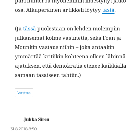
pari numeroa myöhem­min ilmestynyt jatko-
osa. Alku­peräi­nen artikke­li löy­tyy
tästä
.
(Ja
tässä
puolestaan on lehden molem­pi­in
julkaise­mat kolme vastinet­ta, sekä Foan ja
Mounkin vas­taus niihin – joka antaakin
ymmärtää kri­ti­ikin kohteena olleen lähin­nä
ajatuk­sen, että demokra­tia ete­nee kaikkial­la
samaan tasaiseen tahtiin.)
Vastaa
Jukka Siren
sanoo:
31.8.2018 8:50