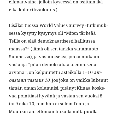
elämän­vai­he, jol­loin kyseessä on osit­tain ikä-
eikä kohorttivaikutus.)
Lisäk­si tuos­sa World Val­ues Sur­vey ‑tutkimuk­
ses­sa kysyt­ty kysymys oli “Miten tärkeää
Teille on elää demokraat­tis­es­ti hal­li­tus­sa
maas­sa?” (tämä oli sen tark­ka sana­muo­to
Suomes­sa), ja vas­tauk­sek­si, jon­ka mukaan
vas­taa­ja “pitää demokra­ti­aa olen­naise­na
arvona”, on kelpu­utet­tu asteikol­la 1–10
ain­
oas­taan vas­taus 10
. Jos joku on vaik­ka lukenut
tämän oman kolum­nisi, pitänyt Kiinaa koske­
vaa point­ti­asi hyvänä ja vas­taa sen vuok­si 8
tai 9 eikä 10, niin hän ei sil­loin Foan ja
Mounkin ääret­tömän tiukalla mit­ta­pu­ul­la