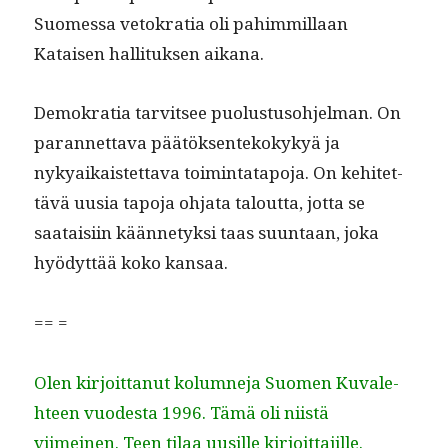
Suomes­sa vetokra­tia oli pahim­mil­laan
Kataisen hal­li­tuk­sen aikana.
Demokra­tia tarvit­see puo­lus­tu­so­hjel­man. On
paran­net­ta­va päätök­sen­tekokykyä ja
nykyaikaistet­ta­va toim­intat­apo­ja. On kehitet­
tävä uusia tapo­ja ohja­ta talout­ta, jot­ta se
saataisi­in kään­netyk­si taas suun­taan, joka
hyödyt­tää koko kansaa.
== =
Olen kir­joit­tanut kolum­ne­ja Suomen Kuvale­
hteen vuodes­ta 1996. Tämä oli niistä
viimeinen. Teen tilaa uusille kirjoittajille.