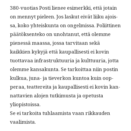
380-vuo­tias Posti lie­nee esimerk­ki, että jotain
on men­nyt pieleen. Jos laskut eivät liiku ajois­
sa, koko yhteiskun­ta on ongelmis­sa. Poli­it­ti­nen
päätök­sen­teko on uno­htanut, että olemme
pienessä maas­sa, jos­sa tarvi­taan sekä
kaikkien kykyjä että kau­pal­lis­es­ti ei kovin
tuot­tavaa infra­struk­tu­uria ja kult­tuuria, jot­ta
olemme kansakun­ta. Se tarkoit­taa niin postin
kulkua, juna- ja tiev­erkon kun­toa kuin oop­
per­aa, teat­tere­i­ta ja kau­pal­lis­es­ti ei kovin kan­
nat­tavien alo­jen tutkimus­ta ja ope­tus­ta
yliopistoissa.
Se ei tarkoi­ta tuh­laamista vaan rikkau­den
vaalimista.