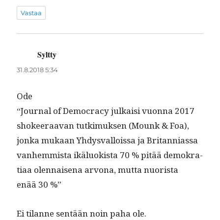
Vastaa
Syltty
sanoo:
31.8.2018 5:34
Ode
“Jour­nal of Democ­ra­cy julka­isi vuon­na 2017
shokeer­aa­van tutkimuk­sen (Mounk & Foa),
jon­ka mukaan Yhdys­val­lois­sa ja Bri­tan­ni­as­sa
van­hem­mista ikälu­ok­ista 70 % pitää demokra­
ti­aa olen­naise­na arvona, mut­ta nuorista
enää 30 %”
Ei tilanne sen­tään noin paha ole.