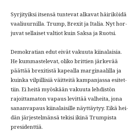
Syr­ji­tyik­si itsen­sä tun­te­vat alka­vat häiriköidä
vaal­i­u­urnil­la. Trump, Brex­it ja Italia. Nyt hor­
ju­vat sel­l­aiset val­tiot kuin Sak­sa ja Ruotsi.
Demokra­t­ian edut eivät vaku­u­ta kiinalaisia.
He kum­mas­tel­e­vat, oliko brit­tien järkevää
päät­tää brexi­tistä kapeal­la mar­gin­aalil­la ja
kuin­ka vilpil­lisiä väit­teitä kam­pan­jas­sa esitet­
ti­in. Ei heitä myöskään vaku­u­ta lehdis­tön
rajoit­tam­a­ton vapaus levit­tää val­hei­ta, jona
sanan­va­paus kiinalaisille näyt­täy­tyy. Eikä hei­
dän jär­jestelmän­sä tek­isi ikinä Trump­ista
presidenttiä.