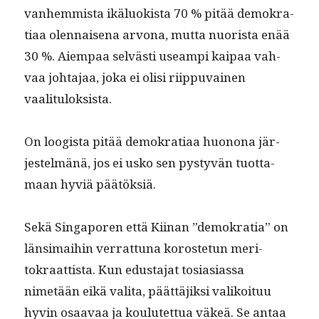
van­hem­mista ikälu­ok­ista 70 % pitää demokra­
ti­aa olen­naise­na arvona, mut­ta nuorista enää
30 %. Aiem­paa selvästi use­ampi kaipaa vah­
vaa johta­jaa, joka ei olisi riip­pu­vainen
vaalituloksista.
On loogista pitää demokra­ti­aa huonona jär­
jestelmänä, jos ei usko sen pystyvän tuot­ta­
maan hyviä päätöksiä.
Sekä Sin­ga­poren että Kiinan ”demokra­tia” on
län­si­mai­hin ver­rat­tuna koroste­tun mer­i­
tokraat­tista. Kun edus­ta­jat tosi­asi­as­sa
nimetään eikä vali­ta, päät­täjik­si valikoituu
hyvin osaavaa ja koulutet­tua väkeä. Se antaa