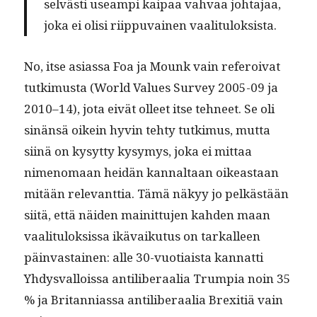
selvästi use­ampi kaipaa vah­vaa johta­jaa,
joka ei olisi riip­pu­vainen vaalituloksista.
No, itse asi­as­sa Foa ja Mounk vain refer­oi­vat
tutkimus­ta (World Val­ues Sur­vey 2005-09 ja
2010–14), jota eivät olleet itse tehneet. Se oli
sinän­sä oikein hyvin tehty tutkimus, mut­ta
siinä on kysyt­ty kysymys, joka ei mit­taa
nimeno­maan hei­dän kannal­taan oikeas­t­aan
mitään rel­e­vant­tia. Tämä näkyy jo pelkästään
siitä, että näi­den mainit­tu­jen kah­den maan
vaal­i­t­u­lok­sis­sa ikä­vaiku­tus on tarkalleen
päin­vas­tainen: alle 30-vuo­ti­aista kan­nat­ti
Yhdys­val­lois­sa antilib­er­aalia Trumpia noin 35
% ja Bri­tan­ni­as­sa antilib­er­aalia Brex­i­tiä vain