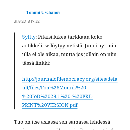
Tommi Uschanov
sanoo:
31.8.2018 17:32
Sylt­ty
: Pitäisi lukea tarkkaan koko
artikke­li, se löy­tyy netistä. Juuri nyt min­
ul­la ei ole aikaa, mut­ta jos jol­lain on niin
tässä linkki:
http://journalofdemocracy.org/sites/defa
ult/files/Foa%26Mounk%20-
%20JoD%2028.1%20-%20PRE-
PRINT%20VERSION.pdf
Tuo on itse asi­as­sa sen samas­sa lehdessä