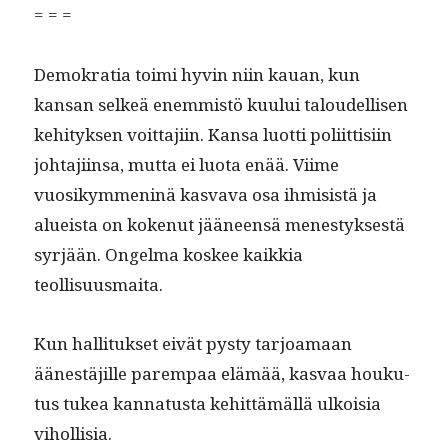
= = =
Demokra­tia toi­mi hyvin niin kauan, kun
kansan selkeä enem­mistö kuu­lui taloudel­lisen
kehi­tyk­sen voit­ta­ji­in. Kansa luot­ti poli­it­tisi­in
johta­ji­in­sa, mut­ta ei luo­ta enää. Viime
vuosikym­meninä kas­va­va osa ihmi­sistä ja
alueista on kokenut jääneen­sä men­estyk­ses­tä
syr­jään. Ongel­ma kos­kee kaikkia
teollisuusmaita.
Kun hal­li­tuk­set eivät pysty tar­joa­maan
äänestäjille parem­paa elämää, kas­vaa houku­
tus tukea kan­na­tus­ta kehit­tämäl­lä ulkoisia
vihollisia.