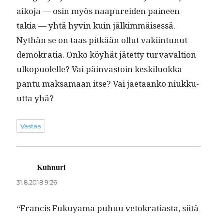
aiko­ja — osin myös naa­purei­den paineen
takia — yhtä hyvin kuin jälkimmäisessä.
Nythän se on taas pitkään ollut vaki­in­tunut
demokra­tia. Onko köy­hät jätet­ty tur­vaval­tion
ulkop­uolelle? Vai päin­vas­toin keskilu­ok­ka
pan­tu mak­samaan itse? Vai jae­taanko niukku­
ut­ta yhä?
Vastaa
Kuhnuri
sanoo:
31.8.2018 9:26
“Fran­cis Fukuya­ma puhuu vetokra­ti­as­ta, siitä