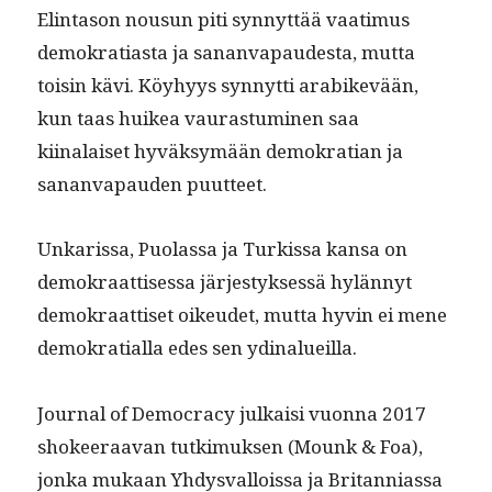
Elin­ta­son nousun piti syn­nyt­tää vaa­timus
demokra­ti­as­ta ja sanan­va­paud­es­ta, mut­ta
toisin kävi. Köy­hyys syn­nyt­ti ara­bikevään,
kun taas huikea vauras­tu­mi­nen saa
kiinalaiset hyväksymään demokra­t­ian ja
sanan­va­pau­den puutteet.
Unkaris­sa, Puo­las­sa ja Turkissa kansa on
demokraat­tises­sa järjestyk­sessä hylän­nyt
demokraat­tiset oikeudet, mut­ta hyvin ei mene
demokra­tial­la edes sen ydinalueilla.
Jour­nal of Democ­ra­cy julka­isi vuon­na 2017
shokeer­aa­van tutkimuk­sen (Mounk & Foa),
jon­ka mukaan Yhdys­val­lois­sa ja Bri­tan­ni­as­sa