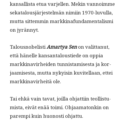
kansal­lista etua var­jellen. Mekin van­noimme
sekat­alousjär­jestelmän nimi­in 1970-luvul­la,
mut­ta sit­tem­min markki­na­fun­da­men­tal­is­mi
on jyrännyt.
Talous­no­belisti
Amartya Sen
on valit­tanut,
että hänelle kansan­taloustiede on oppia
markki­navirhei­den tun­nistamis­es­ta ja kor­
jaamis­es­ta, mut­ta nyky­isin kuvitel­laan, ettei
markki­navirheitä ole.
Tai ehkä vain tavat, joil­la ohjat­ti­in teol­lis­tu­
mista, eivät enää toi­mi. Ohjaam­a­tonkin on
parem­pi kuin huonos­ti ohjattu.