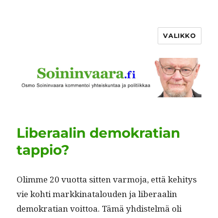
VALIKKO
Liberaalin demokratian
tappio?
Olimme 20 vuot­ta sit­ten var­mo­ja, että kehi­tys
vie kohti markki­na­t­alouden ja lib­er­aalin
demokra­t­ian voit­toa. Tämä yhdis­telmä oli