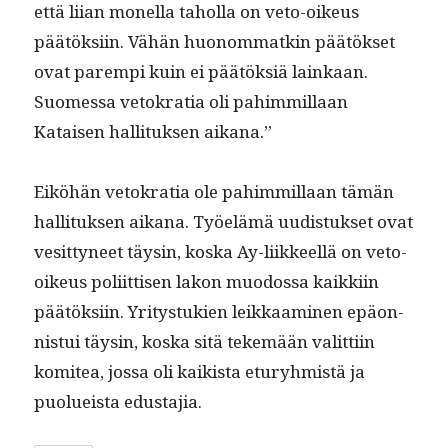
että liian monel­la tahol­la on veto-oikeus
päätök­si­in. Vähän huonom­matkin päätök­set
ovat parem­pi kuin ei päätök­siä lainkaan.
Suomes­sa vetokra­tia oli pahim­mil­laan
Kataisen hal­li­tuk­sen aikana.”
Eiköhän vetokra­tia ole pahim­mil­laan tämän
hal­li­tuk­sen aikana. Työelämä uud­is­tuk­set ovat
vesit­tyneet täysin, kos­ka Ay-liik­keel­lä on veto-
oikeus poli­it­tisen lakon muo­dos­sa kaikki­in
päätök­si­in. Yri­tys­tukien leikkaami­nen epäon­
nis­tui täysin, kos­ka sitä tekemään valit­ti­in
komitea, jos­sa oli kaik­ista etu­ryh­mistä ja
puolueista edustajia.