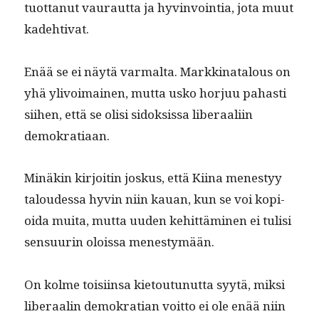
tuot­tanut vau­raut­ta ja hyv­in­voin­tia, jota muut
kadehtivat.
Enää se ei näytä var­mal­ta. Markki­na­t­alous on
yhä ylivoimainen, mut­ta usko hor­juu pahasti
siihen, että se olisi sidok­sis­sa lib­er­aali­in
demokratiaan.
Minäkin kir­joitin joskus, että Kiina men­estyy
taloudessa hyvin niin kauan, kun se voi kopi­
oi­da mui­ta, mut­ta uuden kehit­tämi­nen ei tulisi
sen­su­urin olois­sa menestymään.
On kolme toisi­in­sa kietoutunut­ta syytä, mik­si
lib­er­aalin demokra­t­ian voit­to ei ole enää niin