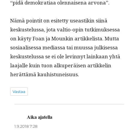
“pidä demokra­ti­aa olen­naise­na arvona”.
Nämä pointit on esitet­ty use­astikin siinä
keskustelus­sa, jota val­tio-opin tutkimuk­ses­sa
on käy­ty Foan ja Mounkin artikke­lista. Mut­ta
sosi­aalises­sa medi­as­sa tai muus­sa julkises­sa
keskustelus­sa se ei ole levin­nyt lainkaan yhtä
laa­jalle kuin tuon alku­peräisen artikke­lin
herät­tämä kauhistuneisuus.
Vastaa
Aika ajatella
sanoo:
1.9.2018 7:28