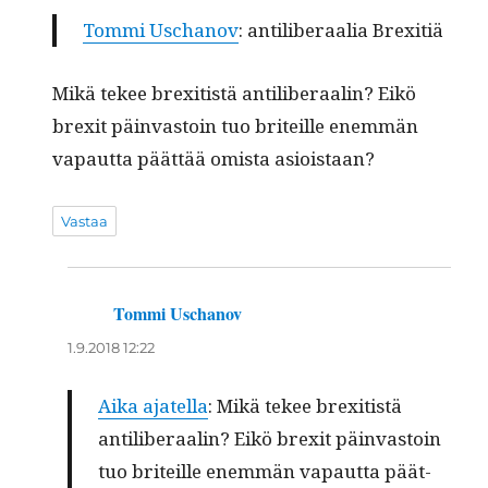
Tom­mi Uschanov
: antilib­er­aalia Brexitiä
Mikä tekee brexi­tistä antilib­er­aalin? Eikö
brex­it päin­vas­toin tuo briteille enem­män
vapaut­ta päät­tää omista asioistaan?
Vastaa
Tommi Uschanov
sanoo:
1.9.2018 12:22
Aika ajatel­la
: Mikä tekee brexi­tistä
antilib­er­aalin? Eikö brex­it päin­vas­toin
tuo briteille enem­män vapaut­ta päät­