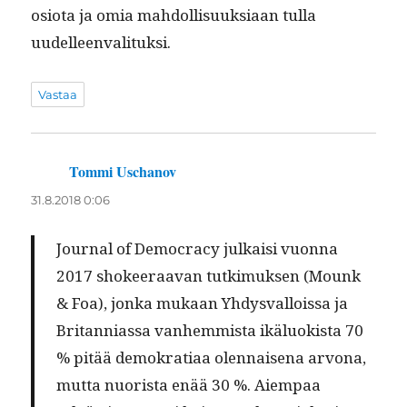
o­sio­ta ja omia mah­dol­lisuuk­si­aan tul­la
uudelleenvalituksi.
Vastaa
Tommi Uschanov
sanoo:
31.8.2018 0:06
Jour­nal of Democ­ra­cy julka­isi vuon­na
2017 shokeer­aa­van tutkimuk­sen (Mounk
& Foa), jon­ka mukaan Yhdys­val­lois­sa ja
Bri­tan­ni­as­sa van­hem­mista ikälu­ok­ista 70
% pitää demokra­ti­aa olen­naise­na arvona,
mut­ta nuorista enää 30 %. Aiem­paa