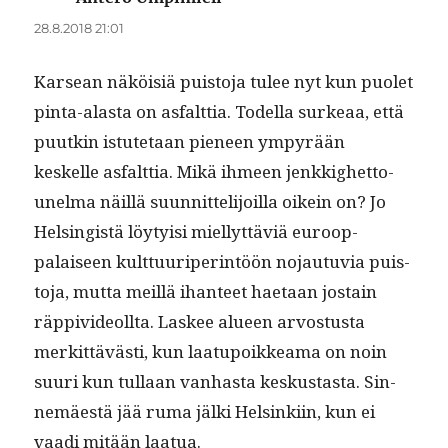
28.8.2018 21:01
Karsean näköisiä puis­to­ja tulee nyt kun puo­let
pin­ta-alas­ta on asfalt­tia. Todel­la surkeaa, että
puutkin istute­taan pie­neen ympyrään
keskelle asfalt­tia. Mikä ihmeen jenkkighet­to-
unel­ma näil­lä suun­nit­telijoil­la oikein on? Jo
Helsingistä löy­ty­isi miel­lyt­täviä euroop­
palaiseen kult­tuuriper­in­töön nojau­tu­via puis­
to­ja, mut­ta meil­lä ihanteet haetaan jostain
räp­pivide­oll­ta. Las­kee alueen arvos­tus­ta
merkit­tävästi, kun laatupoikkea­ma on noin
suuri kun tul­laan van­has­ta keskus­tas­ta. Sin­
nemäestä jää ruma jäl­ki Helsinki­in, kun ei
vaa­di mitään laatua.