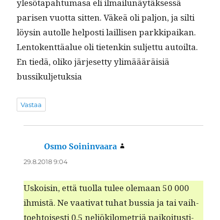
ylesö­ta­pah­tu­masa eli ilmailunäytäk­sessä
parisen vuot­ta sit­ten. Väkeä oli paljon, ja silti
löysin autolle hel­posti lail­lisen parkkipaikan.
Lento­kent­täalue oli tietenkin sul­jet­tu autoil­ta.
En tiedä, oliko jär­je­set­ty ylimäääräisiä
bussikuljetuksia
Vastaa
Osmo Soininvaara
sanoo:
29.8.2018 9:04
Uskoisin, että tuol­la tulee ole­maan 50 000
ihmistä. Ne vaa­ti­vat tuhat bus­sia ja tai vai­h­
toe­htois­es­ti 0,5 neliök­ilo­metriä paikoi­tusti­