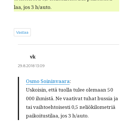
laa, jos 3 h/auto.
Vastaa
vk
sanoo:
29.8.2018 13:09
Osmo Soin­in­vaara
:
Uskoisin, että tuol­la tulee ole­maan 50
000 ihmistä. Ne vaa­ti­vat tuhat bus­sia ja
tai vai­h­toe­htois­es­ti 0,5 neliök­ilo­metriä
paikoi­tusti­laa, jos 3 h/auto.