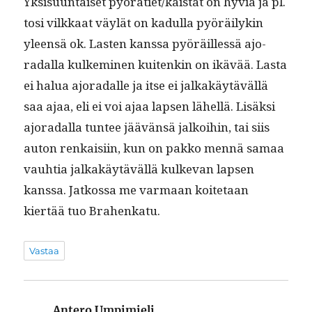
Yksisu­un­taiset pyörätiet/kaistat on hyviä ja pl.
tosi vilkkaat väylät on kadul­la pyöräi­lykin
yleen­sä ok. Las­ten kanssa pyöräil­lessä ajo­
radal­la kulkem­i­nen kuitenkin on ikävää. Las­ta
ei halua ajo­radalle ja itse ei jalka­käytäväl­lä
saa ajaa, eli ei voi ajaa lapsen lähel­lä. Lisäk­si
ajo­radal­la tun­tee jäävän­sä jalkoi­hin, tai siis
auton renkaisi­in, kun on pakko men­nä samaa
vauh­tia jalka­käytäväl­lä kulke­van lapsen
kanssa. Jatkos­sa me var­maan koite­taan
kiertää tuo Brahenkatu.
Vastaa
Antero Umpimieli
sanoo: