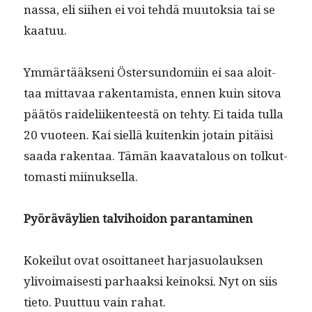
nas­sa, eli siihen ei voi tehdä muu­tok­sia tai se
kaatuu.
Ymmärtääk­seni Öster­sun­domi­in ei saa aloit­
taa mit­tavaa rak­en­tamista, ennen kuin sito­va
päätös raideli­iken­teestä on tehty. Ei tai­da tul­la
20 vuo­teen. Kai siel­lä kuitenkin jotain pitäisi
saa­da rak­en­taa. Tämän kaa­vat­alous on tolkut­
tomasti miinuksella.
Pyöräväylien talvi­hoidon parantaminen
Kokeilut ovat osoit­ta­neet har­ja­suo­lauk­sen
ylivoimais­es­ti parhaak­si keinok­si. Nyt on siis
tieto. Puut­tuu vain rahat.