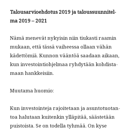
Talousarvioe­hdo­tus 2019 ja talous­su­un­nitel­
ma 2019 – 2021
Nämä menevät nyky­isin niin tiukasti raamin
mukaan, että tässä vai­heessa ollaan vähän
kädet­tömiä. Kun­non vään­töä saadaan aikaan,
kun investoin­tio­hjel­maa ryhdytään kohdis­ta­
maan hankkeisiin.
Muu­ta­ma huomio:
Kun investoin­te­ja rajoite­taan ja asun­to­tuotan­
toa halu­taan kuitenkin ylläpitää, säästetään
puis­toista. Se on todel­la tyh­mää. On kyse