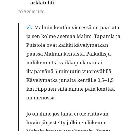
arkkitehti
sanoo:
30.8.2018 11:28
vk
: Malmin ken­tän vier­essä on päära­ta
ja sen kolme ase­maa Mal­mi, Tapani­la ja
Puis­to­la ovat kaik­ki käve­ly­matkan
päässä Malmin ken­tästä. Paikallisju­
nali­iken­net­tä vaikka­pa lauan­tai-
iltapäivänä 5 min­uutin vuorovälil­lä.
Käve­ly­mat­ka junal­ta ken­tälle 0,5–1,5
km riip­puen siitä minne päin kent­tää
on menossa.
Jo on ihme jos tämä ei ole riit­tävän
hyvin jär­jestet­ty julki­nen liikenne