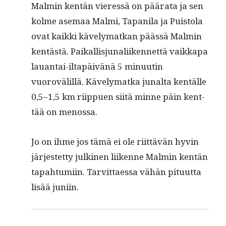
Malmin ken­tän vier­essä on päära­ta ja sen
kolme ase­maa Mal­mi, Tapani­la ja Puis­to­la
ovat kaik­ki käve­ly­matkan päässä Malmin
ken­tästä. Paikallisju­nali­iken­net­tä vaikka­pa
lauan­tai-iltapäivänä 5 min­uutin
vuorovälil­lä. Käve­ly­mat­ka junal­ta ken­tälle
0,5–1,5 km riip­puen siitä minne päin kent­
tää on menossa.
Jo on ihme jos tämä ei ole riit­tävän hyvin
jär­jestet­ty julki­nen liikenne Malmin ken­tän
tapah­tu­mi­in. Tarvit­taes­sa vähän pitu­ut­ta
lisää juniin.