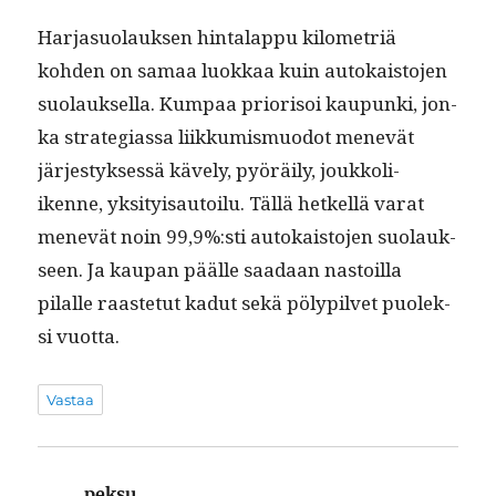
Har­ja­suo­lauk­sen hin­ta­lap­pu kilo­metriä
kohden on samaa luokkaa kuin autokaisto­jen
suo­lauk­sel­la. Kumpaa pri­or­isoi kaupun­ki, jon­
ka strate­gias­sa liikku­mis­muodot menevät
järjestyk­sessä käve­ly, pyöräi­ly, joukkoli­
ikenne, yksi­ty­isautoilu. Täl­lä het­kel­lä varat
menevät noin 99,9%:sti autokaisto­jen suo­lauk­
seen. Ja kau­pan päälle saadaan nas­toil­la
pilalle raaste­tut kadut sekä pölyp­il­vet puolek­
si vuotta.
Vastaa
peksu
sanoo: