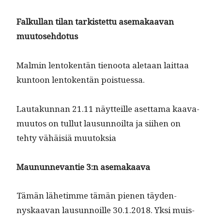
Falkul­lan tilan tark­istet­tu ase­makaa­van
muutosehdotus
Malmin lento­ken­tän tienoo­ta ale­taan lait­taa
kun­toon lento­ken­tän poistuessa.
Lau­takun­nan 21.11 näyt­teille aset­ta­ma kaava­
muu­tos on tul­lut lausun­noil­ta ja siihen on
tehty vähäisiä muutoksia
Mau­nun­nevantie 3:n asemakaava
Tämän lähetimme tämän pienen täy­den­
nyskaa­van lausun­noille 30.1.2018. Yksi muis­