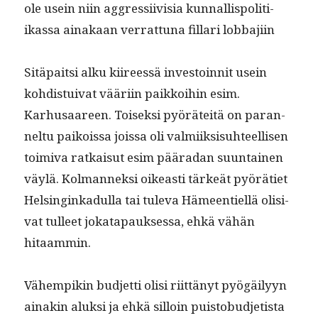
ole usein niin aggres­si­ivisia kun­nal­lispoli­ti­
ikas­sa ainakaan ver­rat­tuna fil­lari lobbajiin
Sitä­pait­si alku kiireessä investoin­nit usein
kohdis­tu­i­v­at vääri­in paikkoi­hin esim.
Karhusaa­reen. Toisek­si pyöräteitä on paran­
nel­tu paikois­sa jois­sa oli valmi­ik­sisuh­teel­lisen
toimi­va ratkaisut esim pääradan suun­tainen
väylä. Kol­man­nek­si oikeasti tärkeät pyöräti­et
Helsinginkadul­la tai tule­va Hämeen­tiel­lä oli­si­
vat tulleet jokat­a­pauk­ses­sa, ehkä vähän
hitaammin.
Vähempikin bud­jet­ti olisi riit­tänyt pyögäi­lyyn
ainakin aluk­si ja ehkä sil­loin puis­to­bud­jetista