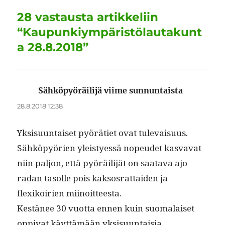
o
n
p
m
28 vastausta artikkeliin
k
“Kaupunkiympäristölautakunt
a 28.8.2018”
Sähköpyöräilijä viime sunnuntaista
sanoo:
28.8.2018 12:38
Yksisu­un­taiset pyöräti­et ovat tule­vaisu­us.
Sähköpyörien yleistyessä nopeudet kas­va­vat
niin paljon, että pyöräil­i­jät on saata­va ajo­
radan tasolle pois kak­sos­rat­taiden ja
flexikoirien miinoitteesta.
Kestänee 30 vuot­ta ennen kuin suo­ma­laiset
oppi­vat käyt­tämään yksisu­un­taisia