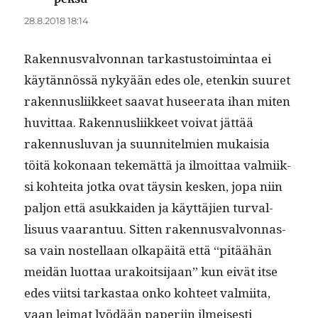
28.8.2018 18:14
Raken­nus­valvon­nan tarkas­tus­toim­intaa ei
käytän­nössä nykyään edes ole, etenkin suuret
raken­nus­li­ik­keet saa­vat huseer­a­ta ihan miten
huvit­taa. Raken­nus­li­ik­keet voivat jät­tää
raken­nus­lu­van ja suun­nitelmien mukaisia
töitä kokon­aan tekemät­tä ja ilmoit­taa valmi­ik­
si kohtei­ta jot­ka ovat täysin kesken, jopa niin
paljon että asukkaiden ja käyt­täjien tur­val­
lisu­us vaaran­tuu. Sit­ten raken­nus­valvon­nas­
sa vain nos­tel­laan olka­päitä että “pitäähän
mei­dän luot­taa urakoit­si­jaan” kun eivät itse
edes viit­si tarkas­taa onko kohteet valmi­ita,
vaan leimat lyödään paperi­in ilmeis­es­ti