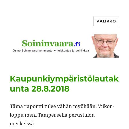
VALIKKO
Kaupunkiympäristölautak
unta 28.8.2018
Tämä raport­ti tulee vähän myöhään. Viikon­
lop­pu meni Tam­pereel­la perus­tu­lon
merkeissä