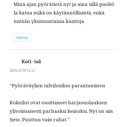
Minä ajan pyöräti­etä nyt ja aina sil­lä puolel­
la kat­ua mikä on käytän­nöl­lis­in­tä, enkä
mitään yksisu­un­taisia kaistoja.
Vastaa
Koti-isä
sanoo:
28.8.2018 12:41
“Pyöräväylien talvi­hoidon parantaminen
Kokeilut ovat osoit­ta­neet har­ja­suo­lauk­sen
ylivoimais­es­ti parhaak­si keinok­si. Nyt on siis
tieto. Puut­tuu vain rahat.”