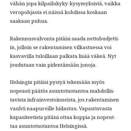
vähän jopa kil­pailukyky-kysymyk­sistä, vaik­ka
veropo­h­jas­ta ei näis­sä kohdis­sa koskaan
saakaan puhua.
Raken­nus­valvon­ta pitäisi saa­da net­to­bud­jet­ti­
in, jol­loin se rak­en­tamisen vilka­stues­sa voi
kas­vav­il­la tuloil­laan palkata lisää väkeä. Nyt
joudu­taan vain piden­tämään jonoja.
Helsin­gin pitäisi pystyä tekemään myös
nopeasti päätös asun­to­tuotan­toa mah­dol­lis­
tavista infrain­vestoin­neista, jos rak­en­tamisen
vauhti naa­pureille hidas­tuu. Vapau­tu­vas­ta
kap­a­siteetista pitäisi ottaa kop­pia ja nopeut­
taa asun­to­tuotan­toa Helsingissä.