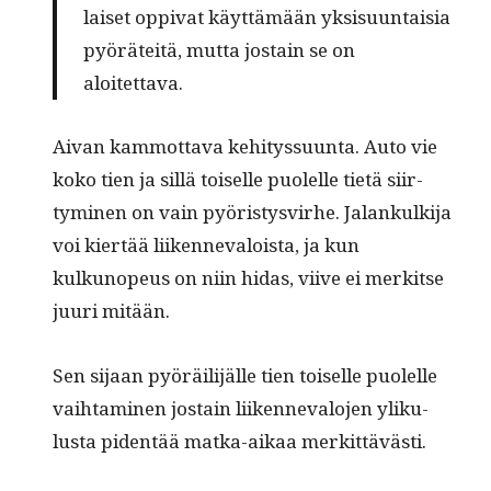
laiset oppi­vat käyt­tämään yksisu­un­taisia
pyöräteitä, mut­ta jostain se on
aloitettava.
Aivan kam­mot­ta­va kehi­tys­su­un­ta. Auto vie
koko tien ja sil­lä toiselle puolelle tietä siir­
tymi­nen on vain pyöristysvirhe. Jalankulk­i­ja
voi kiertää liiken­neval­oista, ja kun
kulkunopeus on niin hidas, viive ei merk­itse
juuri mitään.
Sen sijaan pyöräil­i­jälle tien toiselle puolelle
vai­h­t­a­mi­nen jostain liiken­neval­o­jen yliku­
lus­ta piden­tää mat­ka-aikaa merkittävästi.