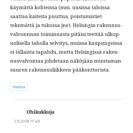
käymät­tä kohteis­sa (mm. uusis­sa talois­sa
saat­taa kaitei­ta puut­tua, pois­tu­misti­et
tekemät­tä ja tukos­sa jne). Helsin­gin raken­nus­
valvonnnan toimin­nas­ta pitäisi teet­tää ulkop­
uolisel­la tahol­la selvi­tys, muis­sa kaupungeis­sa
ei täl­laista tapah­du, mut­ta Helsingis­sä raken­
nus­valvon­taa johde­taan näköjään muu­ta­man
suuren raken­nus­li­ik­keen pääkonttorista.
Vastaa
Ohikukkuja
sanoo:
2.9.2018 17:49