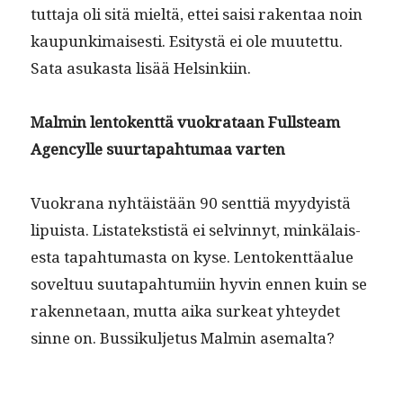
tut­ta­ja oli sitä mieltä, ettei saisi rak­en­taa noin
kaupunki­mais­es­ti. Esi­tys­tä ei ole muutet­tu.
Sata asukas­ta lisää Helsinkiin.
Malmin lento­kent­tä vuokrataan Full­steam
Agen­cylle suur­ta­pah­tu­maa varten
Vuokrana nyhtäistään 90 sent­tiä myy­dy­istä
lipuista. Lis­tatek­stistä ei selvin­nyt, minkälais­
es­ta tapah­tu­mas­ta on kyse. Lento­kent­täalue
sovel­tuu suu­ta­pah­tu­mi­in hyvin ennen kuin se
raken­netaan, mut­ta aika surkeat yhtey­det
sinne on. Bus­sikul­je­tus Malmin asemalta?