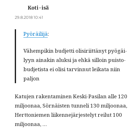
Koti-isä
sanoo:
29.8.2018 10:41
Pyöräil­i­jä
:
Vähempikin bud­jet­ti olisiri­it­tänyt pyögäi­
lyyn ainakin aluk­si ja ehkä sil­loin puis­to­
bud­jetista ei olisi tarvin­nut leika­ta niin
paljon
Katu­jen rak­en­t­a­mi­nen Kes­ki-Pasi­lan alle 120
miljoon­aa, Sörnäis­ten tun­neli 130 miljoon­aa,
Hert­toniemen liiken­nejär­jeste­lyt reilut 100
miljoonaa, …