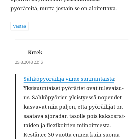
pyöräteitä, mut­ta jostain se on aloitettava.
Vastaa
Krtek
sanoo:
29.8.2018 23:13
Sähköpyöräil­i­jä viime sun­nun­taista
:
Yksisu­un­taiset pyöräti­et ovat tule­vaisu­
us. Sähköpyörien yleistyessä nopeudet
kas­va­vat niin paljon, että pyöräil­i­jät on
saata­va ajo­radan tasolle pois kak­sos­rat­
taiden ja flexikoirien miinoitteesta.
Kestänee 30 vuot­ta ennen kuin suo­ma­