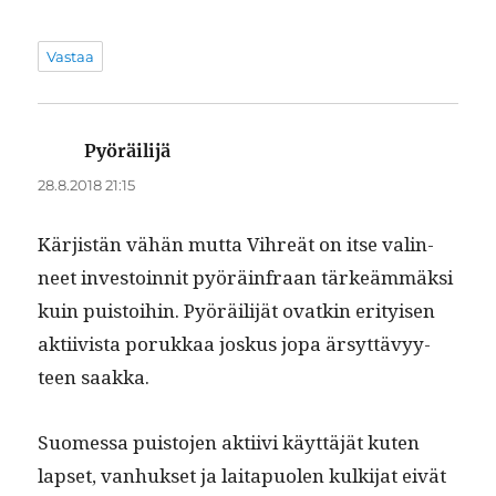
Vastaa
Pyöräilijä
sanoo:
28.8.2018 21:15
Kär­jistän vähän mut­ta Vihreät on itse valin­
neet investoin­nit pyöräin­fraan tärkeäm­mäk­si
kuin puis­toi­hin. Pyöräil­i­jät ovatkin eri­tyisen
akti­ivista porukkaa joskus jopa ärsyt­tävyy­
teen saakka.
Suomes­sa puis­to­jen akti­ivi käyt­täjät kuten
lapset, van­huk­set ja laita­puolen kulk­i­jat eivät