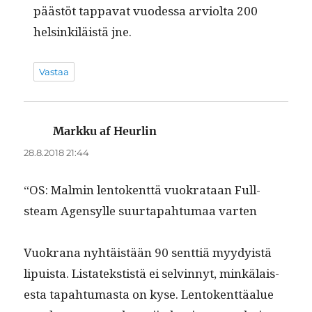
päästöt tap­pa­vat vuodessa arvi­ol­ta 200
helsinkiläistä jne.
Vastaa
Markku af Heurlin
sanoo:
28.8.2018 21:44
“OS: Malmin lento­kent­tä vuokrataan Full­
steam Agen­sylle suur­ta­pah­tu­maa varten
Vuokrana nyhtäistään 90 sent­tiä myy­dy­istä
lipuista. Lis­tatek­stistä ei selvin­nyt, minkälais­
es­ta tapah­tu­mas­ta on kyse. Lento­kent­täalue