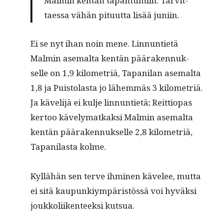
Malmin ken­tän tapah­tu­mi­in. Tarvit­
taes­sa vähän pitu­ut­ta lisää juniin.
Ei se nyt ihan noin mene. Lin­nun­ti­etä
Malmin ase­mal­ta ken­tän pääraken­nuk­
selle on 1,9 kilo­metriä, Tapani­lan ase­mal­ta
1,8 ja Puis­to­las­ta jo lähem­mäs 3 kilo­metriä.
Ja käveli­jä ei kul­je lin­nun­ti­etä; Reit­tiopas
ker­too käve­ly­matkak­si Malmin ase­mal­ta
ken­tän pääraken­nuk­selle 2,8 kilo­metriä,
Tapani­las­ta kolme.
Kyl­lähän sen ter­ve ihmi­nen kävelee, mut­ta
ei sitä kaupunkiym­päristössä voi hyväk­si
joukkoli­iken­teek­si kutsua.