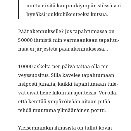
mut­ta ei sitä kaupunkiym­päristössä voi
hyväk­si joukkoli­iken­teek­si kutsua.
Pääraken­nuk­selle? Jos tapah­tu­mas­sa on
50000 ihmistä niin var­maankaan tapah­tu­
maa ei jär­jestetä päärakennuksessa…
10000 askelta per päivä taitaa olla ter­
veyssu­osi­tus. Sil­lä kävelee tapah­tu­maan
hel­posti junal­ta, kaik­ki tapah­tu­maan tule­
vat eivät liene liikun­tara­joit­teisia. Voi olla,
että kent­tää ympäröivään aitaan pitää
tehdä muu­ta­ma ylimääräi­nen portti.
Yleisem­minkin ihmi­sistä on tul­lut kovin