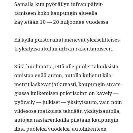
Samal­la kun pyöräi­lyn infran päivit­
tämiseen koko kaupun­gin alueel­la
käytetään 10 — 20 miljoon­aa vuodessa.
Eli kyl­lä puis­tora­hat menevät yksiselit­teis­es­
ti yksi­ty­isautoilun infran rakentamiseen.
Siitä huoli­mat­ta, että alle puo­let talouk­sista
omis­taa enää auton, autol­la kul­je­tut kilo­
metrit laske­vat jatku­vasti, kaupun­gin strate­
gias­sa kulkemisen pri­or­isoin­ti on käve­ly —
pyöräi­ly — julkiset — yksi­ty­isauto, vain noin
viides­osa matkoista tehdään yksi­ty­isautol­la,
auto­jen nastarenkail­la pilataan kaupun­gin
ilma puolek­si vuodek­si, autoli­iken­teen