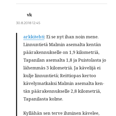
vk
sanoo:
30.8.2018 12:45
arkkite­hti
: Ei se nyt ihan noin mene.
Lin­nun­ti­etä Malmin ase­mal­ta ken­tän
pääraken­nuk­selle on 1,9 kilo­metriä,
Tapani­lan ase­mal­ta 1,8 ja Puis­to­las­ta jo
lähem­mäs 3 kilo­metriä. Ja käveli­jä ei
kul­je lin­nun­ti­etä; Reit­tiopas ker­too
käve­ly­matkak­si Malmin ase­mal­ta ken­
tän pääraken­nuk­selle 2,8 kilo­metriä,
Tapani­las­ta kolme.
Kyl­lähän sen ter­ve ihmi­nen kävelee,