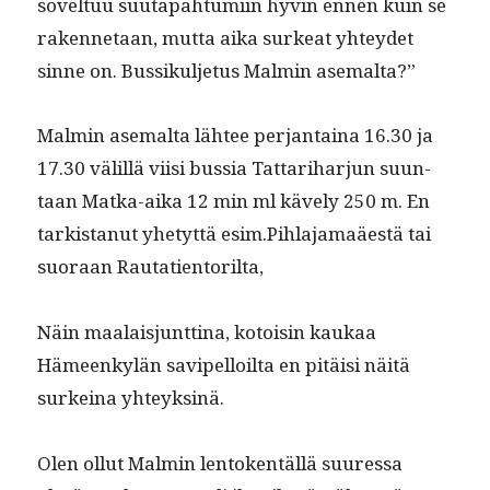
sovel­tuu suu­ta­pah­tu­mi­in hyvin ennen kuin se
raken­netaan, mut­ta aika surkeat yhtey­det
sinne on. Bus­sikul­je­tus Malmin asemalta?”
Malmin ase­mal­ta läh­tee per­jan­taina 16.30 ja
17.30 välil­lä viisi bus­sia Tat­tar­i­har­jun suun­
taan Mat­ka-aika 12 min ml käve­ly 250 m. En
tark­istanut yhetyt­tä esim.Pihlajamaäestä tai
suo­raan Rautatientorilta,
Näin maalaisjunt­ti­na, kotoisin kaukaa
Hämeenkylän savipel­loil­ta en pitäisi näitä
surkeina yhteyksinä.
Olen ollut Malmin lento­ken­täl­lä suures­sa