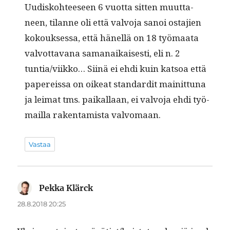
Uud­isko­hteeseen 6 vuot­ta sit­ten muut­ta­
neen, tilanne oli että valvo­ja sanoi osta­jien
kok­ouk­ses­sa, että hänel­lä on 18 työ­maa­ta
valvot­ta­vana samanaikaises­ti, eli n. 2
tuntia/viikko… Siinä ei ehdi kuin kat­soa että
papereis­sa on oikeat stan­dard­it mainit­tuna
ja leimat tms. paikallaan, ei valvo­ja ehdi työ­
mail­la rak­en­tamista valvomaan.
Vastaa
Pekka Klärck
sanoo:
28.8.2018 20:25