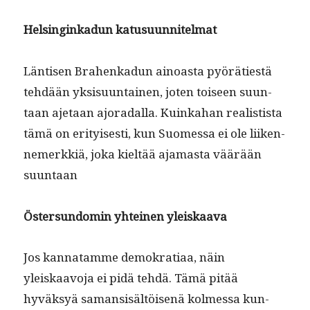
Helsinginkadun katusu­un­nitel­mat
Län­tisen Bra­henkadun ain­oas­ta pyöräti­estä
tehdään yksisu­un­tainen, joten toiseen suun­
taan aje­taan ajo­radal­la. Kuinka­han real­is­tista
tämä on eri­tyis­es­ti, kun Suomes­sa ei ole liiken­
nemerkkiä, joka kieltää aja­mas­ta väärään
suuntaan
Öster­sun­domin yhteinen yleiskaava
Jos kan­natamme demokra­ti­aa, näin
yleiskaavo­ja ei pidä tehdä. Tämä pitää
hyväksyä saman­sisältöisenä kolmes­sa kun­