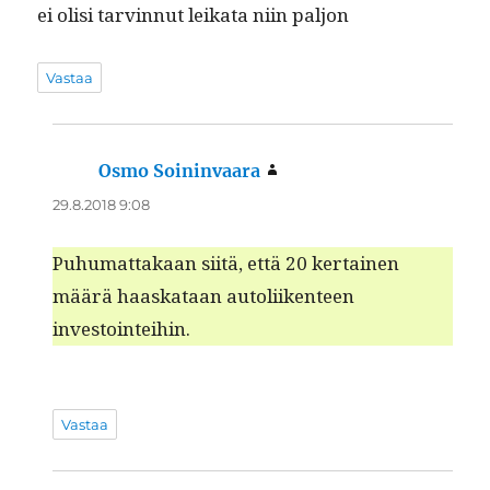
ei olisi tarvin­nut leika­ta niin paljon
Vastaa
Osmo Soininvaara
sanoo:
29.8.2018 9:08
Puhu­mat­takaan siitä, että 20 ker­tainen
määrä haaskataan autoli­iken­teen
investointeihin.
Vastaa