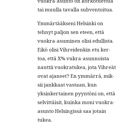
vuokra-asun­to on korkotuet­tua
tai muul­la taval­la subventoitua.
Ymmärtääk­seni Helsin­ki on
tehnyt paljon sen eteen, että
vuokra-asum­i­nen olisi edullista.
Eikö olisi Vihrei­denkin etu ker­
toa, että X% vukra-asun­noista
naut­tii vuokratukea, jota Vihreät
ovat aja­neet? En ymmär­rä, mik­
sii jankkaat vas­taan, kun
yksinker­tainen pyyn­töni on, että
selvit­täisit, kuin­ka moni vuokra-
asun­to Helsingis­sä saa jotain
tukea.