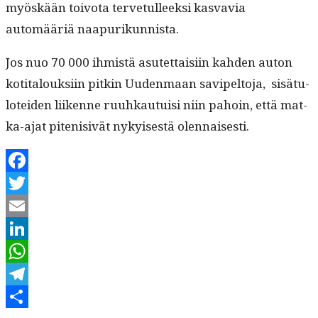
myöskään toiv­ota ter­ve­tulleek­si kas­vavia
automääriä naapurikunnista.
Jos nuo 70 000 ihmistä asutet­taisi­in kah­den auton
koti­talouk­si­in pitkin Uuden­maan savipel­to­ja, sisä­tu­
lotei­den liikenne ruuhkau­tu­isi niin pahoin, että mat­
ka-ajat piteni­sivät nykyis­es­tä olennaisesti.
Facebook
Twitter
Email
LinkedIn
WhatsApp
Telegram
Kirjoittaja
Julkaistu
Kategoriat