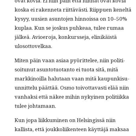
ovat kovia. Ei niin päin että hin­nat ovat kovia
kos­ka ei raken­neta riit­tävästi. Riip­puen keneltä
kysyy, uusien asun­to­jen hin­nois­sa on 10–50%
kuplaa. Kun se joskus puhkeaa, tulee rumaa
jälkeä. Avio­ero­ja, konkursse­ja, elinikäistä
ulosottovelkaa.
Miten päin vaan asi­aa pyörit­telee, niin poli­ti­
soitunut asun­to­tuotan­to ei tuo­ta sitä, mitä
markki­noil­la halu­taan vaan mitä kaupunkisu­
un­nit­telu päät­tää. Osmo toiv­ot­tavasti elää niin
van­hak­si että näkee mihin nykyi­nen poli­ti­ik­ka
tulee johtamaan.
Kun jopa liikku­mi­nen on Helsingis­sä niin
kallista, että joukkoli­iken­teen käyt­täjä mak­saa