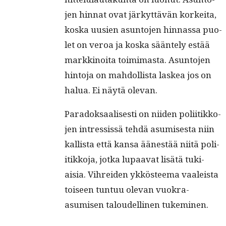
jen hin­nat ovat järkyt­tävän korkei­ta,
kos­ka uusien asun­to­jen hin­nas­sa puo­
let on veroa ja kos­ka sään­te­ly estää
markki­noi­ta toim­i­mas­ta. Asun­to­jen
hin­to­ja on mah­dol­lista laskea jos on
halua. Ei näytä olevan.
Paradok­saalis­es­ti on niiden poli­itikko­
jen intres­sis­sä tehdä asumis­es­ta niin
kallista että kansa äänestää niitä poli­
itikko­ja, jot­ka lupaa­vat lisätä tuki­
aisia. Vihrei­den ykkös­teema vaaleista
toiseen tun­tuu ole­van vuokra-
asumisen taloudelli­nen tukeminen.