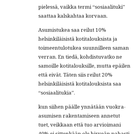
pielessä, vaik­ka ter­mi “sosi­aal­i­tu­ki”
saat­taa kalskah­taa korvaan.
Asum­is­tukea saa reilut 10%
helsinkiläi­sistä koti­talouk­sista ja
toimeen­tu­lo­tukea suun­nilleen saman
ver­ran. En tiedä, kohdis­tu­vatko ne
samoille koti­talouk­sille, mut­ta epäilen
että eivät. Täten siis reilut 20%
helsinkiläi­sistä koti­talouk­sista saa
“sosi­aal­i­tukia”.
kun siihen päälle ynnätään vuokra-
asumisen rak­en­tamiseen annetut
tuet, veikkaan että tuo arvioimani
40% ei sit­tenkään ole hirveän pahasti