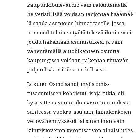
kaupunkibule­vardit: vain rak­en­ta­mal­la
hel­vetisti lisää voidaan tar­jon­taa lisäämäl­
lä saa­da asun­to­jen hin­nat tasolle, jos­sa
nor­maal­i­t­u­loinen työtä tekevä ihmi­nen ei
joudu hake­maan asum­is­tukea, ja vain
vähen­tämäl­lä autoli­iken­teen osu­ut­ta
kaupungis­sa voidaan rak­en­taa riit­tävän
paljon lisää riit­tävän edullisesti.
Ja kuten Osmo sanoi, myös omis­
tusasumiseen kohdis­tuu iso­ja tukia, oli
kyse sit­ten asun­to­tu­lon verot­to­muud­es­ta
suh­teessa vuokra-asu­jaan, lainako­rko­jen
verovähen­nyk­ses­tä tai sit­ten ihan vain
kiin­teistöveron vero­tusar­von alhaisu­ud­es­