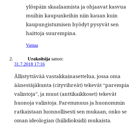
ylöspäin skaalaamista ja ohjaa­vat kasvua
mui­hin kaupunkei­hin niin kauan kuin
kaupungis­tu­misen hyödyt pysyvät sen
hait­to­ja suurempina.
Vastaa
Urakoitsija
sanoo:
31.7.2018 17:16
Ällistyt­tävää vas­takkainaset­telua, jos­sa oma
äänestäjäkun­ta (cityvihreät) tekevät “parem­pia
val­in­to­ja”, ja muut (anttikaikkoset) tekevät
huono­ja val­in­to­ja. Parem­muus ja huonom­min
ratkaistaan luon­nol­lis­es­ti sen mukaan, onko se
oman ide­olo­gian (hiilid­iok­si­di) mukaista.