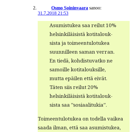
Osmo Soininvaara
sanoo:
31.7.2018 21:53
Asum­is­tukea saa reilut 10%
helsinkiläi­sistä koti­talouk­
sista ja toimeen­tu­lo­tukea
suun­nilleen saman ver­ran.
En tiedä, kohdis­tu­vatko ne
samoille koti­talouk­sille,
mut­ta epäilen että eivät.
Täten siis reilut 20%
helsinkiläi­sistä koti­talouk­
sista saa ”sosi­aal­i­tukia”.
Toimeen­tu­lo­tukea on todel­la vaikea
saa­da ilman, että saa asum­is­tukea,