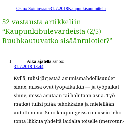
Share
Osmo Soininvaara
31.7.2018
Kaupunkisuunnittelu
52 vastausta artikkeliin
“Kaupunkibulevardeista (2/5)
Ruuhkautuvatko sisääntulotiet?”
Aika ajatella
sanoo:
31.7.2018 13:44
Kyl­lä, tulisi jär­jestää asum­is­mah­dol­lisu­udet
sinne, mis­sä ovat työ­paikatkin — ja työ­paikat
sinne, mis­sä asu­taan tai halu­taan asua. Työ­
matkat tulisi pitää tehokkaina ja mielel­lään
autot­tom­i­na. Suurkaupungeis­sa on usein teho­
ton­ta liikkua yhdeltä laidal­ta toiselle (metro­tun­