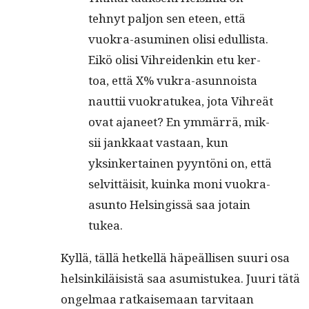
tehnyt paljon sen eteen, että
vuokra-asum­i­nen olisi edullista.
Eikö olisi Vihrei­denkin etu ker­
toa, että X% vukra-asun­noista
naut­tii vuokratukea, jota Vihreät
ovat aja­neet? En ymmär­rä, mik­
sii jankkaat vas­taan, kun
yksinker­tainen pyyn­töni on, että
selvit­täisit, kuin­ka moni vuokra-
asun­to Helsingis­sä saa jotain
tukea.
Kyl­lä, täl­lä het­kel­lä häpeäl­lisen suuri osa
helsinkiläi­sistä saa asum­is­tukea. Juuri tätä
ongel­maa ratkaise­maan tarvi­taan