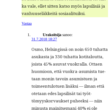
ka vale, ellet sit­ten kat­so myös lap­sil­isiä ja
van­hu­useläkkeitä sosiaalituiksi.
Vastaa
Urakoitsija
sanoo:
31.7.2018 18:27
Osmo, Helsingis­sä on noin 650 tuhat­ta
asukas­ta ja 330 tuhat­ta koti­talout­ta,
joista 45% asu­vat vuokral­la. Ottaen
huomioon, että vuokra-asum­ista tue­
taan monin tavoin asum­istuen ja
toimeen­tu­lotuen lisäk­si — ilman että
ote­taan edes lap­sil­isät tai työt­
tömyysko­r­vauk­set puheek­si — niin
minus­ta mainit­se­mani 40% ei ole