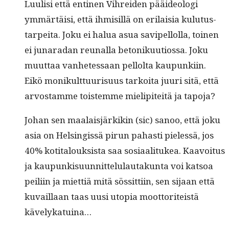
Luulisi että enti­nen Vihrei­den pääide­olo­gi
ymmärtäisi, että ihmisil­lä on eri­laisia kulu­tus­
tarpei­ta. Joku ei halua asua savipel­lol­la, toinen
ei junaradan reunal­la betonikuu­tios­sa. Joku
muut­taa van­hetes­saan pel­lol­ta kaupunki­in.
Eikö monikult­tuurisu­us tarkoi­ta juuri sitä, että
arvostamme tois­temme mielip­iteitä ja tapoja?
Johan sen maalaisjärkikin (sic) sanoo, että joku
asia on Helsingis­sä pirun pahasti pielessä, jos
40% koti­talouk­sista saa sosi­aal­i­tukea. Kaavoitus
ja kaupunkisu­un­nit­telu­lau­takun­ta voi kat­soa
peili­in ja miet­tiä mitä sös­sit­ti­in, sen sijaan että
kuvail­laan taas uusi utopia moot­toriteistä
kävelykatuina…