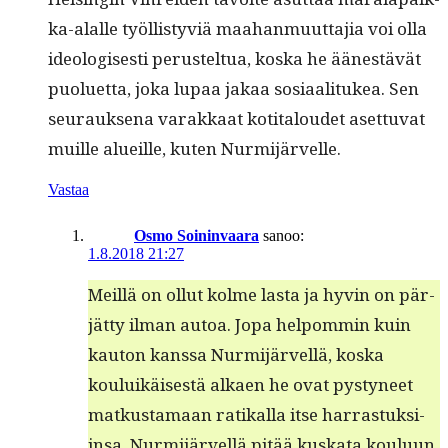
ka-alalle työl­listyviä maa­han­muut­ta­jia voi olla
ide­ol­o­gis­es­ti perustel­tua, kos­ka he äänestävät
puoluet­ta, joka lupaa jakaa sosi­aal­i­tukea. Sen
seu­rauk­se­na varakkaat koti­taloudet aset­tuvat
muille alueille, kuten Nurmijärvelle.
Vastaa
Osmo Soininvaara
sanoo:
1.8.2018 21:27
Meil­lä on ollut kolme las­ta ja hyvin on pär­
jät­ty ilman autoa. Jopa helpom­min kuin
kau­ton kanssa Nur­mi­järvel­lä, kos­ka
kouluikäis­es­tä alka­en he ovat pystyneet
matkus­ta­maan ratikalla itse har­ras­tuk­si­
in­sa. Nur­mi­järvel­lä pitää kuska­ta koulu­un