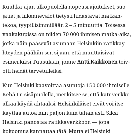
Ruuh­ka-ajan ulkop­uolel­la nopeusra­joituk­set, suo­
jati­et ja liiken­neval­ot tietysti hidas­ta­vat matkan­
tekoa, tyyp­il­lisim­mil­lään 2 – 5 min­u­ut­tia. Toises­sa
vaakakupis­sa on niiden 70 000 ihmisen mat­ka-aika,
jot­ka näin pää­sevät asumaan Helsinki­in ratikkay­
htey­den päähän sen sijaan, että muut­taisi­vat
esimerkik­si Tuusu­laan, jonne
Antti Kaikko­nen
toiv­
ot­ti hei­dät tervetulleiksi.
Kun Helsin­ki kaavoit­taa asun­to­ja 150 000 ihmiselle
Kehä I:n sisäpuolel­la, merk­it­see se, että katu­verkko
alkaa käy­dä ahtaak­si. Helsinkiläiset eivät voi itse
käyt­tää autoa niin paljon kuin tähän asti. Sik­si
Helsin­ki panos­taa ratikkaverkkoon — jopa
kokoomus kan­nat­taa tätä. Mut­ta ei Helsin­ki