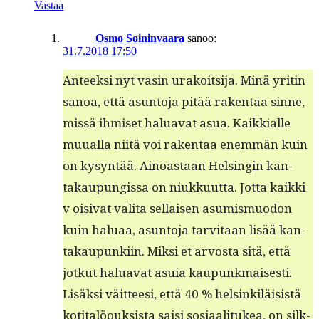
Vastaa
Osmo Soininvaara
sanoo:
31.7.2018 17:50
Anteek­si nyt vasin urakoit­si­ja. Minä yritin
sanoa, että asun­to­ja pitää rak­en­taa sinne,
mis­sä ihmiset halu­a­vat asua. Kaikkialle
muual­la niitä voi rak­en­taa enem­män kuin
on kysyn­tää. Ain­oas­taan Helsin­gin kan­
takaupungis­sa on niukku­ut­ta. Jot­ta kaik­ki
v oisi­vat vali­ta sel­l­aisen asum­is­muodon
kuin halu­aa, asun­to­ja tarvi­taan lisää kan­
takaupunki­in. Mik­si et arvos­ta sitä, että
jotkut halu­a­vat asuia kaupunkmaisesti.
Lisäk­si väit­teesi, että 40 % helsinkiläi­sistä
koti­talöouk­sista saisi sosi­aal­i­tukea, on silk­