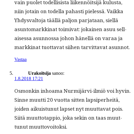
vain puo­let todel­li­sista liiken­nöit­si­jä kulus­ta,
niin jotain on todel­la pahasti pielessä. Vaik­ka
Yhdys­val­to­ja tääl­lä paljon par­jataan, siel­lä
asun­tomarkki­nat toimi­vat: jokainen asuu sel­l­
aises­sa asun­nos­sa johon hänel­lä on varaa ja
markki­nat tuot­ta­vat siihen tarvit­ta­vat asunnot.
Vastaa
Urakoitsija
sanoo:
1.8.2018 17:21
Osmonkin inhoa­ma Nur­mi­järvi-ilmiö voi hyvin.
Sinne muut­ti 20 vuot­ta sit­ten lap­siper­heitä,
joiden aikuis­tunut lapset nyt muut­ta­vat pois.
Siitä muut­to­tap­pio, joka sekin on taas muut­
tunut muuttovoitoksi.