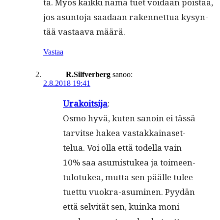
ta. Myös kaik­ki nämä tuet voidaan pois­taa,
jos asun­to­ja saadaan raken­net­tua kysyn­
tää vas­taa­va määrä.
Vastaa
R.Silfverberg
sanoo:
2.8.2018 19:41
Urakoit­si­ja
:
Osmo hyvä, kuten sanoin ei tässä
tarvitse hakea vas­takkainaset­
telua. Voi olla että todel­la vain
10% saa asum­is­tukea ja toimeen­
tu­lo­tukea, mut­ta sen päälle tulee
tuet­tu vuokra-asum­i­nen. Pyy­dän
että selvität sen, kuin­ka moni