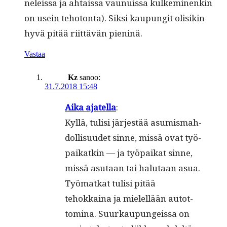
neleis­sa ja ahtais­sa vaunuis­sa kulkem­i­nenkin
on usein teho­ton­ta). Sik­si kaupun­git olisikin
hyvä pitää riit­tävän pieninä.
Vastaa
Kz
sanoo:
31.7.2018 15:48
Aika ajatel­la
:
Kyl­lä, tulisi jär­jestää asum­is­mah­
dol­lisu­udet sinne, mis­sä ovat työ­
paikatkin — ja työ­paikat sinne,
mis­sä asu­taan tai halu­taan asua.
Työ­matkat tulisi pitää
tehokkaina ja mielel­lään autot­
tom­i­na. Suurkaupungeis­sa on