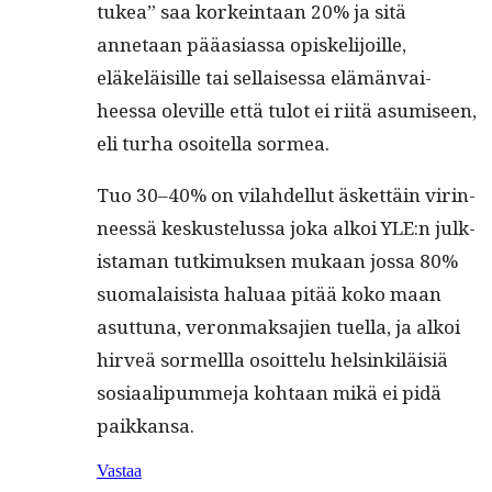
tukea” saa korkein­taan 20% ja sitä
annetaan pääasi­as­sa opiske­li­joille,
eläkeläisille tai sel­l­aises­sa elämän­vai­
heessa oleville että tulot ei riitä asumiseen,
eli turha osoitel­la sormea.
Tuo 30–40% on vilahdel­lut äsket­täin virin­
neessä keskustelus­sa joka alkoi YLE:n julk­
ista­man tutkimuk­sen mukaan jos­sa 80%
suo­ma­lai­sista halu­aa pitää koko maan
asut­tuna, veron­mak­sajien tuel­la, ja alkoi
hirveä sormel­l­la osoit­telu helsinkiläisiä
sosi­aalipum­me­ja kohtaan mikä ei pidä
paikkansa.
Vastaa