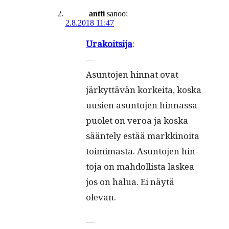
antti
sanoo:
2.8.2018 11:47
Urakoit­si­ja
:
—
Asun­to­jen hin­nat ovat
järkyt­tävän korkei­ta, kos­ka
uusien asun­to­jen hin­nas­sa
puo­let on veroa ja kos­ka
sään­te­ly estää markki­noi­ta
toim­i­mas­ta. Asun­to­jen hin­
to­ja on mah­dol­lista laskea
jos on halua. Ei näytä
olevan.
—