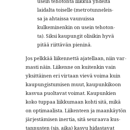
usein teho­ton­ta liikkua yhdeltä
laidal­ta toiselle (metro­tun­neleis­
sa ja ahtais­sa vaunuis­sa
kulkem­i­nenkin on usein teho­ton­
ta). Sik­si kaupun­git olisikin hyvä
pitää riit­tävän pieninä.
Jos pelkkää liiken­net­tä ajatel­laan, niin var­
masti näin. Liikenne on kuitenkin vain
yksit­täi­nen eri vir­taan vievä voima kuin
kaupungis­tu­misen muut, kaupunkikoon
kasvua puolta­vat voimat. Kaupunkien
koko tup­paa liikku­maan kohti sitä, mikä
on opti­maal­ista. Liiken­teen ja maankäytön
jär­jestämisen iner­tia, sitä seu­raa­va kus­
tan­nusten (sis. aika) kasvu hidas­ta­vat