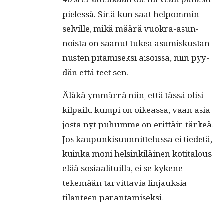
pielessä. Sinä kun saat helpom­min
selville, mikä määrä vuokra-asun­
noista on saanut tukea asumiskus­tan­
nusten pitämisek­si aisois­sa, niin pyy­
dän että teet sen.
Äläkä ymmär­rä niin, että tässä olisi
kil­pailu kumpi on oike­as­sa, vaan asia
jos­ta nyt puhumme on erit­täin tärkeä.
Jos kaupunkisu­un­nit­telus­sa ei tiede­tä,
kuin­ka moni helsinkiläi­nen koti­talous
elää sosi­aal­i­tu­il­la, ei se kykene
tekemään tarvit­tavia lin­jauk­sia
tilanteen parantamiseksi.