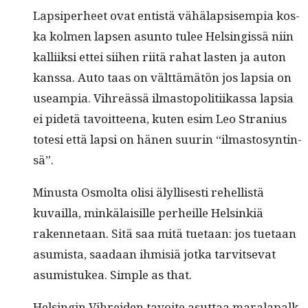
Lap­siper­heet ovat entistä vähälap­sisem­pia kos­
ka kol­men lapsen asun­to tulee Helsingis­sä niin
kalli­ik­si ettei siihen riitä rahat las­ten ja auton
kanssa. Auto taas on vält­tämätön jos lap­sia on
use­ampia. Vihreässä ilmastopoli­ti­ikas­sa lap­sia
ei pide­tä tavoit­teena, kuten esim Leo Stra­nius
tote­si että lap­si on hänen suurin “ilmas­tosyntin­
sä”.
Minus­ta Osmol­ta olisi älyl­lis­es­ti rehellistä
kuvail­la, minkälaisille per­heille Helsinkiä
raken­netaan. Sitä saa mitä tue­taan: jos tue­taan
asum­ista, saadaan ihmisiä jot­ka tarvit­se­vat
asum­is­tukea. Sim­ple as that.
Helsin­gin Vihrei­den tavoite asut­taa mar­ala­palk­