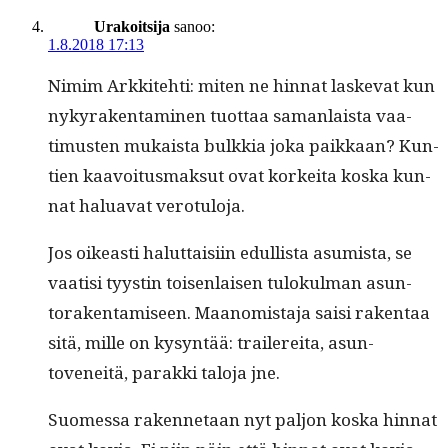
Urakoitsija
sanoo:
1.8.2018 17:13
Nim­im Arkkite­hti: miten ne hin­nat laske­vat kun
nykyrak­en­t­a­mi­nen tuot­taa saman­laista vaa­
timusten mukaista bulkkia joka paikkaan? Kun­
tien kaavoitus­mak­sut ovat korkei­ta kos­ka kun­
nat halu­a­vat verotuloja.
Jos oikeasti halut­taisi­in edullista asum­ista, se
vaatisi tyystin toisen­laisen tulokul­man asun­
torak­en­tamiseen. Maan­omis­ta­ja saisi rak­en­taa
sitä, mille on kysyn­tää: trail­ere­i­ta, asun­
toveneitä, parak­ki talo­ja jne.
Suomes­sa raken­netaan nyt paljon kos­ka hin­nat