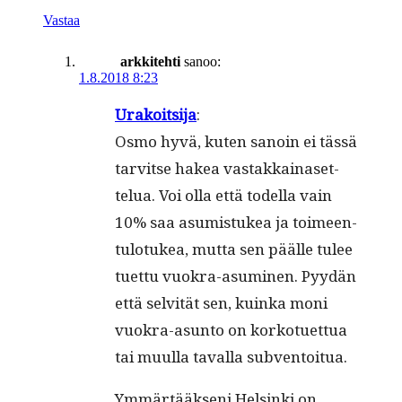
Vastaa
arkkitehti
sanoo:
1.8.2018 8:23
Urakoit­si­ja
:
Osmo hyvä, kuten sanoin ei tässä
tarvitse hakea vas­takkainaset­
telua. Voi olla että todel­la vain
10% saa asum­is­tukea ja toimeen­
tu­lo­tukea, mut­ta sen päälle tulee
tuet­tu vuokra-asum­i­nen. Pyy­dän
että selvität sen, kuin­ka moni
vuokra-asun­to on korkotuet­tua
tai muul­la taval­la subventoitua.
Ymmärtääk­seni Helsin­ki on