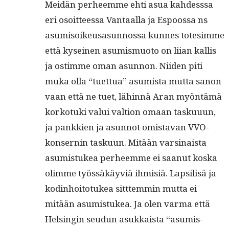
Mei­dän per­heemme ehti asua kahdess­sa
eri osoit­teessa Van­taal­la ja Espoos­sa ns
asum­isoikeusasun­nos­sa kunnes totes­imme
että kyseinen asum­is­muo­to on liian kallis
ja ostimme oman asun­non. Niiden piti
muka olla “tuet­tua” asum­ista mut­ta sanon
vaan että ne tuet, lähin­nä Aran myön­tämä
korko­tu­ki valui val­tion omaan tasku­u­un,
ja pankkien ja asun­not omis­ta­van VVO-
kon­sernin tasku­un. Mitään varsi­naista
asum­is­tukea per­heemme ei saanut kos­ka
olimme työssäkäyviä ihmisiä. Lap­sil­isä ja
kod­in­hoito­tukea sitt­tem­min mut­ta ei
mitään asum­is­tukea. Ja olen var­ma että
Helsin­gin seudun asukkaista “asum­is­