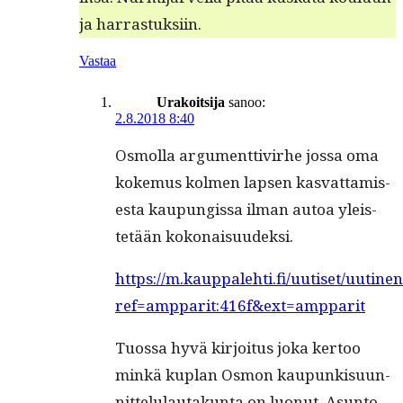
ja harrastuksiin.
Vastaa
Urakoitsija
sanoo:
2.8.2018 8:40
Osmol­la argu­ment­tivirhe jos­sa oma
koke­mus kol­men lapsen kas­vat­tamis­
es­ta kaupungis­sa ilman autoa yleis­
tetään kokonaisuudeksi.
https://m.kauppalehti.fi/uutiset/uuti
ref=ampparit:416f&ext=ampparit
Tuos­sa hyvä kir­joi­tus joka ker­too
minkä kuplan Osmon kaupunkisu­un­
nit­telu­lau­takun­ta on luonut. Asun­to­