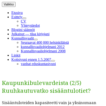
Siirry
Valikko
sisältöön
Etusivu
Esittely
näytä
CV
alavalikko
Yhteystiedot
Blogini säännöt
Julkaisut — tilaa kirjojani
Kunnallisvaalit
näytä
Seuraavat 400 000 helsinkiläistä
alavalikko
kunnallisvaaliohjelmani 2012
Kunnallisvaaliohjelmani 2008
Linkit
Kotisivuni ennen 1.5.2007
näytä
vanhat eduskuntasivuni
alavalikko
Kaupunkibulevardeista (2/5)
Ruuhkautuvatko sisääntulotiet?
Sisään­tu­lotei­den kap­a­siteet­ti vain ja yksi­no­maan