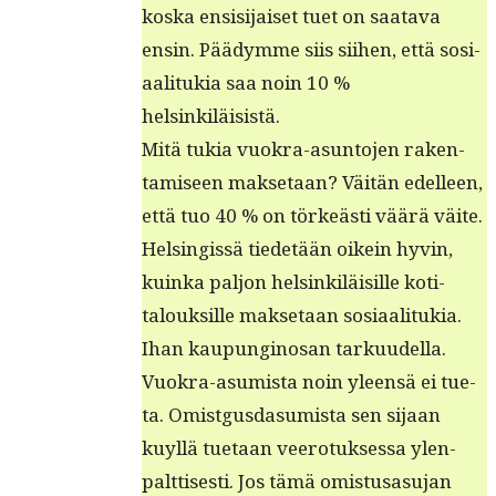
kos­ka ensisi­jaiset tuet on saata­va
ensin. Päädymme siis siihen, että sosi­
aal­i­tukia saa noin 10 %
helsinkiläisistä.
Mitä tukia vuokra-asun­to­jen rak­en­
tamiseen mak­se­taan? Väitän edelleen,
että tuo 40 % on törkeästi väärä väite.
Helsingis­sä tiede­tään oikein hyvin,
kuin­ka paljon helsinkiläisille koti­
talouk­sille mak­se­taan sosi­aal­i­tukia.
Ihan kaupungi­nosan tarkuudella.
Vuokra-asum­ista noin yleen­sä ei tue­
ta. Omist­gus­da­sum­ista sen sijaan
kuyl­lä tue­taan veero­tuk­ses­sa ylen­
palt­tis­es­ti. Jos tämä omis­tusasu­jan