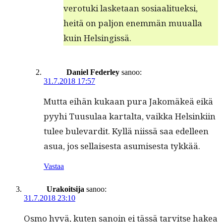
vero­tu­ki las­ke­taan sosi­aal­ituek­si,
heitä on paljon enem­män muual­la
kuin Helsingissä.
Daniel Federley
sanoo:
31.7.2018 17:57
Mut­ta eihän kukaan pura Jakomäkeä eikä
pyy­hi Tuusu­laa kar­tal­ta, vaik­ka Helsinki­in
tulee bule­vardit. Kyl­lä niis­sä saa edelleen
asua, jos sel­l­ais­es­ta asumis­es­ta tykkää.
Vastaa
Urakoitsija
sanoo:
31.7.2018 23:10
Osmo hyvä, kuten sanoin ei tässä tarvitse hakea