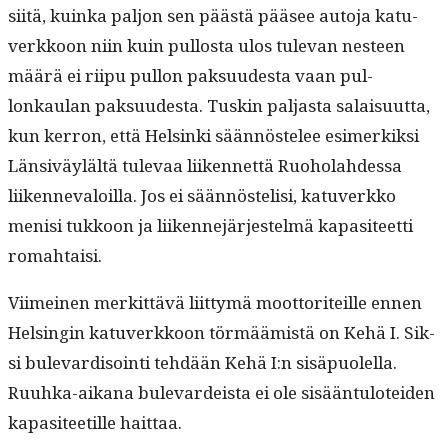
siitä, kuin­ka paljon sen päästä pääsee auto­ja katu­
verkkoon niin kuin pul­losta ulos tule­van nes­teen
määrä ei riipu pul­lon pak­su­ud­es­ta vaan pul­
lonkaulan pak­su­ud­es­ta. Tuskin pal­jas­ta salaisu­ut­ta,
kun ker­ron, että Helsin­ki sään­nöstelee esimerkik­si
Län­siväylältä tule­vaa liiken­net­tä Ruo­ho­lahdessa
liiken­neval­oil­la. Jos ei sään­nöstelisi, katu­verkko
menisi tukkoon ja liiken­nejär­jestelmä kap­a­siteet­ti
romahtaisi.
Viimeinen merkit­tävä liit­tymä moot­toriteille ennen
Helsin­gin katu­verkkoon tör­määmistä on Kehä I. Sik­
si bule­vardis­oin­ti tehdään Kehä I:n sisäpuolel­la.
Ruuh­ka-aikana bule­vardeista ei ole sisään­tu­lotei­den
kap­a­siteetille haittaa.