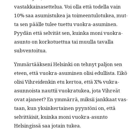
vas­takkainaset­telua. Voi olla että todel­la vain
10% saa asum­is­tukea ja toimeen­tu­lo­tukea, mut­
ta sen päälle tulee tuet­tu vuokra-asum­i­nen.
Pyy­dän että selvität sen, kuin­ka moni vuokra-
asun­to on korkotuet­tua tai muul­la taval­la
subventoitua.
Ymmärtääk­seni Helsin­ki on tehnyt paljon sen
eteen, että vuokra-asum­i­nen olisi edullista. Eikö
olisi Vihrei­denkin etu ker­toa, että X% vukra-
asun­noista naut­tii vuokratukea, jota Vihreät
ovat aja­neet? En ymmär­rä, mik­sii jankkaat vas­
taan, kun yksinker­tainen pyyn­töni on, että
selvit­täisit, kuin­ka moni vuokra-asun­to
Helsingis­sä saa jotain tukea.