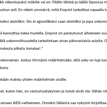
 viikon­lopuk­si mökille vai en. Päätin lähteä ja tääl­lä Sipoos­sa minä
o­hon asti. En oikein ymmär­rä, mitä Enqvist tarkoit­taa vapaal­la tah­d
sek­si ateis­tik­si. Siis ei agnos­tikok­si vaan ateis­tik­si ja jopa uskon
ä kan­nat­taa lukea huolel­la. Enqvist on paneu­tunut aiheeseen suurel
isäl­lä uskon­nol­lisu­udel­la tarkoite­taan aivan päin­vas­taisia asioi­t
jumalau­ta pilkata Jumalaa!.”
sa olen­nainen. Joskus tör­mäsin määritelmään, että usko on luja luot­
losta.
tenkään mah­du yhden määritelmän sisälle.
et, kuten hän, on vas­tus­tuskykyi­nen ja toiset eivät ole. Vähän nii
a­maan AIDS-vai­heeseen. Onnek­si täl­laista saa nyky­isin kir­joit­taa.