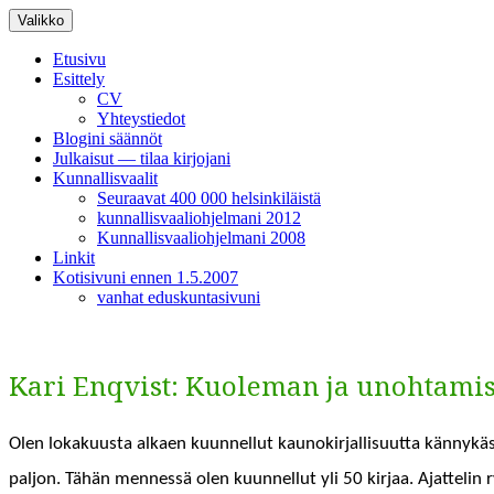
Siirry
Valikko
sisältöön
Etusivu
Esittely
CV
Yhteystiedot
Blogini säännöt
Julkaisut — tilaa kirjojani
Kunnallisvaalit
Seuraavat 400 000 helsinkiläistä
kunnallisvaaliohjelmani 2012
Kunnallisvaaliohjelmani 2008
Linkit
Kotisivuni ennen 1.5.2007
vanhat eduskuntasivuni
Kari Enqvist: Kuoleman ja unohtamis
Olen lokaku­us­ta alka­en kuun­nel­lut kaunokir­jal­lisu­ut­ta kän­nykäs
paljon. Tähän men­nessä olen kuun­nel­lut yli 50 kir­jaa. Ajat­telin r