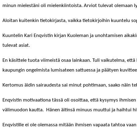
min­un mielestäni oli mie­lenki­in­toista. Arviot tule­vat ole­maan l
Aloi­tan kuitenkin tietokir­jas­ta, vaik­ka tietokir­joi­hin kuun­telu 
Kuun­telin Kari Enqvistin kir­jan Kuole­man ja uno­htamisen aikakir­j
tule­vat asiat.
En käsit­tele tuo­ta viimeistä osaa lainkaan. Tuli vaikutel­ma, että Enq
kaupun­gin ongelmista lumisateen sattues­sa ja pää­tyen kuvit­teel­li
Ker­to­mus äidin sairaud­es­ta sai min­ut pohti­maan, saako näin te
Enqvistin moti­vaa­tiona tässä oli osoit­taa, että kysymys ihmise
välimuodon kaut­ta. Hänen äitin­sä min­u­us muut­tui ja hai­h­tui h
Enqvis­tille ei ole ole­mas­sa mitään ihmisen vapaa­ta tah­toa vaan 