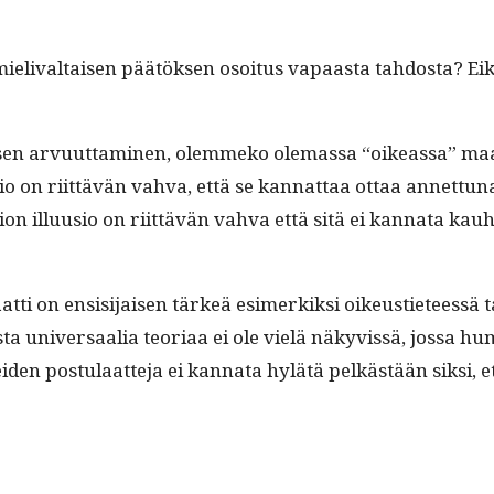
eli­v­al­taisen päätök­sen osoi­tus vapaas­ta tah­dos­ta? E
 arvu­ut­ta­mi­nen, olem­meko ole­mas­sa “oike­as­sa” maa
u­sio on riit­tävän vah­va, että se kan­nat­taa ottaa annet­t
ion illu­u­sio on riit­tävän vah­va että sitä ei kan­na­ta k
­ti on ensisi­jaisen tärkeä esimerkik­si oikeusti­eteessä ta
ista uni­ver­saalia teo­ri­aa ei ole vielä näkyvis­sä, jos­sa hu
­den pos­tu­laat­te­ja ei kan­na­ta hylätä pelkästään sik­si, et