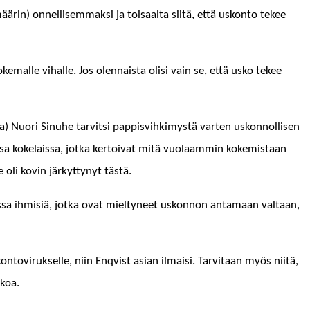
äärin) onnel­lisem­mak­si ja toisaal­ta siitä, että uskon­to tekee
oke­malle vihalle. Jos olen­naista olisi vain se, että usko tekee
na) Nuori Sin­uhe tarvit­si pap­pisvihkimys­tä varten uskon­nol­lisen
a koke­lais­sa, jot­ka ker­toi­vat mitä vuo­laam­min kokemis­taan
he oli kovin järkyt­tynyt tästä.
h­dos­sa ihmisiä, jot­ka ovat miel­tyneet uskon­non anta­maan val­taan,
n­toviruk­selle, niin Enqvist asian ilmaisi. Tarvi­taan myös niitä,
nkoa.