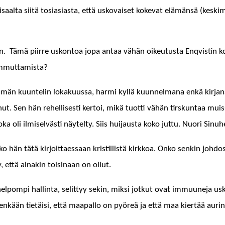
al­ta siitä tosi­asi­as­ta, että usko­vaiset koke­vat elämän­sä (keskim
si­aan. Tämä piirre uskon­toa jopa antaa vähän oikeu­tus­ta Enqvistin k
sammuttamista?
Tämän kuun­telin lokaku­us­sa, har­mi kyl­lä kuun­nel­mana enkä kir­ja
. Sen hän rehellis­es­ti ker­toi, mikä tuot­ti vähän tirskun­taa muis­s
oka oli ilmi­selvästi näytel­ty. Siis hui­jaus­ta koko jut­tu. Nuori Sin­u
e­liko hän tätä kir­joit­taes­saan kris­til­listä kirkkoa. Onko senkin jo
y, että ainakin toisi­naan on ollut.
lpom­pi hallinta, selit­tyy sekin, mik­si jotkut ovat immuune­ja usko
eenkään tietäisi, että maa­pal­lo on pyöreä ja että maa kiertää auri