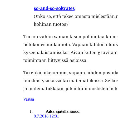
so-and-so-sokrates
:
Onko se, että tekee omas­ta mielestään mi
kohi­nan tuotos?
Tuo on vähän saman tason pohd­in­taa kuin sen
tietokones­im­u­laa­tio­ta. Vapaan tah­don illu­
kyseenalais­tamisek­si. Aivan kuten grav­i­taa­t
toim­intaan liit­tyvis­sä asioissa.
Tai ehkä oikeam­min, vapaan tah­don pos­tu­laat
hiukkas­fysi­ikas­sa tai matem­ati­ikas­sa. Sel­l­a
ja matem­ati­ikkaan, joten human­is­tis­ten tietei
Vastaa
Aika ajatella
sanoo:
8.7.2018 12:31