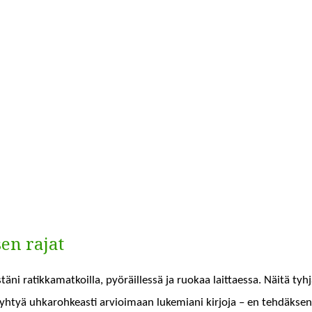
en rajat
täni ratikka­matkoil­la, pyöräil­lessä ja ruokaa lait­taes­sa. Näitä tyhj
yhtyä uhkarohkeasti arvioimaan lukemi­ani kir­jo­ja – en tehdäk­seni ni