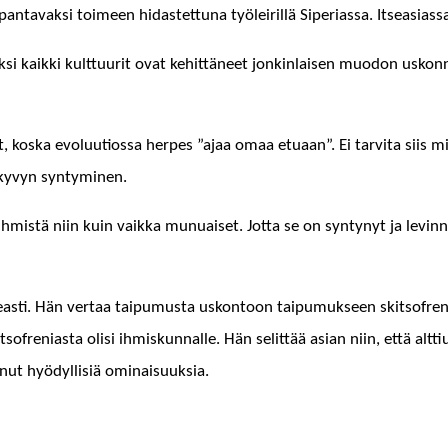
an­tavak­si toimeen hidastet­tuna työleir­il­lä Siperi­as­sa. Itseasi­as
­si kaik­ki kult­tuu­rit ovat kehit­täneet jonkin­laisen muodon uskon
, kos­ka evoluu­tios­sa her­pes ”ajaa omaa etu­aan”. Ei tarvi­ta siis m
uskyvyn syntyminen.
mistä niin kuin vaik­ka munuaiset. Jot­ta se on syn­tynyt ja levin­ny
i. Hän ver­taa taipumus­ta uskon­toon taipumuk­seen skit­sofre­ni­aan
fre­ni­as­ta olisi ihmiskun­nalle. Hän selit­tää asian niin, että alt­t
ut hyödyl­lisiä ominaisuuksia.