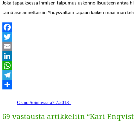
Joka tapauk­ses­sa ihmisen taipumus uskon­nol­lisu­u­teen antaa hi
tämä ase annet­taisi­in Yhdys­val­tain tapaan kaiken maail­man tele
Facebook
Twitter
Email
LinkedIn
WhatsApp
Telegram
Kirjoittaja
Julkaistu
Kategoriat
Share
Osmo Soininvaara
7.7.2018
_
69 vastausta artikkeliin “Kari Enqvi