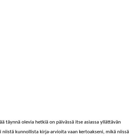
ää täyn­nä ole­via het­k­iä on päivässä itse asi­as­sa yllät­tävän
istä kun­nol­lista kir­ja-arvioi­ta vaan ker­toak­seni, mikä niis­sä