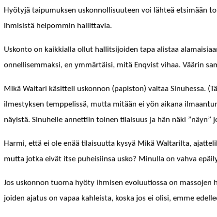
Hyö­tyjä taipumuk­sen uskon­nol­lisu­u­teen voi lähteä etsimään toisa
ihmi­sistä helpom­min hallittavia.
Uskon­to on kaikkial­la ollut hal­lit­si­joiden tapa alis­taa ala­mai
onnel­lisem­mak­si, en ymmärtäisi, mitä Enqvist vihaa. Väärin 
Mikä Wal­tari käsit­teli uskon­non (papis­ton) val­taa Sin­uhes­sa. (
ilmestyk­sen temp­pelis­sä, mut­ta mitään ei yön aikana ilmaan­tunut
näy­istä. Sin­uhelle annet­ti­in toinen tilaisu­us ja hän näki ”näyn” j
Har­mi, että ei ole enää tilaisu­ut­ta kysyä Mikä Wal­tar­il­ta, ajat­t
mut­ta jot­ka eivät itse puheisi­in­sa usko? Min­ul­la on vah­va epäi­l
Jos uskon­non tuo­ma hyö­ty ihmisen evoluu­tios­sa on mas­so­jen he
joiden aja­tus on vapaa kahleista, kos­ka jos ei olisi, emme edell