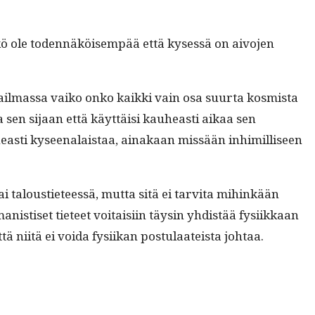
ikö ole toden­näköisem­pää että kysessä on aivo­jen
il­mas­sa vaiko onko kaik­ki vain osa suur­ta kos­mista
una sen sijaan että käyt­täisi kauheasti aikaa sen
auheasti kyseenalais­taa, ainakaan mis­sään inhimil­liseen
i talousti­eteessä, mut­ta sitä ei tarvi­ta mihinkään
man­is­tiset tieteet voitaisi­in täysin yhdis­tää fysi­ikkaan
tä niitä ei voi­da fysi­ikan pos­tu­laateista johtaa.