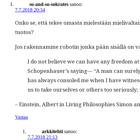
so-and-so-sokrates
sanoo:
7.7.2018 20:34
Onko se, että tekee omas­ta mielestään mieli­v­al­ta
tuotos?
Jos raken­namme robotin jon­ka pään sisäl­lä on va
I do not believe we can have any free­dom at al
Schopenhauer’s say­ing— “A man can sure­ly 
has always con­soled me when I have wit­nessed o
us to take our­selves or oth­ers too seri­ous­l
­­­– Ein­stein, Albert in Liv­ing Philoso­phies Simon
Vastaa
arkkitehti
sanoo:
7.7.2018 21:13