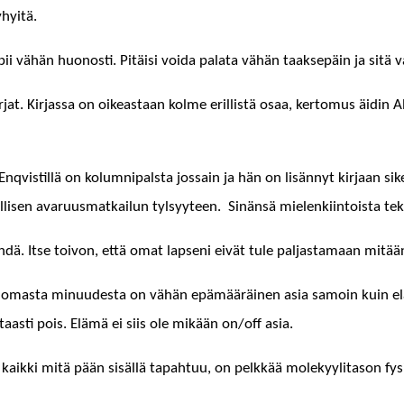
yhyitä.
sopii vähän huonos­ti. Pitäisi voi­da pala­ta vähän taak­sepäin ja sitä 
at. Kir­jas­sa on oikeas­t­aan kolme eril­listä osaa, ker­to­mus äidin
vis­til­lä on kolum­ni­pal­s­ta jos­sain ja hän on lisän­nyt kir­jaan sik­
sen avaru­us­matkailun tyl­syy­teen. Sinän­sä mie­lenki­in­toista tek­
hdä. Itse toivon, että omat lapseni eivät tule pal­jas­ta­maan mitään
n omas­ta min­u­ud­es­ta on vähän epämääräi­nen asia samoin kuin el
itaasti pois. Elämä ei siis ole mikään on/off asia.
kaik­ki mitä pään sisäl­lä tapah­tuu, on pelkkää molekyyl­i­ta­son fys