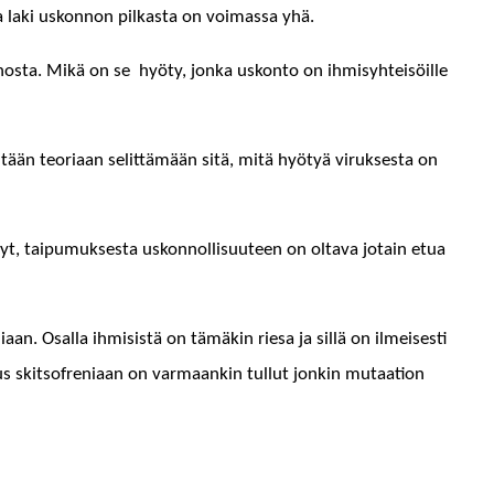
­sa laki uskon­non pilka­s­ta on voimas­sa yhä.
­nos­ta. Mikä on se hyö­ty, jon­ka uskon­to on ihmisy­hteisöille
itään teo­ri­aan selit­tämään sitä, mitä hyö­tyä viruk­ses­ta on
t, taipumuk­ses­ta uskon­nol­lisu­u­teen on olta­va jotain etua
. Osal­la ihmi­sistä on tämäkin riesa ja sil­lä on ilmeis­es­ti
ius skit­sofre­ni­aan on var­maankin tul­lut jonkin mutaa­tion