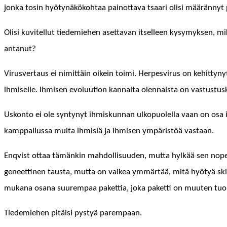
jon­ka tosin hyö­tynäköko­htaa pain­ot­ta­va tsaari olisi määrän­nyt p
Olisi kuvitel­lut tiedemiehen aset­ta­van itselleen kysymyk­sen, mik
antanut?
Virusver­taus ei nimit­täin oikein toi­mi. Her­pesvirus on kehit­tynyt
ihmiselle. Ihmisen evoluu­tion kannal­ta olen­naista on vas­tus­t
Uskon­to ei ole syn­tynyt ihmiskun­nan ulkop­uolel­la vaan on osa ih
kamp­pailus­sa mui­ta ihmisiä ja ihmisen ympäristöä vastaan.
Enqvist ottaa tämänkin mah­dol­lisu­u­den, mut­ta hylkää sen nopeast
geneet­ti­nen taus­ta, mut­ta on vaikea ymmärtää, mitä hyö­tyä skit­so
mukana osana suurem­paa paket­tia, joka paket­ti on muuten tuon
Tiedemiehen pitäisi pystyä parempaan.