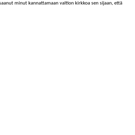
aanut min­ut kan­nat­ta­maan val­tion kirkkoa sen sijaan, että