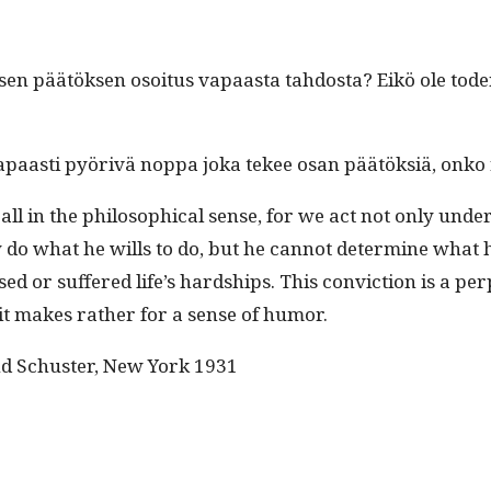
isen päätök­sen osoi­tus vapaas­ta tah­dos­ta? Eikö ole to
paasti pyörivä nop­pa joka tekee osan päätök­siä, onko r
l in the philo­soph­i­cal sense, for we act not only under 
do what he wills to do, but he can­not deter­mine what
r suf­fered life’s hard­ships. This con­vic­tion is a per­pe
y; it makes rather for a sense of humor.
 and Schus­ter, New York 1931