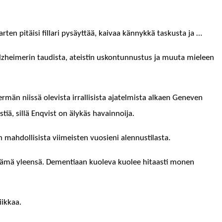
varten pitäisi fil­lari pysäyt­tää, kaivaa kän­nykkä taskus­ta ja …
 Alzheimerin taud­ista, ateistin uskon­tun­nus­tus ja muu­ta mieleen
er­män niis­sä ole­vista irral­li­sista ajatelmista alka­en Gen­even
stiä, sil­lä Enqvist on älykäs havainnoija.
 mah­dol­li­sista viimeis­ten vuosieni alennustilasta.
ämä yleen­sä. Demen­ti­aan kuol­e­va kuolee hitaasti mon­en
iikkaa.