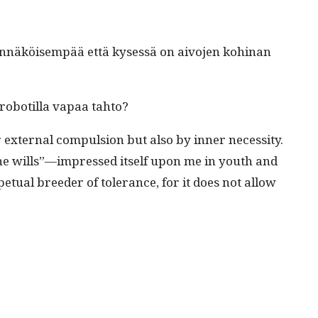
den­näköisem­pää että kysessä on aivo­jen kohi­nan
obot­il­la vapaa tahto?
exter­nal com­pul­sion but also by inner neces­si­ty.
 he wills”—impressed itself upon me in youth and
t­u­al breed­er of tol­er­ance, for it does not allow