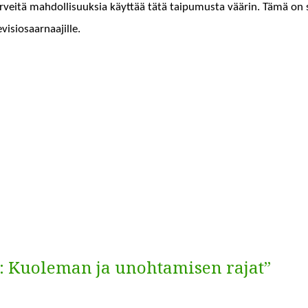
rveitä mah­dol­lisuuk­sia käyt­tää tätä taipumus­ta väärin. Tämä on s
visiosaarnaajille.
st: Kuoleman ja unohtamisen rajat”