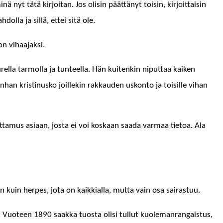
 nyt tätä kir­joi­tan. Jos olisin päät­tänyt toisin, kir­joit­taisin
ol­la ja sil­lä, ettei sitä ole.
­non vihaajaksi.
­la tar­mol­la ja tun­teel­la. Hän kuitenkin niput­taa kaiken
a. Onhan kristi­nusko joillekin rakkau­den uskon­to ja toisille vihan
ta­mus asi­aan, jos­ta ei voi koskaan saa­da var­maa tietoa. Ala
n kuin her­pes, jota on kaikkial­la, mut­ta vain osa sairastuu.
 Vuo­teen 1890 saak­ka tuos­ta olisi tul­lut kuole­man­ran­gais­tus,