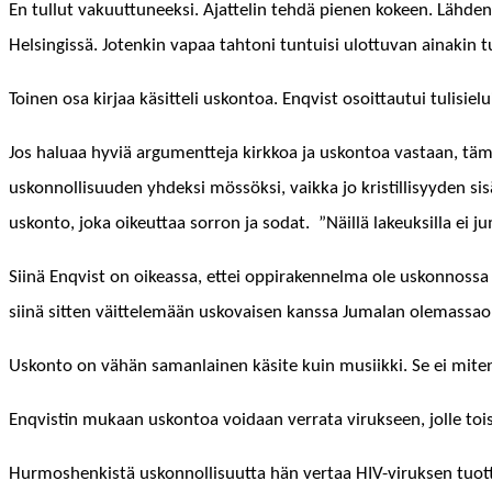
En tul­lut vaku­ut­tuneek­si. Ajat­telin tehdä pienen kokeen. Läh­denkö
Helsingis­sä. Jotenkin vapaa tah­toni tun­tu­isi ulot­tuvan ainakin tu
Toinen osa kir­jaa käsit­teli uskon­toa. Enqvist osoit­tau­tui tulisielui
Jos halu­aa hyviä argu­ment­te­ja kirkkoa ja uskon­toa vas­taan, täm
uskon­nol­lisu­u­den yhdek­si mössök­si, vaik­ka jo kris­til­lisyy­den s
uskon­to, joka oikeut­taa sor­ron ja sodat. ”Näil­lä lakeuk­sil­la ei 
Siinä Enqvist on oike­as­sa, ettei oppi­raken­nel­ma ole uskon­nos­
siinä sit­ten väit­telemään usko­vaisen kanssa Jumalan olemassao
Uskon­to on vähän saman­lainen käsite kuin musi­ik­ki. Se ei mi
Enqvistin mukaan uskon­toa voidaan ver­ra­ta viruk­seen, jolle tois
Hur­moshenkistä uskon­nol­lisu­ut­ta hän ver­taa HIV-viruk­sen tuot­t