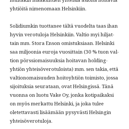
yhtiöitä nimeno­maan Helsinkiin.
Solid­i­umkin tuot­ta­nee tältä vuodelta taas ihan
hyvin vero­tu­lo­ja Helsinki­in. Val­tio myi hil­jat­
tain mm. Sto­ra Enson omis­tuk­si­aan. Helsin­ki
saa miljoo­nia euro­ja vuosit­tain (30 % tuon val­
tion pörssiomaisuuk­sia hoita­van hold­ing-
yhtiön yhteisövero­tu­loista) mm. sen takia, että
val­tiono­maisu­u­den hoitoy­htiön toimis­to, jos­sa
sijoituk­sia seu­rataan, ovat Helsingis­sä. Tänä
vuon­na on luo­tu Vake Oy, jon­ka koti­paikak­si
on myös merkat­tu Helsin­ki, ja joka tulee
oletet­tavasti lisäämään pysyvästi Helsin­gin
yhteisöverotuloja.