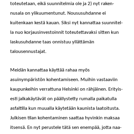
toteutetaan, eikä suun­nitelmia ole ja 2) nyt raken­
nusala on yliku­umen­tunut. Noususuh­danne ei
kuitenkaan kestä kauan. Sik­si nyt kan­nat­taa suun­nitel­
la nuo kor­jaus­in­vestoin­nit toteutet­tavak­si sit­ten kun
laskusuh­danne taas onnis­tuu yllät­tämän
talousennustajat.
Mei­dän kan­nat­taa käyt­tää rahaa myös
asuinympäristön kohen­tamiseen. Mui­hin vas­taavi­in
kaupunkei­hin ver­rat­tuna Helsin­ki on rähjäi­nen. Eri­tyis­
es­ti jalka­käytävät on päällystet­ty rumal­la paikat­ul­la
asfaltil­la kun muual­la käytetään kau­nista laa­toi­tus­ta.
Julkisen tilan kohen­t­a­mi­nen saat­taa hyvinkin mak­saa
itsen­sä. En nyt perustele tätä sen enem­pää, jot­ta naa­