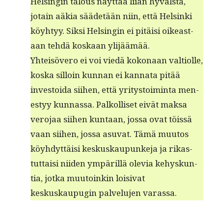
Helsin­gin talous näyt­tää liian hyväl­stä,
jotain aäkia sääde­tään niin, että Helsin­ki
köy­htyy. Sik­si Helsin­gin ei pitäisi oikeas­t­
aan tehdä koskaan ylijäämää.
Yhteisövero ei voi viedä kokon­aan val­ti­olle,
kos­ka sil­loin kun­nan ei kan­na­ta pitää
investoi­da siihen, että yri­tys­toim­inta men­
estyy kun­nas­sa. Palkol­liset eivät mak­sa
vero­jaa siihen kun­taan, jos­sa ovat töis­sä
vaan siihen, jos­sa asu­vat. Tämä muu­tos
köy­hdyt­täisi keskuskaupunke­ja ja rikas­
tut­taisi niiden ympäril­lä ole­via kehyskun­
tia, jot­ka muu­toinkin loisi­vat
keskuskaupu­g­in palvelu­jen varassa.