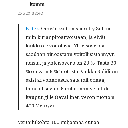
komm
sanoo:
25.6.2018 9:40
Krtek
: Omis­tuk­set on siir­ret­ty Solid­i­u­
mi­in kir­jan­pitoar­vois­taan, ja eivät
kaik­ki ole voitol­lisia. Yhteisöveroa
saadaan ain­oas­taan voitol­li­sista myyn­
neistä, ja yhteisövero on 20 %. Tästä 30
% on vain 6 % tuo­to­s­ta. Vaik­ka Solid­i­um
saisi arvon­nousua sata miljoon­aa,
tämä olisi vain 6 miljoo­nan vero­tu­lo
kaupungille (tavalli­nen veron tuot­to n.
400 Meur/v).
Ver­tailuko­h­ta 100 miljoon­aa euroa