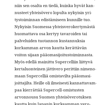
niin sen osalta en tiedä, kuin­ka hyvät kan­
nus­teet yhteisövero lop­ul­ta nyky­isin yri­
tys­toimin­nan edis­tämiseen kun­nille tuo.
Nyky­isin Suomes­sa yhteisvero­ker­tymästä
huo­mat­ta­va osa ker­tyy tavaroiden tai
palvelu­iden tuotan­non kus­tan­nuk­sia
korkam­man arvon kaut­ta kerät­tävän
voiton sijaan pääo­masi­joi­tus­toimin­nas­ta.
Myös edel­lä mainit­tu Super­cel­li­in liit­tyvä
ker­talu­on­teinen jät­tivero perit­ti­in nimeno­
maan Super­cel­liä omis­tavil­ta pääo­masi­
joit­ta­jil­ta. Heille oli ilmeis­es­ti kan­nat­tavam­
paa kier­rät­tää Super­cell-omis­tusten
arvon­nousu Suomen yhteisövero­tuk­sen
kaut­ta kuin Japanin korkeam­man vero­