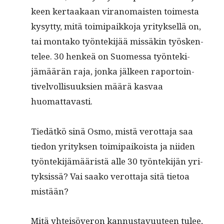
keen ker­taakaan vira­nomais­ten toimes­ta
kysyt­ty, mitä toimi­paikko­ja yri­tyk­sel­lä on,
tai mon­tako työn­tek­i­jää mis­säkin työsken­
telee. 30 henkeä on Suomes­sa työn­tek­i­
jämäärän raja, jon­ka jäl­keen rapor­toin­
tivelvol­lisuuk­sien määrä kas­vaa
huomattavasti.
Tiedätkö sinä Osmo, mis­tä verot­ta­ja saa
tiedon yri­tyk­sen toimi­paikoista ja niiden
työn­tek­i­jämääristä alle 30 työn­tek­i­jän yri­
tyk­sis­sä? Vai saako verot­ta­ja sitä tietoa
mistään?
Mitä yhteisöveron kan­nus­tavu­u­teen tulee,