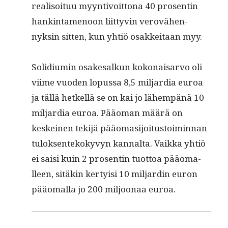
real­isoituu myyn­tivoit­tona 40 pros­entin
han­k­in­ta­menoon liit­tyvin verovähen­
nyksin sit­ten, kun yhtiö osakkeitaan myy.
Solid­i­u­min osake­salkun kokon­ais­ar­vo oli
viime vuo­den lopus­sa 8,5 mil­jar­dia euroa
ja täl­lä het­kel­lä se on kai jo lähempänä 10
mil­jar­dia euroa. Pääo­man määrä on
keskeinen tek­i­jä pääo­masi­joi­tus­toimin­nan
tulok­sen­tekokyvyn kannal­ta. Vaik­ka yhtiö
ei saisi kuin 2 pros­entin tuot­toa pääo­ma­
lleen, sitäkin ker­ty­isi 10 mil­jardin euron
pääo­ma­l­la jo 200 miljoon­aa euroa.