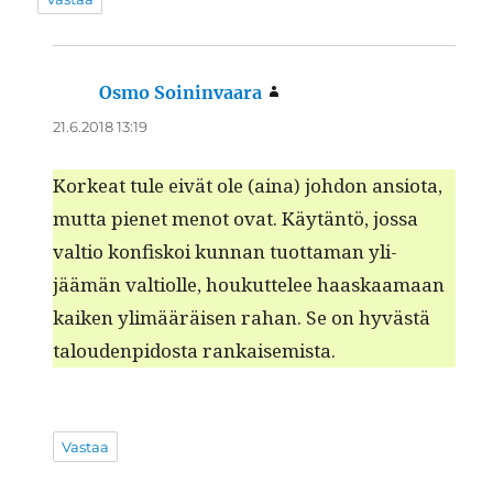
Osmo Soininvaara
sanoo:
21.6.2018 13:19
Korkeat tule eivät ole (aina) johdon ansio­ta,
mut­ta pienet menot ovat. Käytän­tö, jos­sa
val­tio kon­fiskoi kun­nan tuot­ta­man yli­
jäämän val­ti­olle, houkut­telee haaskaa­maan
kaiken ylimääräisen rahan. Se on hyvästä
talouden­pidos­ta rankaisemista.
Vastaa