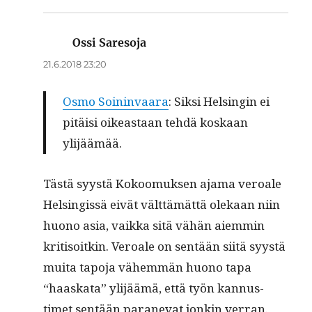
Ossi Saresoja
sanoo:
21.6.2018 23:20
Osmo Soin­in­vaara
: Sik­si Helsin­gin ei
pitäisi oikeas­t­aan tehdä koskaan
ylijäämää.
Tästä syys­tä Kokoomuk­sen aja­ma veroale
Helsingis­sä eivät vält­tämät­tä olekaan niin
huono asia, vaik­ka sitä vähän aiem­min
kri­ti­soitkin. Veroale on sen­tään siitä syys­tä
mui­ta tapo­ja vähem­män huono tapa
“haaska­ta” yli­jäämä, että työn kan­nus­
timet sen­tään paranevat jonkin verran.