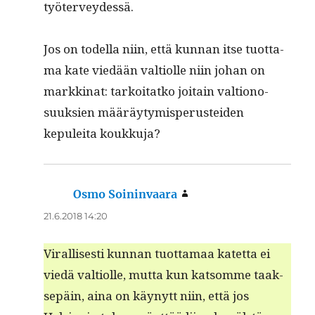
työterveydessä.
Jos on todel­la niin, että kun­nan itse tuot­ta­
ma kate viedään val­ti­olle niin johan on
markki­nat: tarkoi­tatko joitain val­tiono­
suuk­sien määräy­tymis­pe­rustei­den
kepulei­ta koukkuja?
Osmo Soininvaara
sanoo:
21.6.2018 14:20
Viral­lis­es­ti kun­nan tuot­ta­maa katet­ta ei
viedä val­ti­olle, mut­ta kun kat­somme taak­
sepäin, aina on käynytt niin, että jos