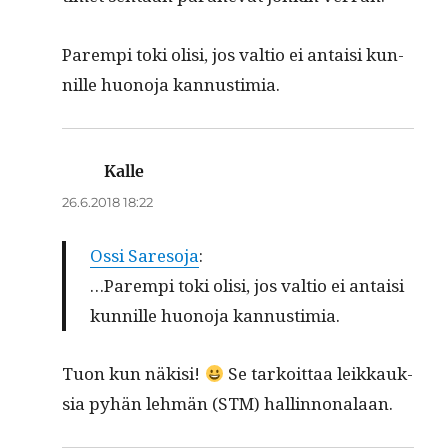
Parem­pi toki olisi, jos val­tio ei antaisi kun­
nille huono­ja kannustimia.
Kalle
sanoo:
26.6.2018 18:22
Ossi Sare­so­ja
:
…Parem­pi toki olisi, jos val­tio ei antaisi
kun­nille huono­ja kannustimia.
Tuon kun näk­isi!
Se tarkoit­taa leikkauk­
sia pyhän lehmän (STM) hallinnonalaan.