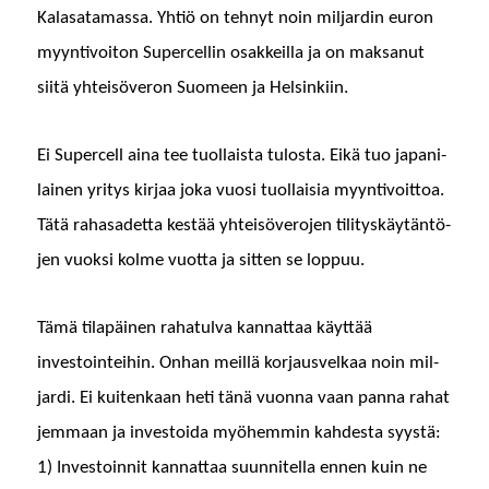
Kalasa­ta­mas­sa. Yhtiö on tehnyt noin mil­jardin euron
myyn­tivoiton Super­cellin osakkeil­la ja on mak­sanut
siitä yhteisöveron Suomeen ja Helsinkiin.
Ei Super­cell aina tee tuol­laista tulosta. Eikä tuo japani­
lainen yri­tys kir­jaa joka vuosi tuol­laisia myyn­tivoit­toa.
Tätä rahasadet­ta kestää yhteisövero­jen tili­tyskäytän­tö­
jen vuok­si kolme vuot­ta ja sit­ten se loppuu.
Tämä tilapäi­nen rahat­ul­va kan­nat­taa käyt­tää
investoin­tei­hin. Onhan meil­lä kor­jausvelkaa noin mil­
jar­di. Ei kuitenkaan heti tänä vuon­na vaan pan­na rahat
jem­maan ja investoi­da myöhem­min kahdes­ta syys­tä:
1) Investoin­nit kan­nat­taa suun­nitel­la ennen kuin ne