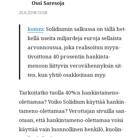
Ossi Saresoja
sanoo:
25.6.2018 13:08
komm
: Solid­i­u­min salkus­sa on täl­lä het­
kel­lä usei­ta mil­jarde­ja euro­ja sel­l­aista
arvon­nousua, joka real­isoituu myyn­
tivoit­tona 40 pros­entin han­k­in­ta­
menoon liit­tyvin verovähen­nyksin sit­
ten, kun yhtiö osakkeitaan myy.
Tarkoi­tatko tuol­la 40%:n han­k­in­ta­meno-
olet­ta­maa? Voiko Solid­i­um käyt­tää han­k­in­
ta­meno-olet­ta­maa? Verot­ta­jan sivuil­la san­
o­taan, että han­k­in­ta­meno-olet­ta­maa voisi
käyt­tää vain luon­nolli­nen henkilö, kuolin­