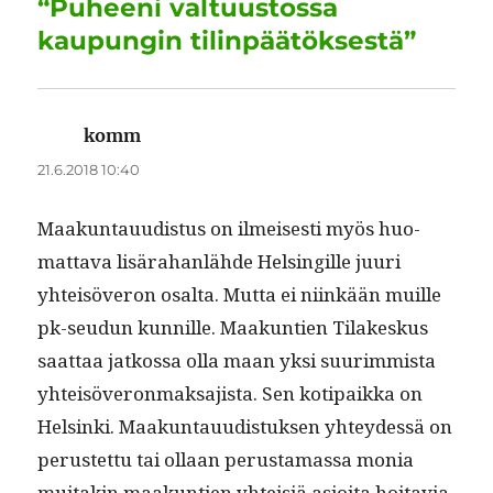
“Puheeni valtuustossa
k
kaupungin tilinpäätöksestä”
komm
sanoo:
21.6.2018 10:40
Maakun­tau­ud­is­tus on ilmeis­es­ti myös huo­
mat­ta­va lisära­han­lähde Helsingille juuri
yhteisöveron osalta. Mut­ta ei niinkään muille
pk-seudun kun­nille. Maakun­tien Tilakeskus
saat­taa jatkos­sa olla maan yksi suurim­mista
yhteisöveron­mak­sajista. Sen koti­paik­ka on
Helsin­ki. Maakun­tau­ud­is­tuk­sen yhtey­dessä on
perustet­tu tai ollaan perus­ta­mas­sa monia
muitakin maakun­tien yhteisiä asioi­ta hoitavia