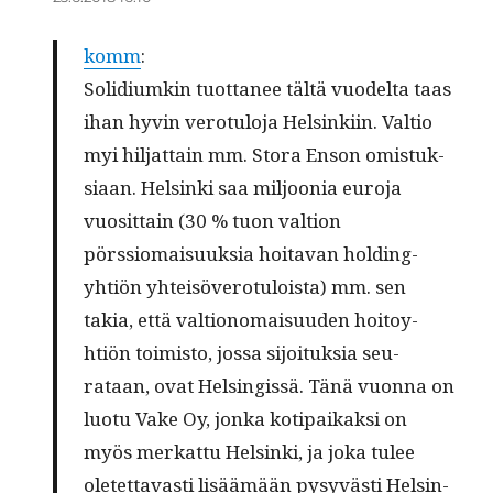
komm
:
Solid­i­umkin tuot­ta­nee tältä vuodelta taas
ihan hyvin vero­tu­lo­ja Helsinki­in. Val­tio
myi hil­jat­tain mm. Sto­ra Enson omis­tuk­
si­aan. Helsin­ki saa miljoo­nia euro­ja
vuosit­tain (30 % tuon val­tion
pörssiomaisuuk­sia hoita­van hold­ing-
yhtiön yhteisövero­tu­loista) mm. sen
takia, että val­tiono­maisu­u­den hoitoy­
htiön toimis­to, jos­sa sijoituk­sia seu­
rataan, ovat Helsingis­sä. Tänä vuon­na on
luo­tu Vake Oy, jon­ka koti­paikak­si on
myös merkat­tu Helsin­ki, ja joka tulee
oletet­tavasti lisäämään pysyvästi Helsin­