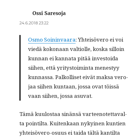
Ossi Saresoja
sanoo:
24.6.2018 23:22
Osmo Soin­in­vaara
: Yhteisövero ei voi
viedä kokon­aan val­ti­olle, kos­ka sil­loin
kun­nan ei kan­na­ta pitää investoi­da
siihen, että yri­tys­toim­inta men­estyy
kun­nas­sa. Palkol­liset eivät mak­sa vero­
jaa siihen kun­taan, jos­sa ovat töis­sä
vaan siihen, jos­sa asuvat.
Tämä kuu­lostaa sinän­sä var­teenotet­taval­
ta pointil­ta. Kuitenkaan nykyi­nen kun­tien
yhteisövero-osu­us ei tai­da tältä kan­til­ta