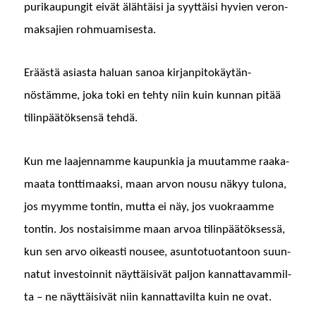
purikaupun­git eivät älähtäisi ja syyt­täisi hyvien veron­
mak­sajien rohmuamisesta.
Eräästä asi­as­ta halu­an sanoa kir­jan­pitokäytän­
nöstämme, joka toki en tehty niin kuin kun­nan pitää
tilin­päätök­sen­sä tehdä.
Kun me laa­jen­namme kaupunkia ja muu­tamme raaka­
maa­ta tont­ti­maak­si, maan arvon nousu näkyy tulona,
jos myymme ton­tin, mut­ta ei näy, jos vuokraamme
ton­tin. Jos nos­taisimme maan arvoa tilin­päätök­sessä,
kun sen arvo oikeasti nousee, asun­to­tuotan­toon suun­
natut investoin­nit näyt­täi­sivät paljon kan­nat­tavam­mil­
ta – ne näyt­täi­sivät niin kan­nat­tavil­ta kuin ne ovat.