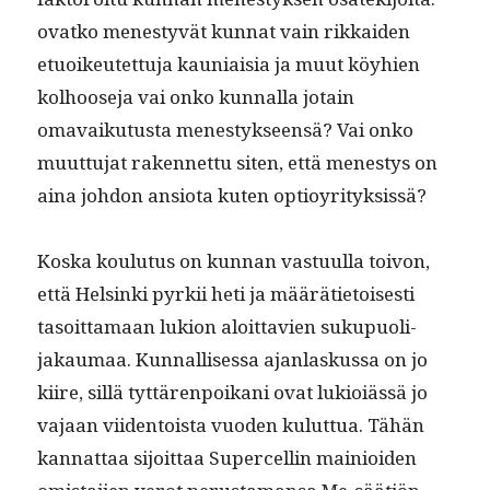
ovatko men­estyvät kun­nat vain rikkaiden
etuoikeutet­tu­ja kau­ni­aisia ja muut köy­hien
kol­hoose­ja vai onko kun­nal­la jotain
omavaiku­tus­ta men­estyk­seen­sä? Vai onko
muut­tu­jat raken­net­tu siten, että men­estys on
aina johdon ansio­ta kuten optioyrityksissä?
Kos­ka koulu­tus on kun­nan vas­tu­ul­la toivon,
että Helsin­ki pyrkii heti ja määräti­etois­es­ti
tasoit­ta­maan lukion aloit­tavien sukupuoli­
jakau­maa. Kun­nal­lises­sa ajan­laskus­sa on jo
kiire, sil­lä tyt­tären­poikani ovat lukioiässä jo
vajaan viiden­toista vuo­den kulut­tua. Tähän
kan­nat­taa sijoit­taa Super­cellin main­ioiden