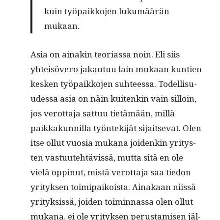
kuin työ­paikko­jen lukumäärän
mukaan.
Asia on ainakin teo­ri­as­sa noin. Eli siis
yhteisövero jakau­tuu lain mukaan kun­tien
kesken työ­paikko­jen suh­teessa. Todel­lisu­
udessa asia on näin kuitenkin vain sil­loin,
jos verot­ta­ja sat­tuu tietämään, mil­lä
paikkakun­nil­la työn­tek­i­jät sijait­se­vat. Olen
itse ollut vuosia mukana joidenkin yri­tys­
ten vas­tu­ute­htävis­sä, mut­ta sitä en ole
vielä oppin­ut, mis­tä verot­ta­ja saa tiedon
yri­tyk­sen toimi­paikoista. Ainakaan niis­sä
yri­tyk­sis­sä, joiden toimin­nas­sa olen ollut
mukana, ei ole yri­tyk­sen perus­tamisen jäl­