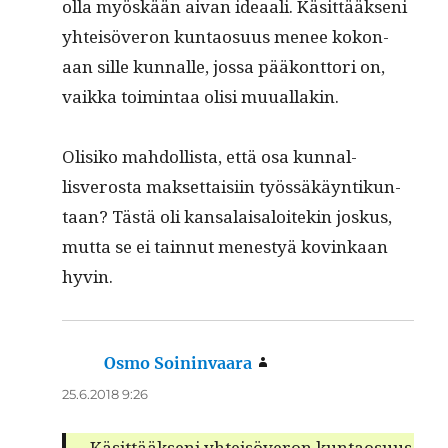
olla myöskään aivan ideaali. Käsit­tääk­seni
yhteisöveron kun­tao­su­us menee kokon­
aan sille kun­nalle, jos­sa pääkont­tori on,
vaik­ka toim­intaa olisi muuallakin.
Olisiko mah­dol­lista, että osa kun­nal­
lisveros­ta mak­set­taisi­in työssäkäyn­tikun­
taan? Tästä oli kansalaisa­loitekin joskus,
mut­ta se ei tain­nut men­estyä kovinkaan
hyvin.
Osmo Soininvaara
sanoo:
25.6.2018 9:26
Käsit­tääk­seni yhteisöveron kun­tao­su­us