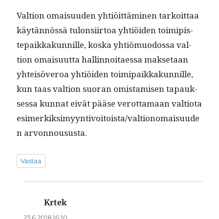
Val­tion omaisu­u­den yhtiöit­tämi­nen tarkoit­taa
käytän­nössä tulon­si­ir­toa yhtiöi­den toimip­is­
tepaikkakun­nille, kos­ka yhtiö­muo­dos­sa val­
tion omaisu­ut­ta hallinnoitaes­sa mak­se­taan
yhteisöveroa yhtiöi­den toimi­paikkakun­nille,
kun taas val­tion suo­ran omis­tamisen tapauk­
ses­sa kun­nat eivät pääse verot­ta­maan val­tio­ta
esimerkiksimyyntivoitoista/valtionomaisuude
n arvonnoususta.
Vastaa
Krtek
sanoo:
23.6.2018 16:10