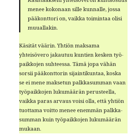
menee kokon­aan sille kun­nalle, jos­sa
pääkont­tori on, vaik­ka toim­intaa olisi
muuallakin.
Käsität väärin. Yhtiön mak­sama
yhteisövero jakau­tuu kun­tien kesken työ­
paikko­jen suh­teessa. Tämä jopa vähän
sor­sii pääkont­torin sijain­tikun­taa, kos­ka
se ei mene mak­se­tun palkka­sum­man vaan
työ­paikko­jen lukumäärän perus­teel­la,
vaik­ka paras arvaus voisi olla, että yhtiön
tuot­ta­ma voit­to menee enem­män palkka­
sum­man kuin työ­paikko­jen lukumäärän
mukaan.