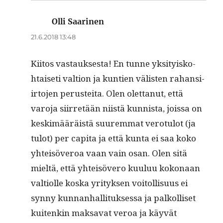
Olli Saarinen
sanoo:
21.6.2018 13:48
Kiitos vas­tauk­ses­ta! En tunne yksi­tyisko­
htaiseti val­tion ja kun­tien välis­ten rahan­si­
ir­to­jen perustei­ta. Olen olet­tanut, että
varo­ja siir­retään niistä kun­nista, jois­sa on
keskimääräistä suurem­mat vero­tu­lot (ja
tulot) per capi­ta ja että kun­ta ei saa koko
yhteisöveroa vaan vain osan. Olen sitä
mieltä, että yhteisövero kuu­luu kokon­aan
val­ti­olle kos­ka yri­tyk­sen voitol­lisu­us ei
syn­ny kun­nan­hal­li­tuk­ses­sa ja palkol­liset
kuitenkin mak­sa­vat veroa ja käyvät