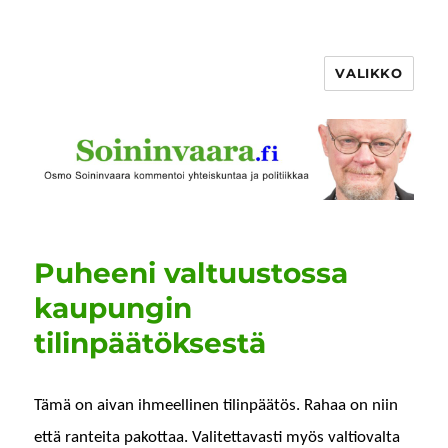
VALIKKO
Puheeni valtuustossa
kaupungin
tilinpäätöksestä
Tämä on aivan ihmeelli­nen tilin­päätös. Rahaa on niin
että rantei­ta pakot­taa. Valitet­tavasti myös val­tio­val­ta