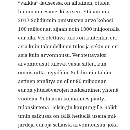
“vaikka”-lauseessa on alhainen, ottaen
huomioon esimerkik­si sen, että vuon­na
2017 Solid­i­u­min omis­tusten arvo kohosi
100 miljoo­nan sijaan noin 1000 miljoon­al­la
eurol­la. Verotet­ta­va tulos on kuitenkin eri
asia kuin taloudelli­nen tulos ja sekin on eri
asia kuin arvon­nousu. Verotet­tavak­si
arvon­nousut tule­vat vas­ta sit­ten, kun
omaisu­ut­ta myy­dään. Solid­i­u­min tähän
asti­nen ennä­tys on ollut 80 miljoo­nan
euron yhteisövero­jen mak­sami­nen yht­enä
vuote­na. Siitä noin kol­mannes pää­tyi
tulon­si­ir­tona Helsin­gin kaupungille. Solid­i­
u­min salkus­sa on täl­lä het­kel­lä usei­ta mil­
jarde­ja euro­ja sel­l­aista arvon­nousua, joka