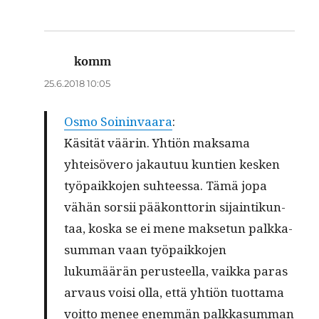
komm
sanoo:
25.6.2018 10:05
Osmo Soin­in­vaara
:
Käsität väärin. Yhtiön mak­sama
yhteisövero jakau­tuu kun­tien kesken
työ­paikko­jen suh­teessa. Tämä jopa
vähän sor­sii pääkont­torin sijain­tikun­
taa, kos­ka se ei mene mak­se­tun palkka­
sum­man vaan työ­paikko­jen
lukumäärän perus­teel­la, vaik­ka paras
arvaus voisi olla, että yhtiön tuot­ta­ma
voit­to menee enem­män palkka­sum­man