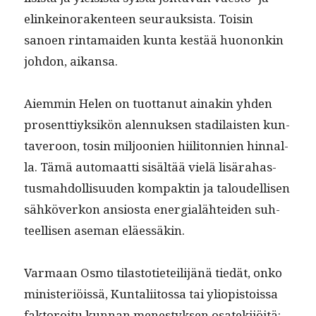
elinkeino­rak­en­teen seu­rauk­sista. Toisin
sanoen rin­ta­maid­en kun­ta kestää huononkin
johdon, aikansa.
Aiem­min Helen on tuot­tanut ainakin yhden
pros­ent­tiyk­sikön alen­nuk­sen stadi­lais­ten kun­
taveroon, tosin miljoonien hiili­ton­nien hin­nal­
la. Tämä automaat­ti sisältää vielä lisära­has­
tus­mah­dol­lisu­u­den kom­pak­tin ja taloudel­lisen
sähköverkon ansios­ta ener­gialähtei­den suh­
teel­lisen ase­man eläessäkin.
Var­maan Osmo tilas­toti­eteil­i­jänä tiedät, onko
min­is­ter­iöis­sä, Kun­tali­itossa tai yliopis­tois­sa
fak­toroitu kun­nan men­estyk­sen osatek­i­jöitä: