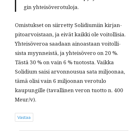
gin yhteisöverotuloja.
Omis­tuk­set on siir­ret­ty Solid­i­u­mi­in kir­jan­
pitoar­vois­taan, ja eivät kaik­ki ole voitol­lisia.
Yhteisöveroa saadaan ain­oas­taan voitol­li­
sista myyn­neistä, ja yhteisövero on 20 %.
Tästä 30 % on vain 6 % tuo­to­s­ta. Vaik­ka
Solid­i­um saisi arvon­nousua sata miljoon­aa,
tämä olisi vain 6 miljoo­nan vero­tu­lo
kaupungille (tavalli­nen veron tuot­to n. 400
Meur/v).
Vastaa