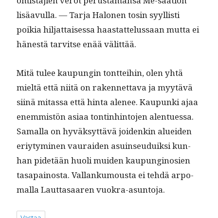
omis­ta­jien verot perus­ta­mansa Me-säätiön
lisäavul­la. — Tar­ja Halo­nen tosin syyl­listi
poikia hil­jat­taises­sa haas­tat­telus­saan mut­ta ei
hänestä tarvitse enää välittää.
Mitä tulee kaupun­gin tont­tei­hin, olen yhtä
mieltä että niitä on raken­net­ta­va ja myytävä
siinä mitas­sa että hin­ta ale­nee. Kaupun­ki ajaa
enem­mistön asi­aa ton­tin­hin­to­jen alentues­sa.
Samal­la on hyväksyt­tävä joidenkin aluei­den
eriy­tymi­nen vau­raiden asuin­seuduik­si kun­
han pide­tään huoli muiden kaupungi­nosien
tas­apain­os­ta. Val­lanku­mous­ta ei tehdä arpo­
ma­l­la Laut­tasaaren vuokra-asuntoja.
Vastaa