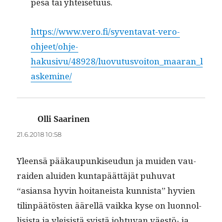
pesä tai yhteisetuus.
https://www.vero.fi/syventavat-vero-
ohjeet/ohje-
hakusivu/48928/luovutusvoiton_maaran_l
askemine/
Olli Saarinen
sanoo:
21.6.2018 10:58
Yleen­sä pääkaupunkiseudun ja muiden vau­
raiden alu­iden kun­tapäät­täjät puhu­vat
“asiansa hyvin hoi­taneista kun­nista” hyvien
tilin­päätösten äärel­lä vaik­ka kyse on luon­nol­
li­sista ja ylei­sistä syistä johtu­van väestö- ja