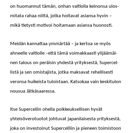
on huo­man­nut tämän, onhan val­ti­ol­la keinon­sa ulos­
mi­ta­ta rahaa niiltä, jot­ka hoita­vat asiansa hyvin –
mikä tietysti motivoi hoita­maan asiansa huonosti.
Mei­dän kan­nat­taa ymmärtää – ja ker­toa se myös
ahneelle val­ti­olle ­–että tämä voimakkaasti yli­jäämäi­
nen talous on peräisin yhdestä yri­tyk­ses­tä, Super­cel­
listä ja sen omis­ta­jista, jot­ka mak­sa­vat rehellis­es­ti
veron­sa huikeista tulois­taan. Kat­sokaa vain keski­t­u­lon
nousua Jätkäsaaressa.
Itse Super­cellin ohel­la poikkeuk­sel­lisen hyvät
yhteisövero­tuo­tot johtu­vat japani­lais­es­ta yri­tyk­ses­tä,
joka on investoin­ut Super­cel­li­in ja pie­neen toimis­toon