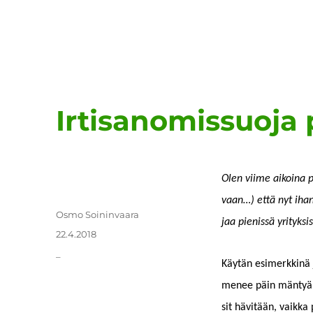
Irtisanomissuoja 
Olen viime aikoina puo
vaan…) että nyt ihan v
Kirjoittaja
Osmo Soininvaara
jaa pienis­sä yrityksi
Julkaistu
22.4.2018
Kategoriat
_
Käytän esimerkkinä jä
menee päin män­tyä. 
sit hävitään, vaik­ka 