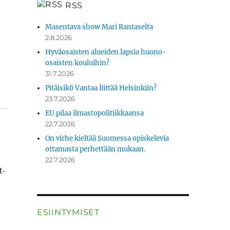
RSS
Masentava show Mari Rantaselta
2.8.2026
Hyväosaisten alueiden lapsia huono-
osaisten kouluihin?
31.7.2026
Pitäisikö Vantaa liittää Helsinkiin?
23.7.2026
EU pilaa ilmastopolitiikkaansa
22.7.2026
On virhe kieltää Suomessa opiskelevia
ottamasta perhettään mukaan.
22.7.2026
t­
ESIINTYMISET