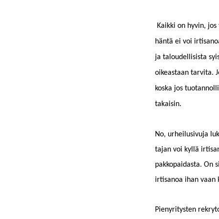
Kaik­ki on hyvin, jos 
hän­tä ei voi irti­san
ja taloudel­li­sista sy
oikeas­t­aan tarvi­ta.
kos­ka jos tuotan­nol­l
takaisin.
No, urheilu­sivu­ja lu
ta­jan voi kyl­lä irti
pakkopaidas­ta. On sii
irti­sanoa ihan vaan k
Pienyri­tys­ten rekry­