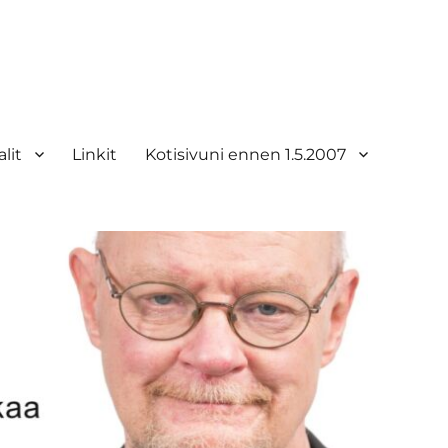
lit
Linkit
Kotisivuni ennen 1.5.2007