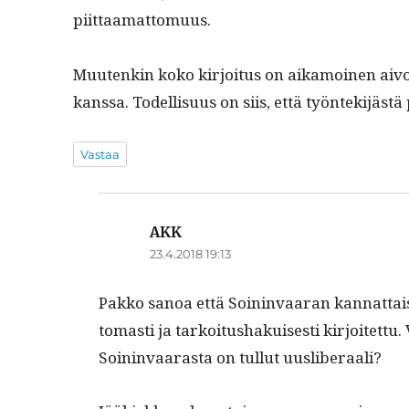
piittaamattomuus.
Muutenkin koko kir­joi­tus on aikamoinen aivopie
kanssa. Todel­lisu­us on siis, että työn­tek­i­jäst
Vastaa
AKK
sanoo:
23.4.2018 19:13
Pakko sanoa että Soin­in­vaaran kan­nat­tai
tomasti ja tarkoi­tushakuis­es­ti kir­joitet­tu
Soin­in­vaaras­ta on tul­lut uusliberaali?