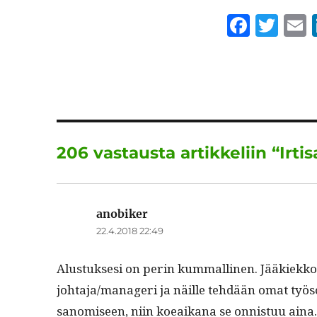
F
T
a
w
c
it
a
e
te
l
b
r
o
206 vastausta artikkeliin “Irt
o
k
anobiker
sanoo:
22.4.2018 22:49
Alus­tuk­sesi on perin kum­malli­nen. Jääkiekko­v
johtaja/manageri ja näille tehdään omat työ­sopi
sanomiseen, niin koeaikana se onnis­tuu aina. 