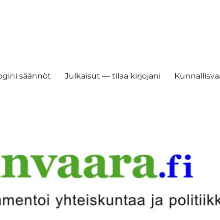
ogini säännöt
Julkaisut — tilaa kirjojani
Kunnallisvaa