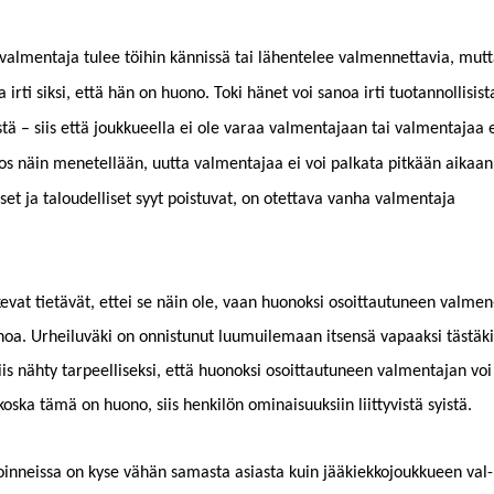
val­men­ta­ja tulee töi­hin kän­nis­sä tai lähen­telee val­men­net­tavia, mut­
oa irti sik­si, että hän on huono. Toki hänet voi sanoa irti tuotan­nol­li­sist
istä – siis että joukkueel­la ei ole varaa val­men­ta­jaan tai val­men­ta­jaa 
 Jos näin menetel­lään, uut­ta val­men­ta­jaa ei voi palkata pitkään aikaan
iset ja taloudel­liset syyt pois­tu­vat, on otet­ta­va van­ha val­men­ta­ja
ke­vat tietävät, ettei se näin ole, vaan huonok­si osoit­tau­tuneen val­men
­sanoa. Urheilu­vä­ki on onnis­tunut luumuile­maan itsen­sä vapaak­si tästäk
s nähty tarpeel­lisek­si, että huonok­si osoit­tau­tuneen val­men­ta­jan voi
os­ka tämä on huono, siis henkilön omi­naisuuk­si­in liit­tyvistä syistä.
toin­neis­sa on kyse vähän samas­ta asi­as­ta kuin jääkiekko­joukkueen val­