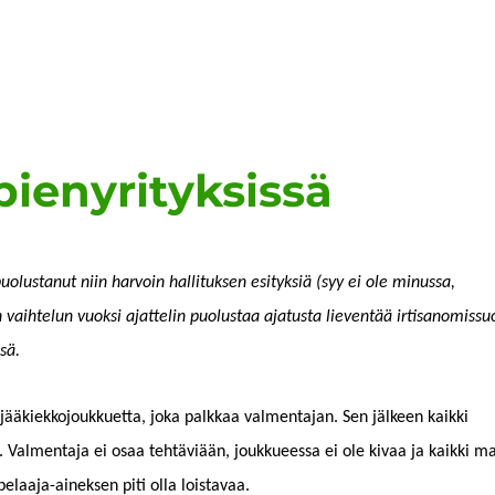
pienyrityksissä
­lus­tanut niin har­voin hal­li­tuk­sen esi­tyk­siä (syy ei ole minus­sa,
ai­htelun vuok­si ajat­telin puo­lus­taa aja­tus­ta lieven­tää irti­sanomis­su
ssä.
äkiekko­joukkuet­ta, joka palkkaa val­men­ta­jan. Sen jäl­keen kaik­ki
Val­men­ta­ja ei osaa tehtäviään, joukkueessa ei ole kivaa ja kaik­ki ma
pelaa­ja-ainek­sen piti olla loistavaa.