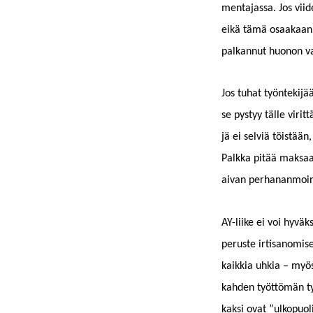
men­ta­jas­sa. Jos vi
eikä tämä osaakaan h
palkan­nut huonon 
Jos tuhat työn­tek­i­jä
se pystyy tälle virit­t
jä ei selviä töistään,
Palk­ka pitää mak­saa, 
aivan per­hanan­moin
AY-liike ei voi hyväks
peruste irti­sanomis
kaikkia uhkia – myös 
kah­den työt­tömän ty
kak­si ovat ”ulkop­uol