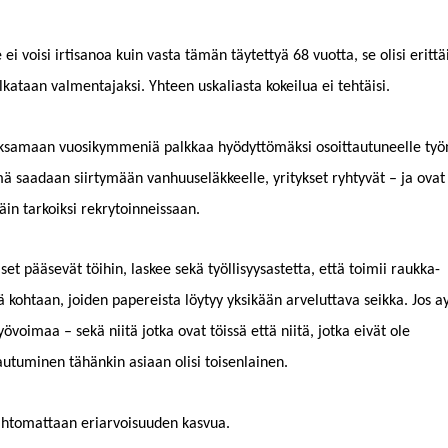
ei voisi irti­sanoa kuin vas­ta tämän täytet­tyä 68 vuot­ta, se olisi erit­tä
lkataan val­men­ta­jak­si. Yhteen uskalias­ta kokeilua ei tehtäisi.
ak­samaan vuosikym­meniä palkkaa hyödyt­tömäk­si osoit­tau­tuneelle työ
mä saadaan siir­tymään van­hu­useläk­keelle, yri­tyk­set ryhtyvät – ja ovat
­täin tarkoik­si rekrytoinneissaan.
liset pää­sevät töi­hin, las­kee sekä työl­lisyysastet­ta, että toimii raukka­
tä kohtaan, joiden papereista löy­tyy yksikään arve­lut­ta­va seik­ka. Jos a
työvoimaa – sekä niitä jot­ka ovat töis­sä että niitä, jot­ka eivät ole
u­tu­mi­nen tähänkin asi­aan olisi toisenlainen.
h­tomat­taan eri­ar­voisu­u­den kasvua.