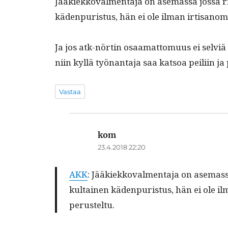
Jääkiekko­val­men­ta­ja on ase­mas­sa jos­sa r
käden­puris­tus, hän ei ole ilman irti­sanom
Ja jos atk-nörtin osaa­mat­to­muus ei selviä
niin kyl­lä työ­nan­ta­ja saa kat­soa peili­in j
Vastaa
kom
sanoo:
23.4.2018 22:20
AKK
: Jääkiekko­val­men­ta­ja on ase­mas­
kul­tainen käden­puris­tus, hän ei ole il
perusteltu.