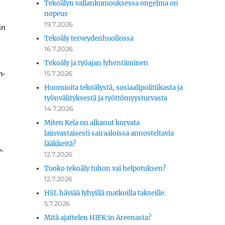
Tekoälyn vallankumouksessa ongelma on
nopeus
19.7.2026
in
Tekoäly terveydenhuollossa
16.7.2026
Tekoäly ja työajan lyhentäminen
15.7.2026
n­
Huomioita tekoälystä, sosiaalipolitiikasta ja
työnvälityksestä ja työttömyysturvasta
14.7.2026
Miten Kela on alkanut korvata
lainvastaisesti sairaaloissa annosteltavia
lääkkeitä?
y-
12.7.2026
Tuoko tekoäly tuhon vai helpotuksen?
12.7.2026
HSL häviää lyhyillä matkoilla takseille.
5.7.2026
Mitä ajattelen HIFK:in Areenasta?