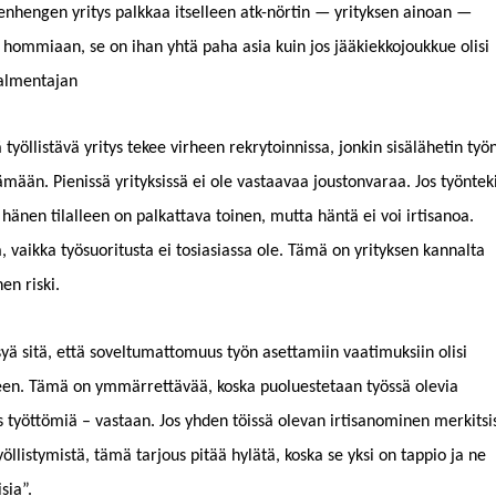
iden­hen­gen yri­tys palkkaa itselleen atk-nörtin — yri­tyk­sen ain­oan —
om­mi­aan, se on ihan yhtä paha asia kuin jos jääkiekko­joukkue olisi
valmentajan
ä työl­listävä yri­tys tekee virheen rekry­toin­nis­sa, jonkin sisälähetin työ
ämään. Pienis­sä yri­tyk­sis­sä ei ole vas­taavaa jous­ton­va­raa. Jos työn­tek­
 hänen tilalleen on palkat­ta­va toinen, mut­ta hän­tä ei voi irti­sanoa.
vaik­ka työ­suori­tus­ta ei tosi­asi­as­sa ole. Tämä on yri­tyk­sen kannal­ta
en riski.
yä sitä, että sovel­tumat­to­muus työn aset­tami­in vaa­timuk­si­in olisi
een. Tämä on ymmär­ret­tävää, kos­ka puolueste­taan työssä ole­via
työt­tömiä – vas­taan. Jos yhden töis­sä ole­van irti­sanomi­nen merk­it­si
öl­listymistä, tämä tar­jous pitää hylätä, kos­ka se yksi on tap­pio ja ne
isia”.