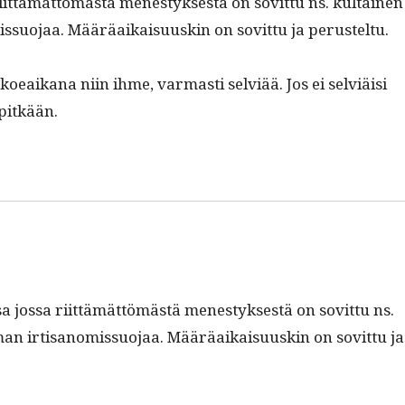
iit­tämät­tömästä men­estyk­ses­tä on sovit­tu ns. kul­tainen
is­suo­jaa. Määräaikaisu­uskin on sovit­tu ja perusteltu.
 koeaikana niin ihme, var­masti selviää. Jos ei selviäisi
a pitkään.
sa jos­sa riit­tämät­tömästä men­estyk­ses­tä on sovit­tu ns.
man irti­sanomis­suo­jaa. Määräaikaisu­uskin on sovit­tu ja