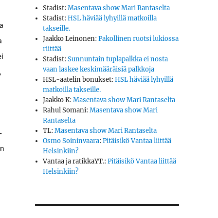
Stadist
:
Masentava show Mari Rantaselta
Stadist
:
HSL häviää lyhyillä matkoilla
ta
takseille.
Jaakko Leinonen
:
Pakollinen ruotsi lukiossa
a
riittää
ei
Stadist
:
Sunnuntain tuplapalkka ei nosta
vaan laskee keskimääräisiä palkkoja
,
HSL-aatelin bonukset
:
HSL häviää lyhyillä
matkoilla takseille.
Jaakko K
:
Masentava show Mari Rantaselta
Rahul Somani
:
Masentava show Mari
Rantaselta
TL
:
Masentava show Mari Rantaselta
­
Osmo Soininvaara
:
Pitäisikö Vantaa liittää
in
Helsinkiin?
Vantaa ja ratikkaYT.
:
Pitäisikö Vantaa liittää
Helsinkiin?