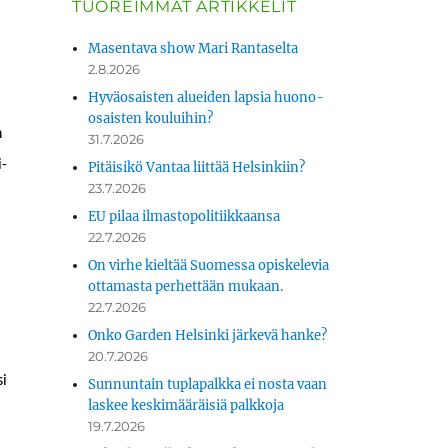
TUOREIMMAT ARTIKKELIT
Masentava show Mari Rantaselta
2.8.2026
Hyväosaisten alueiden lapsia huono-
osaisten kouluihin?
n
31.7.2026
i­
Pitäisikö Vantaa liittää Helsinkiin?
23.7.2026
EU pilaa ilmastopolitiikkaansa
22.7.2026
On virhe kieltää Suomessa opiskelevia
ottamasta perhettään mukaan.
22.7.2026
Onko Garden Helsinki järkevä hanke?
20.7.2026
si
Sunnuntain tuplapalkka ei nosta vaan
laskee keskimääräisiä palkkoja
19.7.2026