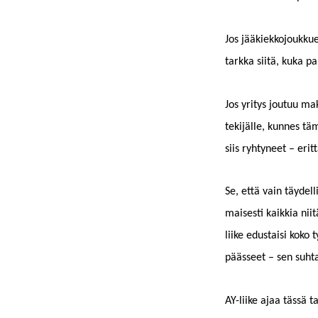
Jos jääkiekko­joukkue 
tark­ka siitä, kuka pa
Jos yri­tys joutuu m
tek­i­jälle, kunnes tä
siis ryhtyneet – erit
Se, että vain täy­del­
mais­es­ti kaikkia nii
liike edus­taisi koko 
päässeet – sen suh­ta
AY-liike ajaa tässä ta