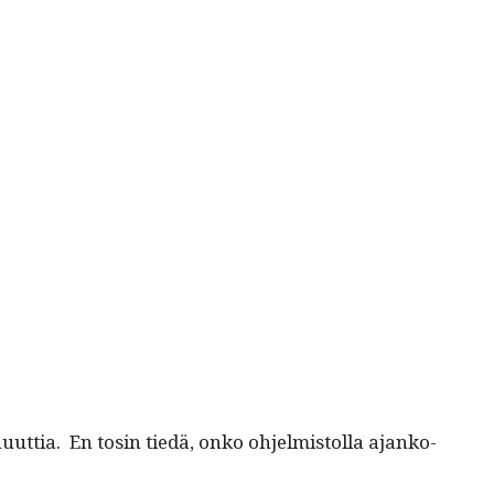
ut­tia. En tosin tiedä, onko ohjelmis­tol­la ajanko­