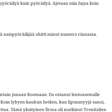
ipyöräi­lyä kuin pyöräi­lyä. Aje­taan niin lujaa kuin
eljä naispyöräil­i­jää ohit­ti min­ut numero rinnassa.
n­nun­tain junaan Roomaan. En ostanut lentoase­malle
an. Koin lyhyen kauhun het­ken, kun lipun­myyjä sanoi,
t­taa. Tämä yksi­tyi­nen fir­ma oli matk­in­ut Tren­i­tal­ien