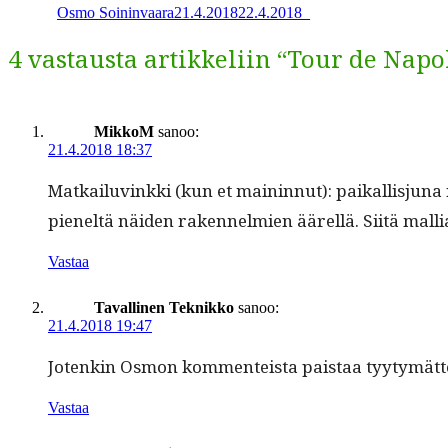
Osmo Soininvaara
21.4.2018
22.4.2018
_
4 vastausta artikkeliin “Tour de Napo
MikkoM
sanoo:
21.4.2018 18:37
Matkailu­vink­ki (kun et main­in­nut): paikallisju­na 
pieneltä näi­den raken­nelmien äärel­lä. Siitä mall
Vastaa
Tavallinen Teknikko
sanoo:
21.4.2018 19:47
Jotenkin Osmon kom­menteista pais­taa tyy­tymät­tö
Vastaa