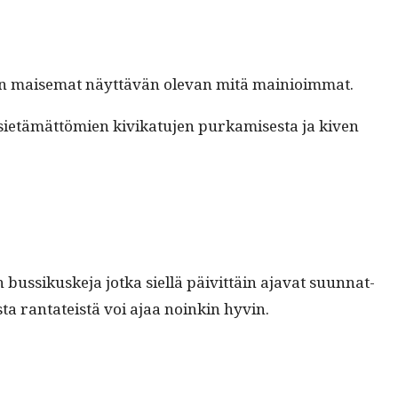
osin maise­mat näyt­tävän ole­van mitä mainioimmat.
n sietämät­tömien kivikatu­jen purkamis­es­ta ja kiv­en
n bus­sikuske­ja jot­ka siel­lä päivit­täin aja­vat suun­nat­
ta rantateistä voi ajaa noinkin hyvin.