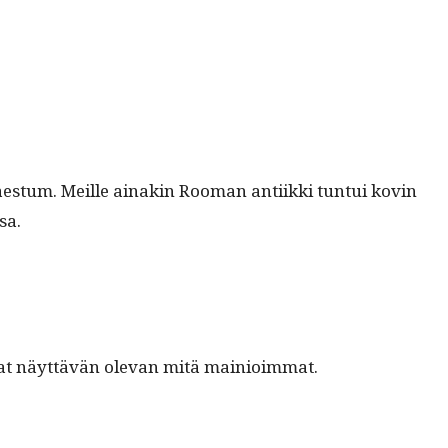
y Paes­tum. Meille ainakin Rooman anti­ik­ki tun­tui kovin
sa.
­mat näyt­tävän ole­van mitä mainioimmat.