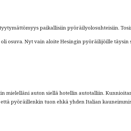
y­tymät­tömyys paikallisi­in pyöräi­ly­olo­suhteisi­in. T
oli osu­va. Nyt vain aloite Hesin­gin pyöräil­i­jöille täysi
 mielel­läni auton siel­lä hotellin auto­tal­li­in. Kun­nioi­ta
että pyöräil­lenkin tuon ehkä yhden Ital­ian kauneim­mis