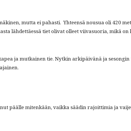
 mäki­nen, mut­ta ei pahasti. Yhteen­sä nousua oli 420 met
s­ta lähdet­täessä tiet oli­vat olleet viiva­suo­ria, mikä on
 kapea ja mutkainen tie. Nytkin arkipäivänä ja sesongin 
inajainen.
anut päälle mitenkään, vaik­ka säädin rajoit­timia ja vai­je