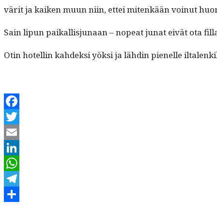
värit ja kaiken muun niin, ettei mitenkään voin­ut huo­ma­
Sain lipun paikallisju­naan – nopeat junat eivät ota fil­lar
Otin hotellin kahdek­si yök­si ja lähdin pienelle iltal­enkille.
Facebook
Twitter
Email
LinkedIn
WhatsApp
Telegram
Kirjoittaja
Julkaistu
Kategoriat
Share