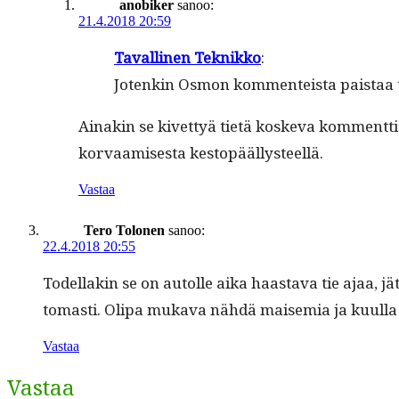
anobiker
sanoo:
21.4.2018 20:59
Tavalli­nen Teknikko
:
Jotenkin Osmon kom­menteista pais­taa ty
Ainakin se kivet­tyä tietä koske­va kom­ment­ti 
kor­vaamis­es­ta kestopäällysteellä.
Vastaa
Tero Tolonen
sanoo:
22.4.2018 20:55
Todel­lakin se on autolle aika haas­ta­va tie ajaa, jätin
tomasti. Oli­pa muka­va nähdä maisemia ja kuul­la 
Vastaa
Vastaa