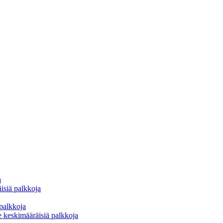
a
isiä palkkoja
 palkkoja
e keskimääräisiä palkkoja