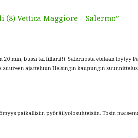
li (8) Vettica Maggiore – Salermo”
n 20 min, bus­si tai fil­lari(!). Saler­nos­ta etelään löy­ty
ia suureen ajat­telu­un Helsin­gin kaupun­gin suunnittelus
myys paikallisi­in pyöräi­ly­olo­suhteisi­in. Tosin maise