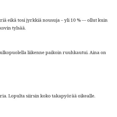
riä eikä tosi jyrkkiä nousu­ja – yli 10 % — ollut kuin
 kovin tylsää.
ulkop­uolel­la liikenne paikoin ruuhkau­tui. Aina on
­ria. Lop­ul­ta siirsin koko takapyörää oikealle.