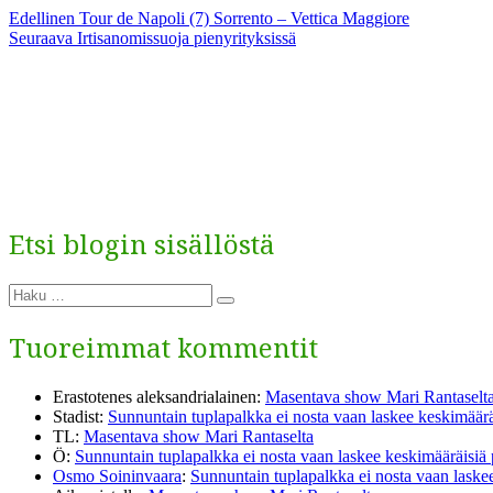
Artikkelien
Edellinen
Edellinen
Tour de Napoli (7) Sorrento – Vettica Maggiore
Seuraava
artikkeli:
Seuraava
Irtisanomissuoja pienyrityksissä
selaus
artikkeli:
Etsi blogin sisällöstä
Etsi:
Haku
Tuoreimmat kommentit
Erastotenes aleksandrialainen
:
Masentava show Mari Rantaselt
Stadist
:
Sunnuntain tuplapalkka ei nosta vaan laskee keskimäärä
TL
:
Masentava show Mari Rantaselta
Ö
:
Sunnuntain tuplapalkka ei nosta vaan laskee keskimääräisiä
Osmo Soininvaara
:
Sunnuntain tuplapalkka ei nosta vaan laske