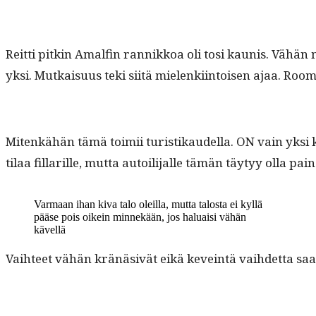
Reit­ti pitkin Amalfin ran­nikkoa oli tosi kau­nis. Vähän
yksi. Mutkaisu­us teki siitä mie­lenki­in­toisen ajaa. Rooma
Mitenkähän tämä toimii tur­is­tikaudel­la. ON vain yksi
tilaa fil­lar­ille, mut­ta autoil­i­jalle tämän täy­tyy olla pa
Var­maan ihan kiva talo oleil­la, mut­ta talosta ei kyl­lä
pääse pois oikein min­nekään, jos halu­aisi vähän
kävellä
Vai­h­teet vähän kränä­sivät eikä kevein­tä vai­hdet­ta sa