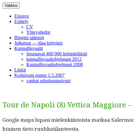
Siirry
Valikko
sisältöön
Etusivu
Esittely
CV
Yhteystiedot
Blogini säännöt
Julkaisut — tilaa kirjojani
Kunnallisvaalit
Seuraavat 400 000 helsinkiläistä
kunnallisvaaliohjelmani 2012
Kunnallisvaaliohjelmani 2008
Linkit
Kotisivuni ennen 1.5.2007
vanhat eduskuntasivuni
Tour de Napoli (8) Vettica Maggiore 
Google maps lupasi mie­lenki­in­toista matkaa Saler­moon.
htainen tieto ruuhkatilanteesta.