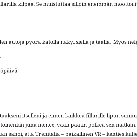
ar­il­la kil­paa. Se muis­tut­taa sil­loin enem­män moot­tor
ei­den auto­ja pyörä katol­la näkyi siel­lä ja tääl­lä. Myös n
.
työpäivä.
ak­seni itsel­leni ja ennen kaikkea fil­lar­ille lipun su
, mut­ta toinenkin juna menee, vaan päätin polkea sen matk
än sanoi, että Tren­i­talia – paikalli­nen VR – ken­ties kul­je