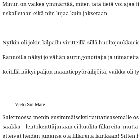
Min­un on vaikea ymmärtää, miten tätä tietä voi ajaa fil­l
uskalletaan eikä niin lujaa kuin jaksetaan.
Nytkin oli jokin kil­pailu virit­teil­lä sil­lä huolto­joukku
Ran­noil­la näkyi jo vähän auringonot­ta­jia ja uimareita
Reit­il­lä näkyi paljon maantiepyöräil­i­jöitä, vaik­ka oli 
Vietri Sul Mare
Saler­mossa menin ensim­mäisek­si rautatiease­malle osta
saak­ka – lento­kent­täju­naan ei huoli­ta fil­lare­i­ta
etteivät hei­dän junansa ota fil­lare­i­ta lainkaan! Sit­ten h