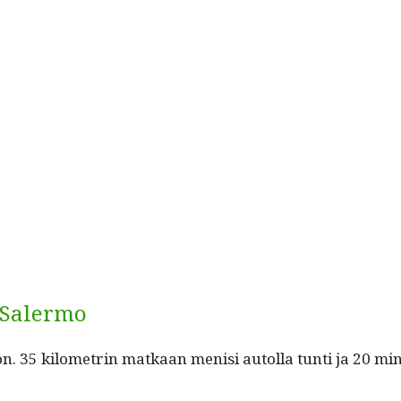
– Salermo
 35 kilo­metrin matkaan menisi autol­la tun­ti ja 20 min­u­