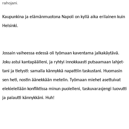
rahojani.
Kaupunk­i­na ja elämän­muo­tona Napoli on kyl­lä aika eri­lainen kuin
Helsinki.
Jos­sain vai­heessa edessä oli työ­maan kaven­ta­ma jalka­käytävä.
Joku astui kan­tapääl­leni, ja ryhtyi innokkaasti put­saa­maan lah­jet­
tani ja tietysti: samal­la kän­nykkä nap­at­ti­in taskus­tani. Huo­masin
sen heti, nos­tin äänekkään metelin. Työ­maan miehet aset­tui­v­at
elekielel­lään kon­flik­tis­sa min­un puolel­leni, tasku­varas­jen­gi luovut­ti
ja palaut­ti kän­nykkäni. Huh!