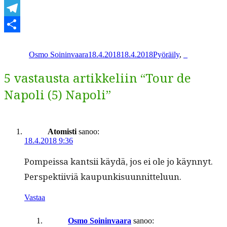
WhatsApp
Telegram
Kirjoittaja
Julkaistu
Kategoriat
Share
Osmo Soininvaara
18.4.2018
18.4.2018
Pyöräily
,
_
5 vastausta artikkeliin “Tour de
Napoli (5) Napoli”
Atomisti
sanoo:
18.4.2018 9:36
Pom­peis­sa kantsii käy­dä, jos ei ole jo käyn­nyt.
Per­spek­ti­iviä kaupunkisuunnitteluun.
Vastaa
Osmo Soininvaara
sanoo: