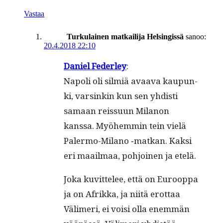
Vastaa
Turkulainen matkailija Helsingissä
sanoo:
20.4.2018 22:10
Daniel Fed­er­ley
:
Napoli oli silmiä avaa­va kaupun­
ki, varsinkin kun sen yhdisti
samaan reis­su­un Milanon
kanssa. Myöhem­min tein vielä
Paler­mo-Milano ‑matkan. Kak­si
eri maail­maa, pohjoinen ja etelä.
Joka kuvit­telee, että on Euroop­pa
ja on Afrik­ka, ja niitä erot­taa
Välimeri, ei voisi olla enem­män