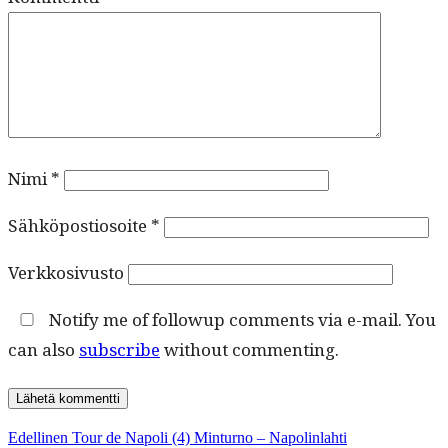
Nimi
*
Sähköpostiosoite
*
Verkkosivusto
Notify me of followup comments via e-mail. You
can also
subscribe
without commenting.
Artikkelien
Edellinen
Edellinen
Tour de Napoli (4) Minturno – Napolinlahti