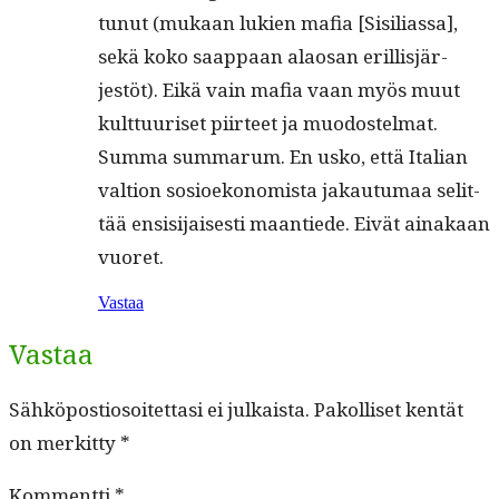
tunut (mukaan lukien mafia [Sisil­ias­sa],
sekä koko saap­paan alaosan eril­lisjär­
jestöt). Eikä vain mafia vaan myös muut
kult­tuuriset piir­teet ja muodostelmat.
Sum­ma sum­marum. En usko, että Ital­ian
val­tion sosioekon­o­mista jakau­tu­maa selit­
tää ensisi­jais­es­ti maantiede. Eivät ainakaan
vuoret.
Vastaa
Vastaa
Sähköpostiosoitettasi ei julkaista.
Pakolliset kentät
on merkitty
*
Kommentti
*