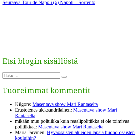
Seuraava
artikkeli:
Seuraava
Tour de Napoli (6) Napoli – Sorrento
selaus
artikkeli:
Etsi blogin sisällöstä
Etsi:
Haku
Tuoreimmat kommentit
Kilgore
:
Masentava show Mari Rantaselta
Erastotenes aleksandrilainen
:
Masentava show Mari
Rantaselta
mikään muu politiikka kuin reaalipolitiikka ei ole toimivaa
politiikkaa
:
Masentava show Mari Rantaselta
Maria Järvinen
:
Hyväosaisten alueiden lapsia huono-osaisten
kouluihin?