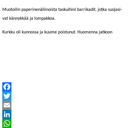
Muo­toilin paper­i­nenäli­inoista taskui­hi­ni bar­rika­dit, jot­ka suo­ja­si­
vat kän­nykkää ja lompakkoa.
Kurkku oli kun­nos­sa ja kuume pois­tunut. Huomen­na jatkoon
Facebook
Twitter
Email
LinkedIn