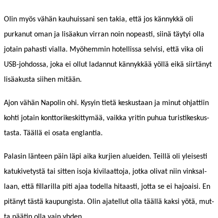
Olin myös vähän kauhuis­sani sen takia, että jos kän­nykkä oli
purkanut oman ja lisäakun vir­ran noin nopeasti, siinä täy­tyi olla
jotain pahasti vial­la. Myöhem­min hotel­lis­sa selvisi, että vika oli
USB-joh­dos­sa, joka ei ollut ladan­nut kän­nykkää yöl­lä eikä siirtänyt
lisäakus­ta siihen mitään.
Ajon vähän Napolin ohi. Kysyin tietä keskus­taan ja min­ut ohjat­ti­in
kohti jotain kont­torikeskit­tymää, vaik­ka yritin puhua tur­is­tikeskus­
tas­ta. Tääl­lä ei osa­ta englantia.
Palasin län­teen päin läpi aika kur­jien aluei­den. Teil­lä oli yleis­es­ti
katukivetys­tä tai sit­ten iso­ja kivi­laat­to­ja, jot­ka oli­vat niin vinksal­
laan, että fil­lar­il­la piti ajaa todel­la hitaasti, jot­ta se ei hajoaisi. En
pitänyt tästä kaupungista. Olin ajatel­lut olla tääl­lä kak­si yötä, mut­
ta päätin olla vain yhden.