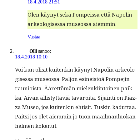
18.4.2018 21:51
Olen käynyt sekä Pom­peis­sa että Napolin
arke­ol­o­gises­sa museossa aiemmin.
Vastaa
Olli
sanoo:
18.4.2018 10:10
Voi kun olisit kuitenkin käynyt Napolin arke­ol­o­
gises­sa museossa. Paljon esineistöä Pom­pe­jin
rau­nioista. Ääret­tömän mie­lenki­in­toinen paik­
ka. Aivan ällistyt­täviä tavaroi­ta. Sijain­ti on Piaz­
za Museo, jos kuitenkin ehtisit. Tuskin kadut­taa.
Pait­si jos olet aiem­min jo tuon maail­man­lu­okan
hel­men kokenut.