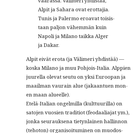
väärässä. Välimeri yhdis­tää,
Alpit ja Sahara ovat erot­ta­jia.
Tunis ja Paler­mo eroa­vat toi­sis­
taan paljon vähem­män kuin
Napoli ja Milano taik­ka Alger
ja Dakar.
Alpit eivät ero­ta (ja Välimeri yhdis­tää) —
kos­ka Milano ja muu Pohjois-Italia. Alp­pi­en
juurel­la ole­vat seu­tu on yksi Euroopan ja
maail­man vau­rain alue (jakaantuen mon­
en maan alueelle).
Etelä-Ital­ian ongelmil­la (kult­tuuril­la) on
sato­jen vuosien tra­di­tiot (feo­daali­a­jat ym.),
jon­ka seu­rauk­se­na tietyn­lainen hallinnon
(teho­ton) organ­isoi­tu­mi­nen on muo­dos­