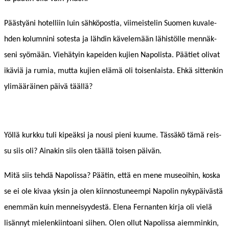
Päästyäni hotel­li­in luin sähkö­pos­tia, viimeis­telin Suomen kuvale­
hden kolumni­ni sotes­ta ja lähdin kävelemään lähistölle men­näk­
seni syömään. Viehä­tyin kapei­den kujien Napolista. Pääti­et oli­vat
ikäviä ja rumia, mut­ta kujien elämä oli toisen­laista. Ehkä sit­tenkin
ylimääräi­nen päivä täällä?
Yöl­lä kurkku tuli kipeäk­si ja nousi pieni kuume. Tässäkö tämä reis­
su siis oli? Ainakin siis olen tääl­lä toisen päivän.
Mitä siis tehdä Napolis­sa? Päätin, että en mene museoihin, kos­ka
se ei ole kivaa yksin ja olen kiin­nos­tuneem­pi Napolin nykypäivästä
enem­män kuin men­neisyy­destä. Ele­na Fer­nan­ten kir­ja oli vielä
lisän­nyt mie­lenki­in­toani siihen. Olen ollut Napolis­sa aiem­minkin,