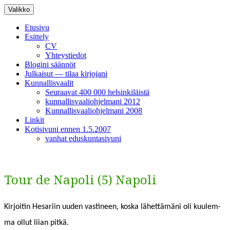
Siirry
Valikko
sisältöön
Etusivu
Esittely
CV
Yhteystiedot
Blogini säännöt
Julkaisut — tilaa kirjojani
Kunnallisvaalit
Seuraavat 400 000 helsinkiläistä
kunnallisvaaliohjelmani 2012
Kunnallisvaaliohjelmani 2008
Linkit
Kotisivuni ennen 1.5.2007
vanhat eduskuntasivuni
Tour de Napoli (5) Napoli
Kir­joitin Hesari­in uuden vasti­neen, kos­ka lähet­tämäni oli kuulem­
ma ollut liian pitkä.