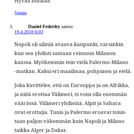
Hyvää matkaa.
Vastaa
Daniel Federley
sanoo:
19.4.2018 6:03
Napoli oli silmiä avaa­va kaupun­ki, varsinkin
kun sen yhdisti samaan reis­su­un Milanon
kanssa. Myöhem­min tein vielä Paler­mo-Milano
‑matkan. Kak­si eri maail­maa, pohjoinen ja etelä.
Joka kuvit­telee, että on Euroop­pa ja on Afrik­ka,
ja niitä erot­taa Välimeri, ei voisi olla enem­män
väärässä. Välimeri yhdis­tää, Alpit ja Sahara
ovat erot­ta­jia. Tunis ja Paler­mo eroa­vat toi­sis­
taan paljon vähem­män kuin Napoli ja Milano
taik­ka Alger ja Dakar.