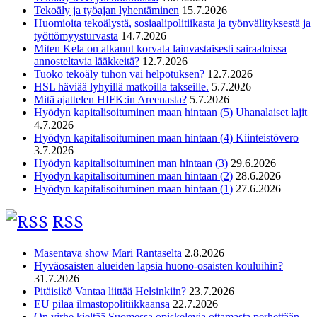
Tekoäly ja työajan lyhentäminen
15.7.2026
Huomioita tekoälystä, sosiaalipolitiikasta ja työnvälityksestä ja
työttömyysturvasta
14.7.2026
Miten Kela on alkanut korvata lainvastaisesti sairaaloissa
annosteltavia lääkkeitä?
12.7.2026
Tuoko tekoäly tuhon vai helpotuksen?
12.7.2026
HSL häviää lyhyillä matkoilla takseille.
5.7.2026
Mitä ajattelen HIFK:in Areenasta?
5.7.2026
Hyödyn kapitalisoituminen maan hintaan (5) Uhanalaiset lajit
4.7.2026
Hyödyn kapitalisoituminen maan hintaan (4) Kiinteistövero
3.7.2026
Hyödyn kapitalisoituminen man hintaan (3)
29.6.2026
Hyödyn kapitalisoituminen maan hintaan (2)
28.6.2026
Hyödyn kapitalisoituminen maan hintaan (1)
27.6.2026
RSS
Masentava show Mari Rantaselta
2.8.2026
Hyväosaisten alueiden lapsia huono-osaisten kouluihin?
31.7.2026
Pitäisikö Vantaa liittää Helsinkiin?
23.7.2026
EU pilaa ilmastopolitiikkaansa
22.7.2026
On virhe kieltää Suomessa opiskelevia ottamasta perhettään