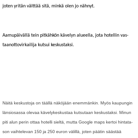
joten yritän vält­tää sitä, minkä olen jo nähnyt.
Aamupäiväl­lä tein pitkähkön käve­lyn alueel­la, jota hotellin vas­
taan­ot­tovirkail­i­ja kut­sui keskustaksi.
Näitä keskus­to­ja on tääl­lä näköjään enem­mänkin. Myös kaupun­gin
län­siosas­sa ole­vaa käve­lykeskus­taa kut­su­taan keskus­tak­si. Min­un
piti alun perin ottaa hotel­li sieltä, mut­ta Google maps ker­toi hin­tata­
son vai­htel­e­van 150 ja 250 euron välil­lä, joten päätin säästää