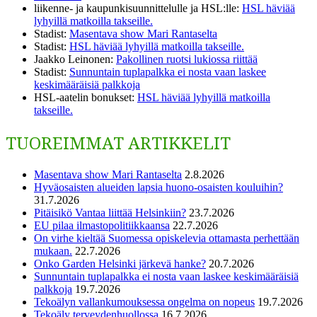
liikenne- ja kaupunkisuunnittelulle ja HSL:lle
:
HSL häviää
lyhyillä matkoilla takseille.
Stadist
:
Masentava show Mari Rantaselta
Stadist
:
HSL häviää lyhyillä matkoilla takseille.
Jaakko Leinonen
:
Pakollinen ruotsi lukiossa riittää
Stadist
:
Sunnuntain tuplapalkka ei nosta vaan laskee
keskimääräisiä palkkoja
HSL-aatelin bonukset
:
HSL häviää lyhyillä matkoilla
takseille.
TUOREIMMAT ARTIKKELIT
Masentava show Mari Rantaselta
2.8.2026
Hyväosaisten alueiden lapsia huono-osaisten kouluihin?
31.7.2026
Pitäisikö Vantaa liittää Helsinkiin?
23.7.2026
EU pilaa ilmastopolitiikkaansa
22.7.2026
On virhe kieltää Suomessa opiskelevia ottamasta perhettään
mukaan.
22.7.2026
Onko Garden Helsinki järkevä hanke?
20.7.2026
Sunnuntain tuplapalkka ei nosta vaan laskee keskimääräisiä
palkkoja
19.7.2026
Tekoälyn vallankumouksessa ongelma on nopeus
19.7.2026
Tekoäly terveydenhuollossa
16.7.2026