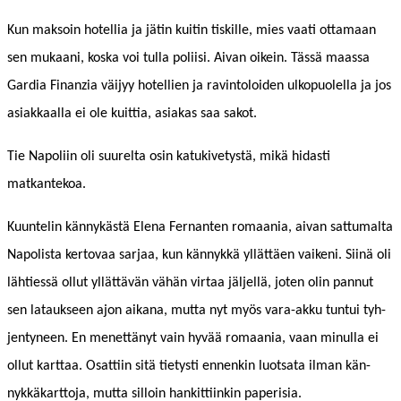
Kun mak­soin hotel­lia ja jätin kuitin tiskille, mies vaati otta­maan
sen mukaani, kos­ka voi tul­la poli­isi. Aivan oikein. Tässä maas­sa
Gar­dia Finanzia väi­jyy hotel­lien ja rav­in­toloiden ulkop­uolel­la ja jos
asi­akkaal­la ei ole kuit­tia, asi­akas saa sakot.
Tie Napoli­in oli suurelta osin katukivetys­tä, mikä hidasti
matkantekoa.
Kuun­telin kän­nykästä Ele­na Fer­nan­ten romaa­nia, aivan sat­tumal­ta
Napolista ker­to­vaa sar­jaa, kun kän­nykkä yllät­täen vaikeni. Siinä oli
lähtiessä ollut yllät­tävän vähän vir­taa jäl­jel­lä, joten olin pan­nut
sen latauk­seen ajon aikana, mut­ta nyt myös vara-akku tun­tui tyh­
jen­tyneen. En menet­tänyt vain hyvää romaa­nia, vaan min­ul­la ei
ollut kart­taa. Osat­ti­in sitä tietysti ennenkin luot­sa­ta ilman kän­
nykkäkart­to­ja, mut­ta sil­loin han­kit­ti­inkin paperisia.