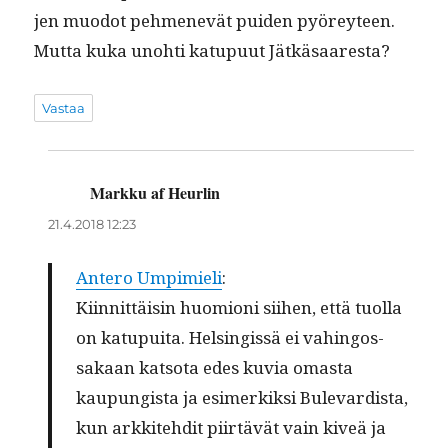
jen muodot pehmenevät puiden pyörey­teen.
Mut­ta kuka uno­hti katupu­ut Jätkäsaaresta?
Vastaa
Markku af Heurlin
sanoo:
21.4.2018 12:23
Antero Umpimieli
:
Kiin­nit­täisin huomioni siihen, että tuol­la
on katupui­ta. Helsingis­sä ei vahin­gos­
sakaan kat­so­ta edes kuvia omas­ta
kaupungista ja esimerkik­si Bule­vardista,
kun arkkite­hdit piirtävät vain kiveä ja