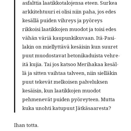
asfalt­tia laatikko­talo­jen­sa eteen. Surkea
arkkite­htu­uri ei olisi niin paha, jos edes
kesäl­lä puiden vihreys ja pyöreys
rikkoisi laatikko­jen muodot ja toisi edes
vähän väriä kaupunkiku­vaan. Itä-Pasi­
lakin on miel­lyt­tävä kesäisin kun suuret
puut muo­dosta­vat betonikaduista vehre­
itä kujia. Tai jos kat­soo Mer­i­hakaa kesäl­
lä ja sit­ten vai­h­taa talveen, niin siel­läkin
puut tekevät melkoisen palveluk­sen
kesäisin, kun laatikko­jen muodot
pehmenevät puiden pyörey­teen. Mut­ta
kuka uno­hti katupu­ut Jätkäsaaresta?
Ihan tot­ta.