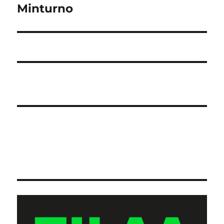
artikkeli:
Minturno