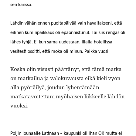
sen kanssa.
Lähdin vähän ennen puoltapäivää vain havaitak­seni, että
eili­nen kumin­paikkaus oli epäon­nis­tunut. Tai siis ren­gas oli
läh­es tyhjä. Ei kun sama uud­estaan. Illal­la hotel­lis­sa
vesitesti osoit­ti, että moka oli min­un. Paik­ka vuosi.
Kos­ka olin vis­usti päät­tänyt, että tämä mat­ka
on matkailua ja val­oku­vaus­ta eikä kieli vyön
alla pyöräi­lyä, joudun lyhen­tämään
matkatavoitet­tani myöhäisen liik­keelle lähdön
vuoksi.
Poljin lounaalle Lati­naan – kaupun­ki oli ihan OK mut­ta ei