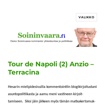
VALIKKO
Tour de Napoli (2) Anzio –
Terracina
Hesarin mielipi­desivuil­la kom­men­toin­ti­in blogikir­joi­tus­tani
asun­topoli­ti­ikas­ta ja aamu meni vasti­neen kir­joit­
tamiseen. Sik­si jäin jäl­keen myös tämän matkak­er­to­muk­