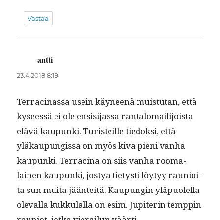
Vastaa
antti
sanoo:
23.4.2018 8:19
Ter­raci­nas­sa usein käyneenä muis­tu­tan, että
kyseessä ei ole ensisi­jas­sa rantalo­mail­i­joista
elävä kaupun­ki. Tur­is­teille tiedok­si, että
yläkaupungis­sa on myös kiva pieni van­ha
kaupun­ki. Ter­raci­na on siis van­ha rooma­
lainen kaupun­ki, jostya tietysti löy­tyy rau­nioi­
ta sun mui­ta jään­teitä. Kaupun­gin yläpuolel­la
ole­val­la kukku­lal­la on esim. Jupi­terin temp­pin
rau­niot, jot­ka vierailun väärti.