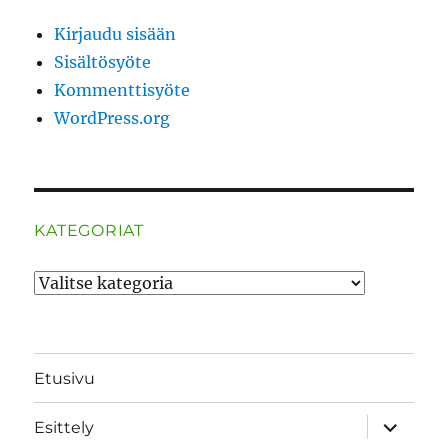
Kirjaudu sisään
Sisältösyöte
Kommenttisyöte
WordPress.org
KATEGORIAT
Kategoriat
Etusivu
näytä
Esittely
alavalik