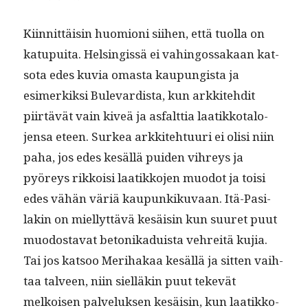
Kiin­nit­täisin huomioni siihen, että tuol­la on
katupui­ta. Helsingis­sä ei vahin­gos­sakaan kat­
so­ta edes kuvia omas­ta kaupungista ja
esimerkik­si Bule­vardista, kun arkkite­hdit
piirtävät vain kiveä ja asfalt­tia laatikko­talo­
jen­sa eteen. Surkea arkkite­htu­uri ei olisi niin
paha, jos edes kesäl­lä puiden vihreys ja
pyöreys rikkoisi laatikko­jen muodot ja toisi
edes vähän väriä kaupunkiku­vaan. Itä-Pasi­
lakin on miel­lyt­tävä kesäisin kun suuret puut
muo­dosta­vat betonikaduista vehre­itä kujia.
Tai jos kat­soo Mer­i­hakaa kesäl­lä ja sit­ten vai­h­
taa talveen, niin siel­läkin puut tekevät
melkoisen palveluk­sen kesäisin, kun laatikko­