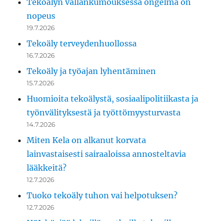
Tekoälyn vallankumouksessa ongelma on
nopeus
19.7.2026
Tekoäly terveydenhuollossa
16.7.2026
Tekoäly ja työajan lyhentäminen
15.7.2026
Huomioita tekoälystä, sosiaalipolitiikasta ja
työnvälityksestä ja työttömyysturvasta
14.7.2026
Miten Kela on alkanut korvata
lainvastaisesti sairaaloissa annosteltavia
lääkkeitä?
12.7.2026
Tuoko tekoäly tuhon vai helpotuksen?
12.7.2026