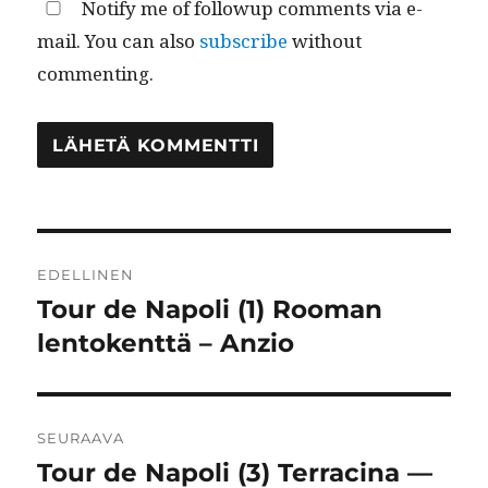
Notify me of followup comments via e-
mail. You can also
subscribe
without
commenting.
Artikkelien
EDELLINEN
selaus
Tour de Napoli (1) Rooman
Edellinen
artikkeli:
lentokenttä – Anzio
SEURAAVA
Tour de Napoli (3) Terracina —
Seuraava