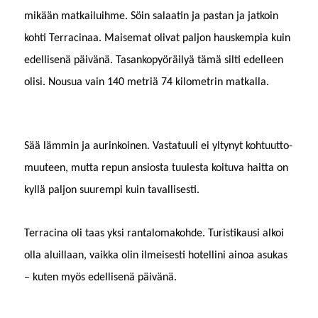
mikään matkailuihme. Söin salaatin ja pas­tan ja jatkoin
kohti Ter­raci­naa. Maise­mat oli­vat paljon hauskem­pia kuin
edel­lisenä päivänä. Tasankopy­öräi­lyä tämä silti edelleen
olisi. Nousua vain 140 metriä 74 kilo­metrin matkalla.
Sää läm­min ja aurinkoinen. Vas­tatu­uli ei yltynyt kohtu­ut­to­
muu­teen, mut­ta repun ansios­ta tuules­ta koitu­va hait­ta on
kyl­lä paljon suurem­pi kuin tavallisesti.
Ter­raci­na oli taas yksi rantalo­mako­hde. Tur­is­tikausi alkoi
olla aluil­laan, vaik­ka olin ilmeis­es­ti hotelli­ni ain­oa asukas
– kuten myös edel­lisenä päivänä.