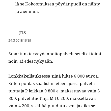
lä se Kokoomuk­sen pöy­dän­puoli on nähty
jo aiemmin.
JTS
sanoo:
24.3.2018 16:39
Smar­tum ter­vey­den­hoitopalveluseteli ei toi­mi
noin. Ei edes nykyään.
Lonkkakeil­lauk­ses­sa siinä lukee 6 000 euroa.
Sit­ten poti­las saa lis­tan eteen, jos­sa palve­lu­
tuot­ta­ja P leikkaa 9 800 e, mak­set­tavaa vain 3
800; palve­lu­tuot­ta­ja M 10 200, mak­set­tavaa
vain 4 200, sisältää puudu­tuk­sen, ja aika seu­