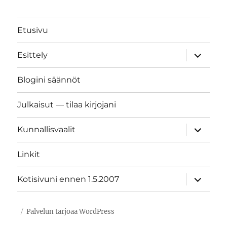
Etusivu
näytä
Esittely
alavalik
Blogini säännöt
Julkaisut — tilaa kirjojani
näytä
Kunnallisvaalit
alavalik
Linkit
näytä
Kotisivuni ennen 1.5.2007
alavalik
Palvelun tarjoaa WordPress