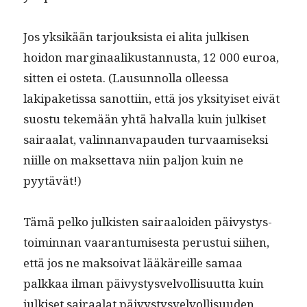
Jos yksikään tar­jouk­sista ei ali­ta julkisen
hoidon mar­gin­aa­likus­tan­nus­ta, 12 000 euroa,
sit­ten ei oste­ta. (Lausun­nol­la olleessa
lakipaketis­sa san­ot­ti­in, että jos yksi­tyiset eivät
suos­tu tekemään yhtä hal­val­la kuin julkiset
sairaalat, valin­nan­va­pau­den tur­vaamisek­si
niille on mak­set­ta­va niin paljon kuin ne
pyytävät!)
Tämä pelko julk­isten sairaaloiden päivystys­
toimin­nan vaaran­tu­mis­es­ta perus­tui siihen,
että jos ne mak­soi­vat lääkäreille samaa
palkkaa ilman päivystysvelvol­lisu­ut­ta kuin
julkiset sairaalat päivystysvelvol­lisu­u­den