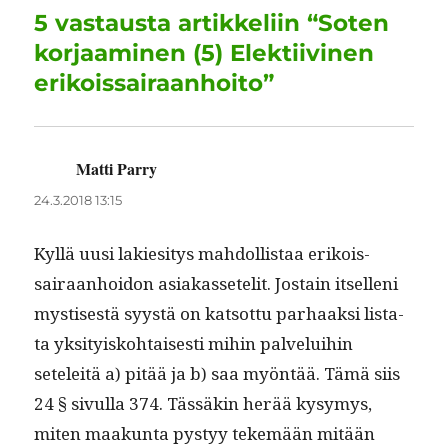
o
I
p
a
5 vastausta artikkeliin “Soten
o
n
p
m
korjaaminen (5) Elektiivinen
k
erikoissairaanhoito”
Matti Parry
sanoo:
24.3.2018 13:15
Kyl­lä uusi lakiesi­tys mah­dol­lis­taa erikois­
sairaan­hoidon asi­akas­setelit. Jostain itsel­leni
mys­tis­es­tä syys­tä on kat­sot­tu parhaak­si lis­ta­
ta yksi­tyisko­htais­es­ti mihin palvelui­hin
seteleitä a) pitää ja b) saa myön­tää. Tämä siis
24 § sivul­la 374. Tässäkin herää kysymys,
miten maakun­ta pystyy tekemään mitään