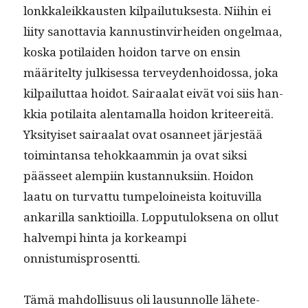
lonkkaleikkausten kil­pailu­tuk­ses­ta. Niihin ei
liity san­ot­tavia kan­nustin­virhei­den ongel­maa,
kos­ka poti­laiden hoidon tarve on ensin
määritel­ty julkises­sa ter­vey­den­hoi­dos­sa, joka
kil­pailut­taa hoidot. Sairaalat eivät voi siis han­
kkia poti­lai­ta alen­ta­mal­la hoidon kri­teere­itä.
Yksi­tyiset sairaalat ovat osan­neet jär­jestää
toim­intansa tehokkaam­min ja ovat sik­si
päässeet alem­pi­in kus­tan­nuk­si­in. Hoidon
laatu on tur­vat­tu tumpeloineista koituvil­la
ankar­il­la sank­tioil­la. Lop­putu­lok­se­na on ollut
halvem­pi hin­ta ja korkeampi
onnistumisprosentti.
Tämä mah­dol­lisu­us oli lausun­nolle lähete­