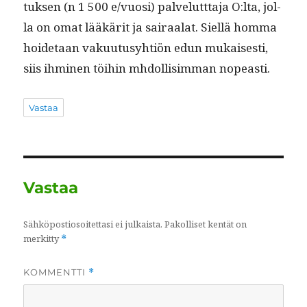
tuk­sen (n 1 500 e/vuosi) palve­lutt­ta­ja O:lta, jol­
la on omat lääkärit ja sairaalat. Siel­lä hom­ma
hoide­taan vaku­u­tusy­htiön edun mukaises­ti,
siis ihmi­nen töi­hin mhdol­lisim­man nopeasti.
Vastaa
Vastaa
Sähköpostiosoitettasi ei julkaista.
Pakolliset kentät on
merkitty
*
KOMMENTTI
*