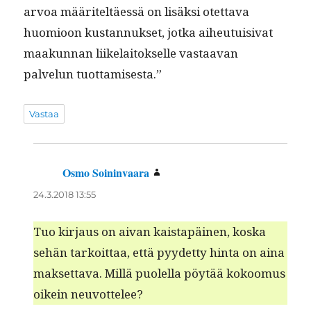
arvoa määriteltäessä on lisäk­si otet­ta­va
huomioon kus­tan­nuk­set, jot­ka aiheu­tu­isi­vat
maakun­nan liike­laitok­selle vas­taa­van
palvelun tuottamisesta.”
Vastaa
Osmo Soininvaara
sanoo:
24.3.2018 13:55
Tuo kir­jaus on aivan kaistapäi­nen, kos­ka
sehän tarkoit­taa, että pyy­det­ty hin­ta on aina
mak­set­ta­va. Mil­lä puolel­la pöytää kokoomus
oikein neuvottelee?