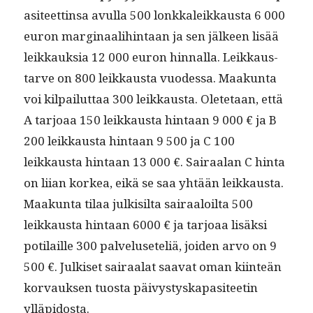
a­siteet­tin­sa avul­la 500 lonkkaleikkaus­ta 6 000
euron mar­gin­aal­i­hin­taan ja sen jäl­keen lisää
leikkauk­sia 12 000 euron hin­nal­la. Leikkaus­
tarve on 800 leikkaus­ta vuodessa. Maakun­ta
voi kil­pailut­taa 300 leikkaus­ta. Olete­taan, että
A tar­joaa 150 leikkaus­ta hin­taan 9 000 € ja B
200 leikkaus­ta hin­taan 9 500 ja C 100
leikkaus­ta hin­taan 13 000 €. Sairaalan C hin­ta
on liian korkea, eikä se saa yhtään leikkaus­ta.
Maakun­ta tilaa julk­isil­ta sairaaloil­ta 500
leikkaus­ta hin­taan 6000 € ja tar­joaa lisäk­si
poti­laille 300 palveluseteliä, joiden arvo on 9
500 €. Julkiset sairaalat saa­vat oman kiin­teän
kor­vauk­sen tuos­ta päivystyska­p­a­siteetin
ylläpidosta.