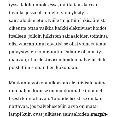
tyssä lak­ilu­on­nok­ses­sa, mut­ta taas ker­ran
taval­la, jos­sa oli ajatel­tu vain yksi­tyis­
sairaaloiden etua. Niille tar­jot­ti­in lak­isääteistä
oikeut­ta ottaa vaik­ka kaik­ki elek­ti­iviset hoidot
itselleen, jol­loin julk­isten sairaaloiden toim­inta
olisi vaaran­tunut eivätkä se olisi voineet taa­ta
päivystys­ten toimivu­ut­ta. Palaute oli niin tyr­
määvää, että elek­ti­ivisen hoidon palvelusetelit
pois­tet­ti­in saman tien kokonaan.
Maakun­ta voikoot ulkois­taa elek­ti­ivistä hoitoa
niin paljon kuin se on maakun­nalle taloudel­
lis­es­ti kan­nat­tavaa. Taloudel­lis­es­ti se on kan­
nat­tavaa, jos palvelusetelin arvo on mata­
lampi kuin ovat julk­isten sairaaloiden
mar­gin­