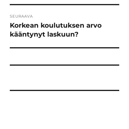
SEURAAVA
Korkean koulutuksen arvo
Seuraava
artikkeli:
kääntynyt laskuun?