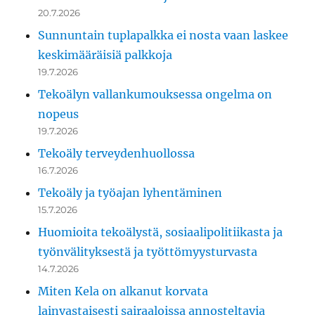
20.7.2026
Sunnuntain tuplapalkka ei nosta vaan laskee
keskimääräisiä palkkoja
19.7.2026
Tekoälyn vallankumouksessa ongelma on
nopeus
19.7.2026
Tekoäly terveydenhuollossa
16.7.2026
Tekoäly ja työajan lyhentäminen
15.7.2026
Huomioita tekoälystä, sosiaalipolitiikasta ja
työnvälityksestä ja työttömyysturvasta
14.7.2026
Miten Kela on alkanut korvata
lainvastaisesti sairaaloissa annosteltavia