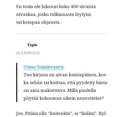
En tosin ole lukenut koko 400 sivuista
nivaskaa, josko tulkin­nas­ta löy­ty­isi
tarkem­paa ohjausta.
Tapio
sanoo:
24.3.2018 15:22
Osmo Soin­in­vaara
:
Tuo kir­jaus on aivan kaistapäi­nen, kos­
ka sehän tarkoit­taa, että pyy­det­ty hin­ta
on aina mak­set­ta­va. Mil­lä puolel­la
pöytää kokoomus oikein neuvottelee?
Joo. Pitäisi olla “kuitenkin”, ei “lisäk­si”. Kyl­