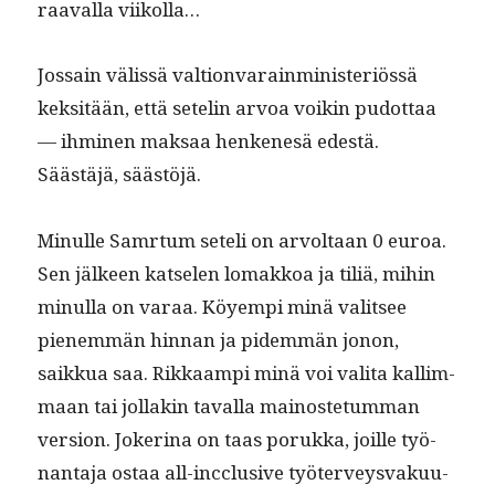
raaval­la viikolla…
Jos­sain välis­sä val­tion­va­rain­min­is­ter­iössä
kek­sitään, että setelin arvoa voikin pudot­taa
— ihmi­nen mak­saa henke­nesä edestä.
Säästäjä, säästöjä.
Min­ulle Sam­r­tum seteli on arvoltaan 0 euroa.
Sen jäl­keen kat­se­len lomakkoa ja tiliä, mihin
min­ul­la on varaa. Köyem­pi minä val­it­see
pienem­män hin­nan ja pidem­män jonon,
saikkua saa. Rikkaampi minä voi vali­ta kallim­
maan tai jol­lakin taval­la main­os­te­tum­man
ver­sion. Jok­e­ri­na on taas poruk­ka, joille työ­
nan­ta­ja ostaa all-inc­clu­sive työter­veysvaku­u­