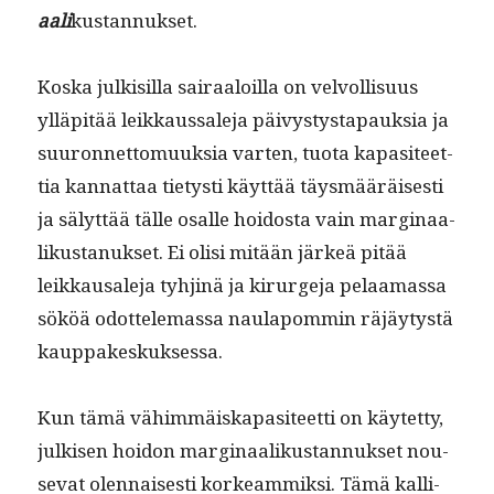
aali
kus­tan­nuk­set.
Kos­ka julk­isil­la sairaaloil­la on velvol­lisu­us
ylläpitää leikkaus­sale­ja päivystystapauk­sia ja
suuron­net­to­muuk­sia varten, tuo­ta kap­a­siteet­
tia kan­nat­taa tietysti käyt­tää täys­määräis­es­ti
ja sälyt­tää tälle osalle hoi­dos­ta vain mar­gin­aa­
likus­tanuk­set. Ei olisi mitään järkeä pitää
leikkausale­ja tyhjinä ja kirurge­ja pelaa­mas­sa
sököä odot­tele­mas­sa naulapom­min räjäy­tys­tä
kauppakeskuksessa.
Kun tämä vähim­mäiska­p­a­siteet­ti on käytet­ty,
julkisen hoidon mar­gin­aa­likus­tan­nuk­set nou­
se­vat olen­nais­es­ti korkeam­mik­si. Tämä kalli­