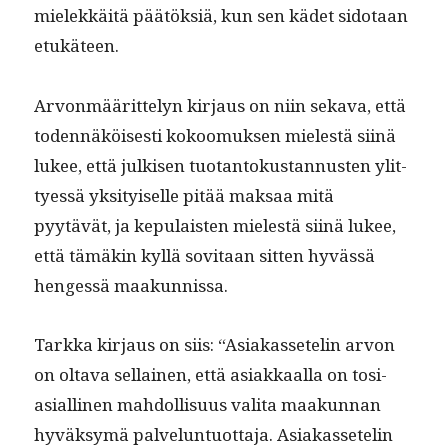
mielekkäitä päätök­siä, kun sen kädet sido­taan
etukäteen.
Arvon­määrit­te­lyn kir­jaus on niin seka­va, että
toden­näköis­es­ti kokoomuk­sen mielestä siinä
lukee, että julkisen tuotan­tokus­tan­nusten ylit­
tyessä yksi­tyiselle pitää mak­saa mitä
pyytävät, ja kepu­lais­ten mielestä siinä lukee,
että tämäkin kyl­lä sovi­taan sit­ten hyvässä
hengessä maakunnissa.
Tark­ka kir­jaus on siis: “Asi­akas­setelin arvon
on olta­va sel­l­ainen, että asi­akkaal­la on tosi­
asialli­nen mah­dol­lisu­us vali­ta maakun­nan
hyväksymä palvelun­tuot­ta­ja. Asi­akas­setelin