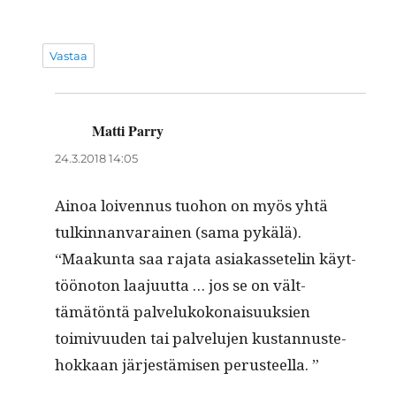
Vastaa
Matti Parry
sanoo:
24.3.2018 14:05
Ain­oa loiven­nus tuo­hon on myös yhtä
tulkin­nan­varainen (sama pykälä).
“Maakun­ta saa raja­ta asi­akas­setelin käyt­
tööno­ton laa­ju­ut­ta … jos se on vält­
tämätön­tä palvelukokon­aisuuk­sien
toimivu­u­den tai palvelu­jen kus­tan­nuste­
hokkaan jär­jestämisen perusteella. ”