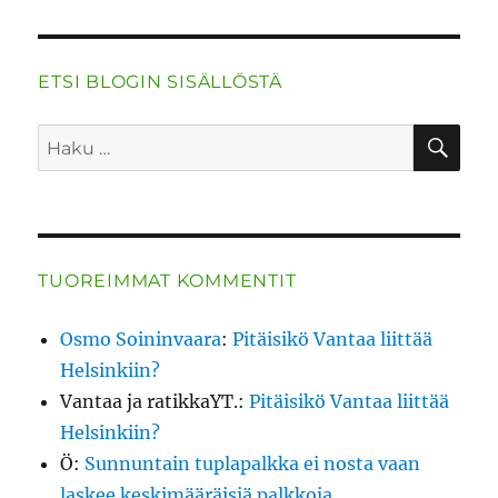
ETSI BLOGIN SISÄLLÖSTÄ
HA
Etsi:
TUOREIMMAT KOMMENTIT
Osmo Soininvaara
:
Pitäisikö Vantaa liittää
Helsinkiin?
Vantaa ja ratikkaYT.
:
Pitäisikö Vantaa liittää
Helsinkiin?
Ö
:
Sunnuntain tuplapalkka ei nosta vaan
laskee keskimääräisiä palkkoja