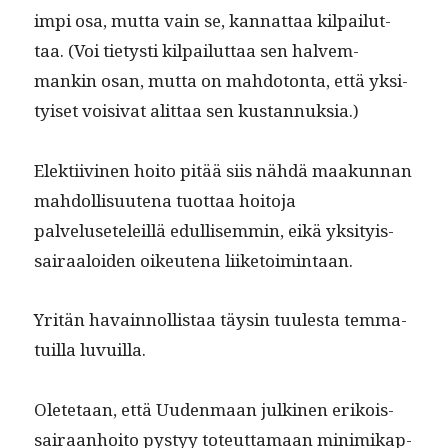
impi osa, mut­ta vain se, kan­nat­taa kil­pailut­
taa. (Voi tietysti kil­pailut­taa sen halvem­
mankin osan, mut­ta on mah­do­ton­ta, että yksi­
tyiset voisi­vat alit­taa sen kustannuksia.)
Elek­ti­ivi­nen hoito pitää siis nähdä maakun­nan
mah­dol­lisuute­na tuot­taa hoito­ja
palveluseteleil­lä edullisem­min, eikä yksi­tyis­
sairaaloiden oikeutena liiketoimintaan.
Yritän havain­nol­lis­taa täysin tuules­ta tem­ma­
tu­il­la luvuilla.
Olete­taan, että Uuden­maan julki­nen erikois­
sairaan­hoito pystyy toteut­ta­maan min­imika­p­