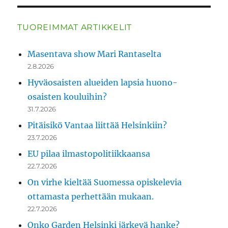
TUOREIMMAT ARTIKKELIT
Masentava show Mari Rantaselta
2.8.2026
Hyväosaisten alueiden lapsia huono-
osaisten kouluihin?
31.7.2026
Pitäisikö Vantaa liittää Helsinkiin?
23.7.2026
EU pilaa ilmastopolitiikkaansa
22.7.2026
On virhe kieltää Suomessa opiskelevia
ottamasta perhettään mukaan.
22.7.2026
Onko Garden Helsinki järkevä hanke?