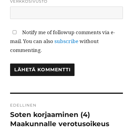
VERKKOSIVUSTO
Notify me of followup comments via e-
mail. You can also
subscribe
without
commenting.
Artikkelien
EDELLINEN
selaus
Soten korjaaminen (4)
Edellinen
artikkeli:
Maakunnalle verotusoikeus