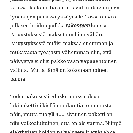
kanssa, lääkärit hakeu­tu­isi­vat mukavampi­en
työaiko­jen perässä yksi­ty­isille. Tässä on vika
julkisen hoidon palk­ka
rak­en­teen
kanssa.
Päivystyk­ses­tä mak­se­taan liian vähän.
Päivystyk­ses­tä pitäisi mak­saa enem­män ja
mukavas­ta työa­jas­ta vähem­män niin, että
päivystys ei olisi pakko vaan vapaae­htoinen
val­in­ta. Mut­ta tämä on kokon­aan toinen
tarina.
Toden­näköis­es­ti eduskun­nas­sa ole­va
lakipaket­ti ei kiel­lä maakun­tia toim­i­mas­ta
näin, mut­ta tuo yli 400-sivuinen paket­ti on
niin vaikealukuinen, että en ole var­ma. Niin­pä
elek­ti­ivisen hoidon palvelusetelit eivät ehkä