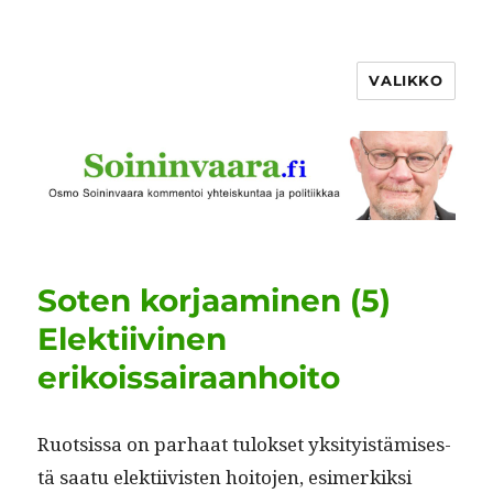
VALIKKO
Soten korjaaminen (5)
Elektiivinen
erikoissairaanhoito
Ruot­sis­sa on parhaat tulok­set yksi­ty­istämis­es­
tä saatu elek­ti­ivis­ten hoito­jen, esimerkik­si