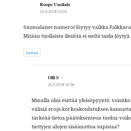
Roope Uusitalo
sanoo:
24.3.2018 15:05
Suo­ma­laiset numerot löy­tyy vaik­ka Palkkaraken
Mitään tuol­laista ilmiötä ei sieltä tai­da löytyä.
Vastaa
Olli S
sanoo:
25.3.2018 10:36
Min­ul­la olisi esit­tää yleisöpyyn­tö: voisit
välisiä ero­ja korkeak­oulu­tuk­sen kan­nat­tav
tärkeää tietoa päätök­sen­teon tuek­si: voiko yl
tiet­ty­jen alo­jen sisäänot­toa supistaa?