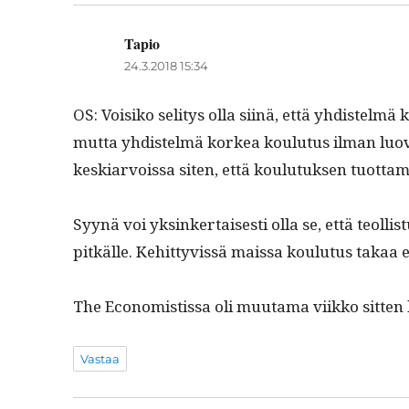
Tapio
sanoo:
24.3.2018 15:34
OS: Voisiko seli­tys olla siinä, että yhdis­tel
mut­ta yhdis­telmä korkea koulu­tus ilman luovu
keskiar­vois­sa siten, että koulu­tuk­sen tuot­ta
Syynä voi yksinker­tais­es­ti olla se, että teol­li
pitkälle. Kehit­tyvis­sä mais­sa koulu­tus takaa 
The Econ­o­mistis­sa oli muu­ta­ma viikko sit­ten l
Vastaa