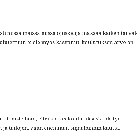
i niis­sä mais­sa mis­sä opiske­li­ja mak­saa kaiken tai val
utet­tuun ei ole myös kas­vanut, koulu­tuk­sen arvo on
 todis­tel­laan, ettei korkeak­oulu­tuk­ses­ta ole työ­
jen ja taito­jen, vaan enem­män sig­naloin­nin kautta.