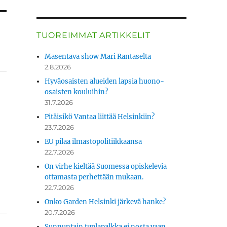
TUOREIMMAT ARTIKKELIT
Masentava show Mari Rantaselta
2.8.2026
Hyväosaisten alueiden lapsia huono-
osaisten kouluihin?
31.7.2026
Pitäisikö Vantaa liittää Helsinkiin?
23.7.2026
EU pilaa ilmastopolitiikkaansa
22.7.2026
On virhe kieltää Suomessa opiskelevia
ottamasta perhettään mukaan.
22.7.2026
Onko Garden Helsinki järkevä hanke?
20.7.2026
Sunnuntain tuplapalkka ei nosta vaan