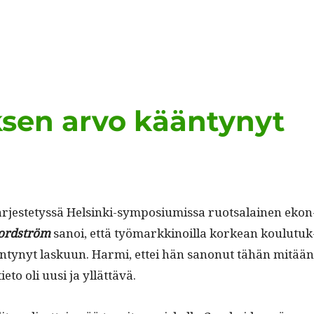
sen arvo kääntynyt
r­jeste­tyssä Helsin­ki-sym­po­siu­mis­sa ruot­salainen ekon
Nord­ström
sanoi, että työ­markki­noil­la korkean koulu­tuk
­tynyt lasku­un. Har­mi, ettei hän sanonut tähän mitään
tieto oli uusi ja yllättävä.