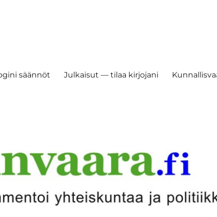
ogini säännöt
Julkaisut — tilaa kirjojani
Kunnallisvaa