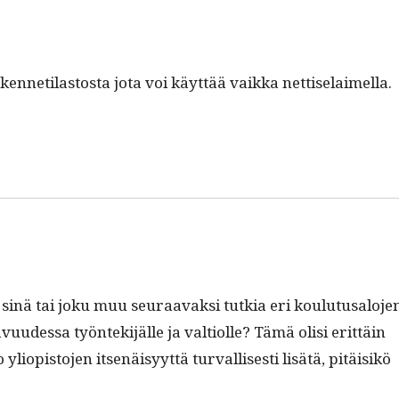
­neti­las­tos­ta jota voi käyt­tää vaik­ka nettiselaimella.
ko sinä tai joku muu seu­raavak­si tutkia eri koulu­tusa­lo­je
u­udessa työn­tek­i­jälle ja val­ti­olle? Tämä olisi erit­täin
iopis­to­jen itsenäisyyt­tä tur­val­lis­es­ti lisätä, pitäisikö