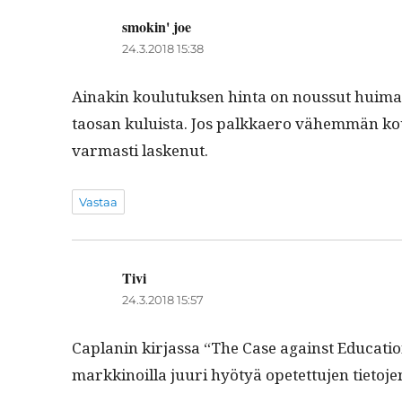
smokin' joe
sanoo:
24.3.2018 15:38
Ainakin koulu­tuk­sen hin­ta on nous­sut huimast
taosan kuluista. Jos palkkaero vähem­män koul
var­masti laskenut.
Vastaa
Tivi
sanoo:
24.3.2018 15:57
Caplanin kir­jas­sa “The Case against Edu­ca­tion”
markki­noil­la juuri hyö­tyä opetet­tu­jen tieto­