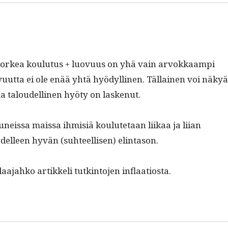
mä korkea koulu­tus + luovu­us on yhä vain arvokkaampi
­ut­ta ei ole enää yhtä hyödylli­nen. Täl­lainen voi näky
­ma taloudelli­nen hyö­ty on laskenut.
s­tuneis­sa mais­sa ihmisiä koulute­taan liikaa ja liian
edelleen hyvän (suh­teel­lisen) elintason.
aa­jahko artikke­li tutk­in­to­jen inflaatiosta.