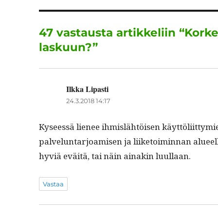
b
r
o
47 vastausta artikkeliin “Kor
o
laskuun?”
k
Ilkka Lipasti
sanoo:
24.3.2018 14:17
Kyseessä lie­nee ihmis­lähtöisen käyt­töli­it­ty
palvelun­tar­joamisen ja liike­toimin­nan alueel
hyviä eväitä, tai näin ainakin luullaan.
Vastaa