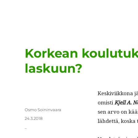
Korkean koulutuk
laskuun?
Keskivi­ikkona jä
o­misti
Kjell A. 
Kirjoittaja
Osmo Soininvaara
sen arvo on kään
Julkaistu
24.3.2018
lähdet­tä, kos­ka 
Kategoriat
_