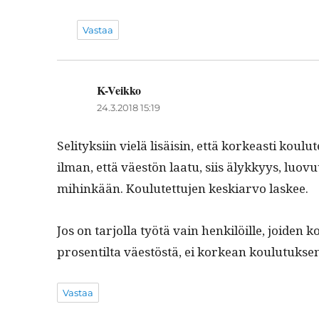
Vastaa
K-Veikko
sanoo:
24.3.2018 15:19
Seli­tyk­si­in vielä lisäisin, että korkeasti koul
ilman, että väestön laatu, siis älykkyys, luovu­u
mihinkään. Koulutet­tu­jen keskiar­vo laskee.
Jos on tar­jol­la työtä vain henkilöille, joiden k
pros­en­til­ta väestöstä, ei korkean koulu­tuk­sen
Vastaa