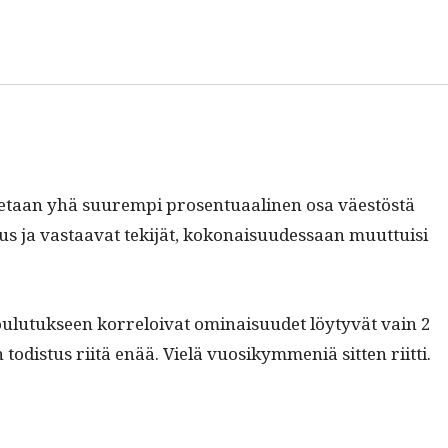
ute­taan yhä suurem­pi pros­en­tu­aa­li­nen osa väestöstä
s ja vas­taa­vat tek­i­jät, kokon­aisu­udessaan muut­tuisi
oulu­tuk­seen kor­reloi­vat omi­naisu­udet löy­tyvät vain 2
 todis­tus riitä enää. Vielä vuosikym­meniä sit­ten riitti.