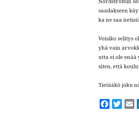
Nord­strömin seli
saadak­seen käyt
ka ne saa netistä
Voisiko seli­tys 
yhä vain arvokk
ut­ta ei ole enää
siten, että koulu
Tietääkö joku nä
F
T
a
w
c
it
a
e
te
l