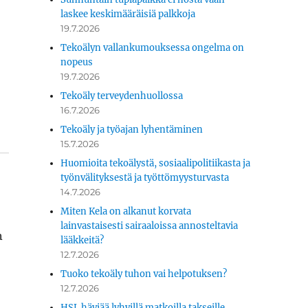
laskee keskimääräisiä palkkoja
19.7.2026
Tekoälyn vallankumouksessa ongelma on
nopeus
19.7.2026
Tekoäly terveydenhuollossa
16.7.2026
Tekoäly ja työajan lyhentäminen
15.7.2026
Huomioita tekoälystä, sosiaalipolitiikasta ja
työnvälityksestä ja työttömyysturvasta
14.7.2026
Miten Kela on alkanut korvata
lainvastaisesti sairaaloissa annosteltavia
n
lääkkeitä?
12.7.2026
Tuoko tekoäly tuhon vai helpotuksen?
12.7.2026
HSL häviää lyhyillä matkoilla takseille.