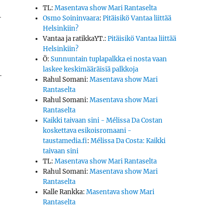
TL
:
Masentava show Mari Rantaselta
­
Osmo Soininvaara
:
Pitäisikö Vantaa liittää
Helsinkiin?
Vantaa ja ratikkaYT.
:
Pitäisikö Vantaa liittää
Helsinkiin?
Ö
:
Sunnuntain tuplapalkka ei nosta vaan
laskee keskimääräisiä palkkoja
­
Rahul Somani
:
Masentava show Mari
Rantaselta
Rahul Somani
:
Masentava show Mari
Rantaselta
Kaikki taivaan sini - Mélissa Da Costan
koskettava esikoisromaani -
taustamedia.fi
:
Mélissa Da Costa: Kaikki
taivaan sini
TL
:
Masentava show Mari Rantaselta
Rahul Somani
:
Masentava show Mari
Rantaselta
Kalle Rankka
:
Masentava show Mari
Rantaselta