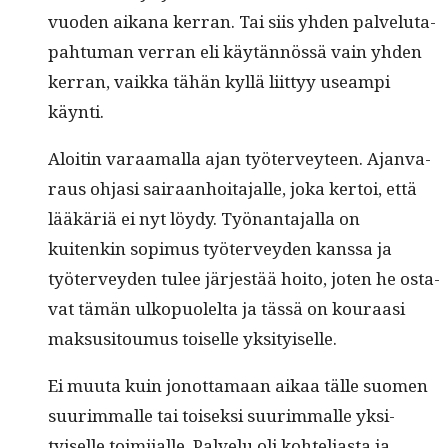
vuo­den aikana ker­ran. Tai siis yhden palve­lu­ta­
pah­tu­man ver­ran eli käytän­nössä vain yhden
ker­ran, vaik­ka tähän kyl­lä liit­tyy use­ampi
käynti.
Aloitin varaa­mal­la ajan työter­vey­teen. Ajan­va­
raus ohjasi sairaan­hoita­jalle, joka ker­toi, että
lääkäriä ei nyt löy­dy. Työ­nan­ta­jal­la on
kuitenkin sopimus työter­vey­den kanssa ja
työter­vey­den tulee jär­jestää hoito, joten he osta­
vat tämän ulkop­uolelta ja tässä on kouraasi
mak­susi­toumus toiselle yksityiselle.
Ei muu­ta kuin jonot­ta­maan aikaa tälle suomen
suurim­malle tai toisek­si suurim­malle yksi­
tyiselle toim­i­jalle. Palvelu oli kohtelias­ta ja