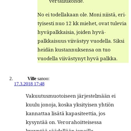
vertailukohde.
No ei todel­lakaan ole. Moni niistä, eri­
tyis­es­ti nuo 12 kk miehet, ovat tule­via
hyvä­palkkaisia, joiden hyvä­
palkkaisu­us viivästyy vuodel­la. Sik­si
hei­dän kus­tan­nuk­sen­sa on tuo
vuodel­la viivästynyt hyvä palkka.
Ville
sanoo:
17.3.2018 17:48
Vaku­u­tus­muo­toiseen jär­jestelmään ei
kuu­lu jono­ja, kos­ka yksi­tyisen yhtiön
kan­nat­taa lisätä kap­a­siteet­tia, jos
kysyn­tää on. Verora­hoit­teises­sa
kysyn­tää säädel­lään jonoilla.