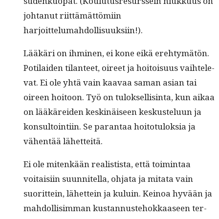
sudenkuopat. (Koulu­tus­resurs­sein niukku­us on
johtanut riit­tämät­tömi­in
harjoittelumahdollisuuksiin!).
Lääkäri on ihmi­nen, ei kone eikä ere­htymätön.
Poti­laiden tilanteet, oireet ja hoitoisu­us vai­htel­e­
vat. Ei ole yhtä vain kaavaa saman asian tai
oireen hoitoon. Työ on tulok­sel­lis­in­ta, kun aikaa
on lääkärei­den keskinäiseen keskustelu­un ja
kon­sul­toin­ti­in. Se paran­taa hoito­tu­lok­sia ja
vähen­tää lähetteitä.
Ei ole mitenkään real­is­tista, että toim­intaa
voitaisi­in suun­nitel­la, ohja­ta ja mita­ta vain
suorit­tein, lähet­tein ja kuluin. Keinoa hyvään ja
mah­dol­lisim­man kus­tan­nuste­hokkaaseen ter­