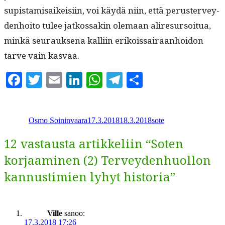
supis­tami­saikeisi­in, voi käy­dä niin, että peruster­vey­
den­hoito tulee jatkos­sakin ole­maan aliresur­soitua,
minkä seu­rauk­se­na kalli­in erikois­sairaan­hoidon
tarve vain kasvaa.
Facebook
Twitter
Email
LinkedIn
WhatsApp
Telegram
Share
Kirjoittaja
Julkaistu
Kategoriat
Osmo Soininvaara
17.3.2018
18.3.2018
sote
12 vastausta artikkeliin “Soten
korjaaminen (2) Terveydenhuollon
kannustimien lyhyt historia”
Ville
sanoo:
17.3.2018 17:26