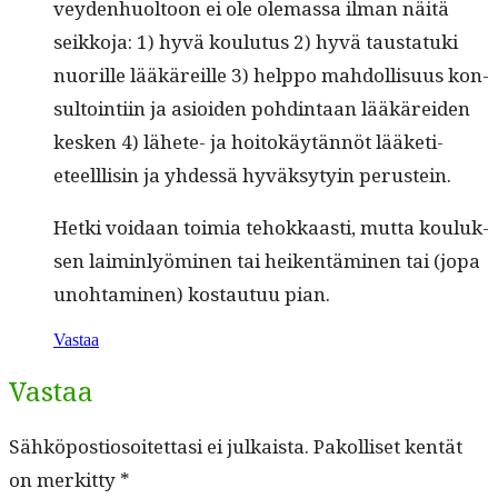
vey­den­huoltoon ei ole ole­mas­sa ilman näitä
seikko­ja: 1) hyvä koulu­tus 2) hyvä taus­tatu­ki
nuo­rille lääkäreille 3) help­po mah­dol­lisu­us kon­
sul­toin­ti­in ja asioiden pohd­in­taan lääkärei­den
kesken 4) lähete- ja hoitokäytän­nöt lääketi­
eteel­l­lisin ja yhdessä hyväksy­tyin perustein.
Het­ki voidaan toimia tehokkaasti, mut­ta kouluk­
sen laimin­lyömi­nen tai heiken­tämi­nen tai (jopa
uno­ht­a­mi­nen) kostau­tuu pian.
Vastaa
Vastaa
Sähköpostiosoitettasi ei julkaista.
Pakolliset kentät
on merkitty
*