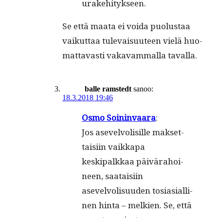
urakehitykseen.
Se että maa­ta ei voi­da puo­lus­taa
vaikut­taa tule­vaisu­u­teen vielä huo­
mat­tavasti vakavam­mal­la tavalla.
balle ramstedt
sanoo:
18.3.2018 19:46
Osmo Soin­in­vaara
:
Jos asevelvolisille mak­set­
taisi­in vaikka­pa
keskipalkkaa päivära­hoi­
neen, saataisi­in
asevelvolisu­u­den tosi­asialli­
nen hin­ta – melkien. Se, että