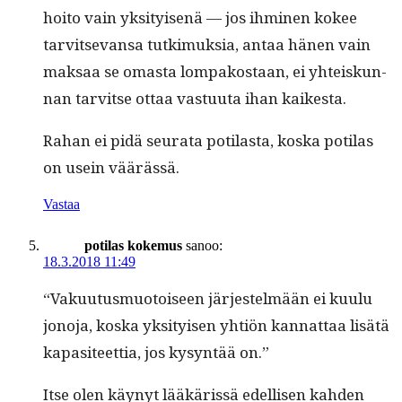
hoito vain yksi­tyisenä — jos ihmi­nen kokee
tarvit­se­vansa tutkimuk­sia, antaa hänen vain
mak­saa se omas­ta lom­pakostaan, ei yhteiskun­
nan tarvitse ottaa vas­tu­u­ta ihan kaikesta.
Rahan ei pidä seu­ra­ta poti­las­ta, kos­ka poti­las
on usein väärässä.
Vastaa
potilas kokemus
sanoo:
18.3.2018 11:49
“Vaku­u­tus­muo­toiseen jär­jestelmään ei kuu­lu
jono­ja, kos­ka yksi­tyisen yhtiön kan­nat­taa lisätä
kap­a­siteet­tia, jos kysyn­tää on.”
Itse olen käynyt lääkäris­sä edel­lisen kah­den