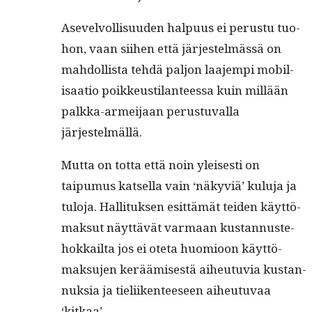
Asevelvol­lisu­u­den halpu­us ei perus­tu tuo­
hon, vaan siihen että jär­jestelmässä on
mah­dol­lista tehdä paljon laa­jem­pi mobil­
isaa­tio poikkeusti­lanteessa kuin mil­lään
palk­ka-armei­jaan perus­tu­val­la
järjestelmällä.
Mut­ta on tot­ta että noin yleis­es­ti on
taipumus kat­sel­la vain ‘näkyviä’ kulu­ja ja
tulo­ja. Hal­li­tuk­sen esit­tämät tei­den käyt­tö­
mak­sut näyt­tävät var­maan kus­tan­nuste­
hokkail­ta jos ei ote­ta huomioon käyt­tö­
mak­su­jen keräämis­es­tä aiheutu­via kus­tan­
nuk­sia ja tieli­iken­teeseen aiheutu­vaa
‘kitkaa’.