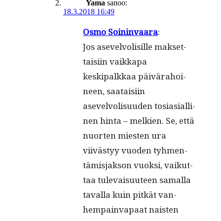
Yama
sanoo:
18.3.2018 16:49
Osmo Soin­in­vaara
:
Jos asevelvolisille mak­set­
taisi­in vaikka­pa
keskipalkkaa päivära­hoi­
neen, saataisi­in
asevelvolisu­u­den tosi­asialli­
nen hin­ta – melkien. Se, että
nuorten miesten ura
viivästyy vuo­den tyh­men­
tämis­jak­son vuok­si, vaikut­
taa tule­vaisu­u­teen samal­la
taval­la kuin pitkät van­
hempainva­paat nais­ten