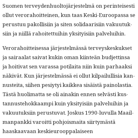
Suomen ter­vey­den­huolto­jär­jestelmä on per­in­teis­es­ti
ollut verora­hoit­teinen, kun taas Kes­ki-Euroopas­sa se
perus­tuu pakol­lisi­in ja siten sol­i­daarisi­in vaku­u­tuk­
si­in ja niil­lä rahoitet­tui­hin yksi­ty­isi­in palveluihin.
Verora­hoit­teises­sa jär­jestelmässä ter­veyskeskuk­set
ja sairaalat sai­vat kukin oman kiin­teän bud­jet­tin­sa
ja hoiti­vat sen varas­sa poti­lai­ta niin kuin parhaak­si
näkivät. Kun jär­jestelmässä ei ollut kil­pailullisia kan­
nustei­ta, siihen pesiy­tyi kaikkea sisäistä pain­o­las­tia.
Tästä huoli­mat­ta se oli ainakin ennen selvästi kus­
tan­nuste­hokkaampi kuin yksi­ty­isi­in palvelui­hin ja
vaku­u­tuk­si­in perus­tu­vat. Joskus 1990-luvul­la Maail­
man­pank­ki varoit­ti pohjo­is­mai­ta siir­tymästä
haaskaavaan keskieu­roop­palaiseen