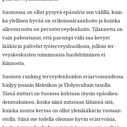
Suomes­sa on ollut pysyvä epä­suh­ta sen välil­lä, kuin­
ka ylel­lisen hyvää on erikois­sairaan­hoito ja kuin­ka
aliresur­soitu on peruster­vey­den­hoito. Tilan­net­ta on
vain pahen­tanut, että parem­pi väki saa kevyet
lääkärin palve­lut työter­veyshuol­losta, jol­loin ter­
veyskeskusten toimin­nas­ta huole­htimi­nen ei
kiinnosta.
Suomen rank­ing ter­vey­den­hoidon eri­ar­voisu­udessa
häi­lyy jos­sain Mek­sikon ja Yhdys­val­tain tasol­la.
Tämä mit­tari on Suomea kohtaan täysin epäoikeu­
den­mukainen, kos­ka siinä mitataan lähin­nä sitä,
kuin­ka mon­ta ker­taa on ollut yleis­lääkärin vas­taan­
otol­la. Siinä me todel­la olemme hyvin eri­ar­voisia,