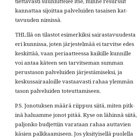
tiet­tävästi suun­nit­telee itse, minne resurssit
kan­nat­taa sijoit­taa palvelu­iden tasaisen kat­
tavu­u­den nimissä.
THL:llä on tilas­tot esimerkik­si sairas­tavu­ud­es­ta
eri kun­nis­sa, joten jär­jestelmää ei tarvitse edes
keskit­tää, vaan peri­aat­teessa kaikille kun­nille
voi antaa käteen sen tarvit­se­man sum­man
perus­ta­son palvelu­iden jär­jestämisek­si, ja
keskus­sairaaloille vas­taavasti rahaa ylem­män
tason palvelu­iden toteuttamiseen.
P.S. Jono­tuk­sen määrä riip­puu siitä, miten pitk­
inä halu­amme jonot pitää. Kyse on lähin­nä siitä,
paljonko bud­jet­ti­in varataan rahaa aut­tavien
käsien palkkaamiseen. Jos yksi­tyisel­lä puolel­la