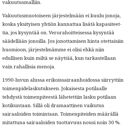
vakuutusmalliin.
Vaku­u­tus­muo­toiseen jär­jestelmään ei kuu­lu jono­ja,
kos­ka yksi­tyisen yhtiön kan­nat­taa lisätä kap­a­siteet­
tia, jos kysyn­tää on. Verora­hoit­teises­sa kysyn­tää
säädel­lään jonoil­la. Jos jonot­tamisen hin­ta otet­taisi­in
huomioon, jär­jestelmämme ei olisi ehkä niin
edullisen kuin miltä se näyt­tää, kun tarkastel­laan
vain rahal­lisia menoja.
1990-luvun alus­sa erikois­sairaan­hoi­dos­sa siir­ryt­ti­in
toimen­pide­lasku­tuk­seen. Jokaises­ta poti­laalle
tehdys­tä toimen­piteestä lähetet­ti­in lasku poti­laan
kotikun­taan. Sil­lä oli dra­maat­ti­nen vaiku­tus
sairaaloiden toim­intaan. Toimen­pitei­den määräl­lä
mitat­tuna sairaaloiden tuot­tavu­us nousi noin 30 %.