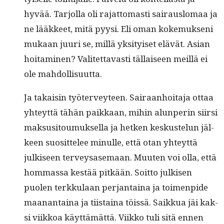
hyvää. Tar­jol­la oli rajat­tomasti sairaus­lo­maa ja
ne lääk­keet, mitä pyysi. Eli oman koke­muk­seni
mukaan juuri se, mil­lä yksi­tyiset elävät. Asian
hoit­a­mi­nen? Valitet­tavasti täl­laiseen meil­lä ei
ole mahdollisuutta.
Ja takaisin työter­vey­teen. Sairaan­hoita­ja ottaa
yhteyt­tä tähän paikkaan, mihin alun­perin siir­si
mak­susi­toumuk­sel­la ja het­ken keskustelun jäl­
keen suosit­telee min­ulle, että otan yhteyt­tä
julkiseen ter­veysase­maan. Muuten voi olla, että
hom­mas­sa kestää pitkään. Soit­to julkisen
puolen terkku­laan per­jan­taina ja toimen­pide
maanan­taina ja tiis­taina töis­sä. Saikkua jäi kak­
si viikkoa käyt­tämät­tä. Viikko tuli sitä ennen