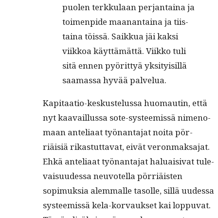
puolen terkku­laan per­jan­taina ja
toimen­pide maanan­taina ja tiis­
taina töis­sä. Saikkua jäi kak­si
viikkoa käyt­tämät­tä. Viikko tuli
sitä ennen pyörit­tyä yksi­ty­isil­lä
saa­mas­sa hyvää palvelua.
Kap­i­taa­tio-keskustelus­sa huo­mautin, että
nyt kaavail­lus­sa sote-sys­tee­mis­sä nimeno­
maan anteliaat työ­nan­ta­jat noi­ta pör­
riäisiä rikas­tut­ta­vat, eivät veron­mak­sa­jat.
Ehkä anteliaat työ­nan­ta­jat halu­aisi­vat tule­
vaisu­udessa neu­votel­la pör­riäis­ten
sopimuk­sia alem­malle tasolle, sil­lä uudessa
sys­tee­mis­sä kela-kor­vauk­set kai lop­pu­vat.