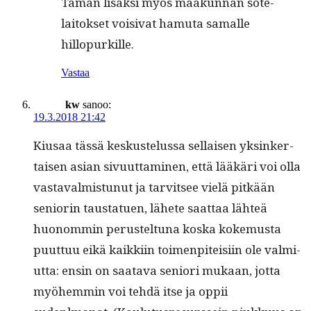
Tämän lisäk­si myös maakun­nan sote­
laitok­set voisi­vat hamu­ta samalle
hillopurkille.
Vastaa
kw
sanoo:
19.3.2018 21:42
Kiusaa tässä keskustelus­sa sel­l­aisen yksinker­
taisen asian sivu­ut­ta­mi­nen, että lääkäri voi olla
vas­tavalmis­tunut ja tarvit­see vielä pitkään
senior­in taus­tat­uen, lähete saat­taa lähteä
huonom­min perustel­tuna kos­ka koke­mus­ta
puut­tuu eikä kaikki­in toimen­piteisi­in ole valmi­
ut­ta: ensin on saata­va seniori mukaan, jot­ta
myöhem­min voi tehdä itse ja oppii