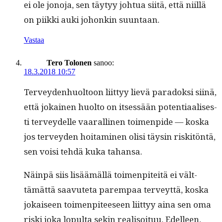
ei ole jono­ja, sen täy­tyy johtua siitä, että niil­lä
on piik­ki auki johonkin suuntaan.
Vastaa
Tero Tolonen
sanoo:
18.3.2018 10:57
Ter­vey­den­huoltoon liit­tyy lievä paradok­si siinä,
että jokainen huolto on itsessään poten­ti­aalis­es­
ti ter­vey­delle vaar­alli­nen toimen­pide — kos­ka
jos ter­vey­den hoit­a­mi­nen olisi täysin riskitön­tä,
sen voisi tehdä kuka tahansa.
Näin­pä siis lisäämäl­lä toimen­piteitä ei vält­
tämät­tä saavute­ta parem­paa ter­veyt­tä, kos­ka
jokaiseen toimen­piteeseen liit­tyy aina sen oma
ris­ki joka lop­ul­ta sekin real­isoituu. Edelleen,