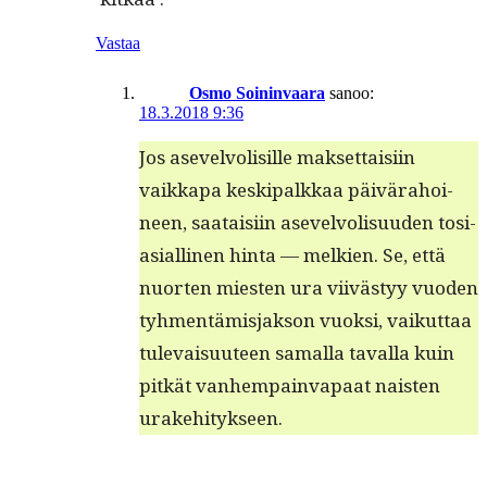
Vastaa
Osmo Soininvaara
sanoo:
18.3.2018 9:36
Jos asevelvolisille mak­set­taisi­in
vaikka­pa keskipalkkaa päivära­hoi­
neen, saataisi­in asevelvolisu­u­den tosi­
asialli­nen hin­ta — melkien. Se, että
nuorten miesten ura viivästyy vuo­den
tyh­men­tämis­jak­son vuok­si, vaikut­taa
tule­vaisu­u­teen samal­la taval­la kuin
pitkät van­hempainva­paat nais­ten
urakehitykseen.