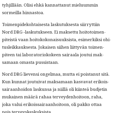
tyhjil­lään. Olisi ehkä kan­nat­tanut mielu­um­min
sormeil­la hinnastoa.
Toimen­pideko­htais­es­ta lasku­tuk­ses­ta siir­ryt­ti­in
Nord DRG ‑lasku­tuk­seen. Ei mak­set­tu hoito­toimen­
piteistä vaan hoitokokon­aisuuk­sista, esimerkik­si ohi­
tusleikkauk­ses­ta. Jokaisen siihen liit­tyvän toimen­
piteen tai lab­o­ra­to­rioko­keen sairaala jou­tui mak­
samaan omas­ta pussistaan.
Nord DRG lieven­si ongel­maa, mut­ta ei pois­tanut sitä.
Kun kun­nat jou­tu­i­v­at mak­samaan kas­va­vat erikois­
sairaan­hoidon laskun­sa ja niil­lä oli kiin­teä bud­jetin
mukainen määrä rahaa ter­vey­den­hoitoon, raha,
joka valui erikois­sairaan­hoitoon, oli pakko ottaa
pois terveyskeskuksista.