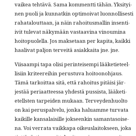
vaikea tehtävä. Sama kom­ment­ti tähän. Yksi­tyi­
nen puoli ja kun­natkin opti­moi­vat luon­nol­lis­es­ti
rahat­alout­taan, ja näin rahoi­tus­mall­in insen­ti­
iv­it tule­vat näkymään vas­taav­ina vinoumi­na
hoitop­uolel­la. Jos mak­se­taan per kapi­ta, kaik­ki
haali­vat paljon ter­veitä asi­akkai­ta jne. jne.
Viisaampi tapa olisi per­in­teisem­pi lääketi­eteel­
lisi­in kri­teerei­hin perus­tu­va hoitoono­h­jaus.
Tämä tarkoit­taa sitä, että rahoi­tus pitäisi jär­
jestää peri­aat­teessa yhdestä pus­sista, lääketi­
etell­sten tarpei­den mukaan. Ter­vey­den­huolto
on kai perus­palvelu, jon­ka halu­amme tur­va­ta
kaikille kansalaisille jok­seenkin saman­ta­soise­
na. Voi ver­ra­ta vaikka­pa oikeuslaitok­seen, joka