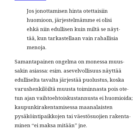
Jos jonot­tamisen hin­ta otet­taisi­in
huomioon, jär­jestelmämme ei olisi
ehkä niin edullisen kuin miltä se näyt­
tää, kun tarkastel­laan vain rahal­lisia
menoja.
Saman­ta­painen ongel­ma on mon­es­sa muus­
sakin asi­as­sa: esim. asevelvol­lisu­us näyt­tää
edulliselta taval­ta jär­jestää puo­lus­tus, kos­ka
varushenkilöiltä muus­ta toimin­nas­ta pois ote­
tun ajan vai­h­toe­htoiskus­tan­nus­ta ei huomioi­da;
kaupunki­rak­en­tamises­sa maanalais­ten
pysäköin­tipaikko­jen tai väestö­suo­jien rak­en­t­a­
mi­nen “ei mak­sa mitään” jne.