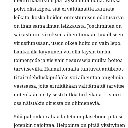
ment­ti ikäänkuin jää täysin huomiotta. Vaik­ka
polvi olisi kipeä, sitä ei vält­tämät­tä kan­na­ta
leika­ta, kos­ka hoidon onnis­tu­misen odotusar­vo
on ihan sama ilman leikkaus­ta. Jos ihmi­nen on
sairas­tunut viruk­sen aiheut­ta­maan taval­liseen
virus­flun­ssaan, usein oikea hoito on vain lepo.
Lääkäril­lä käymi­nen voi olla täysin turha
toimen­pide ja vie vain resursse­ja muil­ta hoitoa
tarvit­sevil­ta. Har­mit­toma­l­ta tun­tu­vat antibioot­
ti tai tule­hduskip­ulääke voi aiheut­taa ongelmia
vast­sas­sa, joi­ta ei niitäkään vält­tämät­tä tarvitse
mitenkään eri­tyis­es­ti tutkia tai leika­ta — suuri
osa näistäkin oireista on ohimeneviä.
Sitä paljonko rahaa laite­taan plase­boon pitäisi
jotenkin rajoit­taa. Hel­poin­ta on pitää yksi­tyi­nen