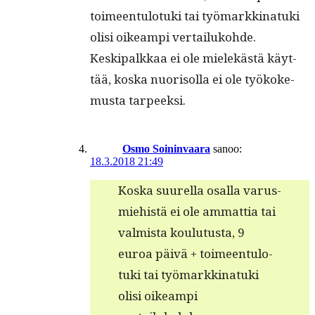
toimeen­tu­lo­tu­ki tai työ­markki­natu­ki
olisi oikeampi ver­tailuko­hde.
Keskipalkkaa ei ole mielekästä käyt­
tää, kos­ka nuorisol­la ei ole työkoke­
mus­ta tarpeeksi.
Osmo Soininvaara
sanoo:
18.3.2018 21:49
Kos­ka suurel­la osal­la varus­
miehistä ei ole ammat­tia tai
valmista koulu­tus­ta, 9
euroa päivä + toimeen­tu­lo­
tu­ki tai työ­markki­natu­ki
olisi oikeampi