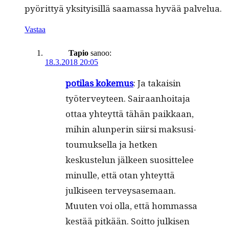
pyörit­tyä yksi­ty­isil­lä saa­mas­sa hyvää palvelua.
Vastaa
Tapio
sanoo:
18.3.2018 20:05
poti­las koke­mus
: Ja takaisin
työter­vey­teen. Sairaan­hoita­ja
ottaa yhteyt­tä tähän paikkaan,
mihin alun­perin siir­si mak­susi­
toumuk­sel­la ja het­ken
keskustelun jäl­keen suosit­telee
min­ulle, että otan yhteyt­tä
julkiseen ter­veysase­maan.
Muuten voi olla, että hom­mas­sa
kestää pitkään. Soit­to julkisen