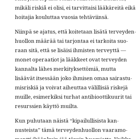
mikäli riskiå ei olisi, ei tarvit­taisi lääkäre­itä eikä
hoita­jia koulut­taa vuosia tehtäviinsä.
Niin­pä se aja­tus, että koite­taan lisätä ter­vey­den­
huol­lon määrää tai tar­jon­taa ei tarkoi­ta suo­
raan sitä, että se lisäisi ihmis­ten ter­veyt­tä —
mon­et oper­aa­tiot ja lääk­keet ovat ter­vey­den
kannal­ta läh­es merk­i­tyk­set­tömiä, mut­ta
lisäävät itsessään joko ihmisen omaa sairas­tu­
mis­riskiä ja voivat aiheut­taa välil­lisiä riske­jä
muille, esimerkik­si turhat antibioot­tiku­u­rit tai
resurssien käyt­tö muilta.
Kun puhutaan näistä “kipailulli­sista kan­
nusteista” tämä ter­vey­den­huol­lon vaaramo­