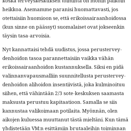
kos­ka ter­veyskeskuk­sen toim­inta on monin paikoin
heikkoa. Ase­mamme paranisi huo­mat­tavasti, jos
otet­taisi­in huomioon se, että erikois­sairaan­hoi­dos­sa
(kun sinne on päässyt) suo­ma­laiset ovat jok­seenkin
täysin tasa-arvoisia.
Nyt kan­nat­taisi tehdä uud­is­tus, jos­sa peruster­vey­
den­hoidon tasoa paran­net­taisi­in vaik­ka vähän
erikois­sairaan­hoidon kus­tan­nuk­sel­la. Sik­si en pidä
valin­nan­va­paus­malli­in suun­nitel­lus­ta peruster­vey­
den­hoidon ali­hoidon insen­ti­ivistä, joka kul­mi­noituu
siihen, että vähin­tään 2/3 sote-keskuk­sen saa­mas­ta
mak­sus­ta perus­tuu kap­i­taa­tioon. Samal­la se siis
kan­nus­taa valikoimaan poti­lai­ta. Myön­nän, olen
aiko­jen kulues­sa muut­tanut tästä mieltäni. Kun tämä
yhdis­tetään VM:n esit­tämi­in bru­taalei­hin toimin­nan