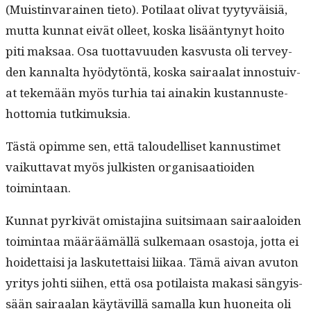
(Muistin­varainen tieto). Poti­laat oli­vat tyy­tyväisiä,
mut­ta kun­nat eivät olleet, kos­ka lisään­tynyt hoito
piti mak­saa. Osa tuot­tavu­u­den kasvus­ta oli ter­vey­
den kannal­ta hyödytön­tä, kos­ka sairaalat innos­tu­i­v­
at tekemään myös turhia tai ainakin kus­tan­nuste­
hot­to­mia tutkimuksia.
Tästä opimme sen, että taloudel­liset kan­nus­timet
vaikut­ta­vat myös julk­isten organ­isaa­tioiden
toimintaan.
Kun­nat pyrkivät omis­ta­ji­na suit­si­maan sairaaloiden
toim­intaa määräämäl­lä sulke­maan osas­to­ja, jot­ta ei
hoidet­taisi ja laskutet­taisi liikaa. Tämä aivan avu­ton
yri­tys johti siihen, että osa poti­laista makasi sängyis­
sään sairaalan käytävil­lä samal­la kun huonei­ta oli