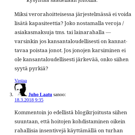
Mik­si verora­hoit­teises­sa jär­jestelmässä ei voi­da
lisätä kap­a­siteet­tia? Joko nos­ta­mal­la vero­ja /
asi­akas­mak­su­ja tms. tai lainara­hal­la —
varsinkin jos kansan­taloudel­lis­es­ti on kan­nat­
tavaa pois­taa jonot. Jos jono­jen kar­simi­nen ei
ole kansan­taloudel­lis­es­ti järkevää, onko siihen
syytä pyrkiä?
Vastaa
Juho Laatu
sanoo:
18.3.2018 9:35
Kom­men­toin jo edel­listä blogikr­joi­tus­ta siihen
suun­taan, että hoito­jen kohdis­t­a­mi­nen oikein
rahal­lisia insen­tive­jä käyt­tämäl­lä on turhan