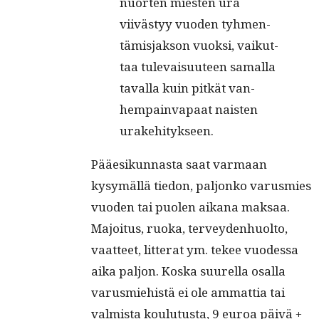
nuorten miesten ura
viivästyy vuo­den tyh­men­
tämis­jak­son vuok­si, vaikut­
taa tule­vaisu­u­teen samal­la
taval­la kuin pitkät van­
hempainva­paat nais­ten
urakehitykseen.
Pääe­sikun­nas­ta saat var­maan
kysymäl­lä tiedon, paljonko varus­mies
vuo­den tai puolen aikana mak­saa.
Majoi­tus, ruo­ka, ter­vey­den­huolto,
vaat­teet, lit­ter­at ym. tekee vuodessa
aika paljon. Kos­ka suurel­la osal­la
varus­miehistä ei ole ammat­tia tai
valmista koulu­tus­ta, 9 euroa päivä +