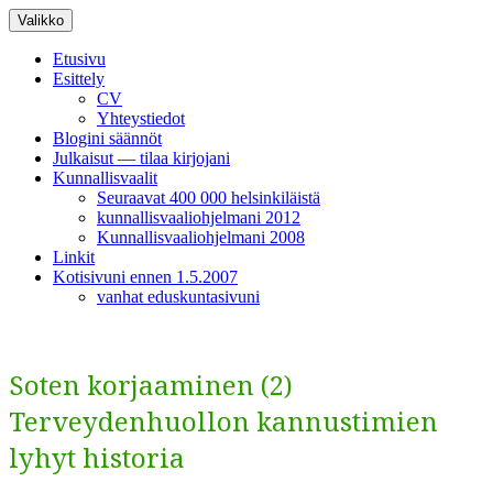
Siirry
Valikko
sisältöön
Etusivu
Esittely
CV
Yhteystiedot
Blogini säännöt
Julkaisut — tilaa kirjojani
Kunnallisvaalit
Seuraavat 400 000 helsinkiläistä
kunnallisvaaliohjelmani 2012
Kunnallisvaaliohjelmani 2008
Linkit
Kotisivuni ennen 1.5.2007
vanhat eduskuntasivuni
Soten korjaaminen (2)
Terveydenhuollon kannustimien
lyhyt historia