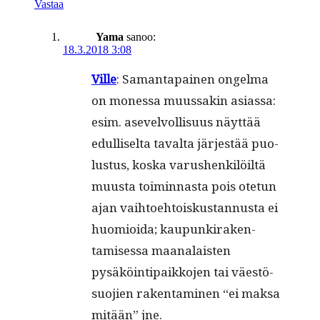
Vastaa
Yama
sanoo:
18.3.2018 3:08
Ville
: Saman­ta­painen ongel­ma
on mon­es­sa muus­sakin asi­as­sa:
esim. asevelvol­lisu­us näyt­tää
edulliselta taval­ta jär­jestää puo­
lus­tus, kos­ka varushenkilöiltä
muus­ta toimin­nas­ta pois ote­tun
ajan vai­h­toe­htoiskus­tan­nus­ta ei
huomioi­da; kaupunki­rak­en­
tamises­sa maanalais­ten
pysäköin­tipaikko­jen tai väestö­
suo­jien rak­en­t­a­mi­nen “ei mak­sa
mitään” jne.