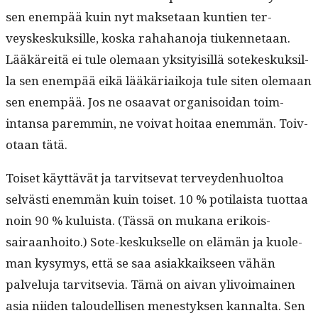
sen enem­pää kuin nyt mak­se­taan kun­tien ter­
veyskeskuk­sille, kos­ka raha­hano­ja tiuken­netaan.
Lääkäre­itä ei tule ole­maan yksi­ty­isil­lä sotekeskuk­sil­
la sen enem­pää eikä lääkäri­aiko­ja tule siten ole­maan
sen enem­pää. Jos ne osaa­vat organ­isoidan toim­
intansa parem­min, ne voivat hoitaa enem­män. Toiv­
otaan tätä.
Toiset käyt­tävät ja tarvit­se­vat ter­vey­den­huoltoa
selvästi enem­män kuin toiset. 10 % poti­laista tuot­taa
noin 90 % kuluista. (Tässä on mukana erikois­
sairaan­hoito.) Sote-keskuk­selle on elämän ja kuole­
man kysymys, että se saa asi­akkaik­seen vähän
palvelu­ja tarvit­se­via. Tämä on aivan ylivoimainen
asia niiden taloudel­lisen men­estyk­sen kannal­ta. Sen