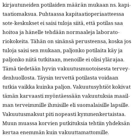
kir­jau­tunei­den poti­laiden määrän mukaan ns. kap­i­
taa­tiomak­sua. Puh­taas­sa kap­i­taa­tiope­ri­aat­teessa
sote-keskuk­set ei saisi tulo­ja siitä, että poti­las saa
hoitoa ja hänelle tehdään nor­maale­ja lab­o­ra­to­
riokokei­ta. Tähän on sinän­sä perus­teen­sa, kos­ka jos
tulo­ja saisi sen mukaan, paljonko poti­lai­ta käy ja
paljonko niitä tutk­i­taan, menoille ei olisi ylära­jaa.
Tämä tiede­tään hyvin vaku­u­tus­muo­tois­es­ta ter­vey­
den­huol­losta. Täysin ter­vet­tä poti­las­ta voidaan
tutkia vaik­ka kuin­ka paljon. Vaku­u­tusy­htiöt koki­vat
tämän kar­vaasti myön­täessään vaku­u­tuk­sia maail­
man ter­veim­mille ihmisille eli suo­ma­laisille lap­sille.
Vaku­u­tus­mak­sut piti nopeasti kym­menker­tais­taa.
Muun muas­sa korvien putk­i­tuk­sia tehti­in yhdek­sän
ker­taa enem­män kuin vakuuttamattomille.