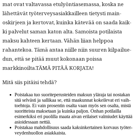
mat ovat val­tavas­sa etu­lyön­ti­ase­mas­sa, kos­ka ne
lähet­tävät työter­veysasi­akkailleen tietysti main­
oskir­jeen ja ker­to­vat, kuin­ka kätevää on saa­da kaik­
ki palve­lut saman katon alta. Samoista poti­laista
mak­su kah­teen ker­taan. Vähän liian help­poa
rahantekoa. Tämä antaa niille niin suuren kil­pailue­
dun, että se pitää muut kokon­aan pois­sa
markkinoilta.TÄMÄ PITÄÄ KORJATA!
Mitä siis pitäisi tehdä?
Pois­takaa tuo suorite­pe­rustei­den mak­sun ylära­ja tai nos­takan
sitä selvästi ja sal­likaa se, että maakun­nat kokeil­e­vat eri vai­h­
toe­hto­ja. Ei vain pros­entin osalta vaan myös sen osalta, mis­tä
suorit­teista mak­se­taan ja kuin­ka paljon. Onhan poti­lail­la
esimerkik­si eri puo­lil­la maa­ta aivan eri­laiset valmi­udet käyt­tää
asioidessaan nettiä.
Pois­takaa mah­dol­lisu­us saa­da kaksinker­tainen kor­vaus työter­
vey­den­huol­lon asiakkaista.