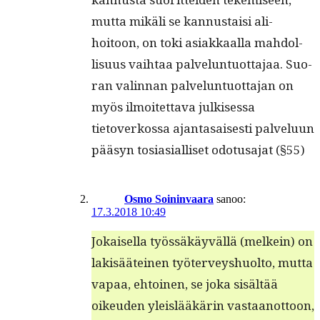
mut­ta mikäli se kan­nus­taisi ali­
hoitoon, on toki asi­akkaal­la mah­dol­
lisu­us vai­h­taa palvelun­tuot­ta­jaa. Suo­
ran valin­nan palvelun­tuot­ta­jan on
myös ilmoitet­ta­va julkises­sa
tietoverkos­sa ajan­ta­sais­es­ti palvelu­un
pääsyn tosi­asial­liset odotusa­jat (§55)
Osmo Soininvaara
sanoo:
17.3.2018 10:49
Jokaisel­la työssäkäyväl­lä (melkein) on
lak­isääteinen työter­veyshuolto, mut­ta
vapaa, ehtoinen, se joka sisältää
oikeu­den yleis­lääkärin vas­taan­ot­toon,