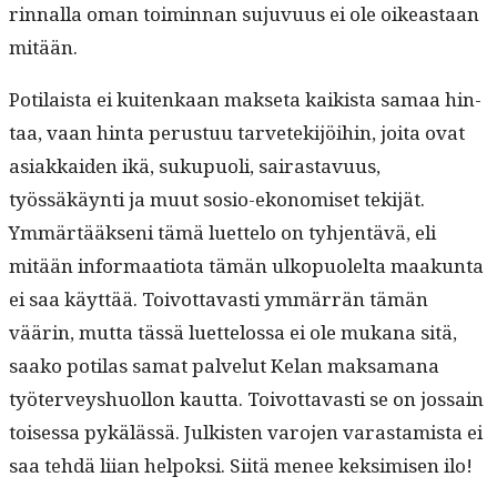
rin­nal­la oman toimin­nan suju­vu­us ei ole oikeas­t­aan
mitään.
Poti­laista ei kuitenkaan mak­se­ta kaik­ista samaa hin­
taa, vaan hin­ta perus­tuu tarvetek­i­jöi­hin, joi­ta ovat
asi­akkaiden ikä, sukupuoli, sairas­tavu­us,
työssäkäyn­ti ja muut sosio-ekonomiset tek­i­jät.
Ymmärtääk­seni tämä luet­te­lo on tyh­jen­tävä, eli
mitään infor­maa­tio­ta tämän ulkop­uolelta maakun­ta
ei saa käyt­tää. Toiv­ot­tavasti ymmär­rän tämän
väärin, mut­ta tässä luet­telos­sa ei ole mukana sitä,
saako poti­las samat palve­lut Kelan mak­samana
työter­veyshuol­lon kaut­ta. Toiv­ot­tavasti se on jos­sain
toises­sa pykälässä. Julk­isten varo­jen varas­tamista ei
saa tehdä liian helpok­si. Siitä menee kek­simisen ilo!