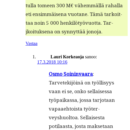
tul­la tomeen 300 M€ vähem­mäl­lä rahal­la
eti ensim­mäise­na vuotane. Tämä tarkoit­
taa noin 5 000 henkilö­työvuot­ta. Tar­
jkoituk­se­na on syn­nyt­tää jonoja.
Vastaa
Lauri Korkeaoja
sanoo:
17.3.2018 10:16
Osmo Soin­in­vaara
:
Tarvetek­i­jöinä on työl­lisyys
vaan ei se, onko sel­l­aises­sa
työ­paikas­sa, jos­sa tar­jo­taan
vapaae­htoista työter­
veyshuoltoa. Sel­l­ais­es­ta
poti­laas­ta, jos­ta mak­se­taan