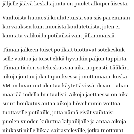
jäl­jelle jäävä keski­ha­jon­ta on puo­let alkuperäisestä.
Van­hoista huonos­ti koulute­tu­ista saa siis parem­man
kor­vauk­sen kuin nuorista koulute­tu­ista, joten ei
kan­na­ta valikoi­da poti­laik­si vain jälkimmäisiä.
Tämän jäl­keen toiset poti­laat tuot­ta­vat sotekeskuk­
selle voit­toa ja toiset ehkä hyvinkin paljon tap­pi­o­ta.
Tämän tiedon sotekeskus saa aika nopeasti. Lääkäri­
aiko­ja joutuu joka tapauk­ses­sa jonot­ta­maan, kos­ka
VM on luvan­nut alen­taa käytet­tävis­sä ole­van rahan
määrää todel­la bru­taal­isti. Aiko­ja jaet­taes­sa on aika
suuri houku­tus antaa aiko­ja höve­lim­min voit­toa
tuot­taville poti­laille, jot­ta nämä eivät vai­h­taisi
puolen vuo­den kulut­tua kil­pail­i­jalle ja antaa aiko­ja
niukasti niille liikaa sairasteleville, jot­ka tuot­ta­vat