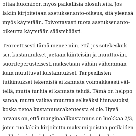
ottaa huomioon myös paikallisia olo­suhtei­ta. Jos
laki­in kir­joite­taan ase­tuk­senan­to-oikeus, sitä yleen­sä
myös käytetään. Toiv­ot­tavasti tuo­ta ase­tuk­senan­to-
oikeut­ta käytetään säästeliäästi.
Teo­reet­tis­es­ti tämä menee niin, että jos sotekeskuk­
sen kus­tan­nuk­set jae­taan kiin­teisi­in ja muut­tuvi­in,
suorite­pe­rusteis­es­ti mak­se­taan vähän vähem­män
kuin muut­tuvat kus­tan­nuk­set. Tarpeel­lis­ten
tutkimuk­set tekemistä ei kan­na­ta voimakkaasti väl­
tel­lä, mut­ta turhia ei kan­na­ta tehdä. Tämä on help­po
sanoa, mut­ta vaikea muut­taa selkeäk­si hin­nas­tok­si,
kos­ka tietoa kus­tan­nus­rak­en­teesta ei ole. Hyvä
arvaus on, että mar­gin­aa­likus­tan­nus on luokkaa 2/3,
joten tuo laki­in kir­joitet­tu mak­si­mi pois­taa poti­laiden