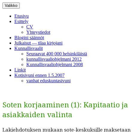
Siirry
Valikko
sisältöön
Etusivu
Esittely
CV
Yhteystiedot
Blogini säännöt
Julkaisut — tilaa kirjojani
Kunnallisvaalit
Seuraavat 400 000 helsinkiläistä
kunnallisvaaliohjelmani 2012
Kunnallisvaaliohjelmani 2008
Linkit
Kotisivuni ennen 1.5.2007
vanhat eduskuntasivuni
Soten korjaaminen (1): Kapitaatio ja
asiakkaiden valinta
Lakiehdo­tuk­sen mukaan sote-keskuk­sille mak­se­taan