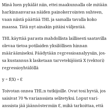
Minä luen pykälät niin, ettei maakun­nal­la ole mitään
harkin­nan­varaa näi­den pain­ok­er­roin­ten suh­teen,
vaan niistä päät­tää THL ja samal­la taval­la koko
maas­sa. Tätä nyt ainakin pitäisi väljentää.
THL käyt­tää paras­ta mah­dol­lista lail­lis­es­ti saatavil­la
ole­vaa tietoa poti­laiden yksilöl­lisen hin­nan
määräämisek­si. Päädytään regres­sio­ana­lyysi­in, jos­
sa kus­tan­nus k las­ke­taan tarvetek­i­jöistä X (vek­tori)
regressioyhtälöllä
y = f(X) + Ꜫ
Toiv­otan onnea THL:n tutk­i­joille. Ovat tosi hyviä, jos
saisi­vat 70 % var­i­anssista selite­tyk­si. Lop­ut var­i­
anssista jää jään­nöster­mi­in Ꜫ, mikä tarkoit­taa, että