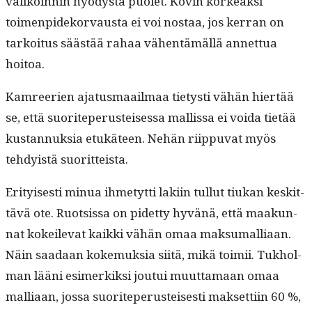
valikoin­nin hyödys­tä puo­let. Kovin korkeak­si
toimen­pideko­r­vaus­ta ei voi nos­taa, jos ker­ran on
tarkoi­tus säästää rahaa vähen­tämäl­lä annet­tua
hoitoa.
Kam­ree­rien aja­tus­maail­maa tietysti vähän hiertää
se, että suorite­pe­rusteises­sa mallis­sa ei voi­da tietää
kus­tan­nuk­sia etukä­teen. Nehän riip­pu­vat myös
tehdy­istä suoritteista.
Eri­tyis­es­ti min­ua ihme­tyt­ti laki­in tul­lut tiukan keskit­
tävä ote. Ruot­sis­sa on pidet­ty hyvänä, että maakun­
nat kokeil­e­vat kaik­ki vähän omaa mak­sumalli­aan.
Näin saadaan koke­muk­sia siitä, mikä toimii. Tukhol­
man lääni esimerkik­si jou­tui muut­ta­maan omaa
malli­aan, jos­sa suorite­pe­rusteis­es­ti mak­set­ti­in 60 %,