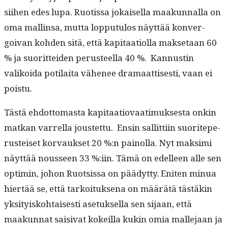
siihen edes lupa. Ruo­tis­sa jokaisel­la maakun­nal­la on
oma mallinsa, mut­ta lop­putu­los näyt­tää kon­ver­
goivan kohden sitä, että kap­i­taa­ti­ol­la mak­se­taan 60
% ja suorit­tei­den perus­teel­la 40 %. Kan­nustin
valikoi­da poti­lai­ta vähe­nee dra­maat­tis­es­ti, vaan ei
poistu.
Tästä ehdot­tomas­ta kap­i­taa­tio­vaa­timuk­ses­ta onkin
matkan var­rel­la joustet­tu. Ensin sal­lit­ti­in suorite­pe­
rusteiset kor­vauk­set 20 %:n pain­ol­la. Nyt mak­si­mi
näyt­tää nousseen 33 %:iin. Tämä on edelleen alle sen
opti­min, johon Ruot­sis­sa on päädyt­ty. Eniten min­ua
hiertää se, että tarkoituk­se­na on määrätä tästäkin
yksi­tyisko­htais­es­ti ase­tuk­sel­la sen sijaan, että
maakun­nat saisi­vat kokeil­la kukin omia malle­jaan ja