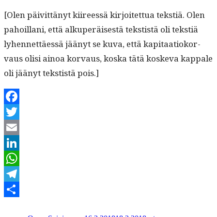
[Olen päivit­tänyt kiireessä kir­joitet­tua tek­stiä. Olen
pahoil­lani, että alku­peräis­es­tä tek­stistä oli tek­stiä
lyhen­net­täessä jäänyt se kuva, että kap­i­taa­tioko­r­
vaus olisi ain­oa kor­vaus, kos­ka tätä koske­va kap­pale
oli jäänyt tek­stistä pois.]
Facebook
Twitter
Email
LinkedIn
WhatsApp
Telegram
Kirjoittaja
Julkaistu
Kategoriat
Avainsanat
Share