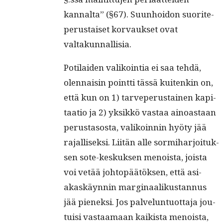
kannal­ta” (§67). Suun­hoidon suorite­
pe­rus­taiset kor­vauk­set ovat
valtakunnallisia.
Poti­laiden valikoin­tia ei saa tehdä,
olen­naisin point­ti tässä kuitenkin on,
että kun on 1) tarvepe­rus­tainen kap­i­
taa­tio ja 2) yksikkö vas­taa ain­oas­taan
perus­ta­sos­ta, valikoin­nin hyö­ty jää
rajal­lisek­si. Liitän alle sormi­har­joituk­
sen sote-keskuk­sen menoista, joista
voi vetää johtopäätök­sen, että asi­
akaskäyn­nin mar­gin­aa­likus­tan­nus
jää pienek­si. Jos palvelun­tuot­ta­ja jou­
tu­isi vas­taa­maan kaik­ista menoista,