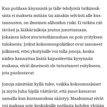
Kun poti­laan käyn­nistä ja tälle tehdy­istä tutkimuk­
sista ei mak­se­ta mitään tai ainakin selvästi alle kus­
tan­nusten, on ilmeinen ali­hoidon ris­ki. Ei tutki­ta riit­
tävästi ja lääkäri­aiko­ja joutuu jonot­ta­maan.
Jokainen lab­o­ra­to­ri­o­tutkimushan on pois yri­tyk­sen
tulok­ses­ta. Jotkut kokoomus­poli­itikot ovat sanoneet
julkises­ti, ettei yksi­ty­isille voi tul­la jono­ja, kos­ka
niiden kan­nat­taa lisätä kap­a­siteet­tia kysyn­nän
mukana, eivät ilmeis­es­ti ole tutus­tuneet esi­tyk­seen,
jota puolustavat.
Jono­ja nimit­täin kyl­lä tulee, vaik­ka kokoomus­laiset
ja myös Juha Sip­ilä väit­tävät, että jonot katoa­vat
samal­la kun kus­tan­nuk­sia säästyy. Maakun­nat eivät
voi mak­saa sote-keskuk­sille poti­las­ta kohden yhtään