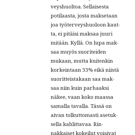
veyshuoltoa. Sel­l­ais­es­ta
poti­laas­ta, jos­ta mak­se­taan
joa työter­veyshuoloon kaut­
ta, ei pitäisi mak­saa juuri
mitään. Kyl­lä. On lupa mak­
saa muyös suoritei­den
mukaan, mut­ta kuitenkin
korkein­taan 33% eikä niistä
suorit­teis­takaan saa mak­
saa niin kuin parhaak­si
näkee, vaan koko maas­sa
samal­la taval­la. Tässä on
aivan tolkut­tomasti ase­tuk­
sel­la kahlit­tavaa. Rin­
nakkaiset kokeilut voisi­vat