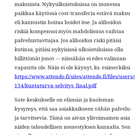
mak­su­ista. Nykyulkois­tuk­sis­sa on mon­es­sa
paikkaa käytössä cost-trans­fe­ria estävä mak­su
eli kan­nustin hoitaa hoidot itse. Ja ali­hoidon
riskiä kom­pen­soi myös mah­dolisu­us vai­h­taa
palvelun­tuot­ta­jaa. Jos ali­hoidon ris­ki pitäisi
kutin­sa, pitäisi nyky­i­sis­sä ulkois­tuk­sis­sa olla
hillit­tömät jonot — niis­sähän ei edes valin­nan­
va­paut­ta ole. Näin ei ole käynyt, ks. esimerkik­si
https://www.attendo.fi/sites/attendo.fi/files/users
134/kuntaturva-selvitys_final.pdf
Sote-keskuk­selle on elämän ja kuole­man
kysymys, että saa asi­akkaik­seen vähän palvelu­
ja tarvit­se­via. Tämä on aivan ylivoimainen asia
niiden taloudel­lisen men­estyk­sen kannal­ta. Sen