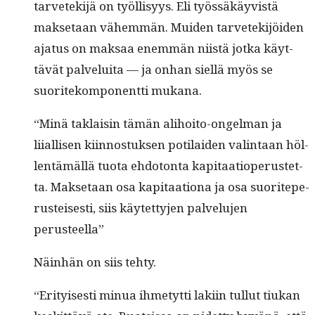
tarvetek­i­jä on työl­lisyys. Eli työssäkäyvistä
mak­se­taan vähem­män. Muiden tarvetek­i­jöi­den
aja­tus on mak­saa enem­män niistä jot­ka käyt­
tävät palvelui­ta — ja onhan siel­lä myös se
suoritekom­po­nent­ti mukana.
“Minä tak­laisin tämän ali­hoito-ongel­man ja
liial­lisen kiin­nos­tuk­sen poti­laiden val­in­taan höl­
len­tämäl­lä tuo­ta ehdo­ton­ta kap­i­taa­tiope­rustet­
ta. Mak­se­taan osa kap­i­taa­tiona ja osa suorite­pe­
rusteis­es­ti, siis käytet­ty­jen palvelu­jen
perusteella”
Näin­hän on siis tehty.
“Eri­tyis­es­ti min­ua ihme­tyt­ti laki­in tul­lut tiukan