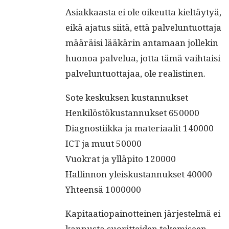
Asi­akkaas­ta ei ole oikeut­ta kieltäy­tyä,
eikä aja­tus siitä, että palvelun­tuot­ta­ja
määräisi lääkärin anta­maan jollekin
huonoa palvelua, jot­ta tämä vai­h­taisi
palvelun­tuot­ta­jaa, ole realistinen.
Sote keskuk­sen kustannukset
Henkilöstökus­tan­nuk­set 650000
Diag­nos­ti­ik­ka ja mate­ri­aalit 140000
ICT ja muut 50000
Vuokrat ja ylläpi­to 120000
Hallinnon yleiskus­tan­nuk­set 40000
Yhteen­sä 1000000
Kap­i­taa­tiopain­ot­teinen jär­jestelmä ei
kan­nus­ta suorit­tei­den tekemiseen,