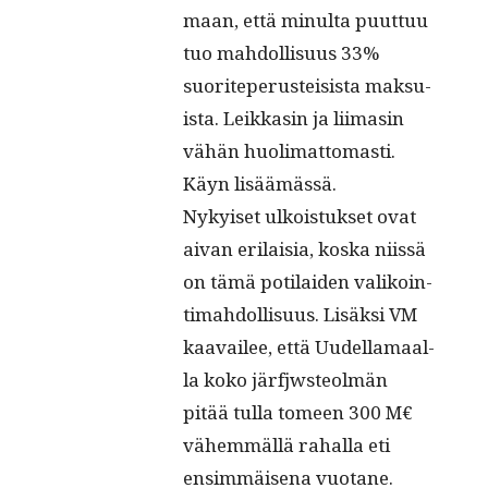
maan, että min­ul­ta puut­tuu
tuo mah­dol­lisu­us 33%
suorite­pe­rustei­sista mak­su­
ista. Leikkasin ja liimasin
vähän huoli­mat­tomasti.
Käyn lisäämässä.
Nykyiset ulkois­tuk­set ovat
aivan eri­laisia, kos­ka niis­sä
on tämä poti­laiden valikoin­
timah­dol­lisu­us. Lisäk­si VM
kaavailee, että Uudel­la­maal­
la koko jär­fjw­ste­olmän
pitää tul­la tomeen 300 M€
vähem­mäl­lä rahal­la eti
ensim­mäise­na vuotane.