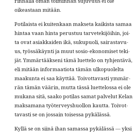
rin­nal­la oman toimin­nan suju­vu­us ei ole
oikeas­t­aan mitään.
Poti­laista ei kuitenkaan mak­se­ta kaik­ista samaa
hin­taa vaan hin­ta perus­tuu tarvetek­i­jöi­hin, joi­
ta ovat asi­akkaiden ikä, sukupuoli, sairas­tavu­
us, työssäkäyn­ti ja muut sosio-ekonomiset tek­i­
jät. Ymmärtääk­seni tämä luet­te­lo on tyh­jen­tävä,
eli mitään infor­maa­tio­ta tämän ulkop­uolelta
maakun­ta ei saa käyt­tää. Toiv­ot­tavasti ymmär­
rän tämän väärin, mut­ta tässä luet­telos­sa ei ole
mukana sitä, saako poti­las samat palve­lut Kelan
mak­samana työter­veyshuol­lon kaut­ta. Toiv­ot­
tavasti se on jos­sain toises­sa pykälässä.
Kyl­lä se on siinä ihan samas­sa pykälässä — yksi