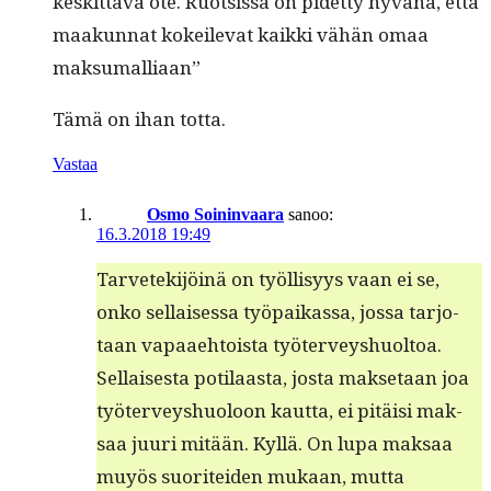
keskit­tävä ote. Ruot­sis­sa on pidet­ty hyvänä, että
maakun­nat kokeil­e­vat kaik­ki vähän omaa
maksumalliaan”
Tämä on ihan totta.
Vastaa
Osmo Soininvaara
sanoo:
16.3.2018 19:49
Tarvetek­i­jöinä on työl­lisyys vaan ei se,
onko sel­l­aises­sa työ­paikas­sa, jos­sa tar­jo­
taan vapaae­htoista työter­veyshuoltoa.
Sel­l­ais­es­ta poti­laas­ta, jos­ta mak­se­taan joa
työter­veyshuoloon kaut­ta, ei pitäisi mak­
saa juuri mitään. Kyl­lä. On lupa mak­saa
muyös suoritei­den mukaan, mut­ta