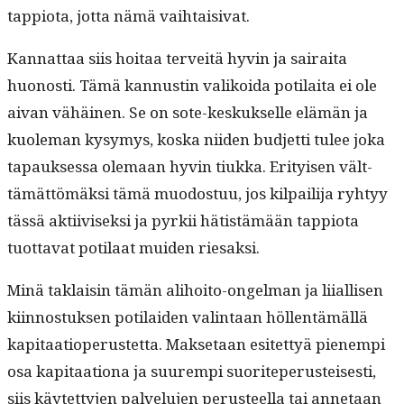
tap­pi­o­ta, jot­ta nämä vaihtaisivat.
Kan­nat­taa siis hoitaa ter­veitä hyvin ja sairai­ta
huonos­ti. Tämä kan­nustin valikoi­da poti­lai­ta ei ole
aivan vähäi­nen. Se on sote-keskuk­selle elämän ja
kuole­man kysymys, kos­ka niiden bud­jet­ti tulee joka
tapauk­ses­sa ole­maan hyvin tiuk­ka. Eri­tyisen vält­
tämät­tömäk­si tämä muo­dos­tuu, jos kil­pail­i­ja ryhtyy
tässä akti­ivisek­si ja pyrkii hätistämään tap­pi­o­ta
tuot­ta­vat poti­laat muiden riesaksi.
Minä tak­laisin tämän ali­hoito-ongel­man ja liial­lisen
kiin­nos­tuk­sen poti­laiden val­in­taan höl­len­tämäl­lä
kap­i­taa­tiope­rustet­ta. Mak­se­taan esitet­tyä pienem­pi
osa kap­i­taa­tiona ja suurem­pi suorite­pe­rusteis­es­ti,
siis käytet­ty­jen palvelu­jen perus­teel­la tai annetaan