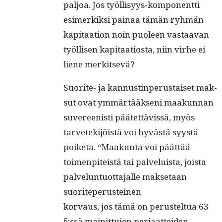
paljoa. Jos työl­lisyys-kom­po­nent­ti
esimerkik­si painaa tämän ryh­män
kap­i­taa­tion noin puoleen vas­taa­van
työl­lisen kap­i­taa­tios­ta, niin virhe ei
liene merkitsevä?
Suorite- ja kan­nustin­pe­rus­taiset mak­
sut ovat ymmärtääk­seni maakun­nan
suvereenisti päätet­tävis­sä, myös
tarvetek­i­jöistä voi hyvästä syys­tä
poike­ta. “Maakun­ta voi päät­tää
toimen­piteistä tai palveluista, joista
palvelun­tuot­ta­jalle mak­se­taan
suoriteperusteinen
kor­vaus, jos tämä on perustel­tua 63
§:ssä mainit­tu­jen peri­aat­tei­den