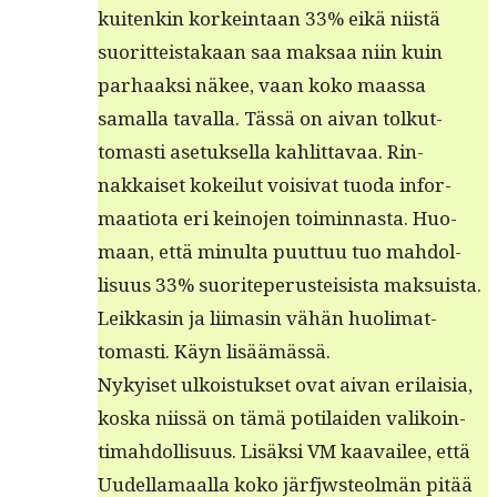
kuitenkin korkein­taan 33% eikä niistä
suorit­teis­takaan saa mak­saa niin kuin
parhaak­si näkee, vaan koko maas­sa
samal­la taval­la. Tässä on aivan tolkut­
tomasti ase­tuk­sel­la kahlit­tavaa. Rin­
nakkaiset kokeilut voisi­vat tuo­da infor­
maa­tio­ta eri keino­jen toimin­nas­ta. Huo­
maan, että min­ul­ta puut­tuu tuo mah­dol­
lisu­us 33% suorite­pe­rustei­sista mak­su­ista.
Leikkasin ja liimasin vähän huoli­mat­
tomasti. Käyn lisäämässä.
Nykyiset ulkois­tuk­set ovat aivan eri­laisia,
kos­ka niis­sä on tämä poti­laiden valikoin­
timah­dol­lisu­us. Lisäk­si VM kaavailee, että
Uudel­la­maal­la koko jär­fjw­ste­olmän pitää