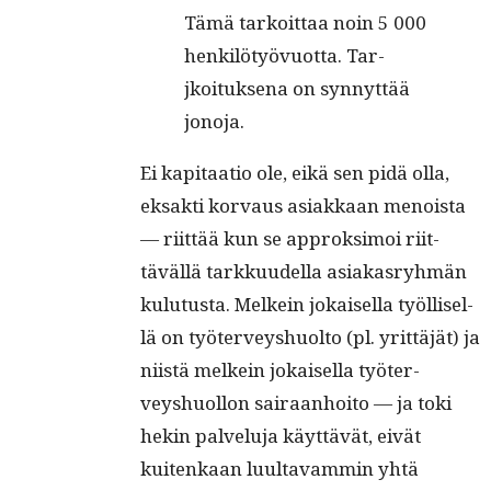
Tämä tarkoit­taa noin 5 000
henkilö­työvuot­ta. Tar­
jkoituk­se­na on syn­nyt­tää
jonoja.
Ei kap­i­taa­tio ole, eikä sen pidä olla,
eksak­ti kor­vaus asi­akkaan menoista
— riit­tää kun se approksi­moi riit­
täväl­lä tarkku­udel­la asi­akas­ryh­män
kulu­tus­ta. Melkein jokaisel­la työl­lisel­
lä on työter­veyshuolto (pl. yrit­täjät) ja
niistä melkein jokaisel­la työter­
veyshuol­lon sairaan­hoito — ja toki
hekin palvelu­ja käyt­tävät, eivät
kuitenkaan luul­tavam­min yhtä