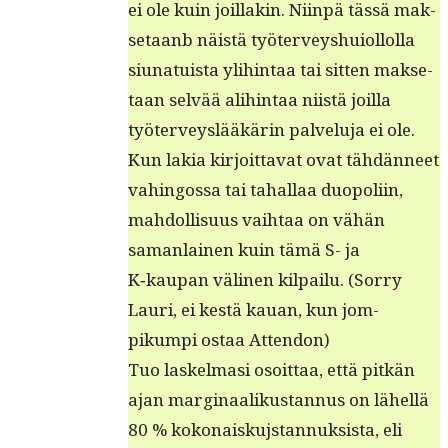
ei ole kuin joil­lakin. Niin­pä tässä mak­
se­taanb näistä työter­veyshuiol­lol­la
siu­na­tu­ista yli­hin­taa tai sit­ten mak­se­
taan selvää ali­hin­taa niistä joil­la
työter­veyslääkärin palvelu­ja ei ole.
Kun lakia kir­joit­ta­vat ovat tähdän­neet
vahin­gos­sa tai tahal­laa duop­o­li­in,
mah­dol­lisu­us vai­h­taa on vähän
saman­lainen kuin tämä S- ja
K‑kaupan väli­nen kil­pailu. (Sor­ry
Lau­ri, ei kestä kauan, kun jom­
pikumpi ostaa Attendon)
Tuo laskel­masi osoit­taa, että pitkän
ajan mar­gin­aa­likus­tan­nus on lähel­lä
80 % kokon­aisku­js­tan­nuk­sista, eli