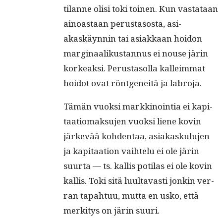
tilanne olisi toki toinen. Kun vas­tataan
ain­oas­taan perus­ta­sos­ta, asi­
akaskäyn­nin tai asi­akkaan hoidon
mar­gin­aa­likus­tan­nus ei nouse järin
korkeak­si. Perus­ta­sol­la kalleim­mat
hoidot ovat rönt­geneitä ja labroja.
Tämän vuok­si markki­noin­tia ei kap­i­
taa­tiomak­su­jen vuok­si liene kovin
järkevää kohden­taa, asi­akasku­lu­jen
ja kap­i­taa­tion vai­htelu ei ole järin
suur­ta — ts. kallis poti­las ei ole kovin
kallis. Toki sitä luul­tavasti jonkin ver­
ran tapah­tuu, mut­ta en usko, että
merk­i­tys on järin suuri.