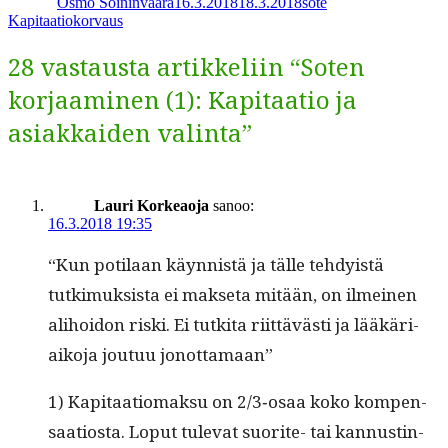
Osmo Soininvaara
16.3.2018
18.3.2018
sote
Kapitaatiokorvaus
28 vastausta artikkeliin “Soten
korjaaminen (1): Kapitaatio ja
asiakkaiden valinta”
Lauri Korkeaoja
sanoo:
16.3.2018 19:35
“Kun poti­laan käyn­nistä ja tälle tehdy­istä
tutkimuk­sista ei mak­se­ta mitään, on ilmeinen
ali­hoidon ris­ki. Ei tutki­ta riit­tävästi ja lääkäri­
aiko­ja joutuu jonottamaan”
1) Kap­i­taa­tiomak­su on 2/3‑osaa koko kom­pen­
saa­tios­ta. Lop­ut tule­vat suorite- tai kan­nustin­