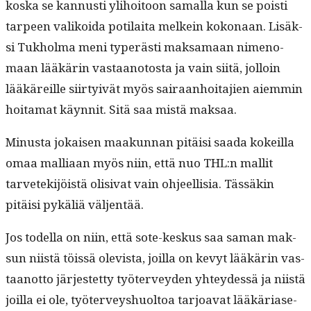
kos­ka se kan­nusti yli­hoitoon samal­la kun se poisti
tarpeen valikoi­da poti­lai­ta melkein kokon­aan. Lisäk­
si Tukhol­ma meni type­r­ästi mak­samaan nimeno­
maan lääkärin vas­taan­oto­s­ta ja vain siitä, jol­loin
lääkäreille siir­tyivät myös sairaan­hoita­jien aiem­min
hoita­mat käyn­nit. Sitä saa mis­tä maksaa.
Minus­ta jokaisen maakun­nan pitäisi saa­da kokeil­la
omaa malli­aan myös niin, että nuo THL:n mallit
tarvetek­i­jöistä oli­si­vat vain ohjeel­lisia. Tässäkin
pitäisi pykäliä väljentää.
Jos todel­la on niin, että sote-keskus saa saman mak­
sun niistä töis­sä ole­vista, joil­la on kevyt lääkärin vas­
taan­ot­to jär­jestet­ty työter­vey­den yhtey­dessä ja niistä
joil­la ei ole, työter­veyshuoltoa tar­joa­vat lääkäri­ase­