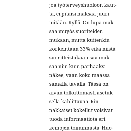
joa työter­veyshuoloon kaut­
ta, ei pitäisi mak­saa juuri
mitään. Kyl­lä. On lupa mak­
saa muyös suoritei­den
mukaan, mut­ta kuitenkin
korkein­taan 33% eikä niistä
suorit­teis­takaan saa mak­
saa niin kuin parhaak­si
näkee, vaan koko maas­sa
samal­la taval­la. Tässä on
aivan tolkut­tomasti ase­tuk­
sel­la kahlit­tavaa. Rin­
nakkaiset kokeilut voisi­vat
tuo­da infor­maa­tio­ta eri
keino­jen toimin­nas­ta. Huo­