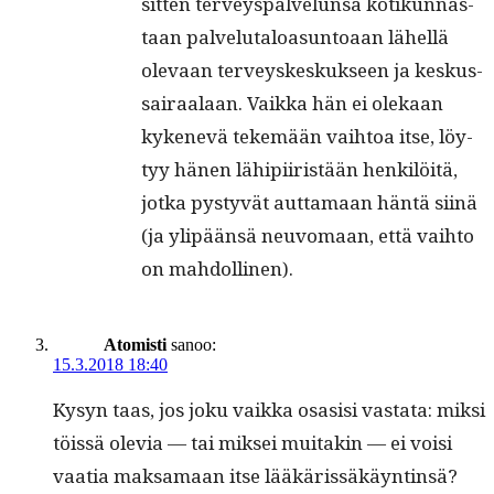
sit­ten ter­veyspalvelun­sa kotikun­nas­
taan palve­lu­taloa­sun­toaan lähel­lä
ole­vaan ter­veyskeskuk­seen ja keskus­
sairaalaan. Vaik­ka hän ei olekaan
kykenevä tekemään vai­h­toa itse, löy­
tyy hänen lähipi­iristään henkilöitä,
jot­ka pystyvät aut­ta­maan hän­tä siinä
(ja ylipään­sä neu­vo­maan, että vai­h­to
on mahdollinen).
Atomisti
sanoo:
15.3.2018 18:40
Kysyn taas, jos joku vaik­ka osasisi vas­ta­ta: mik­si
töis­sä ole­via — tai mik­sei muitakin — ei voisi
vaa­tia mak­samaan itse lääkäris­säkäyntin­sä?