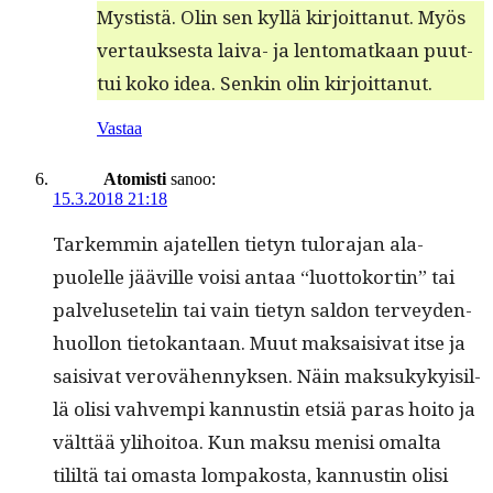
Mys­tistä. Olin sen kyl­lä kir­joit­tanut. Myös
ver­tauk­ses­ta lai­va- ja lentomatkaan puut­
tui koko idea. Senkin olin kirjoittanut.
Vastaa
Atomisti
sanoo:
15.3.2018 21:18
Tarkem­min ajatellen tietyn tulo­ra­jan ala­
puolelle jääville voisi antaa “luot­toko­rtin” tai
palvelusetelin tai vain tietyn sal­don ter­vey­den­
huol­lon tietokan­taan. Muut mak­saisi­vat itse ja
saisi­vat verovähen­nyk­sen. Näin mak­sukyky­isil­
lä olisi vahvem­pi kan­nustin etsiä paras hoito ja
vält­tää yli­hoitoa. Kun mak­su menisi oma­l­ta
tililtä tai omas­ta lom­pakos­ta, kan­nustin olisi