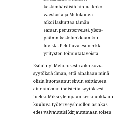
keskimääräistä hin­taa koko
väestöstä ja Mehiläi­nen
aikoi laskut­taa tämän
saman peruster­veistä ylem­
päämn keskilu­okkaan kuu­
lu­vista. Pelot­ta­va esimerk­ki
yri­tys­ten toimintatavoista.
Esität nyt Mehiläis­es­tä aika kovia
syytök­siä ilman, että ainakaan minä
olisin huo­man­nut sin­un esit­täneen
ain­oatakaan todis­tet­ta syytök­sesi
tuek­si. Mik­si ylem­pään keskilu­okkaan
kuu­lu­va työter­veyshuol­lon asi­akas
edes vaivau­tu­isi kir­jau­tu­maan toisen