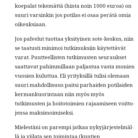
koepalat tekemät­tä (hin­ta noin 1000 euroa) on
suuri varsinkin jos poti­las ei osaa perätä omia
oikeuksiaan.
Jos palve­lut tuot­taa yksi­tyi­nen sote-keskus, niin
se taa­tusti min­i­moi tutkimuk­si­in käytet­tävät
varat. Puut­teel­lis­ten tutkimusten seu­rauk­set
saat­ta­vat pahim­mil­laan pal­jas­tua vas­ta monien
vuosien kulut­tua. Eli yri­tyk­sil­lä tulisi ole­maan
suuri mah­dol­lisu­us pait­si parhaiden poti­laiden
ker­mankuor­in­taan niin myös myös
tutkimusten ja hoito­toimien rajaamiseen voit­to­
jen­sa maksimoimiseksi.
Mielestäni on parem­pi jatkaa nykyjär­jestelmäl­
lä ja viila­ta sen toim­intaa (kun­tien