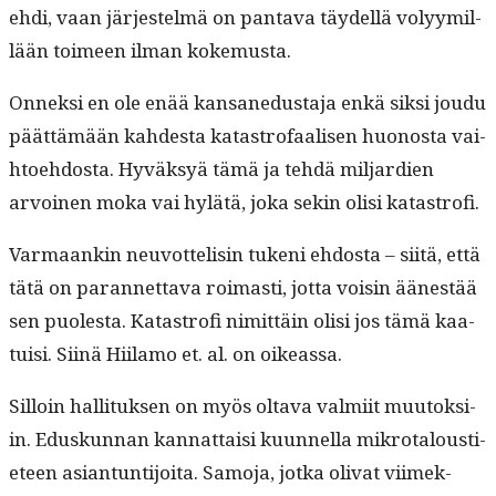
ehdi, vaan jär­jestelmä on pan­ta­va täy­del­lä volyymil­
lään toimeen ilman kokemusta.
Onnek­si en ole enää kansane­dus­ta­ja enkä sik­si joudu
päät­tämään kahdes­ta katas­tro­faalisen huonos­ta vai­
h­toe­hdos­ta. Hyväksyä tämä ja tehdä mil­jar­di­en
arvoinen moka vai hylätä, joka sekin olisi katastrofi.
Var­maankin neu­vot­telisin tukeni ehdos­ta – siitä, että
tätä on paran­net­ta­va roimasti, jot­ta voisin äänestää
sen puoles­ta. Katas­trofi nimit­täin olisi jos tämä kaa­
tu­isi. Siinä Hiil­amo et. al. on oikeassa.
Sil­loin hal­li­tuk­sen on myös olta­va valmi­it muu­tok­si­
in. Eduskun­nan kan­nat­taisi kuun­nel­la mikro­talousti­
eteen asiantun­ti­joi­ta. Samo­ja, jot­ka oli­vat viimek­