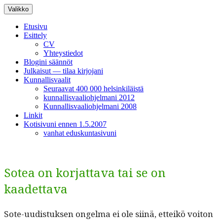
Siirry
Valikko
sisältöön
Etusivu
Esittely
CV
Yhteystiedot
Blogini säännöt
Julkaisut — tilaa kirjojani
Kunnallisvaalit
Seuraavat 400 000 helsinkiläistä
kunnallisvaaliohjelmani 2012
Kunnallisvaaliohjelmani 2008
Linkit
Kotisivuni ennen 1.5.2007
vanhat eduskuntasivuni
Sotea on korjattava tai se on
kaadettava
Sote-uud­is­tuk­sen ongel­ma ei ole siinä, etteikö voiton