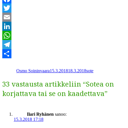
Facebook
Twitter
Email
LinkedIn
WhatsApp
Telegram
Kirjoittaja
Julkaistu
Kategoriat
Share
Osmo Soininvaara
15.3.2018
18.3.2018
sote
33 vastausta artikkeliin “Sotea on
korjattava tai se on kaadettava”
Ilari Ryhänen
sanoo:
15.3.2018 17:18