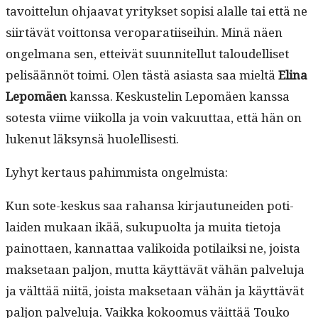
tavoit­telun ohjaa­vat yri­tyk­set sopisi alalle tai että ne
siirtävät voit­ton­sa veroparati­i­sei­hin. Minä näen
ongel­mana sen, etteivät suun­nitel­lut taloudel­liset
pelisään­nöt toi­mi. Olen tästä asi­as­ta saa mieltä
Eli­na
Lep­omäen
kanssa. Keskustelin Lep­omäen kanssa
sotes­ta viime viikol­la ja voin vaku­ut­taa, että hän on
lukenut läksyn­sä huolellisesti.
Lyhyt ker­taus pahim­mista ongelmista:
Kun sote-keskus saa rahansa kir­jau­tunei­den poti­
laiden mukaan ikää, sukupuol­ta ja mui­ta tieto­ja
pain­ot­taen, kan­nat­taa valikoi­da poti­laik­si ne, joista
mak­se­taan paljon, mut­ta käyt­tävät vähän palvelu­ja
ja vält­tää niitä, joista mak­se­taan vähän ja käyt­tävät
paljon palvelu­ja. Vaik­ka kokoomus väit­tää Touko