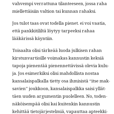
vahvem­pi ver­rat­tuna tilanteeseen, jos­sa raha
miel­let­täisi­in val­tion tai kun­nan rahaksi.
Jos tulot taas ovat todel­la pienet. ei voi vaa­tia,
että pankki­tililtä löy­tyy tarpeek­si rahaa
lääkäris­sä käyntiin.
Toisaal­ta olisi tärkeää luo­da julkisen rahan
kirstun­var­tioille voimakas kan­nustin kek­siä
tapo­ja pienen­tää pienen­net­tävis­sä ole­via kulu­
ja. Jos esimerkik­si olisi mah­dol­lista nos­taa
kansalais­pal­ka­lla tiet­ty osa ihmi­sistä “itse mak­
savien” joukkoon, kansalais­palk­ka saisi yllät­
täen uuden argu­mentin puolelleen. No, toden­
näköisem­pää olisi kai kuitenkin kan­nustin
kehit­tää tieto­jär­jestelmiä, vapaut­taa apteekki­