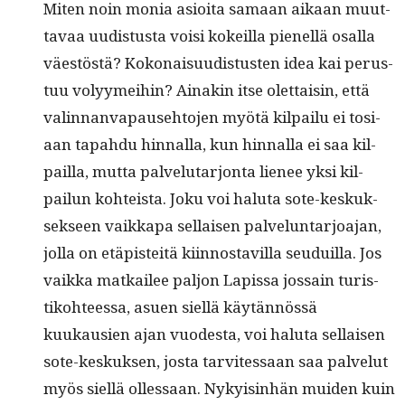
Miten noin monia asioi­ta samaan aikaan muut­
tavaa uud­is­tus­ta voisi kokeil­la pienel­lä osal­la
väestöstä? Kokon­aisu­ud­is­tusten idea kai perus­
tuu volyymei­hin? Ainakin itse olet­taisin, että
valin­nan­va­pause­hto­jen myötä kil­pailu ei tosi­
aan tapah­du hin­nal­la, kun hin­nal­la ei saa kil­
pail­la, mut­ta palve­lu­tar­jon­ta lie­nee yksi kil­
pailun kohteista. Joku voi halu­ta sote-keskuk­
sek­seen vaikka­pa sel­l­aisen palvelun­tar­joa­jan,
jol­la on etäpis­teitä kiin­nos­tavil­la seuduil­la. Jos
vaik­ka matkailee paljon Lapis­sa jos­sain tur­is­
tiko­hteessa, asuen siel­lä käytän­nössä
kuukausien ajan vuodes­ta, voi halu­ta sel­l­aisen
sote-keskuk­sen, jos­ta tarvites­saan saa palve­lut
myös siel­lä ollessaan. Nyky­is­in­hän muiden kuin