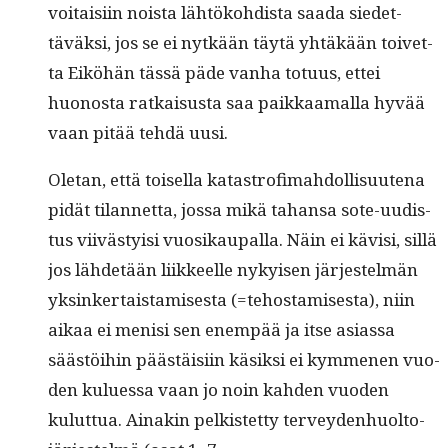
voitaisi­in noista lähtöko­hdista saa­da siedet­
täväk­si, jos se ei nytkään täytä yhtäkään toivet­
ta Eiköhän tässä päde van­ha totu­us, ettei
huonos­ta ratkais­us­ta saa paikkaa­mal­la hyvää
vaan pitää tehdä uusi.
Ole­tan, että toisel­la katas­trofimah­dol­lisuute­na
pidät tilan­net­ta, jos­sa mikä tahansa sote-uud­is­
tus viivästy­isi vuosikau­pal­la. Näin ei kävisi, sil­lä
jos lähde­tään liik­keelle nykyisen jär­jestelmän
yksinker­tais­tamis­es­ta (=tehostamis­es­ta), niin
aikaa ei menisi sen enem­pää ja itse asi­as­sa
säästöi­hin päästäisi­in käsik­si ei kymme­nen vuo­
den kulues­sa vaan jo noin kah­den vuo­den
kulut­tua. Ainakin pelk­istet­ty ter­vey­den­huolto­