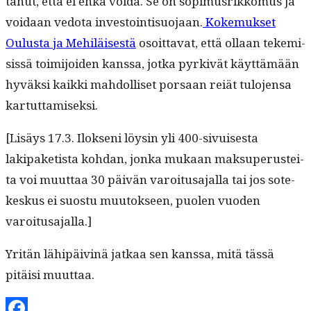
tanut, että ei ehkä voi­da. Se on sopimus­rikko­mus ja
voidaan vedo­ta investoin­tisuo­jaan.
Koke­muk­set
Oulus­ta ja Mehiläis­es­tä
osoit­ta­vat, että ollaan tekemi­
sis­sä toim­i­joiden kanssa, jot­ka pyrkivät käyt­tämään
hyväk­si kaik­ki mah­dol­liset por­saan reiät tulo­jen­sa
kartuttamiseksi.
[Lisäys 17.3. Ilok­seni löysin yli 400-sivuis­es­ta
lakipaketista kohdan, jon­ka mukaan mak­su­pe­rustei­
ta voi muut­taa 30 päivän varoi­tusa­jal­la tai jos sote-
keskus ei suos­tu muu­tok­seen, puolen vuo­den
varoitusajalla.]
Yritän lähipäiv­inä jatkaa sen kanssa, mitä tässä
pitäisi muuttaa.