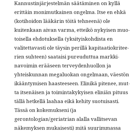
Kan­nustin­jär­jestelmän säätämi­nen on kyl­lä
erit­täin mon­imutkainen ongel­ma. Itse en ehkä
(koti­hoidon lääkärin töitä tehneenä) ole
kuitenkaan aivan var­ma, etteikö nykyisen muo­
toisel­la ehdo­tuk­sel­la (yksi­tyisko­hdista en
valitet­tavasti ole täysin per­il­lä kap­i­taa­tiokri­tee­
rien suh­teen) saataisi pureudut­tua markki­
navoimin erääseen ter­vey­den­huol­lon ja
yhteiskun­nan mega­lu­okan ongel­maan, väestön
ikään­tymisen haas­teeseen. Elinikä pite­nee, mut­
ta itsenäisen ja toim­intakykyisen elin­iän pitu­us
täl­lä het­kel­lä laa­haa eikä kehi­ty suo­tu­isas­ti.
Tässä on koke­muk­seni (ja
gerontologian/geriatrian alal­la val­lit­se­van
näke­myk­sen mukaises­ti) mitä suurim­mas­sa