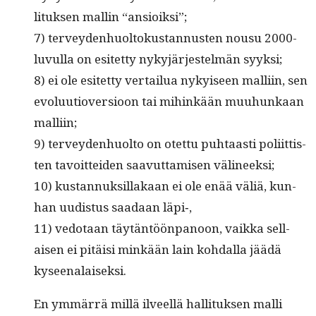
li­tuk­sen mallin “ansioik­si”;
7) ter­vey­den­huoltokus­tan­nusten nousu 2000-
luvul­la on esitet­ty nykyjär­jestelmän syyksi;
8) ei ole esitet­ty ver­tailua nykyiseen malli­in, sen
evoluu­tiover­sioon tai mihinkään muuhunkaan
malliin;
9) ter­vey­den­huolto on otet­tu puh­taasti poli­it­tis­
ten tavoit­tei­den saavut­tamisen välineeksi;
10) kus­tan­nuk­sil­lakaan ei ole enää väliä, kun­
han uud­is­tus saadaan läpi‑,
11) vedo­taan täytän­töön­panoon, vaik­ka sel­l­
aisen ei pitäisi minkään lain kohdal­la jäädä
kyseenalaiseksi.
En ymmär­rä mil­lä ilveel­lä hal­li­tuk­sen malli