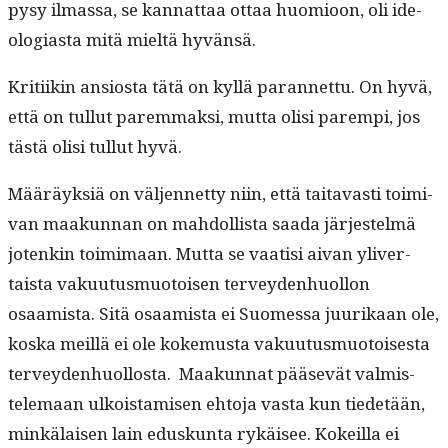
pysy ilmas­sa, se kan­nat­taa ottaa huomioon, oli ide­
olo­gias­ta mitä mieltä hyvänsä.
Kri­ti­ikin ansios­ta tätä on kyl­lä paran­net­tu. On hyvä,
että on tul­lut parem­mak­si, mut­ta olisi parem­pi, jos
tästä olisi tul­lut hyvä.
Määräyk­siä on väl­jen­net­ty niin, että taitavasti toimi­
van maakun­nan on mah­dol­lista saa­da jär­jestelmä
jotenkin toim­i­maan. Mut­ta se vaatisi aivan yliv­er­
taista vaku­u­tus­muo­toisen ter­vey­den­huol­lon
osaamista. Sitä osaamista ei Suomes­sa juurikaan ole,
kos­ka meil­lä ei ole koke­mus­ta vaku­u­tus­muo­tois­es­ta
ter­vey­den­huol­losta. Maakun­nat pää­sevät valmis­
tele­maan ulkois­tamisen ehto­ja vas­ta kun tiede­tään,
minkälaisen lain eduskun­ta rykäisee. Kokeil­la ei