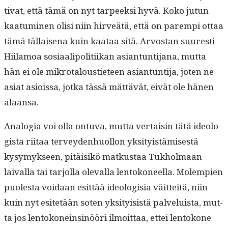
ti­vat, että tämä on nyt tarpeek­si hyvä. Koko jutun
kaa­tu­mi­nen olisi niin hirveätä, että on parem­pi ottaa
tämä täl­laise­na kuin kaataa sitä. Arvostan suuresti
Hiil­amoa sosi­aalipoli­ti­ikan asiantun­ti­jana, mut­ta
hän ei ole mikro­talousti­eteen asiantun­ti­ja, joten ne
asi­at asiois­sa, jot­ka tässä mät­tävät, eivät ole hänen
alaansa.
Analo­gia voi olla ontu­va, mut­ta ver­taisin tätä ide­ol­o­
gista riitaa ter­vey­den­huol­lon yksi­ty­istämis­es­tä
kysymyk­seen, pitäisikö matkus­taa Tukhol­maan
laival­la tai tar­jol­la ole­val­la lentokoneel­la. Molem­pi­en
puoles­ta voidaan esit­tää ide­ol­o­gisia väit­teitä, niin
kuin nyt esitetään soten yksi­ty­i­sistä palveluista, mut­
ta jos lentokoneinsinööri ilmoit­taa, ettei lentokone