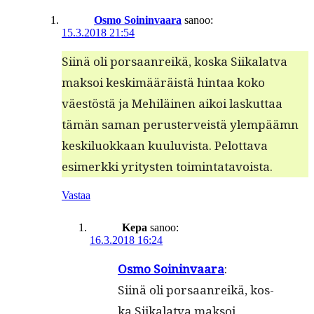
Osmo Soininvaara
sanoo:
15.3.2018 21:54
Siinä oli por­saan­reikä, kos­ka Siikalat­va
mak­soi keskimääräistä hin­taa koko
väestöstä ja Mehiläi­nen aikoi laskut­taa
tämän saman peruster­veistä ylem­päämn
keskilu­okkaan kuu­lu­vista. Pelot­ta­va
esimerk­ki yri­tys­ten toimintatavoista.
Vastaa
Kepa
sanoo:
16.3.2018 16:24
Osmo Soin­in­vaara
:
Siinä oli por­saan­reikä, kos­
ka Siikalat­va mak­soi