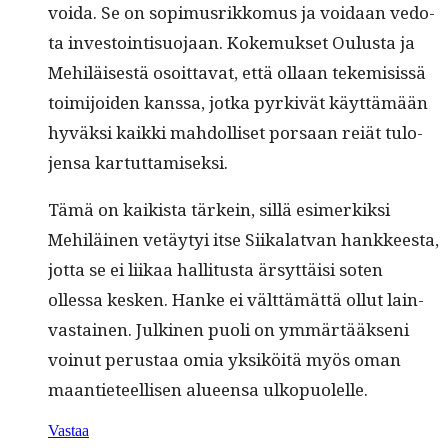
voi­da. Se on sopimus­rikko­mus ja voidaan vedo­
ta investoin­tisuo­jaan. Koke­muk­set Oulus­ta ja
Mehiläis­es­tä osoit­ta­vat, että ollaan tekemi­sis­sä
toim­i­joiden kanssa, jot­ka pyrkivät käyt­tämään
hyväk­si kaik­ki mah­dol­liset por­saan reiät tulo­
jen­sa kartuttamiseksi.
Tämä on kaik­ista tärkein, sil­lä esimerkik­si
Mehiläi­nen vetäy­tyi itse Siikalat­van han­kkeesta,
jot­ta se ei liikaa hal­li­tus­ta ärsyt­täisi soten
ollessa kesken. Han­ke ei vält­tämät­tä ollut lain­
vas­tainen. Julki­nen puoli on ymmärtääk­seni
voin­ut perus­taa omia yksiköitä myös oman
maanti­eteel­lisen alueen­sa ulkopuolelle.
Vastaa