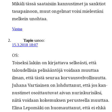
Mikäli tässä saataisi­in kan­nus­timet ja sank­tiot
tas­apain­oon, muut ongel­mat voisi mielestäni
melkein unohtaa.
Vastaa
Tapio
sanoo:
15.3.2018 18:07
OS:
Toisek­si laki­in on kir­jat­ta­va selkeästi, että
taloudel­lisia pelisään­töjä voidaan muut­taa
ilman, että tästä seu­raa kor­vausvelvol­lisu­ut­ta.
Juhana Var­ti­ainen on lohdut­tanut, että jos kan­
nus­timet osoit­tau­tu­vat aivan nurinkurisik­si,
niitä voidaan koke­muk­sen perus­teel­la muut­taa.
Eli­na Lep­omä­ki on huo­maut­tanut, että ei ehkä