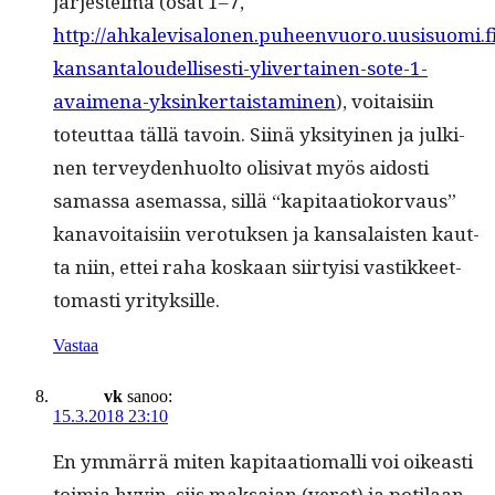
jär­jestelmä (osat 1–7,
http://ahkalevisalonen.puheenvuoro.uusisuomi.f
kansantaloudellisesti-ylivertainen-sote-1-
avaimena-yksinkertaistaminen
), voitaisi­in
toteut­taa täl­lä tavoin. Siinä yksi­tyi­nen ja julki­
nen ter­vey­den­huolto oli­si­vat myös aidosti
samas­sa ase­mas­sa, sil­lä “kap­i­taa­tioko­r­vaus”
kanavoitaisi­in vero­tuk­sen ja kansalais­ten kaut­
ta niin, ettei raha koskaan siir­ty­isi vastik­keet­
tomasti yrityksille.
Vastaa
vk
sanoo:
15.3.2018 23:10
En ymmär­rä miten kap­i­taa­tioma­lli voi oikeasti
toimia hyvin, siis mak­sa­jan (verot) ja poti­laan