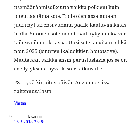
itsemääräämisoikeut­ta vaik­ka polkien) kuin
toteut­taa tämä sote. Ei ole ole­mas­sa mitään
juuri nyt tai ensi vuon­na päälle kaatu­vaa katas­
trofia. Suomen sote­menot ovat nykyään kv-ver­
tailus­sa ihan ok-tasoa. Uusi sote tarvi­taan ehkä
noin 2025 (suurten ikälu­okkien hoito­tarve).
Muute­taan vaik­ka ensin perus­tus­lakia jos se on
edel­ly­tyk­senä hyvälle soteratkaisulle.
PS. Hyvä kir­joi­tus päivän Arvopa­peris­sa
rakennusalasta.
Vastaa
k
sanoo:
15.3.2018 23:38