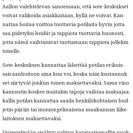
Aal­lon vale­htel­e­van sanoes­saan, että sote-keskuk­set
voivat valikoi­da asi­akkaitaan, kyl­lä ne voivat. Kan­
nat­taa hoitaa voit­toa tuot­tavia poti­lai­ta hyvin jot­ta
saa pide­tyk­si hei­dät ja tap­pi­o­ta tuot­tavia huonos­ti,
jot­ta nämä vai­h­taisi­vat tuot­ta­maan tap­pi­o­ta jollekin
toiselle.
Sote-keskuk­sen kan­nat­taa lähet­tää poti­las erikois­
sairaan­hoitoon aina kun voi, kos­ka näin kus­tan­nuk­
set siir­tyvät jonkun toisen mak­set­tavak­si. Sama vino
kan­nustin kos­kee muitakin tapo­ja vai­h­taa mak­sa­jaa:
kallis poti­las kan­nat­taa saa­da henkilöko­htaisen bud­
jetin piiri­in tai monion­gel­maise­na maakun­nan liike­
laitok­sen maksettavaksi.
Jär­jestelmään sisäl­tyy val­i­tun kap­i­taa­tioma­llin vuok­