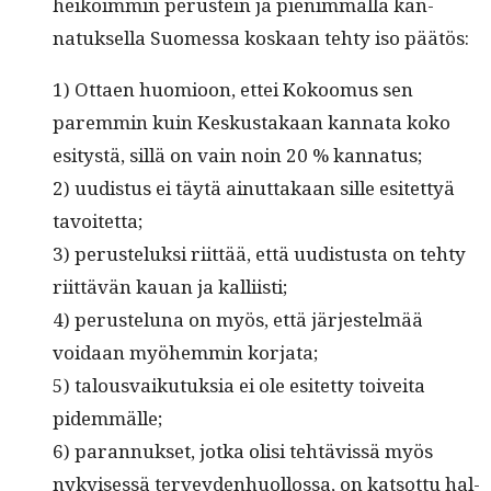
heikoim­min perustein ja pien­im­mäl­lä kan­
natuk­sel­la Suomes­sa koskaan tehty iso päätös:
1) Ottaen huomioon, ettei Kokoomus sen
parem­min kuin Keskus­takaan kan­na­ta koko
esi­tys­tä, sil­lä on vain noin 20 % kannatus;
2) uud­is­tus ei täytä ain­ut­takaan sille esitet­tyä
tavoitetta;
3) perusteluk­si riit­tää, että uud­is­tus­ta on tehty
riit­tävän kauan ja kalliisti;
4) perustelu­na on myös, että jär­jestelmää
voidaan myöhem­min korjata;
5) talous­vaiku­tuk­sia ei ole esitet­ty toivei­ta
pidemmälle;
6) paran­nuk­set, jot­ka olisi tehtävis­sä myös
nykyisessä ter­vey­den­huol­los­sa, on kat­sot­tu hal­