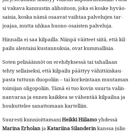
si vaka­va kan­nustin ali­hoitoon, joka ei koske hyväo­
saisia, kos­ka nämä osaa­vat vai­h­taa palvelu­jen tar­
joa­jaa, mut­ta uhkaa huono-osais­ten palveluja.
Hin­nal­la ei saa kil­pail­la. Niin­pä väit­teet siitä, että kil­
pailu alen­taisi kus­tan­nuk­sia, ovat kummallisia.
Soten pelisään­nöt on ere­hdyk­sessä tai tahal­laan
tehty sel­l­aisek­si, että kil­pailu päät­tyy vähit­täiskau­
pas­ta tut­tuun duop­o­li­in – tai korkein­taan muu­ta­man
toim­i­jan oli­gop­o­li­in. Tämä ei tuo kovin suur­ta valin­
nan­varaa ja ennen kaikkea se vähen­tää kil­pailua ja
houkut­telee sanat­tomaan kartelliin.
Suuresti kun­nioit­ta­mani
Heik­ki Hiil­amo
yhdessä
Mari­na Erholan
ja
Katari­ina Silan­derin
kanssa julis­