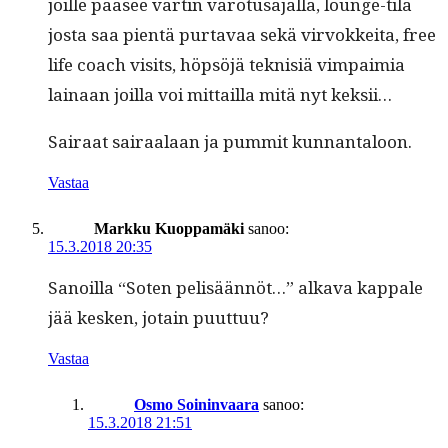
joille pääsee vartin varo­tusa­jal­la, lounge-tila
jos­ta saa pien­tä pur­tavaa sekä vir­vokkei­ta, free
life coach vis­its, höp­söjä teknisiä vim­paimia
lainaan joil­la voi mit­tail­la mitä nyt keksii…
Sairaat sairaalaan ja pum­mit kunnantaloon.
Vastaa
Markku Kuoppamäki
sanoo:
15.3.2018 20:35
Sanoil­la “Soten pelisään­nöt…” alka­va kap­pale
jää kesken, jotain puuttuu?
Vastaa
Osmo Soininvaara
sanoo:
15.3.2018 21:51