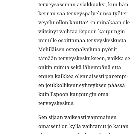
ter­veysase­man asi­akkaak­si, kun hän
ker­ran saa ter­veyspalvelun­sa työter­
veyshuol­lon kaut­ta? En minäkään ole
viitsinyt vai­h­taa Espoon kaupun­gin
min­ulle osoit­ta­maa ter­veyskeskus­ta
Mehiläisen ostopalvelu­na pyörit­
tämään ter­veyskeskuk­seen, vaik­ka se
onkin min­ua sekä lähempänä että
ennen kaikkea olen­nais­es­ti parem­pi­
en joukkoli­iken­ney­hteyk­sen päässä
kuin Espoon kaupun­gin oma
terveyskeskus.
Sen sijaan vaikeasti vam­mainen
omaiseni on kyl­lä vai­h­tanut jo kauan