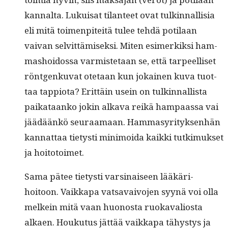
kannal­ta. Lukuisat tilanteet ovat tulkin­nal­lisia
eli mitä toimen­piteitä tulee tehdä poti­laan
vaivan selvit­tämisek­si. Miten esimerkik­si ham­
mashoi­dos­sa varmis­te­taan se, että tarpeel­liset
rönt­genku­vat ote­taan kun jokainen kuva tuot­
taa tap­pi­o­ta? Erit­täin usein on tulkin­nal­lista
paikataanko jokin alka­va reikä ham­paas­sa vai
jäädäänkö seu­raa­maan. Ham­masyri­tyk­sen­hän
kan­nat­taa tietysti min­i­moi­da kaik­ki tutkimuk­set
ja hoitotoimet.
Sama pätee tietysti varsi­naiseen lääkäri­
hoitoon. Vaikka­pa vat­savaivo­jen syynä voi olla
melkein mitä vaan huonos­ta ruokavalios­ta
alka­en. Houku­tus jät­tää vaikka­pa tähystys ja