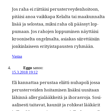
Jos raha ei riit­täisi peruster­vey­den­hoitoon,
pitäisi anoa vaikka­pa Kelal­ta tai maakunnal­ta
lisää ja selostaa, mik­si raha oli päässyt lop­
pumaan. Jos raho­jen lop­pumi­nen näyt­täisi
krooniselta ongel­mal­ta, asi­akas siiret­täisi­in
jonkin­laiseen eri­ty­istapausten ryhmään.
Vastaa
Eggo
sanoo:
15.3.2018 19:12
Eli kan­nat­taa perus­taa eli­it­ti-nuhapoli jos­sa
peruster­vei­den hoita­misen lisäk­si uusi­taan
lähin­nä aller­gialääkkeitä ja iho­rasvo­ja. Sosi­
aalis­es­ti taita­vat, kau­ni­it ja rohkeat lääkärit