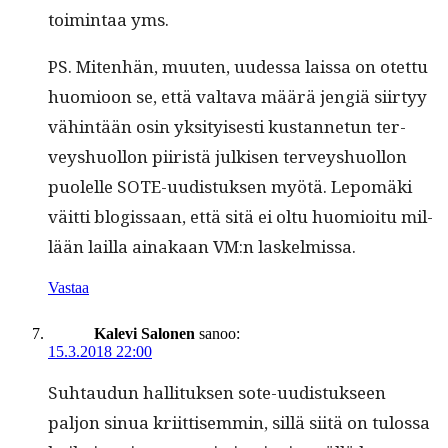
toim­intaa yms.
PS. Miten­hän, muuten, uudessa lais­sa on otet­tu
huomioon se, että val­ta­va määrä jengiä siir­tyy
vähin­tään osin yksi­tyis­es­ti kus­tan­netun ter­
veyshuol­lon piiristä julkisen ter­veyshuol­lon
puolelle SOTE-uud­is­tuk­sen myötä. Lep­omä­ki
väit­ti blo­gis­saan, että sitä ei oltu huomioitu mil­
lään lail­la ainakaan VM:n laskelmissa.
Vastaa
Kalevi Salonen
sanoo:
15.3.2018 22:00
Suh­taudun hal­li­tuk­sen sote-uud­is­tuk­seen
paljon sin­ua kri­it­tisem­min, sil­lä siitä on tulos­sa