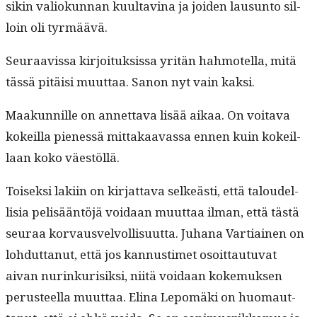
sikin valiokun­nan kuul­tavina ja joiden lausun­to sil­
loin oli tyrmäävä.
Seu­raavis­sa kir­joituk­sis­sa yritän hah­motel­la, mitä
tässä pitäisi muut­taa. Sanon nyt vain kaksi.
Maakun­nille on annet­ta­va lisää aikaa. On voita­va
kokeil­la pienessä mit­takaavas­sa ennen kuin kokeil­
laan koko väestöllä.
Toisek­si laki­in on kir­jat­ta­va selkeästi, että taloudel­
lisia pelisään­töjä voidaan muut­taa ilman, että tästä
seu­raa kor­vausvelvol­lisu­ut­ta. Juhana Var­ti­ainen on
lohdut­tanut, että jos kan­nus­timet osoit­tau­tu­vat
aivan nurinkurisik­si, niitä voidaan koke­muk­sen
perus­teel­la muut­taa. Eli­na Lep­omä­ki on huo­maut­