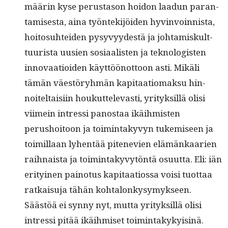
määrin kyse perus­ta­son hoidon laadun paran­
tamis­es­ta, aina työn­tek­i­jöi­den hyv­in­voin­nista,
hoito­suhtei­den pysyvyy­destä ja johtamiskult­
tuurista uusien sosi­aal­is­ten ja tek­nol­o­gis­ten
inno­vaa­tioiden käyt­töönot­toon asti. Mikäli
tämän väestöryh­män kap­i­taa­tiomak­su hin­
noiteltaisi­in houkut­tel­ev­asti, yri­tyk­sil­lä olisi
viimein intres­si panos­taa ikäih­mis­ten
perushoitoon ja toim­intakyvyn tukemiseen ja
toimil­laan lyhen­tää pitenevien elämänkaarien
rai­h­naista ja toim­intakyvytön­tä osu­ut­ta. Eli: iän
eri­tyi­nen pain­o­tus kap­i­taa­tios­sa voisi tuot­taa
ratkaisu­ja tähän kohtalonkysymyk­seen.
Säästöä ei syn­ny nyt, mut­ta yri­tyk­sil­lä olisi
intres­si pitää ikäih­miset toim­intakyky­is­inä.