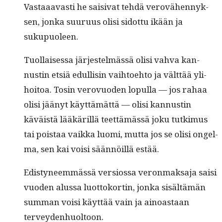
Vas­taaavasti he saisi­vat tehdä verovähen­nyk­
sen, jon­ka suu­ru­us olisi sidot­tu ikään ja
sukupuoleen.
Tuol­laises­sa jär­jestelmässä olisi vah­va kan­
nustin etsiä edullisin vai­h­toe­hto ja vält­tää yli­
hoitoa. Tosin verovuo­den lop­ul­la — jos rahaa
olisi jäänyt käyt­tämät­tä — olisi kan­nustin
käväistä lääkäril­lä teet­tämässä joku tutkimus
tai pois­taa vaik­ka luo­mi, mut­ta jos se olisi ongel­
ma, sen kai voisi sään­nöil­lä estää.
Edis­tyneem­mässä ver­sios­sa veron­mak­sa­ja saisi
vuo­den alus­sa luot­toko­rtin, jon­ka sisältämän
sum­man voisi käyt­tää vain ja ain­oas­taan
terveydenhuoltoon.