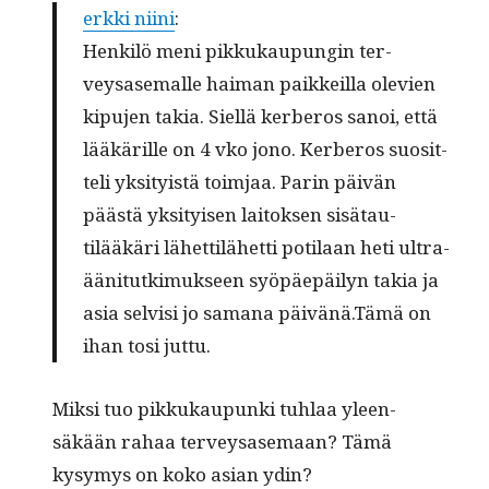
erk­ki nii­ni
:
Henkilö meni pikkukaupun­gin ter­
veysase­malle haiman paikkeil­la ole­vien
kipu­jen takia. Siel­lä ker­beros sanoi, että
lääkärille on 4 vko jono. Ker­beros suosit­
teli yksi­ty­istä toim­jaa. Parin päivän
päästä yksi­tyisen laitok­sen sisä­tau­
tilääkäri lähet­tilähet­ti poti­laan heti ultra­
ääni­tutkimuk­seen syöpäepäi­lyn takia ja
asia selvisi jo samana päivänä.Tämä on
ihan tosi juttu.
Mik­si tuo pikkukaupun­ki tuh­laa yleen­
säkään rahaa ter­veysase­maan? Tämä
kysymys on koko asian ydin?