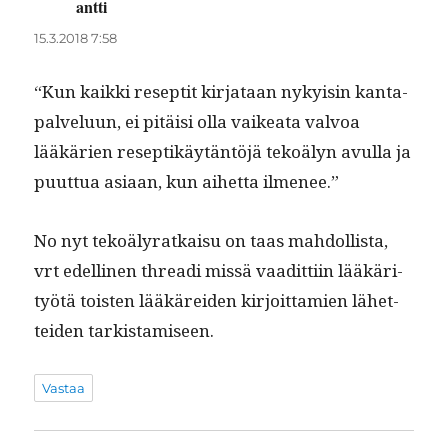
antti
sanoo:
15.3.2018 7:58
“Kun kaik­ki resep­tit kir­jataan nyky­isin kan­ta-
palvelu­un, ei pitäisi olla vaikea­ta valvoa
lääkärien resep­tikäytän­töjä tekoä­lyn avul­la ja
puut­tua asi­aan, kun aihet­ta ilmenee.”
No nyt tekoä­lyratkaisu on taas mah­dol­lista,
vrt edelli­nen threa­di mis­sä vaa­dit­ti­in lääkäri­
työtä tois­t­en lääkärei­den kir­joit­tamien lähet­
tei­den tarkistamiseen.
Vastaa