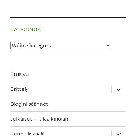
KATEGORIAT
Kategoriat
Etusivu
näytä
Esittely
alavalik
Blogini säännöt
Julkaisut — tilaa kirjojani
näytä
Kunnallisvaalit