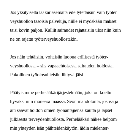
Jos yksi­tyiseltä lääkäri­ase­mal­ta edel­lytet­täisi­in vain työter­
veyshuol­lon tasoisia palvelu­ja, niille ei myöskään mak­set­
taisi kovin paljon. Kalli­it sairaudet rajat­taisi­in ulos niin kuin
ne on rajat­tu työterveyshuollostakin.
Jos näin tehtäisi­in, voitaisi­in luop­ua eril­lis­es­tä työter­
veyshuol­losta – siis vapaae­htois­es­ta sairau­den hoi­dos­ta.
Pakolli­nen työolo­suhteisi­in liit­tyvä jäisi.
Pää­ty­isimme per­helääkäri­jär­jestelmään, joka on koet­tu
hyväk­si niin mon­es­sa maas­sa. Seon mah­do­ton­ta, jos isä ja
äiti saa­vat hoidon omien työ­nan­ta­jien­sa kaut­ta ja lapset
julkises­ta ter­vey­den­huol­losta. Per­helääkäri näkee helpom­
min yhtey­den isän päi­htei­denkäytön, äidin mie­len­ter­