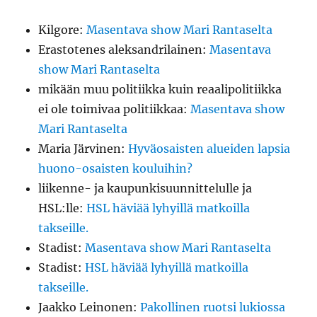
Kilgore
:
Masentava show Mari Rantaselta
Erastotenes aleksandrilainen
:
Masentava
show Mari Rantaselta
mikään muu politiikka kuin reaalipolitiikka
ei ole toimivaa politiikkaa
:
Masentava show
Mari Rantaselta
Maria Järvinen
:
Hyväosaisten alueiden lapsia
huono-osaisten kouluihin?
liikenne- ja kaupunkisuunnittelulle ja
HSL:lle
:
HSL häviää lyhyillä matkoilla
takseille.
Stadist
:
Masentava show Mari Rantaselta
Stadist
:
HSL häviää lyhyillä matkoilla
takseille.
Jaakko Leinonen
:
Pakollinen ruotsi lukiossa