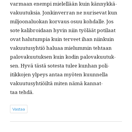
var­maan enem­pi mielel­lään kuin kän­nykkä­
vaku­u­tuk­sia. Jonk­in­ver­ran ne nuri­se­vat kun
miljoon­alu­okan kor­vaus osuu kohdalle. Jos
sote kali­broidaan hyvin niin työläät poti­laat
ovat halu­tumpia kuin ter­veet ihan niinkuin
vaku­u­tusy­htiö halu­aa mielum­min tehtaan
palo­vaku­u­tuk­sen kuin kodin palo­vaku­u­tuk­
sen. Hyvä tästä sotes­ta tulee kun­han poli­
itikko­jen ylpeys antaa myöten kuun­nel­la
vaku­u­tusy­htiöiltä miten nämä kan­nat­
taa tehdä.
Vastaa