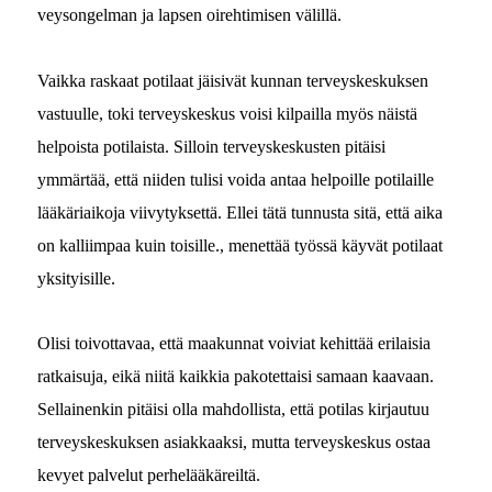
veysongel­man ja lapsen oire­htimisen välillä.
Vaik­ka raskaat poti­laat jäi­sivät kun­nan ter­veyskeskuk­sen
vas­tu­ulle, toki ter­veyskeskus voisi kil­pail­la myös näistä
helpoista poti­laista. Sil­loin ter­veyskeskusten pitäisi
ymmärtää, että niiden tulisi voi­da antaa helpoille poti­laille
lääkäri­aiko­ja viivy­tyk­set­tä. Ellei tätä tun­nus­ta sitä, että aika
on kalli­im­paa kuin toisille., menet­tää työssä käyvät poti­laat
yksityisille.
Olisi toiv­ot­tavaa, että maakun­nat voivi­at kehit­tää eri­laisia
ratkaisu­ja, eikä niitä kaikkia pakotet­taisi samaan kaavaan.
Sel­l­ainenkin pitäisi olla mah­dol­lista, että poti­las kir­jau­tuu
ter­veyskeskuk­sen asi­akkaak­si, mut­ta ter­veyskeskus ostaa
kevyet palve­lut perhelääkäreiltä.