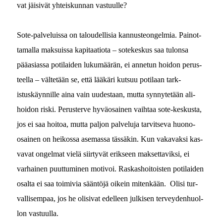
vat jäi­sivät yhteiskun­nan vastuulle?
Sote-palveluis­sa on taloudel­lisia kan­nus­teon­gelmia. Pain­ot­
ta­mal­la mak­su­is­sa kap­i­taa­tio­ta – sotekeskus saa tulon­sa
pääasi­as­sa poti­laiden lukumäärän, ei annetun hoidon perus­
teel­la – väl­tetään se, että lääkäri kut­suu poti­laan tark­
istuskäyn­nille aina vain uud­estaan, mut­ta syn­nytetään ali­
hoidon ris­ki. Peruster­ve hyväo­sainen vai­h­taa sote-keskus­ta,
jos ei saa hoitoa, mut­ta paljon palvelu­ja tarvit­se­va huono-
osainen on heikos­sa ase­mas­sa tässäkin. Kun vakavak­si kas­
va­vat ongel­mat vielä siir­tyvät erik­seen mak­set­taviksi, ei
varhainen puut­tumi­nen motivoi. Raskashoitois­t­en poti­laiden
osalta ei saa toimivia sään­töjä oikein mitenkään. Olisi tur­
val­lisem­paa, jos he oli­si­vat edelleen julkisen ter­vey­den­huol­
lon vastuulla.