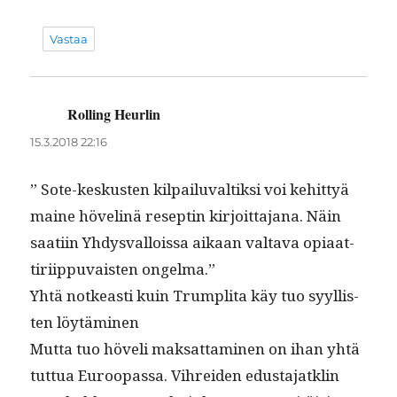
Vastaa
Rolling Heurlin
sanoo:
15.3.2018 22:16
” Sote-keskusten kil­pailu­valtik­si voi kehit­tyä
maine hövelinä reseptin kir­joit­ta­jana. Näin
saati­in Yhdys­val­lois­sa aikaan val­ta­va opi­aat­
tiri­ip­pu­vais­ten ongelma.”
Yhtä notkeasti kuin Trum­pli­ta käy tuo syyl­lis­
ten löytäminen
Mut­ta tuo höveli mak­sat­ta­mi­nen on ihan yhtä
tut­tua Euroopas­sa. Vihrei­den edus­ta­jatk­lin