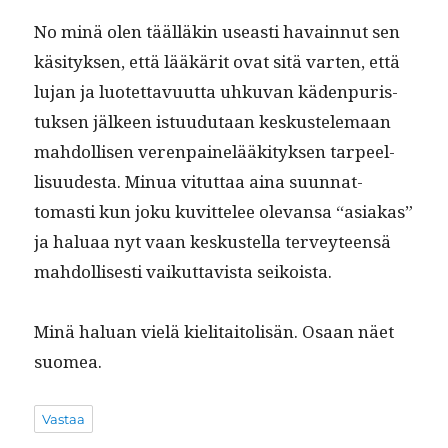
No minä olen tääl­läkin use­asti havain­nut sen
käsi­tyk­sen, että lääkärit ovat sitä varten, että
lujan ja luotet­tavu­ut­ta uhku­van käden­puris­
tuk­sen jäl­keen istu­udu­taan keskustele­maan
mah­dol­lisen veren­painelääk­i­tyk­sen tarpeel­
lisu­ud­es­ta. Min­ua vitut­taa aina suun­nat­
tomasti kun joku kuvit­telee ole­vansa “asi­akas”
ja halu­aa nyt vaan keskustel­la ter­vey­teen­sä
mah­dol­lis­es­ti vaikut­tavista seikoista.
Minä halu­an vielä kieli­taitolisän. Osaan näet
suomea.
Vastaa