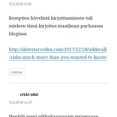
15.3.2018 13:32
Resep­tien hövelistä kir­joit­tamis­es­ta tuli
mieleen tämä kir­joi­tus maail­man parhaas­sa
blogissa:
http://slatestarcodex.com/2017/12/28/adderall
-risks-much-more-than-you-wanted-to-know/
Vastaa
erkki niini
sanoo:
15.3.2018 14:37
Henkilö meni pikkukaupun­gin ter­veysase­