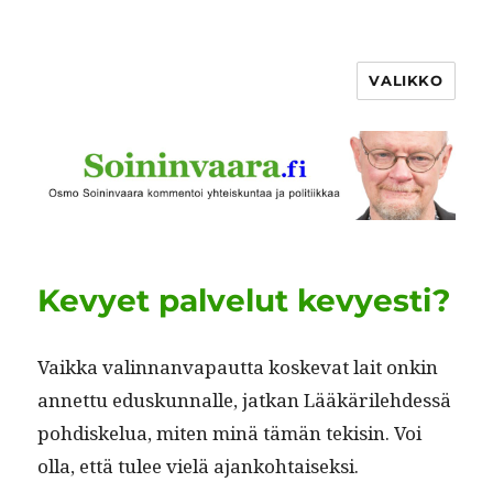
VALIKKO
Kevyet palvelut kevyesti?
Vaik­ka valin­nan­va­paut­ta koske­vat lait onkin
annet­tu eduskun­nalle, jatkan Lääkärile­hdessä
pohdiskelua, miten minä tämän tek­isin. Voi
olla, että tulee vielä ajankohtaiseksi.