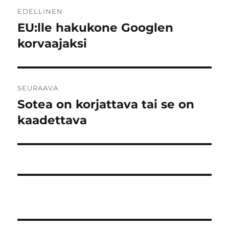
Artikkelien
EDELLINEN
selaus
EU:lle hakukone Googlen
Edellinen
artikkeli:
korvaajaksi
SEURAAVA
Sotea on korjattava tai se on
Seuraava
artikkeli:
kaadettava