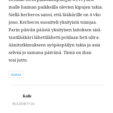
malle haiman paikkeil­la ole­vien kipu­jen takia.
Siel­lä ker­beros sanoi, että lääkärille on 4 vko
jono. Ker­beros suosit­teli yksi­ty­istä toim­jaa.
Parin päivän päästä yksi­tyisen laitok­sen sisä­
tau­tilääkäri lähet­tilähet­ti poti­laan heti ultra­
ääni­tutkimuk­seen syöpäepäi­lyn takia ja asia
selvisi jo samana päivänä. Tämä on ihan
tosi juttu.
Vastaa
Kalle
sanoo:
18.3.2018 17:24