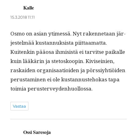
Kalle
sanoo:
15.3.2018 11:11
Osmo on asian ytimessä. Nyt raken­netaan jär­
jestelmää kus­tan­nuk­sista piit­taa­mat­ta.
Kuitenkin pääosa ihmi­sistä ei tarvitse paikalle
kuin lääkärin ja ste­toskoopin. Kivi­seinien,
raskaiden organ­isaa­tioiden ja pörssiy­htiöi­den
perus­t­a­mi­nen ei ole kus­tan­nuste­hokas tapa
toimia perusterveydenhuollossa.
Vastaa
Ossi Saresoja
sanoo: