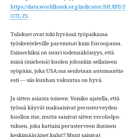
https://data.worldbank.org/indicator/SH.XPD.T
OTL.ZS
Tulok­set ovat toki hyvässä työ­paikas­sa
työsken­televille parem­mat kuin Euroopas­sa.
Esimerkik­si on suuri toden­näköisyys, että
minä (miehenä) kuolen johonkin sel­l­aiseen
syöpään, joka USA:ssa seu­lotaan automaat­tis­
es­ti — siis kun­han vaku­u­tus on hyvä.
Ja sit­ten asi­as­ta toiseen: Voisiko ajatel­la, että
työssä käyvät mak­saisi­vat peruster­vey­den­
huol­lon itse, mut­ta saisi­vat sit­ten vero­helpo­
tuk­sen, joka kat­taisi peruster­veen ihmisen
keskimääräiset kulut? Muut saisi­vat