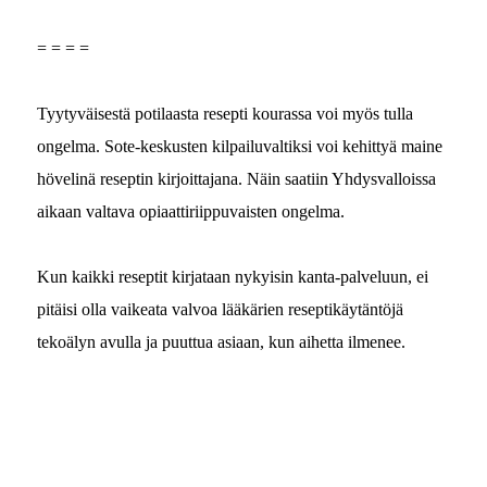
= = = =
Tyy­tyväis­es­tä poti­laas­ta resep­ti kouras­sa voi myös tul­la
ongel­ma. Sote-keskusten kil­pailu­valtik­si voi kehit­tyä maine
hövelinä reseptin kir­joit­ta­jana. Näin saati­in Yhdys­val­lois­sa
aikaan val­ta­va opi­aat­tiri­ip­pu­vais­ten ongelma.
Kun kaik­ki resep­tit kir­jataan nyky­isin kan­ta-palvelu­un, ei
pitäisi olla vaikea­ta valvoa lääkärien resep­tikäytän­töjä
tekoä­lyn avul­la ja puut­tua asi­aan, kun aihet­ta ilmenee.