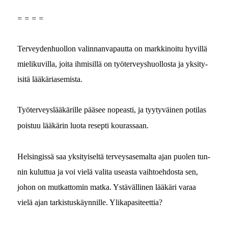
= = = =
Ter­vey­den­huol­lon valin­nan­va­paut­ta on markki­noitu hyvil­lä
mielikuvil­la, joi­ta ihmisil­lä on työter­veyshuol­losta ja yksi­ty­
isitä lääkäriasemista.
Työter­veyslääkärille pääsee nopeasti, ja tyy­tyväi­nen poti­las
pois­tuu lääkärin luo­ta resep­ti kourassaan.
Helsingis­sä saa yksi­tyiseltä ter­veysase­mal­ta ajan puolen tun­
nin kulut­tua ja voi vielä vali­ta use­asta vai­h­toe­hdos­ta sen,
johon on mutkat­tomin mat­ka. Ystävälli­nen lääkäri varaa
vielä ajan tark­istuskäyn­nille. Ylikapasiteettia?