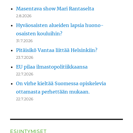
Masentava show Mari Rantaselta
2.8.2026
Hyväosaisten alueiden lapsia huono-
osaisten kouluihin?
31.7.2026
Pitäisikö Vantaa liittää Helsinkiin?
23.7.2026
EU pilaa ilmastopolitiikkaansa
22.7.2026
On virhe kieltää Suomessa opiskelevia
ottamasta perhettään mukaan.
22.7.2026
ESIINTYMISET