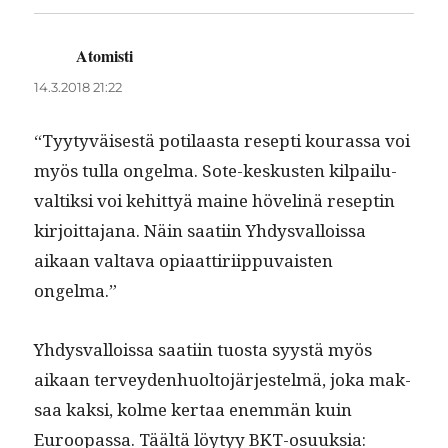
Atomisti
sanoo:
14.3.2018 21:22
“Tyy­tyväis­es­tä poti­laas­ta resep­ti kouras­sa voi
myös tul­la ongel­ma. Sote-keskusten kil­pailu­
valtik­si voi kehit­tyä maine hövelinä reseptin
kir­joit­ta­jana. Näin saati­in Yhdys­val­lois­sa
aikaan val­ta­va opi­aat­tiri­ip­pu­vais­ten
ongelma.”
Yhdys­val­lois­sa saati­in tuos­ta syys­tä myös
aikaan ter­vey­den­huolto­jär­jestelmä, joka mak­
saa kak­si, kolme ker­taa enem­män kuin
Euroopas­sa. Täältä löy­tyy BKT-osuuk­sia: