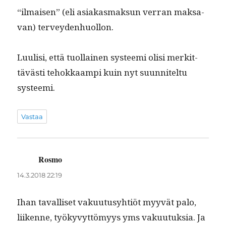
“ilmaisen” (eli asi­akas­mak­sun ver­ran mak­sa­
van) terveydenhuollon.
Luulisi, että tuol­lainen sys­tee­mi olisi merkit­
tävästi tehokkaampi kuin nyt suun­nitel­tu
systeemi.
Vastaa
Rosmo
sanoo:
14.3.2018 22:19
Ihan taval­liset vaku­u­tusy­htiöt myyvät palo,
liikenne, työkyvyt­tömyys yms vaku­u­tuk­sia. Ja