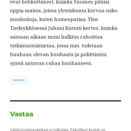
ovat hehkut­ta­neet, kuin­ka Suomen pitäisi
oppia maista, jois­sa yhteiskun­ta kor­vaa usko­
mushoito­ja, kuten home­opa­ti­aa. Ylen
Tiedeykkösessä Juhani Knuu­ti ker­too, kuin­ka
samaan aikaan moni hal­li­tus rahoit­taa
tutkimus­toim­intaa, jos­sa mm. tode­taan
huuhaan ole­van huuhaa­ta ja poli­it­ti­sista
syistä anta­van rahaa huuhaaseen.
Vastaa
Vastaa
Sähköpostiosoitettasi ei julkaista.
Pakolliset kentät on