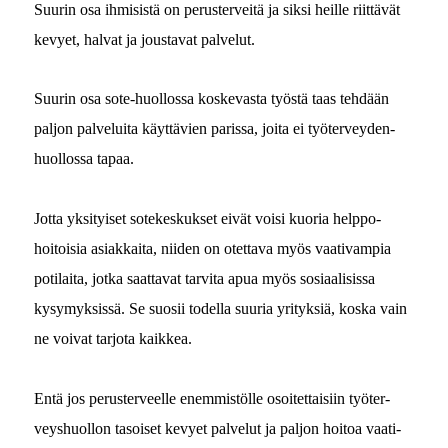
Suurin osa ihmi­sistä on peruster­veitä ja sik­si heille riit­tävät
kevyet, hal­vat ja jous­ta­vat palvelut.
Suurin osa sote-huol­los­sa koskev­as­ta työstä taas tehdään
paljon palvelui­ta käyt­tävien paris­sa, joi­ta ei työter­vey­den­
huol­los­sa tapaa.
Jot­ta yksi­tyiset sotekeskuk­set eivät voisi kuo­ria help­po­
hoitoisia asi­akkai­ta, niiden on otet­ta­va myös vaa­ti­vampia
poti­lai­ta, jot­ka saat­ta­vat tarvi­ta apua myös sosi­aal­i­sis­sa
kysymyk­sis­sä. Se suosii todel­la suuria yri­tyk­siä, kos­ka vain
ne voivat tar­jo­ta kaikkea.
Entä jos peruster­veelle enem­mistölle osoitet­taisi­in työter­
veyshuol­lon tasoiset kevyet palve­lut ja paljon hoitoa vaa­ti­