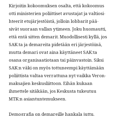
Kir­joitin kokoomuk­sen osalta, että kokoomus
otti min­is­te­rien poli­it­tiset avus­ta­jat ja val­tiosi­
h­teer­it etu­jär­jestöistä, jol­loin lob­bar­it pää­
sivät suo­raan val­lan ytimeen. Joku huo­maut­ti,
että entä sit­ten demar­it. Muodol­lis­es­ti kyl­lä, jos
SAK:ta ja demare­i­ta pide­tään eri jär­jestöinä,
mut­ta demari ovat aina käyt­täneet SAK:ta
osana organ­isaa­tio­taan tai päin­vas­toin. Sik­si
SAK:n väki on myös tot­tuneem­pi käyt­tämään
poli­it­tista val­taa ver­rat­tuna nyt vaik­ka Veron­
mak­sajien keskus­li­it­toon. Eihän kukaan
ihmettele sitäkään, jos Keskus­ta tukeu­tuu
MTK:n asiantuntemukseen.
Demografia on demareille han­kala jut­tu.