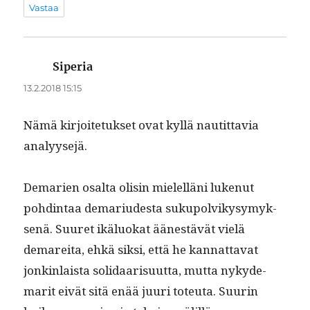
Vastaa
Siperia
sanoo:
13.2.2018 15:15
Nämä kir­joite­tuk­set ovat kyl­lä nau­tit­tavia
analyysejä.
Demarien osalta olisin mielel­läni lukenut
pohd­in­taa demar­i­ud­es­ta sukupolvikysymyk­
senä. Suuret ikälu­okat äänestävät vielä
demare­i­ta, ehkä sik­si, että he kan­nat­ta­vat
jonkin­laista sol­i­daarisu­ut­ta, mut­ta nyky­de­
mar­it eivät sitä enää juuri toteu­ta. Suurin