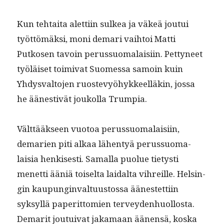
Kun tehtai­ta alet­ti­in sulkea ja väkeä jou­tui
työt­tömäk­si, moni demari vai­h­toi Mat­ti
Putkosen tavoin perus­suo­ma­laisi­in. Pet­tyneet
työläiset toimi­vat Suomes­sa samoin kuin
Yhdys­val­to­jen ruostevyöhyk­keel­läkin, jos­sa
he äänes­tivät joukol­la Trumpia.
Vält­tääk­seen vuo­toa perus­suo­ma­laisi­in,
demarien piti alkaa lähen­tyä perus­suo­ma­
laisia henkises­ti. Samal­la puolue tietysti
menet­ti ääniä toiselta laidal­ta vihreille. Helsin­
gin kaupung­in­val­tu­us­tossa äänestet­ti­in
syksyl­lä paperit­tomien ter­vey­den­huol­losta.
Demar­it jou­tu­i­v­at jaka­maan äänen­sä, kos­ka