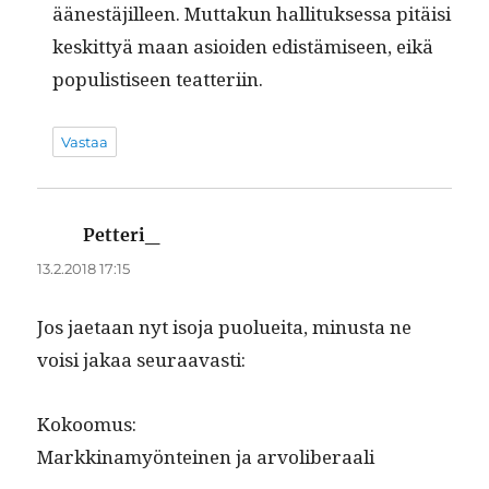
äänestäjilleen. Mut­takun hal­li­tuk­ses­sa pitäisi
keskit­tyä maan asioiden edis­tämiseen, eikä
pop­ulis­tiseen teatteriin.
Vastaa
Petteri_
sanoo:
13.2.2018 17:15
Jos jae­taan nyt iso­ja puoluei­ta, minus­ta ne
voisi jakaa seuraavasti:
Kokoomus:
Markki­namyön­teinen ja arvoliberaali