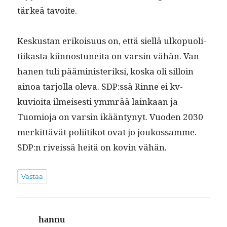
tärkeä tavoite.
Keskus­tan erikoisu­us on, että siel­lä ulkop­uoli­
ti­ikas­ta kiin­nos­tunei­ta on varsin vähän. Van­
hanen tuli päämin­is­terik­si, kos­ka oli sil­loin
ain­oa tar­jol­la ole­va. SDP:ssä Rinne ei kv-
kuvioi­ta ilmeis­es­ti ymm­rää lainkaan ja
Tuomio­ja on varsin ikään­tynyt. Vuo­den 2030
merkit­tävät poli­itikot ovat jo joukos­samme.
SDP:n riveis­sä heitä on kovin vähän.
Vastaa
hannu
sanoo: