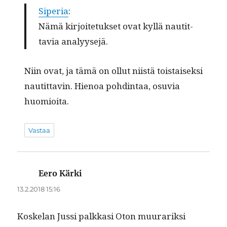
Siperia
:
Nämä kir­joite­tuk­set ovat kyl­lä nau­tit­
tavia analyysejä.
Niin ovat, ja tämä on ollut niistä tois­taisek­si
nau­tit­tavin. Hienoa pohd­in­taa, osu­via
huomioita.
Vastaa
Eero Kärki
sanoo:
13.2.2018 15:16
Koske­lan Jus­si palkkasi Oton muu­rarik­si