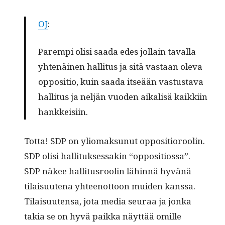
OJ
:
Parem­pi olisi saa­da edes jol­lain taval­la
yht­enäi­nen hal­li­tus ja sitä vas­taan ole­va
oppo­si­tio, kuin saa­da itseään vas­tus­ta­va
hal­li­tus ja neljän vuo­den aikalisä kaikki­in
hankkeisiin.
Tot­ta! SDP on yliomak­sunut oppo­si­tioroolin.
SDP olisi hal­li­tuk­ses­sakin “oppo­si­tios­sa”.
SDP näkee hal­li­tus­roolin lähin­nä hyvänä
tilaisuute­na yhteenot­toon muiden kanssa.
Tilaisuuten­sa, jota media seu­raa ja jon­ka
takia se on hyvä paik­ka näyt­tää omille