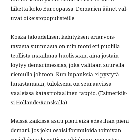
liiket­tä koko Euroopas­sa. Demarien äänet val­
u­vat oikeistopopulisteille.
Kos­ka taloudel­lisen kehi­tyk­sen eri­ar­vois­
tavas­ta suun­nas­ta on niin moni eri puo­lil­la
teol­lista maail­maa huolis­saan, aina jostain
löy­tyy demarimes­sias, joka val­i­taan suurel­la
riemul­la johtoon. Kun lupauk­sia ei pystytä
lunas­ta­maan, tulok­se­na on seu­raavis­sa
vaaleis­sa katas­tro­faa­li­nen tap­pio. (Esimerkik­
si Hollande/Ranskalla)
Meis­sä kaikissa asuu pieni eikä edes ihan pieni
demari. Jos joku osaisi for­mu­loi­da toimi­van
sosialidemokraat­tisen ohjel­man, men­estys