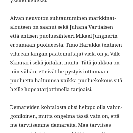
yksinoikeueksi.
Aivan neu­vo­ton suh­tau­tu­mi­nen markki­na­t­
alouteen on saanut sekä Juhana Var­ti­aisen
että entisen puolue­si­h­teeri Mikael Jungner­in
eroa­maan puolueesta. Timo Harak­ka (enti­nen
vihreän lan­gan pää­toimit­ta­ja) vielä on ja Ville
Skin­nari sekä joitakin mui­ta. Tätä joukkoa on
niin vähän, etteivät he pysty­isi otta­maan
puoluet­ta hal­tu­un­sa vaik­ka puoluekok­ous sitä
heille hopeatar­jot­timel­la tarjoaisi.
Demarei­den kohtalosta olisi help­po olla vahin­
go­niloinen, mut­ta ongel­ma tässä vain on, että
me tarvit­semme demare­i­ta. Maa tarvit­see