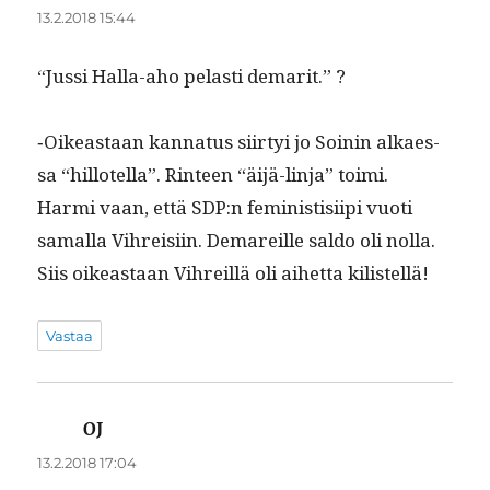
13.2.2018 15:44
“Jus­si Hal­la-aho pelasti demarit.” ?
‑Oikeas­t­aan kan­na­tus siir­tyi jo Soinin alka­es­
sa “hillotel­la”. Rin­teen “äijä-lin­ja” toimi.
Har­mi vaan, että SDP:n fem­i­nis­tisi­ipi vuoti
samal­la Vihreisi­in. Demareille sal­do oli nolla.
Siis oikeas­t­aan Vihreil­lä oli aihet­ta kilistellä!
Vastaa
OJ
sanoo:
13.2.2018 17:04