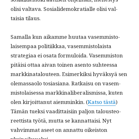
olisi val­ta­va. Sosialidemokra­tialle olisi val­
taisia tilaus.
Samal­la kun aikamme huu­taa vasem­mis­to­
laisem­paa poli­ti­ikkaa, vasem­mis­to­laista
strate­giaa ei osa­ta for­mu­loi­da. Vasem­mis­ton
pitäisi ottaa aivan toinen asen­to suh­teessa
markki­na­t­alouteen. Esimerkik­si hyväksyä sen
ole­mas­sao­lo tosi­asiana. Ratkaisu on vasem­
mis­to­laises­sa markki­nal­ib­er­al­is­mis­sa, kuten
olen kir­joit­tanut aiem­minkin. (
Kat­so tästä
)
Tämän tuek­si vaa­dit­taisi­in paljon talous­te­o­
reet­tista työtä, mut­ta se kan­nat­taisi. Nyt
vahvim­mat aseet on annat­tu oikeis­ton