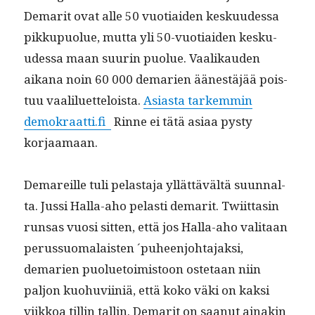
Demar­it ovat alle 50 vuo­ti­aiden kesku­udessa
pikkupuolue, mut­ta yli 50-vuo­ti­aiden kesku­
udessa maan suurin puolue. Vaa­likau­den
aikana noin 60 000 demarien äänestäjää pois­
tuu vaaliluet­teloista.
Asi­as­ta tarkem­min
demokraatti.fi
Rinne ei tätä asi­aa pysty
korjaamaan.
Demareille tuli pelas­ta­ja yllät­tävältä suunnal­
ta. Jus­si Hal­la-aho pelasti demar­it. Twi­it­tasin
run­sas vuosi sit­ten, että jos Hal­la-aho val­i­taan
perus­suo­ma­lais­ten ´puheen­jo­hta­jak­si,
demarien puolue­toimis­toon oste­taan niin
paljon kuo­hu­vi­iniä, että koko väki on kak­si
viikkoa till­in tallin. Demar­it on saanut ainakin