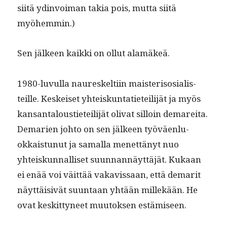
siitä ydin­voiman takia pois, mut­ta siitä
myöhemmin.)
Sen jäl­keen kaik­ki on ollut alamäkeä.
1980-luvul­la nau­reskelti­in mais­ter­isosial­is­
teille. Keskeiset yhteiskun­tati­eteil­i­jät ja myös
kansan­talousti­eteil­i­jät oli­vat sil­loin demare­i­ta.
Demarien johto on sen jäl­keen työväen­lu­
okkaistunut ja samal­la menet­tänyt nuo
yhteiskun­nal­liset suun­nan­näyt­täjät. Kukaan
ei enää voi väit­tää vakavis­saan, että demar­it
näyt­täi­sivät suun­taan yhtään millekään. He
ovat keskit­tyneet muu­tok­sen estämiseen.