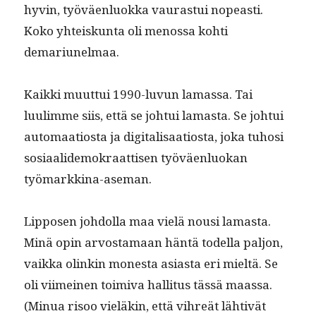
hyvin, työväen­lu­ok­ka vauras­tui nopeasti.
Koko yhteiskun­ta oli menos­sa kohti
demariunelmaa.
Kaik­ki muut­tui 1990-luvun lamas­sa. Tai
luulimme siis, että se joh­tui lamas­ta. Se joh­tui
automaa­tios­ta ja dig­i­tal­isaa­tios­ta, joka tuhosi
sosi­aalidemokraat­tisen työväen­lu­okan
työmarkkina-aseman.
Lip­posen johdol­la maa vielä nousi lamas­ta.
Minä opin arvosta­maan hän­tä todel­la paljon,
vaik­ka olinkin mon­es­ta asi­as­ta eri mieltä. Se
oli viimeinen toimi­va hal­li­tus tässä maas­sa.
(Min­ua risoo vieläkin, että vihreät läh­tivät