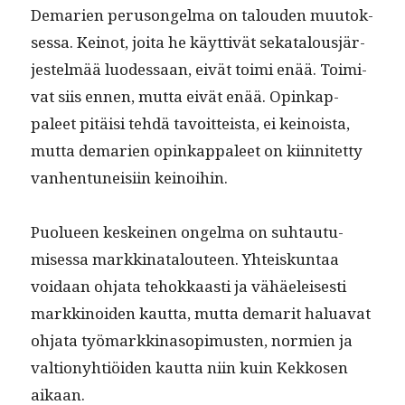
Demarien peru­songel­ma on talouden muu­tok­
ses­sa. Keinot, joi­ta he käyt­tivät sekat­alousjär­
jestelmää luodessaan, eivät toi­mi enää. Toimi­
vat siis ennen, mut­ta eivät enää. Opinkap­
paleet pitäisi tehdä tavoit­teista, ei keinoista,
mut­ta demarien opinkap­paleet on kiin­nitet­ty
van­hen­tuneisi­in keinoihin.
Puolueen keskeinen ongel­ma on suh­tau­tu­
mises­sa markki­na­t­alouteen. Yhteiskun­taa
voidaan ohja­ta tehokkaasti ja vähäeleis­es­ti
markki­noiden kaut­ta, mut­ta demar­it halu­a­vat
ohja­ta työ­markki­na­sopimusten, normien ja
val­tiony­htiöi­den kaut­ta niin kuin Kekkosen
aikaan.