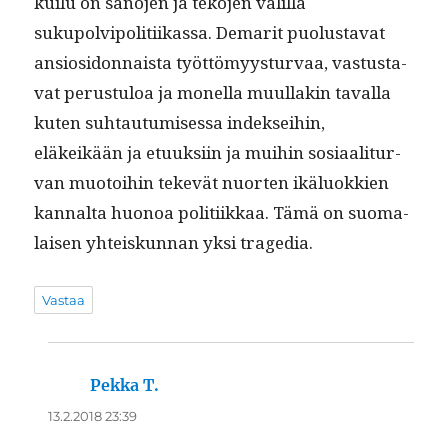
kuilu on sano­jen ja teko­jen välil­lä
sukupolvipoli­ti­ikas­sa. Demar­it puo­lus­ta­vat
ansiosi­don­naista työt­tömyys­tur­vaa, vas­tus­ta­
vat perus­tu­loa ja monel­la muul­lakin taval­la
kuten suh­tau­tu­mises­sa indek­sei­hin,
eläkeikään ja etuuk­si­in ja mui­hin sosi­aal­i­tur­
van muo­toi­hin tekevät nuorten ikälu­okkien
kannal­ta huonoa poli­ti­ikkaa. Tämä on suo­ma­
laisen yhteiskun­nan yksi tragedia.
Vastaa
Pekka T.
sanoo:
13.2.2018 23:39