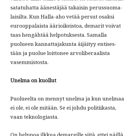
satatuhat­ta äänestäjää takaisin perus­suo­ma­
laisil­ta. Kun Hal­la-aho vetää per­sut osak­si
euroop­palaista ääri­oikeis­toa, demar­it voivat
taas hengähtää helpo­tuk­ses­ta. Samal­la
puolueen kan­nat­ta­jakun­ta äijäi­tyy entis­es­
tään ja puolue loit­tonee arvolib­er­aal­ista
vasemmistosta.
Unel­ma on kuollut
Puolueelta on men­nyt unel­ma ja kun unel­maa
ei ole, ei ole mitään. Se ei johdu poli­ti­ikas­ta,
vaan teknologiasta.
On help­poa ilkkua demareille siitä, ettei näil­lä