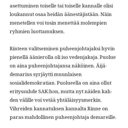
aset­tumi­nen toiselle tai toiselle kan­nalle olisi
loukan­nut osaa hei­dän äänestäjistään. Näin
menetellen voi tosin menet­tää molem­pi­en
ryh­mien luottamuksen.
Rin­teen val­it­sem­i­nen puheen­jo­hta­jak­si hyvin
pienel­lä äänierol­la oli iso veden­jaka­ja. Puolue
on aina puheen­jo­hta­jansa näköi­nen. Äijä-
demar­ius syr­jäyt­ti muun­laisen
sosialidemokra­t­ian. Puolueel­la on aina ollut
eri­tys­suhde SAK:hon, mut­ta nyt näi­den kah­
den välille voi vetää yhtäläisyys­merkin.
Vihrei­den kan­natuk­sen kannal­ta Rinne on
paras mah­dolli­nen puheen­jo­hta­ja demareille.