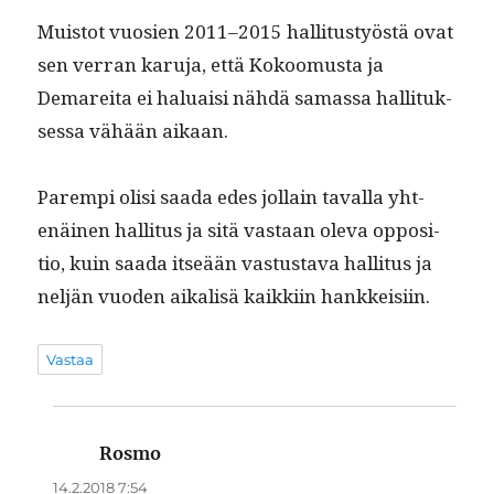
Muis­tot vuosien 2011–2015 hal­li­tustyöstä ovat
sen ver­ran karu­ja, että Kokoomus­ta ja
Demare­i­ta ei halu­aisi nähdä samas­sa hal­li­tuk­
ses­sa vähään aikaan.
Parem­pi olisi saa­da edes jol­lain taval­la yht­
enäi­nen hal­li­tus ja sitä vas­taan ole­va oppo­si­
tio, kuin saa­da itseään vas­tus­ta­va hal­li­tus ja
neljän vuo­den aikalisä kaikki­in hankkeisiin.
Vastaa
Rosmo
sanoo:
14.2.2018 7:54