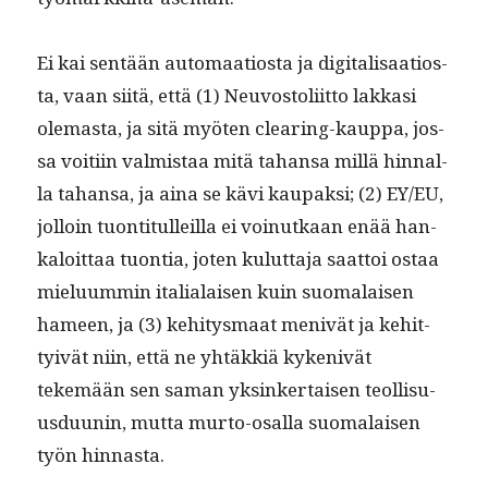
Ei kai sen­tään automaa­tios­ta ja dig­i­tal­isaa­tios­
ta, vaan siitä, että (1) Neu­vos­toli­it­to lakkasi
ole­mas­ta, ja sitä myöten clear­ing-kaup­pa, jos­
sa voiti­in valmis­taa mitä tahansa mil­lä hin­nal­
la tahansa, ja aina se kävi kau­pak­si; (2) EY/EU,
jol­loin tuon­ti­t­ulleil­la ei voin­utkaan enää han­
kaloit­taa tuon­tia, joten kulut­ta­ja saat­toi ostaa
mielu­um­min ital­ialaisen kuin suo­ma­laisen
hameen, ja (3) kehi­tys­maat menivät ja kehit­
tyivät niin, että ne yhtäkkiä kykenivät
tekemään sen saman yksinker­taisen teol­lisu­
us­du­unin, mut­ta mur­to-osal­la suo­ma­laisen
työn hinnasta.