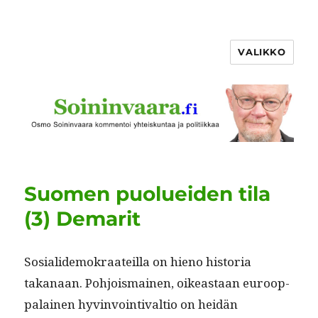
VALIKKO
Suomen puolueiden tila
(3) Demarit
Sosialidemokraateil­la on hieno his­to­ria
takanaan. Pohjo­is­mainen, oikeas­t­aan euroop­
palainen hyv­in­voin­ti­val­tio on hei­dän