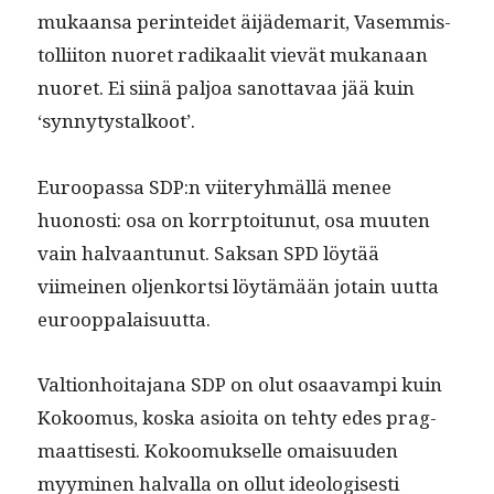
mukaansa per­in­tei­det äijäde­mar­it, Vasem­mis­
tol­li­iton nuoret radikaalit vievät mukanaan
nuoret. Ei siinä paljoa san­ot­tavaa jää kuin
‘syn­ny­tystalkoot’.
Euroopas­sa SDP:n viiteryh­mäl­lä menee
huonos­ti: osa on kor­rp­toitunut, osa muuten
vain hal­vaan­tunut. Sak­san SPD löytää
viimeinen oljenko­rt­si löytämään jotain uut­ta
eurooppalaisuutta.
Val­tion­hoita­jana SDP on olut osaavampi kuin
Kokoomus, kos­ka asioi­ta on tehty edes prag­
maat­tis­es­ti. Kokoomuk­selle omaisu­u­den
myymi­nen hal­val­la on ollut ide­ol­o­gis­es­ti