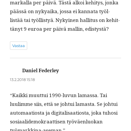
markalla per päivä. Tästä alkoi kehi­tys, jon­ka
päässä on nykyai­ka, jos­sa ei kan­na­ta työl­
listää tai työl­listyä. Nykyi­nen hal­li­tus on kehit­
tänyt 9 euroa per päivä mallin, edistystä?
Vastaa
Daniel Federley
sanoo:
13.2.2018 15:18
“Kaik­ki muut­tui 1990-luvun lamas­sa. Tai
luulimme siis, että se joh­tui lamas­ta. Se joh­tui
automaa­tios­ta ja dig­i­tal­isaa­tios­ta, joka tuhosi
sosi­aalidemokraat­tisen työväen­lu­okan
työmarkkina-aseman.”