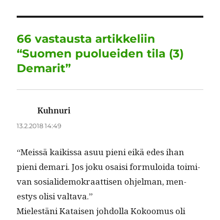
b
r
d
A
r
o
I
p
a
o
n
p
m
66 vastausta artikkeliin
k
“Suomen puolueiden tila (3)
Demarit”
Kuhnuri
sanoo:
13.2.2018 14:49
“Meis­sä kaikissa asuu pieni eikä edes ihan
pieni demari. Jos joku osaisi for­mu­loi­da toimi­
van sosialidemokraat­tisen ohjel­man, men­
estys olisi valtava.”
Mielestäni Kataisen johdol­la Kokoomus oli