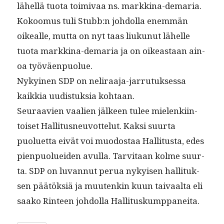
lähel­lä tuo­ta toimi­vaa ns. markki­na-demaria.
Kokoomus tuli Stubb:n johdol­la enem­män
oikealle, mut­ta on nyt taas liukunut lähelle
tuo­ta markki­na-demaria ja on oikeas­t­aan ain­
oa työväenpuolue.
Nykyi­nen SDP on neli­raa­ja-jar­ru­tuk­ses­sa
kaikkia uud­is­tuk­sia kohtaan.
Seu­raavien vaalien jäl­keen tulee mie­lenki­in­
toiset Hal­li­tus­neu­vot­te­lut. Kak­si suur­ta
puoluet­ta eivät voi muo­dostaa Hal­li­tus­ta, edes
pien­puoluei­den avul­la. Tarvi­taan kolme suur­
ta. SDP on luvan­nut perua nykyisen hal­li­tuk­
sen päätök­siä ja muutenkin kuun taivaal­ta eli
saako Rin­teen johdol­la Hallituskumppaneita.