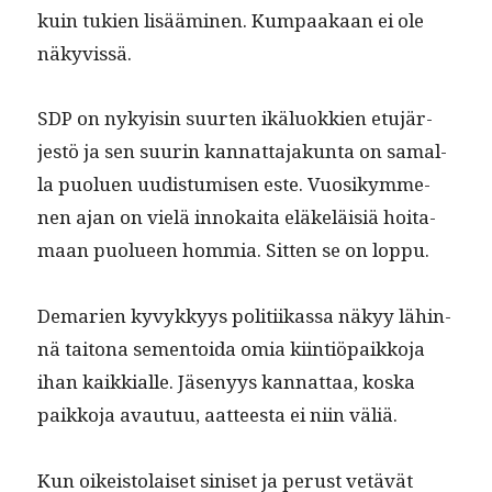
kuin tukien lisäämi­nen. Kumpaakaan ei ole
näkyvissä.
SDP on nyky­isin suurten ikälu­okkien etu­jär­
jestö ja sen suurin kan­nat­ta­jakun­ta on samal­
la puolu­en uud­is­tu­misen este. Vuosikymme­
nen ajan on vielä innokai­ta eläkeläisiä hoita­
maan puolueen hom­mia. Sit­ten se on loppu.
Demarien kyvykkyys poli­ti­ikas­sa näkyy lähin­
nä taitona semen­toi­da omia kiin­tiö­paikko­ja
ihan kaikkialle. Jäsenyys kan­nat­taa, kos­ka
paikko­ja avau­tuu, aat­teesta ei niin väliä.
Kun oikeis­to­laiset siniset ja perust vetävät