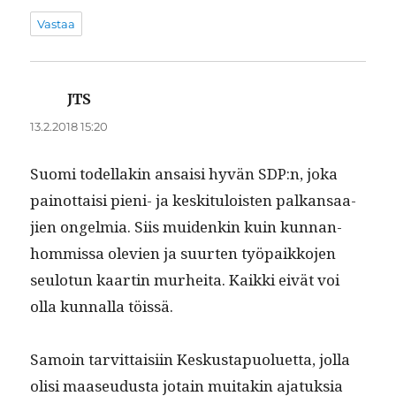
Vastaa
JTS
sanoo:
13.2.2018 15:20
Suo­mi todel­lakin ansaisi hyvän SDP:n, joka
pain­ot­taisi pieni- ja keski­t­u­lois­t­en palka­nsaa­
jien ongelmia. Siis muidenkin kuin kun­nan­
hom­mis­sa ole­vien ja suurten työ­paikko­jen
seu­lo­tun kaartin murhei­ta. Kaik­ki eivät voi
olla kun­nal­la töissä.
Samoin tarvit­taisi­in Keskustapuoluet­ta, jol­la
olisi maaseudus­ta jotain muitakin ajatuk­sia