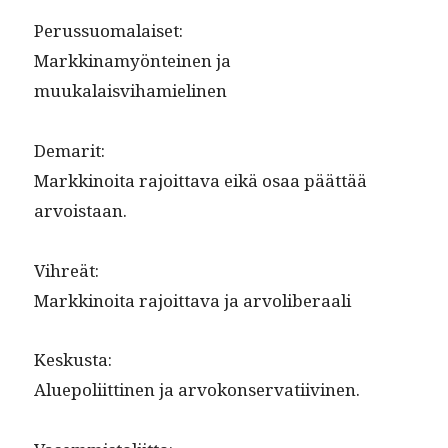
Perus­suo­ma­laiset:
Markki­namyön­teinen ja
muukalaisvihamielinen
Demar­it:
Markki­noi­ta rajoit­ta­va eikä osaa päät­tää
arvoistaan.
Vihreät:
Markki­noi­ta rajoit­ta­va ja arvoliberaali
Keskus­ta:
Alue­poli­it­ti­nen ja arvokonservatiivinen.