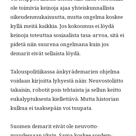
ole toimivia keino­ja ajaa yhteiskun­nal­lista
oikeu­den­mukaisu­ut­ta, mut­ta ongel­ma kos­kee
kyl­lä meitä kaikkia. Jos kokoomus ei löy­dä
keino­ja toteut­taa sosi­aal­ista tasa-arvoa, sitä ei
pide­tä niin suure­na ongel­mana kuin jos
demar­it eivät sel­l­aista löydä.
Talous­poli­ti­ikas­sa änkyräde­marien ohjel­ma
voidaan kir­joit­ta lyhyestä näin: Neu­vos­toli­it­to
takaisin, robot­it pois tehtaista ja sel­l­un keit­to
euka­lyp­tuk­ses­ta kiel­let­tävä. Mut­ta his­to­ri­an
kulkua ei taak­sepäin voi tuupata.
Suomen demar­it eivät ole neu­vot­to­
muudessaan yksin. Sama kos­kee sos­dem-