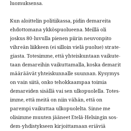
luomuksensa.
Kun aloit­telin poli­ti­ikas­sa, pidin demare­i­ta
ehdot­tomana ykköspuolueena. Meil­lä oli
joskus 80-luvul­la pienen piirin neu­von­pito
vihreän liik­keen (ei sil­loin vielä puolue) strate­
gias­ta. Totes­imme, että yhteiskun­taan vaikute­
taan demarei­hin vaikut­ta­mal­la, kos­ka demar­it
määräävät yhteiskun­nalle suun­nan. Kysymys
on vain siitä, onko tehokkaam­paa toimia
demarei­den sisäl­lä vai sen ulkop­uolel­la. Totes­
imme, että meitä on niin vähän, että on
parem­pi vaikut­taa ulkop­uolelta. Sinne me
olisimme muuten jääneet Etelä-Helsin­gin sos­
dem-yhdis­tyk­seen kir­joit­ta­maan eriäviä