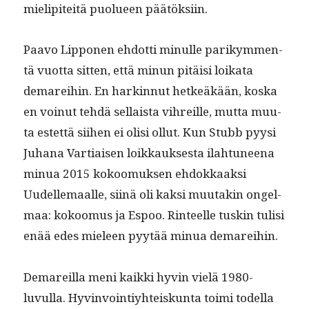
mielip­iteitä puolueen päätöksiin.
Paa­vo Lip­po­nen ehdot­ti min­ulle parikym­men­
tä vuot­ta sit­ten, että min­un pitäisi loika­ta
demarei­hin. En harkin­nut het­keäkään, kos­ka
en voin­ut tehdä sel­l­aista vihreille, mut­ta muu­
ta estet­tä siihen ei olisi ollut. Kun Stubb pyysi
Juhana Var­ti­aisen loikkauk­ses­ta ilah­tuneena
min­ua 2015 kokoomuk­sen ehdokkaak­si
Uudelle­maalle, siinä oli kak­si muu­takin ongel­
maa: kokoomus ja Espoo. Rin­teelle tuskin tulisi
enää edes mieleen pyytää min­ua demareihin.
Demareil­la meni kaik­ki hyvin vielä 1980-
luvul­la. Hyv­in­voin­tiy­hteiskun­ta toi­mi todel­la