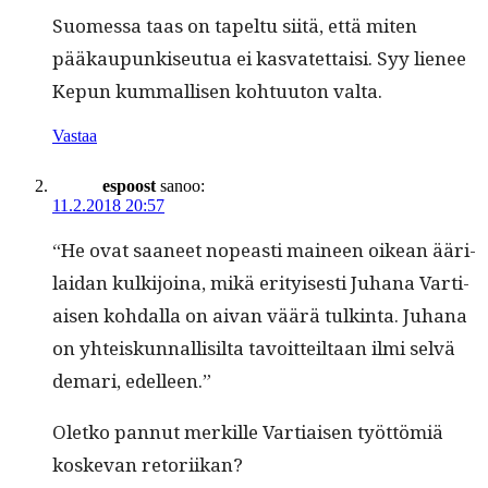
Suomes­sa taas on tapel­tu siitä, että miten
pääkaupunkiseu­tua ei kas­vatet­taisi. Syy lie­nee
Kepun kum­mallisen kohtu­u­ton valta.
Vastaa
espoost
sanoo:
11.2.2018 20:57
“He ovat saa­neet nopeasti maineen oikean ääri­
laidan kulk­i­joina, mikä eri­tyis­es­ti Juhana Var­ti­
aisen kohdal­la on aivan väärä tulk­in­ta. Juhana
on yhteiskun­nal­lisil­ta tavoit­teil­taan ilmi selvä
demari, edelleen.”
Oletko pan­nut merkille Var­ti­aisen työt­tömiä
koske­van retoriikan?