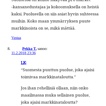
‑kansane­dus­ta­jaa ja kokoomuk­sel­la on heistä
kak­si. Puolueel­la on siis asi­at hyvin suh­teessa
mui­hin. Koko maan ymmär­ryk­sen puute
markki­noista on se, mikä mättää.
Vastaa
Pekka T.
sanoo:
11.2.2018 23:36
LK
:
“Suomes­ta puut­tuu puolue, joka ajaisi
toimi­vaa markkinataloutta.”
Jos ihan rehellisiä ollaan, niin onko
maail­mas­sa muka sel­l­ainen puolue,
joka ajaisi markkinataloutta?