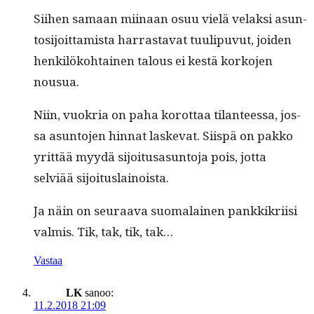
Siihen samaan miinaan osuu vielä velak­si asun­
tosi­joit­tamista har­ras­ta­vat tuulipu­vut, joiden
henkilöko­htainen talous ei kestä korko­jen
nousua.
Niin, vuokria on paha korot­taa tilanteessa, jos­
sa asun­to­jen hin­nat laske­vat. Siis­pä on pakko
yrit­tää myy­dä sijoi­tusasun­to­ja pois, jot­ta
selviää sijoituslainoista.
Ja näin on seu­raa­va suo­ma­lainen pankkikri­isi
valmis. Tik, tak, tik, tak…
Vastaa
LK
sanoo:
11.2.2018 21:09