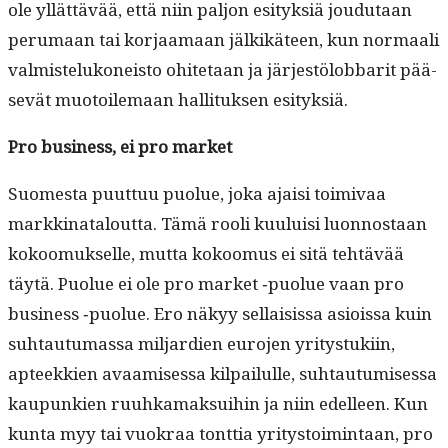
ole yllät­tävää, että niin paljon esi­tyk­siä joudu­taan
peru­maan tai kor­jaa­maan jälkikä­teen, kun nor­maali
valmis­telukoneis­to ohite­taan ja jär­jestölob­bar­it pää­
sevät muo­toile­maan hal­li­tuk­sen esityksiä.
Pro busi­ness, ei pro market
Suomes­ta puut­tuu puolue, joka ajaisi toimi­vaa
markki­na­t­alout­ta. Tämä rooli kuu­luisi luon­nos­taan
kokoomuk­selle, mut­ta kokoomus ei sitä tehtävää
täytä. Puolue ei ole pro mar­ket ‑puolue vaan pro
busi­ness ‑puolue. Ero näkyy sel­l­ai­sis­sa asiois­sa kuin
suh­tau­tu­mas­sa mil­jar­di­en euro­jen yri­tys­tuki­in,
apteekkien avaamises­sa kil­pailulle, suh­tau­tu­mises­sa
kaupunkien ruuhka­mak­sui­hin ja niin edelleen. Kun
kun­ta myy tai vuokraa tont­tia yri­tys­toim­intaan, pro