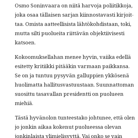
Osmo Son­in­vaara on niitä har­vo­ja poli­itikko­ja,
joka osaa täl­laisen sar­jan kiin­nos­tavasti kir­joit­
taa. Omista aat­teel­li­sista lähtöko­hdis­taan, toki,
mut­ta silti puoluei­ta riit­tävän objek­ti­ivis­es­ti
katsoen.
Kokoomuk­sel­la­han menee hyvin, vai­ika edel­lä
esitet­ty kri­ti­ik­ki pitääkin var­maan paikkansa.
Se on ja tun­tuu pysyvän gallup­pi­en ykkösenä
huoli­mat­ta hal­li­tus­vas­tu­us­taan. Suun­nat­toman
suosit­tu tasaval­lan pres­i­dent­ti on puolueen
miehiä.
Tästä hyvänolon tun­teestako johtunee, että olen
jo jonkin aikaa kokenut puolueessa ole­van
jonkin­laista ylim­ielisyyt­tä. Vai onko se vain