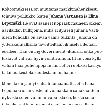
Kokoomuk­ses­sa on muu­ta­ma markki­na­henkises­ti
toimi­va poli­itikko, kuten
Juhana Var­tia­nen
ja
Eli­na
Lep­omä­ki
. He ovat saa­neet nopeasti maineen oikean
ääri­laidan kulk­i­joina, mikä eri­tyis­es­ti Juhana Var­ti­
aisen kohdal­la on aivan väärä tulk­in­ta. Juhana on
yhteiskun­nal­lisil­ta tavoit­teil­taan ilmi­selvä demari,
edelleen. Hän on Big Gov­ern­ment ‑ihmisiä, jot­ka puo­
lus­ta­vat vah­vaa hyv­in­voin­ti­val­tio­ta. (Hän voisi kyl­lä
vähän hioa puhetapo­jaan niin, ettei ruokkisi käsi­tys­
tä laitaoikeis­to­laisu­ud­estaan turhaan.)
Mon­elta on jäänyt ehkä huo­maa­mat­ta, että Eli­na
Lep­omä­ki on arvostel­lut voimakkain sanakään­tein
nyky­istä soten valin­nan­va­paus­lakia, kos­ka siinä
taloudel­liset kan­nus­timet ovat aivan vinksal­laan.