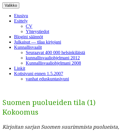
Siirry
Valikko
sisältöön
Etusivu
Esittely
CV
Yhteystiedot
Blogini säännöt
Julkaisut — tilaa kirjojani
Kunnallisvaalit
Seuraavat 400 000 helsinkiläistä
kunnallisvaaliohjelmani 2012
Kunnallisvaaliohjelmani 2008
Linkit
Kotisivuni ennen 1.5.2007
vanhat eduskuntasivuni
Suomen puolueiden tila (1)
Kokoomus
Kir­joi­tan sar­jan Suomen suurim­mista puolueista,