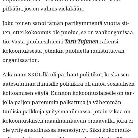
pitkään, jos on valmis vieläkään.
Joku toinen sanoi tämän parikym­men­tä vuot­ta sit­
ten, ettei kokoomus ole puolue, se on vaalior­gan­isaa­
tio. Vas­ta puolue­si­h­teeri
Taru Tujunen
rak­en­si
kokoomuk­ses­ta jotenkin puoluet­ta muis­tut­ta­van
organisaation.
Aikanaan SKDL:llä oli parhaat poli­itikot, kos­ka sen
aate­su­un­nan ihmisille poli­ti­ik­ka oli ain­oa sosi­aalisen
kohoamisen väylä. Kun­non kokoomus­laiselle on tar­
jol­la paljon parem­min palkat­tu­ja ja vähem­män
tuulisia paikko­ja yri­tys­maail­mas­sa. Jotain vikaa on
kokoomus­laisen maail­manku­van omaaval­la, joka ei
ole yri­tys­maail­mas­sa men­estynyt. Sik­si kokoomuk­