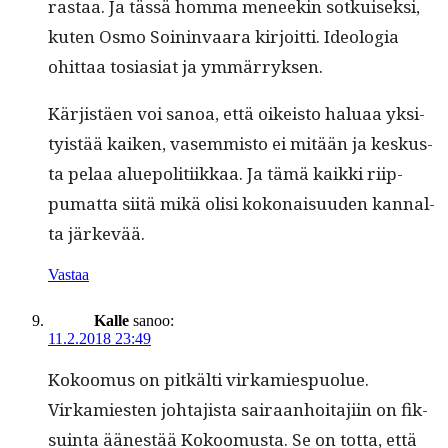
ras­taa. Ja tässä hom­ma meneekin sotkuisek­si,
kuten Osmo Soin­in­vaara kir­joit­ti. Ide­olo­gia
ohit­taa tosi­asi­at ja ymmärryksen.
Kär­jistäen voi sanoa, että oikeis­to halu­aa yksi­
ty­istää kaiken, vasem­mis­to ei mitään ja keskus­
ta pelaa alue­poli­ti­ikkaa. Ja tämä kaik­ki riip­
pumat­ta siitä mikä olisi kokon­aisu­u­den kannal­
ta järkevää.
Vastaa
Kalle
sanoo:
11.2.2018 23:49
Kokoomus on pitkälti virkamiespuolue.
Virkami­esten johta­jista sairaan­hoita­ji­in on fik­
suin­ta äänestää Kokoomus­ta. Se on tot­ta, että