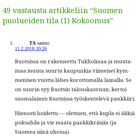
49 vastausta artikkeliin “Suomen
puolueiden tila (1) Kokoomus”
TA
sanoo:
11.2.2018 20:26
Ruot­sis­sa on raken­net­tu Tukhol­maa ja muu­ta­
maa muu­ta suur­ta kaupunkia viimeiset kym­
menisen vuot­ta läh­es korot­toma­l­la lainal­la. Se
on suurin syy Ruotsin talouskasvu­un, ker­toi
suo­ma­lainen Ruot­sis­sa työsken­televä pankkiiri.
Hienos­ti hoidet­tu — olet­taen, että kupla ei äkkiä
pok­sah­da ja vie maa­ta pankkikri­isi­in (ja
Suomea siinä ohessa).