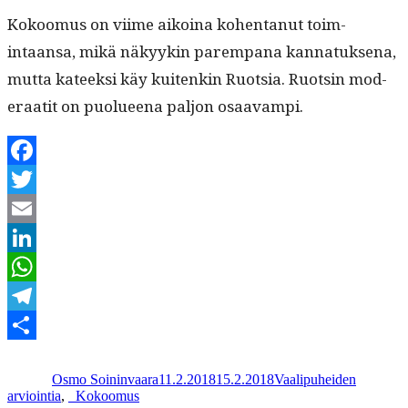
Kokoomus on viime aikoina kohen­tanut toim­
intaansa, mikä näkyykin parem­pana kan­natuk­se­na,
mut­ta kateek­si käy kuitenkin Ruot­sia. Ruotsin mod­
er­aatit on puolueena paljon osaavampi.
Facebook
Twitter
Email
LinkedIn
WhatsApp
Telegram
Kirjoittaja
Julkaistu
Kategoriat
Share
Osmo Soininvaara
11.2.2018
15.2.2018
Vaalipuheiden
Avainsanat
arviointia
,
_
Kokoomus