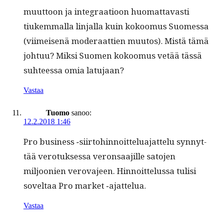
muut­toon ja inte­graa­tioon huo­mat­tavasti
tiukem­mal­la lin­jal­la kuin kokoomus Suomes­sa
(viimeisenä mod­er­aat­tien muu­tos). Mis­tä tämä
johtuu? Mik­si Suomen kokoomus vetää tässä
suh­teessa omia latujaan?
Vastaa
Tuomo
sanoo:
12.2.2018 1:46
Pro busi­ness ‑siir­to­hin­noit­telu­a­jat­telu syn­nyt­
tää vero­tuk­ses­sa veron­saa­jille sato­jen
miljoonien verova­jeen. Hin­noit­telus­sa tulisi
soveltaa Pro mar­ket ‑ajat­telua.
Vastaa