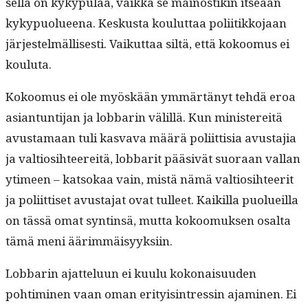
sel­la on kyky­pu­laa, vaik­ka se main­os­tikin itseään
kyky­puolueena. Keskus­ta koulut­taa poli­itikko­jaan
jär­jestelmäl­lis­es­ti. Vaikut­taa siltä, että kokoomus ei
kouluta.
Kokoomus ei ole myöskään ymmärtänyt tehdä eroa
asiantun­ti­jan ja lob­barin välil­lä. Kun min­is­tere­itä
avus­ta­maan tuli kas­va­va määrä poli­it­tisia avus­ta­jia
ja val­tiosi­h­teere­itä, lob­bar­it pää­sivät suo­raan val­lan
ytimeen – kat­sokaa vain, mis­tä nämä val­tiosi­h­teer­it
ja poli­it­tiset avus­ta­jat ovat tulleet. Kaikil­la puolueil­la
on tässä omat syntin­sä, mut­ta kokoomuk­sen osalta
tämä meni äärimmäisyyksiin.
Lob­barin ajat­telu­un ei kuu­lu kokon­aisu­u­den
pohtimi­nen vaan oman eri­ty­is­in­tressin ajami­nen. Ei