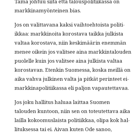
Tämä johtuu siitä että talous­poli­ti­ikas­sa on
markki­namyön­teinen bias.
Jos on valit­ta­vana kak­si vai­h­toe­htoista poli­ti­
ikkaa: markki­noi­ta korosta­va taik­ka julk­ista
val­taa korosta­va, niin keskimäärin enem­män
menee oikein jos val­it­see aina markkin­talouden
puolelle kuin jos val­it­see aina julk­ista val­taa
korosta­van. Etenkin Suomes­sa, kos­ka meil­lä on
aika vah­va julki­nen val­ta ja pitkät per­in­teet ei-
markki­napoli­ti­ikas­sa eli paljon vapautettavaa.
Jos joku hal­li­tus halu­aa lait­taa Suomen
talouden kun­toon, niin sen on toteutet­ta­va aika
lail­la kokoomus­laista poli­ti­ikkaa, oli­pa kok hal­
li­tuk­ses­sa tai ei. Aivan kuten Ode sanoo,