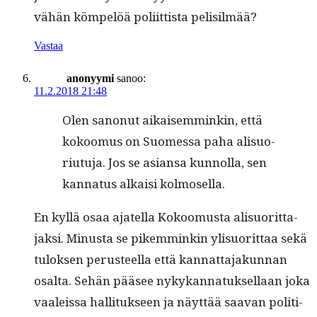
vähän köm­pelöä poli­it­tista pelisilmää?
Vastaa
anonyymi
sanoo:
11.2.2018 21:48
Olen sanonut aikaisem­minkin, että
kokoomus on Suomes­sa paha alisuo­
ri­u­tu­ja. Jos se asiansa kun­nol­la, sen
kan­na­tus alka­isi kolmosella.
En kyl­lä osaa ajatel­la Kokoomus­ta alisuorit­ta­
jak­si. Minus­ta se pikem­minkin ylisuorit­taa sekä
tulok­sen perus­teel­la että kan­nat­ta­jakun­nan
osalta. Sehän pääsee nykykan­natuk­sel­laan joka
vaaleis­sa hal­li­tuk­seen ja näyt­tää saa­van poli­ti­