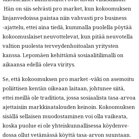
Hän on siis selvästi pro mar­ket, kun kokoomuk­sen
lin­janve­dois­sa pais­taa niin vah­vasti pro busi­ness
‑ajat­telu, ettei aina tiedä, kum­mal­la puolel­la pöytää
kokoomus­laiset neu­vot­tel­e­vat, kun pitää neu­votel­la
val­tion puoles­ta ter­vey­den­hoitoalan yri­tys­ten
kanssa. Lep­omäen kehit­tämä sosi­aal­i­til­i­malli on
aikaansa edel­lä ole­va viritys.
Se, että kokoomuk­sen pro mar­ket ‑väki on ase­moitu
poli­it­tisen ken­tän oikeaan laitaan, johtunee siitä,
ettei meil­lä ole tra­di­tio­ta, jos­sa sosi­aal­ista tasa-arvoa
ajet­taisi­in markki­na­t­alouden keinoin. Kokoomuk­sen
sisäl­lä sel­l­aisen muo­dost­a­mi­nen voi olla vaikea­ta,
kos­ka puolue ei ole yhteiskun­nal­lises­sa köy­denve­
dos­sa ollut vetämässä köyt­tä tasa-arvon suuntaan.