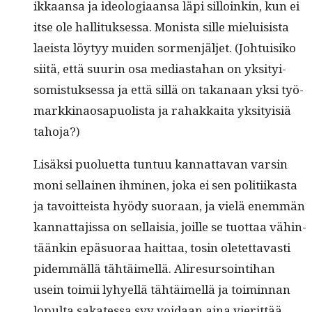
ikkaansa ja ide­olo­giaansa läpi sil­loinkin, kun ei
itse ole hal­li­tuk­ses­sa. Monista sille mielui­sista
laeista löy­tyy muiden sor­men­jäl­jet. (Joh­tu­isiko
siitä, että suurin osa medi­as­ta­han on yksi­ty­i­
somis­tuk­ses­sa ja että sil­lä on takanaan yksi työ­
markki­naos­a­puolista ja rahakkai­ta yksi­ty­isiä
tahoja?)
Lisäk­si puoluet­ta tun­tuu kan­nat­ta­van varsin
moni sel­l­ainen ihmi­nen, joka ei sen poli­ti­ikas­ta
ja tavoit­teista hyödy suo­raan, ja vielä enem­män
kan­nat­ta­jis­sa on sel­l­aisia, joille se tuot­taa vähin­
täänkin epä­suo­raa hait­taa, tosin oletet­tavasti
pidem­mäl­lä tähtäimel­lä. Aliresur­soin­ti­han
usein toimii lyhyel­lä tähtäimel­lä ja toimin­nan
lop­ul­ta sakates­sa syy voidaan aina vierit­tää