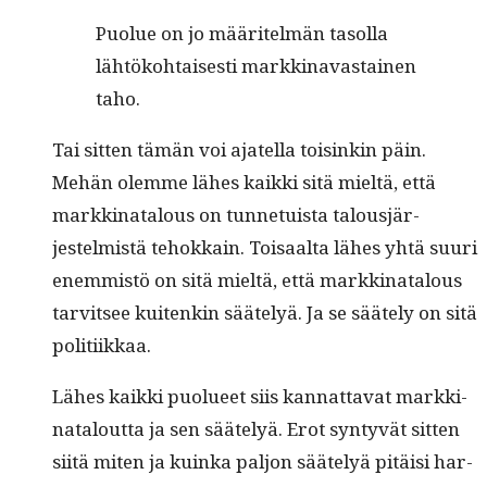
Puolue on jo määritelmän tasol­la
lähtöko­htais­es­ti markki­navas­tainen
taho.
Tai sit­ten tämän voi ajatel­la toisinkin päin.
Mehän olemme läh­es kaik­ki sitä mieltä, että
markki­na­t­alous on tun­ne­tu­ista talousjär­
jestelmistä tehokkain. Toisaal­ta läh­es yhtä suuri
enem­mistö on sitä mieltä, että markki­na­t­alous
tarvit­see kuitenkin sääte­lyä. Ja se sääte­ly on sitä
politiikkaa.
Läh­es kaik­ki puolueet siis kan­nat­ta­vat markki­
na­t­alout­ta ja sen sääte­lyä. Erot syn­tyvät sit­ten
siitä miten ja kuin­ka paljon sääte­lyä pitäisi har­