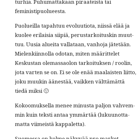
turhia. Puhu­mat­takaan piraateista tai
feministipuolueesta.
Puolueil­la tapah­tuu evoluu­tio­ta, niis­sä elää ja
kuolee eri­laisia siip­iä, perus­tarkoi­tuskin muut­
tuu. Uusia aluei­ta val­lataan, van­ho­ja jätetään.
Mie­lenki­in­nol­la odotan, miten määrit­telet
Keskus­tan ole­mas­saolon tarkoituk­sen / roolin,
jota varten se on. Ei se ole enää maalais­ten liit­to,
joku muukin äänestää, vaikken vält­tämät­tä
tiedä miksi 🙂
Kokoomuk­sel­la menee minus­ta paljon vahvem­
min kuin tek­sti antaa ymmärtää (luku­unot­ta­
mat­ta viimeistä kappaletta).
Suomes­sa on kolme näkyvää pro mar­ket