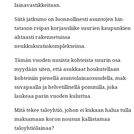
lainavastikkeitaan.
Siitä jatku­mo on luon­nol­lis­es­ti asun­to­jen hin­
tata­son reipas kor­jaus­li­ike suurien kaupunkien
ahtaasti raken­ne­tuis­sa
neukkukuutiokomplekseissa.
Tämän vuo­den uusista kohteista suurin osa
myy­dään siten, että asukkaat houkutel­laan
kohteisi­in pienel­lä asun­to­lainao­su­udel­la, mak­
su­va­paal­la ja hel­vetil­lisel­lä pom­mil­la, joka
laukeaa parin vuo­den kuluttua.
Mitä tekee taloy­htiö, johon ei kukaan halua tul­la
mak­samaan koron nousun kallis­ta­maa
taloyhtiölainaa?