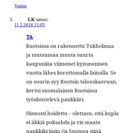
Vastaa
LK
sanoo:
11.2.2018 21:05
TA
:
Ruot­sis­sa on raken­net­tu Tukhol­maa
ja muu­ta­maa muu­ta suur­ta
kaupunkia viimeiset kym­menisen
vuot­ta läh­es korot­toma­l­la lainal­la. Se
on suurin syy Ruotsin talouskasvu­un,
ker­toi suo­ma­lainen Ruot­sis­sa
työsken­televä pankkiiri.
Hienos­ti hoidet­tu – olet­taen, että kupla
ei äkkiä pok­sah­da ja vie maa­ta
pankkikri­isi­in (ja Suomea siinä