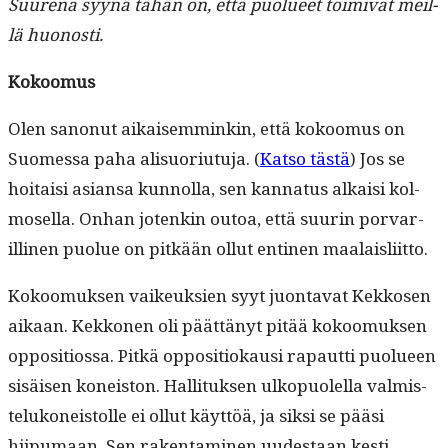
Suure­na syynä tähän on, että puolueet toimi­vat meil­
lä huonosti.
Kokoomus
Olen sanonut aikaisem­minkin, että kokoomus on
Suomes­sa paha alisuo­ri­u­tu­ja. (
Kat­so tästä
) Jos se
hoitaisi asiansa kun­nol­la, sen kan­na­tus alka­isi kol­
mosel­la. Onhan jotenkin outoa, että suurin por­var­
illi­nen puolue on pitkään ollut enti­nen maalaisliitto.
Kokoomuk­sen vaikeuk­sien syyt juon­ta­vat Kekkosen
aikaan. Kekko­nen oli päät­tänyt pitää kokoomuk­sen
oppo­si­tios­sa. Pitkä oppo­si­tiokausi rapaut­ti puolueen
sisäisen koneis­ton. Hal­li­tuk­sen ulkop­uolel­la valmis­
telukoneis­tolle ei ollut käyt­töä, ja sik­si se pääsi
hiipumaan. Sen rak­en­t­a­mi­nen uud­estaan kesti