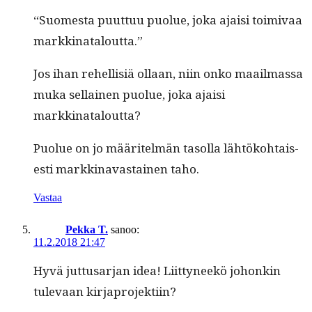
“Suomes­ta puut­tuu puolue, joka ajaisi toimi­vaa
markkinataloutta.”
Jos ihan rehellisiä ollaan, niin onko maail­mas­sa
muka sel­l­ainen puolue, joka ajaisi
markkinataloutta?
Puolue on jo määritelmän tasol­la lähtöko­htais­
es­ti markki­navas­tainen taho.
Vastaa
Pekka T.
sanoo:
11.2.2018 21:47
Hyvä jut­tusar­jan idea! Liit­tyneekö johonkin
tule­vaan kirjaprojektiin?