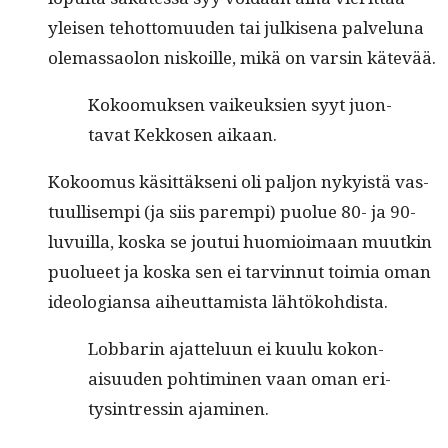
yleisen tehot­to­muu­den tai julkise­na palvelu­na
ole­mas­saolon niskoille, mikä on varsin kätevää.
Kokoomuk­sen vaikeuk­sien syyt juon­
ta­vat Kekkosen aikaan.
Kokoomus käsit­täk­seni oli paljon nyky­istä vas­
tu­ullisem­pi (ja siis parem­pi) puolue 80- ja 90-
luvuil­la, kos­ka se jou­tui huomioimaan muutkin
puolueet ja kos­ka sen ei tarvin­nut toimia oman
ide­olo­giansa aiheut­tamista lähtökohdista.
Lob­barin ajat­telu­un ei kuu­lu kokon­
aisu­u­den pohtimi­nen vaan oman eri­
tys­in­tressin ajaminen.