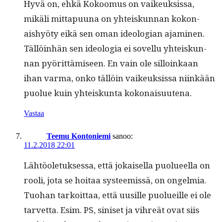
Hyvä on, ehkä Kokoomus on vaikeuk­sis­sa,
mikäli mit­ta­pu­u­na on yhteiskun­nan kokon­
aishyö­ty eikä sen oman ide­olo­gian ajami­nen.
Täl­löin­hän sen ide­olo­gia ei sovel­lu yhteiskun­
nan pyörit­tämiseen. En vain ole sil­loinkaan
ihan var­ma, onko täl­löin vaikeuk­sis­sa niinkään
puolue kuin yhteiskun­ta kokonaisuutena.
Vastaa
Teemu Kontoniemi
sanoo:
11.2.2018 22:01
Lähtöo­le­tuk­ses­sa, että jokaisel­la puolueel­la on
rooli, jota se hoitaa sys­tee­mis­sä, on ongelmia.
Tuo­han tarkoit­taa, että uusille puolueille ei ole
tarvet­ta. Esim. PS, siniset ja vihreät ovat siis