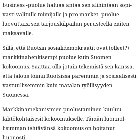
busi­ness ‑puolue halu­aa antaa sen ali­hin­taan sopi­
vasti val­i­t­ulle toim­i­jalle ja pro mar­ket ‑puolue
luovut­taisi sen tar­jouskil­pailun perus­teel­la eniten
maksavalle.
Sil­lä, että Ruotsin sosialidemokraatit ovat (olleet?)
markki­na­henkisem­pi puolue kuin Suomen
kokoomus. Saat­taa olla jotain tekemistä sen kanssa,
että talous toimii Ruot­sis­sa parem­min ja sosi­aalis­es­ti
vas­tu­ullisem­min kuin mata­lan työl­lisyy­den
Suomessa.
Markki­namekanis­mien puo­lus­t­a­mi­nen kuu­luu
lähtöko­htais­esit kokoomuk­selle. Tämän luon­nol­
lisim­man tehtävän­sä kokoomus on hoi­tanut
huonosti.