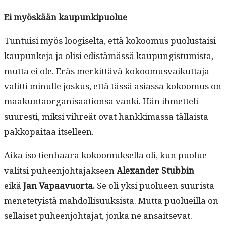
Ei myöskään kaupunkipuolue
Tun­tu­isi myös loogiselta, että kokoomus puo­lus­taisi
kaupunke­ja ja olisi edis­tämässä kaupungis­tu­mista,
mut­ta ei ole. Eräs merkit­tävä kokoomus­vaikut­ta­ja
valit­ti min­ulle joskus, että tässä asi­as­sa kokoomus on
maakun­taor­gan­isaa­tion­sa van­ki. Hän ihmetteli
suuresti, mik­si vihreät ovat han­kki­mas­sa täl­laista
pakkopaitaa itselleen.
Aika iso tien­haara kokoomuk­sel­la oli, kun puolue
val­it­si puheen­jo­hta­jak­seen
Alexan­der Stub­bin
eikä
Jan Vapaavuor­ta.
Se oli yksi puolueen suurista
menete­ty­istä mah­dol­lisuuk­sista. Mut­ta puolueil­la on
sel­l­aiset puheen­jo­hta­jat, jon­ka ne ansaitsevat.