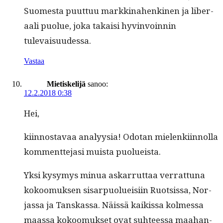
Suomes­ta puut­tuu markki­na­henk­i­nen ja lib­er­
aali puolue, joka takaisi hyv­in­voin­nin
tulevaisuudessa.
Vastaa
Mietiskelijä
sanoo:
12.2.2018 0:38
Hei,
kiin­nos­tavaa ana­lyysia! Odotan mie­lenki­in­nol­la
kom­ment­te­jasi muista puolueista.
Yksi kysymys min­ua askar­rut­taa ver­rat­tuna
kokoomuk­sen sis­arpuolueisi­in Ruot­sis­sa, Nor­
jas­sa ja Tan­skas­sa. Näis­sä kaikissa kolmes­sa
maas­sa kokoomuk­set ovat suh­teessa maa­han­