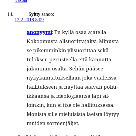
Vastaa
Syltty
sanoo:
12.2.2018 8:09
anonyy­mi
: En kyl­lä osaa ajatel­la
Kokoomus­ta alisuorit­ta­jak­si. Minus­ta
se pikem­minkin ylisuorit­taa sekä
tulok­sen perus­teel­la että kan­nat­ta­
jakun­nan osalta. Sehän pääsee
nykykan­natuk­sel­laan joka vaaleis­sa
hal­li­tuk­seen ja näyt­tää saa­van poli­ti­
ikkaansa ja ide­olo­giaansa läpi sil­
loinkin, kun ei itse ole hal­li­tuk­ses­sa.
Monista sille mielui­sista laeista löy­tyy
muiden sormenjäljet.