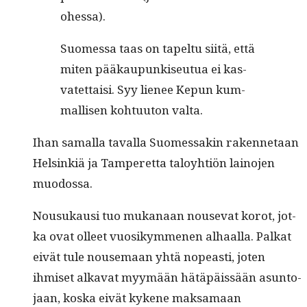
ohessa).
Suomes­sa taas on tapel­tu siitä, että
miten pääkaupunkiseu­tua ei kas­
vatet­taisi. Syy lie­nee Kepun kum­
mallisen kohtu­u­ton valta.
Ihan samal­la taval­la Suomes­sakin raken­netaan
Helsinkiä ja Tam­peretta taloy­htiön lain­o­jen
muodossa.
Nousukausi tuo mukanaan nou­se­vat korot, jot­
ka ovat olleet vuosikymme­nen alhaal­la. Palkat
eivät tule nouse­maan yhtä nopeasti, joten
ihmiset alka­vat myymään hätäpäis­sään asun­to­
jaan, kos­ka eivät kykene mak­samaan