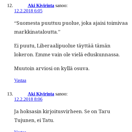
Aki Kivirinta
sanoo:
12.2.2018 6:05
“Suomes­ta puut­tuu puolue, joka ajaisi toimi­vaa
markkinataloutta.”
Ei puu­tu, Lib­er­aalipuolue täyt­tää tämän
lokeron. Emme vain ole vielä eduskunnassa.
Muu­toin arviosi on kyl­lä osuva.
Vastaa
Aki Kivirinta
sanoo:
12.2.2018 8:06
Ja hok­sasin kir­joi­tusvirheen. Se on Taru
Tujunen, ei Tatu.