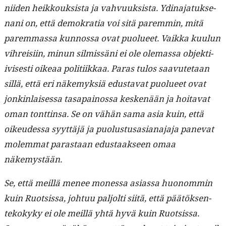
niiden heikkouk­sista ja vahvuuk­sista. Ydi­na­jatuk­se­
nani on, että demokra­tia voi sitä parem­min, mitä
parem­mas­sa kun­nos­sa ovat puolueet. Vaik­ka kuu­lun
vihreisi­in, min­un silmis­säni ei ole ole­mas­sa objek­ti­
ivis­es­ti oikeaa poli­ti­ikkaa. Paras tulos saavute­taan
sil­lä, että eri näke­myk­siä edus­ta­vat puolueet ovat
jonkin­laises­sa tas­apain­os­sa keskenään ja hoita­vat
oman tont­tin­sa. Se on vähän sama asia kuin, että
oikeudessa syyt­täjä ja puo­lus­tusasiana­ja­ja panevat
molem­mat paras­taan edus­taak­seen omaa
näkemystään.
Se, että meil­lä menee mon­es­sa asi­as­sa huonom­min
kuin Ruot­sis­sa, johtuu paljolti siitä, että päätök­sen­
tekokyky ei ole meil­lä yhtä hyvä kuin Ruot­sis­sa.