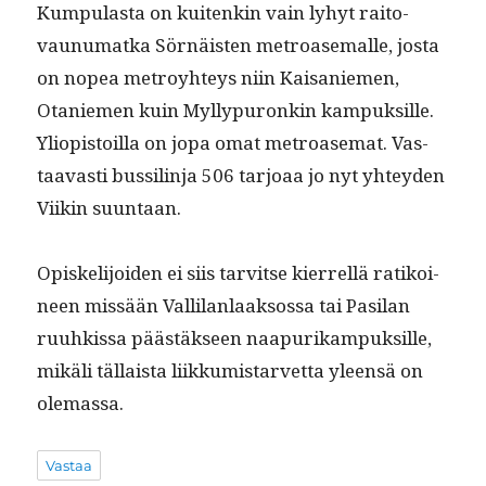
Kumpu­las­ta on kuitenkin vain lyhyt raito­
vaunumat­ka Sörnäis­ten metroase­malle, jos­ta
on nopea metroy­hteys niin Kaisaniemen,
Otaniemen kuin Myl­ly­puronkin kam­puk­sille.
Yliopis­toil­la on jopa omat metroase­mat. Vas­
taavasti bus­sil­in­ja 506 tar­joaa jo nyt yhtey­den
Viikin suuntaan.
Opiske­li­joiden ei siis tarvitse kier­rel­lä ratikoi­
neen mis­sään Vallilan­laak­sos­sa tai Pasi­lan
ruuhkissa päästäk­seen naa­purikam­puk­sille,
mikäli täl­laista liikku­mis­tarvet­ta yleen­sä on
olemassa.
Vastaa