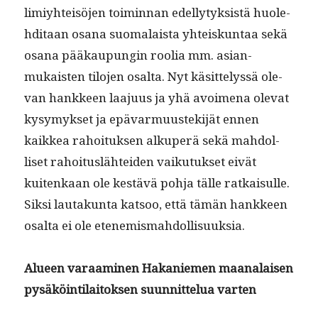
limiy­hteisö­jen toimin­nan edel­ly­tyk­sistä huole­
hdi­taan osana suo­ma­laista yhteiskun­taa sekä
osana pääkaupun­gin roo­lia mm. asian­
mukaisten tilo­jen osalta. Nyt käsit­telyssä ole­
van han­kkeen laa­ju­us ja yhä avoime­na ole­vat
kysymyk­set ja epä­var­muustek­i­jät ennen
kaikkea rahoituk­sen alku­perä sekä mah­dol­
liset rahoi­tus­lähtei­den vaiku­tuk­set eivät
kuitenkaan ole kestävä poh­ja tälle ratkaisulle.
Sik­si lau­takun­ta kat­soo, että tämän han­kkeen
osalta ei ole etenemismahdollisuuksia.
Alueen varaami­nen Hakaniemen maanalaisen
pysäköin­ti­laitok­sen suun­nit­telua varten