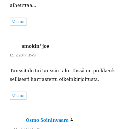
aiheuttaa…
Vastaa
smokin' joe
sanoo:
13.12.2017 8:49
Tanssi­ta­lo tai tanssin talo. Tässä on poikkeuk­
sel­lis­es­ti har­rastet­tu oikeinkirjoitusta.
Vastaa
Osmo Soininvaara
sanoo:
13.12.2017 11:09