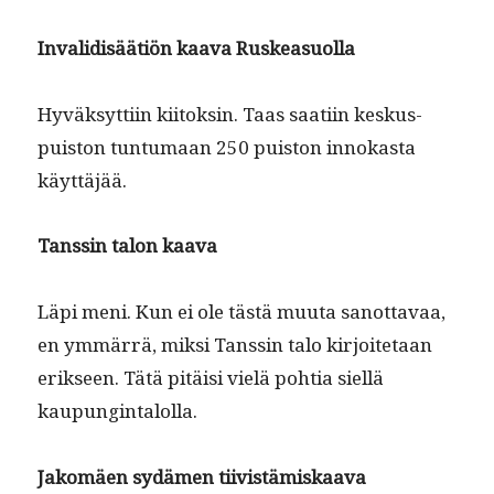
Inva­lidis­äätiön kaa­va Ruskeasuolla
Hyväksyt­ti­in kiitoksin. Taas saati­in keskus­
puis­ton tun­tu­maan 250 puis­ton innokas­ta
käyttäjää.
Tanssin talon kaava
Läpi meni. Kun ei ole tästä muu­ta san­ot­tavaa,
en ymmär­rä, mik­si Tanssin talo kir­joite­taan
erik­seen. Tätä pitäisi vielä pohtia siel­lä
kaupungintalolla.
Jakomäen sydä­men tiivistämiskaava