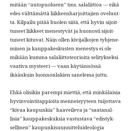
mitään “autop­uolueen” tms. salali­it­toa — eikä
edes vält­tämät­tä liik­keen­har­joit­ta­jien ovelu­ut­
ta. Kil­pailu pitää huolen siitä, että hyvin sijoit­
tuneet liik­keet men­estyvät ja huonos­ti sijoit­
tuneet kitu­vat. Näin ollen kivi­jalko­jen tyh­jen­e­
m­i­nen ja kaup­pakeskusten men­estys ei ole
mikään kum­ma salali­it­to­te­o­ri­oi­ta seli­tyk­sek­si
vaa­ti­va mys­teeri — vaan käytän­nössä
ikäänkuin luon­non­lakien sanele­ma juttu.
Ehkä olisikin parem­pi miet­tiä, että minkälaisia
hyv­in­voin­ti­tap­pi­oi­ta men­neisyy­teen tui­jot­ta­va
“kivaa kaupunkia” haaveil­e­va ja “saatanal­
lisia” kaup­pakeskuk­sia vas­tus­ta­va “edis­tyk­
selli­nen” kaupunkisu­un­nit­telu­ide­olo­gia