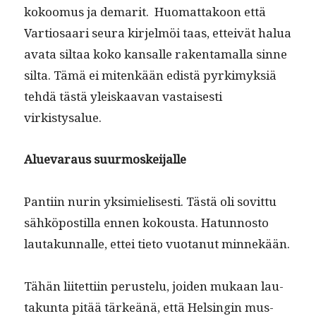
kokoomus ja demar­it. Huo­mat­takoon että
Var­tiosaari seu­ra kir­jelmöi taas, etteivät halua
ava­ta sil­taa koko kansalle rak­en­ta­mal­la sinne
sil­ta. Tämä ei mitenkään edis­tä pyrkimyk­siä
tehdä tästä yleiskaa­van vas­tais­es­ti
virkistysalue.
Alue­va­raus
suurmoskeijalle
Pan­ti­in nurin yksimielis­es­ti. Tästä oli sovit­tu
sähkö­pos­til­la ennen kok­ous­ta. Hatun­nos­to
lau­takun­nalle, ettei tieto vuotanut minnekään.
Tähän liitet­ti­in perustelu, joiden mukaan lau­
takun­ta pitää tärkeänä, että Helsin­gin mus­