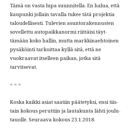
Tämä on vas­ta lupa suun­nitel­la. En halua, että
kaupun­ki jol­lain taval­la tukee tätä pro­jek­tia
taloudel­lis­es­ti. Tule­vien asun­toraken­nusten
sovel­let­tu autopaikkanor­mi riit­täisi täyt­
tämään koko hallin, mut­ta markki­nae­htoinen
pysäköin­ti tarkoit­taa kyl­lä sitä, että ne
vuokraa­vat itselleen paikan, jot­ka sitä
tarvitsevat.
= = =
Kos­ka kaik­ki asi­at saati­in pääte­tyk­si, ensi tiis­
tain kok­ous perut­ti­in ja lau­takun­ta lähti joulu­
tauolle. Seu­raa­va kok­ous 23.1.2018.