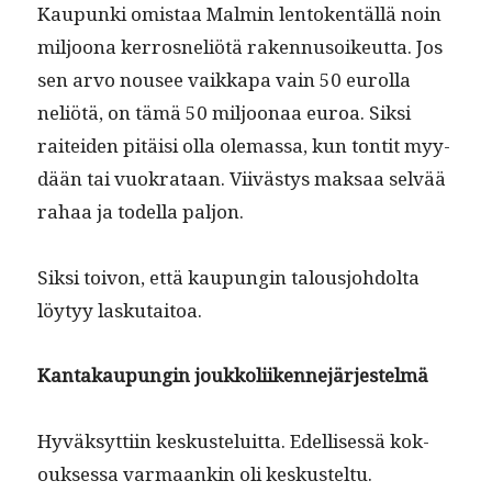
Kaupun­ki omis­taa Malmin lento­ken­täl­lä noin
miljoona ker­rosneliötä raken­nu­soikeut­ta. Jos
sen arvo nousee vaikka­pa vain 50 eurol­la
neliötä, on tämä 50 miljoon­aa euroa. Sik­si
raitei­den pitäisi olla ole­mas­sa, kun ton­tit myy­
dään tai vuokrataan. Viivästys mak­saa selvää
rahaa ja todel­la paljon.
Sik­si toivon, että kaupun­gin talousjo­hdol­ta
löy­tyy laskutaitoa.
Kan­takaupun­gin joukkoliikennejärjestelmä
Hyväksyt­ti­in keskusteluit­ta. Edel­lisessä kok­
ouk­ses­sa var­maankin oli keskusteltu.