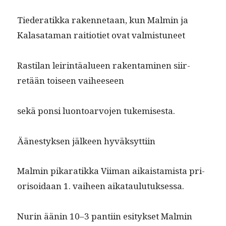
Tieder­atik­ka raken­netaan, kun Malmin ja
Kalasa­ta­man raiti­oti­et ovat valmistuneet
Rasti­lan leir­in­täalueen rak­en­t­a­mi­nen siir­
retään toiseen vaiheeseen
sekä pon­si luon­toar­vo­jen tukemisesta.
Äänestyk­sen jäl­keen hyväksyttiin
Malmin pikaratik­ka Viiman aikaistamista pri­
or­isoidaan 1. vai­heen aikataulutuksessa.
Nurin äänin 10–3 pan­ti­in esi­tyk­set Malmin