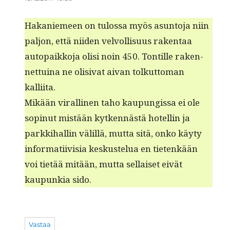
Hakaniemeen on tulos­sa myös asun­to­ja niin
paljon, että niiden velvol­lisu­us rak­en­taa
autopaikko­ja olisi noin 450. Ton­tille raken­
net­tuina ne oli­si­vat aivan tolkut­toman
kalliita.
Mikään viralli­nen taho kaupungis­sa ei ole
sopin­ut mis­tään kytken­nästä hotellin ja
parkki­hallin välil­lä, mut­ta sitä, onko käy­ty
infor­mati­ivisia keskustelua en tietenkään
voi tietää mitään, mut­ta sel­l­aiset eivät
kaupunkia sido.
Vastaa