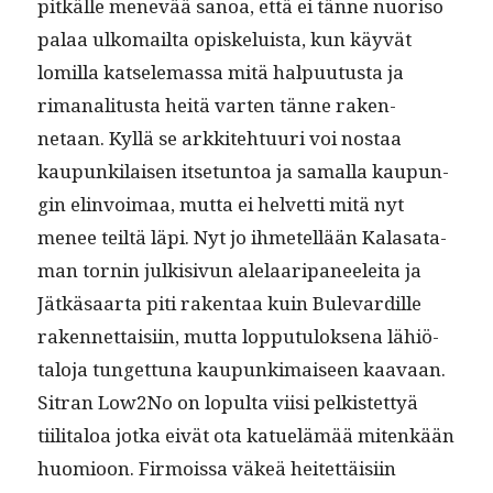
pitkälle menevää sanoa, että ei tänne nuoriso
palaa ulko­mail­ta opiskeluista, kun käyvät
lomil­la kat­se­le­mas­sa mitä halpu­u­tus­ta ja
rimanal­i­tus­ta heitä varten tänne raken­
netaan. Kyl­lä se arkkite­htu­uri voi nos­taa
kaupunki­laisen itse­tun­toa ja samal­la kaupun­
gin elin­voimaa, mut­ta ei hel­vetti mitä nyt
menee teiltä läpi. Nyt jo ihme­tel­lään Kalasa­ta­
man tornin julk­i­sivun ale­laari­pa­neelei­ta ja
Jätkäsaar­ta piti rak­en­taa kuin Bule­vardille
raken­net­taisi­in, mut­ta lop­putu­lok­se­na lähiö­
talo­ja tunget­tuna kaupunki­maiseen kaavaan.
Sitran Low2No on lop­ul­ta viisi pelk­istet­tyä
tiil­i­taloa jot­ka eivät ota kat­uelämää mitenkään
huomioon. Fir­moissa väkeä heit­et­täisi­in