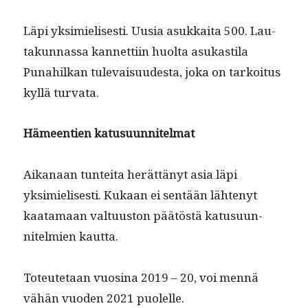
Läpi yksimielis­es­ti. Uusia asukkai­ta 500. Lau­
takun­nas­sa kan­net­ti­in huol­ta asukasti­la
Punahilkan tule­vaisu­ud­es­ta, joka on tarkoi­tus
kyl­lä turvata.
Hämeen­tien katusuunnitelmat
Aikanaan tun­tei­ta herät­tänyt asia läpi
yksimielis­es­ti. Kukaan ei sen­tään läht­enyt
kaata­maan val­tu­us­ton päätöstä katusu­un­
nitelmien kautta.
Toteutetaan vuosi­na 2019 – 20, voi men­nä
vähän vuo­den 2021 puolelle.