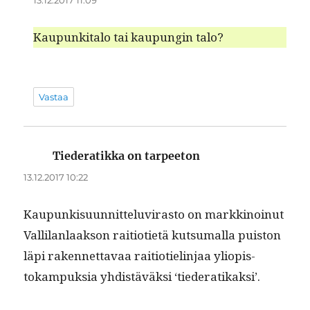
Kaupunki­ta­lo tai kaupun­gin talo?
Vastaa
Tiederatikka on tarpeeton
sanoo:
13.12.2017 10:22
Kaupunkisu­un­nit­telu­vi­ras­to on markki­noin­ut
Vallilan­laak­son raiti­oti­etä kut­sumal­la puis­ton
läpi raken­net­tavaa raiti­otielin­jaa yliopis­
tokam­puk­sia yhdis­täväk­si ‘tieder­atikak­si’.