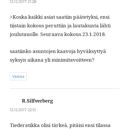
12.12.2017 21:28
>Kos­ka kaik­ki asi­at saati­in pääte­tyk­si, ensi
tiis­tain kok­ous perut­ti­in ja lau­takun­ta lähti
joulu­tauolle. Seu­raa­va kok­ous 23.1.2018.
saati­inko asun­to­jen kaavo­ja hyväksyt­tyä
syksyn aikana yli minimitavoitteen?
Vastaa
R.Silfverberg
sanoo:
12.12.2017 22:51
Tieder­atik­ka olisi tärkeä, pitäisi ensi tilas­sa