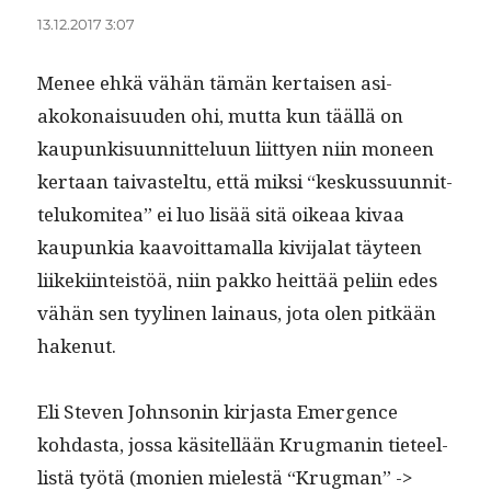
13.12.2017 3:07
Menee ehkä vähän tämän ker­taisen asi­
akokon­aisu­u­den ohi, mut­ta kun tääl­lä on
kaupunkisu­un­nit­telu­un liit­tyen niin mon­een
ker­taan taivastel­tu, että mik­si “keskus­su­un­nit­
telukomitea” ei luo lisää sitä oikeaa kivaa
kaupunkia kaavoit­ta­mal­la kivi­jalat täy­teen
liikeki­in­teistöä, niin pakko heit­tää peli­in edes
vähän sen tyy­li­nen lain­aus, jota olen pitkään
hakenut.
Eli Steven John­sonin kir­jas­ta Emer­gence
kohdas­ta, jos­sa käsitel­lään Krug­manin tieteel­
listä työtä (monien mielestä “Krug­man” ->