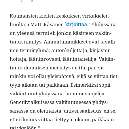
Koti­mais­ten kiel­ten keskuk­sen virkakie­len­
huolta­ja Mat­ti Räsä­nen
kir­joit­taa
: “Yhdys­sana
on yleen­sä ter­mi eli jonkin käsit­teen vaki­in­
tunut nim­i­tys. Ammat­tin­imik­keet ovat tavalli­
nen ter­miryh­mä: autonkul­jet­ta­ja, kir­jas­ton­
hoita­ja, lään­in­rovasti, lään­in­taiteil­i­ja. Vaki­in­
tunut ilmauk­sen merk­i­tys on (tai parem­
minkin voi olla) yleis­pätevä, eikä se viit­taa tiet­
tyyn aikaan tai paikkaan. Esimerkik­si sopii
vaki­in­tunut yhdys­sana luon­non­suo­jeli­ja. – –
Geneti­ivialkuises­sa vaki­in­tuneessa yhdys­
sanas­sa on olen­naista ‘uni­ver­saal­isu­us’ eli se,
ettei ilmaus viit­taa tiet­tyyn aikaan, paikkaan
tai yksilöön.”