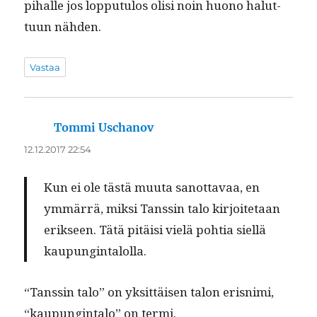
pihalle jos lop­putu­los olisi noin huono halut­
tuun nähden.
Vastaa
Tommi Uschanov
sanoo:
12.12.2017 22:54
Kun ei ole tästä muu­ta san­ot­tavaa, en
ymmär­rä, mik­si Tanssin talo kir­joite­taan
erik­seen. Tätä pitäisi vielä pohtia siel­lä
kaupungintalolla.
“Tanssin talo” on yksit­täisen talon eris­ni­mi,
“kaupung­in­ta­lo” on termi.