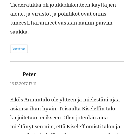
Tieder­atik­ka oli joukkoli­iken­teen käyt­täjien
aloite, ja viras­tot ja poli­itikot ovat onnis­
tuneesti haran­neet vas­taan näi­hin päivi­in
saakka.
Vastaa
Peter
sanoo:
13.12.2017 17:11
Eikös Annan­ta­lo ole yhteen ja mielestäni ajaa
asiansa ihan hyvin. Toisaal­ta Kise­l­ef­fin talo
kir­joite­taan erik­seen. Olen jotenkin aina
mieltänyt sen niin, että Kise­l­eff omisti talon ja