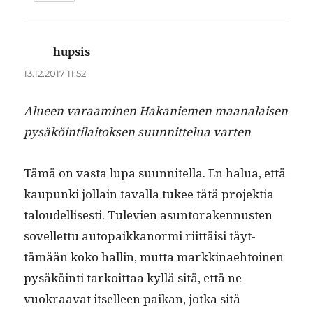
hupsis
sanoo:
13.12.2017 11:52
Alueen varaami­nen Hakaniemen maanalaisen
pysäköin­ti­laitok­sen suun­nit­telua varten
Tämä on vas­ta lupa suun­nitel­la. En halua, että
kaupun­ki jol­lain taval­la tukee tätä pro­jek­tia
taloudel­lis­es­ti. Tule­vien asun­toraken­nusten
sovel­let­tu autopaikkanor­mi riit­täisi täyt­
tämään koko hallin, mut­ta markki­nae­htoinen
pysäköin­ti tarkoit­taa kyl­lä sitä, että ne
vuokraa­vat itselleen paikan, jot­ka sitä