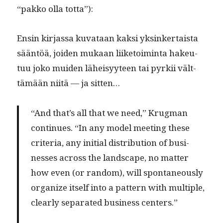
“pakko olla totta”):
Ensin kir­jas­sa kuvataan kak­si yksinker­taista
sään­töä, joiden mukaan liike­toim­inta hakeu­
tuu joko muiden läheisyy­teen tai pyrkii vält­
tämään niitä — ja sitten…
“And that’s all that we need,” Krug­man
con­tin­ues. “In any mod­el meet­ing these
cri­te­ria, any ini­tial dis­tri­b­u­tion of busi­
ness­es across the land­scape, no mat­ter
how even (or ran­dom), will spon­ta­neous­ly
orga­nize itself into a pat­tern with mul­ti­ple,
clear­ly sep­a­rat­ed busi­ness centers.”