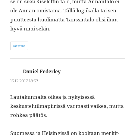
se on sik­si Kise­l­ef­fin talo, mut­ta Annan­ta­lo ei
ole Annan omis­ta­ma. Täl­lä logi­ikalla tai sen
puut­teesta huoli­mat­ta Tanss­in­ta­lo olisi ihan
hyvä nimi sekin.
Vastaa
Daniel Federley
sanoo:
13.12.2017 18:37
Lau­takunnal­ta oikea ja nykyisessä
keskusteluilmapi­iris­sä var­masti vaikea, mut­ta
rohkea päätös.
Suomes­sa ja Helsingis­sä on kooltaan merkit­