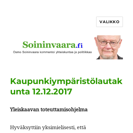
VALIKKO
Kaupunkiympäristölautak
unta 12.12.2017
Yleiskaa­van toteuttamisohjelma
Hyväksyt­ti­in yksimielis­es­ti, että