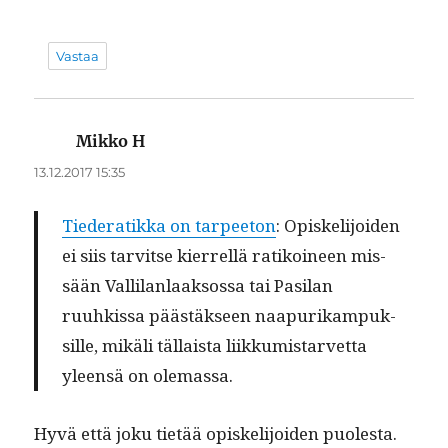
Vastaa
Mikko H
sanoo:
13.12.2017 15:35
Tieder­atik­ka on tarpee­ton
: Opiske­li­joiden
ei siis tarvitse kier­rel­lä ratikoi­neen mis­
sään Vallilan­laak­sos­sa tai Pasi­lan
ruuhkissa päästäk­seen naa­purikam­puk­
sille, mikäli täl­laista liikku­mis­tarvet­ta
yleen­sä on olemassa.
Hyvä että joku tietää opiske­li­joiden puoles­ta.