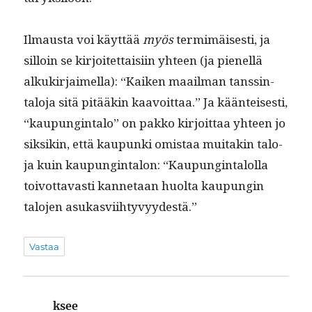
Ilmaus­ta voi käyt­tää
myös
ter­mimäis­es­ti, ja
sil­loin se kir­joitet­taisi­in yhteen (ja pienel­lä
alkukir­jaimel­la): “Kaiken maail­man tanss­in­
talo­ja sitä pitääkin kaavoit­taa.” Ja kään­teis­es­ti,
“kaupung­in­ta­lo” on pakko kir­joit­taa yhteen jo
sik­sikin, että kaupun­ki omis­taa muitakin talo­
ja kuin kaupung­in­talon: “Kaupung­in­talol­la
toiv­ot­tavasti kan­netaan huol­ta kaupun­gin
talo­jen asukasviihtyvyydestä.”
Vastaa
ksee
sanoo: