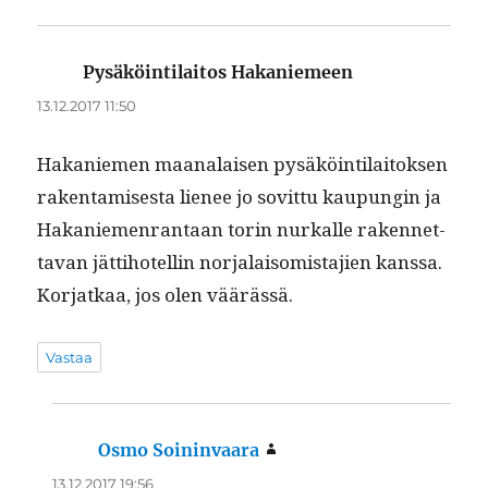
Pysäköintilaitos Hakaniemeen
sanoo:
13.12.2017 11:50
Hakaniemen maanalaisen pysäköin­ti­laitok­sen
rak­en­tamis­es­ta lie­nee jo sovit­tu kaupun­gin ja
Hakaniemen­ran­taan torin nurkalle raken­net­
ta­van jät­ti­hotellin nor­jalai­somis­ta­jien kanssa.
Kor­jatkaa, jos olen väärässä.
Vastaa
Osmo Soininvaara
sanoo:
13.12.2017 19:56