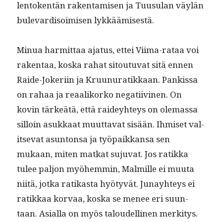
lento­ken­tän rak­en­tamisen ja Tuusu­lan väylän
bule­vardis­oimisen lykkäämisestä.
Min­ua har­mit­taa aja­tus, ettei Viima-rataa voi
rak­en­taa, kos­ka rahat sitoutu­vat sitä ennen
Raide-Jok­eri­in ja Kru­unuratikkaan. Pankissa
on rahaa ja reaa­liko­rko negati­ivi­nen. On
kovin tärkeätä, että raidey­hteys on ole­mas­sa
sil­loin asukkaat muut­ta­vat sisään. Ihmiset val­
it­se­vat asun­ton­sa ja työ­paikkansa sen
mukaan, miten matkat suju­vat. Jos ratik­ka
tulee paljon myöhem­min, Malmille ei muu­ta
niitä, jot­ka ratikas­ta hyö­tyvät. Junay­hteys ei
ratikkaa kor­vaa, kos­ka se menee eri suun­
taan. Asial­la on myös taloudelli­nen merk­i­tys.