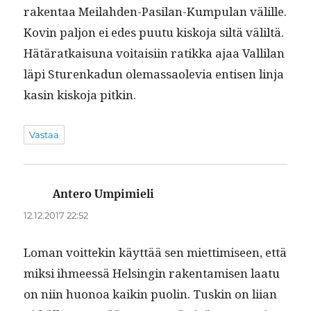
rak­en­taa Meilah­den-Pasi­lan-Kumpu­lan välille.
Kovin paljon ei edes puu­tu kisko­ja siltä väliltä.
Hätäratkaisuna voitaisi­in ratik­ka ajaa Vallilan
läpi Sturenkadun ole­mas­saole­via entisen lin­ja
kasin kisko­ja pitkin.
Vastaa
Antero Umpimieli
sanoo:
12.12.2017 22:52
Loman voit­tekin käyt­tää sen miet­timiseen, että
mik­si ihmeessä Helsin­gin rak­en­tamisen laatu
on niin huonoa kaikin puolin. Tuskin on liian