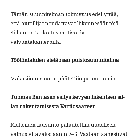
Tämän suun­nitel­man toimivu­us edel­lyt­tää,
että autoil­i­jat nou­dat­ta­vat liiken­nesään­töjä.
Siihen on tarkoi­tus motivoi­da
valvontakameroilla.
Töölön­lah­den eteläosan puistosuunnitelma
Makasi­inin rau­nio päätet­ti­in pan­na nurin.
Tuo­mas Rantasen esi­tys kevyen liiken­teen sil­
lan rak­en­tamis­es­ta Vartiosaareen
Kiel­teinen lausun­to palautet­ti­in uudelleen
valmis­teltavak­si äänin 7–6. Vas­taan äänes­tivät