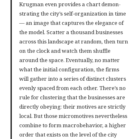
Krug­man even pro­vides a chart demon­
strat­ing the city’s self-orga­ni­za­tion in time
— an image that cap­tures the ele­gance of
the mod­el. Scat­ter a thou­sand busi­ness­es
across this land­scape at ran­dom, then turn
on the clock and watch them shuf­fle
around the space. Even­tu­al­ly, no mat­ter
what the ini­tial con­fig­u­ra­tion, the firms
will gath­er into a series of dis­tinct clus­ters
even­ly spaced from each oth­er. There’s no
rule for clus­ter­ing that the busi­ness­es are
direct­ly obey­ing: their motives are strict­ly
local. But those micro­mo­tives nev­er­the­less
com­bine to form mac­robe­hav­ior, a high­er
order that exists on the lev­el of the city