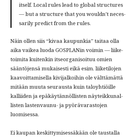
itself. Local rules lead to glob­al struc­tures
— but a struc­ture that you would­n’t nec­es­
sar­i­ly pre­dict from the rules.
Näin ollen siis “kivaa kaupunkia” taitaa olla
aika vaikea luo­da GOS­PLANin voimin — liike­
toimi­ta kuitenkin itse­or­gan­isoituu omien
sään­tö­jen­sä mukaises­ti eikä esim. liiketilo­jen
kaavoit­tamisel­la kivi­jalkoi­hin ole vält­tämät­tä
mitään muu­ta seu­raus­ta kuin taloy­htiöille
kalli­iden ja epäkäytän­nöl­lis­ten näyteikku­nal­
lis­ten las­ten­vaunu- ja pyörä­varas­to­jen
luomisessa.
Ei kau­pan keskit­tymisessäkään ole taustal­la