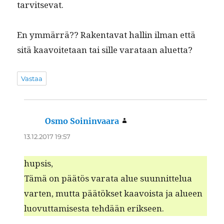
tarvitsevat.
En ymmär­rä?? Rak­en­ta­vat hallin ilman että
sitä kaavoite­taan tai sille varataan aluetta?
Vastaa
Osmo Soininvaara
sanoo:
13.12.2017 19:57
hup­sis,
Tämä on päätös vara­ta alue suun­nit­telua
varten, mut­ta päätök­set kaavoista ja alueen
luovut­tamis­es­ta tehdään erikseen.