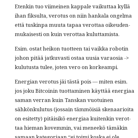
Etenkin tuo viimeinen kap­pale vaikut­taa kyl­lä
ihan fik­sul­ta, vero­tus on niin han­kala ongel­ma
että tuskin­pa muu­ta tapaa verot­taa oikeu­den­
mukaises­ti on kuin verot­taa kuluttamista.
Esim. ostat heikon tuot­teen tai vaik­ka robotin
johon pitää jatku­vasti ostaa uusia varaosia ->
kulu­tus­ta tulee, joten vero on korkeampi.
Ener­gian vero­tus jäi tästä pois — miten esim.
jos joku Bit­coinin tuot­ta­mi­nen käyt­tää ener­giaa
saman ver­ran kuin Tan­skan vuo­tu­inen
sähkönku­lu­tus (jos­sain täm­möisiä ske­naar­i­oi­ta
on esitet­ty) pitäisikö ener­giaa kuitenkin verot­
taa hie­man kovem­min, vai meneekö tämäkin
samaan kat­e­go­ri­aan “ei toi­mi kos­ka ei ole