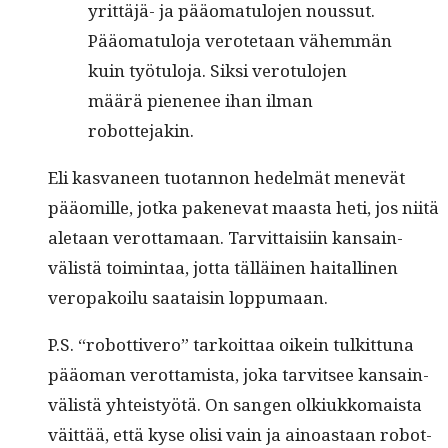
yrit­täjä- ja pääo­mat­u­lo­jen nous­sut.
Pääo­mat­u­lo­ja verote­taan vähem­män
kuin työ­tu­lo­ja. Sik­si vero­tu­lo­jen
määrä piene­nee ihan ilman
robottejakin.
Eli kas­va­neen tuotan­non hedelmät menevät
pääomille, jot­ka pak­enevat maas­ta heti, jos niitä
ale­taan verot­ta­maan. Tarvit­taisi­in kan­sain­
välistä toim­intaa, jot­ta täl­läi­nen haitalli­nen
veropakoilu saataisin loppumaan.
P.S. “robot­tivero” tarkoit­taa oikein tulkit­tuna
pääo­man verot­tamista, joka tarvit­see kan­sain­
välistä yhteistyötä. On san­gen olk­iukko­maista
väit­tää, että kyse olisi vain ja ain­oas­taan robot­