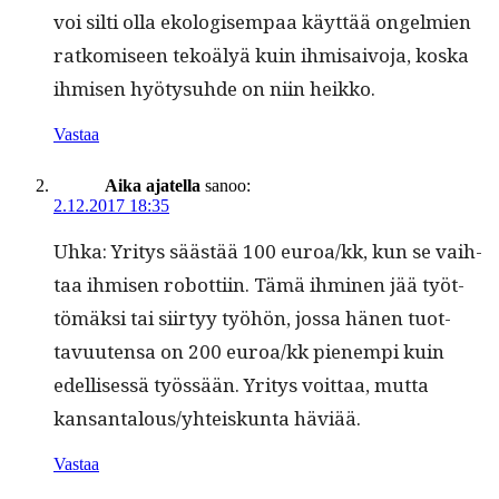
voi silti olla ekol­o­gisem­paa käyt­tää ongelmien
ratkomiseen tekoä­lyä kuin ihmi­saivo­ja, kos­ka
ihmisen hyö­ty­suhde on niin heikko.
Vastaa
Aika ajatella
sanoo:
2.12.2017 18:35
Uhka: Yri­tys säästää 100 euroa/kk, kun se vai­h­
taa ihmisen robot­ti­in. Tämä ihmi­nen jää työt­
tömäk­si tai siir­tyy työhön, jos­sa hänen tuot­
tavuuten­sa on 200 euroa/kk pienem­pi kuin
edel­lisessä työssään. Yri­tys voit­taa, mut­ta
kansantalous/yhteiskunta häviää.
Vastaa