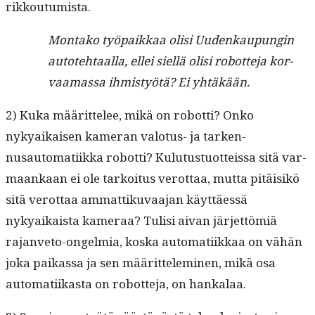
rikkoutumista.
Mon­tako työ­paikkaa olisi Uudenkaupun­gin
autote­htaal­la, ellei siel­lä olisi robot­te­ja kor­
vaa­mas­sa ihmistyötä? Ei yhtäkään.
2) Kuka määrit­telee, mikä on robot­ti? Onko
nykyaikaisen kam­er­an val­o­tus- ja tarken­
nusautomati­ik­ka robot­ti? Kulu­tus­tuot­teis­sa sitä var­
maankaan ei ole tarkoi­tus verot­taa, mut­ta pitäisikö
sitä verot­taa ammat­tiku­vaa­jan käyt­täessä
nykyaikaista kam­er­aa? Tulisi aivan jär­jet­tömiä
rajan­ve­to-ongelmia, kos­ka automati­ikkaa on vähän
joka paikas­sa ja sen määrit­telem­i­nen, mikä osa
automati­ikas­ta on robot­te­ja, on hankalaa.