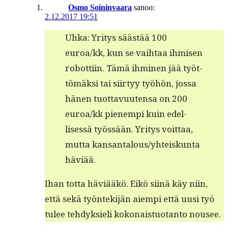
Osmo Soininvaara
sanoo:
2.12.2017 19:51
Uhka: Yri­tys säästää 100
euroa/kk, kun se vai­h­taa ihmisen
robot­ti­in. Tämä ihmi­nen jää työt­
tömäk­si tai siir­tyy työhön, jos­sa
hänen tuot­tavuuten­sa on 200
euroa/kk pienem­pi kuin edel­
lisessä työssään. Yri­tys voit­taa,
mut­ta kansantalous/yhteiskunta
häviää.
Ihan tot­ta häviääkö. Eikö siinä käy niin,
että sekä työn­tek­i­jän aiem­pi että uusi työ
tulee tehdyk­sieli kokon­ais­tuotan­to nousee.