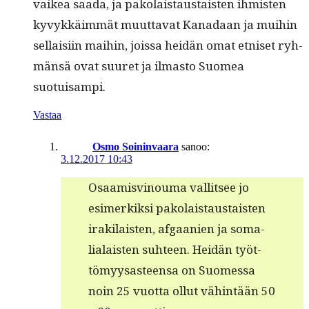
vaikea saa­da, ja pako­lais­taus­tais­ten ihmis­ten
kyvykkäim­mät muut­ta­vat Kanadaan ja mui­hin
sel­l­aisi­in mai­hin, jois­sa hei­dän omat etniset ryh­
män­sä ovat suuret ja ilmas­to Suomea
suotuisampi.
Vastaa
Osmo Soininvaara
sanoo:
3.12.2017 10:43
Osaamisvi­nouma val­lit­see jo
esimerkik­si pako­lais­taus­tais­ten
irak­i­lais­ten, afgaanien ja soma­
lialais­ten suh­teen. Hei­dän työt­
tömyysas­teen­sa on Suomes­sa
noin 25 vuot­ta ollut vähin­tään 50