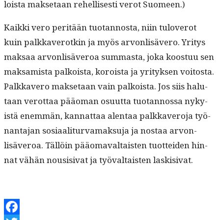
loista mak­se­taan rehellis­es­ti verot Suomeen.)
Kaik­ki vero per­itään tuotan­nos­ta, niin tuloverot
kuin palkkaverotkin ja myös arvon­lisävero. Yri­tys
mak­saa arvon­lisäveroa sum­mas­ta, joka koos­t­uu sen
mak­samista palkoista, koroista ja yri­tyk­sen voitos­ta.
Palkkavero mak­se­taan vain palkoista. Jos siis halu­
taan verot­taa pääo­man osu­ut­ta tuotan­nos­sa nyky­
istä enem­män, kan­nat­taa alen­taa palkkavero­ja työ­
nan­ta­jan sosi­aal­i­tur­va­mak­su­ja ja nos­taa arvon­
lisäveroa. Täl­löin pääo­maval­tais­ten tuot­tei­den hin­
nat vähän nousi­si­vat ja työ­val­tais­ten laskisivat.