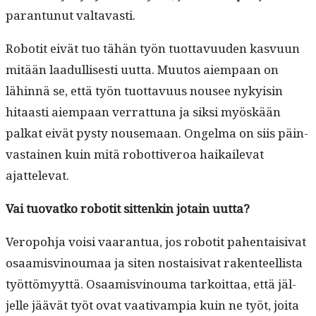
paran­tunut valtavasti.
Robot­it eivät tuo tähän työn tuot­tavu­u­den kasvu­un
mitään laadullis­es­ti uut­ta. Muu­tos aiem­paan on
lähin­nä se, että työn tuot­tavu­us nousee nyky­isin
hitaasti aiem­paan ver­rat­tuna ja sik­si myöskään
palkat eivät pysty nouse­maan. Ongel­ma on siis päin­
vas­tainen kuin mitä robot­tiveroa haikail­e­vat
ajattelevat.
Vai tuo­vatko robot­it sit­tenkin jotain uutta?
Veropo­h­ja voisi vaaran­tua, jos robot­it pahen­taisi­vat
osaamisvi­noumaa ja siten nos­taisi­vat rak­en­teel­lista
työt­tömyyt­tä. Osaamisvi­nouma tarkoit­taa, että jäl­
jelle jäävät työt ovat vaa­ti­vampia kuin ne työt, joi­ta