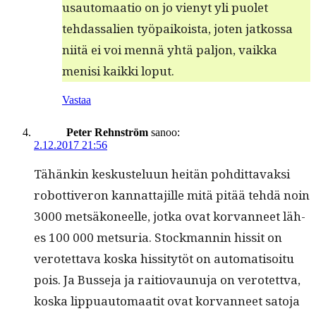
usautomaa­tio on jo vienyt yli puo­let
tehdas­salien työ­paikoista, joten jatkos­sa
niitä ei voi men­nä yhtä paljon, vaik­ka
menisi kaik­ki loput.
Vastaa
Peter Rehnström
sanoo:
2.12.2017 21:56
Tähänkin keskustelu­un heitän pohdit­tavak­si
robot­tiveron kan­nat­ta­jille mitä pitää tehdä noin
3000 met­säkoneelle, jot­ka ovat kor­van­neet läh­
es 100 000 met­suria. Stock­man­nin hissit on
verotet­ta­va kos­ka hissi­tytöt on automa­ti­soitu
pois. Ja Busse­ja ja raitio­vaunu­ja on verotett­va,
kos­ka lip­puau­tomaatit ovat kor­van­neet sato­ja