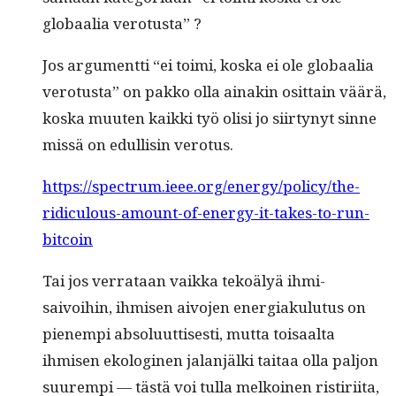
globaalia verotusta” ?
Jos argu­ment­ti “ei toi­mi, kos­ka ei ole globaalia
vero­tus­ta” on pakko olla ainakin osit­tain väärä,
kos­ka muuten kaik­ki työ olisi jo siir­tynyt sinne
mis­sä on edullisin verotus.
https://spectrum.ieee.org/energy/policy/the-
ridiculous-amount-of-energy-it-takes-to-run-
bitcoin
Tai jos ver­rataan vaik­ka tekoä­lyä ihmi­
saivoihin, ihmisen aivo­jen ener­giaku­lu­tus on
pienem­pi absolu­ut­tis­es­ti, mut­ta toisaal­ta
ihmisen ekologi­nen jalan­jäl­ki taitaa olla paljon
suurem­pi — tästä voi tul­la melkoinen ris­tiri­ita,