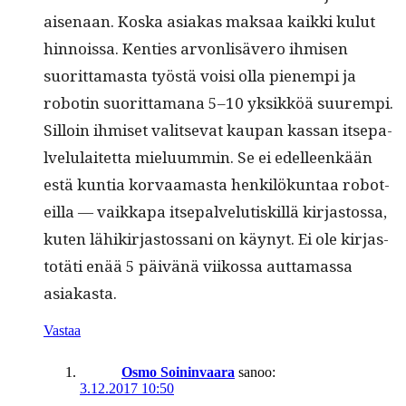
aise­naan. Kos­ka asi­akas mak­saa kaik­ki kulut
hin­nois­sa. Ken­ties arvon­lisävero ihmisen
suorit­ta­mas­ta työstä voisi olla pienem­pi ja
robotin suorit­ta­mana 5–10 yksikköä suurem­pi.
Sil­loin ihmiset val­it­se­vat kau­pan kas­san itsepa­
lvelu­laitet­ta mielu­um­min. Se ei edelleenkään
estä kun­tia kor­vaa­mas­ta henkilökun­taa robot­
eil­la — vaikka­pa itsepa­lve­lutiskil­lä kir­jas­tossa,
kuten lähikir­jas­tossani on käynyt. Ei ole kir­jas­
totäti enää 5 päivänä viikos­sa aut­ta­mas­sa
asiakasta.
Vastaa
Osmo Soininvaara
sanoo:
3.12.2017 10:50