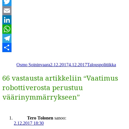
Facebook
Twitter
Email
LinkedIn
WhatsApp
Telegram
Kirjoittaja
Julkaistu
Kategoriat
Share
Osmo Soininvaara
2.12.2017
4.12.2017
Talouspolitiikka
66 vastausta artikkeliin “Vaatimus
robottiverosta perustuu
väärinymmärrykseen”
Tero Tolonen
sanoo:
2.12.2017 18:30