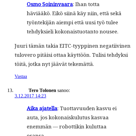
Osmo Soin­in­vaara
: Ihan tot­ta
häviääkö. Eikö siinä käy niin, että sekä
työn­tek­i­jän aiem­pi että uusi työ tulee
tehdyk­sieli kokon­ais­tuotan­to nousee.
Juuri tämän takia EITC-tyyp­pinen negati­ivi­nen
tulovero pitäisi ottaa käyt­töön. Tulisi tehdyk­si
töitä, jot­ka nyt jäävät tekemättä.
Vastaa
Tero Tolonen
sanoo:
3.12.2017 14:23
Aika ajatel­la
: Tuot­tavu­u­den kasvu ei
auta, jos kokon­aisku­lu­tus kas­vaa
enem­män — robot­tikin kulut­taa
osansa.