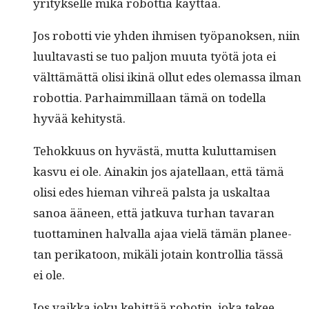
yri­tyk­selle mikä robot­tia käyttää.
Jos robot­ti vie yhden ihmisen työ­panok­sen, niin
luul­tavasti se tuo paljon muu­ta työtä jota ei
vält­tämät­tä olisi ikinä ollut edes ole­mas­sa ilman
robot­tia. Parhaim­mil­laan tämä on todel­la
hyvää kehitystä.
Tehokku­us on hyvästä, mut­ta kulut­tamisen
kasvu ei ole. Ainakin jos ajatel­laan, että tämä
olisi edes hie­man vihreä pal­s­ta ja uskaltaa
sanoa ääneen, että jatku­va turhan tavaran
tuot­ta­mi­nen hal­val­la ajaa vielä tämän pla­nee­
tan perika­toon, mikäli jotain kon­trol­lia tässä
ei ole.
Jos vaik­ka joku kehit­tää robotin, joka tekee