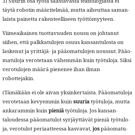
3) Suurin osa työtä säästävästä teknolo­gias­ta ei
täytä robotin määritelmää, mut­ta aiheut­taa saman­
laista painet­ta rak­en­teel­liseen työttömyyteen.
Viimeaikainen tuot­tavu­u­den nousu on johtanut
siihen, että palkkat­u­lo­jen osu­us kansan­tu­losta on
laskenut ja yrit­täjä- ja pääo­mat­u­lo­jen nous­sut. Pääo­
mat­u­lo­ja verote­taan vähem­män kuin työ­tu­lo­ja. Sik­si
vero­tu­lo­jen määrä piene­nee ihan ilman
robottejakin.
(Tämäkään ei ole aivan yksinker­taista. Pääo­mat­u­lo­ja
verote­taan kevyem­min kuin
suuria
työ­tu­lo­ja, mut­ta
ankaram­min kuin
pieniä
työ­tu­lo­ja. Jos kansan­
taloudessa pääo­mat­u­lot syr­jäyt­tävät pieniä työ­tu­lo­
ja, vero­tu­lot peri­aat­teessa kas­va­vat,
jos
pääo­mat­u­