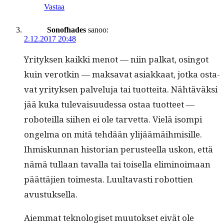
Vastaa
Sonofhades
sanoo:
2.12.2017 20:48
Yri­tyk­sen kaik­ki menot — niin palkat, osin­got
kuin verotkin — mak­sa­vat asi­akkaat, jot­ka osta­
vat yri­tyk­sen palvelu­ja tai tuot­tei­ta. Nähtäväk­si
jää kuka tule­vaisu­udessa ostaa tuot­teet —
robot­eil­la siihen ei ole tarvet­ta. Vielä isom­pi
ongel­ma on mitä tehdään yli­jäämäih­misille.
Ihmiskun­nan his­to­ri­an perus­teel­la uskon, että
nämä tul­laan taval­la tai toisel­la elim­i­noimaan
päät­täjien toimes­ta. Luul­tavasti robot­tien
avustuksella.
Aiem­mat tek­nol­o­giset muu­tok­set eivät ole