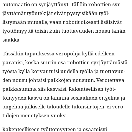
automaa­tio on syr­jäyt­tänyt. Täl­löin robot­tien syr­
jäyt­tämät työn­tek­i­jät eivät pysty­isikään työl­
listymään muualle, vaan robot­it oikeasti lisäi­sivät
työt­tömyyt­tä toisin kuin tuot­tavu­u­den nousu tähän
saakka.
Tässäkin tapauk­ses­sa veropo­h­ja kyl­lä edelleen
paranisi, kos­ka suurin osa robot­tien syr­jäyt­tämästä
työstä kyl­lä kor­vau­tu­isi uudel­la työl­lä ja tuot­tavu­u­
den nousu johtaisi palkko­jen nousu­un. Verotet­ta­va
palkka­sum­ma siis kas­vaisi. Rak­en­teel­lisen työt­
tömyy­den kasvu on lähin­nä sosi­aa­li­nen ongel­ma ja
ongel­ma julkiselle taloudelle tulon­si­ir­to­jen, ei vero­
tu­lo­jen mene­tyk­sen vuoksi.
Rak­en­teel­liseen työt­tömyy­teen ja osaamisvi­