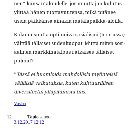
nen* kansan­taloudelle, jos muut­ta­jan kulu­tus
ylit­tää hänen tuot­tavuuten­sa, mikä pitänee
usein paikkansa ainakin matalapalkka-aloilla.
Kokon­aisu­ut­ta opti­moi­va sosial­is­mi (teo­ri­as­sa)
vält­tää täl­laiset sudenkuopat. Mut­ta miten sosi­
aa­li­nen markki­na­t­alous ratkaisee täl­laiset
pulmat?
*
Tässä ei huomioi­da mah­dol­lisia myön­teisiä
välil­lisiä vaiku­tuk­sia, kuten kult­tuuril­lisen
diver­si­teetin ylläpitämistä tms.
Vastaa
Tapio
sanoo:
3.12.2017 12:12