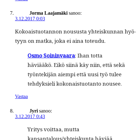
Jorma Laajamäki
sanoo:
3.12.2017 0:03
Kokoais­tuotan­non nousus­ta yhteiskun­nan hyö­
tyyn on mat­ka, joka ei aina toteudu.
Osmo Soin­in­vaara
: Ihan tot­ta
häviääkö. Eikö siinä käy niin, että sekä
työn­tek­i­jän aiem­pi että uusi työ tulee
tehdyk­sieli kokon­ais­tuotan­to nousee.
Vastaa
Jyri
sanoo:
3.12.2017 0:43
Yri­tys voit­taa, mut­ta
kansantalous/yhteiskunta häviää.