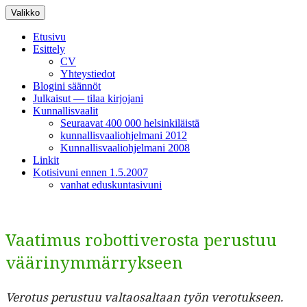
Siirry
Valikko
sisältöön
Etusivu
Esittely
CV
Yhteystiedot
Blogini säännöt
Julkaisut — tilaa kirjojani
Kunnallisvaalit
Seuraavat 400 000 helsinkiläistä
kunnallisvaaliohjelmani 2012
Kunnallisvaaliohjelmani 2008
Linkit
Kotisivuni ennen 1.5.2007
vanhat eduskuntasivuni
Vaatimus robottiverosta perustuu
väärinymmärrykseen
Vero­tus perus­tuu val­taos­altaan työn vero­tuk­seen.