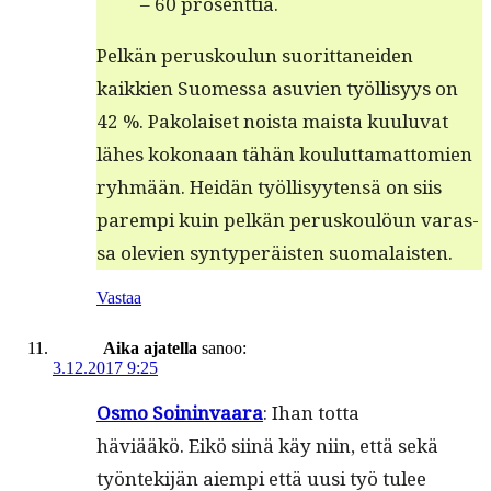
– 60 prosenttia.
Pelkän perusk­oulun suorit­tanei­den
kaikkien Suomes­sa asu­vien työl­lisyys on
42 %. Pako­laiset noista maista kuu­lu­vat
läh­es kokon­aan tähän koulut­ta­mat­tomien
ryh­mään. Hei­dän työl­lisyyten­sä on siis
parem­pi kuin pelkän perusk­oulöun varas­
sa ole­vien syn­type­r­äis­ten suomalaisten.
Vastaa
Aika ajatella
sanoo:
3.12.2017 9:25
Osmo Soin­in­vaara
: Ihan tot­ta
häviääkö. Eikö siinä käy niin, että sekä
työn­tek­i­jän aiem­pi että uusi työ tulee