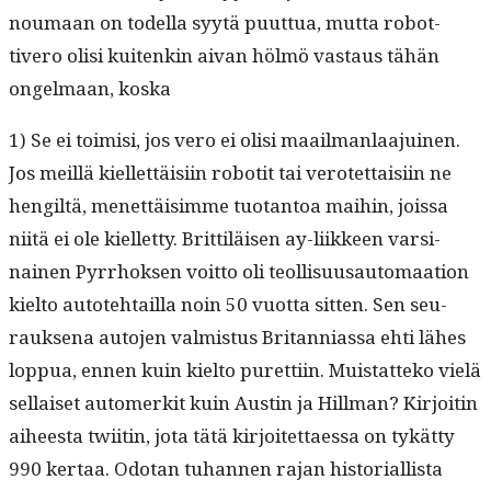
noumaan on todel­la syytä puut­tua, mut­ta robot­
tivero olisi kuitenkin aivan hölmö vas­taus tähän
ongel­maan, koska
1) Se ei toimisi, jos vero ei olisi maail­man­laa­juinen.
Jos meil­lä kiel­let­täisi­in robot­it tai verotet­taisi­in ne
hengiltä, menet­täisimme tuotan­toa mai­hin, jois­sa
niitä ei ole kiel­let­ty. Brit­tiläisen ay-liik­keen varsi­
nainen Pyrrhok­sen voit­to oli teol­lisu­usautomaa­tion
kiel­to autote­htail­la noin 50 vuot­ta sit­ten. Sen seu­
rauk­se­na auto­jen valmis­tus Bri­tan­ni­as­sa ehti läh­es
lop­pua, ennen kuin kiel­to puret­ti­in. Muis­tat­teko vielä
sel­l­aiset automerk­it kuin Austin ja Hill­man? Kir­joitin
aiheesta twi­itin, jota tätä kir­joitet­taes­sa on tykät­ty
990 ker­taa. Odotan tuhan­nen rajan his­to­ri­al­lista