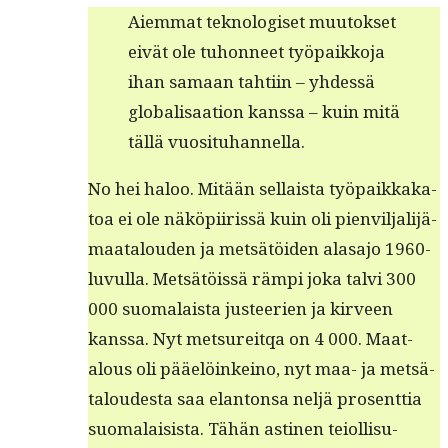
Aiem­mat tek­nol­o­giset muu­tok­set
eivät ole tuhon­neet työ­paikko­ja
ihan samaan tahti­in – yhdessä
glob­al­isaa­tion kanssa – kuin mitä
täl­lä vuosituhannella.
No hei haloo. Mitään sel­l­aista työ­paikkaka­
toa ei ole näköpi­iris­sä kuin oli pienvil­jal­i­jä­
maat­alouden ja met­sätöi­den alasajo 1960-
luvul­la. Met­sätöis­sä rämpi joka talvi 300
000 suo­ma­laista jus­tee­rien ja kirveen
kanssa. Nyt met­sure­itqa on 4 000. Maat­
alous oli pääelöinkeino, nyt maa- ja met­sä­
taloud­es­ta saa elan­ton­sa neljä pros­ent­tia
suo­ma­lai­sista. Tähän asti­nen teiol­lisu­