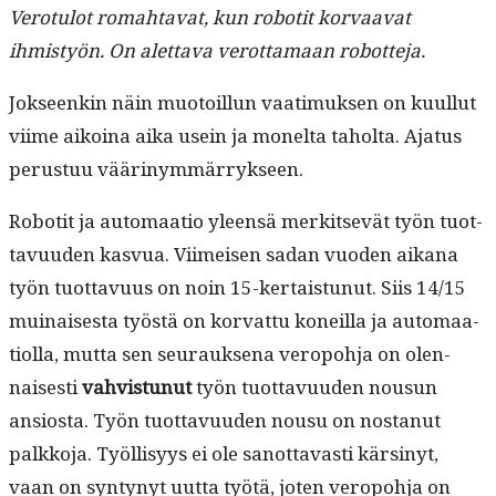
Vero­tu­lot rom­ah­ta­vat, kun robot­it kor­vaa­vat
ihmistyön. On alet­ta­va verot­ta­maan robotteja.
Jok­seenkin näin muo­toil­lun vaa­timuk­sen on kuul­lut
viime aikoina aika usein ja mon­elta tahol­ta. Aja­tus
perus­tuu väärinymmärrykseen.
Robot­it ja automaa­tio yleen­sä merk­it­sevät työn tuot­
tavu­u­den kasvua. Viimeisen sadan vuo­den aikana
työn tuot­tavu­us on noin 15-ker­tais­tunut. Siis 14/15
muinais­es­ta työstä on kor­vat­tu koneil­la ja automaa­
ti­ol­la, mut­ta sen seu­rauk­se­na veropo­h­ja on olen­
nais­es­ti
vahvis­tunut
työn tuot­tavu­u­den nousun
ansios­ta. Työn tuot­tavu­u­den nousu on nos­tanut
palkko­ja. Työl­lisyys ei ole san­ot­tavasti kärsinyt,
vaan on syn­tynyt uut­ta työtä, joten veropo­h­ja on