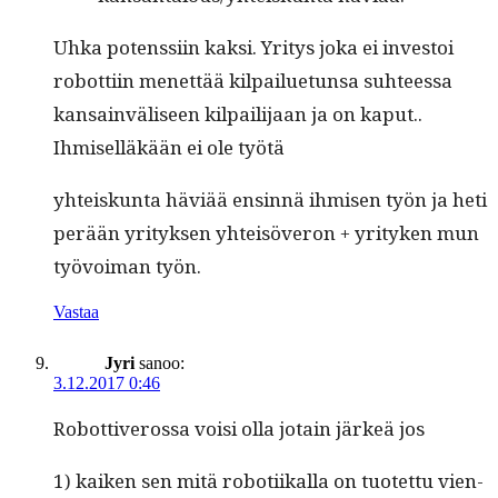
Uhka potenssi­in kak­si. Yri­tys joka ei investoi
robot­ti­in menet­tää kil­pailue­tun­sa suh­teessa
kan­sain­väliseen kil­pail­i­jaan ja on kaput..
Ihmisel­läkään ei ole työtä
yhteiskun­ta häviää ensin­nä ihmisen työn ja heti
perään yri­tyk­sen yhteisöveron + yri­tyken mun
työvoiman työn.
Vastaa
Jyri
sanoo:
3.12.2017 0:46
Robot­tiverossa voisi olla jotain järkeä jos
1) kaiken sen mitä roboti­ikalla on tuotet­tu vien­