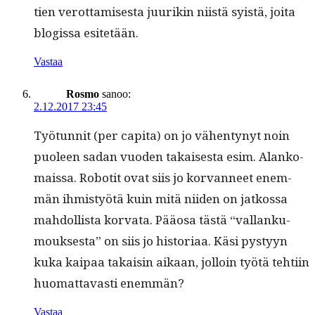
tien verot­tamis­es­ta juurikin niistä syistä, joi­ta
blo­gis­sa esitetään.
Vastaa
Rosmo
sanoo:
2.12.2017 23:45
Työ­tun­nit (per capi­ta) on jo vähen­tynyt noin
puoleen sadan vuo­den takaises­ta esim. Alanko­
mais­sa. Robot­it ovat siis jo kor­van­neet enem­
män ihmistyötä kuin mitä niiden on jatkos­sa
mah­dol­lista kor­va­ta. Pääosa tästä “val­lanku­
mouk­ses­ta” on siis jo his­to­ri­aa. Käsi pystyyn
kuka kaipaa takaisin aikaan, jol­loin työtä tehti­in
huo­mat­tavasti enemmän?
Vastaa