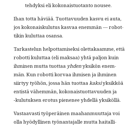
tehdyk­si eli kokon­ais­tuotan­to nousee.
Ihan tot­ta häviää. Tuot­tavu­u­den kasvu ei auta,
jos kokon­aisku­lu­tus kas­vaa enem­män — robot­
tikin kulut­taa osansa.
Tarkastelun helpot­tamisek­si olet­takaamme, että
robot­ti kulut­taa (eli mak­saa) yhtä paljon kuin
ihmi­nen mut­ta tuot­taa
yhden
yksikön enem­
män. Kun robot­ti kor­vaa ihmisen ja ihmi­nen
siir­tyy työhön, jos­sa hän tuot­taa
kak­si
yksikköä
entistä vähem­män, kokon­ais­tuot­tavu­u­den ja
‑kulu­tuk­sen ero­tus piene­nee yhdel­lä yksiköllä.
Vas­taavasti työperäi­nen maa­han­muut­ta­ja voi
olla hyödylli­nen työ­nan­ta­jalle mut­ta haitalli­