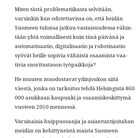
Miten tästä prob­lemati­ikas­ta selvitään,
varsinkin kun odotet­tavis­sa on, että hei­dän
Suomeen tulon­sa jatkuu vas­taisu­udessa vähin­
tään yhtä voimallis­es­ti kuin tänä päivänä ja
automa­ti­saa­tio, dig­i­tal­isaa­tio ja robo­t­i­saa­tio
syövät heille sopivia vähäistä osaamista vaa­
tivia suori­tus­ta­son työpaikkoja?
He muuten muo­dosta­vat ydin­joukon siitä
väestä, jon­ka on tarkoi­tus tehdä Helsingistä 860
000 asukkaan kaupun­ki ja osaamiskeskit­tymä
vuo­teen 2050 mennessä.
Varsi­naisia huip­pu­osaa­jia ja asiantun­ti­joita­han
mei­dän on kehit­tyneistä maista Suomeen