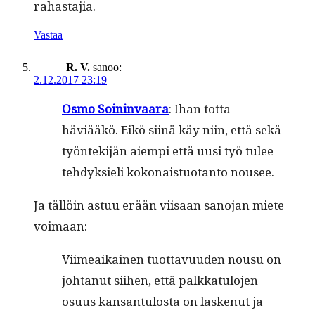
rahastajia.
Vastaa
R. V.
sanoo:
2.12.2017 23:19
Osmo Soin­in­vaara
: Ihan tot­ta
häviääkö. Eikö siinä käy niin, että sekä
työn­tek­i­jän aiem­pi että uusi työ tulee
tehdyk­sieli kokon­ais­tuotan­to nousee.
Ja täl­löin astuu erään viisaan sano­jan miete
voimaan:
Viimeaikainen tuot­tavu­u­den nousu on
johtanut siihen, että palkkat­u­lo­jen
osu­us kansan­tu­losta on laskenut ja