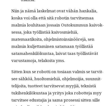
Niin ja nämä laskel­mat ovat vähän han­kalia,
kos­ka voi olla että sitä robotin tarvit­se­maa
malmia louhi­taan jos­sain Out­okum­mun kai­vok­
ses­sa, joka työl­listää kaivos­miehiä,
matemaatikoi­ta, ohjelmis­toinsinööre­jä, sen
malmin kul­jet­ta­mi­nen sata­maan työl­listää
satama­henkilökun­taa, lai­vat taas työl­listävät
varus­ta­mo­ja, telakoi­ta yms.
Sit­ten kun se robot­ti on tosi­aan valmis se tarvit­
see sähköä, huoltomiehiä, ohjel­moi­jia, suun­nit­
telijoi­ta, tuot­teet tarvit­se­vat myyjiä, teknistä
tuk­i­henkilökun­taa ja yri­tys joka robot­te­ja myy
tarvit­see edus­ta­jia ja sama pros­es­si sit­ten sille