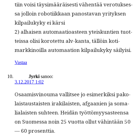
ti­in voisi täysimääräis­es­ti vähen­tää vero­tuk­ses­
sa jol­loin roboti­ikkaan panos­ta­van yri­tyk­sen
kil­pailukyky ei kärsi
2) alhaisen automaa­tioas­t­een yteiskun­tien tuot­
teis­sa olisi korotet­tu alv-kan­ta, täl­löin koti­
markki­noil­la automaa­tion kil­pailukyky säilyisi.
Vastaa
Jyrki
sanoo:
3.12.2017 1:02
Osaamisvi­nouma val­lit­see jo esimerkik­si pako­
lais­taus­tais­ten irak­i­lais­ten, afgaanien ja soma­
lialais­ten suh­teen. Hei­dän työt­tömyysas­teen­sa
on Suomes­sa noin 25 vuot­ta ollut vähin­tään 50
— 60 prosenttia.