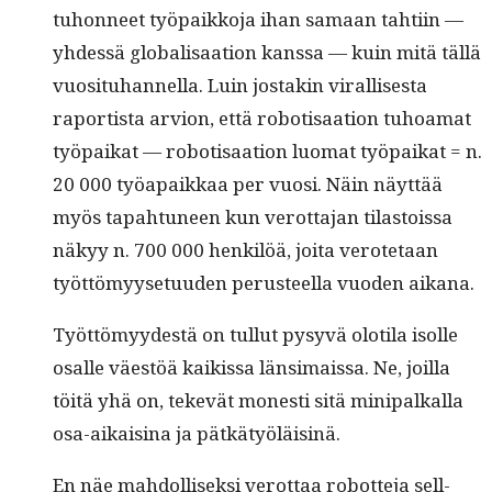
tuhon­neet työ­paikko­ja ihan samaan tahti­in —
yhdessä glob­al­isaa­tion kanssa — kuin mitä täl­lä
vuosi­tuhan­nel­la. Luin jostakin viral­lis­es­ta
raportista arvion, että robo­t­i­saa­tion tuhoa­mat
työ­paikat — robo­t­i­saa­tion luo­mat työ­paikat = n.
20 000 työa­paikkaa per vuosi. Näin näyt­tää
myös tapah­tuneen kun verot­ta­jan tilas­tois­sa
näkyy n. 700 000 henkilöä, joi­ta verote­taan
työt­tömyy­se­tu­u­den perus­teel­la vuo­den aikana.
Työt­tömyy­destä on tul­lut pysyvä oloti­la isolle
osalle väestöä kaikissa län­si­mais­sa. Ne, joil­la
töitä yhä on, tekevät mon­esti sitä mini­pal­ka­lla
osa-aikaisi­na ja pätkätyöläisinä.
En näe mah­dol­lisek­si verot­taa robot­te­ja sel­l­