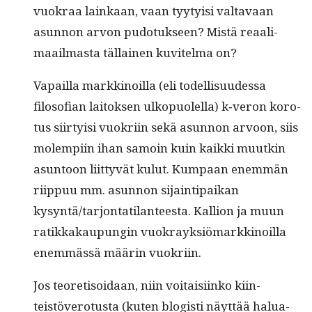
vuokraa lainkaan, vaan tyy­ty­isi val­tavaan
asun­non arvon pudo­tuk­seen? Mis­tä reaal­i­
maail­mas­ta täl­lainen kuvitel­ma on?
Vapail­la markki­noil­la (eli todel­lisu­udessa
filosofi­an laitok­sen ulkop­uolel­la) k‑veron koro­
tus siir­ty­isi vuokri­in sekä asun­non arvoon, siis
molem­pi­in ihan samoin kuin kaik­ki muutkin
asun­toon liit­tyvät kulut. Kumpaan enem­män
riip­puu mm. asun­non sijain­tipaikan
kysyntä/tarjontatilanteesta. Kallion ja muun
ratikkakaupun­gin vuokrayk­siö­markki­noil­la
enem­mässä määrin vuokriin.
Jos teo­reti­soidaan, niin voitaisi­inko kiin­
teistövero­tus­ta (kuten blo­gisti näyt­tää halu­a­