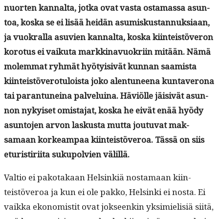
nuorten kannal­ta, jot­ka ovat vas­ta osta­mas­sa asun­
toa, kos­ka se ei lisää hei­dän asumiskus­tan­nuk­si­aan,
ja vuokral­la asu­vien kannal­ta, kos­ka kiin­teistöveron
koro­tus ei vaiku­ta markki­navuokri­in mitään. Nämä
molem­mat ryh­mät hyö­ty­i­sivät kun­nan saamista
kiin­teistövero­tu­loista joko alen­tuneena kun­taverona
tai paran­tuneina palveluina. Häviölle jäi­sivät asun­
non nykyiset omis­ta­jat, kos­ka he eivät enää hyödy
asun­to­jen arvon laskus­ta mut­ta joutu­vat mak­
samaan korkeam­paa kiin­teistöveroa. Tässä on siis
etur­i­s­tiri­ita sukupolvien välillä.
Val­tio ei pako­takaan Helsinkiä nos­ta­maan kiin­
teistöveroa ja kun ei ole pakko, Helsin­ki ei nos­ta. Ei
vaik­ka ekon­o­mistit ovat jok­seenkin yksimielisiä siitä,