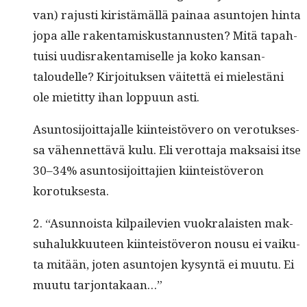
van) rajusti kiristämäl­lä painaa asun­to­jen hin­ta
jopa alle rak­en­tamiskus­tan­nusten? Mitä tapah­
tu­isi uud­is­rak­en­tamiselle ja koko kansan­
taloudelle? Kir­joituk­sen väitet­tä ei mielestäni
ole mietit­ty ihan lop­pu­un asti.
Asun­tosi­joit­ta­jalle kiin­teistövero on vero­tuk­ses­
sa vähen­net­tävä kulu. Eli verot­ta­ja mak­saisi itse
30–34% asun­tosi­joit­ta­jien kiin­teistöveron
korotuksesta.
2. “Asun­noista kil­paile­vien vuokralais­ten mak­
suhalukku­u­teen kiin­teistöveron nousu ei vaiku­
ta mitään, joten asun­to­jen kysyn­tä ei muu­tu. Ei
muu­tu tarjontakaan…”