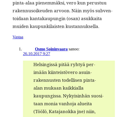
pin­ta-alaa pienem­mäk­si, vero kun perus­tuu
raken­nu­soikeu­den arvoon. Näin myös sub­ven­
toidaan kan­takaupun­gin (osan) asukkai­ta
muiden kaupunki­lais­ten kustannuksella.
Vastaa
Osmo Soininvaara
sanoo:
26.10.2017 9:27
Helsingis­sä pitää ryhtyä per­
imään kiin­teistövero asuin­
raken­nusten todel­lisen pin­ta-
alan mukaan kaikkial­la
kaupungis­sa. Nyky­is­in­hän suosi­
taan monia van­ho­ja aluei­ta
(Töölö, Kata­janok­ka jne) niin,