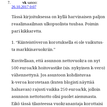
vk
sanoo:
26.10.2017 0:07
Tässä kir­joituk­ses­sa on kyl­lä harv­inaisen paljon
reaal­i­maail­man ulkop­uolista tuubaa. Poimin
pari kikkaretta.
1. “Kiin­teistöveron koro­tuk­sel­la ei ole vaiku­tus­
ta markkinavuokriin.”
Kuvitel­laan, että asun­non net­tovuokra on nyt
500 euroa/kk hoito­vastike (sis. nykyi­nen k‑vero)
vähen­net­tynä. Jos asun­toon kohdis­tu­vaa
k‑veroa korote­taan (kuten blo­gisti näyt­tää
halu­a­van) rajusti vaik­ka 250 euroa/kk, jol­loin
asun­non net­to­tuot­to olisi puo­let aiem­mas­ta.
Eikö tässä tilanteessa vuokranan­ta­ja korot­taisi