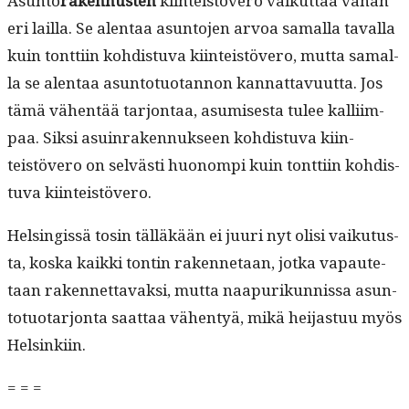
Asun­to
raken­nusten
kiin­teistövero vaikut­taa vähän
eri lail­la. Se alen­taa asun­to­jen arvoa samal­la taval­la
kuin tont­ti­in kohdis­tu­va kiin­teistövero, mut­ta samal­
la se alen­taa asun­to­tuotan­non kan­nat­tavu­ut­ta. Jos
tämä vähen­tää tar­jon­taa, asumis­es­ta tulee kalli­im­
paa. Sik­si asuin­raken­nuk­seen kohdis­tu­va kiin­
teistövero on selvästi huonom­pi kuin tont­ti­in kohdis­
tu­va kiinteistövero.
Helsingis­sä tosin täl­läkään ei juuri nyt olisi vaiku­tus­
ta, kos­ka kaik­ki ton­tin raken­netaan, jot­ka vapaute­
taan raken­net­tavak­si, mut­ta naa­purikun­nis­sa asun­
to­tuo­tar­jon­ta saat­taa vähen­tyä, mikä hei­jas­tuu myös
Helsinkiin.
= = =