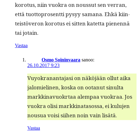
koro­tus, niin vuokra on nous­sut sen ver­ran,
että tuot­to­pros­ent­ti pysyy samana. Ehkä kiin­
teistöveron koro­tus ei sit­ten katet­ta pienen­nä
tai jotain.
Vastaa
Osmo Soininvaara
sanoo:
26.10.2017 9:23
Vuyokranan­ta­jasi on näköjään ollut aika
jalomieli­nen, kos­ka on ootanut sin­ul­ta
markki­navuokr­taa alem­paa vuokraa. Jos
vuokra olisi markki­nata­sos­sa, ei kulu­jen
nousua voisi siihen noin vain lisätä.
Vastaa