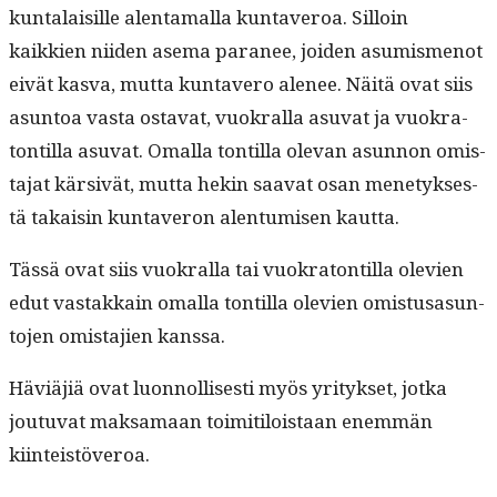
kun­ta­laisille alen­ta­mal­la kun­taveroa. Sil­loin
kaikkien niiden ase­ma para­nee, joiden asum­is­menot
eivät kas­va, mut­ta kun­tavero ale­nee. Näitä ovat siis
asun­toa vas­ta osta­vat, vuokral­la asu­vat ja vuokra­
ton­til­la asu­vat. Oma­l­la ton­til­la ole­van asun­non omis­
ta­jat kär­sivät, mut­ta hekin saa­vat osan mene­tyk­ses­
tä takaisin kun­taveron alen­tu­misen kautta.
Tässä ovat siis vuokral­la tai vuokra­ton­til­la ole­vien
edut vas­takkain oma­l­la ton­til­la ole­vien omis­tusasun­
to­jen omis­ta­jien kanssa.
Häviäjiä ovat luon­nol­lis­es­ti myös yri­tyk­set, jot­ka
joutu­vat mak­samaan toim­i­tilois­taan enem­män
kiinteistöveroa.