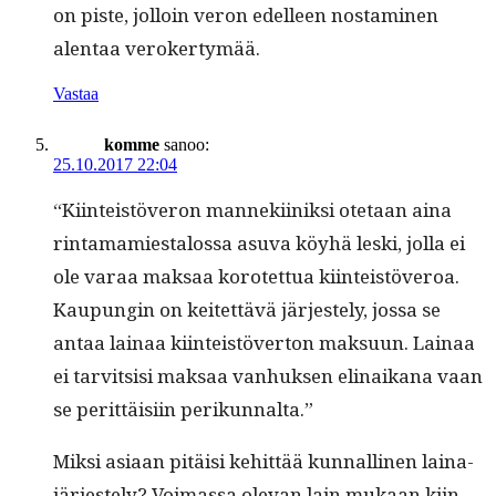
on piste, jol­loin veron edelleen nos­t­a­mi­nen
alen­taa verokertymää.
Vastaa
komme
sanoo:
25.10.2017 22:04
“Kiin­teistöveron man­neki­iniksi ote­taan aina
rin­ta­mami­estalos­sa asu­va köy­hä les­ki, jol­la ei
ole varaa mak­saa korotet­tua kiin­teistöveroa.
Kaupun­gin on keit­et­tävä jär­jeste­ly, jos­sa se
antaa lainaa kiin­teistöver­ton mak­su­un. Lainaa
ei tarvit­sisi mak­saa van­huk­sen eli­naikana vaan
se perit­täisi­in perikunnalta.”
Mik­si asi­aan pitäisi kehit­tää kun­nalli­nen laina­
jär­jeste­ly? Voimas­sa ole­van lain mukaan kiin­