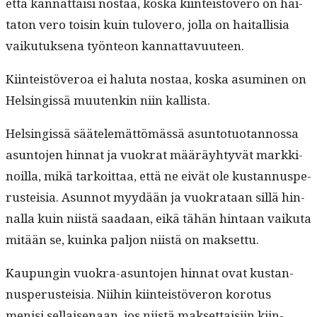
että kan­nat­taisi nos­taa, kos­ka kiin­teistövero on hai­
ta­ton vero toisin kuin tulovero, jol­la on haitallisia
vaiku­tuk­se­na työn­teon kannattavuuteen.
Kiin­teistöveroa ei halu­ta nos­taa, kos­ka asum­i­nen on
Helsingis­sä muutenkin niin kallista.
Helsingis­sä säätelemät­tömässä asun­to­tuotan­nos­sa
asun­to­jen hin­nat ja vuokrat määräy­htyvät markki­
noil­la, mikä tarkoit­taa, että ne eivät ole kus­tan­nus­pe­
rusteisia. Asun­not myy­dään ja vuokrataan sil­lä hin­
nal­la kuin niistä saadaan, eikä tähän hin­taan vaiku­ta
mitään se, kuin­ka paljon niistä on maksettu.
Kaupun­gin vuokra-asun­to­jen hin­nat ovat kus­tan­
nus­pe­rusteisia. Niihin kiin­teistöveron koro­tus
menisi sel­l­aise­naan, jos niistä mak­set­taisi­in kiin­