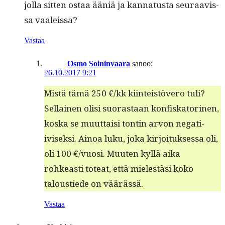
jol­la sit­ten ostaa ääniä ja kan­na­tus­ta seu­raavis­
sa vaaleissa?
Vastaa
Osmo Soininvaara
sanoo:
26.10.2017 9:21
Mis­tä tämä 250 €/kk kiin­teistövero tuli?
Sel­l­ainen olisi suo­ras­taan kon­fiska­tori­nen,
kos­ka se muut­taisi ton­tin arvon negati­
ivisek­si. Ain­oa luku, joka kir­joituk­ses­sa oli,
oli 100 €/vuosi. Muuten kyl­lä aika
rohkeasti toteat, että mielestäsi koko
taloustiede on väärässä.
Vastaa