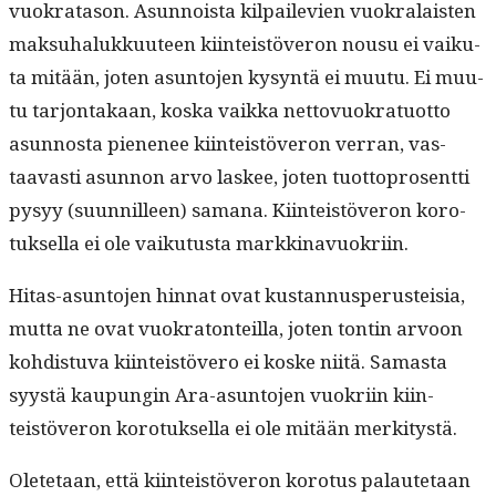
vuokrata­son. Asun­noista kil­paile­vien vuokralais­ten
mak­suhalukku­u­teen kiin­teistöveron nousu ei vaiku­
ta mitään, joten asun­to­jen kysyn­tä ei muu­tu. Ei muu­
tu tar­jon­takaan, kos­ka vaik­ka net­tovuokratuot­to
asun­nos­ta piene­nee kiin­teistöveron ver­ran, vas­
taavasti asun­non arvo las­kee, joten tuot­to­pros­ent­ti
pysyy (suun­nilleen) samana. Kiin­teistöveron koro­
tuk­sel­la ei ole vaiku­tus­ta markkinavuokriin.
Hitas-asun­to­jen hin­nat ovat kus­tan­nus­pe­rusteisia,
mut­ta ne ovat vuokra­ton­teil­la, joten ton­tin arvoon
kohdis­tu­va kiin­teistövero ei koske niitä. Samas­ta
syys­tä kaupun­gin Ara-asun­to­jen vuokri­in kiin­
teistöveron koro­tuk­sel­la ei ole mitään merkitystä.
Olete­taan, että kiin­teistöveron koro­tus palaute­taan