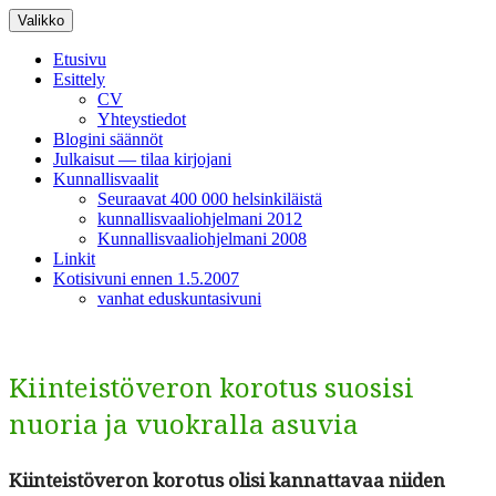
Siirry
Valikko
sisältöön
Etusivu
Esittely
CV
Yhteystiedot
Blogini säännöt
Julkaisut — tilaa kirjojani
Kunnallisvaalit
Seuraavat 400 000 helsinkiläistä
kunnallisvaaliohjelmani 2012
Kunnallisvaaliohjelmani 2008
Linkit
Kotisivuni ennen 1.5.2007
vanhat eduskuntasivuni
Kiinteistöveron korotus suosisi
nuoria ja vuokralla asuvia
Kiin­teistöveron koro­tus olisi kan­nat­tavaa niiden