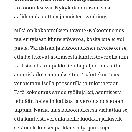
kokoomuk­ses­sa. Nykykokoomus on sosi­
aalidemokraat­tien ja nais­ten symbioosi.
Mikä on kokoomuk­sen tavoite?Kokoomus nos­
taa eri­tyis­es­ti kiin­teistöveroa, kos­ka sitä ei voi
pae­ta. Var­ti­aisen ja kokoomuk­sen tavoite on se,
että he tekevät asumis­es­ta kiin­teistöverol­la niin
kallista, että on pakko tehdä paljon töitä että
asumisku­lut saa mak­set­tua. Työn­tekoa taas
verote­taan isol­la pros­en­til­la ja tulot jae­taan.
Tätä kokoomus sanoo työlin­jak­si, asumis­es­ta
tehdään hel­vetin kallista ja vero­tus nos­te­taan
tap­pi­in. Naisia taas kokoomuk­sesa viehät­tää se,
että kiin­teistöveroil­la heille luo­daan julkiselle
sek­to­rille korkea­palkkaisia työpaikkoja.