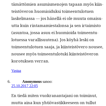
tämät­tömien asum­is­meno­jen tapaan myös kiin­
teistöveron huomioiduk­si toimeen­tu­lotuen
laskel­mas­sa — jos hänel­lä ei ole muu­ta omaisu­
ut­ta kuin rin­ta­mami­estalon­sa ja sen irtaimis­to
(asun­toa, jos­sa asuu ei huomioi­da toimeen­tu­
lotues­sa var­al­lisuute­na). Jos köy­hä les­ki on
toimeen­tu­lotuen saa­ja, ja kiin­teistövero nousee,
nousee myös toimeen­tu­lo­tu­ki kiin­teistöveron
koro­tuk­sen verran.
Vastaa
Anonymous
sanoo:
25.10.2017 22:05
En tiedä miten vuokranan­ta­jani on toimin­ut,
mut­ta aina kun yhtiö­vastik­keeseen on tul­lut