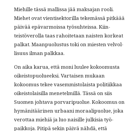
Miehille tässä mallis­sa jää mak­sa­jan rooli.
Miehet ovat vien­tisek­to­ril­la tekemässä pitkäää
päivää epä­var­moissa työ­suhteis­sa. Kiin­
teistöverol­la taas rahoite­taan nais­ten korkeat
palkat. Maan­puo­lus­tus toki on miesten velvol­
lisu­us ilman palkkaa.
On aika karua, että moni luulee kokoomus­ta
oikeistop­uolueek­si. Var­taisen mukaan
kokoomus tekee vasem­mis­to­laista poli­ti­ikkaa
oikeis­to­laisil­la menetelmil­lä. Tässä on siis
Suomen johta­va por­varipuolue. Kokoomus on
hymänitääri­nen urbaani moraalipuolue, joka
verot­taa miehiä ja luo naisille julk­isia työ­
paikko­ja. Pitipä sekin päivä nähdä, että