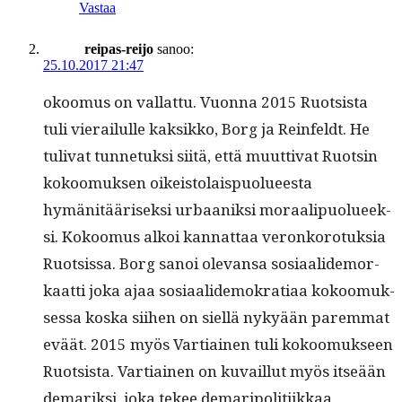
Vastaa
reipas-reijo
sanoo:
25.10.2017 21:47
okoomus on val­lat­tu. Vuon­na 2015 Ruot­sista
tuli vierailulle kak­sikko, Borg ja Rein­feldt. He
tuli­vat tun­netuk­si siitä, että muut­ti­vat Ruotsin
kokoomuk­sen oikeis­to­lais­puolueesta
hymänitäärisek­si urbaaniksi moraalipuolueek­
si. Kokoomus alkoi kan­nat­taa veronko­ro­tuk­sia
Ruot­sis­sa. Borg sanoi ole­vansa sosi­aalide­mor­
kaat­ti joka ajaa sosi­aalidemokra­ti­aa kokoomuk­
ses­sa kos­ka siihen on siel­lä nykyään parem­mat
eväät. 2015 myös Var­ti­ainen tuli kokoomuk­seen
Ruot­sista. Var­ti­ainen on kuvail­lut myös itseään
demarik­si, joka tekee demaripoli­ti­ikkaa