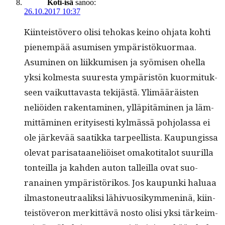
Koti-isä
sanoo:
26.10.2017 10:37
Kiin­teistövero olisi tehokas keino ohja­ta kohti
pienem­pää asumisen ympäristökuor­maa.
Asum­i­nen on liikku­misen ja syömisen ohel­la
yksi kolmes­ta suures­ta ympäristön kuor­mi­tuk­
seen vaikut­tavas­ta tek­i­jästä. Ylimääräis­ten
neliöi­den rak­en­t­a­mi­nen, ylläpitämi­nen ja läm­
mit­tämi­nen eri­tyis­es­ti kylmässä pohjo­las­sa ei
ole järkevää saatik­ka tarpeel­lista. Kaupungis­sa
ole­vat parisa­taaneliöiset omakoti­talot suuril­la
ton­teil­la ja kah­den auton talleil­la ovat suo­
ranainen ympäristörikos. Jos kaupun­ki halu­aa
ilma­s­toneu­traa­lik­si lähivu­osikym­meninä, kiin­
teistöveron merkit­tävä nos­to olisi yksi tärkeim­