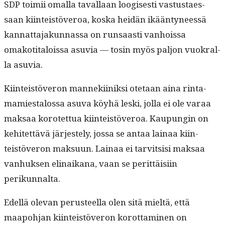
SDP toimii oma­l­la taval­laan loogis­es­ti vas­tus­taes­
saan kiin­teistöveroa, kos­ka hei­dän ikään­tyneessä
kan­nat­ta­jakun­nas­sa on run­saasti van­hois­sa
omakoti­talois­sa asu­via — tosin myös paljon vuokral­
la asuvia.
Kiin­teistöveron man­neki­iniksi ote­taan aina rin­ta­
mami­estalos­sa asu­va köy­hä les­ki, jol­la ei ole varaa
mak­saa korotet­tua kiin­teistöveroa. Kaupun­gin on
kehitet­tävä jär­jeste­ly, jos­sa se antaa lainaa kiin­
teistöveron mak­su­un. Lainaa ei tarvit­sisi mak­saa
van­huk­sen eli­naikana, vaan se perit­täisi­in
perikunnalta.
Edel­lä ole­van perus­teel­la olen sitä mieltä, että
maapo­h­jan kiin­teistöveron korot­ta­mi­nen on