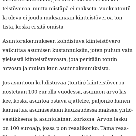
teistöveroa, mut­ta niistäpä ei mak­se­ta. Vuokra­ton­til­
la ole­va ei joudu mak­samaan kiin­teistöveroa ton­
tista, kos­ka ei sitä omista.
Asun­toraken­nuk­seen kohdis­tu­va kiin­teistövero
vaikut­taa asumisen kus­tan­nuk­si­in, joten puhun vain
yleis­es­tä kiin­teistöveros­ta, jota per­itään ton­tin
arvos­ta ja muista kuin asuinrakennuksista.
Jos asun­toon kohdis­tu­vaa (ton­tin) kiin­teistöveroa
nos­te­taan 100 eurol­la vuodessa, asun­non arvo las­
kee, kos­ka asun­toa osta­va ajat­telee, paljonko hänen
kan­nat­taa asumis­es­taan kuukaudessa mak­saa yhtiö­
vastik­keena ja asun­to­lainan korkona. Arvon lasku
on 100 euroa/p, jos­sa p on reaa­liko­rko. Tämä reaa­