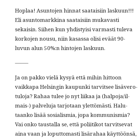
Hoplaa! Asun­to­jen hin­nat saataisi­in lasku­un!!!
Eli asun­tomarkki­na saataisi­in mukavasti
sekaisin. Siihen kun yhdis­ty­isi var­masti tule­va
korko­jen nousu, niin kasas­sa olisi eväät 90-
luvun alun 50%:n hin­to­jen laskuun.
——–
Ja on pakko vielä kysyä että mihin hit­toon
vaikka­pa Helsin­gin kaupun­ki tarvit­see lisävero­
tu­lo­ja? Rahaa tulee jo nyt liikaa ja (halpo­ja/il­
mais-) palvelu­ja tar­jo­taan ylet­tömästi. Halu­
taanko lisää sosial­is­mia, jopa kom­mu­nis­mia?
Vai onko taustal­la se, että poli­itikot tarvit­se­vat
aina vaan ja lop­ut­tomasti lisära­haa käyt­töön­sä,