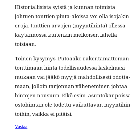
His­to­ri­al­li­sista syistä ja kun­nan toimista
johtuen tont­tien pin­ta-alois­sa voi olla iso­jakin
ero­ja, tont­tien arvo­jen (myyn­ti­hin­ta) ollessa
käytän­nössä kuitenkin melkoisen lähel­lä
toisiaan.
Toinen kysymys. Putoaako rak­en­ta­mat­toman
tont­ti­maan hin­ta todel­lisu­udessa laskel­masi
mukaan vai jääkö myyjä mah­dol­lis­es­ti odot­ta­
maan, jol­loin tar­jon­nan vähen­e­m­i­nen johtaa
hin­to­jen nousu­un. Eikö esim. asun­tokaupois­sa
osto­hin­nan ole todet­tu vaikut­ta­van myyn­ti­hin­
toi­hin, vaik­ka ei pitäisi.
Vastaa