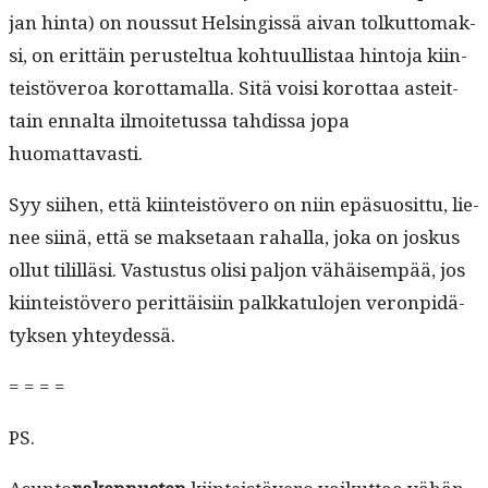
jan hin­ta) on nous­sut Helsingis­sä aivan tolkut­tomak­
si, on erit­täin perustel­tua kohtu­ullis­taa hin­to­ja kiin­
teistöveroa korot­ta­mal­la. Sitä voisi korot­taa asteit­
tain ennal­ta ilmoite­tus­sa tahdis­sa jopa
huomattavasti.
Syy siihen, että kiin­teistövero on niin epä­su­osit­tu, lie­
nee siinä, että se mak­se­taan rahal­la, joka on joskus
ollut tilil­läsi. Vas­tus­tus olisi paljon vähäisem­pää, jos
kiin­teistövero perit­täisi­in palkkat­u­lo­jen veron­pidä­
tyk­sen yhteydessä.
= = = =
PS.