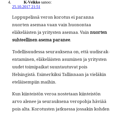
K-Veikko
sanoo:
25.10.2017 21:51
Lop­pu­pelis­sä veron koro­tus ei paran­na
nuorten ase­maa vaan vain huonon­taa
eläkeläis­ten ja yri­tys­ten ase­maa. Vain
nuorten
suh­teelli­nen ase­ma para­nee
.
Todel­lisu­udessa seu­rauk­se­na on, että uud­is­rak­
en­t­a­mi­nen, eläkeläis­ten asum­i­nen ja yri­tys­ten
uudet toimi­paikat suun­tau­tu­vat pois
Helsingistä. Esimerkik­si Tallinnaan ja vieläkin
eteläisem­pi­in maihin.
Kun kiin­teistön veroa nos­te­taan kiin­teistön
arvo ale­nee ja seu­rauk­se­na veropo­h­ja häviää
pois alta. Koro­tusten jatkues­sa jos­sakin kohden