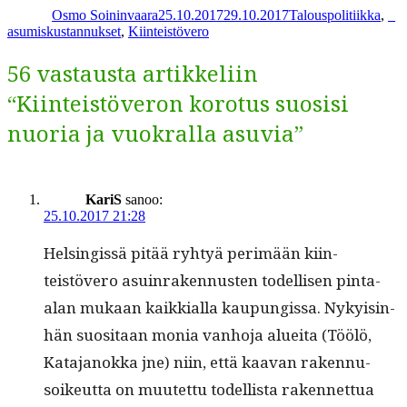
Osmo Soininvaara
25.10.2017
29.10.2017
Talouspolitiikka
,
_
asumiskustannukset
,
Kiinteistövero
56 vastausta artikkeliin
“Kiinteistöveron korotus suosisi
nuoria ja vuokralla asuvia”
KariS
sanoo:
25.10.2017 21:28
Helsingis­sä pitää ryhtyä per­imään kiin­
teistövero asuin­raken­nusten todel­lisen pin­ta-
alan mukaan kaikkial­la kaupungis­sa. Nyky­is­in­
hän suosi­taan monia van­ho­ja aluei­ta (Töölö,
Kata­janok­ka jne) niin, että kaa­van raken­nu­
soikeut­ta on muutet­tu todel­lista raken­net­tua