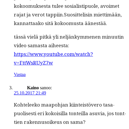
kokoomuk­ses­ta tulee sosial­is­tipuole, avoimet
rajat ja verot tappiin.Suosittelisin miet­timään,
kan­nat­taako sitä kokoomus­ta äänestää.
tässä vielä pitkä yli neljänkymme­nen min­uutin
video samas­ta aiheesta:
https://www.youtube.com/watch?
v=FttWsRUyZ7w
Vastaa
Kaino
sanoo:
25.10.2017 21:49
Kohteleeko maapo­h­jan kiin­teistövero tas­a­
puolis­es­ti eri kokoisil­la ton­teil­la asu­via, jos tont­
tien raken­nu­soikeus on sama?