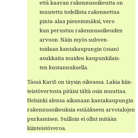
että kaa­van raken­nu­soikeut­ta on
muutet­tu todel­lista raken­net­tua
pin­ta-alaa pienem­mäk­si, vero
kun perus­tuu raken­nu­soikeu­den
arvoon. Näin myös sub­ven­
toidaan kan­takaupun­gin (osan)
asukkai­ta muiden kaupunki­lais­
ten kustannuksella.
Tässä KariS on täysin oike­as­sa. Lakia kiin­
teistöver­tos­ta pitäisi tältä osin muut­taa.
Helsin­ki alen­sa aikanaan kan­takaupun­gin
raken­nu­soikeuk­sia estääk­seen arvotalo­jen
purkamisen. Suil­loin ei ollut mitään
kiinteistöveroa.