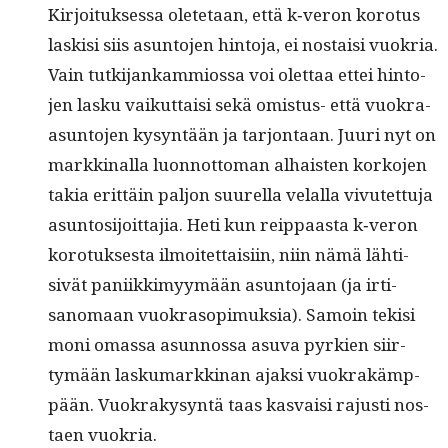
Kir­joituk­ses­sa olete­taan, että k‑veron koro­tus
lask­isi siis asun­to­jen hin­to­ja, ei nos­taisi vuokria.
Vain tutk­i­jankam­mios­sa voi olet­taa ettei hin­to­
jen lasku vaikut­taisi sekä omis­tus- että vuokra-
asun­to­jen kysyn­tään ja tar­jon­taan. Juuri nyt on
markki­nal­la luon­not­toman alhais­ten korko­jen
takia erit­täin paljon suurel­la velal­la vivutet­tu­ja
asun­tosi­joit­ta­jia. Heti kun reip­paas­ta k‑veron
koro­tuk­ses­ta ilmoitet­taisi­in, niin nämä lähti­
sivät pani­ikkimyymään asun­to­jaan (ja irti­
sanomaan vuokra­sopimuk­sia). Samoin tek­isi
moni omas­sa asun­nos­sa asu­va pyrkien siir­
tymään lasku­markki­nan ajak­si vuokrakämp­
pään. Vuokrakysyn­tä taas kas­vaisi rajusti nos­
taen vuokria.