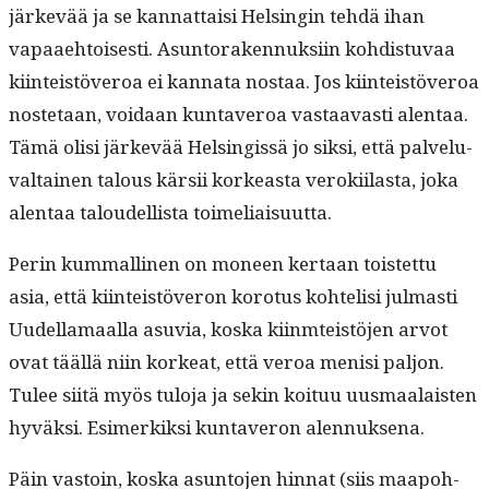
järkevää ja se kan­nat­taisi Helsin­gin tehdä ihan
vapaae­htois­es­ti. Asun­toraken­nuk­si­in kohdis­tu­vaa
kiin­teistöveroa ei kan­na­ta nos­taa. Jos kiin­teistöveroa
nos­te­taan, voidaan kun­taveroa vas­taavasti alen­taa.
Tämä olisi järkevää Helsingis­sä jo sik­si, että palvelu­
val­tainen talous kär­sii korkeas­ta veroki­ilas­ta, joka
alen­taa taloudel­lista toimeliaisuutta.
Perin kum­malli­nen on mon­een ker­taan tois­tet­tu
asia, että kiin­teistöveron koro­tus kohtelisi jul­masti
Uudel­la­maal­la asu­via, kos­ka kiin­mteistö­jen arvot
ovat tääl­lä niin korkeat, että veroa menisi paljon.
Tulee siitä myös tulo­ja ja sekin koituu uus­maalais­ten
hyväk­si. Esimerkik­si kun­taveron alennuksena.
Päin vas­toin, kos­ka asun­to­jen hin­nat (siis maapo­h­