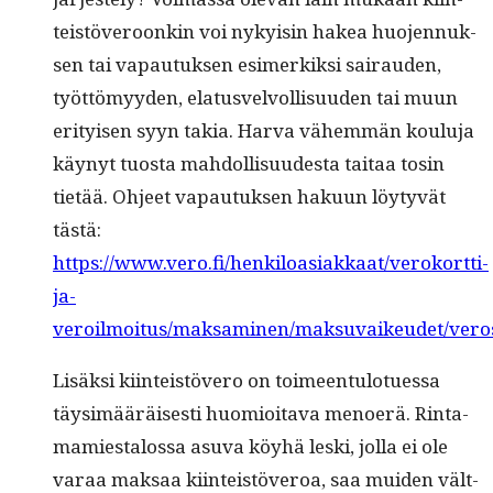
teistöveroonkin voi nyky­isin hakea huo­jen­nuk­
sen tai vapau­tuk­sen esimerkik­si sairau­den,
työt­tömyy­den, ela­tusvelvol­lisu­u­den tai muun
eri­tyisen syyn takia. Har­va vähem­män koulu­ja
käynyt tuos­ta mah­dol­lisu­ud­es­ta taitaa tosin
tietää. Ohjeet vapau­tuk­sen haku­un löy­tyvät
tästä:
https://www.vero.fi/henkiloasiakkaat/verokortti-
ja-
veroilmoitus/maksaminen/maksuvaikeudet/vero
Lisäk­si kiin­teistövero on toimeen­tu­lotues­sa
täysimääräis­es­ti huomioita­va meno­erä. Rin­ta­
mami­estalos­sa asu­va köy­hä les­ki, jol­la ei ole
varaa mak­saa kiin­teistöveroa, saa muiden vält­