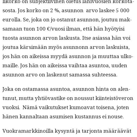
liko­rko on sub­jek­ti­ivi­nen ole­tus lähivu­osien korko­ta­
sos­ta. Jos korko on 2 %, asun­non arvo las­kee 5 000
eurol­la. Se, joka on jo ostanut asun­non, joutuu mak­
samaan tuon 100 €/vuosi ilman, että hän hyö­ty­isi
tuos­ta asun­non arvon laskus­ta. Itse asi­as­sa hän voi
joutua kär­simään myös asun­nonn arvon laskuista,
jos hän on aikeis­sa myy­dä asun­non ja muut­taa ulko­
maille. Jos hän on aikeis­sa vai­h­taa asun­toa, uuden
asun­non arvo on laskenut samas­sa suhteessa.
Joka on osta­mas­sa asun­toa, asun­non hin­ta on alen­
tunut, mut­ta yhtiö­vastike on nous­sut kiin­teistöveron
vuok­si. Nämä vaiku­tuk­set kumoa­vat toise­na, joten
hänen kannal­taan asumisen kus­tan­nus ei nouse.
Vuokra­markki­noil­la kysyn­tä ja tar­jon­ta määräävät