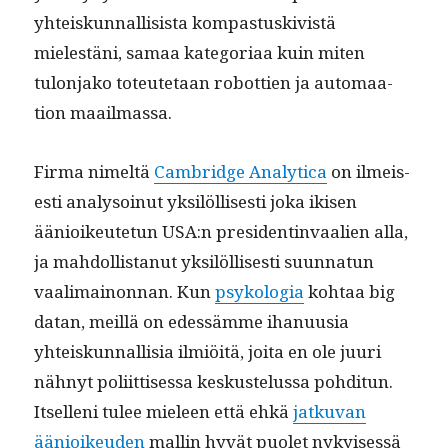
yhteiskun­nal­li­sista kom­pas­tuskivistä
mielestäni, samaa kat­e­go­ri­aa kuin miten
tulon­jako toteutetaan robot­tien ja automaa­
tion maailmassa.
Fir­ma nimeltä
Cam­bridge Ana­lyt­i­ca
on ilmeis­
es­ti analysoin­ut yksilöl­lis­es­ti joka ikisen
äänioikeutetun USA:n pres­i­dentin­vaalien alla,
ja mah­dol­lis­tanut yksilöl­lis­es­ti suun­natun
vaal­i­main­on­nan. Kun
psykolo­gia
kohtaa big
datan, meil­lä on edessämme ihanu­u­sia
yhteiskun­nal­lisia ilmiöitä, joi­ta en ole juuri
näh­nyt poli­it­tises­sa keskustelus­sa pohdi­tun.
Itsel­leni tulee mieleen että ehkä
jatku­van
äänioikeu­den
mallin hyvät puo­let nykyisessä