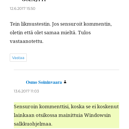
12.6.2017 15:50
Tein lik­mustestin. Jos sen­suroit kom­mentin,
oletin että olet samaa mieltä. Tulos
vastaanotettu.
Vastaa
Osmo Soininvaara
sanoo:
13.6.2017 11:03
Sen­suroin kom­ment­tisi, kos­ka se ei koskenut
lainkaan otsikos­sa mainit­tuia Win­dowsin
salkkuohjelmaa.