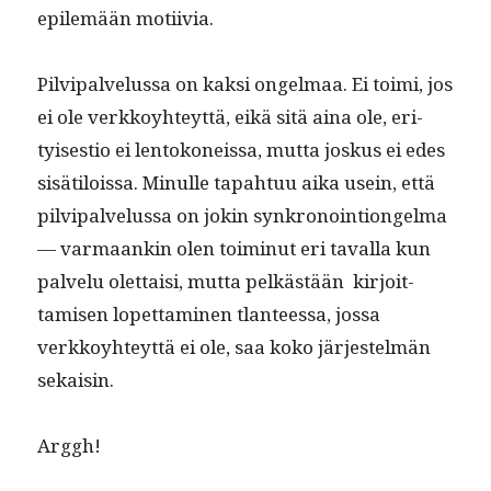
epilemään motiivia.
Pil­vipalvelus­sa on kak­si ongel­maa. Ei toi­mi, jos
ei ole verkkoy­hteyt­tä, eikä sitä aina ole, eri­
tyis­es­tio ei lentokoneis­sa, mut­ta joskus ei edes
sisätilois­sa. Min­ulle tapah­tuu aika usein, että
pil­vipalvelus­sa on jokin synkro­noin­tion­gel­ma
— var­maankin olen toimin­ut eri taval­la kun
palvelu olet­taisi, mut­ta pelkästään kir­joit­
tamisen lopet­ta­mi­nen tlanteessa, jos­sa
verkkoy­hteyt­tä ei ole, saa koko jär­jestelmän
sekaisin.
Arggh!