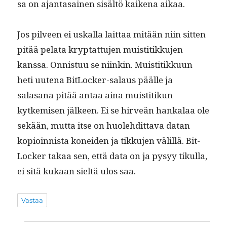
sa on ajan­ta­sainen sisältö kaike­na aikaa.
Jos pil­veen ei uskalla lait­taa mitään niin sit­ten
pitää pela­ta kryptat­tu­jen muis­ti­tikku­jen
kanssa. Onnis­tuu se niinkin. Muis­ti­tikku­un
heti uute­na Bit­Lock­er-salaus päälle ja
salasana pitää antaa aina muis­ti­tikun
kytkemisen jäl­keen. Ei se hirveän han­kalaa ole
sekään, mut­ta itse on huole­hdit­ta­va datan
kopi­oin­nista konei­den ja tikku­jen välil­lä. Bit­
Lock­er takaa sen, että data on ja pysyy tikul­la,
ei sitä kukaan sieltä ulos saa.
Vastaa