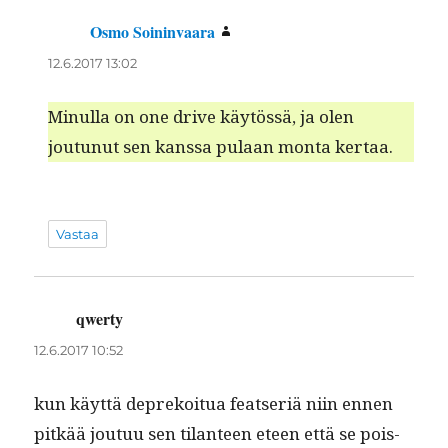
Osmo Soininvaara
sanoo:
12.6.2017 13:02
Min­ul­la on one dri­ve käytössä, ja olen
joutunut sen kanssa pulaan mon­ta kertaa.
Vastaa
qwerty
sanoo:
12.6.2017 10:52
kun käyt­tä deprekoitua feat­ser­iä niin ennen
pitkää joutuu sen tilanteen eteen että se pois­