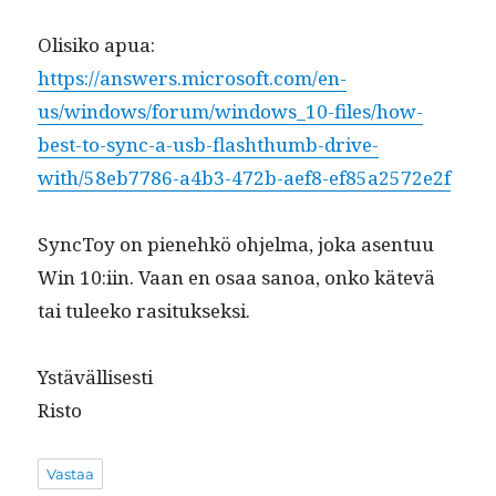
Olisiko apua:
https://answers.microsoft.com/en-
us/windows/forum/windows_10-files/how-
best-to-sync-a-usb-flashthumb-drive-
with/58eb7786-a4b3-472b-aef8-ef85a2572e2f
Sync­Toy on pienehkö ohjel­ma, joka asen­tuu
Win 10:iin. Vaan en osaa sanoa, onko kätevä
tai tuleeko rasitukseksi.
Ystäväl­lis­es­ti
Risto
Vastaa