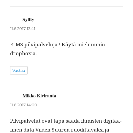
Syltty
sanoo:
11.6.2017 13:41
Ei MS pil­vipalvelu­ja ! Käytä mielum­min
dropboxia.
Vastaa
Mikko Kiviranta
sanoo:
11.6.2017 14:00
Pil­vipalve­lut ovat tapa saa­da ihmis­ten dig­i­taa­
li­nen data Viiden Suuren ruodit­tavak­si ja