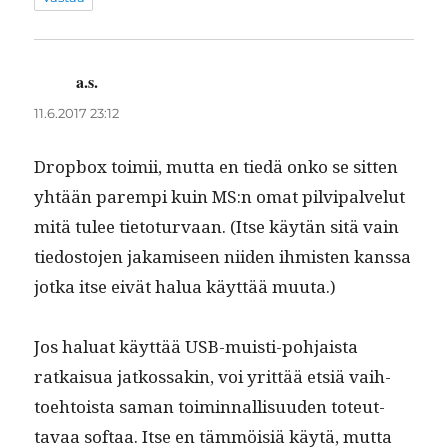
a.s.
sanoo:
11.6.2017 23:12
Drop­box toimii, mut­ta en tiedä onko se sit­ten
yhtään parem­pi kuin MS:n omat pil­vipalve­lut
mitä tulee tieto­tur­vaan. (Itse käytän sitä vain
tiedos­to­jen jakamiseen niiden ihmis­ten kanssa
jot­ka itse eivät halua käyt­tää muuta.)
Jos halu­at käyt­tää USB-muisti-poh­jaista
ratkaisua jatkos­sakin, voi yrit­tää etsiä vai­h­
toe­htoista saman toimin­nal­lisu­u­den toteut­
tavaa sof­t­aa. Itse en täm­möisiä käytä, mut­ta