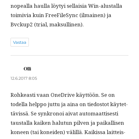
nopeal­la haulla löy­tyi sel­l­aisia Win-alustal­la
toimivia kuin FreeFile­Sync (ilmainen) ja
Bvckup2 (tri­al, maksullinen).
Vastaa
Olli
sanoo:
12.6.2017 8:05
Rohkeasti vaan OneDrive käyt­töön. Se on
todel­la help­po jut­tu ja aina on tiedos­tot käytet­
tävis­sä. Se synkro­noi aivat automaat­tis­es­ti
taustal­la kaiken halu­tun pil­ven ja paikallisen
koneen (tai konei­den) välil­lä. Kaikissa lait­teis­