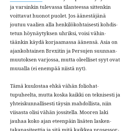
ja varsinkin tulevas­sa tilanteessa sit­tenkin
voit­ta­vat huonot puo­let. Jos äänestäjänä
joutuu vaalien alla henkilöko­htais­es­ti kohdis­
te­tun höynäy­tyk­sen uhrik­si, voisi vähin­
täänkin käy­dä kor­jaa­mas­sa äänen­sä. Asia on
ajanko­htainen Brex­itin ja Per­su­jen suun­nan­
muu­tok­sen var­jos­sa, mut­ta oleel­liset syyt ovat
muual­la (ei enem­pää niistä nyt).
Tämä kuu­lostaa ehkä vähän folio­hat­
tupuheelta, mut­ta kos­ka kaik­ki on teknis­es­ti ja
yhteiskun­nal­lis­es­ti täysin mah­dol­lista, niin
viisas­ta olisi vähän jos­sitel­la. Mooren laki
jauhaa koko ajan eteen­päin lisäten lasken­
taka­p­a­siteet­tia ja sitä mitä kaikkea pros­es­sor­