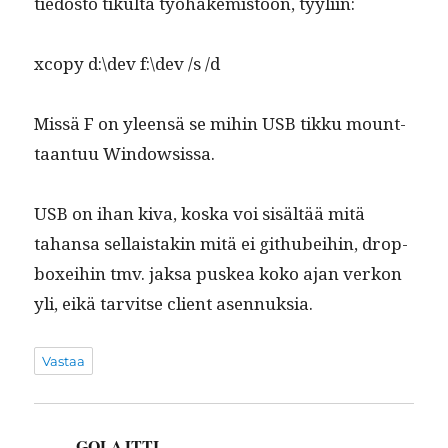
tiedos­to tikul­ta työhakemis­toon, tyyliin:
xcopy d:\dev f:\dev /s /d
Mis­sä F on yleen­sä se mihin USB tikku mount­
taan­tuu Windowsissa.
USB on ihan kiva, kos­ka voi sisältää mitä
tahansa sel­l­ais­takin mitä ei githubei­hin, drop­
box­ei­hin tmv. jak­sa puskea koko ajan verkon
yli, eikä tarvitse client asennuksia.
Vastaa
GOLAJTTI
sanoo: