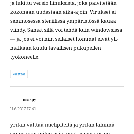
ja lukit­tu ver­sio Linuk­sista, joka päivitetään
kokon­aan uud­estaan aika-ajoin. Viruk­set ei
sem­moses­sa steri­ilis­sä ympäristössä kauaa
viihdy. Samat sil­lä voi tehdä kuin win­dow­sis­sa
— ja jos ei voi niin sel­l­aiset hom­mat eivät yli­
malka­an kuu­lu taval­lisen puku­pellen
työkoneelle.
Vastaa
nsaspy
sanoo:
11.6.2017 17:41
yritän vält­tää mielip­iteitä ja yritän lähin­nä
sanoa vain miten asi­at ovat ja vas­taus on