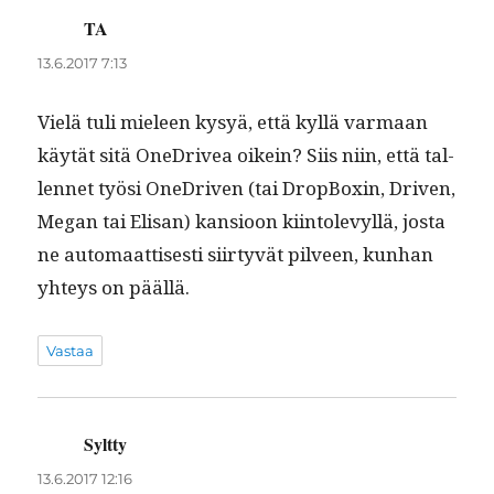
TA
sanoo:
13.6.2017 7:13
Vielä tuli mieleen kysyä, että kyl­lä var­maan
käytät sitä OneDrivea oikein? Siis niin, että tal­
len­net työsi OneDriv­en (tai Drop­Box­in, Dri­ven,
Megan tai Elisan) kan­sioon kiin­tolevyl­lä, jos­ta
ne automaat­tis­es­ti siir­tyvät pil­veen, kun­han
yhteys on päällä.
Vastaa
Syltty
sanoo:
13.6.2017 12:16