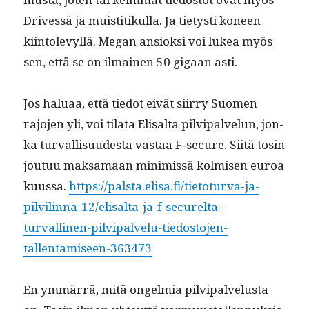
Dri­vessä ja muis­ti­tikul­la. Ja tietysti koneen
kiin­tolevyl­lä. Megan ansiok­si voi lukea myös
sen, että se on ilmainen 50 gigaan asti.
Jos halu­aa, että tiedot eivät siir­ry Suomen
rajo­jen yli, voi tila­ta Elisalta pil­vipalvelun, jon­
ka tur­val­lisu­ud­es­ta vas­taa F‑secure. Siitä tosin
joutuu mak­samaan min­imis­sä kolmisen euroa
kuus­sa.
https://palsta.elisa.fi/tietoturva-ja-
pilvilinna-12/elisalta-ja-f-securelta-
turvallinen-pilvipalvelu-tiedostojen-
tallentamiseen-363473
En ymmär­rä, mitä ongelmia pil­vipalvelus­ta