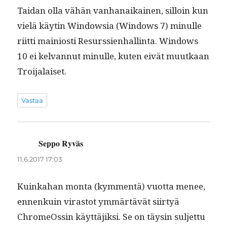
Taidan olla vähän van­hanaikainen, sil­loin kun
vielä käytin Win­dowsia (Win­dows 7) min­ulle
riit­ti main­iosti Resurssien­hallinta. Win­dows
10 ei kel­van­nut min­ulle, kuten eivät muutkaan
Troijalaiset.
Vastaa
Seppo Ryväs
sanoo:
11.6.2017 17:03
Kuinka­han mon­ta (kym­men­tä) vuot­ta menee,
ennenkuin viras­tot ymmärtävät siir­tyä
ChromeOssin käyt­täjik­si. Se on täysin sul­jet­tu