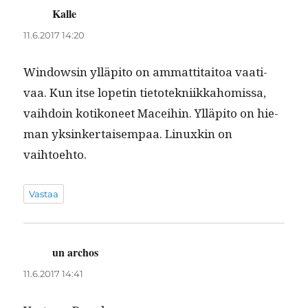
Kalle
sanoo:
11.6.2017 14:20
Win­dowsin ylläpi­to on ammat­ti­taitoa vaa­ti­
vaa. Kun itse lopetin tietotekni­ikka­homis­sa,
vai­h­doin kotikoneet Macei­hin. Ylläpi­to on hie­
man yksinker­taisem­paa. Lin­uxkin on
vaihtoehto.
Vastaa
un archos
sanoo:
11.6.2017 14:41