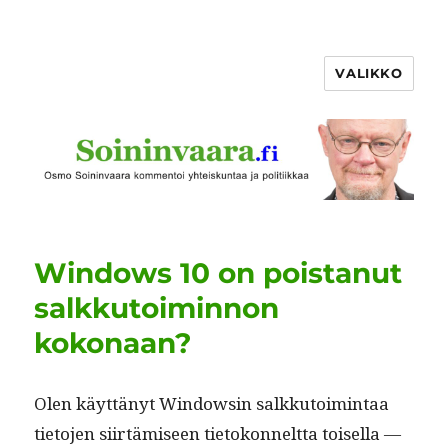
VALIKKO
Windows 10 on poistanut
salkkutoiminnon
kokonaan?
Olen käyt­tänyt Win­dowsin salkku­toim­intaa
tieto­jen siirtämiseen tietokon­nelt­ta toisel­la —