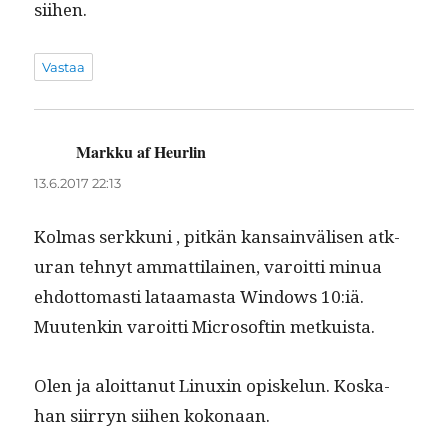
siihen.
Vastaa
Markku af Heurlin
sanoo:
13.6.2017 22:13
Kol­mas serkku­ni , pitkän kan­sain­välisen atk-
uran tehnyt ammat­ti­lainen, varoit­ti min­ua
ehdot­tomasti lataa­mas­ta Win­dows 10:iä.
Muutenkin varoit­ti Microsoft­in metkuista.
Olen ja aloit­tanut Lin­ux­in opiskelun. Koska­
han siir­ryn siihen kokonaan.