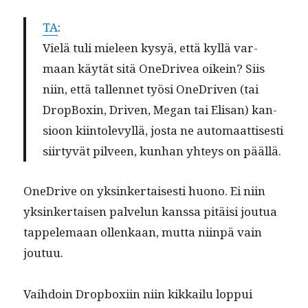
TA
:
Vielä tuli mieleen kysyä, että kyl­lä var­
maan käytät sitä OneDrivea oikein? Siis
niin, että tal­len­net työsi OneDriv­en (tai
Drop­Box­in, Dri­ven, Megan tai Elisan) kan­
sioon kiin­tolevyl­lä, jos­ta ne automaat­tis­es­ti
siir­tyvät pil­veen, kun­han yhteys on päällä.
OneDrive on yksinker­tais­es­ti huono. Ei niin
yksinker­taisen palvelun kanssa pitäisi joutua
tap­pele­maan ollenkaan, mut­ta niin­pä vain
joutuu.
Vai­h­doin Drop­boxi­in niin kikkailu lop­pui