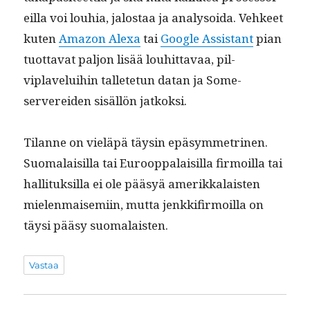
eil­la voi louhia, jalostaa ja analysoi­da. Vehkeet
kuten
Ama­zon Alexa
tai
Google Assis­tant
pian
tuot­ta­vat paljon lisää louhit­tavaa, pil­
viplavelui­hin tal­lete­tun datan ja Some-
serverei­den sisäl­lön jatkoksi.
Tilanne on vieläpä täysin epäsym­metri­nen.
Suo­ma­laisil­la tai Euroop­palaisil­la fir­moil­la tai
hal­li­tuk­sil­la ei ole pääsyä amerikkalais­ten
mie­len­maisemi­in, mut­ta jenkki­fir­moil­la on
täysi pääsy suomalaisten.
Vastaa