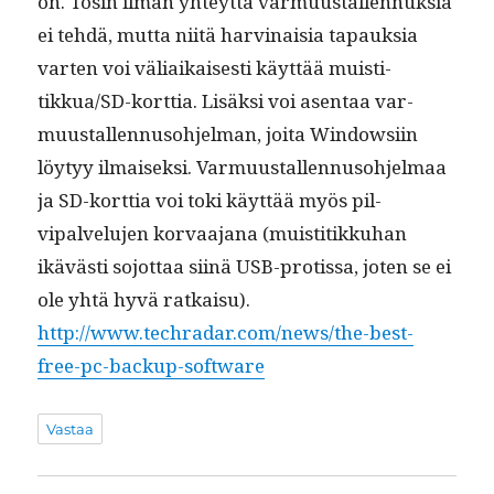
on. Tosin ilman yhteyt­tä var­muustal­len­nuk­sia
ei tehdä, mut­ta niitä harv­inaisia tapauk­sia
varten voi väli­aikaises­ti käyt­tää muis­ti­
tikkua/SD-kort­tia. Lisäk­si voi asen­taa var­
muustal­len­nu­so­hjel­man, joi­ta Win­dowsi­in
löy­tyy ilmaisek­si. Var­muustal­len­nu­so­hjel­maa
ja SD-kort­tia voi toki käyt­tää myös pil­
vipalvelu­jen kor­vaa­jana (muis­ti­tikkuhan
ikävästi sojot­taa siinä USB-pro­tis­sa, joten se ei
ole yhtä hyvä ratkaisu).
http://www.techradar.com/news/the-best-
free-pc-backup-software
Vastaa