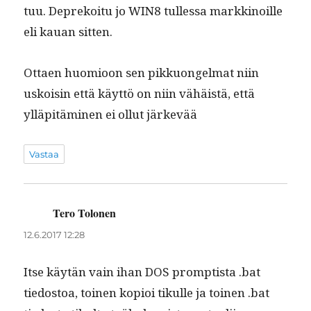
tuu. Deprekoitu jo WIN8 tul­lessa markki­noille
eli kauan sitten.
Ottaen huomioon sen pikkuon­gel­mat niin
uskoisin että käyt­tö on niin vähäistä, että
ylläpitämi­nen ei ollut järkevää
Vastaa
Tero Tolonen
sanoo:
12.6.2017 12:28
Itse käytän vain ihan DOS promp­tista .bat
tiedos­toa, toinen kopi­oi tikulle ja toinen .bat