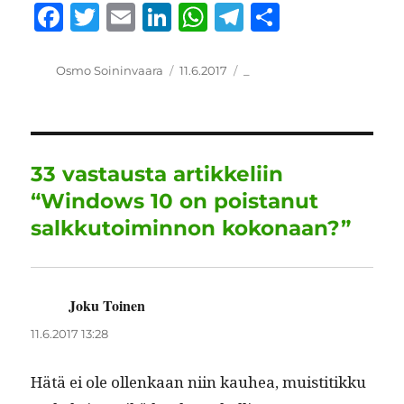
F
T
E
Li
W
T
S
a
w
m
n
h
el
h
c
it
ai
k
at
e
a
Kirjoittaja
Julkaistu
Kategoriat
Osmo Soininvaara
11.6.2017
_
e
te
l
e
s
g
re
b
r
d
A
r
o
I
p
a
33 vastausta artikkeliin
o
n
p
m
“Windows 10 on poistanut
k
salkkutoiminnon kokonaan?”
Joku Toinen
sanoo:
11.6.2017 13:28
Hätä ei ole ollenkaan niin kauhea, muis­ti­tikku