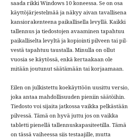
saa­da rik­ki Win­dows 10 koneessa. Se on osa
käyt­töjär­jestelmää ja näkyy aivan taval­lise­na
kan­sio­rak­en­teena paikallisel­la levyl­lä. Kaik­ki
tal­len­nus ja tiedos­to­jen avaami­nen tapah­tuu
paikalliselta levyltä ja kopi­oin­ti pil­veen tai pil­
vestä tapah­tuu taustal­la. Min­ul­la on ollut
vuosia se käytössä, enkä ker­taakaan ole
mitään joutunut säätämään tai korjaamaan.
Eilen on julk­istet­tu koekäyt­töön uusit­tu ver­sio,
joka antaa mah­dol­lisu­u­den pieni­in säätöi­hin.
Tiedos­to voi sijai­ta jatkos­sa vaik­ka pelkästään
pil­vessä. Tämä on hyvä jut­tu jos on vaik­ka
tablet­ti pienel­lä tal­len­nuska­p­a­siteetil­la. Tämä
on tässä vai­heessa siis tes­taa­jille, mut­ta