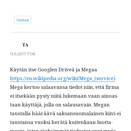
Vastaa
TA
sanoo:
13.6.2017 7:08
Käytän itse Googlen Dri­veä ja Megaa
https://en.wikipedia.org/wiki/Mega_(service)
.
Mega ker­too salaa­vansa tiedot niin, että fir­ma
ei itsekään pysty niitä luke­maan vaan ain­oas­
taan käyt­täjä, jol­la on salausavain. Megan
taustal­la hääräävä sak­san­suo­ma­lainen kiivi ei
taus­tansa vuok­si herätä kuitenkaan luot­ta­
mus­ta, joten tärkeim­mät tiedos­tot ovat myös