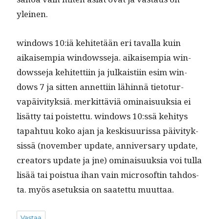
yleinen.
win­dows 10:iä kehitetään eri taval­la kuin
aikaisem­pia win­dowsse­ja. aikaisem­pia win­
dowsse­ja kehitet­ti­in ja julka­isti­in esim win­
dows 7 ja sit­ten annet­ti­in lähin­nä tieto­tur­
vapäiv­i­tyk­siä. merkit­täviä omi­naisuuk­sia ei
lisät­ty tai pois­tet­tu. win­dows 10:ssä kehi­tys
tapah­tuu koko ajan ja keskisu­uris­sa päiv­i­tyk­
sis­sä (novem­ber update, anniver­sary update,
cre­ators update ja jne) omi­naisuuk­sia voi tul­la
lisää tai pois­tua ihan vain microsoft­in tah­dos­
ta. myös ase­tuk­sia on saatet­tu muuttaa.
Vastaa