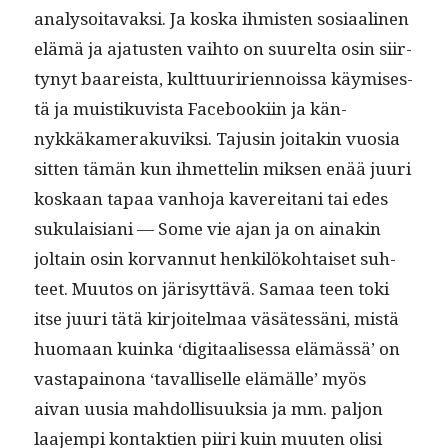
analysoitavak­si. Ja kos­ka ihmis­ten sosi­aa­li­nen
elämä ja aja­tusten vai­h­to on suurelta osin siir­
tynyt baareista, kult­tuuriri­en­nois­sa käymis­es­
tä ja muis­tiku­vista Face­booki­in ja kän­
nykkäkam­er­aku­viksi. Tajusin joitakin vuosia
sit­ten tämän kun ihmettelin mik­sen enää juuri
koskaan tapaa van­ho­ja kavere­i­tani tai edes
suku­laisiani — Some vie ajan ja on ainakin
joltain osin kor­van­nut henkilöko­htaiset suh­
teet. Muu­tos on järisyt­tävä. Samaa teen toki
itse juuri tätä kir­joitel­maa väsätessäni, mis­tä
huo­maan kuin­ka ‘dig­i­taalises­sa elämässä’ on
vastapain­ona ‘taval­liselle elämälle’ myös
aivan uusia mah­dol­lisuuk­sia ja mm. paljon
laa­jem­pi kon­tak­tien piiri kuin muuten olisi