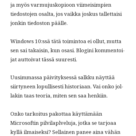
ja myös var­mu­jusko­pi­oon viimeisimpi­en
tiedos­to­jen osalta, jos vaik­ka joskus tal­let­taisi
jonkin tiedos­ton päälle.
Win­dows 10:ssä tätä toim­intoa ei ollut, mut­ta
sen sai takaisin, kun osasi. Blogi­ni kom­men­toi­
jat aut­toi­vat tässä suuresti.
Uusim­mas­sa päiv­i­tyk­sessä salkku näyt­tää
siir­tyneen lop­ullis­es­ti his­to­ri­aan. Vai onko jol­
lakin taas teo­ria, miten sen saa henkiin.
Onko tarkoi­tus pakot­taa käyt­tämään
Microsoft­in pil­vi­laplvelu­ja, jot­ka se tar­joaa
kyl­lä ilmaisek­si? Sel­l­ainen panee aina vähän