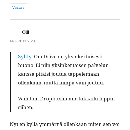
Vastaa
Olli
sanoo:
14.6.2017 7:29
Sylt­ty
: OneDrive on yksinker­tais­es­ti
huono. Ei niin yksinker­taisen palvelun
kanssa pitäisi joutua tap­pele­maan
ollenkaan, mut­ta niin­pä vain joutuu.
Vai­h­doin Drop­boxi­in niin kikkailu lop­pui
siihen.
Nyt en kyl­lä ymmär­rä ollenkaan miten sen voi