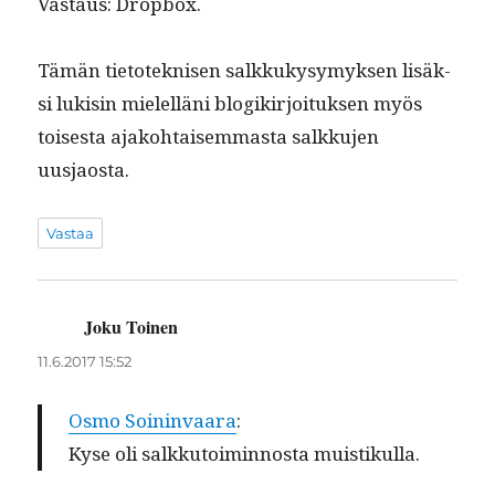
Vas­taus: Dropbox.
Tämän tietoteknisen salkkukysymyk­sen lisäk­
si luk­isin mielel­läni blogikir­joituk­sen myös
tois­es­ta ajako­htaisem­mas­ta salkku­jen
uusjaosta.
Vastaa
Joku Toinen
sanoo:
11.6.2017 15:52
Osmo Soin­in­vaara
:
Kyse oli salkku­toimin­nos­ta muistikulla.