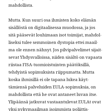
mahdollista.
Mut­ta. Kun suuri osa ihmis­ten koko elämän
sisäl­löstä on dig­i­taalises­sa muo­dos­sa, ja jos
sitä pää­sevät louhi­maan isot toim­i­jat, mah­dol­
lisek­si tulee sem­moinen dystopia ettei maail­
ma ole ennen näh­nyt. Jos pil­vipalve­limet sijait­
se­vat Yhdys­val­lois­sa, niiden sisältö on vapaa­ta
riis­taa FISA-tuomiois­tu­in­ten päätök­sil­lä,
tehdy­istä sopimuk­sista riip­pumat­ta. Mut­ta
kos­ka ihmisil­lä ei ole tapana lukea käyt­
tämien­sä palvelu­iden EULA-sopimuk­sia, on
mah­dol­lista että he ovat anta­neet luvan itse.
Ylipään­sä jatku­vat vas­taan­tule­vat EULAt ovat
yksi nyky­maail­man isoim­mista poli­it­tis-