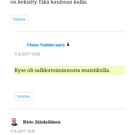
on kek­sit­ty. Eikä kauhean kallis.
Vastaa
Osmo Soininvaara
sanoo:
11.6.2017 13:55
Kyse oli salkku­toimin­nos­ta muistikulla.
Vastaa
Risto Jääskeläinen
sanoo:
11.6.2017 13:31