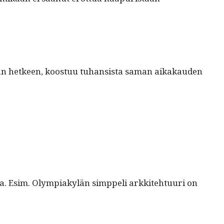
an het­keen, koos­t­uu tuhan­sista saman aikakau­den
oi­ta. Esim. Olympiakylän simp­peli arkkite­htu­uri on