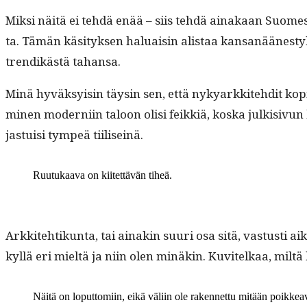
Mik­si näitä ei tehdä enää – siis tehdä ainakaan Suomes­sa
ta. Tämän käsi­tyk­sen halu­aisin alis­taa kansanäänes
trendikästä tahansa.
Minä hyväksy­isin täysin sen, että nyk­yarkkite­hdit kopi­o
mi­nen mod­erni­in taloon olisi feikkiä, kos­ka julk­i­sivun 
jas­tu­isi tym­peä tiiliseinä.
Ruu­tukaa­va on kiitet­tävän tiheä.
Arkkite­htikun­ta, tai ainakin suuri osa sitä, vas­tusti ai
kyl­lä eri mieltä ja niin olen minäkin. Kuvitelkaa, miltä 
Näitä on lop­ut­tomi­in, eikä väli­in ole raken­net­tu mitään poikkea