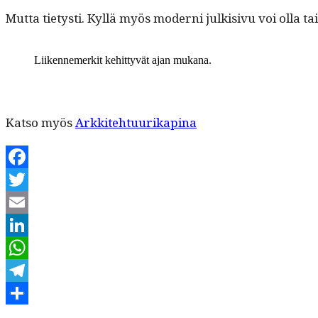
Mut­ta tietysti. Kyl­lä myös mod­erni julk­i­sivu voi olla 
Liiken­nemerk­it kehit­tyvät ajan mukana.
Kat­so myös
Arkkite­htu­urikap­ina
Facebook
Twitter
Email
LinkedIn
WhatsApp
Telegram
Kirjoittaja
Julkaistu
Kategoriat
Share