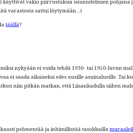
 käyt­tivät vakio piir­rus­tuk­sia suun­nitelmien poh­jana ja
 mitä varas­tos­ta sat­tui löytymään…)
­la
tääl­lä
?
vät mik­si nykyään ei voi­da tehdä 1930- tai 1950-luvun ma
aavaa ei saa­da aikaisek­si edes uusille asuinalueille. Tai k
kuu niin pitkän matkan, että Liisankadul­la siihen mah­tui 3 
okkaasti pehmen­tää ja inhimil­listää tasokkail­la
muraaleil