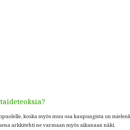
 taideteoksia?
p­uolelle, kos­ka myös muu osa kaupungista on mie­lenki­in
l­l­aise­na arkkite­hti ne var­maan myös aikanaan näki.