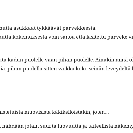
s, mut­ta asukkaat tykkäävät parvekkeesta.
t­ta koke­muk­ses­ta voin sanoa että lasitet­tu parveke vi
a­ta kadun puolelle vaan pihan puolelle. Ainakin minä olen t
ia, pihan puolel­la sit­ten vaik­ka koko seinän lev­ey­deltä
te­tu­ista muo­vi­sista käkikel­lois­takin, joten…
a nähdään jotain suur­ta luovu­ut­ta ja taiteel­lista näke­my