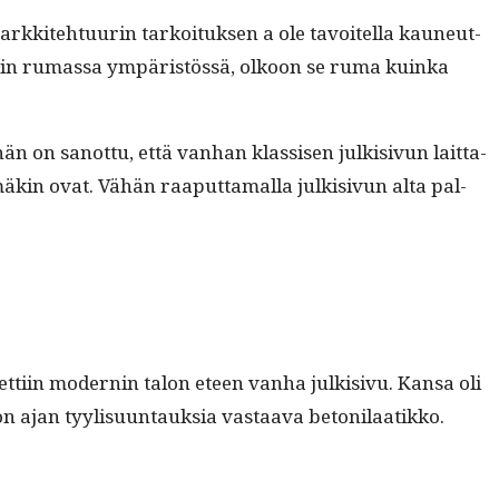
 arkkite­htu­urin tarkoituk­sen a ole tavoitel­la kauneut­
 kuin rumas­sa ympäristössä, olkoon se ruma kuin­ka
on san­ot­tu, että van­han klas­sisen julk­i­sivun lait­ta­
ämäkin ovat. Vähän raa­put­ta­mal­la julk­i­sivun alta pal­
­ti­in mod­ernin talon eteen van­ha julk­i­sivu. Kansa oli
on ajan tyylisu­un­tauk­sia vas­taa­va betonilaatikko.