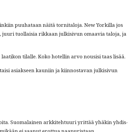
ki­in puuhataan näitä tor­ni­talo­ja. New Yorkil­la jos
juuri tuol­laisia rikkaan julk­i­sivun omaavia talo­ja, ja
 laatikon tilalle. Koko hotellin arvo nousisi taas lisää.
si asi­ak­seen kau­ni­in ja kiin­nos­ta­van julk­i­sivun
oi­ta. Suo­ma­lainen arkkite­htu­uri yrit­tää yhäkin yhdis­
an ja mikään ei saanut erot­tua naapuristaan