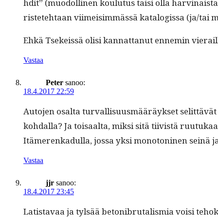
hdit” (muodolli­nen koulu­tus taisi olla harv­inaista)
ris­tete­htaan viimeisim­mässä kat­a­l­o­gis­sa (ja/tai
Ehkä Tsekeis­sä olisi kan­nat­tanut enne­min vierail
Vastaa
Peter
sanoo:
18.4.2017 22:59
Auto­jen osalta tur­val­lisu­us­määräyk­set selit­tä
kohdal­la? Ja toisaal­ta, mik­si sitä tiivistä ruu­tuk
Itämerenkadul­la, jos­sa yksi monot­o­ni­nen seinä jat
Vastaa
jjr
sanoo:
18.4.2017 23:45
Latis­tavaa ja tyl­sää betoni­bru­tal­is­mia voisi teh