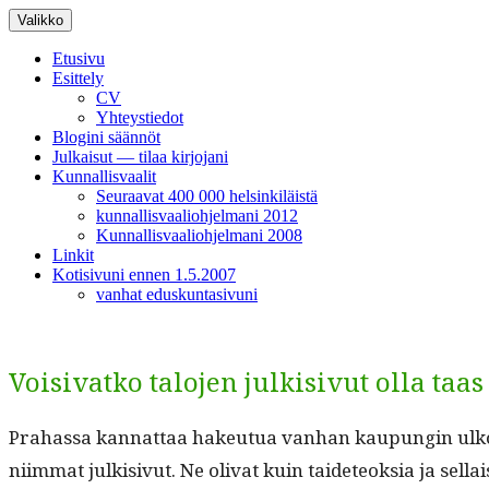
Siirry
Valikko
sisältöön
Etusivu
Esittely
CV
Yhteystiedot
Blogini säännöt
Julkaisut — tilaa kirjojani
Kunnallisvaalit
Seuraavat 400 000 helsinkiläistä
kunnallisvaaliohjelmani 2012
Kunnallisvaaliohjelmani 2008
Linkit
Kotisivuni ennen 1.5.2007
vanhat eduskuntasivuni
Voisivatko talojen julkisivut olla taas
Pra­has­sa kan­nat­taa hakeu­tua van­han kaupun­gin ulko
ni­im­mat julk­i­sivut. Ne oli­vat kuin taide­teok­sia ja se