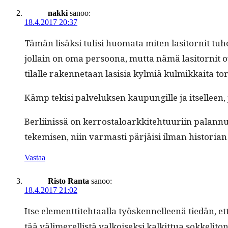
nakki
sanoo:
18.4.2017 20:37
Tämän lisäk­si tulisi huo­ma­ta miten lasitor­nit tu
jol­lain on oma per­soona, mut­ta nämä lasitor­nit ov
tilalle raken­netaan lasisia kylmiä kul­mikkai­ta to
Kämp tek­isi palveluk­sen kaupungille ja itselleen, 
Berli­inis­sä on ker­rostaloarkkite­htu­uri­in palan­nut
tekemisen, niin var­masti pär­jäisi ilman his­to­ri
Vastaa
Risto Ranta
sanoo:
18.4.2017 21:02
Itse ele­ment­tite­htaal­la työsken­nelleenä tiedän, e
tää välimerel­listä valkoisek­si kalkit­tua sokke­li­t