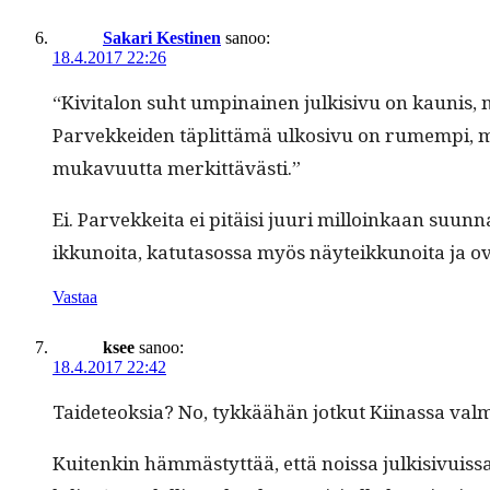
Sakari Kestinen
sanoo:
18.4.2017 22:26
“Kiv­i­talon suht ump­inainen julk­i­sivu on kau­ni
Parvekkei­den täplit­tämä ulko­sivu on rumem­pi, mu
mukavu­ut­ta merkittävästi.”
Ei. Parvekkei­ta ei pitäisi juuri mil­loinkaan suun­n
ikkunoi­ta, katu­ta­sos­sa myös näyteikkunoi­ta ja ov
Vastaa
ksee
sanoo:
18.4.2017 22:42
Taide­teok­sia? No, tykkäähän jotkut Kiinas­sa valmis­
Kuitenkin häm­mästyt­tää, että nois­sa julk­i­sivuis­s