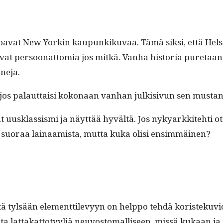
hoa­vat New Yorkin kaupunkiku­vaa. Tämä sik­si, että Helsin
at per­soonat­to­mia jos mitkä. Van­ha his­to­ria pure­taan, 
rneja.
jos palaut­taisi kokon­aan van­han julk­i­sivun sen mus­tan
 uusklas­sis­mi ja näyt­tää hyvältä. Jos nyk­yarkkite­hti ottai
­an suo­raa lainaamista, mut­ta kuka olisi ensimmäinen?
ttä tyl­sään ele­ment­tilevyyn on help­po tehdä koris­teku­vi
on­ta lat­takat­to­tyyliä neu­vos­tom­a­lliseen, mis­sä kuka