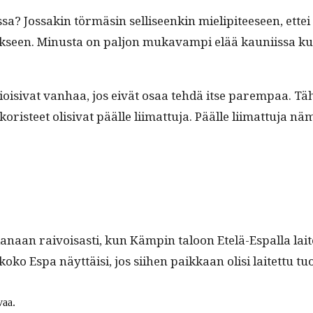
? Jos­sakin tör­mäsin sel­l­iseenkin mielip­i­teeseen, ettei
tyk­seen. Minus­ta on paljon mukavampi elää kau­ni­is­sa
isi­vat van­haa, jos eivät osaa tehdä itse parem­paa. Tähän 
koris­teet oli­si­vat päälle liimat­tu­ja. Päälle liimat­tu­ja n
kanaan raivoisas­ti, kun Kämpin taloon Etelä-Espal­la laitet
koko Espa näyt­täisi, jos siihen paikkaan olisi laitet­tu tu
vaa.