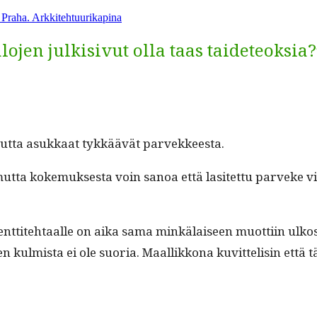
_
Praha. Arkkitehtuurikapina
lojen julkisivut olla taas taideteoksia?
, mut­ta asukkaat tykkäävät parvekkeesta.
t­ta koke­muk­ses­ta voin sanoa että lasitet­tu parveke vi
ent­tite­htaalle on aika sama minkälaiseen muot­ti­in ulko­
en kul­mista ei ole suo­ria. Maal­likkona kuvit­telisin että