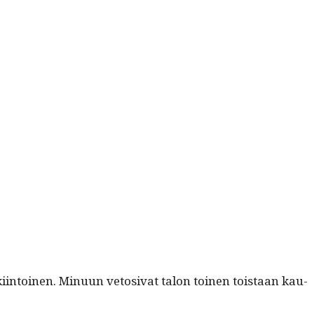
­toinen. Min­u­un veto­si­vat talon toinen tois­taan kau­