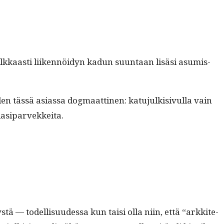
lkkaasti liiken­nöi­dyn kadun suun­taan lisäsi asum­is­
ässä asi­as­sa dog­maat­ti­nen: katu­julk­i­sivul­la vain
 lasiparvekkeita.
s­tä — todel­lisu­udessa kun taisi olla niin, että “arkkite­