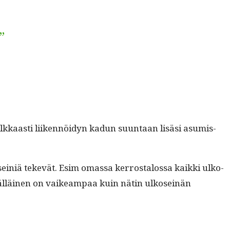
”
lkkaasti liiken­nöi­dyn kadun suun­taan lisäsi asum­is­
seiniä tekevät. Esim omas­sa ker­rostalos­sa kaik­ki ulko­
 täl­läi­nen on vaikeam­paa kuin nätin ulko­seinän