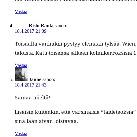
Vastaa
Risto Ranta
sanoo:
18.4.2017 21:09
Toisaal­ta van­hakin pystyy ole­maan tyl­sää. Wien
taloista. Katu toisen­sa jäl­keen kolmik­er­roksisia
Vastaa
Janne
sanoo:
18.4.2017 21:43
Samaa mieltä!
Lisäisin kuitenkin, että varsi­naisia “taide­teok­sia
sinäl­lään aivan loistavaa.
Vastaa