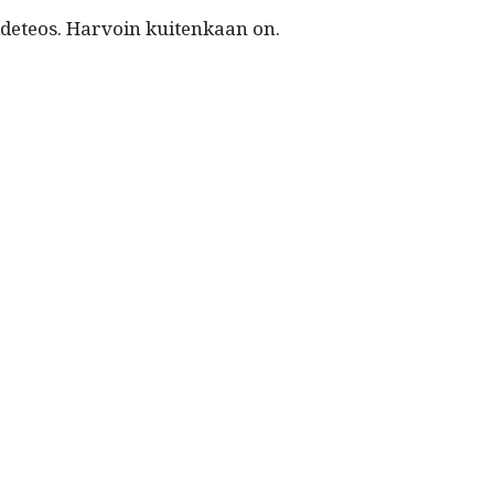
taide­teos. Har­voin kuitenkaan on.
Avainsanat