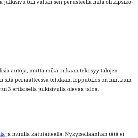
 julk­i­sivu tuli vähän sen perus­teel­la mitä oli kip­siko­
llisia auto­ja, mut­ta mikä onkaan tekosyy talo­jen
un sitä peri­aat­teessa tehdään, lop­putu­los on niin kuin
eri­laisel­la julk­i­sivul­la ole­vaa taloa.
­la
ja muul­la katu­taiteel­la. Nykyisel­lään­hän tätä ei