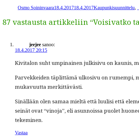
Osmo Soininvaara
18.4.2017
18.4.2017
Kaupunkisuunnittelu
,
87 vastausta artikkeliin “Voisivatko ta
jeejee
sanoo:
18.4.2017 20:15
Kiv­i­talon suht ump­inainen julk­i­sivu on kau­nis
Parvekkei­den täplit­tämä ulko­sivu on rumem­pi, mu
mukavu­ut­ta merkittävästi.
Sinäl­lään olen samaa mieltä että luulisi että ele­m
seinät ovat “vino­ja”, eli asun­nois­sa puo­let huone
tekeminen.
Vastaa