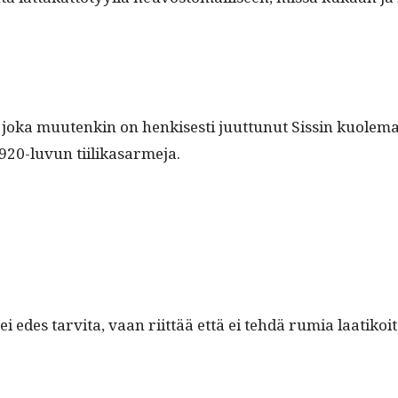
, joka muutenkin on henkises­ti juut­tunut Sissin kuole­m
 1920-luvun tiilikasarmeja.
” ei edes tarvi­ta, vaan riit­tää että ei tehdä rumia laatik