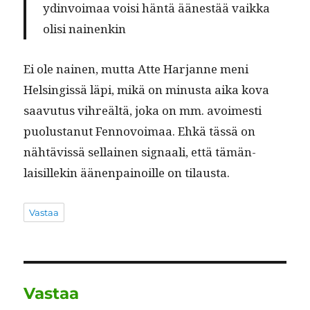
ydin­voimaa voisi hän­tä äänestää vaik­ka
olisi nainenkin
Ei ole nainen, mut­ta Atte Har­janne meni
Helsingis­sä läpi, mikä on minus­ta aika kova
saavu­tus vihreältä, joka on mm. avoimesti
puo­lus­tanut Fen­novoimaa. Ehkä tässä on
nähtävis­sä sel­l­ainen sig­naali, että tämän­
laisillekin äänen­pain­oille on tilausta.
Vastaa
Vastaa