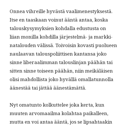
Onnea vihreille hyvästä vaal­imen­estyk­ses­tä.
Itse en taaskaan voin­ut ään­tä antaa, kos­ka
talouskysymyk­sien kohdal­la edus­tus­ta on
liian monil­la kohdil­la jär­jestelmä- ja markki­
na­t­alouden välis­sä. Toivoisin kovasti puolueen
naulaa­van talous­poli­it­tisen kan­tansa joko
sinne lib­er­aal­im­man talouslin­jan päähän tai
sit­ten sinne toiseen päähän, niin meikäläisen
olisi mah­dol­lista joko hyväl­lä oma­l­latun­nol­la
äänestää tai jät­tää äänestämättä.
Nyt omatun­to kolkut­telee joka ker­ta, kun
muuten arvo­maail­ma kolah­taa paikalleen,
mut­ta en voi antaa ään­tä, jos se lip­sah­taakin