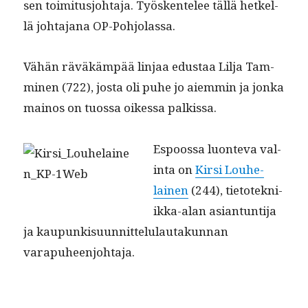
sen toim­i­tusjo­hta­ja. Työsken­telee täl­lä het­kel­
lä johta­jana OP-Pohjolassa.
Vähän räväkäm­pää lin­jaa edus­taa Lil­ja Tam­
mi­nen (722), jos­ta oli puhe jo aiem­min ja jon­ka
main­os on tuos­sa oikessa palkissa.
Espoos­sa luon­te­va val­
in­ta on
Kir­si Louhe­
lainen
(244), tietotekni­
ik­ka-alan asiantun­ti­ja
ja kaupunkisu­un­nit­telu­lau­takun­nan
varapuheenjohtaja.