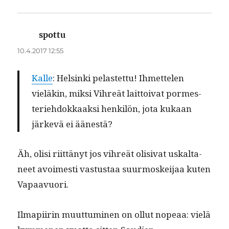
spottu
sanoo:
10.4.2017 12:55
Kalle
: Helsin­ki pelastet­tu! Ihmette­len
vieläkin, mik­si Vihreät lait­toi­vat pormes­
teriehdokkaak­si henkilön, jota kukaan
järkevä ei äänestä?
Äh, olisi riit­tänyt jos vihreät oli­si­vat uskalta­
ne­et avoimesti vas­tus­taa suur­moskei­jaa kuten
Vapaavuori.
Ilmapi­irin muut­tumi­nen on ollut nopeaa: vielä