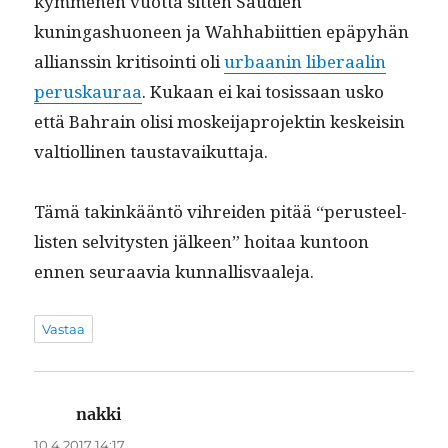
kymme­nen vuot­ta sit­ten Sau­di­en
kuningashuoneen ja Wah­habi­it­tien epäpy­hän
allianssin kri­ti­soin­ti oli
urbaanin lib­er­aalin
peruskau­raa
. Kukaan ei kai tosis­saan usko
että Bahrain olisi moskei­japro­jek­tin keskeisin
val­ti­olli­nen taustavaikuttaja.
Tämä takinkään­tö vihrei­den pitää “perus­teel­
lis­ten selvi­tys­ten jäl­keen” hoitaa kun­toon
ennen seu­raavia kunnallisvaaleja.
Vastaa
nakki
sanoo:
10.4.2017 14:17