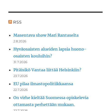
RSS
Masentava show Mari Rantaselta
2.8.2026
Hyväosaisten alueiden lapsia huono-
osaisten kouluihin?
31.7.2026
Pitäisikö Vantaa liittää Helsinkiin?
23.7.2026
EU pilaa ilmastopolitiikkaansa
22.7.2026
On virhe kieltää Suomessa opiskelevia
ottamasta perhettään mukaan.
22.7.2026