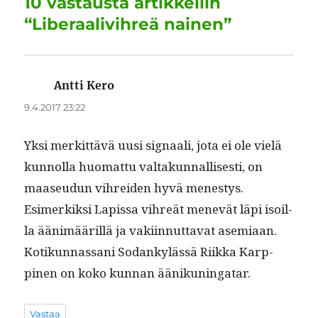
10 vastausta artikkeliin
o
n
p
m
“Liberaalivihreä nainen”
k
Antti Kero
sanoo:
9.4.2017 23:22
Yksi merkit­tävä uusi sig­naali, jota ei ole vielä
kun­nol­la huo­mat­tu val­takun­nal­lis­es­ti, on
maaseudun vihrei­den hyvä men­estys.
Esimerkik­si Lapis­sa vihreät menevät läpi isoil­
la ään­imääril­lä ja vaki­in­nut­ta­vat asemi­aan.
Kotikun­nas­sani Sodankylässä Riik­ka Karp­
pinen on koko kun­nan äänikuningatar.
Vastaa