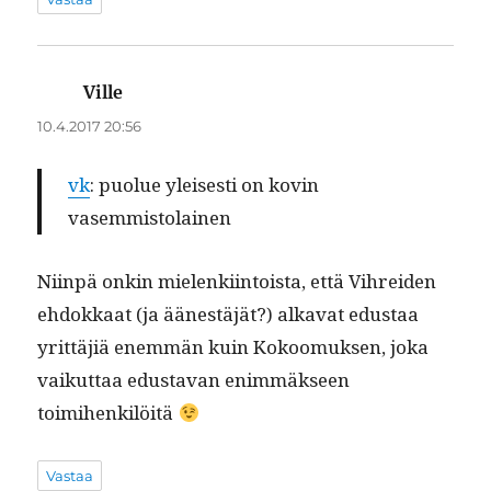
Ville
sanoo:
10.4.2017 20:56
vk
: puolue yleis­es­ti on kovin
vasemmistolainen
Niin­pä onkin mie­lenki­in­toista, että Vihrei­den
ehdokkaat (ja äänestäjät?) alka­vat edus­taa
yrit­täjiä enem­män kuin Kokoomuk­sen, joka
vaikut­taa edus­ta­van enim­mäk­seen
toimihenkilöitä
Vastaa