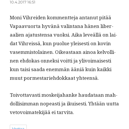
10.4.2017 16:51
Moni Vihrei­den kom­ment­te­ja antanut pitää
Vapaavuor­ta hyvänä val­in­tana hänen lib­er­
aalien aja­tusten­sa vuok­si. Aika lev­eäl­lä on lai­
dat Vihreis­sä, kun puolue yleis­es­ti on kovin
vasem­mis­to­lainen. Oikeas­t­aan ain­oa kelvolli­
nen ehdokas onnek­si voit­ti ja ylivoimais­es­ti
kun taisi saa­da enem­män ääniä kuin kaik­ki
muut pormes­tariehdokkaat yhteensä.
Toiv­ot­tavasti moskei­ja­hanke hau­dataan mah­
dol­lisim­man nopeasti ja ikuis­es­ti. Yhtään uut­ta
vetovoi­matek­i­jää ei tarvita.
Vastaa