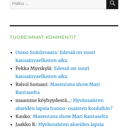
Etsi:
TUOREIMMAT KOMMENTIT
Osmo Soininvaara
:
Edessä on suuri
kansainvaellusten aika
Pekka Myrskylä
:
Edessä on suuri
kansainvaellusten aika
Rahul Somani
:
Masentava show Mari
Rantaselta
maamme köyhyydestä...
:
Hyväosaisten
alueiden lapsia huono-osaisten kouluihin?
Kauko
:
Masentava show Mari Rantaselta
Jaakko K
:
Hyväosaisten alueiden lapsia