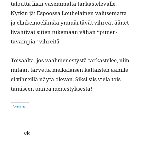
talout­ta liian vasem­mal­ta tarkastel­e­valle.
Nytkin jäi Espoos­sa Louhe­lainen val­it­se­mat­ta
ja elinkei­noelämää ymmärtävät vihreät äänet
livah­ti­vat sit­ten tuke­maan vähän “puner­
tavampia” vihreitä.
Toisaal­ta, jos vaal­imen­estys­tä tarkastelee, niin
mitään tarvet­ta meikäläisen kaltais­ten äänille
ei vihreil­lä näytä ole­van. Sik­si siis vielä tois­
tamiseen onnea menestyksestä!
Vastaa
vk
sanoo: