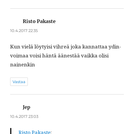
Risto Pakaste
sanoo:
10.4.2017 22:35
Kun vielä löy­ty­isi vihreä joka kan­nat­taa ydin­
voimaa voisi hän­tä äänestää vaik­ka olisi
nainenkin
Vastaa
Jep
sanoo:
10.4.2017 23:03
Ris­to Pakaste
: