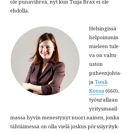
ole punav­ihreä, nyt kun Tui­ja Brax ei ole
ehdolla.
Helsingis­sä
helpoim­min
mieleen tule­
va on val­tu­
us­ton
puheen­jo­hta­
ja
Tuuli
Kousa
(660),
työu­ral­laan
yri­tys­maail­
mas­sa hyvin men­estynyt nuori nainen, jon­ka
tähtäimessä on olla vielä joskus pörssiyri­tyk­