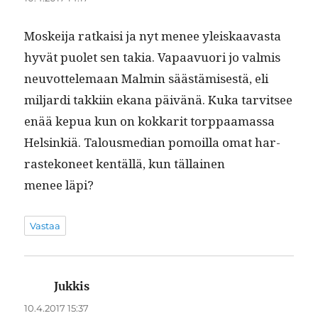
Moskei­ja ratkaisi ja nyt menee yleiskaavas­ta
hyvät puo­let sen takia. Vapaavuori jo valmis
neu­vot­tele­maan Malmin säästämis­es­tä, eli
mil­jar­di takki­in ekana päivänä. Kuka tarvit­see
enää kepua kun on kokkar­it torp­paa­mas­sa
Helsinkiä. Talous­me­di­an pomoil­la omat har­
rastekoneet ken­täl­lä, kun täl­lainen
menee läpi?
Vastaa
Jukkis
sanoo:
10.4.2017 15:37