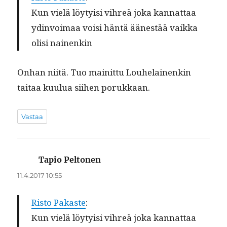
Kun vielä löy­ty­isi vihreä joka kan­nat­taa
ydin­voimaa voisi hän­tä äänestää vaik­ka
olisi nainenkin
Onhan niitä. Tuo mainit­tu Louhe­lainenkin
taitaa kuu­lua siihen porukkaan.
Vastaa
Tapio Peltonen
sanoo:
11.4.2017 10:55
Ris­to Pakaste
:
Kun vielä löy­ty­isi vihreä joka kan­nat­taa