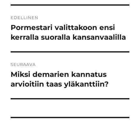
Artikkelien
EDELLINEN
selaus
Pormestari valittakoon ensi
Edellinen
artikkeli:
kerralla suoralla kansanvaalilla
SEURAAVA
Miksi demarien kannatus
Seuraava
artikkeli:
arvioitiin taas yläkanttiin?