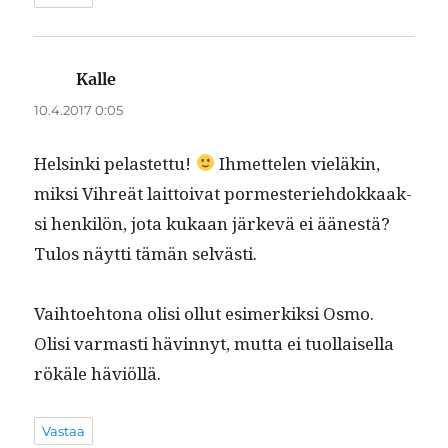
Kalle
sanoo:
10.4.2017 0:05
Helsin­ki pelastet­tu!
Ihmette­len vieläkin,
mik­si Vihreät lait­toi­vat pormes­teriehdokkaak­
si henkilön, jota kukaan järkevä ei äänestä?
Tulos näyt­ti tämän selvästi.
Vai­h­toe­htona olisi ollut esimerkik­si Osmo.
Olisi var­masti hävin­nyt, mut­ta ei tuol­laisel­la
rökäle häviöllä.
Vastaa