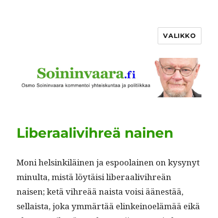
VALIKKO
Liberaalivihreä nainen
Moni helsinkiläi­nen ja espoolainen on kysynyt
min­ul­ta, mis­tä löytäisi lib­er­aalivihreän
naisen; ketä vihreää naista voisi äänestää,
sel­l­aista, joka ymmärtää elinkei­noelämää eikä