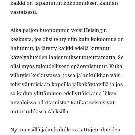
kaik­ki on tapah­tunut kokoomuk­sen kan­nan
vastaisesti.
Aika paljon huonom­min voisi Helsin­gin
keskus­ta, jos olisi tehty niin kuin kokoomus on
halun­nut, ja jätet­ty kaik­ki edel­lä kuvatut
kävelyaluei­den laa­jen­nuk­set toteut­ta­mat­ta. Se
olisi myös taloudel­lis­es­ti epäon­nis­tunut. Kuka
viihty­isi keskus­tas­sa, jos­sa jalankulk­i­jan väis­
telisivät toisi­aan kapeil­la jalka­käytävil­lä ja jos­
sa kadun ylit­tämi­nen edel­lyt­täisi aina liiken­
neval­ois­sa odot­tamista? Ratikat seisoisi­vat
autoru­uhkissa Aleksilla.
Nyt on esil­lä jalanku­l­ulle varat­tu­jen aluei­den