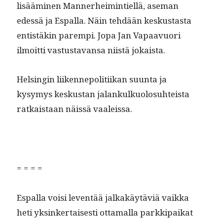
lisäämi­nen Man­ner­heim­intiel­lä, ase­man
edessä ja Espal­la. Näin tehdään keskus­tas­ta
entistäkin parem­pi. Jopa Jan Vapaavuori
ilmoit­ti vas­tus­ta­vansa niistä jokaista.
Helsin­gin liiken­nepoli­ti­ikan suun­ta ja
kysymys keskus­tan jalankulkuolo­suhteista
ratkaistaan näis­sä vaaleissa.
= = = =
Espal­la voisi lev­en­tää jalka­käytäviä vaik­ka
heti yksinker­tais­es­ti otta­mal­la parkkipaikat