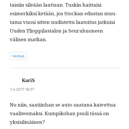
taisi­in sileään laat­taan. Tuskin hait­taisi
esimerkik­si ketään, jos Stock­an edus­tan muu­
ta­ma vuosi sit­ten uud­is­tet­tu laa­toi­tus jatkuisi
Uuden Yliop­pi­lastalon ja Seu­rahuoneen
välisen matkan.
Vastaa
KariS
sanoo:
7.4.2017 18:37
No niin, saati­in­han se auto-saatana kaivet­tua
vaali­teemak­si. Kumpiko­han puoli tässä on
yksisilmäinen?