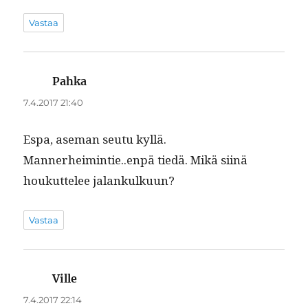
Vastaa
Pahka
sanoo:
7.4.2017 21:40
Espa, ase­man seu­tu kyl­lä.
Mannerheimintie..enpä tiedä. Mikä siinä
houkut­telee jalankulkuun?
Vastaa
Ville
sanoo:
7.4.2017 22:14