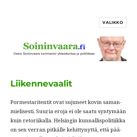
VALIKKO
Liikennevaalit
Pormes­tari­ten­tit ovat sujuneet kovin saman­
mielis­es­ti. Suuria ero­ja ei ole saatu syn­tymään
kuin retori­ikalla. Helsin­gin kun­nal­lispoli­ti­ik­ka
on sen ver­ran pitkälle kehit­tynyt­tä, että pää­