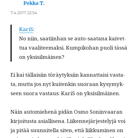
Pekka T.
sanoo:
7.4.2017 22:54
KariS
:
No niin, saati­in­han se auto-saatana kaivet­
tua vaali­teemak­si. Kumpiko­han puoli tässä
on yksisilmäinen?
Ei kai täl­laisi­in töräy­tyk­si­in kan­nat­taisi vas­ta­
ta, mut­ta jos nyt kuitenkin suo­raan kysymyk­
seen suo­ra vas­taus: KariS on yksisilmäinen.
Näin automiehenä pidän Osmo Son­in­vaaran
kir­joi­tus­ta asial­lise­na. Liiken­nejär­jeste­lyjä voi
ja pitää suun­nitel­la siten, että liikku­mi­nen on