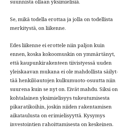
su­un­nista ollaan yksimielisiä.
Se, mikä todel­la erot­taa ja jol­la on todel­lista
merk­i­tys­tä, on liikenne.
Edes liikenne ei erot­tele niin paljon kuin
ennen, kos­ka kokoomuskin on ymmärtänyt,
että kaupunki­rak­en­teen tiivistyessä uuden
yleiskaa­van mukana ei ole mah­dol­lista säi­lyt­
tää henkilöau­to­jen kulku­muo­to-osu­ut­ta niin
suure­na kuin se nyt on. Eivät mah­du. Sik­si on
kohta­lainen yksimielisyys tukeu­tu­mis­es­ta
pikaratikoi­hin, joskin niiden rak­en­tamisen
aikataulus­ta on erim­ielisyyt­tä. Kysymys
investoin­tien rahoit­tamis­es­ta on keskeinen.