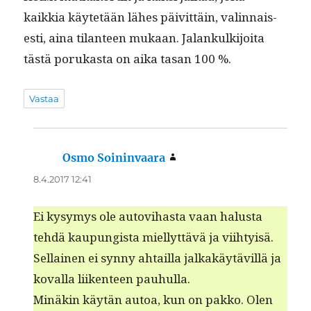
kaikkia käytetään läh­es päivit­täin, valin­nais­
es­ti, aina tilanteen mukaan. Jalankulk­i­joi­ta
tästä porukas­ta on aika tasan 100 %.
Vastaa
Osmo Soininvaara
sanoo:
8.4.2017 12:41
Ei kysymys ole autovi­has­ta vaan halus­ta
tehdä kaupungista miel­lyt­tävä ja viihty­isä.
Sel­l­ainen ei syn­ny ahtail­la jalka­käytävil­lä ja
koval­la liiken­teen pauhulla.
Minäkin käytän autoa, kun on pakko. Olen