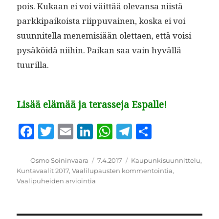
pois. Kukaan ei voi väit­tää ole­vansa niistä
parkkipaikoista riip­pu­vainen, kos­ka ei voi
suun­nitel­la men­e­misiään olet­taen, että voisi
pysäköidä niihin. Paikan saa vain hyväl­lä
tuurilla.
Lisää elämää ja terasseja Espalle!
F
T
E
Li
W
T
S
a
w
m
n
h
el
h
c
it
ai
k
at
e
a
Kirjoittaja
Julkaistu
Kategoriat
Osmo Soininvaara
7.4.2017
Kaupunkisuunnittelu
,
Kuntavaalit 2017
,
Vaalilupausten kommentointia
,
e
te
l
e
s
g
re
Vaalipuheiden arviointia
b
r
d
A
r
o
I
p
a