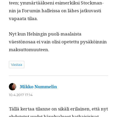
teen; ymmärtääk­seni esimerkik­si Stock­man­
nin ja Foru­min halleis­sa on läh­es jatku­vasti
vapaa­ta tilaa.
Nyt kun Helsin­gin puoli-maalaista
väestönosaa ei vain olisi opetet­tu pysäköin­nin
maksuttomuuteen.
Vastaa
Mikko Nummelin
sanoo:
10.4.2017 17:14
Täl­lä ker­taa tilanne on sikäli eri­lainen, että nyt
ehdote­tut uudet kävelyalueet katkai­si­si­vat