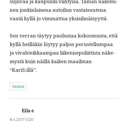
suju­vaa ja kaupun­ki viihty­isä. Tämän näkem­i­
nen jonkin­laise­na autoilun vas­taisuute­na
vaatii kyl­lä jo vim­mat­tua yksisilmäisyyttä.
Sen ver­ran täy­tyy puo­lus­taa kokoomus­ta, että
kyl­lä heil­läkin löy­tyy paljon perustel­lumpaa
ja vivahteikkaam­paa liiken­nepoli­it­tista näke­
mys­tä kuin näil­lä kaiken maail­man
“KariS:illä”.
Vastaa
Eila e
sanoo:
8.4.2017 0:20