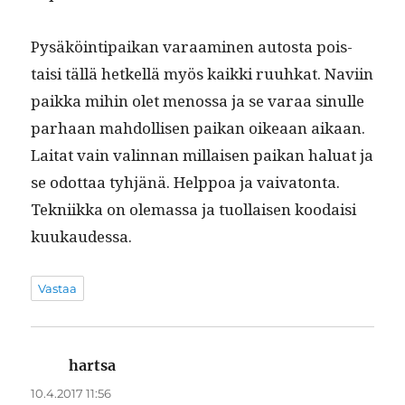
Pysäköin­tipaikan varaami­nen autos­ta pois­
taisi täl­lä het­kel­lä myös kaik­ki ruuhkat. Navi­in
paik­ka mihin olet menos­sa ja se varaa sin­ulle
parhaan mah­dol­lisen paikan oikeaan aikaan.
Lai­tat vain valin­nan mil­laisen paikan halu­at ja
se odot­taa tyhjänä. Help­poa ja vai­va­ton­ta.
Tekni­ik­ka on ole­mas­sa ja tuol­laisen koodaisi
kuukaudessa.
Vastaa
hartsa
sanoo:
10.4.2017 11:56