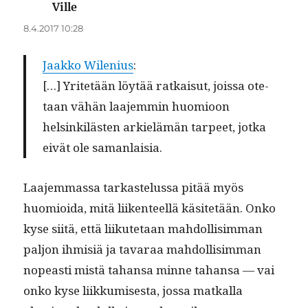
Ville
sanoo:
8.4.2017 10:28
Jaakko Wile­nius
:
[…] Yritetään löytää ratkaisut, jois­sa ote­
taan vähän laa­jem­min huomioon
helsinkilästen arkielämän tarpeet, jot­ka
eivät ole samanlaisia.
Laa­jem­mas­sa tarkastelus­sa pitää myös
huomioi­da, mitä liiken­teel­lä käsitetään. Onko
kyse siitä, että liikute­taan mah­dol­lisim­man
paljon ihmisiä ja tavaraa mah­dol­lisim­man
nopeasti mis­tä tahansa minne tahansa — vai
onko kyse liikku­mis­es­ta, jos­sa matkalla