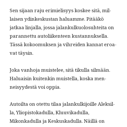
Sen sijaan raju erim­ielisyys kos­kee sitä, mil­
laisen ydinkeskus­tan halu­amme. Pitääkö
jatkaa lin­jal­la, jos­sa jalankulkuolo­suhtei­ta on
paran­net­tu autoli­iken­teen kus­tan­nuk­sel­la.
Tässä kokoomuk­sen ja vihrei­den kan­nat eroa­
vat täysin.
Joka van­ho­ja muis­telee, sitä tikul­la silmään.
Halu­aisin kuitenkin muis­tel­la, kos­ka men­
neisyy­destä voi oppia.
Autoil­ta on otet­tu tilaa jalankulk­i­joille Alek­sil­
la, Yliopis­tokadul­la, Klu­u­vikadul­la,
Mikonkadul­la ja Keskuskadul­la. Näil­lä on