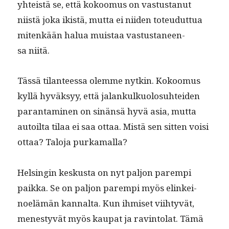
yhteistä se, että kokoomus on vas­tus­tanut
niistä joka ikistä, mut­ta ei niiden toteudut­tua
mitenkään halua muis­taa vas­tus­ta­neen­
sa niitä.
Tässä tilanteessa olemme nytkin. Kokoomus
kyl­lä hyväksyy, että jalankulkuolo­suhtei­den
paran­t­a­mi­nen on sinän­sä hyvä asia, mut­ta
autoil­ta tilaa ei saa ottaa. Mis­tä sen sit­ten voisi
ottaa? Talo­ja purkamalla?
Helsin­gin keskus­ta on nyt paljon parem­pi
paik­ka. Se on paljon parem­pi myös elinkei­
noelämän kannal­ta. Kun ihmiset viihtyvät,
men­estyvät myös kau­pat ja rav­in­to­lat. Tämä