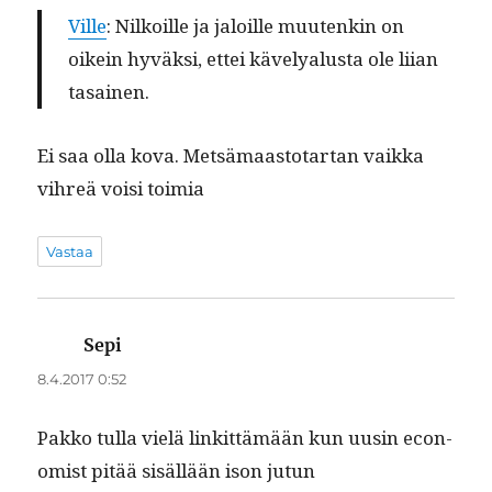
Ville
: Nilkoille ja jaloille muutenkin on
oikein hyväk­si, ettei kävelyalus­ta ole liian
tasainen.
Ei saa olla kova. Met­sä­maas­to­tar­tan vaik­ka
vihreä voisi toimia
Vastaa
Sepi
sanoo:
8.4.2017 0:52
Pakko tul­la vielä linkit­tämään kun uusin econ­
o­mist pitää sisäl­lään ison jutun