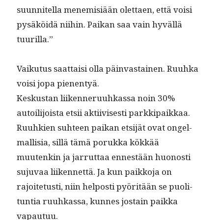
suun­nitel­la men­e­misiään olet­taen, että voisi
pysäköidä niihin. Paikan saa vain hyväl­lä
tuurilla.”
Vaiku­tus saat­taisi olla päin­vas­tainen. Ruuh­ka
voisi jopa pienentyä.
Keskus­tan liiken­neru­uhkas­sa noin 30%
autoil­i­joista etsii akti­ivis­es­ti parkkipaikkaa.
Ruuhkien suh­teen paikan etsi­jät ovat ongel­
mallisia, sil­lä tämä poruk­ka kökkää
muutenkin ja jar­rut­taa ennestään huonos­ti
suju­vaa liiken­net­tä. Ja kun paikko­ja on
rajoite­tusti, niin hel­posti pyöritään se puoli­
tun­tia ruuhkas­sa, kunnes jostain paik­ka
vapautuu.