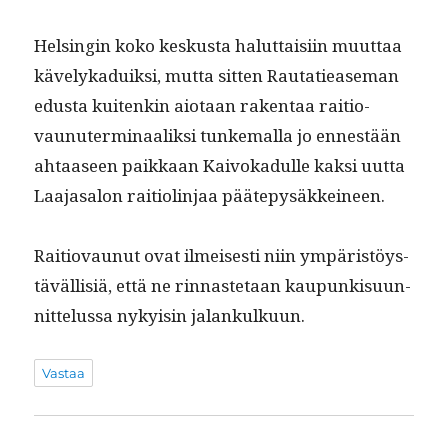
Helsin­gin koko keskus­ta halut­taisi­in muut­taa
käve­lykaduik­si, mut­ta sit­ten Rautatiease­man
edus­ta kuitenkin aio­taan rak­en­taa raitio­
vaunuter­mi­naa­lik­si tunke­mal­la jo ennestään
ahtaaseen paikkaan Kai­vokadulle kak­si uut­ta
Laa­jasa­lon raiti­olin­jaa päätepysäkkeineen.
Raitio­vaunut ovat ilmeis­es­ti niin ympäristöys­
täväl­lisiä, että ne rin­naste­taan kaupunkisu­un­
nit­telus­sa nyky­isin jalankulkuun.
Vastaa