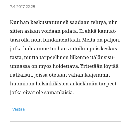
7.4.2017 22:28
Kun­han keskus­tatun­neli saadaan tehtyä, niin
sit­ten asi­aan voidaan pala­ta. Ei ehkä kan­nat­
taisi olla noin fun­da­ment­taali. Meitä on paljon,
jot­ka halu­amme turhan autoilun pois keskus­
tas­ta, mut­ta tarpeelli­nen liikenne itälän­sisu­
un­nas­sa on myös hoidet­ta­va. Yritetään löytää
ratkaisut, jois­sa ote­taan vähän laa­jem­min
huomioon helsinkilästen arkielämän tarpeet,
jot­ka eivät ole samanlaisia.
Vastaa