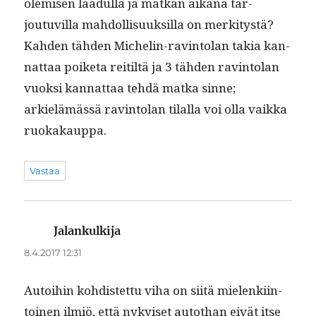
olemisen laadul­la ja matkan aikana tar­
joutuvil­la mah­dol­lisuuk­sil­la on merk­i­tys­tä?
Kah­den täh­den Miche­lin-rav­in­tolan takia kan­
nat­taa poike­ta reitiltä ja 3 täh­den rav­in­tolan
vuok­si kan­nat­taa tehdä mat­ka sinne;
arkielämässä rav­in­tolan tilal­la voi olla vaik­ka
ruokakauppa.
Vastaa
Jalankulkija
sanoo:
8.4.2017 12:31
Autoi­hin kohdis­tet­tu viha on siitä mie­lenki­in­
toinen ilmiö, että nykyiset autothan eivät itse