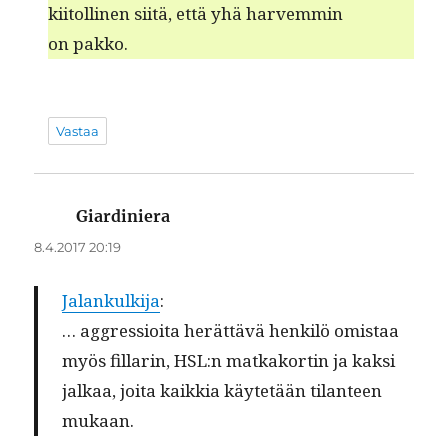
kiitolli­nen siitä, että yhä harvem­min
on pakko.
Vastaa
Giardiniera
sanoo:
8.4.2017 20:19
Jalankulk­i­ja
:
… aggres­sioi­ta herät­tävä henkilö omis­taa
myös fil­lar­in, HSL:n matkako­rtin ja kak­si
jalkaa, joi­ta kaikkia käytetään tilanteen
mukaan.