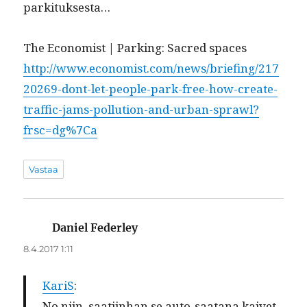
parkituksesta…
The Econ­o­mist | Park­ing: Sacred spaces
http://www.economist.com/news/briefing/217
20269-dont-let-people-park-free-how-create-
traffic-jams-pollution-and-urban-sprawl?
frsc=dg%7Ca
Vastaa
Daniel Federley
sanoo:
8.4.2017 1:11
KariS
:
No niin, saati­in­han se auto-saatana kaivet­