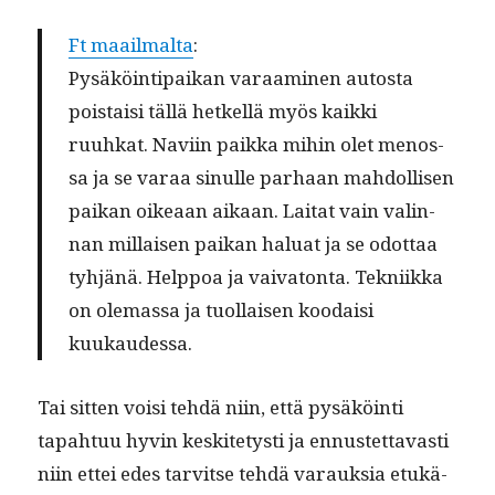
Ft maail­mal­ta
:
Pysäköin­tipaikan varaami­nen autos­ta
pois­taisi täl­lä het­kel­lä myös kaik­ki
ruuhkat. Navi­in paik­ka mihin olet menos­
sa ja se varaa sin­ulle parhaan mah­dol­lisen
paikan oikeaan aikaan. Lai­tat vain valin­
nan mil­laisen paikan halu­at ja se odot­taa
tyhjänä. Help­poa ja vai­va­ton­ta. Tekni­ik­ka
on ole­mas­sa ja tuol­laisen koodaisi
kuukaudessa.
Tai sit­ten voisi tehdä niin, että pysäköin­ti
tapah­tuu hyvin keskite­tysti ja ennustet­tavasti
niin ettei edes tarvitse tehdä varauk­sia etukä­