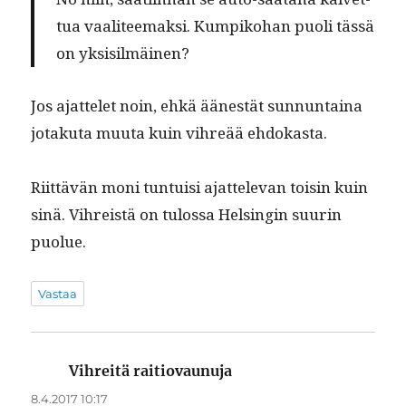
tua vaali­teemak­si. Kumpiko­han puoli tässä
on yksisilmäinen?
Jos ajat­telet noin, ehkä äänestät sun­nun­taina
jotaku­ta muu­ta kuin vihreää ehdokasta.
Riit­tävän moni tun­tu­isi ajat­tel­e­van toisin kuin
sinä. Vihreistä on tulos­sa Helsin­gin suurin
puolue.
Vastaa
Vihreitä raitiovaunuja
sanoo:
8.4.2017 10:17