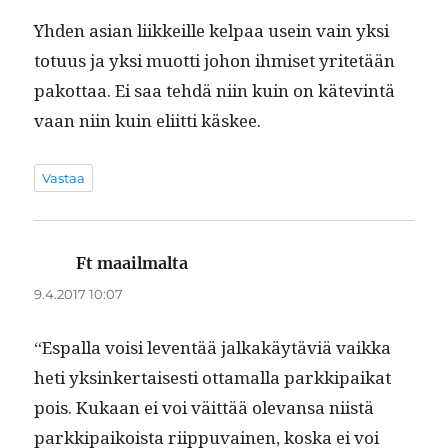
Yhden asian liikkeille kel­paa usein vain yksi
totu­us ja yksi muot­ti johon ihmiset yritetään
pakot­taa. Ei saa tehdä niin kuin on kätev­in­tä
vaan niin kuin eli­it­ti käskee.
Vastaa
Ft maailmalta
sanoo:
9.4.2017 10:07
“Espal­la voisi lev­en­tää jalka­käytäviä vaik­ka
heti yksinker­tais­es­ti otta­mal­la parkkipaikat
pois. Kukaan ei voi väit­tää ole­vansa niistä
parkkipaikoista riip­pu­vainen, kos­ka ei voi