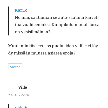
KariS
:
No niin, saati­in­han se auto-saatana kaivet­
tua vaali­teemak­si. Kumpiko­han puoli tässä
on yksisilmäinen?
Mut­ta minkäs teet, jos puoluei­den välille ei löy­
dy mis­sään muus­sa asi­as­sa eroja?
Vastaa
Ville
sanoo:
7.4.2017 22:20
nak­ki
: