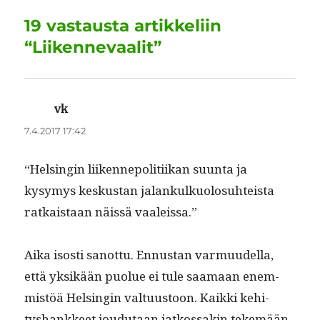
o
n
p
m
19 vastausta artikkeliin
k
“Liikennevaalit”
vk
sanoo:
7.4.2017 17:42
“Helsin­gin liiken­nepoli­ti­ikan suun­ta ja
kysymys keskus­tan jalankulkuolo­suhteista
ratkaistaan näis­sä vaaleissa.”
Aika isosti san­ot­tu. Ennus­tan var­muudel­la,
että yksikään puolue ei tule saa­maan enem­
mistöä Helsin­gin val­tu­us­toon. Kaik­ki kehi­
tyshankkeet joudu­taan jatkos­sakin tekemään