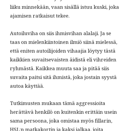
liiku min­nekään, vaan sisäl­lä istuu kus­ki, joka
ajamisen ratkaisut tekee.
Autoilu­vi­ha on siis ihmisvi­han alala­ji. Ja se
taas on mie­lenki­in­toinen ilmiö siinä mielessä,
että eniten autoil­i­joiden vihaa­jia löy­tyy tästä
kaikkien suvait­se­vais­ten äidis­tä eli vihrei­den
ryh­mästä. Kaikkea muu­ta saa ja pitää siis
suvai­ta pait­si sitä ihmistä, joka jostain syys­tä
autoa käyttää.
Tutkimusten mukaan tämä aggres­sioi­ta
herät­tävä henkilö on kuitenkin erit­täin usein
sama per­soona, joka omis­taa myös fil­lar­in,
HSL:n matkako­rtin ja kak­si jalkaa, joi­ta