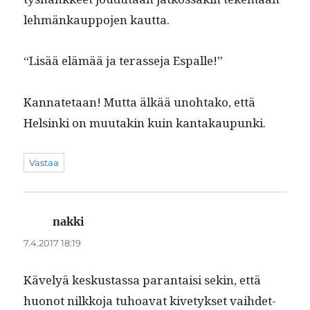
lehmänkaup­po­jen kautta.
“Lisää elämää ja terasse­ja Espalle!”
Kan­nate­taan! Mut­ta älkää uno­htako, että
Helsin­ki on muu­takin kuin kantakaupunki.
Vastaa
nakki
sanoo:
7.4.2017 18:19
Käve­lyä keskus­tas­sa paran­taisi sekin, että
huonot nilkko­ja tuhoa­vat kivetyk­set vai­hdet­