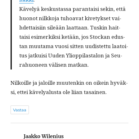
Käve­lyä keskus­tas­sa paran­taisi sekin, että
huonot nilkko­ja tuhoa­vat kivetyk­set vai­
hdet­taisi­in sileään laat­taan. Tuskin hait­
taisi esimerkik­si ketään, jos Stock­an edus­
tan muu­ta­ma vuosi sit­ten uud­is­tet­tu laa­toi­
tus jatkuisi Uuden Yliop­pi­lastalon ja Seu­
rahuoneen välisen matkan.
Nilkoille ja jaloille muutenkin on oikein hyväk­
si, ettei kävelyalus­ta ole liian tasainen.
Vastaa
Jaakko Wilenius
sanoo: