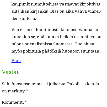
kaupunkisu­un­nit­telus­ta vas­taa­vat kir­joit­ti­vat
siitä ihan kir­jankin. Bias on aika vah­va vihrei­
den suhteen.
Vihreisi­in suh­tau­tu­mista kiin­nos­tavam­paa on
kuitenkin se, että kuin­ka heikko osaami­nen on
talousjour­nal­is­mis­sa Suomes­sa. Tuo ohjaa
myös poli­it­tisia päätök­siä huonoon suuntaan.
Vastaa
Vastaa
Sähköpostiosoitettasi ei julkaista.
Pakolliset kentät
on merkitty
*
Kommentti
*