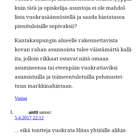
kuin tätä ja opiske­li­ja-asun­to­ja ei ole mah­dol­
lista vuokrasään­nöstel­lä ja saa­da hin­tata­soa
pien­i­t­u­loisille sopivaksi)?
Kan­takaupun­gin alueelle raken­net­tavista
kovan rahan asun­noista tulee väistämät­tä kalli­
ita, jol­loin rikkaat osta­vat niitä omaan
asumiseen­sa tai eteen­päin vuokrat­taviksi
asum­is­tu­il­la ja toimeen­tu­lo­tu­il­la pehmustet­
tuun markkinahintaan.
Vastaa
antti
sanoo:
5.4.2017 22:12
… eikä tont­te­ja vuokra­ta Hitas yhtiöille ali­hin­