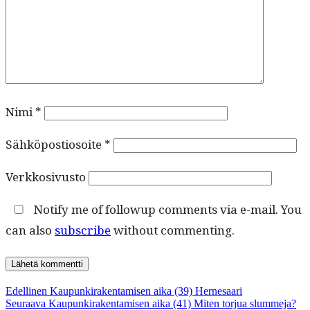
Nimi
*
Sähköpostiosoite
*
Verkkosivusto
Notify me of followup comments via e-mail. You
can also
subscribe
without commenting.
Artikkelien
Edellinen
Edellinen
Kaupunkirakentamisen aika (39) Hernesaari
Seuraava
artikkeli:
Seuraava
Kaupunkirakentamisen aika (41) Miten torjua slummeja?