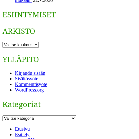
mukaan.
22.7.2026
ESIINTYMISET
ARKISTO
ARKISTO
YLLÄPITO
Kirjaudu sisään
Sisältösyöte
Kommenttisyöte
WordPress.org
Kategoriat
Kategoriat
Etusivu
Esittely