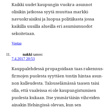
Kaik­ki uudet kaupun­gin vuokra-asun­not
olisikin jatkos­sa syytä muut­taa markki­
navuokraisik­si ja luop­ua poli­ti­ikas­ta jos­sa
kaikil­la uusil­la alueil­la eri asum­is­muodot
sekoitetaan.
Vastaa
nakki
sanoo:
7.4.2017 20:53
Kaup­pale­hdessä propagoidaan taas raken­nus­
fir­mo­jen puoles­ta syyt­täen ton­tin hin­taa asun­
non kalleud­es­ta. Talouselämässä taasen taisi
olla, että vaaleis­sa ei ole kaupungis­tu­misen
puoles­ta kukaan. Itse ymmärtäisin vihrei­den
ainakin Helsingis­sä ole­van, kun sen