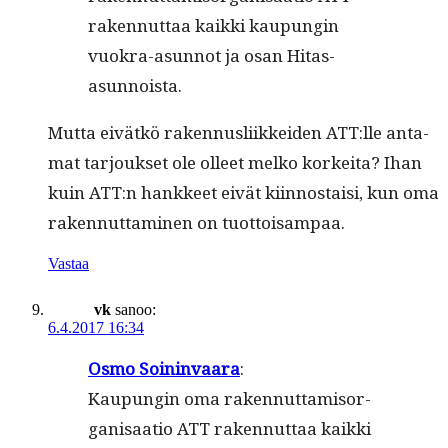
raken­nut­taa kaik­ki kaupun­gin
vuokra-asun­not ja osan Hitas-
asunnoista.
Mut­ta eivätkö raken­nus­li­ikkei­den ATT:lle anta­
mat tar­jouk­set ole olleet melko korkei­ta? Ihan
kuin ATT:n han­kkeet eivät kiin­nos­taisi, kun oma
raken­nut­ta­mi­nen on tuottoisampaa.
Vastaa
vk
sanoo:
6.4.2017 16:34
Osmo Soin­in­vaara
:
Kaupun­gin oma raken­nut­tamisor­
gan­isaa­tio ATT raken­nut­taa kaik­ki