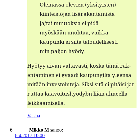
Ole­mas­sa ole­vien (yksi­ty­is­ten)
kiin­teistö­jen lisärak­en­tamista
ja/tai muu­tok­sia ei pidä
myöskään uno­htaa, vaik­ka
kaupun­ki ei siitä taloudel­lis­es­ti
niin paljon hyödy.
Hyö­tyy aivan val­tavasti, kos­ka tämä rak­
en­t­a­mi­nen ei gvaa­di kaupungilta yleen­sä
mitään investoin­te­ja. Sik­si sitä ei pitäisi jar­
rut­taa kaavoitushyödybn liian ahneel­la
leikkaamisella.
Vastaa
Mikko M
sanoo:
6.4.2017 10:00