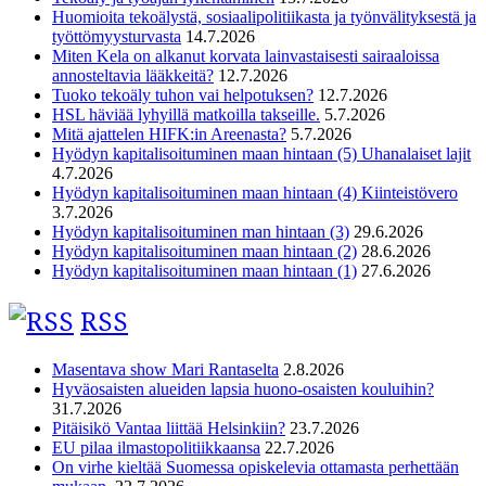
Huomioita tekoälystä, sosiaalipolitiikasta ja työnvälityksestä ja
työttömyysturvasta
14.7.2026
Miten Kela on alkanut korvata lainvastaisesti sairaaloissa
annosteltavia lääkkeitä?
12.7.2026
Tuoko tekoäly tuhon vai helpotuksen?
12.7.2026
HSL häviää lyhyillä matkoilla takseille.
5.7.2026
Mitä ajattelen HIFK:in Areenasta?
5.7.2026
Hyödyn kapitalisoituminen maan hintaan (5) Uhanalaiset lajit
4.7.2026
Hyödyn kapitalisoituminen maan hintaan (4) Kiinteistövero
3.7.2026
Hyödyn kapitalisoituminen man hintaan (3)
29.6.2026
Hyödyn kapitalisoituminen maan hintaan (2)
28.6.2026
Hyödyn kapitalisoituminen maan hintaan (1)
27.6.2026
RSS
Masentava show Mari Rantaselta
2.8.2026
Hyväosaisten alueiden lapsia huono-osaisten kouluihin?
31.7.2026
Pitäisikö Vantaa liittää Helsinkiin?
23.7.2026
EU pilaa ilmastopolitiikkaansa
22.7.2026
On virhe kieltää Suomessa opiskelevia ottamasta perhettään