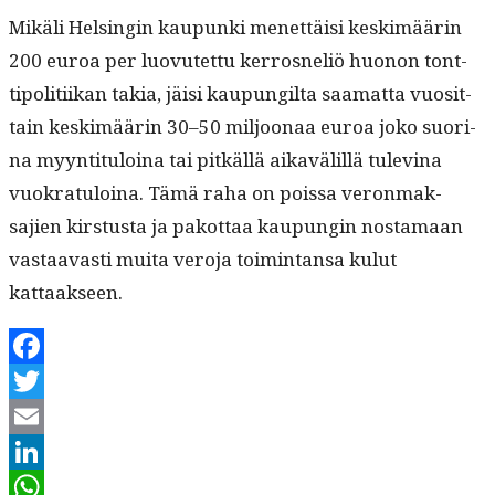
Mikäli Helsin­gin kaupun­ki menet­täisi keskimäärin
200 euroa per luovutet­tu ker­rosneliö huonon tont­
tipoli­ti­ikan takia, jäisi kaupungilta saa­mat­ta vuosit­
tain keskimäärin 30–50 miljoon­aa euroa joko suo­ri­
na myyn­ti­t­u­loina tai pitkäl­lä aikavälil­lä tulev­ina
vuokrat­u­loina. Tämä raha on pois­sa veron­mak­
sajien kirs­tus­ta ja pakot­taa kaupun­gin nos­ta­maan
vas­taavasti mui­ta vero­ja toim­intansa kulut
kattaakseen.
Facebook
Twitter
Email
LinkedIn