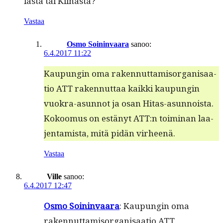
las­ta tai Kiinasta?
Vastaa
Osmo Soininvaara
sanoo:
6.4.2017 11:22
Kaupun­gin oma raken­nut­tamisor­gan­isaa­
tio ATT raken­nut­taa kaik­ki kaupun­gin
vuokra-asun­not ja osan Hitas-asun­noista.
Kokoomus on estänyt ATT:n toim­i­nan laa­
jen­tamista, mitä pidän virheenä.
Vastaa
Ville
sanoo:
6.4.2017 12:47
Osmo Soin­in­vaara
: Kaupun­gin oma
raken­nut­tamisor­gan­isaa­tio ATT