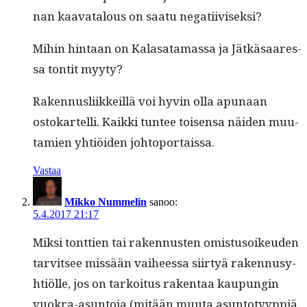
nan kaa­vat­alous on saatu negatiiviseksi?
Mihin hin­taan on Kalasa­ta­mas­sa ja Jätkäsaa­res­
sa ton­tit myyty?
Raken­nus­li­ikkeil­lä voi hyvin olla apunaan
ostokartel­li. Kaik­ki tun­tee toisen­sa näi­den muu­
tamien yhtiöi­den johtoportaissa.
Vastaa
Mikko Nummelin
sanoo:
5.4.2017 21:17
Mik­si tont­tien tai raken­nusten omis­tu­soikeu­den
tarvit­see mis­sään vai­heessa siir­tyä raken­nusy­
htiölle, jos on tarkoi­tus rak­en­taa kaupun­gin
vuokra-asun­to­ja (mitään muu­ta asun­to­tyyp­piä