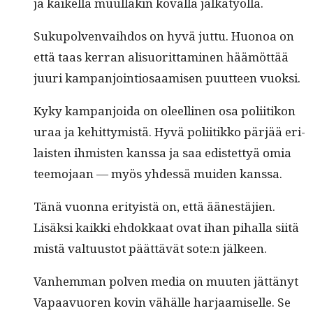
ja kaikel­la muul­lakin koval­la jalkatyöllä.
Sukupol­ven­vai­h­dos on hyvä jut­tu. Huonoa on
että taas ker­ran alisuorit­ta­mi­nen häämöt­tää
juuri kam­pan­join­tiosaamisen puut­teen vuoksi.
Kyky kam­pan­joi­da on oleelli­nen osa poli­itikon
uraa ja kehit­tymistä. Hyvä poli­itikko pär­jää eri­
lais­ten ihmis­ten kanssa ja saa edis­tet­tyä omia
teemo­jaan — myös yhdessä muiden kanssa.
Tänä vuon­na eri­ty­istä on, että äänestäjien.
Lisäk­si kaik­ki ehdokkaat ovat ihan pihal­la siitä
mis­tä val­tu­us­tot päät­tävät sote:n jälkeen.
Van­hem­man pol­ven media on muuten jät­tänyt
Vapaavuoren kovin vähälle har­jaamiselle. Se