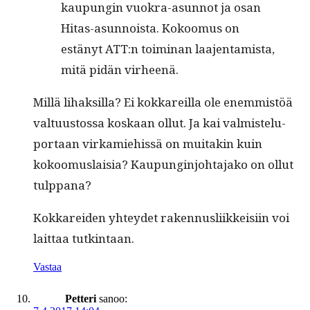
kaupun­gin vuokra-asun­not ja osan
Hitas-asun­noista. Kokoomus on
estänyt ATT:n toim­i­nan laa­jen­tamista,
mitä pidän virheenä.
Mil­lä lihak­sil­la? Ei kokkareil­la ole enem­mistöä
val­tu­us­tossa koskaan ollut. Ja kai valmis­telu­
por­taan virkamiehissä on muitakin kuin
kokoomus­laisia? Kaupung­in­jo­hta­jako on ollut
tulppana?
Kokkarei­den yhtey­det raken­nus­li­ikkeisi­in voi
lait­taa tutkintaan.
Vastaa
Petteri
sanoo: