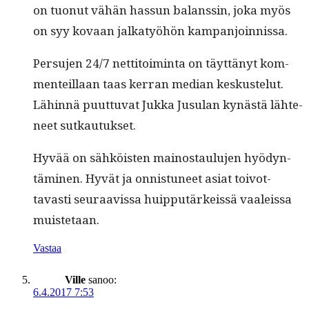
on tuonut vähän has­sun bal­anssin, joka myös
on syy kovaan jalkatyöhön kampanjoinnissa.
Per­su­jen 24/7 net­ti­toim­inta on täyt­tänyt kom­
menteil­laan taas ker­ran medi­an keskuste­lut.
Lähin­nä puut­tuvat Juk­ka Jusu­lan kynästä läht­e­
neet sutkautukset.
Hyvää on sähköis­ten main­os­taulu­jen hyö­dyn­
tämi­nen. Hyvät ja onnis­tuneet asi­at toiv­ot­
tavasti seu­raavis­sa huip­putärkeis­sä vaaleis­sa
muistetaan.
Vastaa
Ville
sanoo:
6.4.2017 7:53