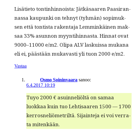
Lisäti­eto ton­tin­hin­noista: Jätkäsaaren Paasir­an­
nas­sa kaupun­ki on tehnyt (tyh­män) sopimuk­
sen että ton­tista rak­en­ta­ja Lem­minkäi­nen mak­
saa 33% asun­non myyn­ti­hin­nas­ta. Hin­nat ovat
9000–11000 e/m2. Oli­pa ALV laskuis­sa mukana
eli ei, päästään mukavasti yli tuon 2000 e/m2.
Vastaa
Osmo Soininvaara
sanoo:
6.4.2017 10:19
Tuyo 2000 € asuin­neliöltä on samaa
luokkaa kuin tuo Lehti­saaren 1500 — 1700
ker­rosneliömetriltä. Sijain­te­ja ei voi ver­ra­
ta mitenkään.