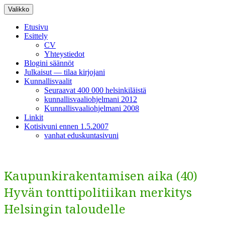
Siirry
Valikko
sisältöön
Etusivu
Esittely
CV
Yhteystiedot
Blogini säännöt
Julkaisut — tilaa kirjojani
Kunnallisvaalit
Seuraavat 400 000 helsinkiläistä
kunnallisvaaliohjelmani 2012
Kunnallisvaaliohjelmani 2008
Linkit
Kotisivuni ennen 1.5.2007
vanhat eduskuntasivuni
Kaupunkirakentamisen aika (40)
Hyvän tonttipolitiikan merkitys
Helsingin taloudelle