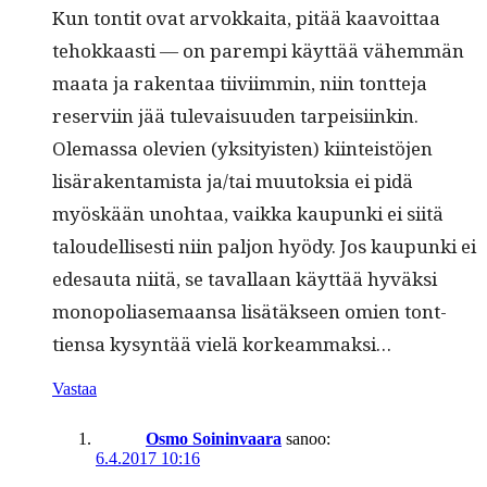
Kun ton­tit ovat arvokkai­ta, pitää kaavoit­taa
tehokkaasti — on parem­pi käyt­tää vähem­män
maa­ta ja rak­en­taa tiivi­im­min, niin tont­te­ja
reservi­in jää tule­vaisu­u­den tarpeisiinkin.
Ole­mas­sa ole­vien (yksi­ty­is­ten) kiin­teistö­jen
lisärak­en­tamista ja/tai muu­tok­sia ei pidä
myöskään uno­htaa, vaik­ka kaupun­ki ei siitä
taloudel­lis­es­ti niin paljon hyödy. Jos kaupun­ki ei
edesauta niitä, se taval­laan käyt­tää hyväk­si
monop­o­liase­maansa lisätäk­seen omien tont­
tien­sa kysyn­tää vielä korkeammaksi…
Vastaa
Osmo Soininvaara
sanoo:
6.4.2017 10:16