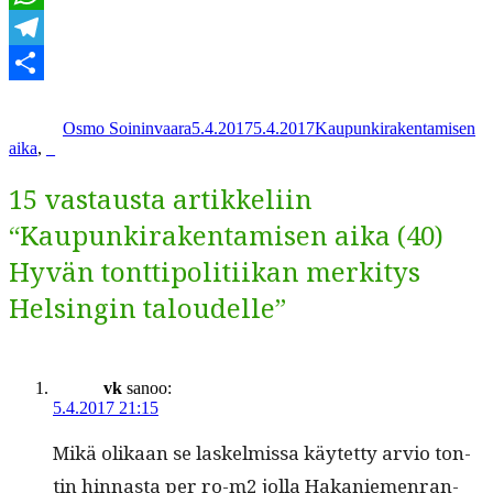
WhatsApp
Telegram
Kirjoittaja
Julkaistu
Kategoriat
Share
Osmo Soininvaara
5.4.2017
5.4.2017
Kaupunkirakentamisen
aika
,
_
15 vastausta artikkeliin
“Kaupunkirakentamisen aika (40)
Hyvän tonttipolitiikan merkitys
Helsingin taloudelle”
vk
sanoo:
5.4.2017 21:15
Mikä olikaan se laskelmis­sa käytet­ty arvio ton­
tin hin­nas­ta per ro-m2 jol­la Hakaniemen­ran­