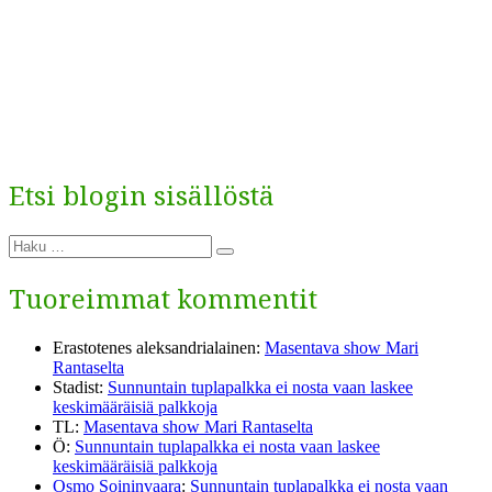
selaus
artikkeli:
Etsi blogin sisällöstä
Etsi:
Haku
Tuoreimmat kommentit
Erastotenes aleksandrialainen
:
Masentava show Mari
Rantaselta
Stadist
:
Sunnuntain tuplapalkka ei nosta vaan laskee
keskimääräisiä palkkoja
TL
:
Masentava show Mari Rantaselta
Ö
:
Sunnuntain tuplapalkka ei nosta vaan laskee
keskimääräisiä palkkoja
Osmo Soininvaara
:
Sunnuntain tuplapalkka ei nosta vaan