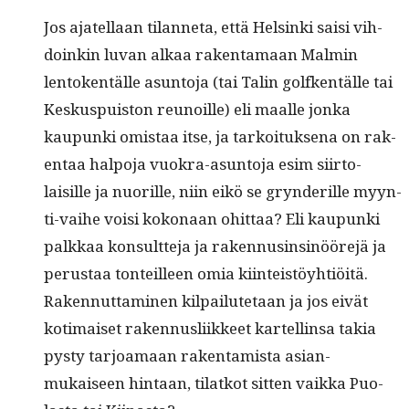
Jos ajatel­laan tilan­neta, että Helsin­ki saisi vih­
doinkin luvan alkaa rak­en­ta­maan Malmin
lento­ken­tälle asun­to­ja (tai Tal­in golfken­tälle tai
Keskus­puis­ton reunoille) eli maalle jon­ka
kaupun­ki omis­taa itse, ja tarkoituk­se­na on rak­
en­taa halpo­ja vuokra-asun­to­ja esim siir­to­
laisille ja nuo­rille, niin eikö se gryn­der­ille myyn­
ti-vai­he voisi kokon­aan ohit­taa? Eli kaupun­ki
palkkaa kon­sult­te­ja ja raken­nusinsinööre­jä ja
perus­taa ton­teilleen omia kiin­teistöy­htiöitä.
Raken­nut­ta­mi­nen kil­pailute­taan ja jos eivät
koti­maiset raken­nus­li­ik­keet kartellinsa takia
pysty tar­joa­maan rak­en­tamista asian­
mukaiseen hin­taan, tilatkot sit­ten vaik­ka Puo­