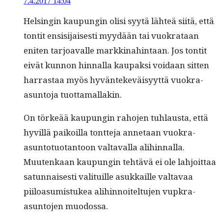
7.4.2017 14:04
Helsin­gin kaupun­gin olisi syytä lähteä siitä, että
ton­tit ensisi­jais­es­ti myy­dään tai vuokrataan
eniten tar­joavalle markki­nahin­taan. Jos ton­tit
eivät kun­non hin­nal­la kau­pak­si voidaan sit­ten
har­ras­taa myös hyvän­tekeväisyyt­tä vuokra-
asun­to­ja tuottamallakin.
On törkeää kaupun­gin raho­jen tuh­laus­ta, että
hyvil­lä paikoil­la tont­te­ja annetaan vuokra-
asun­to­tuotan­toon val­taval­la ali­hin­nal­la.
Muutenkaan kaupun­gin tehtävä ei ole lahjoit­taa
sat­un­nais­es­ti val­i­tu­ille asukkaille val­tavaa
piiloa­sum­is­tukea ali­hin­noitel­tu­jen vup­kra-
asun­to­jen muodossa.