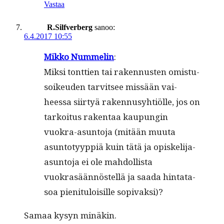
Vastaa
R.Silfverberg
sanoo:
6.4.2017 10:55
Mikko Num­melin
:
Mik­si tont­tien tai raken­nusten omis­tu­
soikeu­den tarvit­see mis­sään vai­
heessa siir­tyä raken­nusy­htiölle, jos on
tarkoi­tus rak­en­taa kaupun­gin
vuokra-asun­to­ja (mitään muu­ta
asun­to­tyyp­piä kuin tätä ja opiske­li­ja-
asun­to­ja ei ole mah­dol­lista
vuokrasään­nöstel­lä ja saa­da hin­tata­
soa pien­i­t­u­loisille sopivaksi)?
Samaa kysyn minäkin.