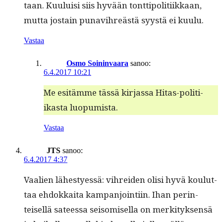
taan. Kuu­luisi siis hyvään tont­tipoli­ti­ikkaan,
mut­ta jostain punav­ihreästä syys­tä ei kuulu.
Vastaa
Osmo Soininvaara
sanoo:
6.4.2017 10:21
Me esitämme tässä kir­jas­sa Hitas-poli­ti­
ikas­ta luopumista.
Vastaa
JTS
sanoo:
6.4.2017 4:37
Vaalien läh­estyessä: vihrei­den olisi hyvä koulut­
taa ehdokkai­ta kam­pan­join­ti­in. Ihan per­in­
teisel­lä sateessa sei­somisel­la on merk­i­tyk­sen­sä