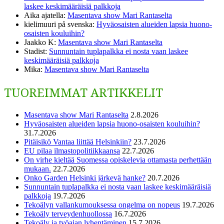
laskee keskimääräisiä palkkoja
Aika ajatella
:
Masentava show Mari Rantaselta
kielimuuri på svenska
:
Hyväosaisten alueiden lapsia huono-
osaisten kouluihin?
Jaakko K
:
Masentava show Mari Rantaselta
Stadist
:
Sunnuntain tuplapalkka ei nosta vaan laskee
keskimääräisiä palkkoja
Mika
:
Masentava show Mari Rantaselta
TUOREIMMAT ARTIKKELIT
Masentava show Mari Rantaselta
2.8.2026
Hyväosaisten alueiden lapsia huono-osaisten kouluihin?
31.7.2026
Pitäisikö Vantaa liittää Helsinkiin?
23.7.2026
EU pilaa ilmastopolitiikkaansa
22.7.2026
On virhe kieltää Suomessa opiskelevia ottamasta perhettään
mukaan.
22.7.2026
Onko Garden Helsinki järkevä hanke?
20.7.2026
Sunnuntain tuplapalkka ei nosta vaan laskee keskimääräisiä
palkkoja
19.7.2026
Tekoälyn vallankumouksessa ongelma on nopeus
19.7.2026
Tekoäly terveydenhuollossa
16.7.2026
Tekoäly ja työajan lyhentäminen
15.7.2026