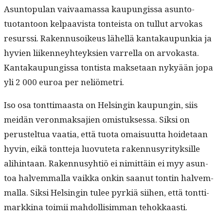
Asun­top­u­lan vaivaa­mas­sa kaupungis­sa asun­to­
tuotan­toon kel­paav­ista ton­teista on tul­lut arvokas
resurssi. Raken­nu­soikeus lähel­lä kan­takaupunkia ja
hyvien liiken­ney­hteyk­sien var­rel­la on arvokas­ta.
Kan­takaupungis­sa ton­tista mak­se­taan nykyään jopa
yli 2 000 euroa per neliömetri.
Iso osa tont­ti­maas­ta on Helsin­gin kaupun­gin, siis
mei­dän veron­mak­sajien omis­tuk­ses­sa. Sik­si on
perustel­tua vaa­tia, että tuo­ta omaisu­ut­ta hoide­taan
hyvin, eikä tont­te­ja luovute­ta raken­nusyri­tyk­sille
ali­hin­taan. Raken­nusy­htiö ei nimit­täin ei myy asun­
toa halvem­mal­la vaik­ka onkin saanut ton­tin halvem­
mal­la. Sik­si Helsin­gin tulee pyrk­iä siihen, että tont­ti­
markki­na toimii mah­dol­lisim­man tehokkaasti.