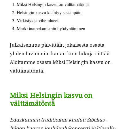
Mik­si Helsin­gin kasvu on välttämätöntä
Helsin­gin kasvu kään­tyy sisäänpäin
Virk­istys ja viheralueet
Markki­namekanis­min hyödyntäminen
Julkaisemme päivit­täin jokaises­ta osas­ta
yhden luvun niin kauan kuin luku­ja riit­tää.
Aloita­mme osas­ta Mik­si Helsin­gin kasvu on
välttämätöntä.
Miksi Helsingin kasvu on
välttämätöntä
Eduskun­nan tra­di­tioi­hin kuu­luu Sibelius-
lukion kuoron joul­u­laulukon­sert­ti Val­tios­alis­