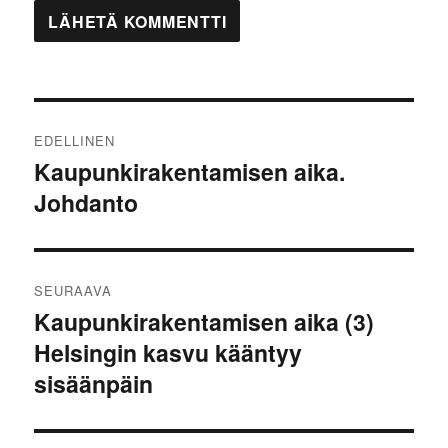
Artikkelien
EDELLINEN
selaus
Kaupunkirakentamisen aika.
Edellinen
Johdanto
artikkeli:
SEURAAVA
Kaupunkirakentamisen aika (3)
Seuraava
Helsingin kasvu kääntyy
artikkeli:
sisäänpäin