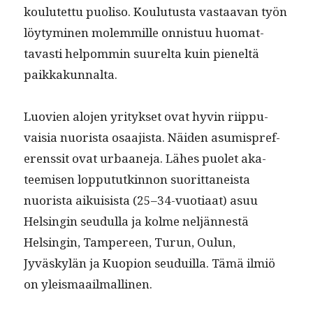
koulutet­tu puoliso. Koulu­tus­ta vas­taa­van työn
löy­tymi­nen molem­mille onnis­tuu huo­mat­
tavasti helpom­min suurelta kuin pieneltä
paikkakunnalta.
Luovien alo­jen yri­tyk­set ovat hyvin riip­pu­
vaisia nuorista osaa­jista. Näi­den asum­is­pref­
er­enssit ovat urbaane­ja. Läh­es puo­let aka­
teemisen lop­pututkin­non suorit­taneista
nuorista aikui­sista (25–34-vuotiaat) asuu
Helsin­gin seudul­la ja kolme neljännestä
Helsin­gin, Tam­pereen, Turun, Oulun,
Jyväskylän ja Kuo­pi­on seuduil­la. Tämä ilmiö
on yleismaailmallinen.