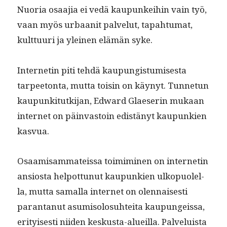
Nuo­ria osaa­jia ei vedä kaupunkei­hin vain työ,
vaan myös urbaan­it palve­lut, tapah­tu­mat,
kult­tuuri ja yleinen elämän syke.
Inter­netin piti tehdä kaupungis­tu­mis­es­ta
tarpee­ton­ta, mut­ta toisin on käynyt. Tun­netun
kaupunki­tutk­i­jan, Edward Glae­serin mukaan
inter­net on päin­vas­toin edis­tänyt kaupunkien
kasvua.
Osaamisam­mateis­sa toim­imi­nen on inter­netin
ansios­ta helpot­tunut kaupunkien ulkop­uolel­
la, mut­ta samal­la inter­net on olen­nais­es­ti
paran­tanut asum­isolo­suhtei­ta kaupungeis­sa,
eri­tyis­es­ti niiden keskus­ta-alueil­la. Palveluista