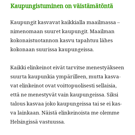
Kaupungistuminen on väistämätöntä
Kaupun­git kas­va­vat kaikkial­la maail­mas­sa –
nimeno­maan suuret kaupun­git. Maail­man
kokon­ais­tuotan­non kasvu tapah­tuu läh­es
kokon­aan suuris­sa kaupungeissa.
Kaik­ki elinkeinot eivät tarvitse men­estyäk­seen
suur­ta kaupunkia ympärilleen, mut­ta kas­va­
vat elinkeinot ovat voit­top­uolis­es­ti sel­l­aisia,
että ne men­estyvät vain kaupungeis­sa. Sik­si
talous kas­vaa joko kaupungeis­sa tai se ei kas­
va lainkaan. Näistä elinkeinoista me olemme
Helsingis­sä vastuussa.