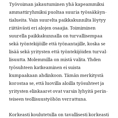
Työvoiman jakau­tu­mi­nen yhä kapeam­mik­si
ammat­tiryh­mik­si puoltaa suuria työssäkäyn­
tialuei­ta. Vain suurelta paikkakun­nil­ta löy­tyy
riit­tävästi eri alo­jen osaa­jia. Toim­imi­nen
suurel­la paikkakun­nal­la on tur­val­lisem­paa
sekä työn­tek­i­jöille että työ­nan­ta­jille, kos­ka se
lisää sekä yri­tys­ten että työn­tek­i­jöi­den tur­val­
lisu­ut­ta. Molem­mil­la on mis­tä vali­ta. Yhden
työ­suh­teen katkeami­nen ei suista
kumpaakaan ahdinkoon. Tämän merk­i­tys­tä
korostaa se, että luovil­la aloil­la työ­suh­teet ja
yri­tys­ten elinkaaret ovat varsin lyhy­itä per­in­
teiseen teol­lisu­ustyöhön verrattuna.
Korkeasti koulute­tul­la on taval­lis­es­ti korkeasti