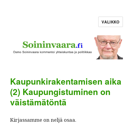
VALIKKO
Kaupunkirakentamisen aika
(2) Kaupungistuminen on
väistämätöntä
Kir­jas­samme on neljä osaa.