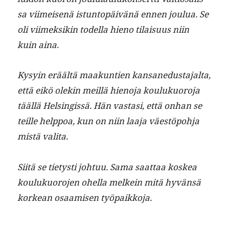
sa viimeisenä istun­topäivänä ennen joulua. Se
oli viimek­sikin todel­la hieno tilaisu­us niin
kuin aina.
Kysyin eräältä maakun­tien kansane­dus­ta­jal­ta,
että eikö olekin meil­lä hieno­ja koulukuoro­ja
tääl­lä Helsingis­sä. Hän vas­tasi, että onhan se
teille help­poa, kun on niin laa­ja väestöpo­h­ja
mis­tä valita.
Siitä se tietysti johtuu. Sama saat­taa koskea
koulukuoro­jen ohel­la melkein mitä hyvän­sä
korkean osaamisen työpaikkoja.