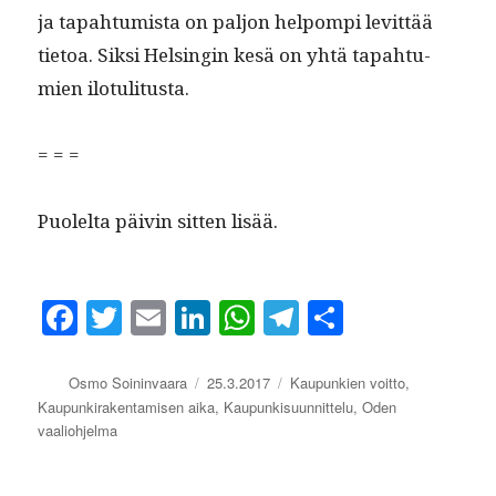
ja tapah­tu­mista on paljon helpom­pi levit­tää
tietoa. Sik­si Helsin­gin kesä on yhtä tapah­tu­
mien ilotulitusta.
= = =
Puolelta päivin sit­ten lisää.
Fa
T
E
Li
W
Te
S
ce
wi
m
nk
ha
le
ha
bo
tte
ail
ed
ts
gr
re
Kirjoittaja
Julkaistu
Kategoriat
Osmo Soininvaara
25.3.2017
Kaupunkien voitto
,
Kaupunkirakentamisen aika
,
Kaupunkisuunnittelu
,
Oden
ok
r
In
A
a
vaaliohjelma
pp
m