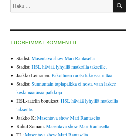
HA
Etsi:
TUOREIMMAT KOMMENTIT
Stadist
:
Masentava show Mari Rantaselta
Stadist
:
HSL häviää lyhyillä matkoilla takseille.
Jaakko Leinonen
:
Pakollinen ruotsi lukiossa riittää
Stadist
:
Sunnuntain tuplapalkka ei nosta vaan laskee
keskimääräisiä palkkoja
HSL-aatelin bonukset
:
HSL häviää lyhyillä matkoilla
takseille.
Jaakko K
:
Masentava show Mari Rantaselta
Rahul Somani
:
Masentava show Mari Rantaselta
TL
:
Masentava show Mari Rantaselta