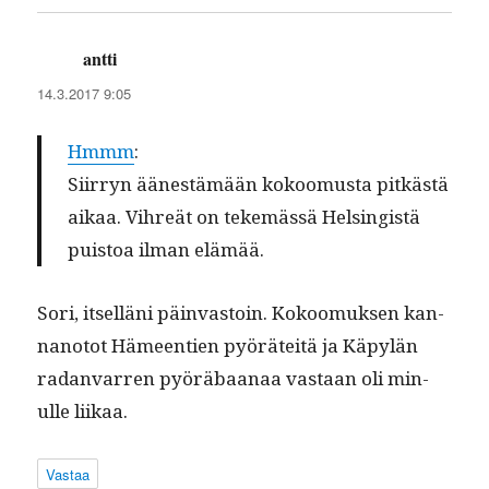
antti
sanoo:
14.3.2017 9:05
Hmmm
:
Siir­ryn äänestämään kokoomus­ta pitkästä
aikaa. Vihreät on tekemässä Helsingistä
puis­toa ilman elämää.
Sori, itsel­läni päin­vas­toin. Kokoomuk­sen kan­
nan­otot Hämeen­tien pyöräteitä ja Käpylän
radan­var­ren pyöräbaanaa vas­taan oli min­
ulle liikaa.
Vastaa