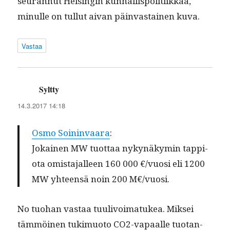
seu­ran­nut Helsin­gin kun­nal­lispoli­ti­ikkaa,
min­ulle on tul­lut aivan päin­vas­tainen kuva.
Vastaa
Syltty
sanoo:
14.3.2017 14:18
Osmo Soin­in­vaara
:
Jokainen MW tuot­taa nykynäkymin tap­pi­
o­ta omis­ta­jalleen 160 000 €/vuosi eli 1200
MW yhteen­sä noin 200 M€/vuosi.
No tuo­han vas­taa tuulivoimatukea. Mik­sei
täm­möi­nen tukimuo­to CO2-vapaalle tuotan­