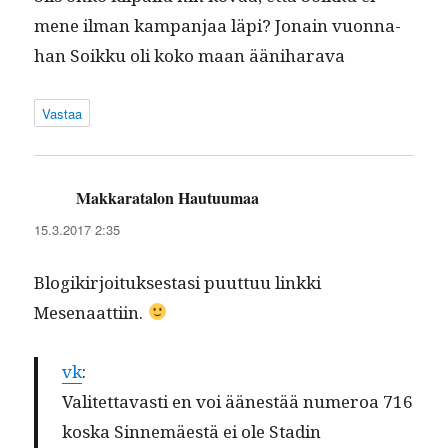
mene ilman kam­pan­jaa läpi? Jon­ain vuon­na­
han Soikku oli koko maan ääniharava
Vastaa
Makkaratalon Hautuumaa
sanoo:
15.3.2017 2:35
Blogikir­joituk­ses­tasi puut­tuu link­ki
Mesenaattiin.
vk
:
Valitet­tavasti en voi äänestää numeroa 716
kos­ka Sin­nemäestä ei ole Stadin