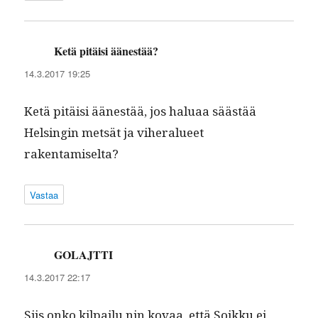
Ketä pitäisi äänestää?
sanoo:
14.3.2017 19:25
Ketä pitäisi äänestää, jos halu­aa säästää
Helsin­gin met­sät ja viher­alueet
rakentamiselta?
Vastaa
GOLAJTTI
sanoo:
14.3.2017 22:17
Siis onko kil­pailu nin kovaa, että Soikku ei