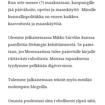
Kun sote menee (?) maakun­taan, kaupungille
jää päivähoito, ope­tus ja maankäyt­tö. Min­ulle
kun­nal­lispoli­ti­ik­ka on ennen kaikkea
kaavoitus­ta ja maankäyttöä.
Olemme julkaise­mas­sa Mikko Särelän kanssa
pam­flet­tia Helsin­gin kehit­tämis­es­tä. Se paine­
taan, jos Mese­naatis­sa tulee paine­tulle kir­jalle
riit­tävästi rahoi­tus­ta. Muus­sa tapauk­ses­sa
tyy­dymme pelkkään digiversioon.
Tulemme julkaise­maan tek­stit myös mei­dän
molem­pi­en blogeilla.
Omas­ta puolestani olen rehellis­es­ti ylpeä siitä,