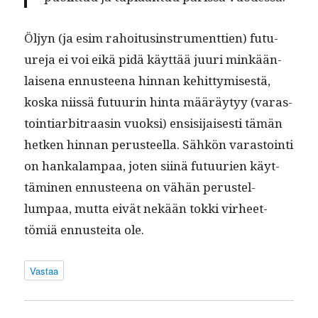
Öljyn (ja esim rahoi­tusin­stru­ment­tien) futu­
ure­ja ei voi eikä pidä käyt­tää juuri minkään­
laise­na ennus­teena hin­nan kehit­tymis­es­tä,
kos­ka niis­sä futu­urin hin­ta määräy­tyy (varas­
toin­tiar­bi­traasin vuok­si) ensisi­jais­es­ti tämän
het­ken hin­nan perus­teel­la. Sähkön varas­toin­ti
on han­kalam­paa, joten siinä futu­urien käyt­
tämi­nen ennus­teena on vähän perustel­
lumpaa, mut­ta eivät nekään tok­ki virheet­
tömiä ennustei­ta ole.
Vastaa