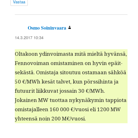
Vastaa
Osmo Soininvaara
sanoo:
14.3.2017 10:34
Oltakoon ydin­voimas­ta mitä mieltä hyvän­sä,
Fen­novoiman omis­t­a­mi­nen on hyvin epäit­
sekästä. Omis­ta­ja sitoutuu osta­maan sähköä
50 €/MWh kesät tal­vet, kun pörssi­hin­ta ja
futu­u­rit liikku­vat jos­sain 30 €/MWh.
Jokainen MW tuot­taa nykynäkymin tap­pi­o­ta
omis­ta­jalleen 160 000 €/vuosi eli 1200 MW
yhteen­sä noin 200 M€/vuosi.