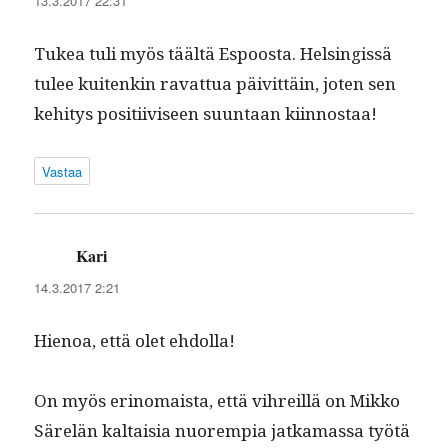
13.3.2017 22:31
Tukea tuli myös täältä Espoos­ta. Helsingis­sä
tulee kuitenkin ravat­tua päivit­täin, joten sen
kehi­tys posi­ti­iviseen suun­taan kiinnostaa!
Vastaa
Kari
sanoo:
14.3.2017 2:21
Hienoa, että olet ehdolla!
On myös eri­no­maista, että vihreil­lä on Mikko
Särelän kaltaisia nuorem­pia jatka­mas­sa työtä