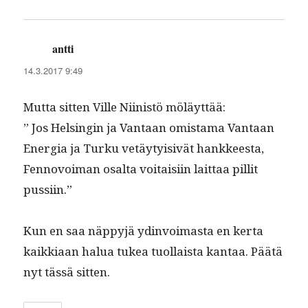
antti
sanoo:
14.3.2017 9:49
Mut­ta sit­ten Ville Niin­istö möläyttää:
” Jos Helsin­gin ja Van­taan omis­ta­ma Van­taan
Ener­gia ja Turku vetäy­ty­i­sivät han­kkeesta,
Fen­novoiman osalta voitaisi­in lait­taa pil­lit
pussiin.”
Kun en saa näp­pyjä ydin­voimas­ta en ker­ta
kaikki­aan halua tukea tuol­laista kan­taa. Päätä
nyt tässä sitten.