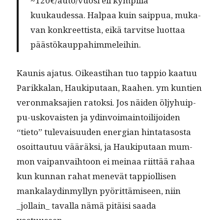
~120€/auto/vuosi eli kympil­lä
kuukaudessa. Hal­paa kuin saip­pua, muka­
van konkreet­tista, eikä tarvitse luot­taa
päästökauppahimmeleihin.
Kau­nis aja­tus. Oikeast­i­han tuo tap­pio kaatuu
Parikkalan, Haukiputaan, Raa­hen. ym kun­tien
veron­mak­sajien ratok­si. Jos näi­den öljy­huip­
pu-usko­vais­ten ja ydin­voimain­toil­i­joiden
“tieto” tule­vaisu­u­den ener­gian hin­tata­sos­ta
osoit­tau­tuu vääräk­si, ja Haukiputaan mum­
mon vaipan­vai­h­toon ei meinaa riit­tää rahaa
kun kun­nan rahat menevät tap­pi­ol­lisen
mankalay­d­in­myl­lyn pyörit­tämiseen, niin
_jollain_ taval­la nämä pitäisi saa­da