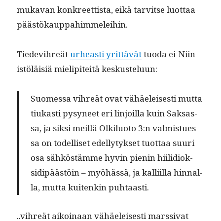
muka­van konkreet­tista, eikä tarvitse luot­taa
päästökauppahimmeleihin.
Tiede­vihreät
urheasti yrit­tävät
tuo­da ei-Niin­
istöläisiä mielip­iteitä keskusteluun:
Suomes­sa vihreät ovat vähäeleis­es­ti mut­ta
tiukasti pysyneet eri lin­joil­la kuin Sak­sas­
sa, ja sik­si meil­lä Olk­ilu­o­to 3:n valmistues­
sa on todel­liset edel­ly­tyk­set tuot­taa suuri
osa sähköstämme hyvin pienin hiilid­iok­
sidipäästöin – myöhässä, ja kalli­il­la hin­nal­
la, mut­ta kuitenkin puhtaasti.
..vihreät aikoinaan vähäeleis­es­ti marssi­vat