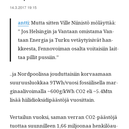
14.3.2017 19:15
antti
: Mut­ta sit­ten Ville Niin­istö möläyttää:
” Jos Helsin­gin ja Van­taan omis­ta­ma Van­
taan Ener­gia ja Turku vetäy­ty­i­sivät han­
kkeesta, Fen­novoiman osalta voitaisi­in lait­
taa pil­lit pussiin.”
..ja Nord­poolis­sa joudut­taisi­in kor­vaa­maan
suu­ru­us­lu­okkaa 9TWh/vuosi fos­si­ilisel­la mar­
gin­aalivoimal­la ~600g/kWh CO2 eli ~5.4Mtn
lisää hiilid­iok­sidipäästöjä vuosittain.
Ver­tailun vuok­si, saman ver­ran CO2-päästöjä
tuot­taa suun­nilleen 1,66 miljoon­aa henkilöau­