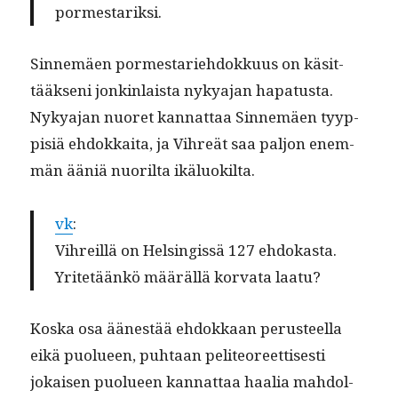
pormestariksi.
Sin­nemäen pormes­tariehdokku­us on käsit­
tääk­seni jonkin­laista nykya­jan hap­a­tus­ta.
Nykya­jan nuoret kan­nat­taa Sin­nemäen tyyp­
pisiä ehdokkai­ta, ja Vihreät saa paljon enem­
män ääniä nuo­ril­ta ikäluokilta.
vk
:
Vihreil­lä on Helsingis­sä 127 ehdokas­ta.
Yritetäänkö määräl­lä kor­va­ta laatu?
Kos­ka osa äänestää ehdokkaan perus­teel­la
eikä puolueen, puh­taan peli­te­o­reet­tis­es­ti
jokaisen puolueen kan­nat­taa haalia mah­dol­