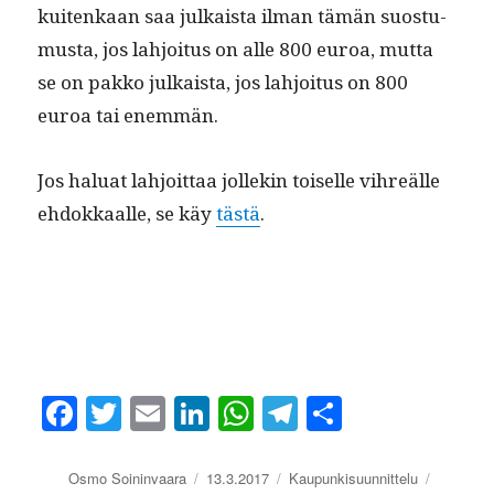
kuitenkaan saa julka­ista ilman tämän suos­tu­
mus­ta, jos lahjoi­tus on alle 800 euroa, mut­ta
se on pakko julka­ista, jos lahjoi­tus on 800
euroa tai enemmän.
Jos halu­at lahjoit­taa jollekin toiselle vihreälle
ehdokkaalle, se käy
tästä
.
Fa
T
E
Li
W
Te
S
ce
wi
m
nk
ha
le
ha
bo
tte
ail
ed
ts
gr
re
Kirjoittaja
Julkaistu
Kategoriat
Avainsa
Osmo Soininvaara
13.3.2017
Kaupunkisuunnittelu