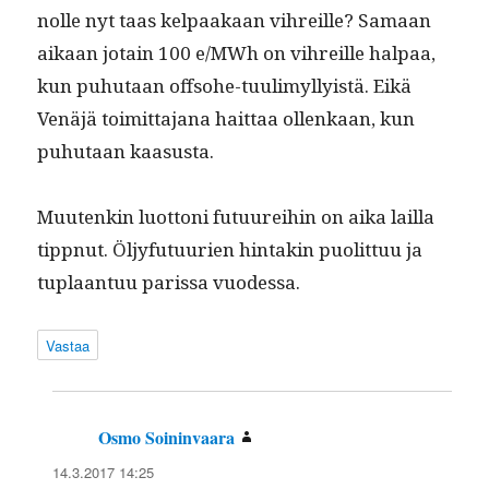
nolle nyt taas kel­paakaan vihreille? Samaan
aikaan jotain 100 e/MWh on vihreille hal­paa,
kun puhutaan off­so­he-tuulimyl­ly­istä. Eikä
Venäjä toimit­ta­jana hait­taa ollenkaan, kun
puhutaan kaasusta.
Muutenkin luot­toni futu­urei­hin on aika lail­la
tipp­nut. Öljy­fu­tu­urien hin­takin puolit­tuu ja
tuplaan­tuu paris­sa vuodessa.
Vastaa
Osmo Soininvaara
sanoo:
14.3.2017 14:25