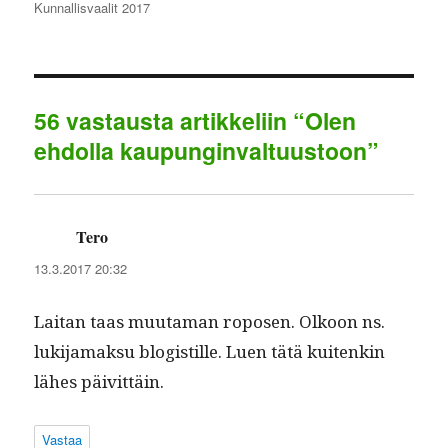
Kunnallisvaalit 2017
ok
r
In
A
a
pp
m
56 vastausta artikkeliin “Olen
ehdolla kaupunginvaltuustoon”
Tero
sanoo:
13.3.2017 20:32
Lai­tan taas muu­ta­man roposen. Olkoon ns.
luk­i­ja­mak­su blo­gis­tille. Luen tätä kuitenkin
läh­es päivittäin.
Vastaa