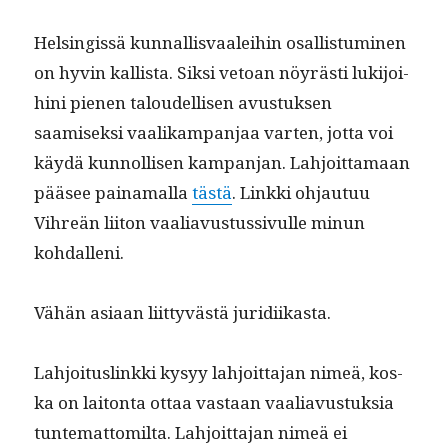
Helsingis­sä kun­nal­lis­vaalei­hin osal­lis­tu­mi­nen
on hyvin kallista. Sik­si vetoan nöyrästi luk­i­joi­
hi­ni pienen taloudel­lisen avus­tuk­sen
saamisek­si vaa­likam­pan­jaa varten, jot­ta voi
käy­dä kun­nol­lisen kam­pan­jan. Lahjoit­ta­maan
pääsee paina­mal­la
tästä
. Link­ki ohjau­tuu
Vihreän liiton vaali­avus­tus­sivulle min­un
kohdalleni.
Vähän asi­aan liit­tyvästä juridiikasta.
Lahjoi­tuslink­ki kysyy lahjoit­ta­jan nimeä, kos­
ka on laiton­ta ottaa vas­taan vaali­avus­tuk­sia
tun­tem­at­tomil­ta. Lahjoit­ta­jan nimeä ei