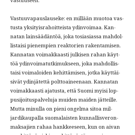
vastuuseen.
Vas­tu­u­va­paus­lauseke: en mil­lään muo­toa vas­
tus­ta yksi­ty­is­ra­hoit­teista ydin­voimaa. Kan­
natan lain­säädän­töä, joka tosi­asi­as­sa mah­dol­
lis­taisi pienem­pi­en reak­to­rien rak­en­tamisen.
Kan­natan voimakkaasti julkisen rahan käyt­
töä ydin­voimatutkimuk­seen, joka mah­dol­lis­
taisi voimaloiden kehit­tämisen, jot­ka käyt­täi­
sivät ydin­jätet­tä polt­toaineenaan. Kan­natan
voimakkaasti aja­tus­ta, että Suo­mi myisi lop­
pusi­joi­tus­palvelu­ja muiden maid­en jät­teille.
Mut­ta min­ul­la on pieni ongel­ma sitoa mil­
jardikau­pal­la suo­ma­lais­ten kun­nal­lisveron­
mak­sajien rahaa han­kkeeseen, kun on aivan