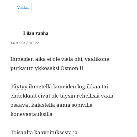
Vastaa
Liian vanha
sanoo:
14.3.2017 10:22
Ihmei­den aika ei ole vielä ohi, vaa­likone
putkaut­ti ykkösek­si Osmon !!
Täy­tyy ihme­tel­lä konei­den logi­ikkaa tai
ehdokkaat eivät ole täysin rehellisiä vaan
osaa­vat kalastel­la ääniä sopivil­la
konevastauksilla
Toisaal­ta kaavoituk­ses­ta ja