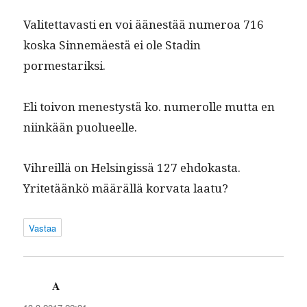
Valitet­tavasti en voi äänestää numeroa 716
kos­ka Sin­nemäestä ei ole Stadin
pormestariksi.
Eli toivon men­estys­tä ko. numerolle mut­ta en
niinkään puolueelle.
Vihreil­lä on Helsingis­sä 127 ehdokas­ta.
Yritetäänkö määräl­lä kor­va­ta laatu?
Vastaa
A
sanoo: