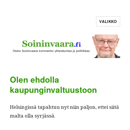
VALIKKO
Olen ehdolla
kaupunginvaltuustoon
Helsingis­sä tapah­tuu nyt niin paljon, ettei siitä
mal­ta olla syrjässä.