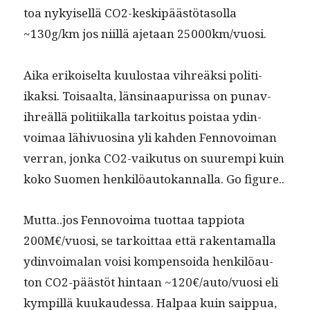
toa nykyisel­lä CO2-keskipäästö­ta­sol­la
~130g/km jos niil­lä aje­taan 25000km/vuosi.
Aika erikoiselta kuu­lostaa vihreäk­si poli­ti­
ikak­si. Toisaal­ta, länsi­naa­puris­sa on punav­
ihreäl­lä poli­ti­ikalla tarkoi­tus pois­taa ydin­
voimaa lähivu­osi­na yli kah­den Fen­novoiman
ver­ran, jon­ka CO2-vaiku­tus on suurem­pi kuin
koko Suomen henkilöau­tokan­nal­la. Go figure..
Mutta..jos Fen­novoima tuot­taa tap­pi­o­ta
200M€/vuosi, se tarkoit­taa että rak­en­ta­mal­la
ydin­voimalan voisi kom­pen­soi­da henkilöau­
ton CO2-päästöt hin­taan ~120€/auto/vuosi eli
kympil­lä kuukaudessa. Hal­paa kuin saip­pua,