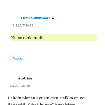
Osmo Soininvaara
sanoo:
13.3.2017 20:39
Kiitos molem­mille.
Vastaa
Austrian
sanoo:
13.3.2017 20:36
Laitoin pienen avus­tuk­sen, vaik­ka en voi
äänestää Hkissä kunnallisvaaleissa.