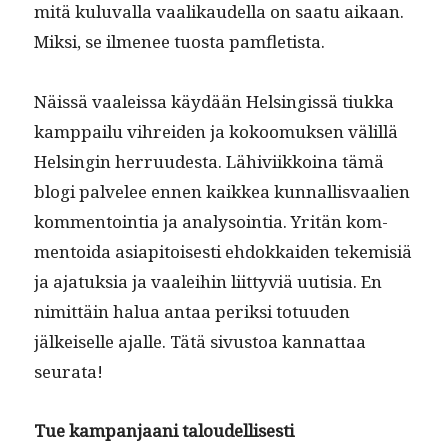
mitä kulu­val­la vaa­likaudel­la on saatu aikaan.
Mik­si, se ilme­nee tuos­ta pamfletista.
Näis­sä vaaleis­sa käy­dään Helsingis­sä tiuk­ka
kamp­pailu vihrei­den ja kokoomuk­sen välil­lä
Helsin­gin her­ru­ud­es­ta. Lähivi­ikkoina tämä
blo­gi palvelee ennen kaikkea kun­nal­lis­vaalien
kom­men­toin­tia ja analysoin­tia. Yritän kom­
men­toi­da asi­api­tois­es­ti ehdokkaiden tekemisiä
ja ajatuk­sia ja vaalei­hin liit­tyviä uutisia. En
nimit­täin halua antaa perik­si totu­u­den
jälkeiselle ajalle. Tätä sivus­toa kan­nat­taa
seurata!
Tue kam­pan­jaani taloudellisesti