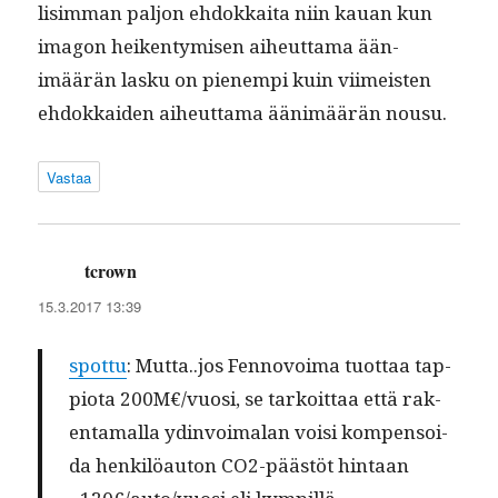
lisim­man paljon ehdokkai­ta niin kauan kun
imagon heiken­tymisen aiheut­ta­ma ään­
imäärän lasku on pienem­pi kuin viimeis­ten
ehdokkaiden aiheut­ta­ma ään­imäärän nousu.
Vastaa
tcrown
sanoo:
15.3.2017 13:39
spot­tu
: Mutta..jos Fen­novoima tuot­taa tap­
pi­o­ta 200M€/vuosi, se tarkoit­taa että rak­
en­ta­mal­la ydin­voimalan voisi kom­pen­soi­
da henkilöau­ton CO2-päästöt hin­taan