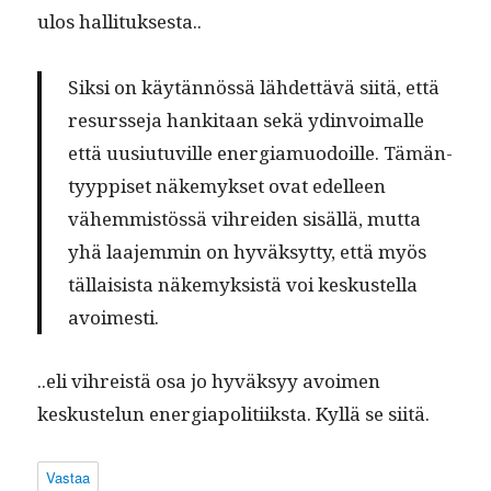
ulos hallituksesta..
Sik­si on käytän­nössä lähdet­tävä siitä, että
resursse­ja han­ki­taan sekä ydin­voimalle
että uusi­u­tuville ener­gia­muodoille. Tämän­
tyyp­piset näke­myk­set ovat edelleen
vähem­mistössä vihrei­den sisäl­lä, mut­ta
yhä laa­jem­min on hyväksyt­ty, että myös
täl­lai­sista näke­myk­sistä voi keskustel­la
avoimesti.
..eli vihreistä osa jo hyväksyy avoimen
keskustelun ener­giapoli­ti­ik­s­ta. Kyl­lä se siitä.
Vastaa