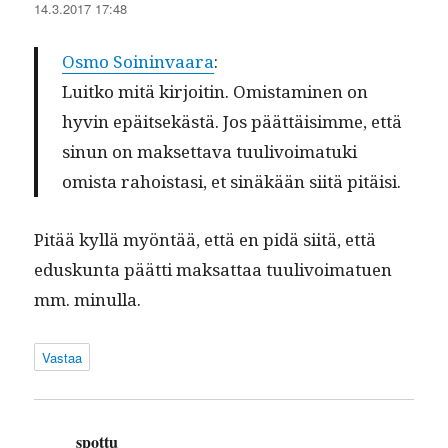
14.3.2017 17:48
Osmo Soin­in­vaara
:
Luitko mitä kir­joitin. Omis­t­a­mi­nen on
hyvin epäit­sekästä. Jos päät­täisimme, että
sin­un on mak­set­ta­va tuulivoimatu­ki
omista rahois­tasi, et sinäkään siitä pitäisi.
Pitää kyl­lä myön­tää, että en pidä siitä, että
eduskun­ta päät­ti mak­sat­taa tuulivoimat­uen
mm. minulla.
Vastaa
spottu
sanoo: