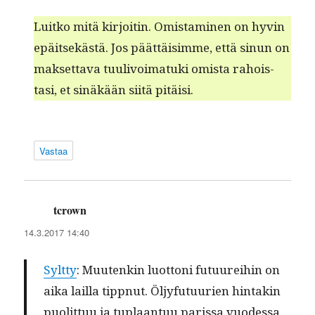
Luitko mitä kir­joitin. Omis­t­a­mi­nen on hyvin
epäit­sekästä. Jos päät­täisimme, että sin­un on
mak­set­ta­va tuulivoimatu­ki omista rahois­
tasi, et sinäkään siitä pitäisi.
Vastaa
tcrown
sanoo:
14.3.2017 14:40
Sylt­ty
: Muutenkin luot­toni futu­urei­hin on
aika lail­la tipp­nut. Öljy­fu­tu­urien hin­takin
puolit­tuu ja tuplaan­tuu paris­sa vuodessa.