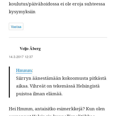
koulutus/päivähoidossa ei ole ero­ja suh­teessa
kysymyksiin
Vastaa
Veijo Åberg
sanoo:
14.3.2017 12:37
Hmmm
:
Siir­ryn äänestämään kokoomus­ta pitkästä
aikaa. Vihreät on tekemässä Helsingistä
puis­toa ilman elämää.
Hei Hmmm, antaisitko esimerkke­jä? Kun olen