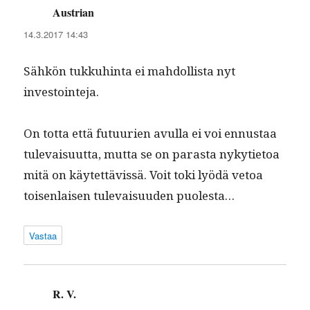
Austrian
sanoo:
14.3.2017 14:43
Sähkön tukkuhin­ta ei mah­dol­lista nyt
investointeja.
On tot­ta että futu­urien avul­la ei voi ennus­taa
tule­vaisu­ut­ta, mut­ta se on paras­ta nykyti­etoa
mitä on käytet­tävis­sä. Voit toki lyödä vetoa
toisen­laisen tule­vaisu­u­den puolesta…
Vastaa
R. V.
sanoo: