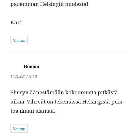
parem­man Helsin­gin puolesta!
Kari
Vastaa
Hmmm
sanoo:
14.3.2017 8:10
Siir­ryn äänestämään kokoomus­ta pitkästä
aikaa. Vihreät on tekemässä Helsingistä puis­
toa ilman elämää.
Vastaa