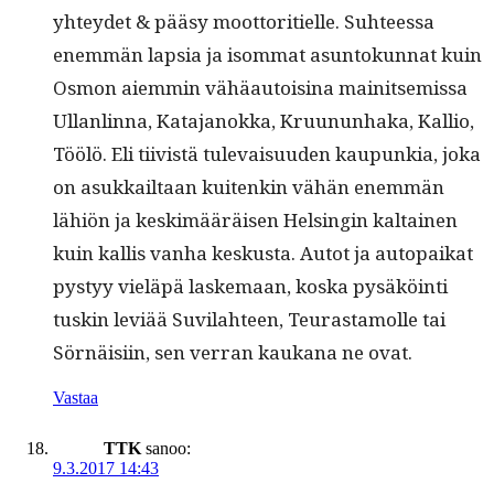
yhtey­det & pääsy moot­tori­tielle. Suh­teessa
enem­män lap­sia ja isom­mat asun­tokun­nat kuin
Osmon aiem­min vähäau­toisi­na mainit­se­mis­sa
Ullan­lin­na, Kata­janok­ka, Kru­u­nun­haka, Kallio,
Töölö. Eli tiivistä tule­vaisu­u­den kaupunkia, joka
on asukkail­taan kuitenkin vähän enem­män
lähiön ja keskimääräisen Helsin­gin kaltainen
kuin kallis van­ha keskus­ta. Autot ja autopaikat
pystyy vieläpä laske­maan, kos­ka pysäköin­ti
tuskin lev­iää Suvi­lah­teen, Teuras­ta­molle tai
Sörnäisi­in, sen ver­ran kaukana ne ovat.
Vastaa
TTK
sanoo:
9.3.2017 14:43