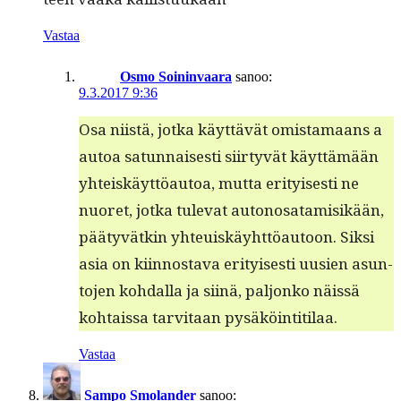
Vastaa
Osmo Soininvaara
sanoo:
9.3.2017 9:36
Osa niistä, jot­ka käyt­tävät omis­ta­maans a
autoa sat­un­nais­es­ti siir­tyvät käyt­tämään
yhteiskäyt­töau­toa, mut­ta eri­tyis­es­ti ne
nuoret, jot­ka tule­vat autonosa­tamisikään,
pää­tyvätkin yhteuiskäy­ht­töau­toon. Sik­si
asia on kiin­nos­ta­va eri­tyis­es­ti uusien asun­
to­jen kohdal­la ja siinä, paljonko näis­sä
kohtais­sa tarvi­taan pysäköintitilaa.
Vastaa
Sampo Smolander
sanoo: