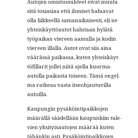
Auto­jen omis­tus­suh­teet eivät muu­ta
sitä tosi­asi­aa että ihmiset halu­a­vat
olla liik­keel­lä samanaikaises­ti, eli ne
yhteiskäyt­töau­tot halu­taan hylätä
työ­paikan viereen aamul­la ja kodin
viereen illal­la. Autot ovat siis aina
väärässä paikas­sa, kuten yhteiskäyt­
tö­fil­lar­it jollei niitä ajel­la kuor­ma-
autol­la paikas­ta toiseen. Tämä ongel­
ma ratkeaa vas­ta itseo­h­jau­tuvil­la
autoilla.
Kaupun­gin pysäköin­tipaikko­jen
määräl­lä säädel­lään kaupunki­in tule­
vien yksi­ty­isauto­jen määrää kuten
tähänkin asti. Pysäköin­tipaikko­jen