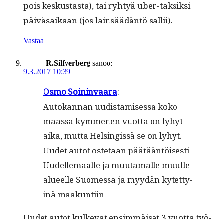
pois keskus­tas­ta), tai ryhtyä uber-tak­sik­si
päivä­saikaan (jos lain­säädän­tö sallii).
Vastaa
R.Silfverberg
sanoo:
9.3.2017 10:39
Osmo Soin­in­vaara
:
Autokan­nan uud­is­tamises­sa koko
maas­sa kymme­nen vuot­ta on lyhyt
aika, mut­ta Helsingis­sä se on lyhyt.
Uudet autot oste­taan päätään­töis­es­ti
Uudelle­maalle ja muu­ta­malle muulle
alueelle Suomes­sa ja myy­dän kytet­ty­
inä maakuntiin.
Uudet autot kulke­vat ensim­mäiset 3 vuot­ta työ­