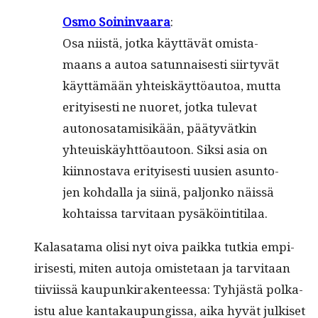
Osmo Soin­in­vaara
:
Osa niistä, jot­ka käyt­tävät omis­ta­
maans a autoa sat­un­nais­es­ti siir­tyvät
käyt­tämään yhteiskäyt­töau­toa, mut­ta
eri­tyis­es­ti ne nuoret, jot­ka tule­vat
autonosa­tamisikään, pää­tyvätkin
yhteuiskäy­ht­töau­toon. Sik­si asia on
kiin­nos­ta­va eri­tyis­es­ti uusien asun­to­
jen kohdal­la ja siinä, paljonko näis­sä
kohtais­sa tarvi­taan pysäköintitilaa.
Kalasa­ta­ma olisi nyt oiva paik­ka tutkia empi­
iris­es­ti, miten auto­ja omis­te­taan ja tarvi­taan
tiivi­is­sä kaupunki­rak­en­teessa: Tyhjästä polka­
istu alue kan­takaupungis­sa, aika hyvät julkiset