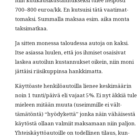
niin kuukausikus­tan­nuk­sek­si tulee hel­posti
700–800 euroa/kk. En kut­su­isi tätä vaa­ti­mat­
tomak­si. Sum­mal­la mak­saa esim. aika mon­ta
taksimatkaa.
Ja sit­ten mon­es­sa taloudessa auto­ja on kak­si.
Itse asi­as­sa luulen, että jos ihmiset osaisi­vat
laskea autoilun kus­tan­nuk­set oikein, niin moni
jät­täisi riisikup­pin­sa hankkimatta.
Käyt­töaste henkilöau­toil­la lie­nee keskimäärin
noin 1 tunti/päivä eli vajaat 5%. Ei nyt äkkiä tule
mieleen mitään muu­ta (useim­mille ei vält­
tämätön­tä) “hyödyket­tä” jon­ka näin vähäis­es­tä
käytöstä ollaan valmi­it mak­samaan niin paljon.
Yhteiskäyt­töau­toille on todel­li­nen tilaus, kun­