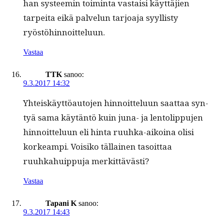
han sys­teemin toim­inta vas­taisi käyt­täjien
tarpei­ta eikä palvelun tar­joa­ja syyl­listy
ryöstöhinnoitteluun.
Vastaa
TTK
sanoo:
9.3.2017 14:32
Yhteiskäyt­töau­to­jen hin­noit­telu­un saat­taa syn­
tyä sama käytän­tö kuin juna- ja lentolip­pu­jen
hin­noit­telu­un eli hin­ta ruuh­ka-aikoina olisi
korkeampi. Voisiko täl­lainen tasoit­taa
ruuhkahuip­pu­ja merkittävästi?
Vastaa
Tapani K
sanoo:
9.3.2017 14:43