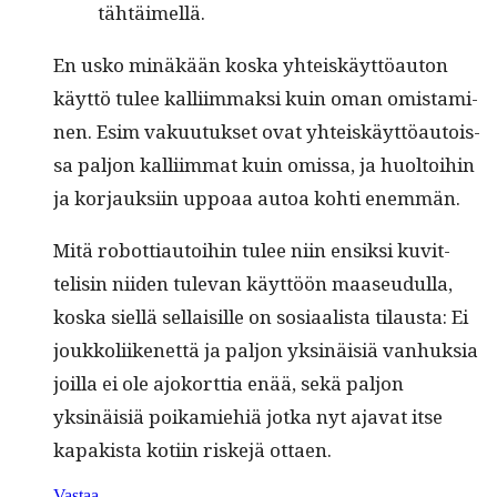
tähtäimellä.
En usko minäkään kos­ka yhteiskäyt­töau­ton
käyt­tö tulee kalli­im­mak­si kuin oman omis­t­a­mi­
nen. Esim vaku­u­tuk­set ovat yhteiskäyt­töau­tois­
sa paljon kalli­im­mat kuin omis­sa, ja huoltoi­hin
ja kor­jauk­si­in uppoaa autoa kohti enemmän.
Mitä robot­ti­au­toi­hin tulee niin ensik­si kuvit­
telisin niiden tule­van käyt­töön maaseudul­la,
kos­ka siel­lä sel­l­aisille on sosi­aal­ista tilaus­ta: Ei
joukkoli­ikenet­tä ja paljon yksinäisiä van­huk­sia
joil­la ei ole ajoko­rt­tia enää, sekä paljon
yksinäisiä poikamiehiä jot­ka nyt aja­vat itse
kapak­ista koti­in riske­jä ottaen.
Vastaa