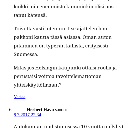
kaik­ki niin enem­mistö kum­minkin olisi nos­
tanut kätensä.
Toiv­ot­tavasti toteu­tuu. Itse ajat­te­len lom­
pakkoni kaut­ta tässä asi­as­sa. Oman auton
pitämi­nen on type­r­än kallista, eri­tyis­es­ti
Suomessa.
Mitäs jos Helsin­gin kaupun­ki ottaisi roo­lia ja
perus­taisi voit­toa tavoit­telemat­toman
yhteiskäyttöfirman?
Vastaa
Herbert Havu
sanoo:
8.3.2017 22:34
Autokan­nan uud­is­tu­mises­sa 10 vuot­ta on lyhyt