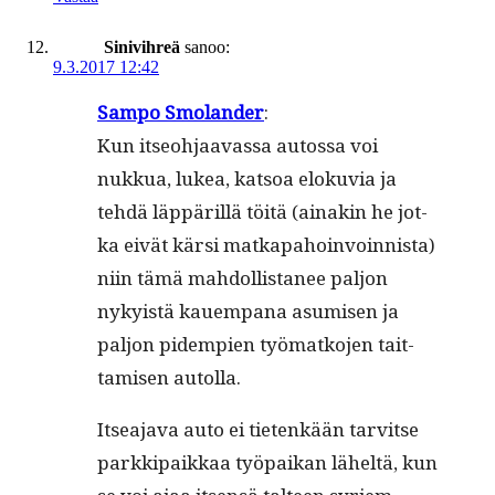
Sinivihreä
sanoo:
9.3.2017 12:42
Sam­po Smolan­der
:
Kun itseo­h­jaavas­sa autossa voi
nukkua, lukea, kat­soa eloku­via ja
tehdä läp­päril­lä töitä (ainakin he jot­
ka eivät kär­si matka­pa­hoin­voin­nista)
niin tämä mah­dol­lis­ta­nee paljon
nyky­istä kauem­pana asumisen ja
paljon pidem­pi­en työ­matko­jen tait­
tamisen autolla.
Itsea­ja­va auto ei tietenkään tarvitse
parkkipaikkaa työ­paikan läheltä, kun