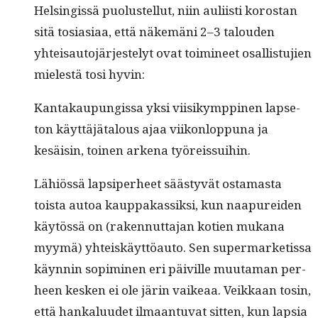
Helsingis­sä puo­lus­tel­lut, niin auli­isti korostan
sitä tosi­asi­aa, että näkemäni 2–3 talouden
yhteisauto­jär­jeste­lyt ovat toim­i­neet osal­lis­tu­jien
mielestä tosi hyvin:
Kan­takaupungis­sa yksi viisikymp­pinen lapse­
ton käyt­täjä­talous ajaa viikon­lop­puna ja
kesäisin, toinen arke­na työreissuihin.
Lähiössä lap­siper­heet säästyvät osta­mas­ta
toista autoa kaup­pakas­sik­si, kun naa­purei­den
käytössä on (raken­nut­ta­jan kotien mukana
myymä) yhteiskäyt­töau­to. Sen super­mar­ketis­sa
käyn­nin sopimi­nen eri päiville muu­ta­man per­
heen kesken ei ole järin vaikeaa. Veikkaan tosin,
että han­kalu­udet ilmaan­tu­vat sit­ten, kun lap­sia