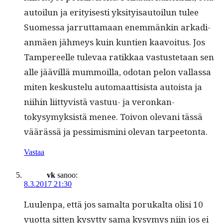
autoilun ja eri­tyis­es­ti yksi­ty­isautoilun tulee
Suomes­sa jar­rut­ta­maan enem­mänkin arka­di­
an­mäen jäh­meys kuin kun­tien kaavoitus. Jos
Tam­pereelle tule­vaa ratikkaa vas­tuste­taan sen
alle jäävil­lä mum­moil­la, odotan pelon val­las­sa
miten keskustelu automaat­ti­sista autoista ja
niihin liit­tyvistä vas­tuu- ja veronkan­
tokysymyk­sistä menee. Toivon ole­vani tässä
väärässä ja pes­simis­mi­ni ole­van tarpeetonta.
Vastaa
vk
sanoo:
8.3.2017 21:30
Luu­len­pa, että jos samal­ta porukalta olisi 10
vuot­ta sit­ten kysyt­ty sama kysymys niin jos ei