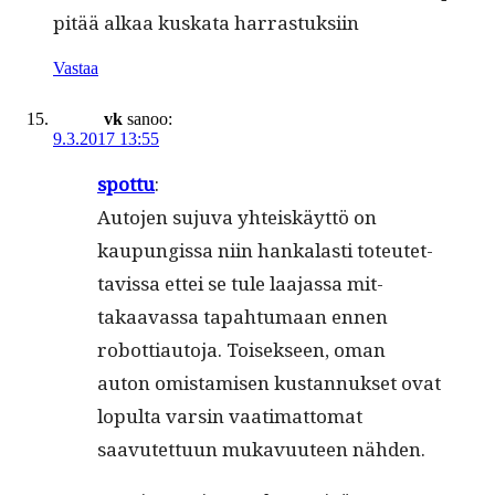
pitää alkaa kuska­ta harrastuksiin
Vastaa
vk
sanoo:
9.3.2017 13:55
spot­tu
:
Auto­jen suju­va yhteiskäyt­tö on
kaupungis­sa niin han­kalasti toteutet­
tavis­sa ettei se tule laa­jas­sa mit­
takaavas­sa tapah­tu­maan ennen
robot­ti­au­to­ja. Toisek­seen, oman
auton omis­tamisen kus­tan­nuk­set ovat
lop­ul­ta varsin vaa­ti­mat­tomat
saavutet­tuun mukavu­u­teen nähden.