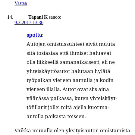
Vastaa
Tapani K
sanoo:
9.3.2017 13:36
spot­tu
:
Auto­jen omis­tus­suh­teet eivät muu­ta
sitä tosi­asi­aa että ihmiset halu­a­vat
olla liik­keel­lä samanaikaises­ti, eli ne
yhteiskäyt­töau­tot halu­taan hylätä
työ­paikan viereen aamul­la ja kodin
viereen illal­la. Autot ovat siis aina
väärässä paikas­sa, kuten yhteiskäyt­
tö­fil­lar­it jollei niitä ajel­la kuor­ma-
autol­la paikas­ta toiseen.
Vaik­ka muual­la olen yksi­ty­isau­ton omis­tamista