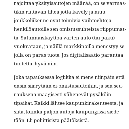
rajoit­taa yksi­ty­isauto­jen määrää, on se var­mas­
tikin riit­tävän tiheä jot­ta käve­ly ja muu
joukkoli­ikenne ovat toimivia vai­h­toe­hto­ja
henkilöau­toille sen omis­tus­suhteista riip­pumat­
ta. Sat­un­naiskäyt­töä varten auto (tai paku)
vuokrataan, ja näil­lä markki­noil­la men­estyy se
jol­la on paras tuote. Jos dig­i­tal­isaa­tio paran­taa
tuotet­ta, hyvä niin.
Joka tapauk­ses­sa logi­ik­ka ei mene niin­päin että
ensin siir­ry­tään ei-omis­tusautoi­hin, ja sen seu­
rauk­se­na maagis­es­ti vähenevät pysäköin­
tipaikat. Kaik­ki läh­tee kaupunki­rak­en­teesta, ja
siitä, kuin­ka paljon auto­ja kaupungis­sa siede­
tään. Eli poli­it­ti­sista päätöksistä.