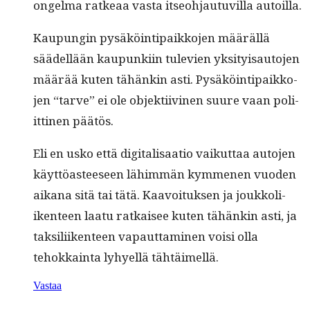
ongel­ma ratkeaa vas­ta itseo­h­jau­tuvil­la autoilla.
Kaupun­gin pysäköin­tipaikko­jen määräl­lä
säädel­lään kaupunki­in tule­vien yksi­ty­isauto­jen
määrää kuten tähänkin asti. Pysäköin­tipaikko­
jen “tarve” ei ole objek­ti­ivi­nen suure vaan poli­
it­ti­nen päätös.
Eli en usko että dig­i­tal­isaa­tio vaikut­taa auto­jen
käyt­töas­teeseen lähim­män kymme­nen vuo­den
aikana sitä tai tätä. Kaavoituk­sen ja joukkoli­
iken­teen laatu ratkaisee kuten tähänkin asti, ja
tak­sili­iken­teen vapaut­ta­mi­nen voisi olla
tehokkain­ta lyhyel­lä tähtäimellä.
Vastaa