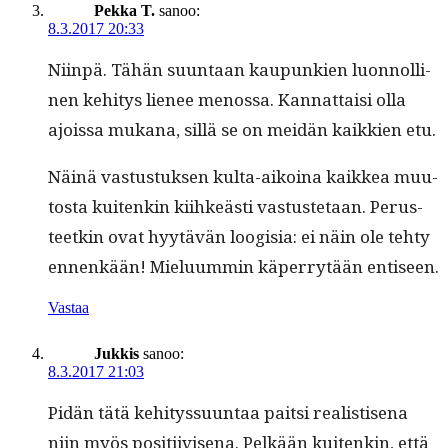
Pekka T.
sanoo:
8.3.2017 20:33
Niin­pä. Tähän suun­taan kaupunkien luon­nolli­
nen kehi­tys lie­nee menos­sa. Kan­nat­taisi olla
ajois­sa mukana, sil­lä se on mei­dän kaikkien etu.
Näinä vas­tus­tuk­sen kul­ta-aikoina kaikkea muu­
tos­ta kuitenkin kiihkeästi vas­tuste­taan. Perus­
teetkin ovat hyytävän loogisia: ei näin ole tehty
ennenkään! Mielu­um­min käper­ry­tään entiseen.
Vastaa
Jukkis
sanoo:
8.3.2017 21:03
Pidän tätä kehi­tys­su­un­taa pait­si real­is­tise­na
niin myös posi­ti­ivise­na. Pelkään kuitenkin, että