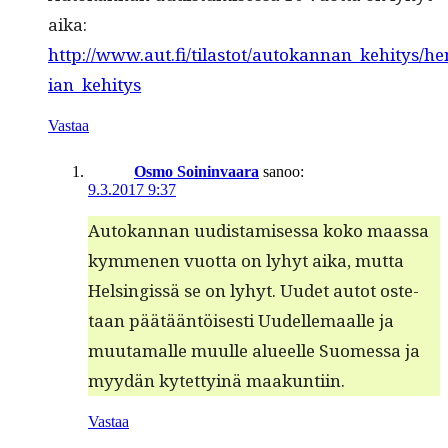
aika:
http://www.aut.fi/tilastot/autokannan_kehitys/h
ian_kehitys
Vastaa
Osmo Soininvaara
sanoo:
9.3.2017 9:37
Autokan­nan uud­is­tamises­sa koko maas­sa
kymme­nen vuot­ta on lyhyt aika, mut­ta
Helsingis­sä se on lyhyt. Uudet autot oste­
taan päätään­töis­es­ti Uudelle­maalle ja
muu­ta­malle muulle alueelle Suomes­sa ja
myy­dän kytet­ty­inä maakuntiin.
Vastaa