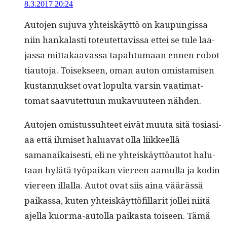
8.3.2017 20:24
Auto­jen suju­va yhteiskäyt­tö on kaupungis­sa
niin han­kalasti toteutet­tavis­sa ettei se tule laa­
jas­sa mit­takaavas­sa tapah­tu­maan ennen robot­
ti­au­to­ja. Toisek­seen, oman auton omis­tamisen
kus­tan­nuk­set ovat lop­ul­ta varsin vaa­ti­mat­
tomat saavutet­tuun mukavu­u­teen nähden.
Auto­jen omis­tus­suh­teet eivät muu­ta sitä tosi­asi­
aa että ihmiset halu­a­vat olla liik­keel­lä
samanaikaises­ti, eli ne yhteiskäyt­töau­tot halu­
taan hylätä työ­paikan viereen aamul­la ja kodin
viereen illal­la. Autot ovat siis aina väärässä
paikas­sa, kuten yhteiskäyt­tö­fil­lar­it jollei niitä
ajel­la kuor­ma-autol­la paikas­ta toiseen. Tämä