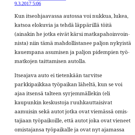
9.3.2017 5:06
Kun itseo­h­jaavas­sa autossa voi nukkua, lukea,
kat­soa eloku­via ja tehdä läp­päril­lä töitä
(ainakin he jot­ka eivät kär­si matka­pa­hoin­voin­
nista) niin tämä mah­dol­lis­ta­nee paljon nyky­istä
kauem­pana asumisen ja paljon pidem­pi­en työ­
matko­jen tait­tamisen autolla.
Itsea­ja­va auto ei tietenkään tarvitse
parkkipaikkaa työ­paikan läheltä, kun se voi
ajaa itsen­sä tal­teen syr­jem­mällekin (eli
kaupunkin keskus­to­ja ruuhkaut­taisi­vat
aamuisin sekä autot jot­ka ovat viemässä omis­
ta­ji­aan työ­paikoille, että autot joka ovat vie­neet
omis­ta­jansa työ­paikalle ja ovat nyt aja­mas­sa