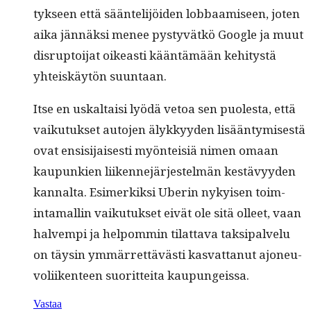
tyk­seen että sään­telijöi­den lob­baamiseen, joten
aika jän­näk­si menee pystyvätkö Google ja muut
dis­rup­toi­jat oikeasti kään­tämään kehi­tys­tä
yhteiskäytön suuntaan.
Itse en uskaltaisi lyödä vetoa sen puoles­ta, että
vaiku­tuk­set auto­jen älykkyy­den lisään­tymis­es­tä
ovat ensisi­jais­es­ti myön­teisiä nimen omaan
kaupunkien liiken­nejär­jestelmän kestävyy­den
kannal­ta. Esimerkik­si Uberin nykyisen toim­
inta­mallin vaiku­tuk­set eivät ole sitä olleet, vaan
halvem­pi ja helpom­min tilat­ta­va tak­si­palvelu
on täysin ymmär­ret­tävästi kas­vat­tanut ajoneu­
voli­iken­teen suorit­tei­ta kaupungeissa.
Vastaa