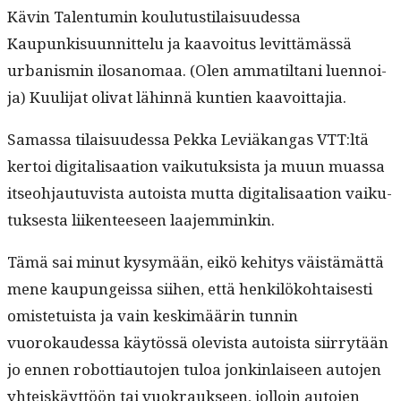
Kävin Tal­en­tu­min koulu­tusti­laisu­udessa
Kaupunkisu­un­nit­telu ja kaavoitus levit­tämässä
urban­is­min ilosanomaa. (Olen ammatil­tani luen­noi­
ja) Kuuli­jat oli­vat lähin­nä kun­tien kaavoittajia.
Samas­sa tilaisu­udessa Pekka Lev­iäkan­gas VTT:ltä
ker­toi dig­i­tal­isaa­tion vaiku­tuk­sista ja muun muas­sa
itseo­h­jau­tu­vista autoista mut­ta dig­i­tal­isaa­tion vaiku­
tuk­ses­ta liiken­teeseen laajemminkin.
Tämä sai min­ut kysymään, eikö kehi­tys väistämät­tä
mene kaupungeis­sa siihen, että henkilöko­htais­es­ti
omis­te­tu­ista ja vain keskimäärin tun­nin
vuorokaudessa käytössä ole­vista autoista siir­ry­tään
jo ennen robot­ti­au­to­jen tuloa jonkin­laiseen auto­jen
yhteiskäyt­töön tai vuokrauk­seen, jol­loin auto­jen