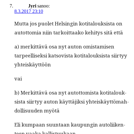
Jyri
sanoo:
8.3.2017 23:10
Mut­ta jos puo­let Helsin­gin koti­talouk­sista on
autot­to­mia niin tarkoit­taako kehi­tys sitä että
a) merkit­tävä osa nyt auton omis­tamisen
tarpeel­lisek­si katso­vista koti­talouk­sista siir­tyy
yhteiskäyttöön
vai
b) Merkit­tävä osa nyt autot­tomista koti­talouk­
sista siir­tyy auton käyt­täjik­si yhteiskäyt­tömah­
dol­lisu­u­den myötä
Eli kumpaan suun­taan kaupun­gin autoli­iken­
teen vaa­ka kallistuukaan