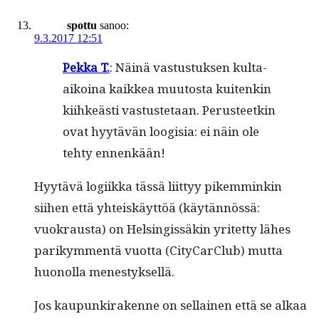
spottu
sanoo:
9.3.2017 12:51
Pekka T.
: Näinä vas­tus­tuk­sen kul­ta-
aikoina kaikkea muu­tos­ta kuitenkin
kiihkeästi vas­tuste­taan. Perus­teetkin
ovat hyytävän loogisia: ei näin ole
tehty ennenkään!
Hyytävä logi­ik­ka tässä liit­tyy pikem­minkin
siihen että yhteiskäyt­töä (käytän­nössä:
vuokraus­ta) on Helsingis­säkin yritet­ty läh­es
parikym­men­tä vuot­ta (City­Car­Club) mut­ta
huonol­la menestyksellä.
Jos kaupunki­rakenne on sel­l­ainen että se alkaa