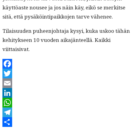
käyt­töaste nousee ja jos näin käy, eikö se merk­itse
sitä, että pysäköin­tipaikko­jen tarve vähenee.
Tilaisu­u­den puheen­jo­hta­ja kysyi, kuka uskoo tähän
kehi­tyk­seen 10 vuo­den aika­jän­teel­lä. Kaik­ki
viittaisivat.
Facebook
Twitter
Email
LinkedIn
WhatsApp
Telegram
Kirjoittaja
Julkaistu
Kategoriat
Share