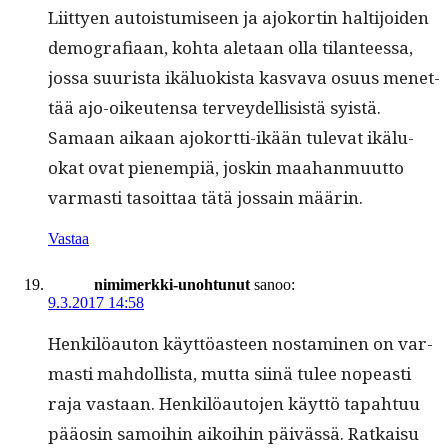
Liit­tyen autois­tu­miseen ja ajoko­rtin halti­joiden
demografi­aan, koh­ta ale­taan olla tilanteessa,
jos­sa suurista ikälu­ok­ista kas­va­va osu­us menet­
tää ajo-oikeuten­sa ter­vey­del­li­sistä syistä.
Samaan aikaan ajoko­rt­ti-ikään tule­vat ikälu­
okat ovat pienem­piä, joskin maa­han­muut­to
var­masti tasoit­taa tätä jos­sain määrin.
Vastaa
nimimerkki-unohtunut
sanoo:
9.3.2017 14:58
Henkilöau­ton käyt­töas­teen nos­t­a­mi­nen on var­
masti mah­dol­lista, mut­ta siinä tulee nopeasti
raja vas­taan. Henkilöau­to­jen käyt­tö tapah­tuu
pääosin samoi­hin aikoi­hin päivässä. Ratkaisu