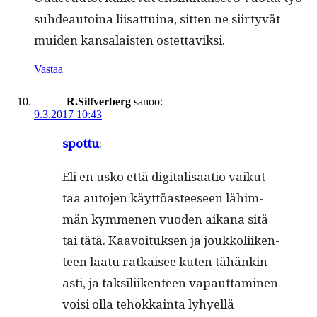
suhdeau­toina liisat­tuina, sit­ten ne siir­tyvät
muiden kansalais­ten ostettaviksi.
Vastaa
R.Silfverberg
sanoo:
9.3.2017 10:43
spot­tu
:
Eli en usko että dig­i­tal­isaa­tio vaikut­
taa auto­jen käyt­töas­teeseen lähim­
män kymme­nen vuo­den aikana sitä
tai tätä. Kaavoituk­sen ja joukkoli­iken­
teen laatu ratkaisee kuten tähänkin
asti, ja tak­sili­iken­teen vapaut­ta­mi­nen
voisi olla tehokkain­ta lyhyel­lä