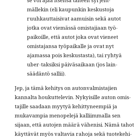
se voi ajaa itsen­sä tal­teen syr­jem­
mällekin (eli kaupunkin keskus­to­ja
ruuhkaut­taisi­vat aamuisin sekä autot
jot­ka ovat viemässä omis­ta­ji­aan työ­
paikoille, että autot joka ovat vie­neet
omis­ta­jansa työ­paikalle ja ovat nyt
aja­mas­sa pois keskus­tas­ta), tai ryhtyä
uber-tak­sik­si päivä­saikaan (jos lain­
säädän­tö sallii).
Jep, ja tämä kehi­tys on auton­va­lmis­ta­jien
kannal­ta houkut­televin. Nyky­isille auton omis­
ta­jille saadaan myy­tyä kehit­tyneem­piä ja
mukavampia menopele­jä kalli­im­mal­la sen
sijaan, että auto­jen määrä vähenisi. Nämä tahot
käyt­tävät myös val­tavia raho­ja sekä tuoteke­hi­