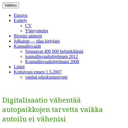
Siirry
Valikko
sisältöön
Etusivu
Esittely
CV
Yhteystiedot
Blogini säännöt
Julkaisut — tilaa kirjojani
Kunnallisvaalit
Seuraavat 400 000 helsinkiläistä
kunnallisvaaliohjelmani 2012
Kunnallisvaaliohjelmani 2008
Linkit
Kotisivuni ennen 1.5.2007
vanhat eduskuntasivuni
Digitalisaatio vähentää
autopaikkojen tarvetta vaikka
autoilu ei vähenisi