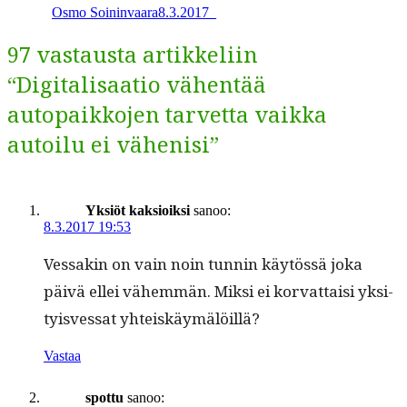
Osmo Soininvaara
8.3.2017
_
97 vastausta artikkeliin
“Digitalisaatio vähentää
autopaikkojen tarvetta vaikka
autoilu ei vähenisi”
Yksiöt kaksioiksi
sanoo:
8.3.2017 19:53
Ves­sakin on vain noin tun­nin käytössä joka
päivä ellei vähem­män. Mik­si ei kor­vat­taisi yksi­
ty­isves­sat yhteiskäymälöillä?
Vastaa
spottu
sanoo: