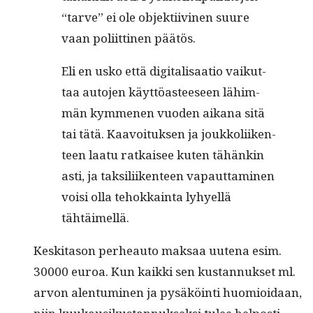
“tarve” ei ole objek­ti­ivi­nen suure
vaan poli­it­ti­nen päätös.
Eli en usko että dig­i­tal­isaa­tio vaikut­
taa auto­jen käyt­töas­teeseen lähim­
män kymme­nen vuo­den aikana sitä
tai tätä. Kaavoituk­sen ja joukkoli­iken­
teen laatu ratkaisee kuten tähänkin
asti, ja tak­sili­iken­teen vapaut­ta­mi­nen
voisi olla tehokkain­ta lyhyel­lä
tähtäimellä.
Keski­ta­son per­heau­to mak­saa uute­na esim.
30000 euroa. Kun kaik­ki sen kus­tan­nuk­set ml.
arvon alen­tu­mi­nen ja pysäköin­ti huomioidaan,