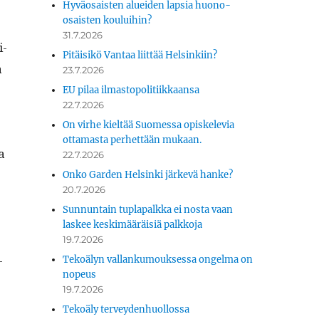
Hyväosaisten alueiden lapsia huono-
osaisten kouluihin?
31.7.2026
i­
Pitäisikö Vantaa liittää Helsinkiin?
ä
23.7.2026
EU pilaa ilmastopolitiikkaansa
22.7.2026
On virhe kieltää Suomessa opiskelevia
ottamasta perhettään mukaan.
a
22.7.2026
Onko Garden Helsinki järkevä hanke?
20.7.2026
Sunnuntain tuplapalkka ei nosta vaan
laskee keskimääräisiä palkkoja
19.7.2026
­
Tekoälyn vallankumouksessa ongelma on
nopeus
19.7.2026
Tekoäly terveydenhuollossa