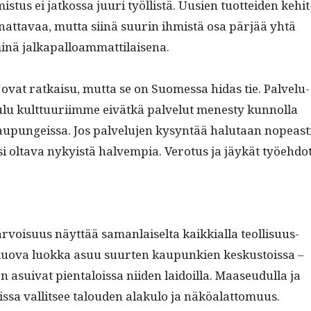
­tus ei jatkos­sa juuri työl­listä. Uusien tuot­tei­den kehit
nat­tavaa, mut­ta siinä suurin ihmistä osa pär­jää yhtä
minä jalkapalloammattilaisena.
 ovat ratkaisu, mut­ta se on Suomes­sa hidas tie. Palvelu­
u­lu kult­tuuri­imme eivätkä palve­lut men­esty kun­nol­la
aupungeis­sa. Jos palvelu­jen kysyn­tää halu­taan nopeast
isi olta­va nyky­istä halvem­pia. Vero­tus ja jäykät työehdo
i­ar­voisu­us näyt­tää saman­laiselta kaikkial­la teol­lisu­us­
luo­va luok­ka asuu suurten kaupunkien keskus­tois­sa –
sui­v­at pien­talois­sa niiden laidoil­la. Maaseudul­la ja
sa val­lit­see talouden alaku­lo ja näköalattomuus.