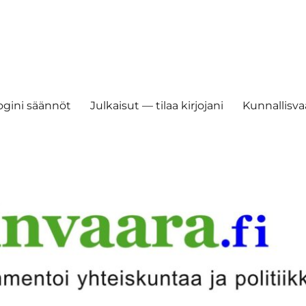
ogini säännöt
Julkaisut — tilaa kirjojani
Kunnallisvaa