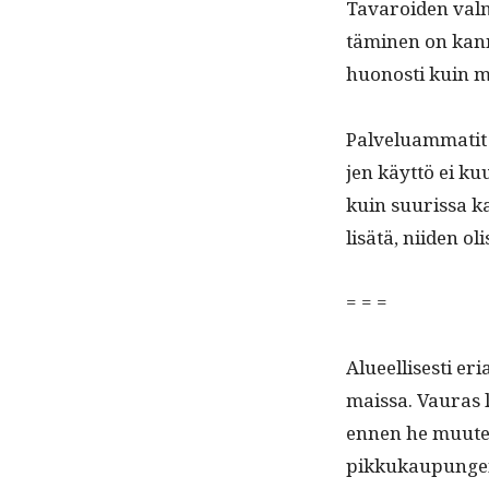
Tavaroiden valmis
tämi­nen on kan­
huonos­ti kuin 
Palvelu­am­matit
jen käyt­tö ei ku
kuin suuris­sa k
lisätä, niiden ol
= = =
Alueel­lis­es­ti er
mais­sa. Vauras 
ennen he muuten a
pikkukaupungeis­