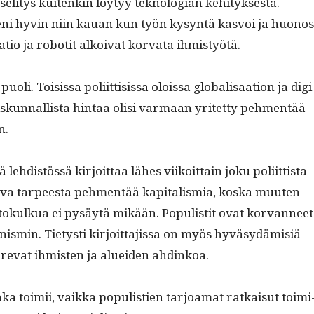
seli­tys kuitenkin löy­tyy teknolo­gian kehi­tyk­ses­tä.
eni hyvin niin kauan kun työn kysyn­tä kasvoi ja huonos
saa­tio ja robot­it alkoi­vat kor­va­ta ihmistyötä.
puoli. Toi­sis­sa poli­it­ti­sis­sa olois­sa glob­al­isaa­tion ja dig­i
eiskun­nal­lista hin­taa olisi var­maan yritet­ty pehmen­tää
n.
lehdis­tössä kir­joit­taa läh­es viikoit­tain joku poli­it­tista
a­va tarpeesta pehmen­tää kap­i­tal­is­mia, kos­ka muuten
­tokulkua ei pysäytä mikään. Pop­ulis­tit ovat kor­van­neet
­min. Tietysti kir­joit­ta­jis­sa on myös hyväsy­dämisiä
ure­vat ihmis­ten ja aluei­den ahdinkoa.
a toimii, vaik­ka pop­ulistien tar­joa­mat ratkaisut toimi