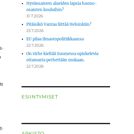
Hyväosaisten alueiden lapsia huono-
osaisten kouluihin?
31.7.2026
Pitäisikö Vantaa liittää Helsinkiin?
23.7.2026
EU pilaa ilmastopolitiikkaansa
22.7.2026
u­
On virhe kieltää Suomessa opiskelevia
o
ottamasta perhettään mukaan.
22.7.2026
ku
ESIINTYMISET
t­
ARKISTO