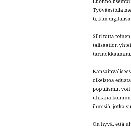
Luon­nol­lisem­pi 
Työväestöl­lä m
ti, kun dig­i­tal­i
Silti tot­ta toinen 
tal­isaa­tion yht
tarmokkaammi
Kan­sain­välisessä 
oikeis­toa edus­t
pop­ulis­min voit
uhkana kom­mu­nis
ihmisiä, jot­ka s
On hyvä, että uhk