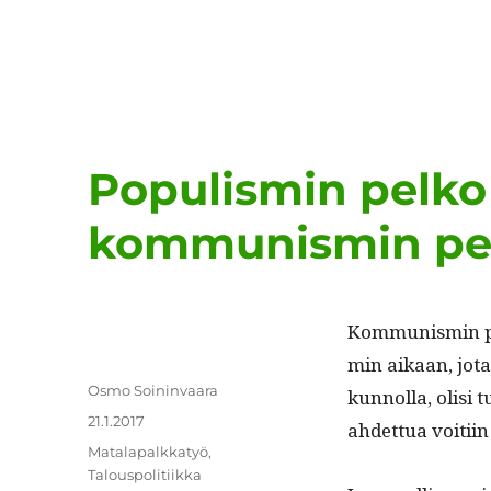
Populismin pelko
kommunismin pe
Kom­mu­nis­min p
min aikaan, jota 
Kirjoittaja
Osmo Soininvaara
kun­nol­la, olisi 
Julkaistu
21.1.2017
ahdet­tua voiti­i
Kategoriat
Matalapalkkatyö
,
Talouspolitiikka