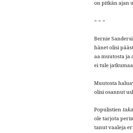
on pitkän ajan 
= = =
Bernie Sander­sista
hänet olisi pääs
aa muu­tos­ta ja
ei tule jatkumaa
Muu­tos­ta halu­a­
olisi osan­nut u
Pop­ulistien
taka
ole tar­jo­ta per­
tanut vaale­ja er