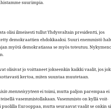
uhis­tamme suurimpia.
 olisi ilmeis­es­ti tul­lut Yhdys­val­tain pres­i­dent­ti, jos
tet­ty demokraat­tien ehdokkaak­si. Suuri enem­mistö hal
 ajan myötä demokra­ti­as­sa se myös toteu­tuu. Nyky­men
n.
vat oli­si­vat jo voit­ta­neet jok­seenkin kaik­ki vaalit, jos jo
skot­tavasti ker­toa, miten suun­taa muutetaan.
isin men­neisyy­teen
ei toi­mi, mut­ta paljon parem­paa ei
in­teisel­lä vasem­mis­tol­lakaan. Vasem­mis­to on kyl­lä voit­
i puo­lil­la Euroop­paa, mut­ta seu­raa­vat vaalit se onkin si