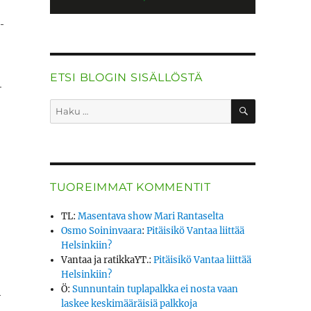
­
ETSI BLOGIN SISÄLLÖSTÄ
­
HAKU
Etsi:
TUOREIMMAT KOMMENTIT
TL
:
Masentava show Mari Rantaselta
Osmo Soininvaara
:
Pitäisikö Vantaa liittää
Helsinkiin?
Vantaa ja ratikkaYT.
:
Pitäisikö Vantaa liittää
Helsinkiin?
Ö
:
Sunnuntain tuplapalkka ei nosta vaan
­
laskee keskimääräisiä palkkoja