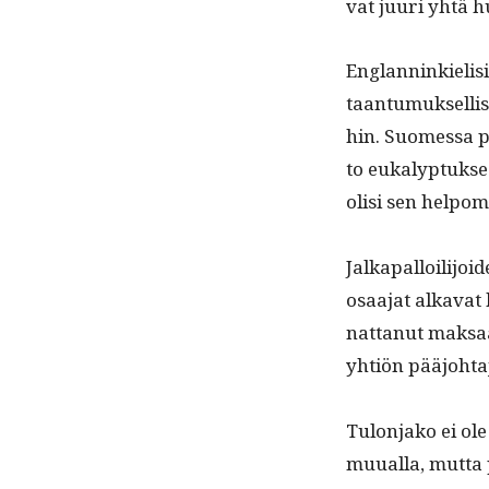
vat juuri yhtä h
Englan­ninkieli­sis
taan­tu­muk­sel­li
hin. Suomes­sa pi
to euka­lyp­tuk­s
olisi sen helpom
Jalka­pal­loil­i­j
osaa­jat alka­vat
nat­tanut mak­saa
yhtiön pääjo­hta­
Tulon­jako ei ol
muual­la, mut­ta