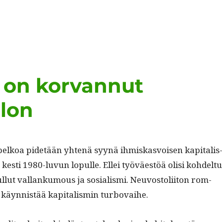
 on korvannut
lon
elkoa pide­tään yht­enä syynä ihmiskasvoisen kap­i­tal­is
kesti 1980-luvun lop­ulle. Ellei työväestöä olisi kohdel­tu
tul­lut val­lanku­mous ja sosial­is­mi. Neu­vos­toli­iton rom­
n käyn­nistää kap­i­tal­is­min turbovaihe.