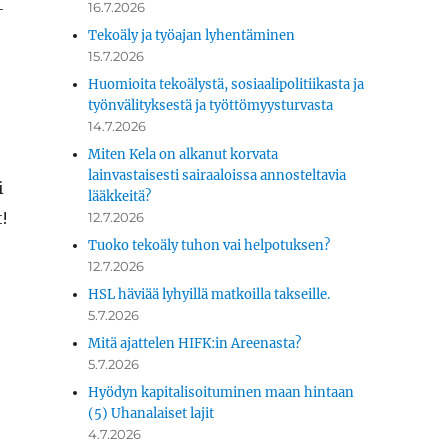
­
16.7.2026
Tekoäly ja työajan lyhentäminen
15.7.2026
Huomioita tekoälystä, sosiaalipolitiikasta ja
työnvälityksestä ja työttömyysturvasta
14.7.2026
Miten Kela on alkanut korvata
lainvastaisesti sairaaloissa annosteltavia
i
lääkkeitä?
t!
12.7.2026
Tuoko tekoäly tuhon vai helpotuksen?
12.7.2026
HSL häviää lyhyillä matkoilla takseille.
5.7.2026
Mitä ajattelen HIFK:in Areenasta?
5.7.2026
Hyödyn kapitalisoituminen maan hintaan
(5) Uhanalaiset lajit
4.7.2026