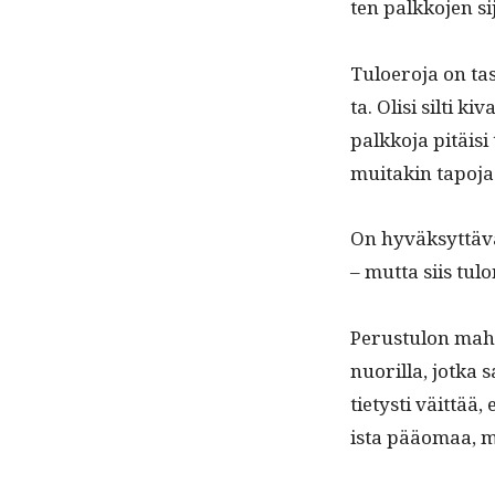
ten palkko­jen si
Tulo­ero­ja on ta
ta. Olisi silti k
palkko­ja pitäisi 
muitakin tapo­ja
On hyväksyt­täv
– mut­ta siis tulo
Perus­tu­lon mah­d
nuo­ril­la, jot­ka
tietysti väit­tää, 
ista pääo­maa, mu