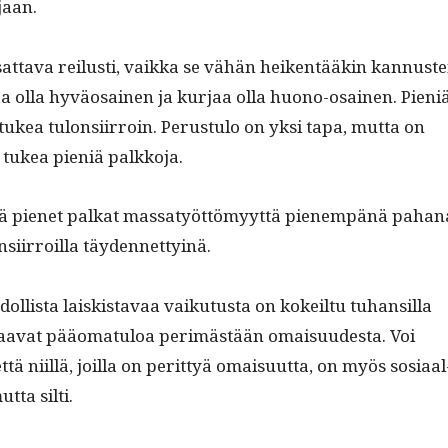
jaan.
sat­ta­va reilusti, vaik­ka se vähän heiken­tääkin kan­nuste
ivaa olla hyväo­sainen ja kur­jaa olla huono-osainen. Pieni
tukea tulon­si­ir­roin. Perus­tu­lo on yksi tapa, mut­ta on
 tukea pieniä palkkoja.
ä pienet palkat mas­satyöt­tömyyt­tä pienem­pänä pahan
n­si­ir­roil­la täydennettyinä.
ol­lista laiskistavaa vaiku­tus­ta on kokeil­tu tuhan­sil­la
 saa­vat pääo­mat­u­loa per­imästään omaisu­ud­es­ta. Voi
että niil­lä, joil­la on perit­tyä omaisu­ut­ta, on myös sosi­aal
t­ta silti.