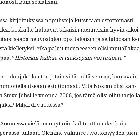
uonos­ti kuin sosialismi.
­sä kir­joituk­sis­sa pop­ulis­te­ja kut­su­taan estot­tomasti
sik­si, kos­ka he halu­a­vat takaisin men­neisi­in hyvin aikoi
täisi saa­da neu­vos­tokaup­pa takaisin ja sel­l­u­loosan kei
es­ta kiel­letyk­si, eikä paluu men­neeseen olisi muual­laka
­paa. ”
His­to­ri­an kulkua ei taak­sepäin voi tuu­pa­ta
.”
oiden tulon­jako ker­too jotain siitä, mitä seu­raa, kun avain­
 hin­noitel­la itseään estot­tomasti. Mitä Nokian olisi kan­
 Steve Job­sille vuon­na 2006, jos tämä olisi ollut tar­jol­l
jak­si? Mil­jar­di vuodessa?
e Suomes­sa vielä men­nyt niin kohtu­ut­tomak­si kuin
 perässä tul­laan. Olemme valin­neet työt­tömyy­den pien­