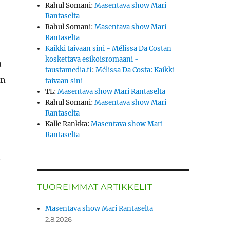
Rahul Somani
:
Masentava show Mari
Rantaselta
Rahul Somani
:
Masentava show Mari
Rantaselta
­
Kaikki taivaan sini - Mélissa Da Costan
koskettava esikoisromaani -
t­
taustamedia.fi
:
Mélissa Da Costa: Kaikki
an
taivaan sini
TL
:
Masentava show Mari Rantaselta
Rahul Somani
:
Masentava show Mari
Rantaselta
Kalle Rankka
:
Masentava show Mari
Rantaselta
a
TUOREIMMAT ARTIKKELIT
Masentava show Mari Rantaselta
2.8.2026