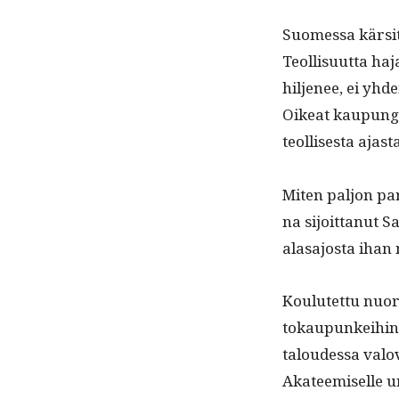
Suomes­sa kär­sit
Teol­lisu­ut­ta ha
hilje­nee, ei yhd
Oikeat kaupun­gi
teol­lis­es­ta aja
Miten paljon par
na sijoit­tanut 
alasajos­ta ihan
Koulutet­tu nuori
tokaupunkei­hin
taloudessa val­o
Aka­teemiselle ur