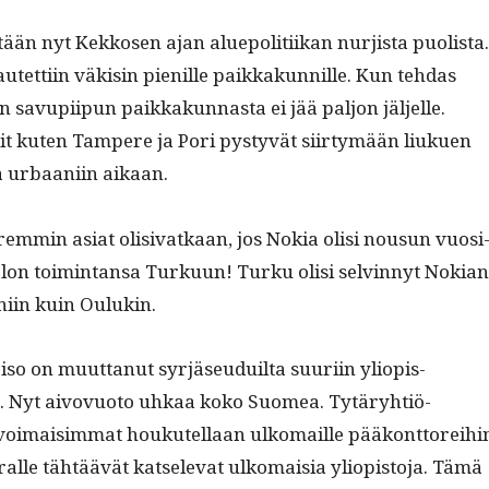
ään nyt Kekkosen ajan alue­poli­ti­ikan nur­jista puolista.
jautet­ti­in väk­isin pie­nille paikkakun­nille. Kun tehdas
en savupi­ipun paikkakun­nas­ta ei jää paljon jäl­jelle.
t kuten Tam­pere ja Pori pystyvät siir­tymään liukuen
s­ta urbaani­in aikaan.
em­min asi­at oli­si­vatkaan, jos Nokia olisi nousun vuosi
Salon toim­intansa Turku­un! Turku olisi selvin­nyt Nokian
 niin kuin Oulukin.
so on muut­tanut syr­jäseuduil­ta suuri­in yliopis­
. Nyt aivovuo­to uhkaa koko Suomea. Tytäry­htiö­
voimaisim­mat houkutel­laan ulko­maille pääkont­tor­ei­hi
alle tähtäävät kat­se­l­e­vat ulko­maisia yliopis­to­ja. Tämä