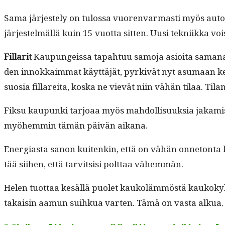
Sama jär­jeste­ly on tulos­sa vuoren­var­masti myös auto­j
jär­jestelmäl­lä kuin 15 vuot­ta sit­ten. Uusi tekni­ik­ka
Fil­lar­it
Kaupungeis­sa tapah­tuu samo­ja asioi­ta samanaikai
den innokkaim­mat käyt­täjät, pyrkivät nyt asumaan keskus­
suosia fil­lare­i­ta, kos­ka ne vievät niin vähän tilaa. 
Fik­su kaupun­ki tar­joaa myös mah­dol­lisuuk­sia jakamista
myöhem­min tämän päivän aikana.
Ener­gias­ta sanon kuitenkin, että on vähän onneton­ta ke
tää siihen, että tarvit­sisi polt­taa vähemmän.
Helen tuot­taa kesäl­lä puo­let kaukoläm­möstä kaukok
takaisin aamun suihkua varten. Tämä on vas­ta alkua. Ene