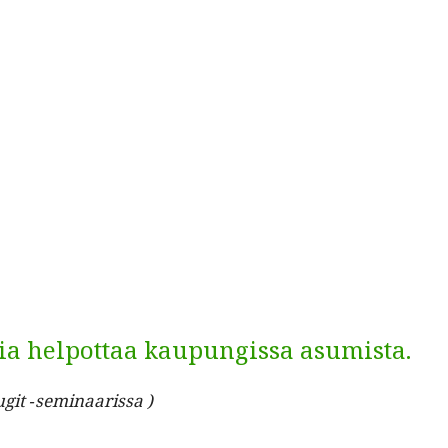
gia helpottaa kaupungissa asumista.
t ‑sem­i­naaris­sa )