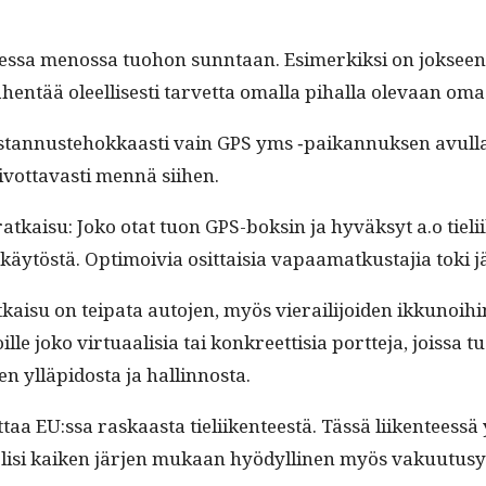
s­sa menos­sa tuo­hon sun­ntaan. Esimerkik­si on jok­seenkin 
en­tää oleel­lis­es­ti tarvet­ta oma­l­la pihal­la ole­vaan o
­tan­nuste­hokkaasti vain GPS yms ‑paikan­nuk­sen avul­la.
oiv­ot­tavasti men­nä siihen.
atkaisu: Joko otat tuon GPS-boksin ja hyväksyt a.o tieli­
äytöstä. Opti­moivia osit­taisia vapaa­matkus­ta­jia toki jä
tkaisu on teipa­ta auto­jen, myös vierail­i­joiden ikkunoi­hi
ille joko vir­tu­aal­isia tai konkreet­tisia port­te­ja, jois­s
en ylläpi­dos­ta ja hallinnosta.
a EU:ssa raskaas­ta tieli­iken­teestä. Tässä liiken­teessä yk
ä olisi kaiken jär­jen mukaan hyödylli­nen myös vaku­u­tusy­h