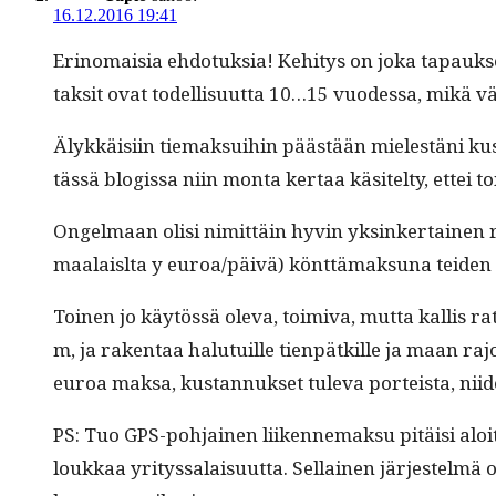
16.12.2016 19:41
Eri­no­maisia ehdo­tuk­sia! Kehi­tys on joka tapauk­se
tak­sit ovat todel­lisu­ut­ta 10…15 vuodessa, mikä väh
Älykkäisi­in tiemak­sui­hin päästään mielestäni kus
tässä blo­gis­sa niin mon­ta ker­taa käsitel­ty, ettei t
Ongel­maan olisi nimit­täin hyvin yksinker­tainen r
maalaisl­ta y euroa/päivä) könt­tä­mak­suna tei­den k
Toinen jo käytössä ole­va, toimi­va, mut­ta kallis ra
m, ja rak­en­taa halu­tu­ille tien­pätkille ja maan rajo
euroa mak­sa, kus­tan­nuk­set tule­va porteista, niid
PS: Tuo GPS-poh­jainen liiken­nemak­su pitäisi aloit­ta
loukkaa yri­tys­salaisu­ut­ta. Sel­l­ainen jär­jestelm