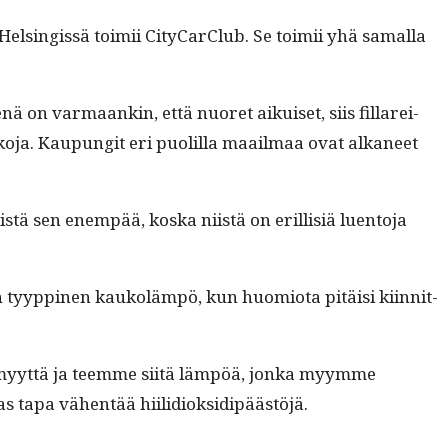
Helsingis­sä toimii City­Car­Club. Se toimii yhä samal­la
enä on var­maankin, että nuoret aikuiset, siis fil­larei­
o­ja. Kaupun­git eri puo­lil­la maail­maa ovat alka­neet
tä sen enem­pää, kos­ka niistä on eril­lisiä luen­to­ja
en tyyp­pinen kaukoläm­pö, kun huomio­ta pitäisi kiin­nit­
myyt­tä ja teemme siitä läm­pöä, jon­ka myymme
as tapa vähen­tää hiilidioksidipäästöjä.