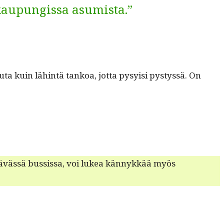
 kaupungissa asumista.”
ta kuin lähin­tä tankoa, jot­ta pysy­isi pystyssä. On
yt­tävässä bus­sis­sa, voi lukea kän­nykkää myös