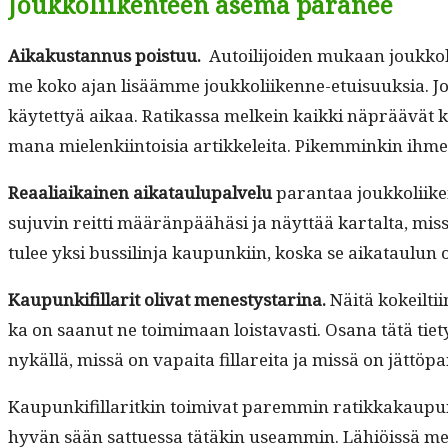
Joukkoliikenteen asema paranee
Aikakus­tan­nus pois­tuu.
Autoil­i­joiden mukaan joukkoli­
me koko ajan lisäämme joukkoli­ikenne-etu­isuuk­sia. Jou
käytet­tyä aikaa. Ratikas­sa melkein kaik­ki näpräävät kä
mana mie­lenki­in­toisia artikkelei­ta. Pikem­minkin ihmet
Reaali­aikainen aikataulu­palvelu
paran­taa joukkoli­ike
suju­vin reit­ti määrän­päähäsi ja näyt­tää kar­tal­ta, mis
tulee yksi bus­sil­in­ja kaupunki­in, kos­ka se aikataulu
Kaupunki­fil­lar­it oli­vat men­estys­ta­ri­na.
Näitä kokeilti­i
ka on saanut ne toim­i­maan lois­tavasti. Osana tätä tietys
nykäl­lä, mis­sä on vapai­ta fil­lare­i­ta ja mis­sä on jät­tö
Kaupunki­fil­lar­itkin toimi­vat parem­min ratikkakaupungi
hyvän sään sattues­sa tätäkin use­am­min. Lähiöis­sä men­n