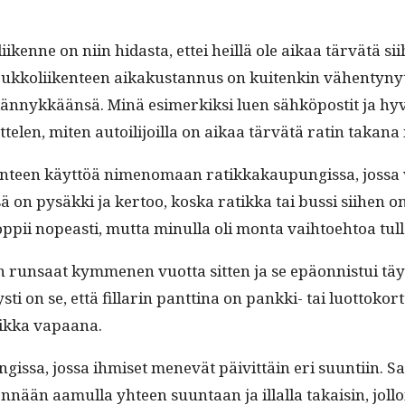
ikenne on niin hidas­ta, ettei heil­lä ole aikaa tärvätä sii
kkoli­iken­teen aikakus­tan­nus on kuitenkin vähen­tynyt o
n­nykkään­sä. Minä esimerkik­si luen sähkö­pos­tit ja hyvä
te­len, miten autoil­i­joil­la on aikaa tärvätä ratin takana
n­teen käyt­töä nimeno­maan ratikkakaupungis­sa, jos­sa v
­sä on pysäk­ki ja ker­too, kos­ka ratik­ka tai bus­si siihen
n oppii nopeasti, mut­ta min­ul­la oli mon­ta vai­h­toe­hto
n run­saat kymme­nen vuot­ta sit­ten ja se epäon­nis­tui täysin. 
ti on se, että fil­lar­in pant­ti­na on pank­ki- tai luot­tok
­paik­ka vapaana.
s­sa, jos­sa ihmiset menevät päivit­täin eri suun­ti­in. Sam
ään aamul­la yhteen suun­taan ja illal­la takaisin, jol­loin