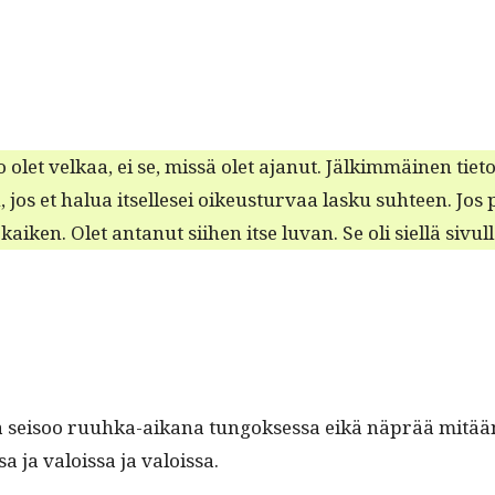
ko olet velkaa, ei se, mis­sä olet ajanut. Jälkim­mäi­nen tiet
n, jos et halua itselle­sei oikeustur­vaa lasku suh­teen. Jos
a kaiken. Olet antanut siihen itse luvan. Se oli siel­lä sivul­
tä seisoo ruuh­ka-aikana tun­gok­ses­sa eikä näprää mitään 
a ja val­ois­sa ja valoissa.