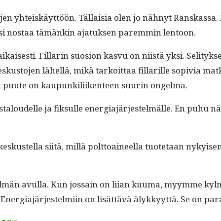
en yhteiskäyt­töön. Täl­laisia olen jo näh­nyt Ran­skas­sa. 
 voisi nos­taa tämänkin ajatuk­sen parem­min lentoon.
ses­ti. Fil­lar­in suo­sion kasvu on niistä yksi. Seli­tyk­s
to­jen lähel­lä, mikä tarkoit­taa fil­lar­ille sopivia matk
Tilan puute on kaupunkili­iken­teen suurin ongelma.
loudelle ja fik­sulle ener­gia­jär­jestelmälle. En puhu näis
skustel­la siitä, mil­lä polt­toaineel­la tuote­taan nykyis
ylmän avul­la. Kun jos­sain on liian kuuma, myymme kyl
r­gia­jär­jestelmi­in on lisät­tävä älykkyyt­tä. Se on par