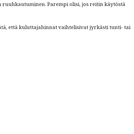
n ruuhkau­tu­mi­nen. Parem­pi olisi, jos reitin käytöstä
 että kulut­ta­jahin­nat vai­htelisi­vat jyrkästi tun­ti- tai