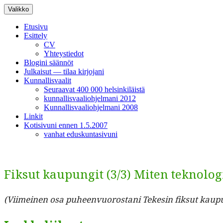
Siirry
Valikko
sisältöön
Etusivu
Esittely
CV
Yhteystiedot
Blogini säännöt
Julkaisut — tilaa kirjojani
Kunnallisvaalit
Seuraavat 400 000 helsinkiläistä
kunnallisvaaliohjelmani 2012
Kunnallisvaaliohjelmani 2008
Linkit
Kotisivuni ennen 1.5.2007
vanhat eduskuntasivuni
Fiksut kaupungit (3/3) Miten teknolo
(Viimeinen osa puheen­vuorostani Tekesin fik­sut kaupugi