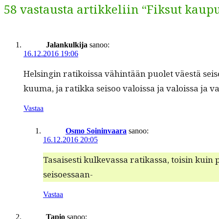
58 vastausta artikkeliin “Fiksut kaup
Jalankulkija
sanoo:
16.12.2016 19:06
Helsin­gin ratikois­sa vähin­tään puo­let väestä se
kuuma, ja ratik­ka seisoo val­ois­sa ja val­ois­sa ja v
Vastaa
Osmo Soininvaara
sanoo:
16.12.2016 20:05
Tasais­es­ti kulkevas­sa ratikas­sa, toisin kuin 
seisoessaan-
Vastaa
Tapio
sanoo: