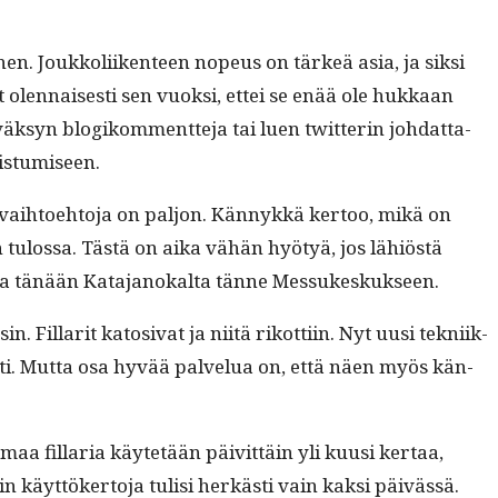
hen. Joukkoli­iken­teen nopeus on tärkeä asia, ja sik­si
len­nais­es­ti sen vuok­si, ettei se enää ole hukkaan
ksyn blogikom­ment­te­ja tai luen twit­terin joh­dat­ta­
 istumiseen.
ai­h­toe­hto­ja on paljon. Kän­nykkä ker­too, mikä on
 on tulos­sa. Tästä on aika vähän hyö­tyä, jos lähiöstä
a tul­la tänään Kata­janokalta tänne Messukeskukseen.
Fil­lar­it kato­si­vat ja niitä rikot­ti­in. Nyt uusi tekni­ik­
o­rt­ti. Mut­ta osa hyvää palvelua on, että näen myös kän­
aa fil­lar­ia käytetään päivit­täin yli kuusi ker­taa,
 käyt­tök­er­to­ja tulisi herkästi vain kak­si päivässä.