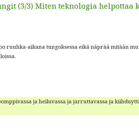
ungit (3/3) Miten teknologia helpottaa
isoo ruuh­ka-aikana tun­gok­ses­sa eikä näprää mitään muu­
aloissa.
pomp­pi­vas­sa ja heilu­vas­sa ja jar­rut­tavas­sa ja kiih­du