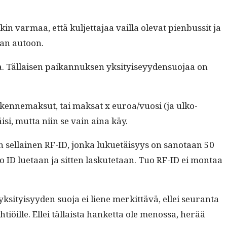
var­maa, että kul­jet­ta­jaa vail­la ole­vat pien­bus­sit ja
maan autoon.
 Täl­laisen paikan­nuk­sen yksi­tyiseyy­den­suo­jaa on
iken­nemak­sut, tai mak­sat x euroa/vuosi (ja ulko­
isi, mut­ta niin se vain aina käy.
n sel­l­ainen RF-ID, jon­ka lukuetäisyys on san­o­taan 50
a tuo ID lue­taan ja sit­ten laskute­taan. Tuo RF-ID ei mon­taa
si­ty­isyy­den suo­ja ei liene merkit­tävä, ellei seu­ran­ta
tiöille. Ellei täl­laista han­ket­ta ole menos­sa, herää