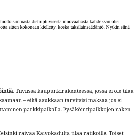
oisim­mas­ta dis­trup­ti­ivis­es­ta inno­vaa­tios­ta kahdek­san olisi
­ta sit­ten kokon­aan kiel­let­ty, kos­ka tak­si­lain­säädän­tö. Nytkin siinä
in­tiä
. Tiivi­is­sä kaupunki­rak­en­teessa, jos­sa ei ole tilaa
ak­samaan – eikä asukkaan tarvit­sisi mak­saa jos ei
­ta­mi­nen parkkipaikalla. Pysäköin­tipaikko­jen rak­en­
lsin­ki raivaa Kai­vokadul­ta tilaa ratikoille. Toiset