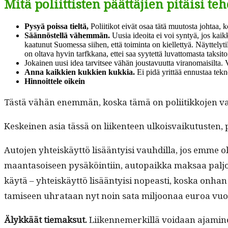
Mitä poliittisten päättäjien pitäisi te
Pysyä pois­sa tieltä,
Poli­itikot eivät osaa tätä muu­tos­ta johtaa,
Sään­nöstel­lä vähem­män.
Uusia ideoita ei voi syn­tyä, jos kaik­k
kaatunut Suomes­sa siihen, että toim­inta on kiel­let­tyä. Näyt­te­lyti­
on olta­va hyvin tar­fkkana, ettei saa syytet­tä luvat­tomas­ta tak­si­to
Jokainen uusi idea tarvit­see vähän jous­tavu­ut­ta vira­nomaisil­ta. V
Anna kaikkien kukkien kukkia.
Ei pidä yrit­tää ennus­taa tekno
Hin­noit­tele oikein
Tästä vähän enem­män, kos­ka tämä on poli­itikko­jen va
Keskeinen asia tässä on liiken­teen ulkois­vaiku­tusten, pos
Auto­jen yhteiskäyt­tö lisään­ty­isi vauhdil­la, jos emme oli
maan­ta­soiseen pysäköin­ti­in, autopaik­ka mak­saa paljo
käytä – yhteiskäyt­tö lisään­ty­isi nopeasti, kos­ka onh
tamiseen uhrataan nyt noin sata miljoon­aa euroa vuod
Älykkäät tiemak­sut.
Liiken­nemerkil­lä voidaan ajami­nen