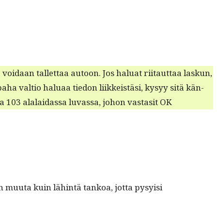
o voidaan tal­let­taa autoon. Jos halu­at riitaut­taa laskun,
 paha val­tio halu­aa tiedon liikkeistäsi, kysyy sitä kän­
la 103 alalaidas­sa luvas­sa, johon vas­t­a­sit OK
muu­ta kuin lähin­tä tankoa, jot­ta pysy­isi