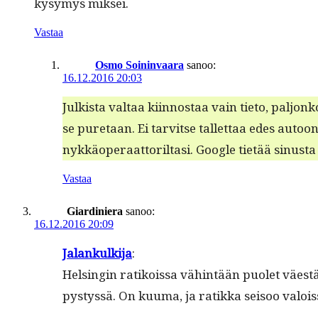
kysymys miksei.
Vastaa
Osmo Soininvaara
sanoo:
16.12.2016 20:03
Julk­ista val­taa kiin­nos­taa vain tieto, paljon
se pure­taan. Ei tarvitse tal­let­taa edes autoo
nykkä­op­er­aat­to­ril­tasi. Google tietää sinus­t
Vastaa
Giardiniera
sanoo:
16.12.2016 20:09
Jalankulk­i­ja
:
Helsin­gin ratikois­sa vähin­tään puo­let väes
pystyssä. On kuuma, ja ratik­ka seisoo val­ois­s