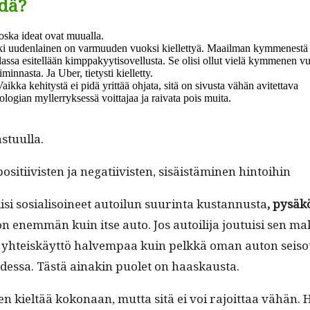
hdä?
 kos­ka ideat ovat muualla.
i uuden­lainen on var­muu­den vuok­si kiel­let­tyä. Maail­man kymmen­estä tuot­t
las­sa esitel­lään kimp­pakyyti­sovel­lus­ta. Se olisi ollut vielä kymme­nen vuot
imin­nas­ta. Ja Uber, tietysti kielletty.
aik­ka kehi­tys­tä ei pidä yrit­tää ohja­ta, sitä on sivus­ta vähän avitettava
lo­gian myller­ryk­sessä voit­ta­jaa ja rai­va­ta pois muita.
stuulla.
i­ti­ivis­ten ja negati­ivis­ten, sisäistämi­nen hintoihin
si sosial­isoi­neet autoilun suur­in­ta kus­tan­nus­ta
, pysäkö
n enem­män kuin itse auto. Jos autoil­i­ja jou­tu­isi sen m
an yhteiskäyt­tö halvem­paa kuin pelkkä oman auton seisot
essa. Tästä ainakin puo­let on haaskausta.
 kieltää kokon­aan, mut­ta sitä ei voi rajoit­taa vähän. He