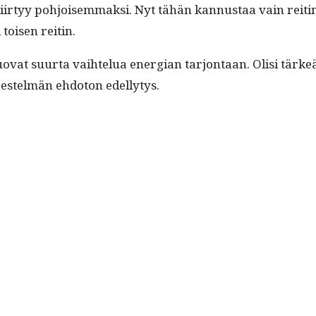
siir­tyy pohjoisem­mak­si. Nyt tähän kan­nus­taa vain reiti
i toisen reitin.
­vat suur­ta vai­htelua ener­gian tar­jon­taan. Olisi tärkeätä,
är­jestelmän ehdo­ton edellytys.