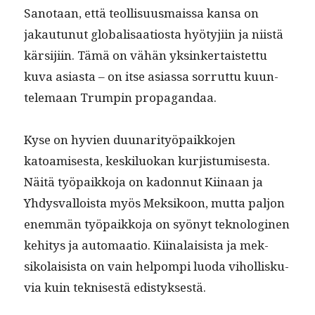
San­o­taan, että teol­lisu­us­mais­sa kansa on
jakau­tunut glob­al­isaa­tios­ta hyö­tyji­in ja niistä
kär­si­ji­in. Tämä on vähän yksinker­tais­tet­tu
kuva asi­as­ta – on itse asi­as­sa sor­rut­tu kuun­
tele­maan Trumpin propagandaa.
Kyse on hyvien duu­nar­i­työ­paikko­jen
katoamis­es­ta, keskilu­okan kur­jis­tu­mis­es­ta.
Näitä työ­paikko­ja on kadon­nut Kiinaan ja
Yhdys­val­loista myös Mek­sikoon, mut­ta paljon
enem­män työ­paikko­ja on syönyt teknologi­nen
kehi­tys ja automaa­tio. Kiinalai­sista ja mek­
siko­lai­sista on vain helpom­pi luo­da vihol­lisku­
via kuin teknis­es­tä edistyksestä.