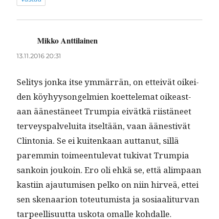
Mikko Anttilainen
sanoo:
13.11.2016 20:31
Seli­tys jon­ka itse ymmär­rän, on etteivät oikei­
den köy­hyysongelmien koet­telemat oikeas­t­
aan äänestäneet Trumpia eivätkä riistäneet
ter­veyspalvelui­ta itseltään, vaan äänes­tivät
Clin­to­nia. Se ei kuitenkaan aut­tanut, sil­lä
parem­min toimeen­tule­vat tuki­vat Trumpia
sankoin joukoin. Ero oli ehkä se, että alimpaan
kasti­in ajau­tu­misen pelko on niin hirveä, ettei
sen ske­naar­i­on toteu­tu­mista ja sosi­aal­i­tur­van
tarpeel­lisu­ut­ta usko­ta oma­lle kohdalle.