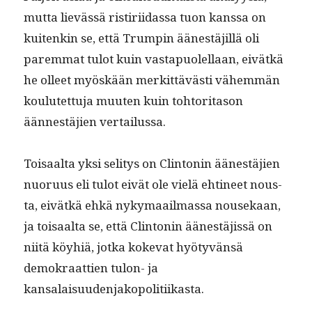
mut­ta lievässä ris­tiri­idas­sa tuon kanssa on
kuitenkin se, että Trumpin äänestäjil­lä oli
parem­mat tulot kuin vastapuolel­laan, eivätkä
he olleet myöskään merkit­tävästi vähem­män
koulutet­tu­ja muuten kuin tohtori­ta­son
äännestäjien vertailussa.
Toisaal­ta yksi seli­tys on Clin­tonin äänestäjien
nuoru­us eli tulot eivät ole vielä ehti­neet nous­
ta, eivätkä ehkä nyky­maail­mas­sa nousekaan,
ja toisaal­ta se, että Clin­tonin äänestäjis­sä on
niitä köy­hiä, jot­ka koke­vat hyö­tyvän­sä
demokraat­tien tulon- ja
kansalaisuudenjakopolitiikasta.