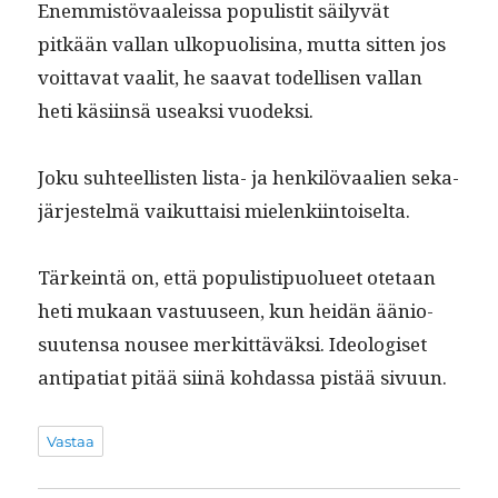
Enem­mistö­vaaleis­sa pop­ulis­tit säi­lyvät
pitkään val­lan ulkop­uolisi­na, mut­ta sit­ten jos
voit­ta­vat vaalit, he saa­vat todel­lisen val­lan
heti käsi­in­sä use­ak­si vuodeksi.
Joku suh­teel­lis­ten lista- ja henkilö­vaalien seka­
jär­jestelmä vaikut­taisi mielenkiintoiselta.
Tärkein­tä on, että pop­ulis­tipuolueet ote­taan
heti mukaan vas­tu­useen, kun hei­dän äänio­
suuten­sa nousee merkit­täväk­si. Ide­ol­o­giset
antipa­ti­at pitää siinä kohdas­sa pistää sivuun.
Vastaa