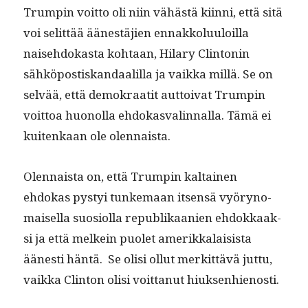
Trumpin voit­to oli niin vähästä kiin­ni, että sitä
voi selit­tää äänestäjien ennakkolu­u­loil­la
naise­hdokas­ta kohtaan, Hilary Clin­tonin
sähkö­postiskan­daalil­la ja vaik­ka mil­lä. Se on
selvää, että demokraatit aut­toi­vat Trumpin
voit­toa huonol­la ehdokas­valin­nal­la. Tämä ei
kuitenkaan ole olennaista.
Olen­naista on, että Trumpin kaltainen
ehdokas pystyi tunke­maan itsen­sä vyöryno­
maisel­la suo­si­ol­la repub­likaanien ehdokkaak­
si ja että melkein puo­let amerikkalai­sista
äänesti hän­tä. Se olisi ollut merkit­tävä jut­tu,
vaik­ka Clin­ton olisi voit­tanut hiuksenhienosti.