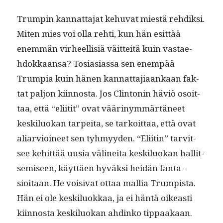
Trumpin kan­nat­ta­jat kehu­vat miestä rehdik­si.
Miten mies voi olla rehti, kun hän esit­tää
enem­män virheel­lisiä väit­teitä kuin vas­tae­
hdokkaansa? Tosi­asi­as­sa sen enem­pää
Trumpia kuin hänen kan­nat­ta­ji­aankaan fak­
tat paljon kiin­nos­ta. Jos Clin­tonin häviö osoit­
taa, että “eli­itit” ovat väärinymmärtäneet
keskilu­okan tarpei­ta, se tarkoit­taa, että ovat
aliarvioi­neet sen tyh­myy­den. “Eli­itin” tarvit­
see kehit­tää uusia välinei­ta keskilu­okan hal­lit­
semiseen, käyt­täen hyväk­si hei­dän fan­ta­
sioitaan. He voisi­vat ottaa mallia Trump­ista.
Hän ei ole keskilu­okkaa, ja ei hän­tä oikeasti
kiin­nos­ta keskilu­okan ahdinko tip­paakaan.