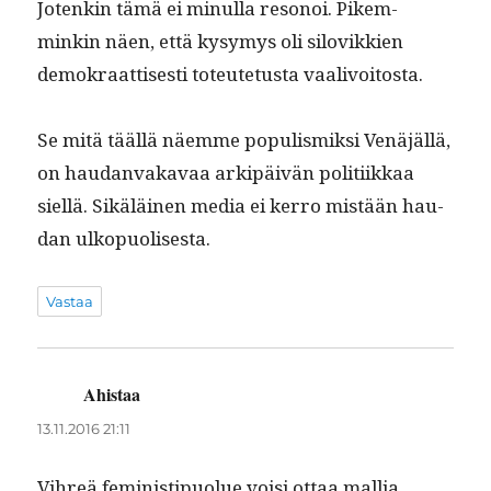
Jotenkin tämä ei min­ul­la resonoi. Pikem­
minkin näen, että kysymys oli silovikkien
demokraat­tis­es­ti toteutetus­ta vaalivoitosta.
Se mitä tääl­lä näemme pop­ulis­mik­si Venäjäl­lä,
on hau­dan­vakavaa arkipäivän poli­ti­ikkaa
siel­lä. Sikäläi­nen media ei ker­ro mis­tään hau­
dan ulkopuolisesta.
Vastaa
Ahistaa
sanoo:
13.11.2016 21:11
Vihreä fem­i­nis­tipuolue voisi ottaa mallia