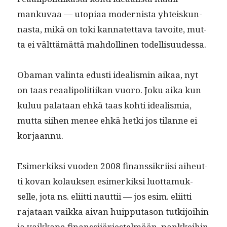
manku­vaa — utopi­aa mod­ernista yhteiskun­
nas­ta, mikä on toki kan­natet­ta­va tavoite, mut­
ta ei vält­tämät­tä mah­dolli­nen todellisuudessa.
Oba­man val­in­ta edusti ide­al­is­min aikaa, nyt
on taas reaalipoli­ti­ikan vuoro. Joku aika kun
kuluu palataan ehkä taas kohti ide­al­is­mia,
mut­ta siihen menee ehkä het­ki jos tilanne ei
korjaannu.
Esimerkik­si vuo­den 2008 finanssikri­isi aiheut­
ti kovan kolauk­sen esimerkik­si luot­ta­muk­
selle, jota ns. eli­it­ti naut­tii — jos esim. eli­it­ti
rajataan vaik­ka aivan huip­puta­son tutk­i­joi­hin
ja vaikka­pa finanssi­jär­jestelmään, pankkei­hin