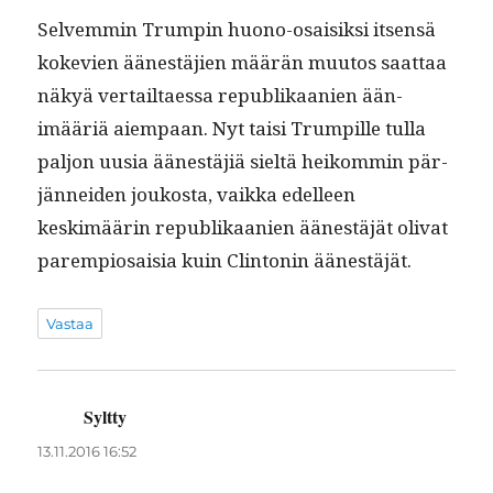
Selvem­min Trumpin huono-osaisik­si itsen­sä
koke­vien äänestäjien määrän muu­tos saat­taa
näkyä ver­tail­taes­sa repub­likaanien ään­
imääriä aiem­paan. Nyt taisi Trumpille tul­la
paljon uusia äänestäjiä sieltä heikom­min pär­
jän­nei­den joukos­ta, vaik­ka edelleen
keskimäärin repub­likaanien äänestäjät oli­vat
parem­pio­saisia kuin Clin­tonin äänestäjät.
Vastaa
Syltty
sanoo:
13.11.2016 16:52