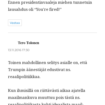
Ennen pres­i­dentin­vaale­ja miehen tun­ne­tu­in
lausah­dus oli “You’re fired!”
Vastaa
Tero Tolonen
sanoo:
13.11.2016 17:30
Toinen mah­dolli­nen seli­tys asialle on, että
Trumpin äänestäjät edus­ti­vat ns.
reaalipolitiikkaa.
Kun ihmisil­lä on riit­tävästi aikaa ajatel­la
maail­manku­va muut­tuu pois tästä ns.
reaalipoli­ti­ikas­ta kohti ideaal­ista maail­