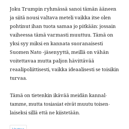
Joku Trumpin ryh­mässä sanoi tämän ääneen
ja siitä nousi val­ta­va meteli vaik­ka itse olen
poht­in­ut ihan tuo­ta samaa jo pitkään: jos­sain
vai­heessa tämä var­masti muut­tuu. Tämä on
yksi syy mik­si en kan­na­ta suo­ranais­es­ti
Suomen Nato ‑jäsenyyt­tä, meil­lä on vähän
voitet­tavaa mut­ta paljon hävit­tävää
reaalipoli­it­tis­es­ti, vaik­ka ideaalis­es­ti se toisikin
turvaa.
Tämä on tietenkin ikävää mei­dän kannal­
tamme, mut­ta tosi­asi­at eivät muu­tu toisen­
laisek­si sil­lä että ne kiistetään.
Vastaa