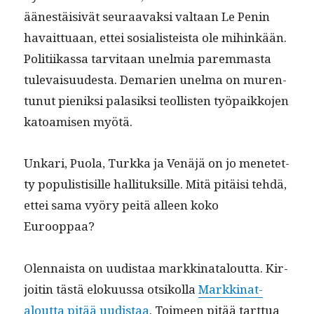
äänestäi­sivät seu­raavak­si val­taan Le Penin
havait­tuaan, ettei sosial­is­teista ole mihinkään.
Poli­ti­ikas­sa tarvi­taan unelmia parem­mas­ta
tule­vaisu­ud­es­ta. Demarien unel­ma on muren­
tunut pieniksi palasik­si teol­lis­ten työ­paikko­jen
katoamisen myötä.
Unkari, Puo­la, Turk­ka ja Venäjä on jo menetet­
ty pop­ulis­tisille hal­li­tuk­sille. Mitä pitäisi tehdä,
ettei sama vyöry peitä alleen koko
Eurooppaa?
Olen­naista on uud­is­taa markki­na­t­alout­ta. Kir­
joitin tästä eloku­us­sa otsikol­la
Markki­na­t­
alout­ta pitää uud­is­taa
. Toimeen pitää tart­tua