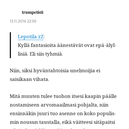
trumpetisti
sanoo:
13.11.2016 22:59
Lep­oti­la zZ
:
Kyl­lä fan­ta­sioi­ta äänestävät ovat epä-älyl­
lisiä. Eli siis tyhmiä.
Niin, sik­si hyvän­tah­toisia unel­moi­jia ei
saisikaan vihata.
Mitä muuten tulee tuo­hon itsesi kaapin päälle
nos­tamiseen arvo­maail­masi poh­jal­ta, niin
ensin­näkin juuri tuo asenne on koko pop­ulis­
min nousun taustal­la, eikä väit­teesi sitä­pait­si