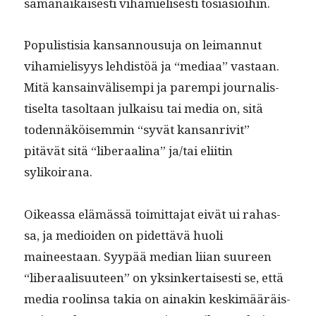
samanaikaises­ti vihamielis­es­ti tosiasioihin.
Pop­ulis­tisia kansan­nousu­ja on leiman­nut
vihamielisyys lehdis­töä ja “medi­aa” vas­taan.
Mitä kan­sain­välisem­pi ja parem­pi jour­nal­is­
tiselta tasoltaan julka­isu tai media on, sitä
toden­näköisem­min “syvät kansan­riv­it”
pitävät sitä “lib­er­aali­na” ja/tai eli­itin
sylikoirana.
Oike­as­sa elämässä toimit­ta­jat eivät ui rahas­
sa, ja medioiden on pidet­tävä huoli
maineestaan. Syypää medi­an liian suureen
“lib­er­aal­isu­u­teen” on yksinker­tais­es­ti se, että
media roolin­sa takia on ainakin keskimääräis­