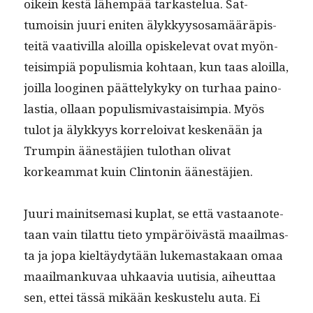
oikein kestä lähempää tarkastelua. Sat­
tumoisin juuri eniten älykkyysosamääräpis­
teitä vaa­tivil­la aloil­la opiskel­e­vat ovat myön­
teisimpiä pop­ulis­mia kohtaan, kun taas aloil­la,
joil­la loogi­nen päät­te­lykyky on turhaa pain­o­
las­tia, ollaan pop­ulis­mi­vas­taisimpia. Myös
tulot ja älykkyys kor­reloi­vat keskenään ja
Trumpin äänestäjien tulothan oli­vat
korkeam­mat kuin Clin­tonin äänestäjien.
Juuri mainit­se­masi kuplat, se että vas­taan­ote­
taan vain tilat­tu tieto ympäröivästä maail­mas­
ta ja jopa kieltäy­dytään luke­mas­takaan omaa
maail­manku­vaa uhkaavia uutisia, aiheut­taa
sen, ettei tässä mikään keskustelu auta. Ei