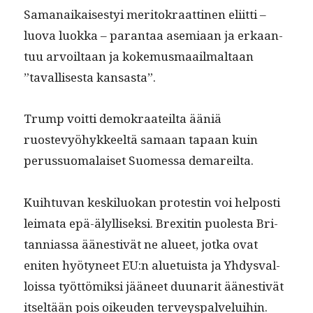
Samanaikaises­tyi mer­i­tokraat­ti­nen eli­it­ti –
luo­va luok­ka – paran­taa asemi­aan ja erkaan­
tuu arvoil­taan ja koke­mus­maail­mal­taan
”taval­lis­es­ta kansasta”.
Trump voit­ti demokraateil­ta ääniä
ruostevyöhyk­keeltä samaan tapaan kuin
perus­suo­ma­laiset Suomes­sa demareilta.
Kui­h­tu­van keskilu­okan protestin voi hel­posti
leima­ta epä-älyl­lisek­si. Brex­itin puoles­ta Bri­
tan­ni­as­sa äänes­tivät ne alueet, jot­ka ovat
eniten hyö­tyneet EU:n alue­tu­ista ja Yhdys­val­
lois­sa työt­tömik­si jääneet duu­nar­it äänes­tivät
itseltään pois oikeu­den ter­veyspalvelui­hin.