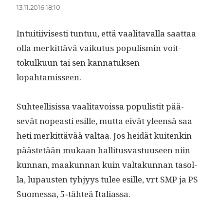
13.11.2016 18:10
Intu­iti­ivis­es­ti tun­tuu, että vaal­i­taval­la saat­taa
olla merkit­tävä vaiku­tus pop­ulis­min voit­
tokulku­un tai sen kan­natuk­sen
lopahtamisseen.
Suh­teel­li­sis­sa vaal­i­tavois­sa pop­ulis­tit pää­
sevät nopeasti esille, mut­ta eivät yleen­sä saa
heti merkit­tävää val­taa. Jos hei­dät kuitenkin
päästetään mukaan hal­li­tus­vas­tu­useen niin
kun­nan, maakun­nan kuin val­takun­nan tasol­
la, lupausten tyhjyys tulee esille, vrt SMP ja PS
Suomes­sa, 5‑tähteä Italiassa.