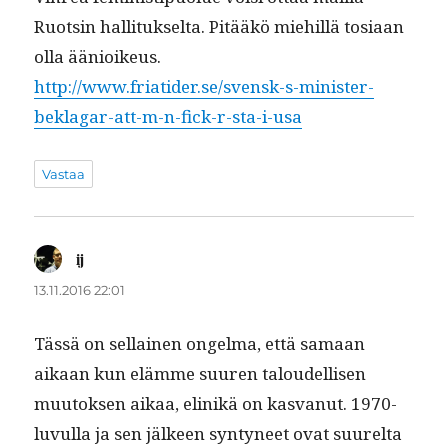
Ruotsin hal­li­tuk­selta. Pitääkö miehillä tosi­aan
olla äänioikeus.
http://www.friatider.se/svensk-s-minister-
beklagar-att-m-n-fick-r-sta-i-usa
Vastaa
ij
sanoo:
13.11.2016 22:01
Tässä on sel­l­ainen ongel­ma, että samaan
aikaan kun elämme suuren taloudel­lisen
muu­tok­sen aikaa, elinikä on kas­vanut. 1970-
luvul­la ja sen jäl­keen syn­tyneet ovat suurelta