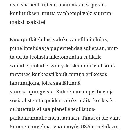
osin saa­neet uuteen maail­maan sopi­van
koulu­tuk­sen, mut­ta van­hempi väki suurim­
mak­si osak­si ei.
Kuva­putkite­hdas, val­oku­vaus­filmite­hdas,
puhe­lin­te­hdas ja paperite­hdas sul­je­taan, mut­
ta uut­ta teol­lista liike­toim­intaa ei tilalle
samalle paikalle syn­ny, kos­ka uusi teol­lisu­us
tarvit­see korkeasti koulutet­tu­ja erikoisas­
iantun­ti­joi­ta, joi­ta saa lähin­nä
suurkaupungeista. Kah­den uran per­heen ja
sosi­aal­is­ten tarpei­den vuok­si näitä korkeak­
oulutet­tu­ja ei saa pienelle teol­lisu­u­s­
paikkakun­nalle muut­ta­maan. Tämä ei ole vain
Suomen ongel­ma, vaan myös USA:n ja Sak­san