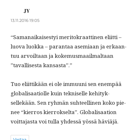
JY
sanoo:
13.11.2016 19:05
“Samanaikaises­tyi mer­i­tokraat­ti­nen eli­it­ti –
luo­va luok­ka – paran­taa asemi­aan ja erkaan­
tuu arvoil­taan ja koke­mus­maail­mal­taan
”taval­lis­es­ta kansasta”.”
Tuo eli­it­tikään ei ole immuu­ni sen enem­pää
glob­al­isaa­ti­olle kuin tekniselle kehi­tyk­
sellekään. Sen ryh­män suh­teelli­nen koko pie­
nee “kier­ros kier­rokselta”. Glob­al­isaa­tion
voit­ta­jas­ta voi tul­la yhdessä yössä häviäjä.
Vastaa