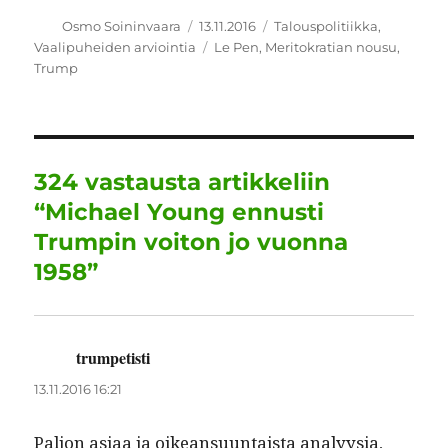
c
it
ai
k
at
e
a
Kirjoittaja
Julkaistu
Kategoriat
Osmo Soininvaara
13.11.2016
Talouspolitiikka
,
Avainsanat
Vaalipuheiden arviointia
Le Pen
,
Meritokratian nousu
,
e
te
l
e
s
g
re
Trump
b
r
d
A
r
o
I
p
a
o
n
p
m
324 vastausta artikkeliin
k
“Michael Young ennusti
Trumpin voiton jo vuonna
1958”
trumpetisti
sanoo:
13.11.2016 16:21
Paljon asi­aa ja oikean­su­un­taista ana­lyysia,