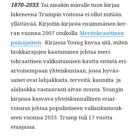
1870–2033
. Tai ainakin min­ulle tuon kir­jan
luke­neena Trumpin voitossa ei ollut mitään
yllät­tävää. Kir­joitin kir­jas­ta ensim­mäisen ker­
ran vuon­na 2007 otsikol­la
Mer­i­tokraat­ti­nen
paina­jainen
. Kir­jas­sa Young kuvaa sitä, miten
luokkara­jo­jen kaa­tu­mi­nen johtaa mer­i­
tokraat­tisen valikoi­tu­misen kaut­ta entistä eri­
ar­voisem­paan yhteiskun­taan, jos­sa hyväo­
saiset ovat lah­jakkai­ta, ter­veitä, kau­ni­ita ja
alalu­ok­ka vas­taavasti aivan muu­ta. Youn­gin
kir­jas­sa kas­va­va yhteiskun­nalli­nen eri­ar­
voisu­us johtaa pop­ulis­tiseen val­lanku­mouk­
seen vuon­na 2033. Trump tuli 17 vuot­ta
etuajassa.