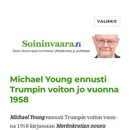
VALIKKO
Michael Young ennusti
Trumpin voiton jo vuonna
1958
Michael Young
ennusti Trumpin voiton vuon­
na 1958 kir­jas­saan
Mer­i­tokra­t­ian nousu