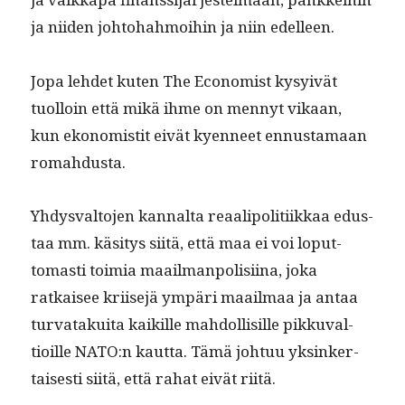
ja niiden johto­hah­moi­hin ja niin edelleen.
Jopa lehdet kuten The Econ­o­mist kysyivät
tuol­loin että mikä ihme on men­nyt vikaan,
kun ekon­o­mistit eivät kyen­neet ennus­ta­maan
romahdusta.
Yhdys­val­to­jen kannal­ta reaalipoli­ti­ikkaa edus­
taa mm. käsi­tys siitä, että maa ei voi lop­ut­
tomasti toimia maail­man­polisi­ina, joka
ratkaisee kri­ise­jä ympäri maail­maa ja antaa
tur­vatakui­ta kaikille mah­dol­lisille pikku­val­
tioille NATO:n kaut­ta. Tämä johtuu yksinker­
tais­es­ti siitä, että rahat eivät riitä.