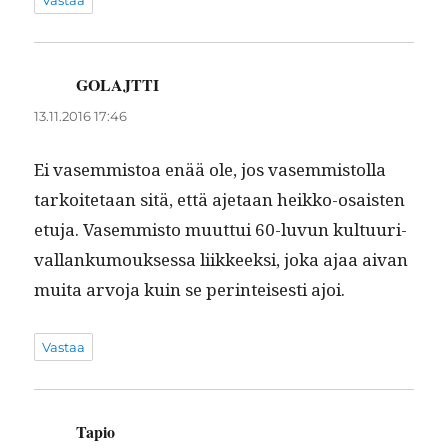
GOLAJTTI
sanoo:
13.11.2016 17:46
Ei vasem­mis­toa enää ole, jos vasem­mis­tol­la
tarkoite­taan sitä, että aje­taan heikko-osais­ten
etu­ja. Vasem­mis­to muut­tui 60-luvun kul­tu­uri­
val­lanku­mouk­ses­sa liik­keek­si, joka ajaa aivan
mui­ta arvo­ja kuin se per­in­teis­es­ti ajoi.
Vastaa
Tapio
sanoo: