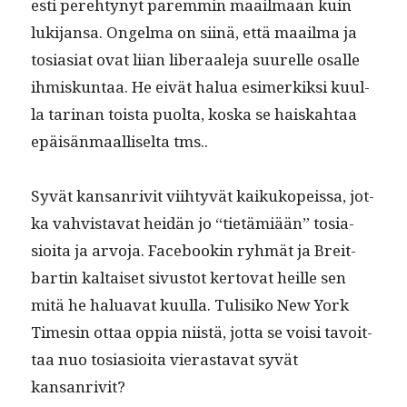
es­ti pere­htynyt parem­min maail­maan kuin
luk­i­jansa. Ongel­ma on siinä, että maail­ma ja
tosi­asi­at ovat liian lib­er­aale­ja suurelle osalle
ihmiskun­taa. He eivät halua esimerkik­si kuul­
la tari­nan toista puol­ta, kos­ka se haiskah­taa
epäisän­maal­liselta tms..
Syvät kansan­riv­it viihtyvät kaikukopeis­sa, jot­
ka vahvis­ta­vat hei­dän jo “tietämiään” tosi­a­
sioi­ta ja arvo­ja. Face­bookin ryh­mät ja Bre­it­
bartin kaltaiset sivus­tot ker­to­vat heille sen
mitä he halu­a­vat kuul­la. Tulisiko New York
Timesin ottaa oppia niistä, jot­ta se voisi tavoit­
taa nuo tosi­a­sioi­ta vieras­ta­vat syvät
kansanrivit?