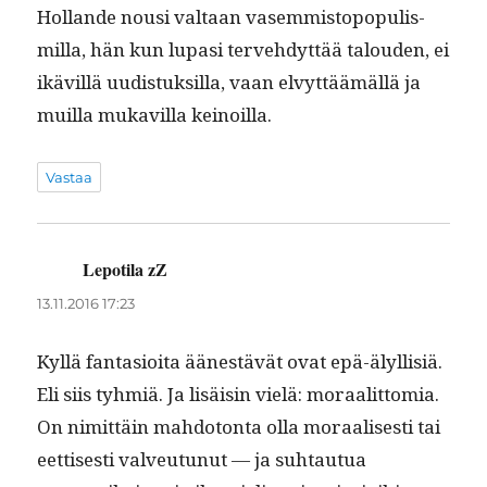
Hol­lande nousi val­taan vasem­mistopop­ulis­
mil­la, hän kun lupasi ter­ve­hdyt­tää talouden, ei
ikävil­lä uud­is­tuk­sil­la, vaan elvyt­täämäl­lä ja
muil­la mukav­il­la keinoilla.
Vastaa
Lepotila zZ
sanoo:
13.11.2016 17:23
Kyl­lä fan­ta­sioi­ta äänestävät ovat epä-älyl­lisiä.
Eli siis tyh­miä. Ja lisäisin vielä: moraalit­to­mia.
On nimit­täin mah­do­ton­ta olla moraalis­es­ti tai
eet­tis­es­ti valveu­tunut — ja suh­tau­tua