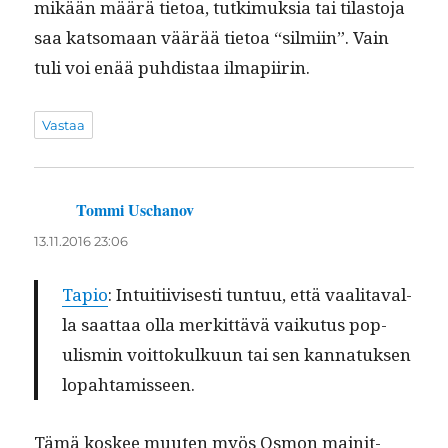
mikään määrä tietoa, tutkimuk­sia tai tilas­to­ja
saa kat­so­maan väärää tietoa “silmi­in”. Vain
tuli voi enää puhdis­taa ilmapiirin.
Vastaa
Tommi Uschanov
sanoo:
13.11.2016 23:06
Tapio
: Intu­iti­ivis­es­ti tun­tuu, että vaal­i­taval­
la saat­taa olla merkit­tävä vaiku­tus pop­
ulis­min voit­tokulku­un tai sen kan­natuk­sen
lopahtamisseen.
Tämä kos­kee muuten myös Osmon mainit­