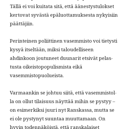
Täl­lä ei voi kui­tata sitä, että äänestys­tu­lok­set
ker­to­vat syvästä epälu­ot­ta­muk­ses­ta nyky­isi­in
päättäjiin.
Per­in­teinen poli­it­ti­nen vasem­mis­to voi tietysti
kysyä itseltään, mik­si taloudel­liseen
ahdinkoon joutuneet duu­nar­it etsivät pelas­
tus­ta oikeistopop­ulis­mista eikä
vasemmistopuolueista.
Var­maankin se johtuu siitä, että vasem­mis­tol­
la on ollut tilaisu­us näyt­tää mihin se pystyy –
on esimerkik­si juuri nyt Ran­skas­sa, mut­ta se
ei ole pystynyt suun­taa muut­ta­maan. On
hyvin toden­näköistä, että ran­skalaiset