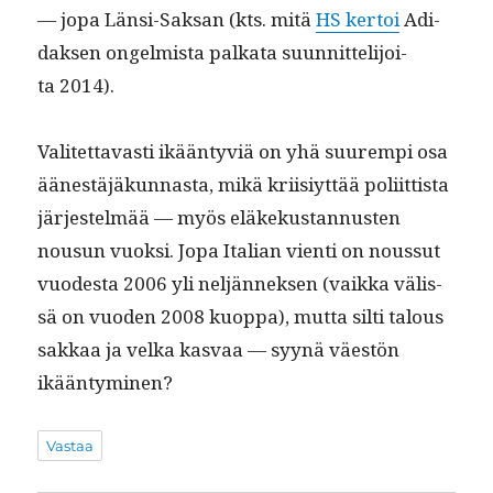
— jopa Län­si-Sak­san (kts. mitä
HS ker­toi
Adi­
dak­sen ongelmista palkata suun­nit­telijoi­
ta 2014).
Valitet­tavasti ikään­tyviä on yhä suurem­pi osa
äänestäjäkun­nas­ta, mikä kri­isiyt­tää poli­it­tista
jär­jestelmää — myös eläkekus­tan­nusten
nousun vuok­si. Jopa Ital­ian vien­ti on nous­sut
vuodes­ta 2006 yli neljän­nek­sen (vaik­ka välis­
sä on vuo­den 2008 kuop­pa), mut­ta silti talous
sakkaa ja vel­ka kas­vaa — syynä väestön
ikääntyminen?
Vastaa