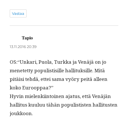
Vastaa
Tapio
sanoo:
13.11.2016 20:39
OS:“Unkari, Puo­la, Turk­ka ja Venäjä on jo
menetet­ty pop­ulis­tisille hal­li­tuk­sille. Mitä
pitäisi tehdä, ettei sama vyöry peitä alleen
koko Eurooppaa?”
Hyvin mie­lenki­in­toinen aja­tus, että Venäjän
hal­li­tus kuu­luu tähän pop­ulis­tis­ten hal­li­tusten
joukkoon.