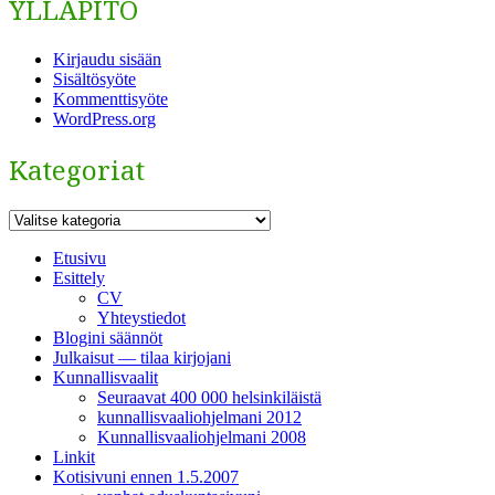
YLLÄPITO
Kirjaudu sisään
Sisältösyöte
Kommenttisyöte
WordPress.org
Kategoriat
Kategoriat
Etusivu
Esittely
CV
Yhteystiedot
Blogini säännöt
Julkaisut — tilaa kirjojani
Kunnallisvaalit
Seuraavat 400 000 helsinkiläistä
kunnallisvaaliohjelmani 2012
Kunnallisvaaliohjelmani 2008
Linkit
Kotisivuni ennen 1.5.2007