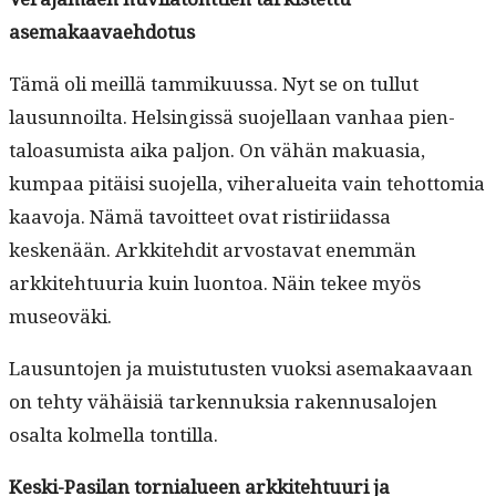
asemakaavaehdotus
Tämä oli meil­lä tam­miku­us­sa. Nyt se on tul­lut
lausun­noil­ta. Helsingis­sä suo­jel­laan van­haa pien­
taloa­sum­ista aika paljon. On vähän makua­sia,
kumpaa pitäisi suo­jel­la, viher­aluei­ta vain tehot­to­mia
kaavo­ja. Nämä tavoit­teet ovat ris­tiri­idas­sa
keskenään. Arkkite­hdit arvosta­vat enem­män
arkkite­htu­uria kuin luon­toa. Näin tekee myös
museoväki.
Lausun­to­jen ja muis­tu­tusten vuok­si ase­makaavaan
on tehty vähäisiä tarken­nuk­sia raken­nusa­lo­jen
osalta kolmel­la tontilla.
Kes­ki-Pasi­lan tor­nialueen arkkite­htu­uri ja