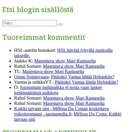
Etsi blogin sisällöstä
Etsi:
Haku
Tuoreimmat kommentit
HSL-aatelin bonukset
:
HSL häviää lyhyillä matkoilla
takseille.
Jaakko K
:
Masentava show Mari Rantaselta
Rahul Somani
:
Masentava show Mari Rantaselta
TL
:
Masentava show Mari Rantaselta
Osmo Soininvaara
:
Pitäisikö Vantaa liittää Helsinkiin?
Vantaa ja ratikkaYT.
:
Pitäisikö Vantaa liittää Helsinkiin?
Ö
:
Sunnuntain tuplapalkka ei nosta vaan laskee
keskimääräisiä palkkoja
Rahul Somani
:
Masentava show Mari Rantaselta
Rahul Somani
:
Masentava show Mari Rantaselta
Kaikki taivaan sini - Mélissa Da Costan koskettava
esikoisromaani - taustamedia.fi
:
Mélissa Da Costa: Kaikki
taivaan sini