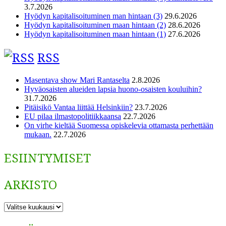
3.7.2026
Hyödyn kapitalisoituminen man hintaan (3)
29.6.2026
Hyödyn kapitalisoituminen maan hintaan (2)
28.6.2026
Hyödyn kapitalisoituminen maan hintaan (1)
27.6.2026
RSS
Masentava show Mari Rantaselta
2.8.2026
Hyväosaisten alueiden lapsia huono-osaisten kouluihin?
31.7.2026
Pitäisikö Vantaa liittää Helsinkiin?
23.7.2026
EU pilaa ilmastopolitiikkaansa
22.7.2026
On virhe kieltää Suomessa opiskelevia ottamasta perhettään
mukaan.
22.7.2026
ESIINTYMISET
ARKISTO
ARKISTO