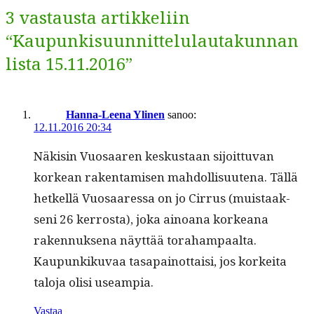
3 vastausta artikkeliin
“Kaupunkisuunnittelulautakunnan
lista 15.11.2016”
Hanna-Leena Ylinen
sanoo:
12.11.2016 20:34
Näk­isin Vuosaaren keskus­taan sijoit­tuvan
korkean rak­en­tamisen mah­dol­lisuute­na. Täl­lä
het­kel­lä Vuosaa­res­sa on jo Cir­rus (muis­taak­
seni 26 ker­rosta), joka ain­oana korkeana
raken­nuk­se­na näyt­tää tora­ham­paal­ta.
Kaupunkiku­vaa tas­apain­ot­taisi, jos korkei­ta
talo­ja olisi useampia.
Vastaa