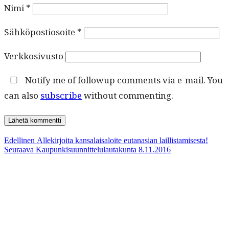
Nimi
*
Sähköpostiosoite
*
Verkkosivusto
Notify me of followup comments via e-mail. You
can also
subscribe
without commenting.
Artikkelien
Edellinen
Edellinen
Allekirjoita kansalaisaloite eutanasian laillistamisesta!
Seuraava
artikkeli:
Seuraava
Kaupunkisuunnittelulautakunta 8.11.2016
selaus
artikkeli: