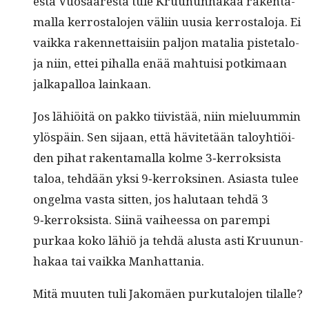
es­tä Vuosaares­ta tule Kru­u­nun­hakaa rak­en­ta­
mal­la ker­rostalo­jen väli­in uusia ker­rostalo­ja. Ei
vaik­ka raken­net­taisi­in paljon matalia pis­te­talo­
ja niin, ettei pihal­la enää mah­tu­isi potki­maan
jalka­pal­loa lainkaan.
Jos lähiöitä on pakko tiivistää, niin mielu­um­min
ylöspäin. Sen sijaan, että hävitetään taloy­htiöi­
den pihat rak­en­ta­mal­la kolme 3‑kerroksista
taloa, tehdään yksi 9‑kerroksinen. Asi­as­ta tulee
ongel­ma vas­ta sit­ten, jos halu­taan tehdä 3
9‑kerroksista. Siinä vai­heessa on parem­pi
purkaa koko lähiö ja tehdä alus­ta asti Kru­u­nun­
hakaa tai vaik­ka Manhattania.
Mitä muuten tuli Jakomäen purku­talo­jen tilalle?