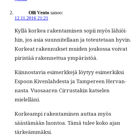
Olli Vento
sanoo:
12.11.2016 21:21
Kyl­lä korkea rak­en­t­a­mi­nen sopii myös lähiöi­
hin, jos asia suun­nitel­laan ja toteutetaan hyvin.
Korkeat raken­nuk­set muiden joukos­sa voivat
piristää raken­net­tua ympäristöä.
Kiin­nos­tavia esimerkke­jä löy­tyy esimerkik­si
Espoon Kiven­lahdes­ta ja Tam­pereen Her­van­
nas­ta. Vuosaaren Cir­rus­takin kat­se­len
mielelläni.
Korkeampi rak­en­t­a­mi­nen aut­taa myös
säästämään luon­toa. Tämä tulee koko ajan
tärkeämmäksi.