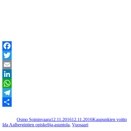
Facebook
Twitter
Email
LinkedIn
WhatsApp
Telegram
Kirjoittaja
Julkaistu
Kategoriat
Av
Share
Osmo Soininvaara
12.11.2016
12.11.2016
Kaupunkien voitto
Ida Aalbergintien opiskelija-asuntola
,
Vuosaari