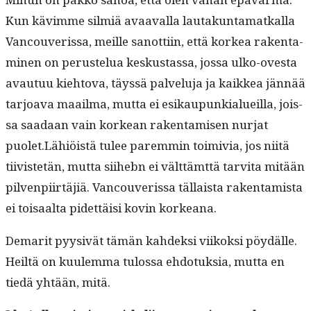
Kun kävimme silmiä avaaval­la lau­takun­ta­matkalla
Van­cou­veris­sa, meille san­ot­ti­in, että korkea rak­en­t­a­
mi­nen on perustelua keskus­tas­sa, jos­sa ulko-oves­ta
avau­tuu kiehto­va, täyssä palvelu­ja ja kaikkea jän­nää
tar­joa­va maail­ma, mut­ta ei esikaupunkialueil­la, jois­
sa saadaan vain korkean rak­en­tamisen nur­jat
puolet.Lähiöistä tulee parem­min toimivia, jos niitä
tiivis­tetän, mut­ta siihebn ei vält­tämt­tä tarvi­ta mitään
pil­ven­pi­irtäjiä. Van­cou­veris­sa täl­laista rak­en­tamista
ei toisaal­ta pidet­täisi kovin korkeana.
Demar­it pyy­sivät tämän kahdek­si viikok­si pöy­dälle.
Heiltä on kuulem­ma tulos­sa ehdo­tuk­sia, mut­ta en
tiedä yhtään, mitä.