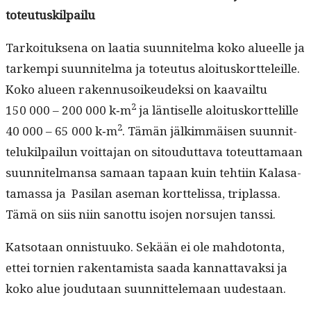
toteutuskilpailu
Tarkoituk­se­na on laa­tia suun­nitel­ma koko alueelle ja
tarkem­pi suun­nitel­ma ja toteu­tus aloi­tusko­rt­teleille.
Koko alueen raken­nu­soikeudek­si on kaavail­tu
2
150 000 – 200 000 k‑m
ja län­tiselle aloi­tusko­rt­telille
2
40 000 – 65 000 k‑m
. Tämän jälkim­mäisen suun­nit­
teluk­il­pailun voit­ta­jan on sitoudut­ta­va toteut­ta­maan
suun­nitel­mansa samaan tapaan kuin tehti­in Kalasa­
ta­mas­sa ja Pasi­lan ase­man kort­telis­sa, triplas­sa.
Tämä on siis niin san­ot­tu iso­jen nor­su­jen tanssi.
Kat­so­taan onnis­tuuko. Sekään ei ole mah­do­ton­ta,
ettei tornien rak­en­tamista saa­da kan­nat­tavak­si ja
koko alue joudu­taan suun­nit­tele­maan uudestaan.