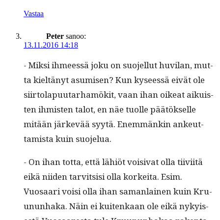
Vastaa
Peter
sanoo:
13.11.2016 14:18
- Mik­si ihmeessä joku on suo­jel­lut huvi­lan, mut­
ta kieltänyt asumisen? Kun kyseessä eivät ole
siir­to­la­pu­u­tarhamök­it, vaan ihan oikeat aikuis­
ten ihmis­ten talot, en näe tuolle päätök­selle
mitään järkevää syytä. Enem­mänkin ankeut­
tamista kuin suojelua.
- On ihan tot­ta, että lähiöt voisi­vat olla tiivi­itä
eikä niiden tarvit­sisi olla korkei­ta. Esim.
Vuosaari voisi olla ihan saman­lainen kuin Kru­
u­nun­haka. Näin ei kuitenkaan ole eikä nykyis­