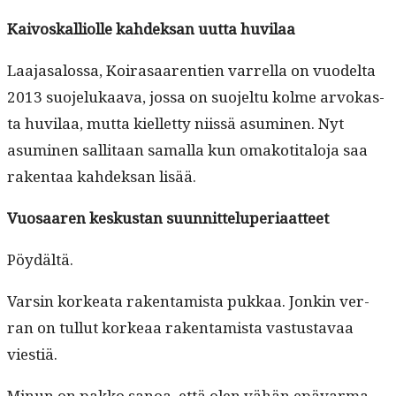
Kaivoskalli­olle kahdek­san uut­ta huvilaa
Laa­jasa­los­sa, Koirasaar­en­tien var­rel­la on vuodelta
2013 suo­jelukaa­va, jos­sa on suo­jel­tu kolme arvokas­
ta huvi­laa, mut­ta kiel­let­ty niis­sä asum­i­nen. Nyt
asum­i­nen sal­li­taan samal­la kun omakoti­talo­ja saa
rak­en­taa kahdek­san lisää.
Vuosaaren keskus­tan suunnitteluperiaatteet
Pöy­dältä.
Varsin korkea­ta rak­en­tamista pukkaa. Jonkin ver­
ran on tul­lut korkeaa rak­en­tamista vas­tus­tavaa
viestiä.
Min­un on pakko sanoa, että olen vähän epä­var­ma.