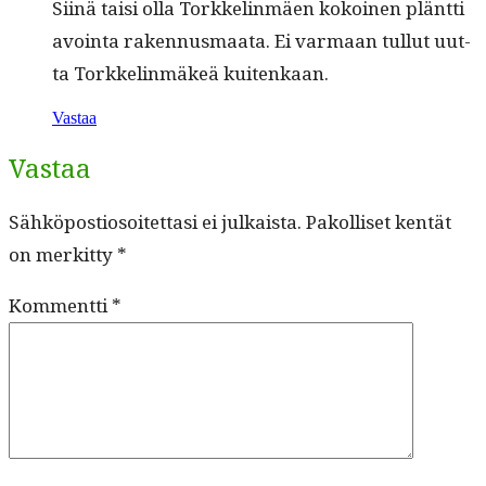
Siinä taisi olla Torkke­lin­mäen kokoinen plänt­ti
avoin­ta raken­nus­maa­ta. Ei var­maan tul­lut uut­
ta Torkke­lin­mäkeä kuitenkaan.
Vastaa
Vastaa
Sähköpostiosoitettasi ei julkaista.
Pakolliset kentät
on merkitty
*
Kommentti
*