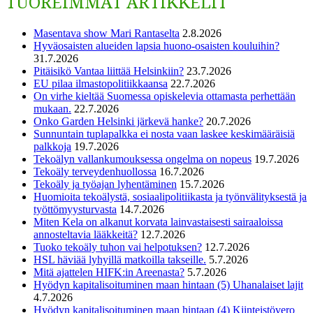
TUOREIMMAT ARTIKKELIT
Masentava show Mari Rantaselta
2.8.2026
Hyväosaisten alueiden lapsia huono-osaisten kouluihin?
31.7.2026
Pitäisikö Vantaa liittää Helsinkiin?
23.7.2026
EU pilaa ilmastopolitiikkaansa
22.7.2026
On virhe kieltää Suomessa opiskelevia ottamasta perhettään
mukaan.
22.7.2026
Onko Garden Helsinki järkevä hanke?
20.7.2026
Sunnuntain tuplapalkka ei nosta vaan laskee keskimääräisiä
palkkoja
19.7.2026
Tekoälyn vallankumouksessa ongelma on nopeus
19.7.2026
Tekoäly terveydenhuollossa
16.7.2026
Tekoäly ja työajan lyhentäminen
15.7.2026
Huomioita tekoälystä, sosiaalipolitiikasta ja työnvälityksestä ja
työttömyysturvasta
14.7.2026
Miten Kela on alkanut korvata lainvastaisesti sairaaloissa
annosteltavia lääkkeitä?
12.7.2026
Tuoko tekoäly tuhon vai helpotuksen?
12.7.2026
HSL häviää lyhyillä matkoilla takseille.
5.7.2026
Mitä ajattelen HIFK:in Areenasta?
5.7.2026
Hyödyn kapitalisoituminen maan hintaan (5) Uhanalaiset lajit
4.7.2026
Hyödyn kapitalisoituminen maan hintaan (4) Kiinteistövero