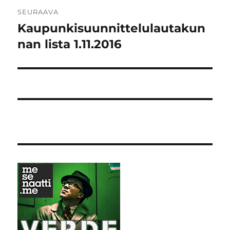
SEURAAVA
Kaupunkisuunnittelulautakun
Seuraava
artikkeli:
nan lista 1.11.2016