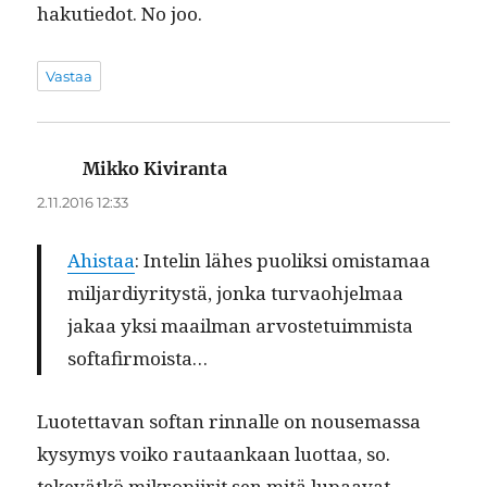
haku­tiedot. No joo.
Vastaa
Mikko Kiviranta
sanoo:
2.11.2016 12:33
Ahis­taa
: Intelin läh­es puo­lik­si omis­ta­maa
mil­jardiyri­tys­tä, jon­ka tur­vao­hjel­maa
jakaa yksi maail­man arvoste­tu­im­mista
softafirmoista…
Luotet­ta­van sof­t­an rin­nalle on nouse­mas­sa
kysymys voiko rautaankaan luot­taa, so.
tekevätkö mikropi­ir­it sen mitä lupaa­vat