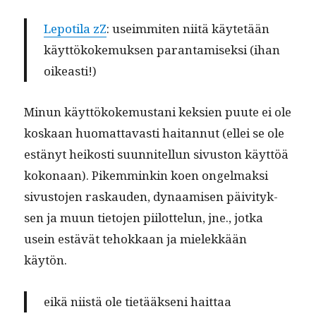
Lep­oti­la zZ
: useim­miten niitä käytetään
käyt­tökoke­muk­sen paran­tamisek­si (ihan
oikeasti!)
Min­un käyt­tökoke­mus­tani kek­sien puute ei ole
koskaan huo­mat­tavasti hai­tan­nut (ellei se ole
estänyt heikosti suun­nitel­lun sivus­ton käyt­töä
kokon­aan). Pikem­minkin koen ongel­mak­si
sivus­to­jen raskau­den, dynaamisen päiv­i­tyk­
sen ja muun tieto­jen piilot­telun, jne., jot­ka
usein estävät tehokkaan ja mielekkään
käytön.
eikä niistä ole tietääk­seni haittaa