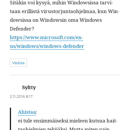
Sitäkin voi kysyä, mihin Win­dow­sis­sa tarvi­
taan eril­listä virus­tor­jun­tao­hjel­maa, kun Win­
dow­sis­sa on Win­dowsin oma Win­dows
Defender?
https://www.microsoft.com/en-
us/windows/windows-defender
Vastaa
Syltty
sanoo:
2.11.2016 8:17
Ahis­taa
:
ei tule ensim­mäisek­si mieleen kut­sua hait­
tao­hjelmien tek­i­jäk­si. Mut­ta miten vain,