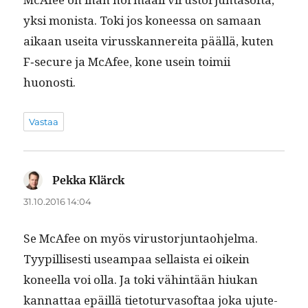
yksi monista. Toki jos koneessa on samaan
aikaan usei­ta virusskan­nere­i­ta pääl­lä, kuten
F‑secure ja McAfee, kone usein toimii
huonosti.
Vastaa
Pekka Klärck
sanoo:
31.10.2016 14:04
Se McAfee on myös virus­tor­jun­tao­hjel­ma.
Tyyp­il­lis­es­ti use­am­paa sel­l­aista ei oikein
koneel­la voi olla. Ja toki vähin­tään hiukan
kan­nat­taa epäil­lä tieto­tur­va­sof­t­aa joka ujute­