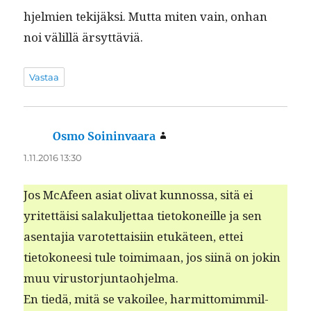
hjelmien tek­i­jäk­si. Mut­ta miten vain, onhan
noi välil­lä ärsyttäviä.
Vastaa
Osmo Soininvaara
sanoo:
1.11.2016 13:30
Jos McAfeen asi­at oli­vat kun­nos­sa, sitä ei
yritet­täisi salakul­jet­taa tietokoneille ja sen
asen­ta­jia varotet­taisi­in etukä­teen, ettei
tietokoneesi tule toim­i­maan, jos siinä on jokin
muu virustorjuntaohjelma.
En tiedä, mitä se vakoilee, har­mit­tomim­mil­