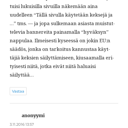
tu­isi lukuisil­la sivuil­la näkemään aina
uudelleen “Täl­lä sivul­la käytetään kek­se­jä ja
…” tms. — ja jopa sulke­maan asi­as­ta muis­tut­
tele­via ban­nere­i­ta paina­mal­la “hyväksyn”
nap­pu­laa. Ilmeis­es­ti kyseessä on jokin EU:n
säädös, jon­ka on tarkoi­tus kan­nus­taa käyt­
täjiä kek­sien säi­lyt­tämiseen, kiusaa­mal­la eri­
tyis­es­ti niitä, jot­ka eivät niitä halu­aisi
säilyttää…
Vastaa
anonyymi
sanoo:
3.11.2016 13:57