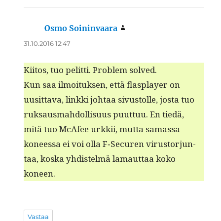
Osmo Soininvaara
sanoo:
31.10.2016 12:47
Kiitos, tuo pelit­ti. Prob­lem solved.
Kun saa ilmoituk­sen, että flas­play­er on
uusit­ta­va, link­ki johtaa sivus­tolle, jos­ta tuo
ruk­saus­mah­dol­lisu­us puut­tuu. En tiedä,
mitä tuo McAfee urkkii, mut­ta samas­sa
koneessa ei voi olla F‑Securen virus­tor­jun­
taa, kos­ka yhdis­telmä lamaut­taa koko
koneen.
Vastaa