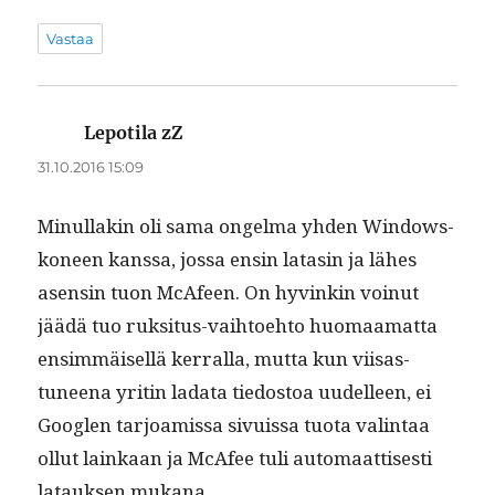
Vastaa
Lepotila zZ
sanoo:
31.10.2016 15:09
Min­ul­lakin oli sama ongel­ma yhden Win­dows-
koneen kanssa, jos­sa ensin latasin ja läh­es
asensin tuon McAfeen. On hyvinkin voin­ut
jäädä tuo ruk­si­tus-vai­h­toe­hto huo­maa­mat­ta
ensim­mäisel­lä ker­ral­la, mut­ta kun viisas­
tuneena yritin lada­ta tiedos­toa uudelleen, ei
Googlen tar­joamis­sa sivuis­sa tuo­ta val­in­taa
ollut lainkaan ja McAfee tuli automaat­tis­es­ti
latauk­sen mukana.