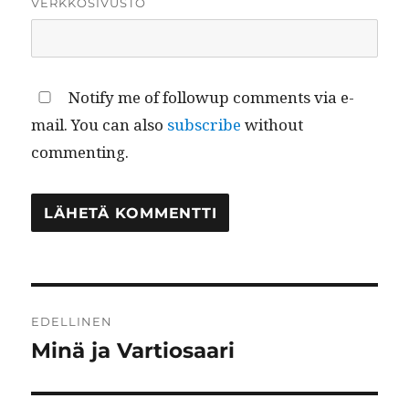
VERKKOSIVUSTO
Notify me of followup comments via e-
mail. You can also
subscribe
without
commenting.
Artikkelien
EDELLINEN
selaus
Minä ja Vartiosaari
Edellinen
artikkeli: