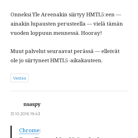
Onnek­si Yle Areenakin siir­tyy HMTL5:een —
ainakin lupausten perus­teel­la — vielä tämän
vuo­den lop­pu­un men­nessä. Hooray!
Muut palve­lut seu­raa­vat perässä — elleivät
ole jo siir­tyneet HMTL5-aikakauteen.
Vastaa
nsaspy
sanoo:
31.10.2016 19:43
Chrome
: