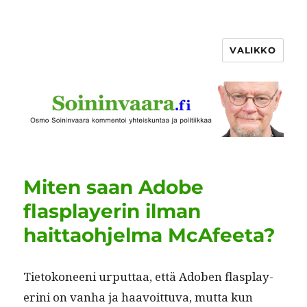
VALIKKO
Miten saan Adobe
flasplayerin ilman
haittaohjelma McAfeeta?
Tietokoneeni urput­taa, että Adoben flas­play­
eri­ni on van­ha ja haavoit­tu­va, mut­ta kun