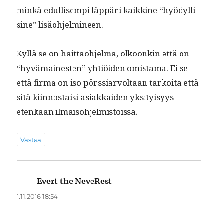
minkä edullisem­pi läp­päri kaikkine “hyödyl­li­
sine” lisäohjelmineen.
Kyl­lä se on hait­tao­hjel­ma, olkoonkin että on
“hyvä­mainesten” yhtiöi­den omis­ta­ma. Ei se
että fir­ma on iso pörssiar­voltaan tarkoi­ta että
sitä kiin­nos­taisi asi­akkaiden yksi­ty­isyys —
etenkään ilmaisohjelmistoissa.
Vastaa
Evert the NeveRest
sanoo:
1.11.2016 18:54