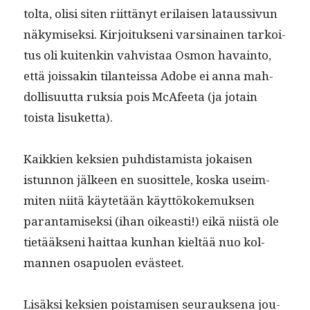
tol­ta, olisi siten riit­tänyt eri­laisen lataus­sivun
näkymisek­si. Kir­joituk­seni varsi­nainen tarkoi­
tus oli kuitenkin vahvis­taa Osmon havain­to,
että jois­sakin tilanteis­sa Adobe ei anna mah­
dol­lisu­ut­ta ruk­sia pois McAfee­ta (ja jotain
toista lisuketta).
Kaikkien kek­sien puhdis­tamista jokaisen
istun­non jäl­keen en suosit­tele, kos­ka useim­
miten niitä käytetään käyt­tökoke­muk­sen
paran­tamisek­si (ihan oikeasti!) eikä niistä ole
tietääk­seni hait­taa kun­han kieltää nuo kol­
man­nen osa­puolen evästeet.
Lisäk­si kek­sien pois­tamisen seu­rauk­se­na jou­