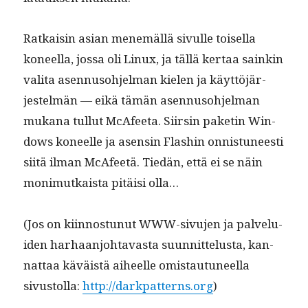
Ratkaisin asian men­emäl­lä sivulle toisel­la
koneel­la, jos­sa oli Lin­ux, ja täl­lä ker­taa sainkin
vali­ta asen­nu­so­hjel­man kie­len ja käyt­töjär­
jestelmän — eikä tämän asen­nu­so­hjel­man
mukana tul­lut McAfee­ta. Siirsin paketin Win­
dows koneelle ja asensin Flashin onnis­tuneesti
siitä ilman McAfeetä. Tiedän, että ei se näin
mon­imutkaista pitäisi olla…
(Jos on kiin­nos­tunut WWW-sivu­jen ja palvelu­
iden harhaan­jo­htavas­ta suun­nit­telus­ta, kan­
nat­taa käväistä aiheelle omis­tau­tuneel­la
sivus­tol­la:
http://darkpatterns.org
)