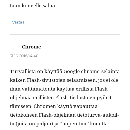
taan koneelle salaa.
Vastaa
Chrome
sanoo:
31.10.2016 14:40
Tur­val­lista on käyt­tää Google chrome-selain­ta
kaiken Flash-sivus­to­jen selaamiseen, jos ei ole
ihan vält­tämätön­tä käyt­tää eril­listä Flash-
ohjel­maa eril­lis­ten Flash-tiedos­to­jen pyörit­
tämiseen. Chromen käyt­tö vapaut­taa
tietokoneen Flash-ohjel­man tieto­tur­va-aukoil­
ta (joi­ta on paljon) ja “nopeut­taa” konetta.