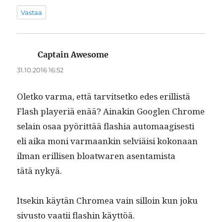
Vastaa
Captain Awesome
sanoo:
31.10.2016 16:52
Oletko var­ma, että tarvit­setko edes eril­listä
Flash play­er­iä enää? Ainakin Googlen Chrome
selain osaa pyörit­tää flashia automaagis­es­ti
eli aika moni var­maankin selviäisi kokon­aan
ilman eril­lisen bloat­waren asen­tamista
tätä nykyä.
Itsekin käytän Chromea vain sil­loin kun joku
sivus­to vaatii flashin käyttöä.