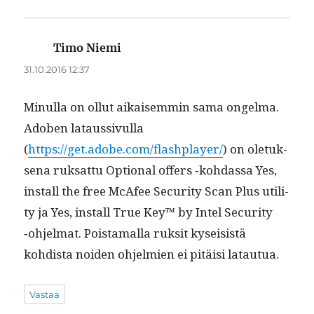
Timo Niemi
sanoo:
31.10.2016 12:37
Min­ul­la on ollut aikaisem­min sama ongel­ma.
Adoben lataus­sivul­la
(
https://get.adobe.com/flashplayer/
) on ole­tuk­
se­na ruk­sat­tu Option­al offers ‑kohdas­sa Yes,
install the free McAfee Secu­ri­ty Scan Plus util­i­
ty ja Yes, install True Key™ by Intel Secu­ri­ty
‑ohjel­mat. Pois­ta­mal­la ruk­sit kysei­sistä
kohdista noiden ohjelmien ei pitäisi latautua.
Vastaa