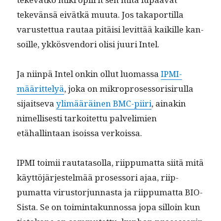
tekevän­sä eivätkä muu­ta. Jos taka­por­tilla
varustet­tua rautaa pitäisi levit­tää kaikille kan­
soille, ykkösven­dori olisi juuri Intel.
Ja niin­pä Intel onkin ollut luo­mas­sa
IPMI-
määrit­te­lyä
, joka on mikro­pros­es­sorisir­ul­la
sijait­se­va
ylimääräi­nen BMC-piiri
, ainakin
nimel­lis­es­ti tarkoitet­tu palve­lim­ien
etähallintaan isois­sa verkoissa.
IPMI toimii rautata­sol­la, riip­pumat­ta siitä mitä
käyt­töjär­jestelmää pros­es­sori ajaa, riip­
pumat­ta virus­tor­jun­nas­ta ja riip­pumat­ta BIO­
Sista. Se on toim­intakun­nos­sa jopa sil­loin kun