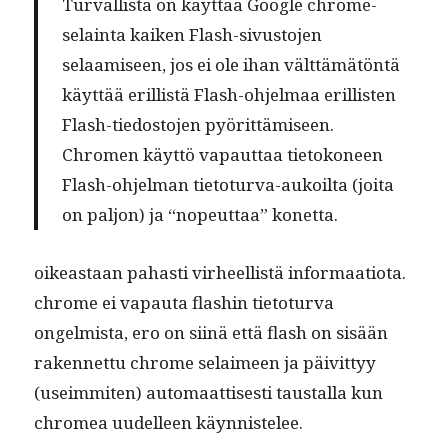
Tur­val­lista on käyt­tää Google chrome-
selain­ta kaiken Flash-sivus­to­jen
selaamiseen, jos ei ole ihan vält­tämätön­tä
käyt­tää eril­listä Flash-ohjel­maa eril­lis­ten
Flash-tiedos­to­jen pyörit­tämiseen.
Chromen käyt­tö vapaut­taa tietokoneen
Flash-ohjel­man tieto­tur­va-aukoil­ta (joi­ta
on paljon) ja “nopeut­taa” konetta.
oikeas­t­aan pahasti virheel­listä infor­maa­tio­ta.
chrome ei vapau­ta flashin tieto­tur­va
ongelmista, ero on siinä että flash on sisään
raken­net­tu chrome selaimeen ja päivit­tyy
(useim­miten) automaat­tis­es­ti taustal­la kun
chromea uudelleen käynnistelee.