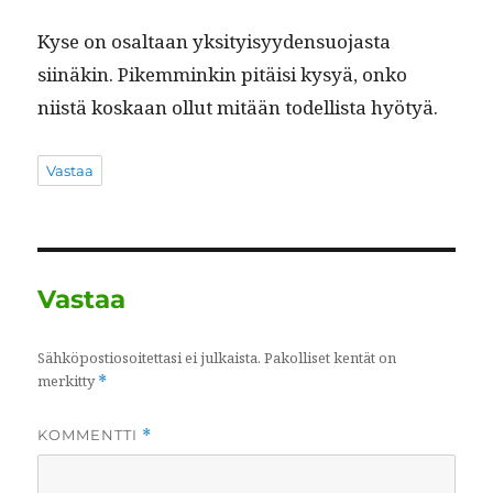
Kyse on osaltaan yksi­ty­isyy­den­suo­jas­ta
siinäkin. Pikem­minkin pitäisi kysyä, onko
niistä koskaan ollut mitään todel­lista hyötyä.
Vastaa
Vastaa
Sähköpostiosoitettasi ei julkaista.
Pakolliset kentät on
merkitty
*
KOMMENTTI
*