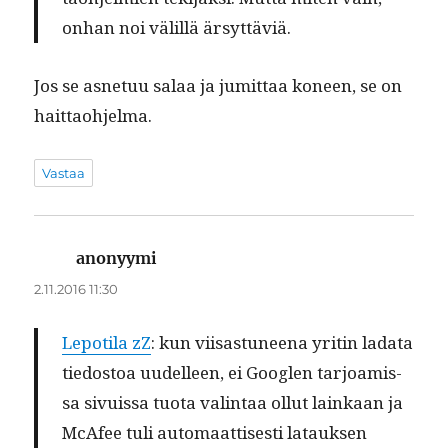
onhan noi välil­lä ärsyttäviä.
Jos se asne­tuu salaa ja jumit­taa koneen, se on
haittaohjelma.
Vastaa
anonyymi
sanoo:
2.11.2016 11:30
Lep­oti­la zZ
: kun viisas­tuneena yritin lada­ta
tiedos­toa uudelleen, ei Googlen tar­joamis­
sa sivuis­sa tuo­ta val­in­taa ollut lainkaan ja
McAfee tuli automaat­tis­es­ti latauk­sen