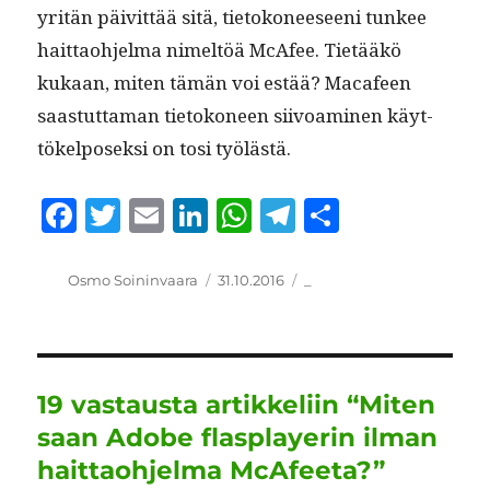
yritän päivit­tää sitä, tietokoneeseeni tun­kee
hait­tao­hjel­ma nimeltöä McAfee. Tietääkö
kukaan, miten tämän voi estää? Macafeen
saas­tut­ta­man tietokoneen siivoami­nen käyt­
tökel­posek­si on tosi työlästä.
F
T
E
Li
W
T
S
a
w
m
n
h
el
h
c
it
ai
k
at
e
a
Kirjoittaja
Julkaistu
Kategoriat
Osmo Soininvaara
31.10.2016
_
e
te
l
e
s
g
re
b
r
d
A
r
o
I
p
a
19 vastausta artikkeliin “Miten
o
n
p
m
saan Adobe flasplayerin ilman
k
haittaohjelma McAfeeta?”