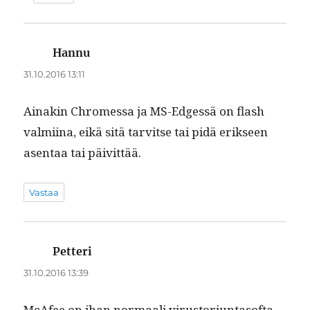
Hannu
sanoo:
31.10.2016 13:11
Ainakin Chromes­sa ja MS-Edgessä on flash
valmi­ina, eikä sitä tarvitse tai pidä erik­seen
asen­taa tai päivittää.
Vastaa
Petteri
sanoo:
31.10.2016 13:39
McAfee on ihan nor­maali virus­tor­jun­ta­sof­ta,