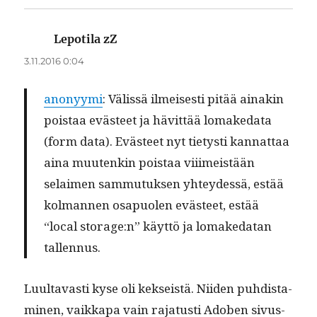
Lepotila zZ
sanoo:
3.11.2016 0:04
anonyy­mi
: Välis­sä ilmeis­es­ti pitää ainakin
pois­taa eväs­teet ja hävit­tää lomake­da­ta
(form data). Eväs­teet nyt tietysti kan­nat­taa
aina muutenkin pois­taa vii­imeistään
selaimen sam­mu­tuk­sen yhtey­dessä, estää
kol­man­nen osa­puolen eväs­teet, estää
“local storage:n” käyt­tö ja lomake­datan
tallennus.
Luul­tavasti kyse oli kek­seistä. Niiden puhdis­t­a­
mi­nen, vaikka­pa vain raja­tusti Adoben sivus­