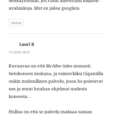
denkäyn­tei­hin, jos Flash aiheut­taisi miljoon­
avahinko­ja. Mut en jak­sa googlata.
Vastaa
Lauri R
sanoo:
1.11.2016 18:10
Kuvaavaa on että McAfee tulee monas­ti
tietokoneen mukana, ja esimerkik­si Gigan­til­la
onkin mak­sulli­nen palvelu, jos­sa he pois­ta­vat
sen ja muut huuhaa ohjel­mat uud­es­ta
koneesta…
Hul­lua on että se palvelu mak­saa saman