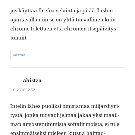
jos käyt­tää fire­fox selain­ta ja pitää flashin
ajan­tasal­la niin se on yhtä tur­valli­nen kuin
chrome (olet­taen että chromen itsepäiv­i­tys
toimii).
Vastaa
Ahistaa
sanoo:
1.11.2016 12:52
Intelin läh­es puo­lik­si omis­ta­maa mil­jardiyri­
tys­tä, jon­ka tur­vao­hjel­maa jakaa yksi maail­
man arvoste­tu­im­mista soft­afir­moista, ei tule
ensim­mäisek­si mieleen kut­sua hait­tao­