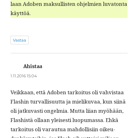
laan Adoben mak­sullis­ten ohjelmien luva­ton­ta
käyttöä.
Vastaa
Ahistaa
sanoo:
1.11.2016 15:04
Veikkaan, että Adoben tarkoi­tus oli vahvis­taa
Flashin tur­val­lisu­ut­ta ja mieliku­vaa, kun siinä
oli jatku­vasti ongelmia. Mut­ta liian myöhään,
Flashistä ollaan yleis­es­ti luop­umas­sa. Ehkä
tarkoi­tus oli varautua mah­dol­lisi­in oikeu­