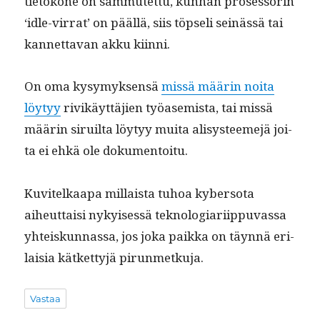
tietokone on sam­mutet­tu, kun­han pros­es­sorin
‘idle-vir­rat’ on pääl­lä, siis töpseli seinässä tai
kan­net­ta­van akku kiinni.
On oma kysymyk­sen­sä
mis­sä määrin noi­ta
löy­tyy
rivikäyt­täjien työasemista, tai mis­sä
määrin siruil­ta löy­tyy mui­ta alisys­teeme­jä joi­
ta ei ehkä ole dokumentoitu.
Kuvitelka­a­pa mil­laista tuhoa kyber­so­ta
aiheut­taisi nykyisessä teknolo­gia­ri­ip­pu­vas­sa
yhteiskun­nas­sa, jos joka paik­ka on täyn­nä eri­
laisia kätket­tyjä pirunmetkuja.
Vastaa