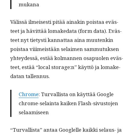
mukana
Välis­sä ilmeis­es­ti pitää ainakin pois­taa eväs­
teet ja hävit­tää lomake­da­ta (form data). Eväs­
teet nyt tietysti kan­nat­taa aina muutenkin
pois­taa vii­imeistään selaimen sam­mu­tuk­sen
yhtey­dessä, estää kol­man­nen osa­puolen eväs­
teet, estää “local storage:n” käyt­tö ja lomake­
datan tallennus.
Chrome
: Tur­val­lista on käyt­tää Google
chrome-selain­ta kaiken Flash-sivus­to­jen
selaamiseen
“Tur­val­lista” antaa Googlelle kaik­ki selaus- ja