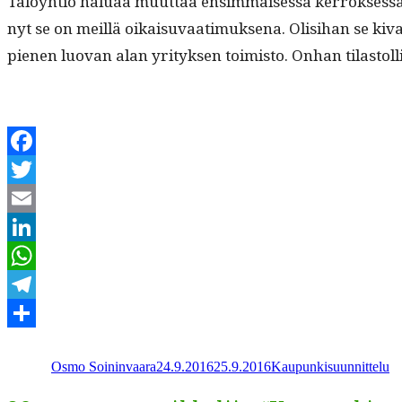
Taloy­htiö halu­aa muut­taa ensim­mäisessä ker­rokses­sa ol
nyt se on meil­lä oikaisu­vaa­timuk­se­na. Olisi­han se kiva,
pienen luo­van alan yri­tyk­sen toimis­to. Onhan tilas­tol
Facebook
Twitter
Email
LinkedIn
WhatsApp
Telegram
Kirjoittaja
Julkaistu
Kategoriat
Share
Osmo Soininvaara
24.9.2016
25.9.2016
Kaupunkisuunnittelu