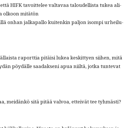
ttä HIFK tavoit­telee val­tavaa taloudel­lista tukea ali­
us­ta olkoon mitätön
sil­lä onhan jalka­pal­lo kuitenkin paljon isom­pi urheilu­
l­laista raport­tia pitäisi lukea keskit­tyen siihen, mitä
­dän pöy­dälle saadak­seni apua niiltä, jot­ka tun­te­vat
­laa, mei­dänkö sitä pitää valvoa, etteivät tee tyhmästi?