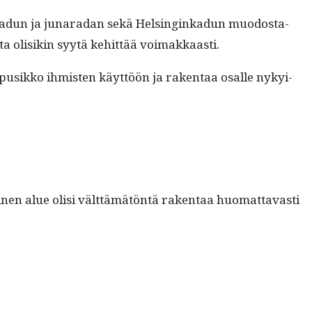
inkadun ja junaradan sekä Helsinginkadun muo­dosta­
­ta olisikin syytä kehit­tää voimakkaasti.
pusikko ihmis­ten käyt­töön ja rak­en­taa osalle nyky­i­
nen alue olisi vält­tämätön­tä rak­en­taa huo­mat­tavasti