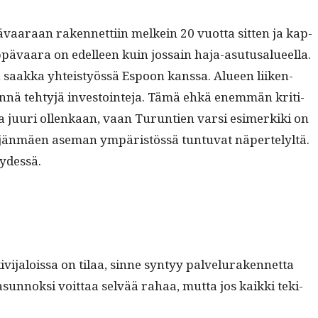
aaraan raken­net­ti­in melkein 20 vuot­ta sit­ten ja kap­
ep­pä­vaara on edelleen kuin jos­sain haja-asu­tusalueel­la.
an saak­ka yhteistyössä Espoon kanssa. Alueen liiken­
n­nä tehtyjä investoin­te­ja. Tämä ehkä enem­män kri­ti­
a juuri ollenkaan, vaan Turun­tien var­si esimerki­ki on
täjän­mäen ase­man ympäristössä tun­tu­vat näperte­lyltä.
yydessä.
vi­jalois­sa on tilaa, sinne syn­tyy palvelu­raken­net­ta
sun­nok­si voit­taa selvää rahaa, mut­ta jos kaik­ki tek­i­