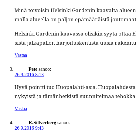
Minä toivoisin Helsin­ki Gar­denin kaaval­ta alu
mal­la alueel­la on paljon epämääräistä joutomaa­ta,
Helsin­ki Gar­denin kaavas­sa olisikin syytä ottaa E
sistä jalka­pal­lon har­joi­tusken­tistä uusia rakenn
Vastaa
Pete
sanoo:
26.9.2016 8:13
Hyvä point­ti tuo Huopalahti-asia. Huopalahdes­ta tu
nyky­istä ja tämän­hetk­istä suun­nitel­maa tehok
Vastaa
R.Silfverberg
sanoo:
26.9.2016 9:43