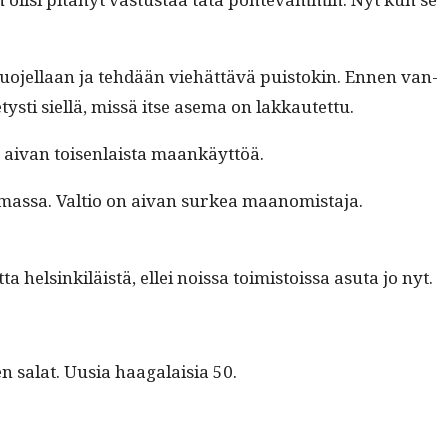
uo­jel­laan ja tehdään viehät­tävä puis­tokin. Ennen van­
etysti siel­lä, mis­sä itse ase­ma on lakkautettu.
an aivan toisen­laista maankäyttöä.
tu­mas­sa. Val­tio on aivan surkea maanomistaja.
 helsinkiläistä, ellei nois­sa toimis­tois­sa asu­ta jo nyt.
sen salat. Uusia haa­galaisia 50.