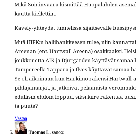
Mikä Soin­in­vaara kismit­tää Huopalah­den ase­makaa
kaut­ta kiellettiin.
Käve­ly-yhtey­det tun­nelis­sa sijait­se­valle bus­si
Mitä HIFK:n hal­li­hankkeesen tulee, niin kan­nat­tai
Areenan (ent. Hart­wall Areena) osakkaak­si. Helsin­ki
joukkou­et­ta AIK ja Djurgår­den käyt­tävät samaa h
Tam­pereel­la Tap­pa­ra ja Ilves käyt­tävät samaa hal
Se oli aikoinaan kun Harki­mo rak­en­si Hart­wall-are
pih­la­ja­mar­jat, ja jatkoi­vat pelaamista veron­mak
edullisin ehdoin lop­puu, sik­si kiire rak­en­taa uu
ta puute?
Vastaa
Tuomas L.
sanoo: