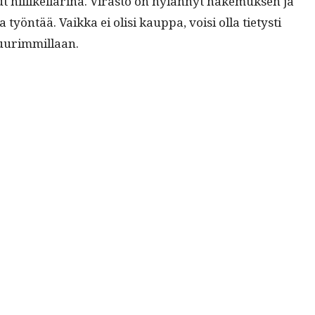
hiilikel­la­r­i­na. Viras­to on hylän­nyt hake­muk­sen ja
 työn­tää. Vaik­ka ei olisi kaup­pa, voisi olla tietysti
n suurimmillaan.