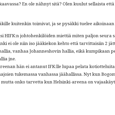
vas­sa? En ole näh­nyt sitä? Olen kuu­lut sel­l­aista että k
pysäkille kuitenkin toimi­vat, ja se pysäk­ki tuelee aikoina
si HIFK:n johto­henkilöi­den miet­tiä miten paljon seu­ra sä
 ei ole niin iso jääkiekon kehto että tarvit­taisi­in 2 jät­
al­lia, van­haa Johan­neshovin hal­lia, eikä kumpikaan pel
­lia jne.
enan hän ei antanut IFK:lle lupaa pela­ta kotiot­teluitaan 
­sajoien tuke­mas­sa van­has­sa jäähal­lis­sa. Nyt kun Bogo
si, mut­ta onko tarvet­ta kun Helsin­ki-areena on vajaakäyt