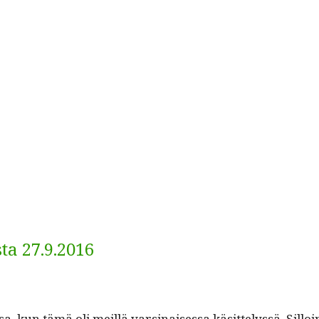
a 27.9.2016
 kun tämä oli meil­lä varsi­naises­sa käsit­telyssä. Sil­loi