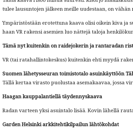
tulee lausun­to­jen jäl­keen meille uud­estaan, on vähän 
Ympäristöstään erotet­tuna kaa­va olisi oikein kiva ja s
haan VR rak­en­si asemien luo nät­te­jä talo­ja henkilökun­na
Tämä nyt kuitenkin on raide­jok­erin ja rantaradan ris
VR (tai rata­hallintokeskus) kuitenkin ehti myy­dä raken
Suomen lähetysseu­ran toimis­to­ta­lo asuinkäyt­töön
Täh
Täl­lä ker­taa viras­to puo­lus­taa ase­makaavaa, jos­sa vir
Haa­gan kaup­palantiel­lä täydennyskaava
Radan var­teen yksi asuin­ta­lo lisää. Kovin lähel­lä rauta
Gar­den Helsin­ki arkkite­htik­il­pailun lähtökohdat