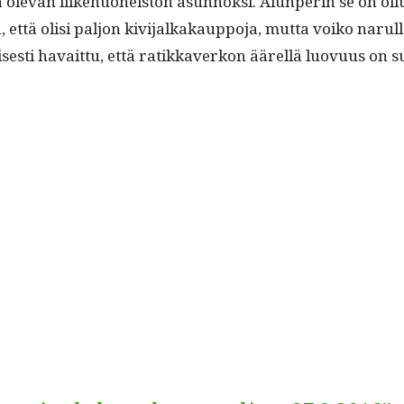
e­van liike­huoneis­ton asun­nok­si. Alun­perin se on ollut 
 että olisi paljon kivi­jalka­kaup­po­ja, mut­ta voiko narul­la
­lis­es­ti havait­tu, että ratikkaverkon äärel­lä luovu­us o