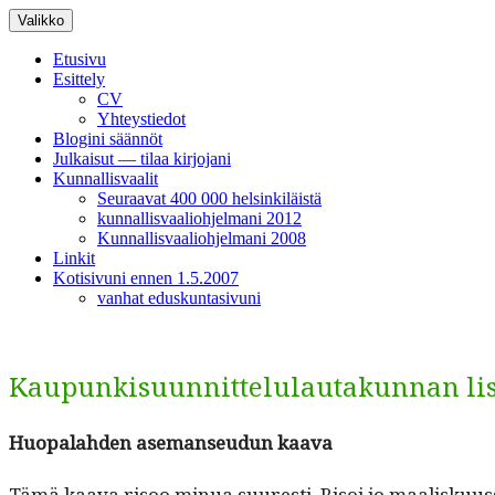
Siirry
Valikko
sisältöön
Etusivu
Esittely
CV
Yhteystiedot
Blogini säännöt
Julkaisut — tilaa kirjojani
Kunnallisvaalit
Seuraavat 400 000 helsinkiläistä
kunnallisvaaliohjelmani 2012
Kunnallisvaaliohjelmani 2008
Linkit
Kotisivuni ennen 1.5.2007
vanhat eduskuntasivuni
Kaupunkisuunnittelulautakunnan list
Huopalah­den ase­manseudun kaava
Tämä kaa­va risoo min­ua suuresti. Risoi jo maalisku­us­sa,