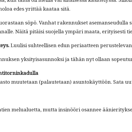
noloa edes yrit­tää kaataa sitä.
uo­ras­taan söpö. Van­hat raken­nuk­set ase­manseudul­la s
lle. Näitä pitäisi suo­jel­la ympäri maa­ta, eri­tyis­es­ti ti
teys.
Luulisi suh­teel­lisen edun peri­aat­teen perustel­e­v
­nuk­sen yksi­ty­isas­un­nok­si ja tähän nyt ollaan sopeu­
ti­torninkadul­la
as­to muute­taan (palaute­taan) asun­tokäyt­töön. Sata uut­ta
­tien melu­aluet­ta, mut­ta insinööri osan­nee äänier­i­tyk­