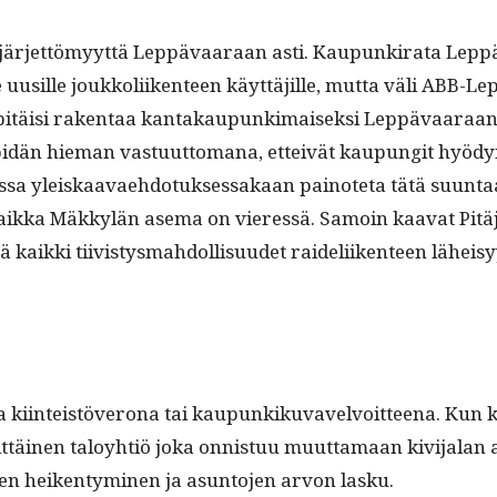
jet­tömyyt­tä Lep­pä­vaaraan asti. Kaupunki­ra­ta Lep­pä­v
lle uusille joukkoli­iken­teen käyt­täjille, mut­ta väli ABB-L
 pitäisi rak­en­taa kan­takaupunki­maisek­si Lep­pä­vaara
pidän hie­man vas­tu­ut­tomana, etteivät kaupun­git hyö­dy
sa yleiskaavae­hdo­tuk­ses­sakaan pain­ote­ta tätä suun­ta
), vaik­ka Mäkkylän ase­ma on vier­essä. Samoin kaa­vat Pi
kaik­ki tiivistys­mah­dol­lisu­udet raideli­iken­teen läheis
se­na kiin­teistöverona tai kaupunkiku­vavelvoit­teena. Kun ki
it­täi­nen taloy­htiö joka onnis­tuu muut­ta­maan kivi­jalan a
­den heiken­tymi­nen ja asun­to­jen arvon lasku.