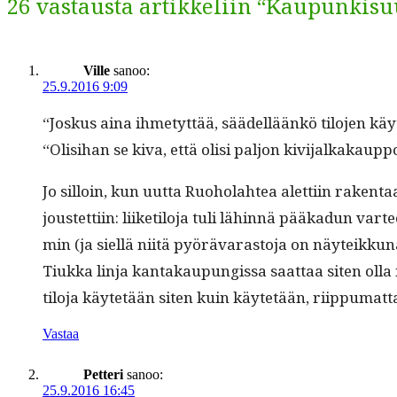
26 vastausta artikkeliin “Kaupunkisu
Ville
sanoo:
25.9.2016 9:09
“Joskus aina ihme­tyt­tää, säädel­läänkö tilo­jen käyt
“Olisi­han se kiva, että olisi paljon kivi­jalka­kaup­
Jo sil­loin, kun uut­ta Ruo­ho­lahtea alet­ti­in rak­en­t
joustet­ti­in: liiketilo­ja tuli lähin­nä pääkadun var­
min (ja siel­lä niitä pyörä­varas­to­ja on näyteikk
Tiuk­ka lin­ja kan­takaupungis­sa saat­taa siten olla
tilo­ja käytetään siten kuin käytetään, riip­pumat­ta v
Vastaa
Petteri
sanoo:
25.9.2016 16:45