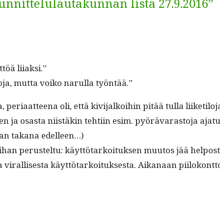
unnittelulautakunnan lista 27.9.2016”
­töä liiaksi.”
po­ja, mut­ta voiko narul­la työntää.”
aa, peri­aat­teena oli, että kivi­jalkoi­hin pitää tul­la liiket
teen ja osas­ta niistäkin tehti­in esim. pyörä­varas­to­ja aj
u­nan takana edelleen…)
 ihan perustel­tu: käyt­tö­tarkoituk­sen muu­tos jää hel­pos
iral­lis­es­ta käyt­tö­tarkoituk­ses­ta. Aikanaan piilokont­to