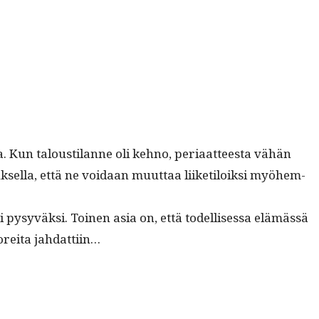
ilo­ja. Kun talousti­lanne oli kehno, peri­aat­teesta vähän
atuk­sel­la, että ne voidaan muut­taa liiketiloik­si myöhem­
ti pysyväk­si. Toinen asia on, että todel­lises­sa elämässä
r­e­i­ta jahdattiin…