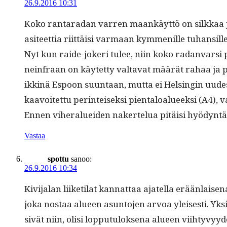
26.9.2016 10:31
Koko rantaradan var­ren maankäyt­tö on silkkaa jär­
a­siteet­tia riit­täisi var­maan kym­me­nille tuhan­si
Nyt kun raide-jok­eri tulee, niin koko radan­var­si
nein­fraan on käytet­ty val­ta­vat määrät rahaa ja 
ikkinä Espoon suun­taan, mut­ta ei Helsin­gin uudes
kaavoitet­tu per­in­teisek­si pien­taloalueek­si (A4
Ennen viher­aluei­den nakertelua pitäisi hyö­dyn­tää 
Vastaa
spottu
sanoo:
26.9.2016 10:34
Kivi­jalan liiketi­lat kan­nat­taa ajatel­la erään­lai
joka nos­taa alueen asun­to­jen arvoa yleis­es­ti. Yks
sivät niin, olisi lop­putu­lok­se­na alueen viihtyvyy