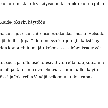
un ase­mas­ta tuli yksi­ty­isaluet­ta, läpikulku sen pihan
an Raide-jok­erin käyttöön.
ästäisi jos ostaisi itsen­sä osakkaak­si Pasi­lan Helsin­ki-
ti­jäähal­lia. Jopa Tukhol­mas­sa kaupun­gin kak­si liiga­
aa kotiot­teluitaan jät­tikokoises­sa Globenis­sa. Myös
siel­lä ja hifliläiset tote­si­vat vain että hap­pamia noi
­moloff ja Rau­ramo ovat eläkeiässä niin hallin käyt­tö
össä ja Jok­ereil­la Venäjä-seikkailun takia rahas­