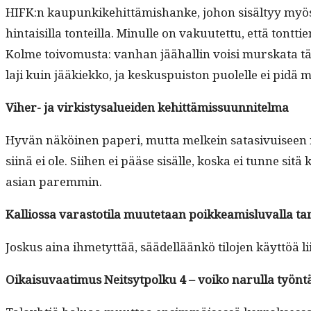
HIFK:n kaupunkike­hit­tämis­hanke, johon sisäl­tyy myös jä
hin­taisil­la ton­teil­la. Min­ulle on vaku­utet­tu, että ton
Kolme toivo­mus­ta: van­han jäähallin voisi murska­ta täyt­
la­ji kuin jääkiekko, ja keskus­puis­ton puolelle ei pidä m
Viher- ja virk­istysaluei­den kehittämissuunnitelma
Hyvän näköi­nen paperi, mut­ta melkein sata­sivuiseen rapor
siinä ei ole. Siihen ei pääse sisälle, kos­ka ei tunne sit
asian paremmin.
Kallios­sa varas­toti­la muute­taan poikkeamis­lu­val­la ta
Joskus aina ihme­tyt­tää, säädel­läänkö tilo­jen käyt­töä 
Oikaisu­vaa­timus Neit­syt­polku 4 – voiko narul­la työnt