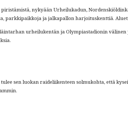
een piristämistä, nykyään Urheilukadun, Nor­den­skiöld
 parkkipaikko­ja ja jalka­pal­lon har­joi­tuskent­tiä. Aluet
läin­tarhan urheiluken­tän ja Olympias­ta­dion­in väli­nen 
uksia.
lee sen luokan raideli­iken­teen sol­muko­h­ta, että kysei
kaammin.