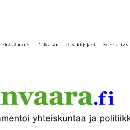
ogini säännöt
Julkaisut — tilaa kirjojani
Kunnallisvaa