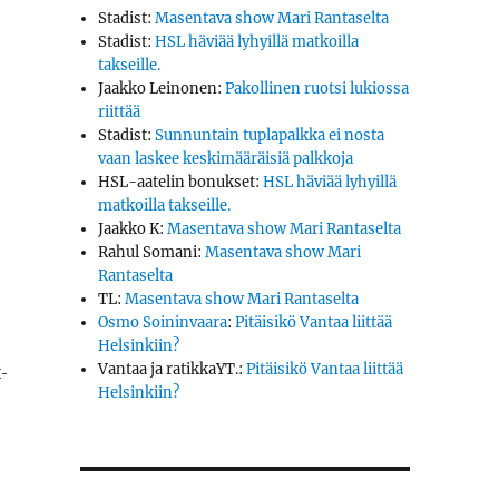
Stadist
:
Masentava show Mari Rantaselta
Stadist
:
HSL häviää lyhyillä matkoilla
takseille.
Jaakko Leinonen
:
Pakollinen ruotsi lukiossa
riittää
Stadist
:
Sunnuntain tuplapalkka ei nosta
vaan laskee keskimääräisiä palkkoja
HSL-aatelin bonukset
:
HSL häviää lyhyillä
matkoilla takseille.
Jaakko K
:
Masentava show Mari Rantaselta
Rahul Somani
:
Masentava show Mari
Rantaselta
TL
:
Masentava show Mari Rantaselta
Osmo Soininvaara
:
Pitäisikö Vantaa liittää
Helsinkiin?
­
Vantaa ja ratikkaYT.
:
Pitäisikö Vantaa liittää
Helsinkiin?