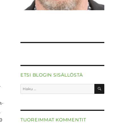
ETSI BLOGIN SISÄLLÖSTÄ
­
HAKU
Etsi:
n­
n
00
TUOREIMMAT KOMMENTIT