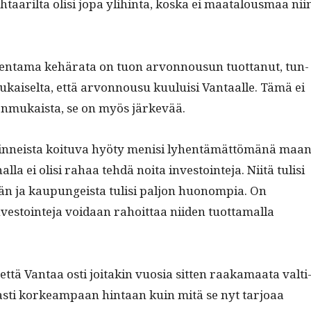
aar­il­ta olisi jopa yli­hin­ta, kos­ka ei maat­alous­maa nii
­en­ta­ma kehära­ta on tuon arvon­nousun tuot­tanut, tun­
mukaiselta, että arvon­nousu kuu­luisi Van­taalle. Tämä ei
en­mukaista, se on myös järkevää.
oin­neista koitu­va hyö­ty menisi lyhen­tämät­tömänä maan
nal­la ei olisi rahaa tehdä noi­ta investoin­te­ja. Niitä tulisi
n ja kaupungeista tulisi paljon huonom­pia. On
vestoin­te­ja voidaan rahoit­taa niiden tuot­ta­mal­la
ttä Van­taa osti joitakin vuosia sit­ten raaka­maa­ta val­ti
vasti korkeam­paan hin­taan kuin mitä se nyt tar­joaa