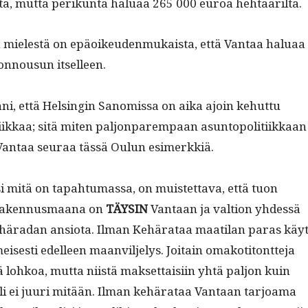
­ta, mut­ta perikun­ta halu­aa 265 000 euroa hehtaarilta.
mielestä on epäoikeu­den­mukaista, että Van­taa halu­aa
n­nousun itselleen.
ni, että Helsin­gin Sanomis­sa on aika ajoin kehut­tu
­ikkaa; sitä miten paljon­parem­paan asun­topoli­ti­ikkaan
Van­taa seu­raa tässä Oulun esimerkkiä.
 mitä on tapah­tu­mas­sa, on muis­tet­ta­va, että tuon
raken­nus­maana on
TÄYSIN
Van­taan ja val­tion yhdessä
ehäradan ansio­ta. Ilman Kehärataa maati­lan paras käyt
meis­es­ti edelleen maanvil­jelys. Joitain omakoti­tont­te­ja
kä lohkoa, mut­ta niistä mak­set­taisi­in yhtä paljon kuin
eli ei juuri mitään. Ilman kehärataa Van­taan tar­joa­ma