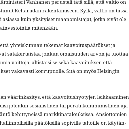
ämin­is­teri Van­hanen perusteli tätä sil­lä, että val­tio on
s­tunut Kehäradan rak­en­tamiseen. Kyl­lä, val­tio on tässä
i asi­as­sa kuin yksi­tyiset maan­omis­ta­jat, jot­ka eivät ole
tain­vestoin­tia mitenkään.
, että yhteiskun­nan tekemät kaavoitus­päätök­set ja
vat satak­er­tais­taa jonkun omaisu­u­den arvon ja tuot­taa
o­mia voit­to­ja, altistaisi se sekä kaavoituk­sen että
k­set vakavasti kor­rup­ti­olle. Sitä on myös Helsin­gin
nen väärinkäsi­tys, että kaavoitushyö­ty­jen leikkaami­nen
lisi jotenkin sosial­isti­nen tai peräti kom­mu­nisti­nen aja
n­tö kehit­tyneis­sä markki­na­t­alouk­sis­sa. Ansiot­tomien
 hallinnol­lisil­la päätök­sil­lä sopiville tahoille on käytän­