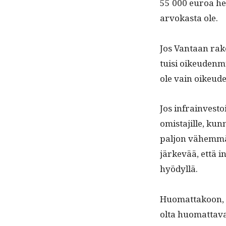
55 000 euroa heht
arvokas­ta ole.
Jos Van­taan rak
tu­isi oikeu­den­
ole vain oikeu­d
Jos infrain­vest
omis­ta­jille, kun­
paljon vähem­mä
järkevää, että in
hyödyllä.
Huo­mat­takoon, e
ol­ta huo­mat­ta