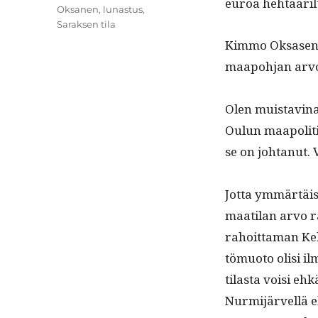
euroa hehtaar­il
Oksanen
,
lunastus
,
Saraksen tila
Kim­mo Oksasen 
maapo­h­jan arvo
Olen muis­tavina
Oulun maapoli­ti
se on johtanut. 
Jot­ta ymmärtäisi
maati­lan arvo 
rahoit­ta­man K
tö­muo­to olisi il
tilas­ta voisi eh
Nur­mi­järvel­lä 