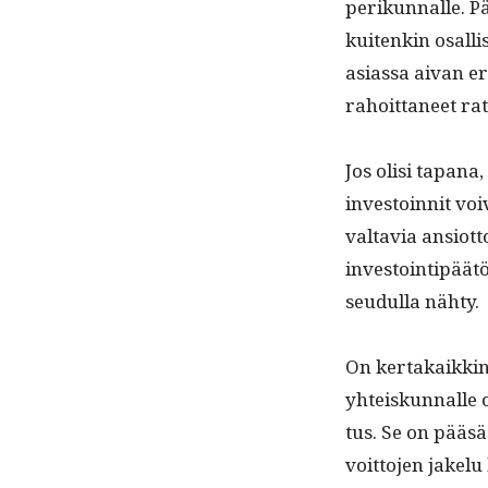
perikun­nalle. Pä
kuitenkin osal­li
asi­as­sa aivan er
rahoit­ta­neet ra
Jos olisi tapana
investoin­nit voi
val­tavia ansiot­t
investoin­tipäätö
seudul­la nähty.
On ker­takaikki­
yhteiskun­nalle o
tus. Se on pääsää
voit­to­jen jakelu