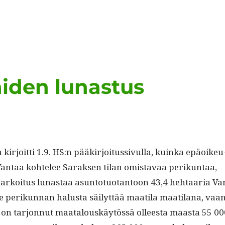
aiden lunastus
r­joit­ti 1.9. HS:n pääkir­joi­tus­sivul­la, kuin­ka epäoikeu
Van­taa kohtelee Sarak­sen tilan omis­tavaa perikun­taa,
tarkoi­tus lunas­taa asun­to­tuotan­toon 43,4 hehtaaria Va
ole perikun­nan halus­ta säi­lyt­tää maati­la maati­lana, vaa
a on tar­jon­nut maat­alouskäytössä olleesta maas­ta 55 0