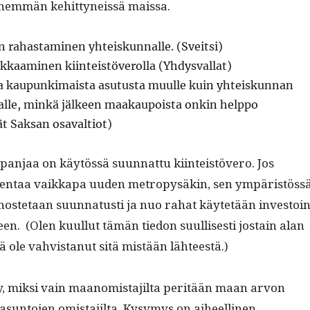
hem­män kehit­tyneis­sä maissa.
rahas­t­a­mi­nen yhteiskun­nalle. (Sveit­si)
kaami­nen kiin­teistöverol­la (Yhdys­val­lat)
aa kaupunki­maista asu­tus­ta muulle kuin yhteiskun­nan
alle, minkä jäl­keen maakaupoista onkin help­po
ät Sak­san osavaltiot)
pan­jaa on käytössä suun­nat­tu kiin­teistövero. Jos
k­en­taa vaikka­pa uuden metropy­säkin, sen ympäristöss
nos­te­taan suun­na­tusti ja nuo rahat käytetään investoin
en. (Olen kuul­lut tämän tiedon suullis­es­ti jostain alan
 ole vahvis­tanut sitä mis­tään lähteestä.)
, mik­si vain maan­omis­ta­jil­ta per­itään maan arvon
asun­to­jen omis­ta­jil­ta. Kysymys on aiheelli­nen.