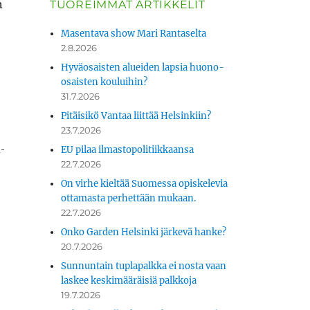
n
TUOREIMMAT ARTIKKELIT
Masentava show Mari Rantaselta
2.8.2026
Hyväosaisten alueiden lapsia huono-
osaisten kouluihin?
31.7.2026
Pitäisikö Vantaa liittää Helsinkiin?
23.7.2026
­
EU pilaa ilmastopolitiikkaansa
22.7.2026
On virhe kieltää Suomessa opiskelevia
ottamasta perhettään mukaan.
22.7.2026
Onko Garden Helsinki järkevä hanke?
20.7.2026
Sunnuntain tuplapalkka ei nosta vaan
­
laskee keskimääräisiä palkkoja
19.7.2026