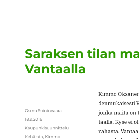
Saraksen tilan m
Vantaalla
Kim­mo Oksa­nen ki
den­mukaises­ti 
Kirjoittaja
Osmo Soininvaara
jon­ka mai­ta on 
Julkaistu
18.9.2016
taal­la. Kyse ei 
Kategoriat
Kaupunkisuunnittelu
rahas­ta. Van­ta
Avainsanat
Kehärata
,
Kimmo