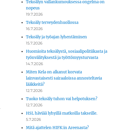
Tekoälyn vallankumouksessa ongelma on
nopeus
19.7.2026
Tekoäly terveydenhuollossa
16.7.2026
Tekoäly ja työajan lyhentäminen
15.7.2026
Huomioita tekoälystä, sosiaalipolitiikasta ja
työnvälityksestä ja työttömyysturvasta
14.7.2026
Miten Kela on alkanut korvata
lainvastaisesti sairaaloissa annosteltavia
lääkkeitä?
12.7.2026
Tuoko tekoäly tuhon vai helpotuksen?
12.7.2026
­
HSL häviää lyhyillä matkoilla takseille.
5.7.2026
Mitä ajattelen HIFK:in Areenasta?