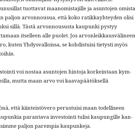
nusil­lat tuot­ta­vat maan­omis­ta­jille ja asun­to­jen omis­ta
iin paljon arvon­nousua, että koko ratikkay­htey­den olisi
k­si sil­lä. Tästä arvon­nousus­ta kaupun­ki pystyy
ta­maan itselleen alle puo­let. Jos arvon­leikkausvä­li­nee
ero, kuten Yhdys­val­lois­sa, se kohdis­tu­isi tietysti myös
toihin.
stoin­ti voi nos­taa asun­to­jen hin­to­ja korkein­taan kym­
­teil­la, mut­ta maan arvo voi kaavapäätök­sel­lä
tönä, että kiin­teistövero perus­tu­isi maan todel­liseen
punkia paran­ta­va investoin­ti tulisi kaupungille kan­
saisimme paljon parem­pia kaupunkeja.