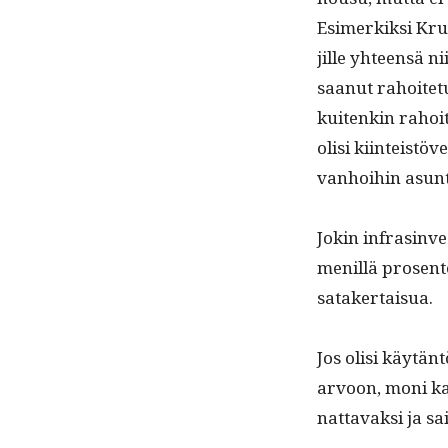
Esimerkik­si Kru­u
jille yhteen­sä n
saanut rahoite­tu
kuitenkin rahoit­
olisi kiin­teistöv
van­hoi­hin asun
Jokin infrasin­ve
me­nil­lä pros­en
satakertaisua.
Jos olisi käytän­
arvoon, moni kau
nat­tavak­si ja 