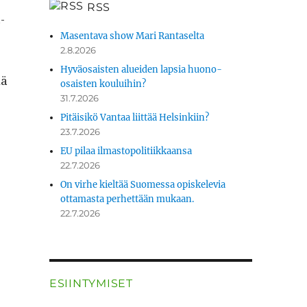
RSS
­
Masentava show Mari Rantaselta
2.8.2026
Hyväosaisten alueiden lapsia huono-
nä
osaisten kouluihin?
31.7.2026
Pitäisikö Vantaa liittää Helsinkiin?
23.7.2026
EU pilaa ilmastopolitiikkaansa
22.7.2026
On virhe kieltää Suomessa opiskelevia
ottamasta perhettään mukaan.
22.7.2026
ESIINTYMISET