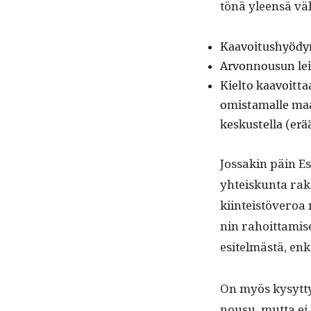
tönä yleen­sä vä
Kaavoitushyö­dyn 
Arvon­nousun leik
Kiel­to kaavoit­t
omis­ta­malle ma
keskustel­la (erä
Jos­sakin päin Es
yhteiskun­ta ra
kiin­teistöveroa 
nin rahoit­tamise
esitelmästä, enkä
On myös kysyt­ty
nousu, mut­ta ei 