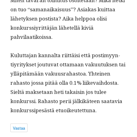
Miten tavaran toim­i­tus osoite­taan? Mikä het­ki
on tuo “samanaikaisu­us”? Asi­akas kuit­taa
lähetyk­sen postista? Aika help­poa olisi
konkurssiyrit­täjän lähetel­lä kiviä
pahvilaatikoissa.
Kulut­ta­jan kannal­ta riit­täisi että pos­timyyn­
tiyri­tyk­set joutu­vat otta­maan vaku­u­tuk­sen tai
ylläpitämään vaku­us­ra­has­toa. Yhteinen
rahas­to jos­sa pitää olla 0.1% liike­vai­h­dos­ta.
Sieltä mak­se­taan heti takaisin jos tulee
konkurssi. Rahas­to perii jälkikä­teen saatavia
konkurssipesästä etuoikeutettuna.
Vastaa