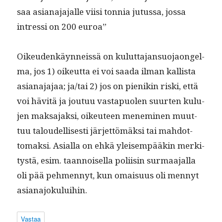
saa asiana­ja­jalle viisi ton­nia jutus­sa, jos­sa
intres­si on 200 euroa”
Oikeu­denkäyn­neis­sä on kulut­ta­jan­suo­jaon­gel­
ma, jos 1) oikeut­ta ei voi saa­da ilman kallista
asiana­ja­jaa; ja/tai 2) jos on pienikin ris­ki, että
voi hävitä ja joutuu vastapuolen suurten kulu­
jen mak­sa­jak­si, oikeu­teen men­e­m­i­nen muut­
tuu taloudel­lis­es­ti jär­jet­tömäk­si tai mah­dot­
tomak­si. Asial­la on ehkä yleisem­pääkin merk­i­
tys­tä, esim. taan­noisel­la poli­isin sur­maa­jal­la
oli pää pehmen­nyt, kun omaisu­us oli men­nyt
asianajokuluihin.
Vastaa