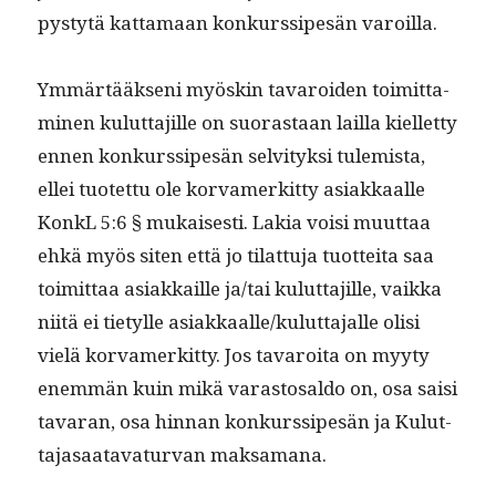
pystytä kat­ta­maan konkurssipesän varoilla.
Ymmärtääk­seni myöskin tavaroiden toimit­ta­
mi­nen kulut­ta­jille on suo­ras­taan lail­la kiel­let­ty
ennen konkurssipesän selvi­tyk­si tulemista,
ellei tuotet­tu ole kor­vamerkit­ty asi­akkaalle
Kon­kL 5:6 § mukaises­ti. Lakia voisi muut­taa
ehkä myös siten että jo tilat­tu­ja tuot­tei­ta saa
toimit­taa asi­akkaille ja/tai kulut­ta­jille, vaik­ka
niitä ei tietylle asiakkaalle/kuluttajalle olisi
vielä kor­vamerkit­ty. Jos tavaroi­ta on myy­ty
enem­män kuin mikä varas­tos­al­do on, osa saisi
tavaran, osa hin­nan konkurssipesän ja Kulut­
ta­jasaata­vatur­van maksamana.