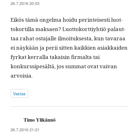
26.7.2016 20:53
Eikös tämä ongel­ma hoidu per­in­teis­es­ti luot­
toko­r­tilla mak­saen? Luot­toko­rt­tiy­htiö palaut­
taa rahat osta­jalle ilmoituk­ses­ta, kun tavaraa
ei näykään ja perii sit­ten kaikkien asi­akkaiden
fyrkat ker­ral­la takaisin fir­mal­ta tai
konkurssipesältä, jos sum­mat ovat vaivan
arvoisia.
Vastaa
Timo Ylikännö
sanoo:
26.7.2016 21:21