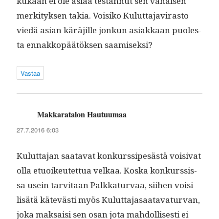
kukaan ei ole asi­aa tes­tannut sen vähäisen
merk­i­tyk­sen takia. Voisiko Kulut­ta­javi­ras­to
viedä asian käräjille jonkun asi­akkaan puoles­
ta ennakkopäätök­sen saamiseksi?
Vastaa
Makkaratalon Hautuumaa
sanoo:
27.7.2016 6:03
Kulut­ta­jan saata­vat konkurssipesästä voisi­vat
olla etuoikeutet­tua velkaa. Kos­ka konkurssis­
sa usein tarvi­taan Palkkatur­vaa, siihen voisi
lisätä kätevästi myös Kulut­ta­jasaata­vatur­van,
joka mak­saisi sen osan jota mah­dol­lis­es­ti ei