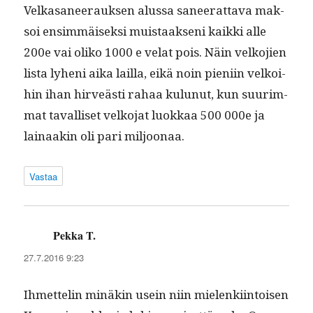
Velka­sa­neer­auk­sen alus­sa saneer­at­ta­va mak­
soi ensim­mäisek­si muis­taak­seni kaik­ki alle
200e vai oliko 1000 e velat pois. Näin velko­jien
lista lyheni aika lail­la, eikä noin pieni­in velkoi­
hin ihan hirveästi rahaa kulunut, kun suurim­
mat taval­liset velko­jat luokkaa 500 000e ja
lainaakin oli pari miljoonaa.
Vastaa
Pekka T.
sanoo:
27.7.2016 9:23
Ihmettelin minäkin usein niin mie­lenki­in­toisen