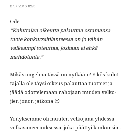
27.7.2016 8:25
Ode
“Kulut­ta­jan oikeut­ta palaut­taa osta­mansa
tuote konkurssi­ti­lanteessa on jo vähän
vaikeampi toteut­taa, joskaan ei ehkä
mahdotonta.”
Mikäs ongel­ma tässä on nytkään? Eikös kulut­
ta­jal­la ole täysi oikeus palaut­taa tuot­teet ja
jäädä odot­tele­maan raho­jaan muiden velko­
jien jonon jatkona 😉
Yri­tyk­semme oli muuten velko­jana yhdessä
velka­sa­neer­auk­ses­sa, joka päät­tyi konkur­si­in.