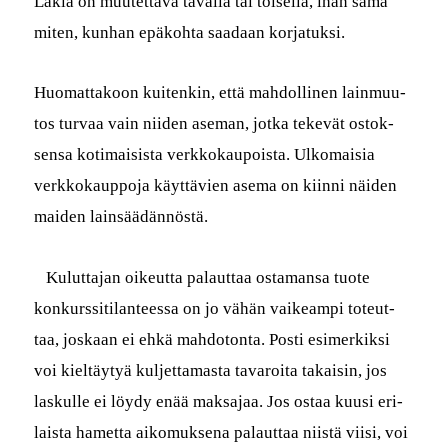
Lakia on muutet­ta­va taval­la tai toisel­la, ihan sama
miten, kun­han epäko­h­ta saadaan korjatuksi.
Huo­mat­takoon kuitenkin, että mah­dolli­nen lain­muu­
tos tur­vaa vain niiden ase­man, jot­ka tekevät ostok­
sen­sa koti­mai­sista verkkokaupoista. Ulko­maisia
verkkokaup­po­ja käyt­tävien ase­ma on kiin­ni näi­den
maid­en lainsäädännöstä.
Kulut­ta­jan oikeut­ta palaut­taa osta­mansa tuote
konkurssi­ti­lanteessa on jo vähän vaikeampi toteut­
taa, joskaan ei ehkä mah­do­ton­ta. Posti esimerkik­si
voi kieltäy­tyä kul­jet­ta­mas­ta tavaroi­ta takaisin, jos
laskulle ei löy­dy enää mak­sa­jaa.
Jos ostaa kuusi eri­
laista hamet­ta aiko­muk­se­na palaut­taa niistä viisi, voi