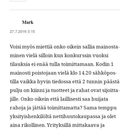
Mark
sanoo:
27.7.2016 3:15
Voisi myös miet­tiä onko oikein sal­lia main­os­t­a­
mi­nen vielä sil­loin kun konkurssin vuok­si
tilauk­sia ei enää tul­la toimit­ta­maan. Kodin 1
main­os­ti pois­to­jaan vielä klo 14.20 sähkö­pos­
til­la vaik­ka hyvin tiedos­sa että 2 tun­nin päästä
pulju on kiin­ni ja tuot­teet ja rahat ovat sijoit­ta­
jille. Onko oikein että lail­lis­es­ti saa hui­ja­ta
raho­ja ja jät­tää toimit­ta­mat­ta? Sama temp­pu
yksi­ty­ishenkilöltä net­ti­hu­u­tokau­pas­sa ja olet
aina rikolli­nen. Yri­tyk­sil­lä mit­takaa­va ja