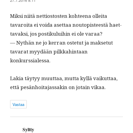
27.7.2016 8:11
Mik­si niitä net­tios­tosten kohteena ollei­ta
tavaroi­ta ei voi­da aset­taa noutopis­teestä haet­
tavak­si, jos postiku­lui­hin ei ole varaa?
— Nythän ne jo ker­ran oste­tut ja mak­se­tut
tavarat myy­dään pilkkahin­taan
konkurssialessa.
Lakia täy­tyy muut­taa, mut­ta kyl­lä vaikut­taa,
että pesän­hoita­jas­sakin on jotain vikaa.
Vastaa
Syltty
sanoo: