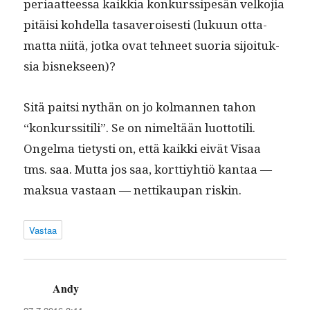
peri­aat­teessa kaikkia konkurssipesän velko­jia
pitäisi kohdel­la tasaverois­es­ti (luku­un otta­
mat­ta niitä, jot­ka ovat tehneet suo­ria sijoituk­
sia bisnekseen)?
Sitä pait­si nythän on jo kol­man­nen tahon
“konkurssi­tili”. Se on nimeltään luot­totili.
Ongel­ma tietysti on, että kaik­ki eivät Visaa
tms. saa. Mut­ta jos saa, kort­tiy­htiö kan­taa —
mak­sua vas­taan — net­tikau­pan riskin.
Vastaa
Andy
sanoo: