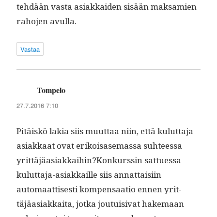
tehdään vas­ta asi­akkaiden sisään mak­samien
raho­jen avulla.
Vastaa
Tompelo
sanoo:
27.7.2016 7:10
Pitäiskö lakia siis muut­taa niin, että kulut­ta­ja-
asi­akkaat ovat erikoisas­e­mas­sa suh­teessa
yrittäjäasiakkaihin?Konkurssin sattues­sa
kulut­ta­ja-asi­akkaille siis annat­taisi­in
automaat­tis­es­ti kom­pen­saa­tio ennen yrit­
täjäasi­akkai­ta, jot­ka jou­tu­isi­vat hake­maan