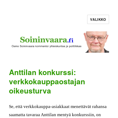
VALIKKO
Anttilan konkurssi:
verkkokauppaostajan
oikeusturva
Se, että verkkokaup­pa-asi­akkaat menet­tävät rahansa
saa­mat­ta tavaraa Antti­lan men­tyä konkurssi­in, on