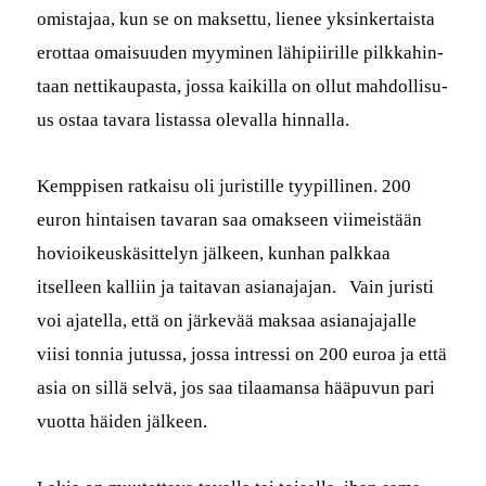
omis­ta­jaa, kun se on mak­set­tu, lie­nee yksinker­taista
erot­taa omaisu­u­den myymi­nen lähipi­ir­ille pilkkahin­
taan net­tikau­pas­ta, jos­sa kaikil­la on ollut mah­dol­lisu­
us ostaa tavara lis­tas­sa ole­val­la hinnalla.
K
emp­pisen ratkaisu oli juris­tille tyyp­illi­nen. 200
euron hin­taisen tavaran saa omak­seen viimeistään
hov­ioikeuskäsit­te­lyn jäl­keen, kun­han palkkaa
itselleen kalli­in ja taita­van asiana­ja­jan. Vain juristi
voi ajatel­la, että on järkevää mak­saa asiana­ja­jalle
viisi ton­nia jutus­sa, jos­sa intres­si on 200 euroa ja että
asia on sil­lä selvä, jos saa tilaa­mansa hääpu­vun pari
vuot­ta häi­den jälkeen.