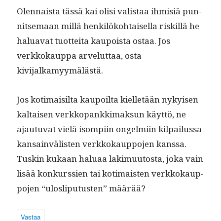
Olen­naista tässä kai olisi val­is­taa ihmisiä pun­
nit­se­maan mil­lä henkilöko­htaisel­la riskil­lä he
halu­a­vat tuot­tei­ta kaupoista ostaa. Jos
verkkokaup­pa arve­lut­taa, osta
kivijalkamyymälästä.
Jos koti­maisil­ta kaupoil­ta kiel­letään nykyisen
kaltaisen verkkopankki­mak­sun käyt­tö, ne
ajau­tu­vat vielä isom­pi­in ongelmi­in kil­pailus­sa
kan­sain­välis­ten verkkokaup­po­jen kanssa.
Tuskin kukaan halu­aa lakimuu­tos­ta, joka vain
lisää konkurssien tai koti­mais­ten verkkokaup­
po­jen “uloslipu­tusten” määrää?
Vastaa