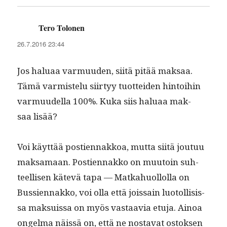
Tero Tolonen
sanoo:
26.7.2016 23:44
Jos halu­aa var­muu­den, siitä pitää mak­saa.
Tämä varmis­telu siir­tyy tuot­tei­den hin­toi­hin
var­muudel­la 100%. Kuka siis halu­aa mak­
saa lisää?
Voi käyt­tää posti­en­nakkoa, mut­ta siitä joutuu
mak­samaan. Posti­en­nakko on muu­toin suh­
teel­lisen kätevä tapa — Matkahuol­lol­la on
Bussi­en­nakko, voi olla että jois­sain luo­tol­li­sis­
sa mak­su­is­sa on myös vas­taavia etu­ja. Ain­oa
ongel­ma näis­sä on, että ne nos­ta­vat ostok­sen