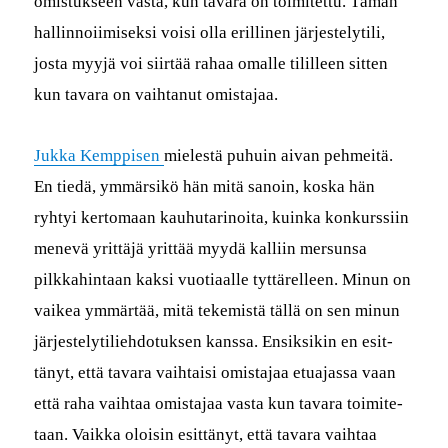
omis­tuk­seen vas­ta, kun tavara on toimitet­tu. Tämän
hallinnoi­imisek­si voisi olla erilli­nen jär­jeste­lytili,
jos­ta myyjä voi siirtää rahaa oma­lle tililleen sit­ten
kun tavara on vai­h­tanut omistajaa.
Juk­ka Kemp­pisen
mielestä puhuin aivan pehmeitä.
En tiedä, ymmär­sikö hän mitä sanoin, kos­ka hän
ryhtyi ker­tomaan kauhutari­noi­ta, kuin­ka konkurssi­in
menevä yrit­täjä yrit­tää myy­dä kalli­in mer­sun­sa
pilkkahin­taan kak­si vuo­ti­aalle tyt­tärelleen. Min­un on
vaikea ymmärtää, mitä tekemistä täl­lä on sen min­un
jär­jeste­lytiliehdo­tuk­sen kanssa. Ensik­sikin en esit­
tänyt, että tavara vai­h­taisi omis­ta­jaa etu­a­jas­sa vaan
että raha vai­h­taa omis­ta­jaa vas­ta kun tavara toimite­
taan. Vaik­ka oloisin esit­tänyt, että tavara vai­h­taa