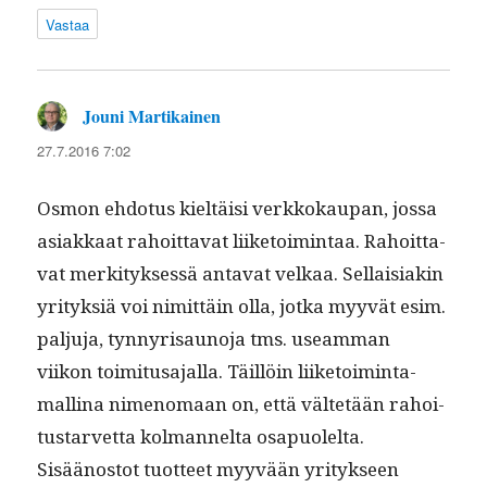
Vastaa
Jouni Martikainen
sanoo:
27.7.2016 7:02
Osmon ehdo­tus kieltäisi verkkokau­pan, jos­sa
asi­akkaat rahoit­ta­vat liike­toim­intaa. Rahoit­ta­
vat merk­i­tyk­sessä anta­vat velkaa. Sel­l­aisi­akin
yri­tyk­siä voi nimit­täin olla, jot­ka myyvät esim.
palju­ja, tyn­nyrisauno­ja tms. use­am­man
viikon toim­i­tusa­jal­la. Täil­löin liike­toim­inta­
mal­li­na nimeno­maan on, että väl­tetään rahoi­
tus­tarvet­ta kol­man­nelta osa­puolelta.
Sisäänos­tot tuot­teet myyvään yri­tyk­seen