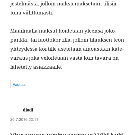
jestelmästä, jol­loin mak­su mak­se­taan tilisi­ir­
tona välittömästi.
Maail­mal­la mak­sut hoide­taan yleen­sä joko
pank­ki- tai luot­toko­r­tilla, jol­loin tilauk­sen teon
yhtey­dessä kor­tille asete­taan ain­oas­taan kat­e­
va­raus joka veloite­taan vas­ta kun tavara on
lähetet­ty asiakkaalle.
Vastaa
diodi
sanoo:
26.7.2016 23:11