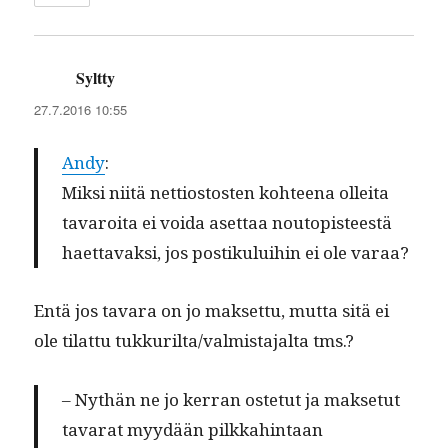
Syltty
sanoo:
27.7.2016 10:55
Andy
:
Mik­si niitä net­tios­tosten kohteena ollei­ta
tavaroi­ta ei voi­da aset­taa noutopis­teestä
haet­tavak­si, jos postiku­lui­hin ei ole varaa?
Entä jos tavara on jo mak­set­tu, mut­ta sitä ei
ole tilat­tu tukkurilta/valmistajalta tms.?
– Nythän ne jo ker­ran oste­tut ja mak­se­tut
tavarat myy­dään pilkkahin­taan