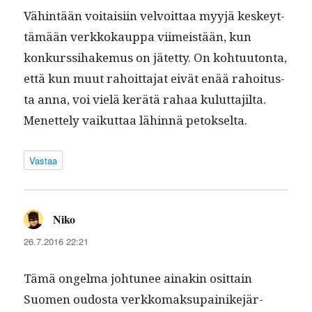
Vähin­tään voitaisi­in velvoit­taa myyjä keskeyt­
tämään verkkokaup­pa viimeistään, kun
konkurssi­hake­mus on jätet­ty. On kohtu­u­ton­ta,
että kun muut rahoit­ta­jat eivät enää rahoi­tus­
ta anna, voi vielä kerätä rahaa kulut­ta­jil­ta.
Menet­te­ly vaikut­taa lähin­nä petokselta.
Vastaa
Niko
sanoo:
26.7.2016 22:21
Tämä ongel­ma johtunee ainakin osit­tain
Suomen oudos­ta verkko­mak­su­painike­jär­