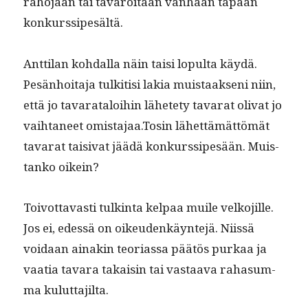
raho­jaan tai tavaroitaan van­haan tapaan
konkurssipesältä.
Antti­lan kohdal­la näin taisi lop­ul­ta käy­dä.
Pesän­hoita­ja tulki­tisi lakia muis­taak­seni niin,
että jo tavarat­aloi­hin lähete­ty tavarat oli­vat jo
vai­h­ta­neet omistajaa.Tosin lähet­tämät­tömät
tavarat taisi­vat jäädä konkurssipesään. Muis­
tanko oikein?
Toiv­ot­tavasti tulk­in­ta kel­paa muile velko­jille.
Jos ei, edessä on oikeu­denkäyn­te­jä. Niis­sä
voidaan ainakin teo­ri­as­sa päätös purkaa ja
vaa­tia tavara takaisin tai vas­taa­va raha­sum­
ma kuluttajilta.