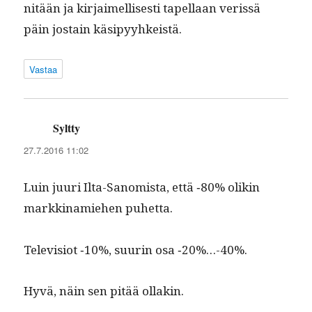
nitään ja kir­jaimel­lis­es­ti tapel­laan veris­sä
päin jostain käsipyyhkeistä.
Vastaa
Syltty
sanoo:
27.7.2016 11:02
Luin juuri Ilta-San­omista, että ‑80% olikin
markki­namiehen puhetta.
Tele­vi­siot ‑10%, suurin osa ‑20%…-40%.
Hyvä, näin sen pitää ollakin.