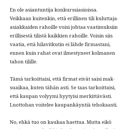
En ole asiantun­ti­ja konkurssi­a­siois­sa.
Veikkaan kuitenkin, että erilli­nen tili kulut­ta­ja-
asi­akkaiden rahoille voisi johtaa vaa­timuk­si­in
eril­lis­es­tä tilistä kaikkien rahoille. Voisin siis
vaa­tia, että hilav­itkutin ei lähde fir­mas­tani,
ennen kuin rahat ovat ilmestyneet kol­ma­nen
tahon tilille.
Tämä tarkoit­taisi, että fir­mat eivät saisi mak­
suaikaa, kuten tähän asti. Se taas tarkoit­taisi,
että kau­pan volyy­mi hyy­ty­isi merkit­tävästi.
Luot­to­han voitelee kau­pankäyn­tiä tehokaasti.
No, ehkä tuo on kaukaa haet­tua. Mut­ta eikö