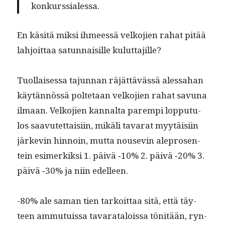
konkurssialessa.
En käsitä mik­si ihmeessä velko­jien rahat pitää
lahjoit­taa sat­un­naisille kuluttajille?
Tuol­laises­sa tajun­nan räjät­tävässä alessa­han
käytän­nössä polte­taan velko­jien rahat savu­na
ilmaan. Velko­jien kannal­ta parem­pi lop­putu­
los saavutet­taisi­in, mikäli tavarat myytäisi­in
järkevin hin­noin, mut­ta nou­sevin alepros­en­
tein esimerkik­si 1. päivä ‑10% 2. päivä ‑20% 3.
päivä ‑30% ja niin edelleen.
-80% ale saman tien tarkoit­taa sitä, että täy­
teen ammu­tuis­sa tavarat­alois­sa tönitään, ryn­