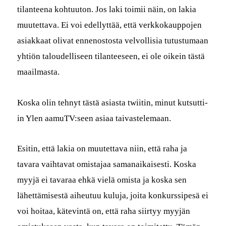
tilanteena kohtu­u­ton. Jos laki toimii näin, on lakia
muutet­ta­va. Ei voi edel­lyt­tää, että verkkokaup­po­jen
asi­akkaat oli­vat ennenos­tos­ta velvol­lisia tutus­tu­maan
yhtiön taloudel­liseen tilanteeseen, ei ole oikein tästä
maailmasta.
Kos­ka olin tehnyt tästä asi­as­ta twi­itin, min­ut kut­sut­ti­
in Ylen aamuTV:seen asi­aa taivastelemaan.
Esitin, että lakia on muutet­ta­va niin, että raha ja
tavara vai­h­ta­vat omis­ta­jaa samanaikaises­ti. Kos­ka
myyjä ei tavaraa ehkä vielä omista ja kos­ka sen
lähet­tämis­es­tä aiheutuu kulu­ja, joi­ta konkurssipesä ei
voi hoitaa, kätev­in­tä on, että raha siir­tyy myyjän