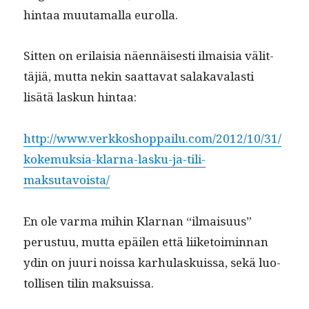
hin­taa muu­ta­mal­la eurolla.
Sit­ten on eri­laisia näen­näis­es­ti ilmaisia välit­
täjiä, mut­ta nekin saat­ta­vat salakavalasti
lisätä laskun hintaa:
http://www.verkkoshoppailu.com/2012/10/31/
kokemuksia-klarna-lasku-ja-tili-
maksutavoista/
En ole var­ma mihin Klar­nan “ilmaisu­us”
perus­tuu, mut­ta epäilen että liike­toimin­nan
ydin on juuri nois­sa karhu­laskuis­sa, sekä luo­
tol­lisen tilin maksuissa.