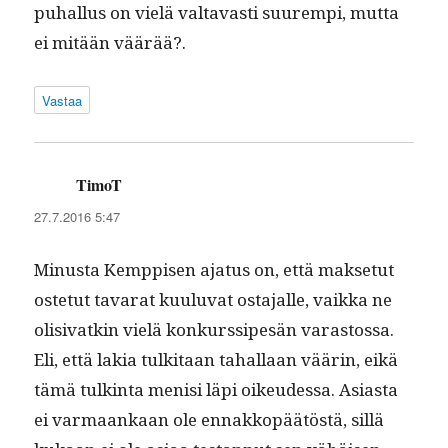
puhal­lus on vielä val­tavasti suurem­pi, mut­ta
ei mitään väärää?.
Vastaa
TimoT
sanoo:
27.7.2016 5:47
Minus­ta Kemp­pisen aja­tus on, että mak­se­tut
oste­tut tavarat kuu­lu­vat osta­jalle, vaik­ka ne
oli­si­vatkin vielä konkurssipesän varas­tossa.
Eli, että lakia tulk­i­taan tahal­laan väärin, eikä
tämä tulk­in­ta menisi läpi oikeudessa. Asi­as­ta
ei var­maankaan ole ennakkopäätöstä, sil­lä