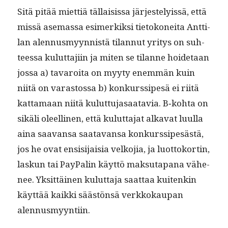
Sitä pitää miet­tiä täl­lai­sis­sa jär­jeste­lyis­sä, että
mis­sä ase­mas­sa esimerkik­si tietokonei­ta Antti­
lan alen­nus­myyn­nistä tilan­nut yri­tys on suh­
teessa kulut­ta­ji­in ja miten se tilanne hoide­taan
jos­sa a) tavaroi­ta on myy­ty enem­män kuin
niitä on varas­tossa b) konkurssipesä ei riitä
kat­ta­maan niitä kulut­tu­jasaatavia. B‑kohta on
sikäli oleelli­nen, että kulut­ta­jat alka­vat luul­la
aina saa­vansa saata­vansa konkurssipesästä,
jos he ovat ensisi­jaisia velko­jia, ja luot­toko­rtin,
laskun tai Pay­Palin käyt­tö mak­su­ta­pana vähe­
nee. Yksit­täi­nen kulut­ta­ja saat­taa kuitenkin
käyt­tää kaik­ki säästön­sä verkkokau­pan
alennusmyyntiin.