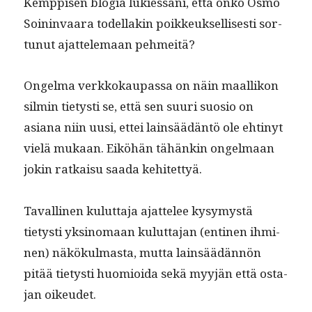
Kemp­pisen blo­gia lukies­sani, että onko Osmo
Soin­in­vaara todel­lakin poikkeuk­sel­lis­es­ti sor­
tunut ajat­tele­maan pehmeitä?
Ongel­ma verkkokau­pas­sa on näin maal­likon
silmin tietysti se, että sen suuri suo­sio on
asiana niin uusi, ettei lain­säädän­tö ole ehtinyt
vielä mukaan. Eiköhän tähänkin ongel­maan
jokin ratkaisu saa­da kehitettyä.
Tavalli­nen kulut­ta­ja ajat­telee kysymys­tä
tietysti yksi­no­maan kulut­ta­jan (enti­nen ihmi­
nen) näkökul­mas­ta, mut­ta lain­säädän­nön
pitää tietysti huomioi­da sekä myyjän että osta­
jan oikeudet.