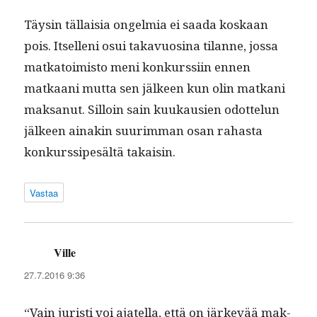
Täysin täl­laisia ongelmia ei saa­da koskaan
pois. Itsel­leni osui takavu­osi­na tilanne, jos­sa
matka­toimis­to meni konkurssi­in ennen
matkaani mut­ta sen jäl­keen kun olin matkani
mak­sanut. Sil­loin sain kuukausien odot­telun
jäl­keen ainakin suurim­man osan rahas­ta
konkurssipesältä takaisin.
Vastaa
Ville
sanoo:
27.7.2016 9:36
“Vain juristi voi ajatel­la, että on järkevää mak­