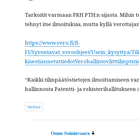
Tarkoitit var­maan PRH PTH:n sijas­ta. Mihin tuo 
tehnyt itse ilmoituk­sia, mut­ta kyl­lä verot­ta­
https://www.vero.fi/fi-
FI/Syventavat_veroohjeet/Usein_kysyttya/Til
kisestiannetuttiedotVerohallintovlitttilinpts
“Kaik­ki tilin­päätösti­eto­jen ilmoit­tamiseen vara
hallinnos­ta Patent­ti- ja rek­ister­i­hal­li­tuk­se
Vastaa
Osmo Soininvaara
sanoo: