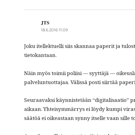
o
k
JTS
sanoo:
18.6.2016 11:09
Joku itellek­tuel­li siis skan­naa paper­it ja tul
tietokantaan.
Näin myös toimii poli­isi — syyt­täjä — oikeuslai
palvelun­tuot­ta­jaa. Välis­sä posti siirtää paper
Seu­raavak­si käyn­nis­tetään “dig­i­tal­isaa­tio” 
aikaan. Yhteisym­mär­rys ei löy­dy kumpi vira
säätöä ei oikeas­t­aan syn­ny itselle vaan sille to