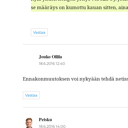
se määräys on kumot­tu kauan sit­ten, ainak
Vastaa
Jouko Ollila
sanoo:
18.6.2016 12:40
Ennakon­muu­tok­sen voi nykyään tehdä netis­sä. 
Vastaa
Petsku
sanoo:
18.6.2016 14:00