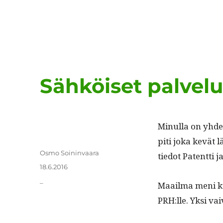
Sähköiset palvelut
Min­ul­la on yhd
piti joka kevät lä
Kirjoittaja
Osmo Soininvaara
tiedot Patent­ti 
Julkaistu
18.6.2016
Kategoriat
_
Maail­ma meni kui
PRH:lle. Yksi vai­