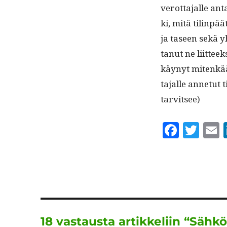
verot­ta­jalle ant
ki, mitä tilin­pä
ja taseen sekä yh
tanut ne liit­teek
käynyt mitenkään 
ta­jalle annetut t
tarvitsee)
F
T
a
w
c
it
a
e
te
l
b
r
o
18 vastausta artikkeliin “Sähköi