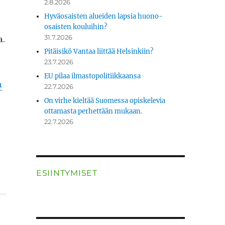
2.8.2026
Hyväosaisten alueiden lapsia huono-
e
osaisten kouluihin?
a.
31.7.2026
Pitäisikö Vantaa liittää Helsinkiin?
23.7.2026
EU pilaa ilmastopolitiikkaansa
h
22.7.2026
On virhe kieltää Suomessa opiskelevia
ottamasta perhettään mukaan.
22.7.2026
ESIINTYMISET