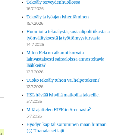
Tekoäly terveydenhuollossa
16.7.2026
Tekoäly ja työajan lyhentäminen
15.7.2026
Huomioita tekoälystä, sosiaalipolitiikasta ja
työnvälityksestä ja työttömyysturvasta
14.7.2026
Miten Kela on alkanut korvata
lainvastaisesti sairaaloissa annosteltavia
lääkkeitä?
12.7.2026
Tuoko tekoäly tuhon vai helpotuksen?
12.7.2026
HSL häviää lyhyillä matkoilla takseille.
5.7.2026
Mitä ajattelen HIFK:in Areenasta?
5.7.2026
Hyödyn kapitalisoituminen maan hintaan
(5) Uhanalaiset lajit
a