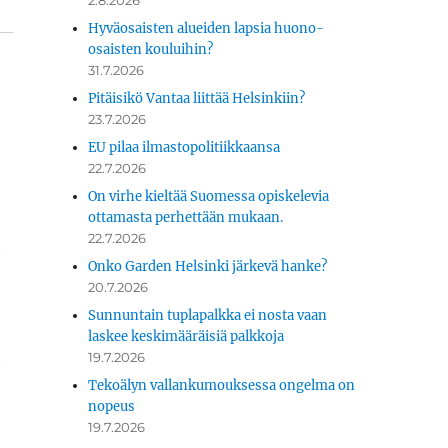
2.8.2026
Hyväosaisten alueiden lapsia huono-
osaisten kouluihin?
31.7.2026
Pitäisikö Vantaa liittää Helsinkiin?
23.7.2026
EU pilaa ilmastopolitiikkaansa
22.7.2026
On virhe kieltää Suomessa opiskelevia
ottamasta perhettään mukaan.
22.7.2026
a
Onko Garden Helsinki järkevä hanke?
20.7.2026
Sunnuntain tuplapalkka ei nosta vaan
laskee keskimääräisiä palkkoja
19.7.2026
a
Tekoälyn vallankumouksessa ongelma on
nopeus
19.7.2026