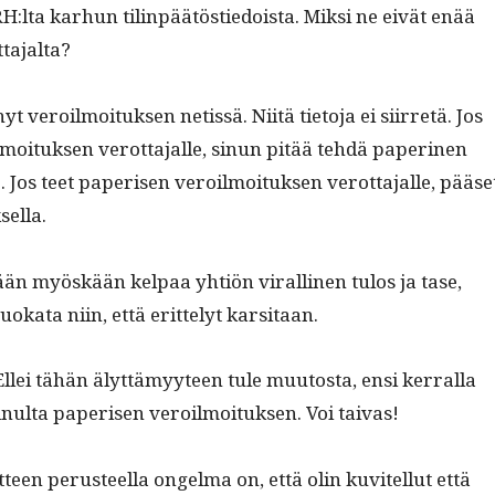
RH:lta karhun tilin­päätöstiedoista. Mik­si ne eivät enää
tajalta?
yt veroil­moituk­sen netis­sä. Niitä tieto­ja ei siir­retä. Jos
moituk­sen verot­ta­jalle, sin­un pitää tehdä paper­i­nen
e. Jos teet paperisen veroil­moituk­sen verot­ta­jalle, pääse
sella.
ään myöskään kel­paa yhtiön viralli­nen tulos ja tase,
ka­ta niin, että erit­te­lyt karsitaan.
llei tähän älyt­tämyy­teen tule muu­tos­ta, ensi ker­ral­la
in­ul­ta paperisen veroil­moituk­sen. Voi taivas!
teen perus­teel­la ongel­ma on, että olin kuvitel­lut että