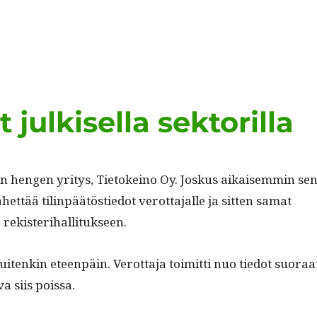
 julkisella sektorilla
en hen­gen yri­tys, Tietokeino Oy. Joskus aikaisem­min se
het­tää tilin­päätöstiedot verot­ta­jalle ja sit­ten samat
ja rekisterihallitukseen.
tenkin eteen­päin. Verot­ta­ja toimit­ti nuo tiedot suo­raa
va siis poissa.