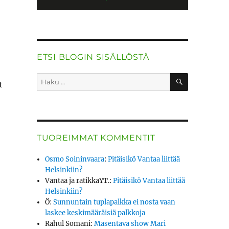
ETSI BLOGIN SISÄLLÖSTÄ
HAKU
Etsi:
t
TUOREIMMAT KOMMENTIT
Osmo Soininvaara
:
Pitäisikö Vantaa liittää
Helsinkiin?
Vantaa ja ratikkaYT.
:
Pitäisikö Vantaa liittää
Helsinkiin?
Ö
:
Sunnuntain tuplapalkka ei nosta vaan
laskee keskimääräisiä palkkoja
Rahul Somani
:
Masentava show Mari