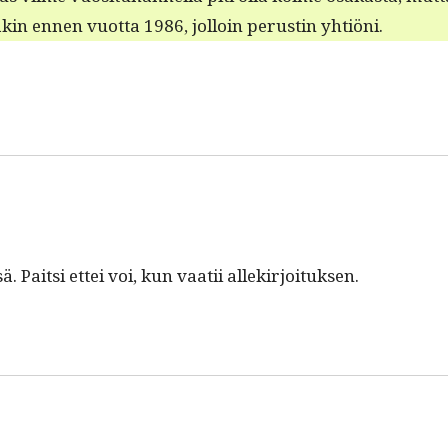
in ennen vuot­ta 1986, jol­loin perustin yhtiöni.
Pait­si ettei voi, kun vaatii allekirjoituksen.