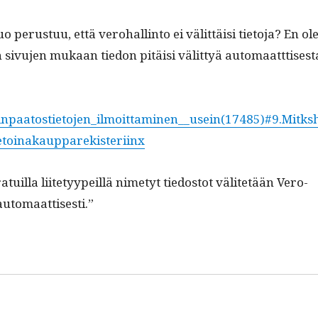
perus­tuu, että vero­hallinto ei välit­täisi tieto­ja? En ol
jan sivu­jen mukaan tiedon pitäisi välit­tyä automaatttisest
inpaatostietojen_ilmoittaminen__usein(17485)#9.Mitks
tietoinakaupparekisteriinx
­tu­il­la liite­tyypeil­lä nime­tyt tiedos­tot välitetään Vero­
en automaattisesti.”