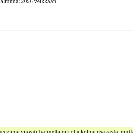
 valmi­ina: 2056 veikkaan.
us viime vuosi­tuhan­nel­la piti olla kolme osakas­ta, mut­t