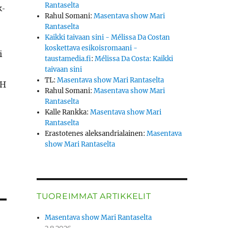
Rantaselta
k­
Rahul Somani
:
Masentava show Mari
Rantaselta
Kaikki taivaan sini - Mélissa Da Costan
koskettava esikoisromaani -
i
taustamedia.fi
:
Mélissa Da Costa: Kaikki
­
taivaan sini
TL
:
Masentava show Mari Rantaselta
RH
Rahul Somani
:
Masentava show Mari
Rantaselta
Kalle Rankka
:
Masentava show Mari
Rantaselta
Erastotenes aleksandrialainen
:
Masentava
show Mari Rantaselta
TUOREIMMAT ARTIKKELIT
Masentava show Mari Rantaselta