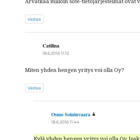
Arvatkaa mil­loin sote-tieto­jär­jestelmät ovat
Vastaa
Catilina
sanoo:
18.6.2016 11:12
Miten yhden hen­gen yri­tys voi olla Oy?
Vastaa
Osmo Soininvaara
sanoo:
18.6.2016 11:44
Kylä yhden hen­gen yri­tys voi olla Oy. Josk