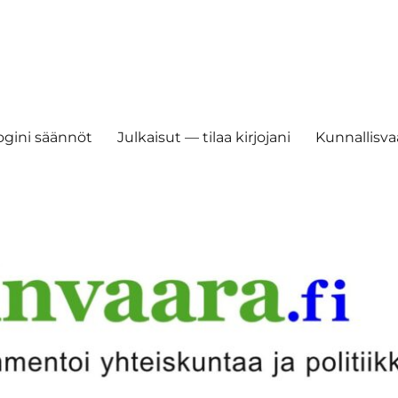
ogini säännöt
Julkaisut — tilaa kirjojani
Kunnallisvaa