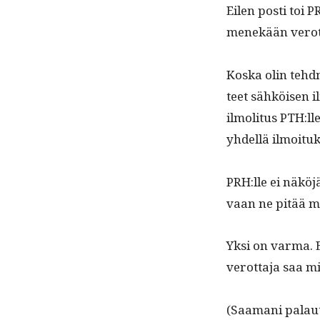
Eilen posti toi P
menekään verot
Kos­ka olin tehd­n
teet sähköisen il
ilmoli­tus PTH:ll
yhdel­lä ilmoituk
PRH:lle ei näköj
vaan ne pitää muo
Yksi on var­ma. E
verot­ta­ja saa m
(Saa­mani palaut­