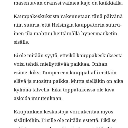
masen­ta­van oranssi vaimea kajo on kaikkialla.
Kaup­pakeskuk­sista raken­netaan tänä päivänä
niin suuria, että Helsin­gin kaup­pa­torin suu­ru­
inen tila mah­tuu heit­tämäl­lä hyper­mar­ketin
sisälle.
Ei ole mitään syytä, etteikö kaup­pakeskuk­ses­ta
voisi tehdä miel­lyt­tävää paikkaa. Onhan
esimerkik­si Tam­pereen kaup­pa­hal­li erit­täin
elävä ja suosit­tu paik­ka. Mut­ta siel­läkin on aika
kylmää talvel­la. Eikä top­patakeis­sa ole kiva
asioi­da muutenkaan.
Kaupunkien keskus­to­ja voi rak­en­taa myös
sisätiloi­hin. Ei sille ole mitään estet­tä. Eikä se