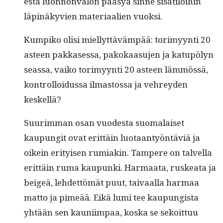
estä luon­non­va­l­on pääsyä sinne sisätiloi­hin
läpinäkyvien mate­ri­aalien vuoksi.
Kumpiko olisi miel­lyt­täväm­pää: torimyyn­ti 20
asteen pakkases­sa, pakokaa­su­jen ja katupö­lyn
seassa, vaiko torimyyn­ti 20 asteen läm­mössä,
kon­trol­loidus­sa ilmas­tossa ja vehrey­den
keskellä?
Suurim­man osan vuodes­ta suo­ma­laiset
kaupun­git ovat erit­täin luo­taan­työn­täviä ja
oikein eri­tyisen rumi­akin. Tam­pere on talvel­la
erit­täin ruma kaupun­ki. Har­maa­ta, ruskea­ta ja
beigeä, lehdet­tömät puut, taivaal­la har­maa
mat­to ja pimeää. Eikä lumi tee kaupungista
yhtään sen kau­ni­im­paa, kos­ka se sekoit­tuu