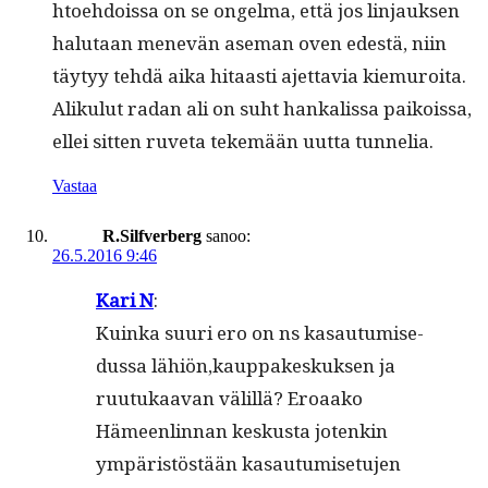
h­toe­hdois­sa on se ongel­ma, että jos lin­jauk­sen
halu­taan menevän ase­man oven edestä, niin
täy­tyy tehdä aika hitaasti ajet­tavia kiemuroi­ta.
Aliku­lut radan ali on suht han­kalis­sa paikois­sa,
ellei sit­ten ruve­ta tekemään uut­ta tunnelia.
Vastaa
R.Silfverberg
sanoo:
26.5.2016 9:46
Kari N
:
Kuin­ka suuri ero on ns kasautu­mise­
dus­sa lähiön,kauppakeskuksen ja
ruu­tukaa­van välil­lä? Eroaako
Hämeen­lin­nan keskus­ta jotenkin
ympäristöstään kasautu­mise­tu­jen