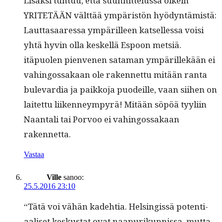
Lisäk­si tun­tuu, että suun­nit­telus­sa oikein
YRITETÄÄN vält­tää ympäristön hyö­dyn­tämistä:
Laut­tasaa­res­sa ympärilleen kat­sel­lessa voisi
yhtä hyvin olla keskel­lä Espoon met­siä.
itäpuolen pien­ve­nen sata­man ympärillekään ei
vahin­gos­sakaan ole raken­net­tu mitään ranta
bule­var­dia ja paikko­ja puodeille, vaan siihen on
laitet­tu liiken­neympyrä! Mitään söpöä tyyli­in
Naan­tali tai Por­voo ei vahin­gos­sakaan
rakennetta.
Vastaa
Ville
sanoo:
25.5.2016 23:10
“Tätä voi vähän kade­htia. Helsingis­sä poten­ti­
aaliset kesku­s­tat ovat naa­purikun­nis­sa, mut­ta