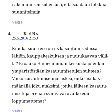
rak­en­tamisen siihen asti, että saadaan tolkkua
suunnitelmiin.
Vastaa
Kari N
sanoo:
25.5.2016 21:53
Kuin­ka suuri ero on ns kasautu­mise­dus­sa
lähiön, kaup­pakeskuk­sen ja ruu­tukaa­van välil­
lä? Eroaako Hämeen­lin­nan keskus­ta jotenkin
ympäristöstään kasautu­mise­tu­jen suh­teen?
Voiko kasautu­mise­tu­ja laskea, onko asukas­
määräl­lä joku mak­si­mi, jon­ka jäl­keen kasautu­
mise­tu­ja ei enää syn­ny vai ovatko edut
loppumattomat?
Vastaa