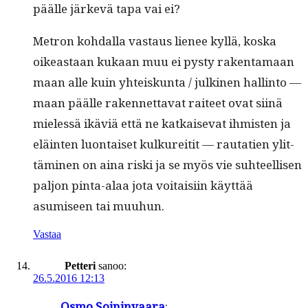
päälle järkevä tapa vai ei?
Metron kohdal­la vas­taus lie­nee kyl­lä, kos­ka
oikeas­t­aan kukaan muu ei pysty rak­en­ta­maan
maan alle kuin yhteiskun­ta / julki­nen hallinto —
maan päälle raken­net­ta­vat raiteet ovat siinä
mielessä ikäviä että ne katkai­se­vat ihmis­ten ja
eläin­ten luon­taiset kulkure­itit — rauta­tien ylit­
tämi­nen on aina ris­ki ja se myös vie suh­teel­lisen
paljon pin­ta-alaa jota voitaisi­in käyt­tää
asumiseen tai muuhun.
Vastaa
Petteri
sanoo:
26.5.2016 12:13
Osmo Soin­in­vaara
: