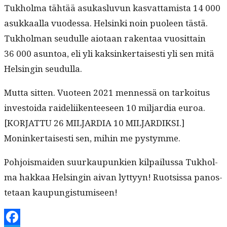
Tukhol­ma tähtää asukaslu­vun kas­vat­tamista 14 000
asukkaal­la vuodessa. Helsin­ki noin puoleen tästä.
Tukhol­man seudulle aio­taan rak­en­taa vuosit­tain
36 000 asun­toa, eli yli kaksinker­tais­es­ti yli sen mitä
Helsin­gin seudulla.
Mut­ta sit­ten. Vuo­teen 2021 men­nessä on tarkoi­tus
investoi­da raideli­iken­teeseen 10 mil­jar­dia euroa.
[KORJATTU 26 MILJARDIA 10 MILJARDIKSI.]
Moninker­tais­es­ti sen, mihin me pystymme.
Pohjo­is­maid­en suurkaupunkien kil­pailus­sa Tukhol­
ma hakkaa Helsin­gin aivan lyt­tyyn! Ruot­sis­sa panos­
te­taan kaupungistumiseen!