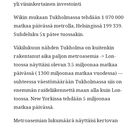
yli viisinker­tainen investointi
Wikin mukaan Tukhol­mas­sa tehdään 1 070 000
matkaa päivässä metrol­la, Helsingis­sä 199 339.
Suhdeluku 5x pätee tuossakin.
Väk­iluku­un näh­den Tukhol­ma on kuitenkin
rak­en­tanut aika paljon metroasemia -> Lon­
toos­sa näyt­täisi ole­van 3.5 miljoon­aa matkaa
päivässä ( 1300 miljoon­aa matkaa vuodessa) —
suh­teessa väestömäärään Tukhol­mas­sa siis on
enem­män raideli­iken­net­tä maan alla kuin Lon­
toos­sa. New Yorkissa tehdään 5 miljoon­aa
matkaa päivässä.
Metroasemi­an lukumäärä näyt­täisi ker­to­van