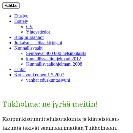
Siirry
Valikko
sisältöön
Etusivu
Esittely
CV
Yhteystiedot
Blogini säännöt
Julkaisut — tilaa kirjojani
Kunnallisvaalit
Seuraavat 400 000 helsinkiläistä
kunnallisvaaliohjelmani 2012
Kunnallisvaaliohjelmani 2008
Linkit
Kotisivuni ennen 1.5.2007
vanhat eduskuntasivuni
Tukholma: ne jyrää meitin!
Kaupunkisu­un­nit­telu­lau­takun­ta ja kiin­teistölau­
takun­ta tekivät sem­i­naari­matkan Tukhol­maan.