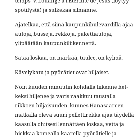
temps: V. Louange a l’E­ter­nite de Jesus (löy­tyy
spo­ti­fys­tä) ja sulkekaa silmänne.
Ajatelkaa, että siinä kaupunkibule­vardil­la ajaa
auto­ja, busse­ja, rekko­ja, paket­ti­au­to­ja,
ylipäätään kaupunkiliikennettä.
Sataa loskaa, on märkää, tuulee, on kylmä.
Käve­lykatu ja pyöräti­et ovat hiljaiset.
Noin kuu­den min­uutin kohdal­la liikenne het­
kek­si hilje­nee ja varis raakkuu taustal­la
rikkoen hil­jaisu­u­den, kunnes Hanasaa­reen
matkalla ole­va suuri pel­let­tirek­ka ajaa täy­del­lä
kaa­sul­la ohit­sesi lennät­täen loskaa, vet­tä ja
hiekkaa komeal­la kaarel­la pyörätielle ja