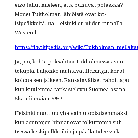
eikö tul­lut mieleen, että puhu­vat potaskaa?
Mon­et Tukhol­man lähiöistä ovat kri­
isipeäkkeitä. Itä-Helsin­ki on niiden rin­nal­la
Westend
https://fi.wikipedia.org/wiki/Tukholman_mellaka
Ja, joo, koh­ta pok­sah­taa Tukhol­mas­sa asun­
toku­pla. Paljonko mah­ta­vat Helsin­gin korot
koho­ta sen jäl­keen. Kan­sain­väliset rahoit­ta­jat
kun kuulem­ma tarkastel­e­vat Suomea osana
Skan­di­navi­aa. 5%?
Helsin­ki muut­tuu yhä vain utopis­tisem­mak­si,
kun asun­to­jen hin­nat ovat tolkut­to­mia suh­
teessa keskipalkkoi­hin ja pääl­lä tulee vielä