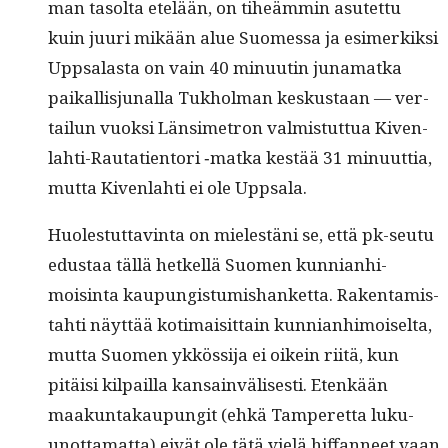
man tasol­ta etelään, on tiheäm­min asutet­tu
kuin juuri mikään alue Suomes­sa ja esimerkik­si
Upp­salas­ta on vain 40 min­uutin juna­mat­ka
paikallisju­nal­la Tukhol­man keskus­taan — ver­
tailun vuok­si Län­simetron valmis­tut­tua Kiven­
lahti-Rauta­tien­tori ‑mat­ka kestää 31 min­u­ut­tia,
mut­ta Kiven­lahti ei ole Uppsala.
Huolestut­tavin­ta on mielestäni se, että pk-seu­tu
edus­taa täl­lä het­kel­lä Suomen kun­ni­an­hi­
moisin­ta kaupungis­tu­mis­hanket­ta. Rak­en­tamis­
tahti näyt­tää koti­maisit­tain kun­ni­an­hi­moi­selta,
mut­ta Suomen ykkös­si­ja ei oikein riitä, kun
pitäisi kil­pail­la kan­sain­välis­es­ti. Etenkään
maakun­takaupun­git (ehkä Tam­peretta luku­
unot­ta­mat­ta) eivät ole tätä vielä hif­fan­neet vaan