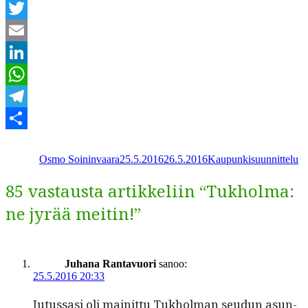
Facebook
Twitter
Email
LinkedIn
WhatsApp
Telegram
Kirjoittaja
Julkaistu
Kategoriat
Share
Osmo Soininvaara
25.5.2016
26.5.2016
Kaupunkisuunnittelu
85 vastausta artikkeliin “Tukholma:
ne jyrää meitin!”
Juhana Rantavuori
sanoo:
25.5.2016 20:33
Jutus­sasi oli mainit­tu Tukhol­man seudun asun­