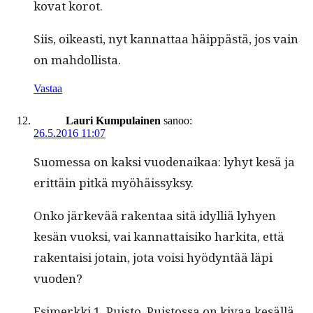
kovat korot.
Siis, oikeasti, nyt kan­nat­taa häip­pästä, jos vain
on mahdollista.
Vastaa
Lauri Kumpulainen
sanoo:
26.5.2016 11:07
Suomes­sa on kak­si vuo­de­naikaa: lyhyt kesä ja
erit­täin pitkä myöhäissyksy.
Onko järkevää rak­en­taa sitä idyl­liä lyhyen
kesän vuok­si, vai kan­nat­taisiko harki­ta, että
rak­en­taisi jotain, jota voisi hyö­dyn­tää läpi
vuoden?
Esimerk­ki 1. Puis­to. Puis­tossa on kivaa kesäl­lä,