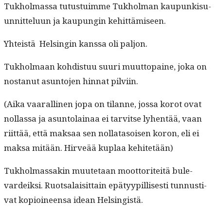
Tukhol­mas­sa tutus­tu­imme Tukhol­man kaupunkisu­
un­nit­telu­un ja kaupun­gin kehittämiseen.
Yhteistä Helsin­gin kanssa oli paljon.
Tukhol­maan kohdis­tuu suuri muut­topaine, joka on
nos­tanut asun­to­jen hin­nat pilviin.
(Aika vaar­alli­nen jopa on tilanne, jos­sa korot ovat
nol­las­sa ja asun­to­lainaa ei tarvitse lyhen­tää, vaan
riit­tää, että mak­saa sen nol­lata­soisen koron, eli ei
mak­sa mitään. Hirveää kuplaa kehitetään)
Tukhol­mas­sakin muute­taan moot­toriteitä bule­
vardeik­si. Ruot­salaisit­tain epä­tyyp­il­lis­es­ti tun­nus­ti­
vat kopi­oi­neen­sa idean Helsingistä.