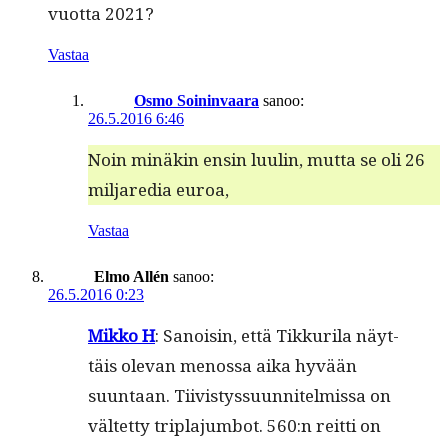
vuot­ta 2021?
Vastaa
Osmo Soininvaara
sanoo:
26.5.2016 6:46
Noin minäkin ensin luulin, mut­ta se oli 26
mil­jare­dia euroa,
Vastaa
Elmo Allén
sanoo:
26.5.2016 0:23
Mikko H
: Sanois­in, että Tikkuri­la näyt­
täis ole­van menos­sa aika hyvään
suun­taan. Tiivistys­su­un­nitelmis­sa on
väl­tet­ty tripla­jum­bot. 560:n reit­ti on