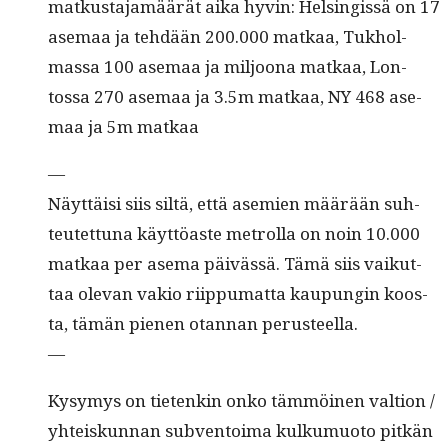
matkus­ta­jamäärät aika hyvin: Helsingis­sä on 17
ase­maa ja tehdään 200.000 matkaa, Tukhol­
mas­sa 100 ase­maa ja miljoona matkaa, Lon­
tossa 270 ase­maa ja 3.5m matkaa, NY 468 ase­
maa ja 5m matkaa
—
Näyt­täisi siis siltä, että asemien määrään suh­
teutet­tuna käyt­töaste metrol­la on noin 10.000
matkaa per ase­ma päivässä. Tämä siis vaikut­
taa ole­van vakio riip­pumat­ta kaupun­gin koos­
ta, tämän pienen otan­nan perusteella.
—
Kysymys on tietenkin onko täm­möi­nen val­tion /
yhteiskun­nan sub­ven­toima kulku­muo­to pitkän