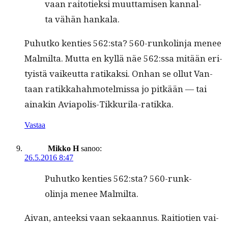
vaan raitotiek­si muut­tamisen kannal­
ta vähän hankala.
Puhutko ken­ties 562:sta? 560-runk­olin­ja menee
Malmil­ta. Mut­ta en kyl­lä näe 562:ssa mitään eri­
ty­istä vaikeut­ta ratikak­si. Onhan se ollut Van­
taan ratikka­hah­motelmis­sa jo pitkään — tai
ainakin Aviapolis-Tikkurila-ratikka.
Vastaa
Mikko H
sanoo:
26.5.2016 8:47
Puhutko ken­ties 562:sta? 560-runk­
olin­ja menee Malmilta.
Aivan, anteek­si vaan sekaan­nus. Raiti­o­tien vai­