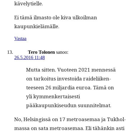
kävelytielle.
Ei tämä ilmas­to ole kiva ulkoil­man
kaupunkielämälle.
Vastaa
Tero Tolonen
sanoo:
26.5.2016 11:48
Mut­ta sit­ten. Vuo­teen 2021 men­nessä
on tarkoi­tus investoi­da raideli­iken­
teeseen 26 mil­jar­dia euroa. Tämä on
yli kym­menker­tais­es­ti
pääkaupunkiseudun suunnitelmat.
No, Helsingis­sä on 17 metroase­maa ja Tukhol­
mas­sa on sata metroase­maa. Eli tähänkin asti