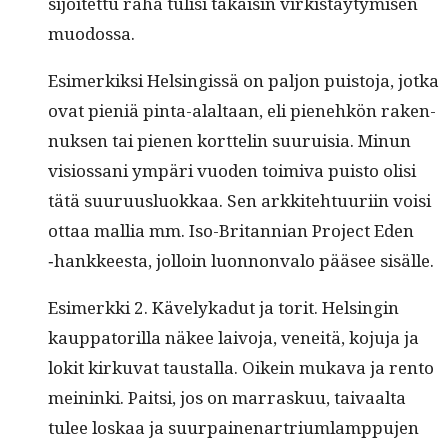
sijoitet­tu raha tulisi takaisin virk­istäy­tymisen
muodossa.
Esimerkik­si Helsingis­sä on paljon puis­to­ja, jot­ka
ovat pieniä pin­ta-alal­taan, eli pienehkön raken­
nuk­sen tai pienen kort­telin suu­ruisia. Min­un
visios­sani ympäri vuo­den toimi­va puis­to olisi
tätä suu­ru­us­lu­okkaa. Sen arkkite­htu­uri­in voisi
ottaa mallia mm. Iso-Bri­tann­ian Project Eden
‑han­kkeesta, jol­loin luon­non­va­lo pääsee sisälle.
Esimerk­ki 2. Käve­lykadut ja torit. Helsin­gin
kaup­pa­to­ril­la näkee laivo­ja, veneitä, koju­ja ja
lok­it kirku­vat taustal­la. Oikein muka­va ja ren­to
meinin­ki. Pait­si, jos on mar­raskuu, taivaal­ta
tulee loskaa ja suur­paine­nar­tri­um­lamp­pu­jen