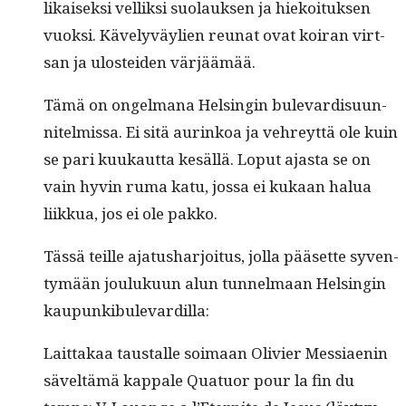
likaisek­si vel­lik­si suo­lauk­sen ja hiekoituk­sen
vuok­si. Käve­lyväylien reunat ovat koiran virt­
san ja ulostei­den värjäämää.
Tämä on ongel­mana Helsin­gin bule­vardis­u­un­
nitelmis­sa. Ei sitä aurinkoa ja vehreyt­tä ole kuin
se pari kuukaut­ta kesäl­lä. Lop­ut ajas­ta se on
vain hyvin ruma katu, jos­sa ei kukaan halua
liikkua, jos ei ole pakko.
Tässä teille aja­tushar­joi­tus, jol­la pääsette syven­
tymään jouluku­un alun tun­nel­maan Helsin­gin
kaupunkibulevardilla:
Lait­takaa taustalle soimaan Olivi­er Mes­si­aenin
säveltämä kap­pale Quatuor pour la fin du