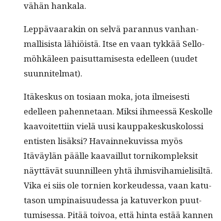
vähän hankala.
Lep­pä­vaarakin on selvä paran­nus van­han­
malli­sista lähiöistä. Itse en vaan tykkää Sel­lo-
möhkäleen paisut­tamis­es­ta edelleen (uudet
suunnitelmat).
Itäkeskus on tosi­aan moka, jota ilmeis­es­ti
edelleen pahen­netaan. Mik­si ihmeessä Keskolle
kaavoitet­ti­in vielä uusi kaup­pakeskuskolos­si
entis­ten lisäk­si? Havain­neku­vis­sa myös
Itäväylän päälle kaavail­lut tornikom­plek­sit
näyt­tävät suun­nilleen yhtä ihmisvi­hamielisiltä.
Vika ei siis ole tornien korkeudessa, vaan katu­
ta­son ump­inaisu­udessa ja katu­verkon puut­
tumises­sa. Pitää toivoa, että hin­ta estää kan­nen