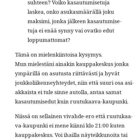
suh­teen? Voiko kasautu­mise­tu­ja
laskea, onko asukas­määräl­lä joku
mak­si­mi, jon­ka jäl­keen kasautu­mise­
tu­ja ei enää syn­ny vai ovatko edut
loppumattomat?
Tämä on mie­lenki­in­toisa kysymys.
Mun mielestäni ainakin kaup­pakeskus jon­ka
ympäril­lä on asu­tus­ta riit­tävästi ja hyvät
joukkoli­iken­ney­htey­det, niin että suuri osa asi­
akkaista ei tule sinne autol­la, antaa samat
kasautu­mise­dut kuin ruutukaava-kaupunki.
Niis­sä on sel­l­ainen vivahde-ero että ruu­tukaa­
va-kaupun­ki ei mene kiin­ni klo 21:00 kuten
kaup­pakeskus. Voi ihail­la näyteikkunoi­ta tai