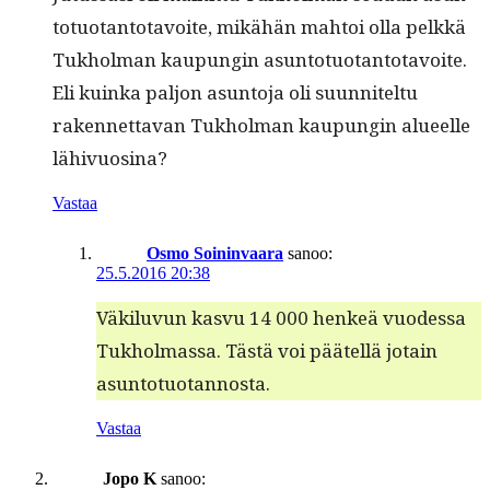
to­tuotan­to­tavoite, mikähän mah­toi olla pelkkä
Tukhol­man kaupun­gin asun­to­tuotan­to­tavoite.
Eli kuin­ka paljon asun­to­ja oli suun­nitel­tu
raken­net­ta­van Tukhol­man kaupun­gin alueelle
lähivuosina?
Vastaa
Osmo Soininvaara
sanoo:
25.5.2016 20:38
Väk­ilu­vun kasvu 14 000 henkeä vuodessa
Tukhol­mas­sa. Tästä voi päätel­lä jotain
asuntotuotannosta.
Vastaa
Jopo K
sanoo: