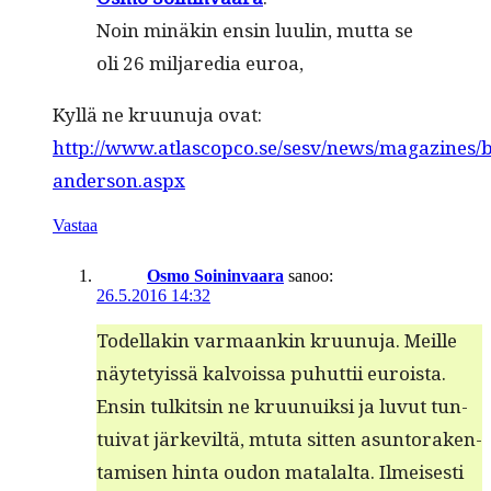
Noin minäkin ensin luulin, mut­ta se
oli 26 mil­jare­dia euroa,
Kyl­lä ne kru­unu­ja ovat:
http://www.atlascopco.se/sesv/news/magazines/bi
anderson.aspx
Vastaa
Osmo Soininvaara
sanoo:
26.5.2016 14:32
Todel­lakin var­maankin kru­unu­ja. Meille
näyte­tyis­sä kalvois­sa puhut­tii euroista.
Ensin tulk­itsin ne kru­unuik­si ja luvut tun­
tu­i­v­at järkeviltä, mtu­ta sit­ten asun­torak­en­
tamisen hin­ta oudon mata­lal­ta. Ilmeis­es­ti