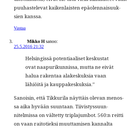
puuhastel­e­vat kaiken­lais­ten epäolen­naisuuk­
sien kanssa.
Vastaa
Mikko H
sanoo:
25.5.2016 21:32
Helsingis­sä poten­ti­aaliset kesku­s­tat
ovat naa­purikun­nis­sa, mut­ta ne eivät
halua rak­en­taa alakeskuk­sia vaan
lähiöitä ja kauppakeskuksia.”
Sanois­in, että Tikkuri­la näyt­täis ole­van menos­
sa aika hyvään suun­taan. Tiivistys­su­un­
nitelmis­sa on väl­tet­ty tripla­jum­bot. 560:n reit­ti
on vaan raitotiek­si muut­tamisen kannal­ta