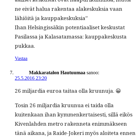
ne eivät halua rak­en­taa alakeskuk­sia vaan
lähiöitä ja kauppakeskuksia”
Ihan Helsingis­säkin poten­ti­aaliset kesku­s­tat
Pasi­las­sa ja Kalasa­ta­mas­sa: kaup­pakeskus­ta
pukkaa.
Vastaa
Makkaratalon Hautuumaa
sanoo:
25.5.2016 23:20
26 mil­jar­dia euroa taitaa olla kruunuja. 😀
Tosin 26 mil­jar­dia kru­unua ei tai­da olla
kuitenkaan ihan kym­menker­tais­es­ti, sil­lä eikös
Kiven­lah­den metro raken­neta enim­mäk­seen
tänä aikana, ja Raide-Jok­eri myös aloite­ta ennen