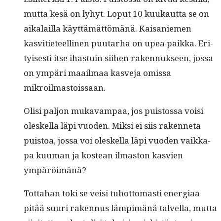
mut­ta kesä on lyhyt. Lop­ut 10 kuukaut­ta se on
aikalail­la käyt­tämät­tömänä. Kaisaniemen
kasvi­ti­eteelli­nen puu­tarha on upea paik­ka. Eri­
tyis­es­ti itse ihas­tu­in siihen raken­nuk­seen, jos­sa
on ympäri maail­maa kasve­ja omis­sa
mikroilmastoissaan.
Olisi paljon mukavam­paa, jos puis­tossa voisi
oleskel­la läpi vuo­den. Mik­si ei siis raken­neta
puis­toa, jos­sa voi oleskel­la läpi vuo­den vaikka­
pa kuuman ja kostean ilmas­ton kasvien
ympäröimänä?
Tot­ta­han toki se veisi tuhot­tomasti ener­giaa
pitää suuri raken­nus lämpimänä talvel­la, mut­ta