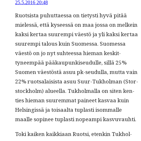
25.5.2016 20:48
Ruot­sista puhut­taes­sa on tietysti hyvä pitää
mielessä, että kyseessä on maa jos­sa on melkein
kak­si ker­taa suurem­pi väestö ja yli kak­si ker­taa
suurem­pi talous kuin Suomes­sa. Suomes­sa
väestö on jo nyt suh­teessa hie­man keskit­
tyneem­pää pääkaupunkiseudulle, sil­lä 25%
Suomen väestöstä asuu pk-seudul­la, mut­ta vain
22% ruot­salai­sista asuu Suur-Tukhol­man (Stor­
stock­holm) alueel­la. Tukhol­mal­la on siten ken­
ties hie­man suurem­mat paineet kas­vaa kuin
Helsingis­sä ja toisaal­ta tuplas­ti isom­malle
maalle sopi­nee tuplas­ti nopeampi kasvuvauhti.
Toki kaiken kaikki­aan Ruot­si, etenkin Tukhol­