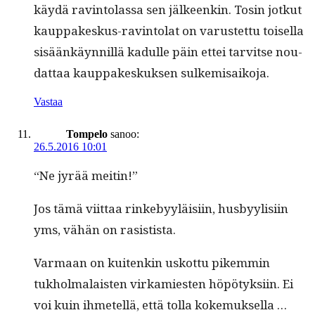
käy­dä rav­in­to­las­sa sen jäl­keenkin. Tosin jotkut
kaup­pakeskus-rav­in­to­lat on varustet­tu toisel­la
sisäänkäyn­nil­lä kadulle päin ettei tarvitse nou­
dat­taa kaup­pakeskuk­sen sulkemisaikoja.
Vastaa
Tompelo
sanoo:
26.5.2016 10:01
“Ne jyrää meitin!”
Jos tämä viit­taa rinke­byyläisi­in, hus­byylisi­in
yms, vähän on rasistista.
Var­maan on kuitenkin uskot­tu pikem­min
tukhol­malais­ten virkami­esten höpö­tyk­si­in. Ei
voi kuin ihme­tel­lä, että tol­la koke­muk­sel­la …