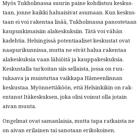
Myös Tukhol­mas­sa suurin paine kohdis­tuu keskus­
taan, jonne kaik­ki halu­aisi­vat asumaan. Kun keskus­
taan ei voi rak­en­taa lisää, Tukhol­mas­sa panos­te­taan
kaupunki­maisi­in alakeskuk­si­in. Tätä voi vähän
kade­htia. Helsingis­sä poten­ti­aaliset kesku­s­tat ovat
naa­purikun­nis­sa, mut­ta ne eivät halua rak­en­taa
alakeskuk­sia vaan lähiöitä ja kaup­pakeskuk­sia.
Keskustal­la tarkoi­tan siis sel­l­aista, jos­sa on ruu­
tukaa­va ja muis­tut­taa vaikka­pa Hämeen­lin­nan
keskus­taa. Myön­net­täköön, että Helsinkikin on rak­
en­tanut Itäkeskuk­sen, joka olisi voin­ut olla jotain
aivan muuta.
Ongel­mat ovat saman­laisia, mut­ta tapa ratkaista ne
on aivan eri­lainen tai san­o­taan erikokoinen.