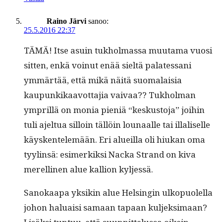
Raino Järvi
sanoo:
25.5.2016 22:37
TÄMÄ! Itse asuin tukhol­mas­sa muu­ta­ma vuosi
sit­ten, enkä voin­ut enää sieltä palates­sani
ymmärtää, että mikä näitä suo­ma­laisia
kaupunkikaavot­ta­jia vaivaa?? Tukhol­man
ympril­lä on monia pieniä “keskus­to­ja” joi­hin
tuli ajel­tua sil­loin täl­löin lounaalle tai illaliselle
käysken­telemään. Eri alueil­la oli hiukan oma
tyylin­sä: esimerkik­si Nac­ka Strand on kiva
merelli­nen alue kallion kyljessä.
Sanokaa­pa yksikin alue Helsin­gin ulkop­uolel­la
johon halu­aisi samaan tapaan kul­jek­si­maan?