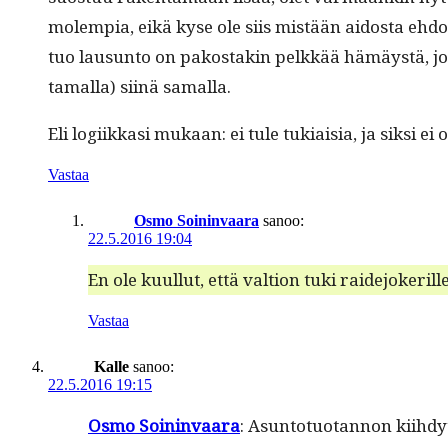
molem­pia, eikä kyse ole siis mis­tään aidos­ta ehdos­t
tuo lausun­to on pakostakin pelkkää hämäys­tä, jol­la
ta­mal­la) siinä samalla.
Eli logi­ikkasi mukaan: ei tule tuki­aisia, ja sik­si
Vastaa
Osmo Soininvaara
sanoo:
22.5.2016 19:04
En ole kuul­lut, että val­tion tuki raide­jok­er
Vastaa
Kalle
sanoo:
22.5.2016 19:15
Osmo Soin­in­vaara
: Asun­to­tuotan­non kiihdyt