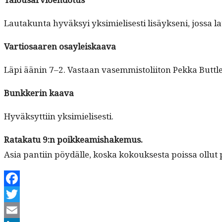
Lau­takun­ta hyväksyi yksimielis­es­ti lisäyk­seni, jos­sa 
Var­tiosaaren osayleiskaava
Läpi äänin 7–2. Vas­taan vasem­mis­toli­iton Pekka But­tle
Bunkkerin kaa­va
Hyväksyt­ti­in yksimielisesti.
Ratakatu 9:n poikkeamishakemus.
Asia pan­ti­in pöy­dälle, kos­ka kok­ouk­ses­ta pois­sa ollu
Facebook
Twitter