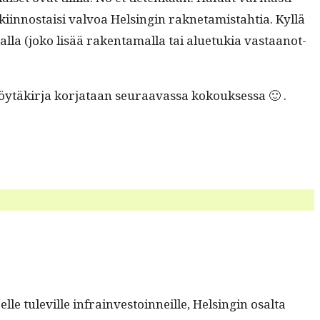
iin­nos­taisi valvoa Helsin­gin rakne­tamis­tah­tia. Kyl­lä
a (joko lisää rak­en­ta­mal­la tai alue­tukia vas­taan­ot­
 pöytäkir­ja kor­jataan seu­raavas­sa kokouksessa 🙂 .
lle tuleville infrain­vestoin­neille, Helsin­gin osalta