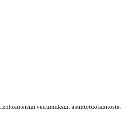
en kohon­neisi­in vaa­timuk­si­in asuntotuotannosta.