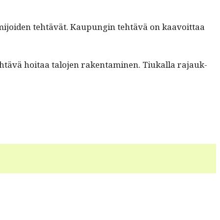
im­i­joiden tehtävät. Kaupun­gin tehtävä on kaavoit­taa
htävä hoitaa talo­jen rak­en­t­a­mi­nen. Tiukalla rajauk­