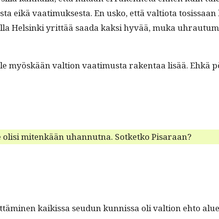
a eikä vaa­timuk­ses­ta. En usko, että val­tio­ta tosis­saan k
 Helsin­ki yrit­tää saa­da kak­si hyvää, muka uhrautu­mal­l
 ei ole myöskään val­tion vaa­timus­ta rak­en­taa lisää. Ehkä
­ille olisi mitenkään uhan­nut­na. Sotketko Pisaraan?
­tämi­nen kaikissa seudun kun­nis­sa oli val­tion ehto aluee