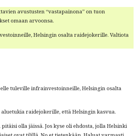
net­tavien avus­tusten “vastapain­ona” on tuon
tuk­set omaan arvoonsa.
oin­neille, Helsin­gin osalta raide­jok­er­ille. Val­tio­ta
lle tuleville infrain­vestoin­neille, Helsin­gin osalta
ue­tukia raide­jok­er­ille, että Helsin­gin kasvua.
itäisi olla jäis­sä. Jos kyse oli ehdos­ta, jol­la Helsin­ki
iset ovat tilil­lä. No et tietenkään. Halu­at var­masti