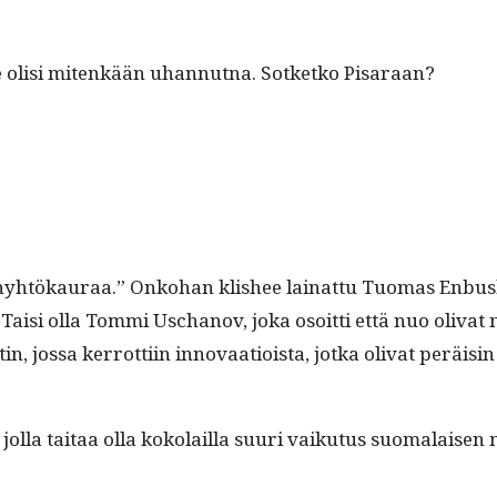
­ille olisi mitenkään uhan­nut­na. Sotketko Pisaraan?
­si nyhtökau­raa.” Onko­han klishee lainat­tu Tuo­mas Enbusk
 Taisi olla Tom­mi Uschanov, joka osoit­ti että nuo oli­vat 
os­sa ker­rot­ti­in inno­vaa­tioista, jot­ka oli­vat peräisin 
 jol­la taitaa olla koko­lail­la suuri vaiku­tus suo­ma­laise