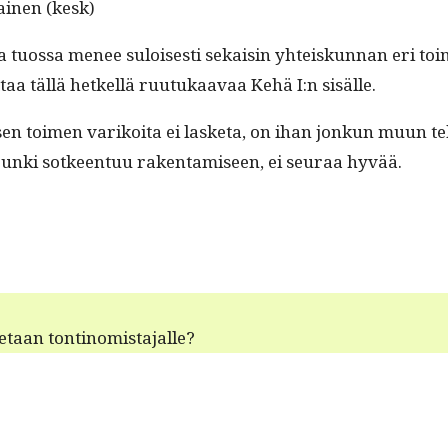
ikainen (kesk)
a tuos­sa menee sulois­es­ti sekaisin yhteiskun­nan eri to
aa täl­lä het­kel­lä ruu­tukaavaa Kehä I:n sisälle.
nisen toimen varikoi­ta ei las­ke­ta, on ihan jonkun muun te
un­ki sot­keen­tuu rak­en­tamiseen, ei seu­raa hyvää.
e­taan tontinomistajalle?