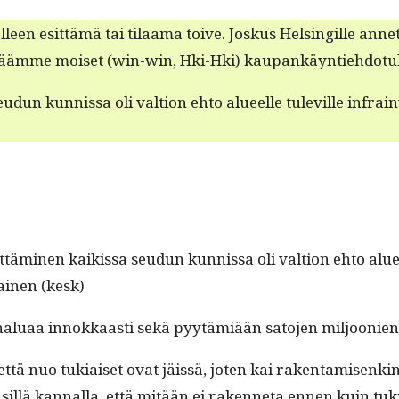
selleen esit­tämä tai tilaa­ma toive. Joskus Helsingille an
täkäämme moi­set (win-win, Hki-Hki) kau­pankäyn­tiehdo­
un kun­nis­sa oli val­tion ehto alueelle tuleville infrain­vest
­tämi­nen kaikissa seudun kun­nis­sa oli val­tion ehto aluee
ikainen (kesk)
i halu­aa innokkaasti sekä pyytämiään sato­jen miljoonien al
 että nuo tuki­aiset ovat jäis­sä, joten kai rak­en­tamisenkin p
il­lä kan­nal­la, että mitään ei raken­neta ennen kuin tuki­a