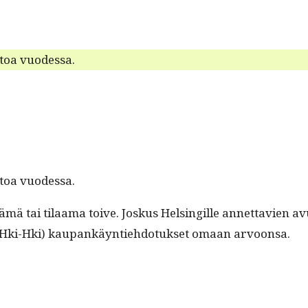
­toa vuodessa.
­toa vuodessa.
t­tämä tai tilaa­ma toive. Joskus Helsingille annet­tavien
, Hki-Hki) kau­pankäyn­tiehdo­tuk­set omaan arvoonsa.