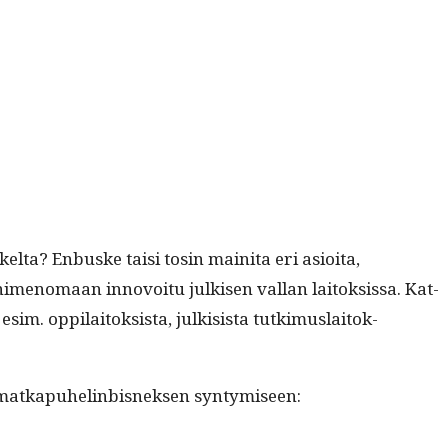
elta? Enbuske taisi tosin maini­ta eri asioi­ta,
nimeno­maan innovoitu julkisen val­lan laitok­sis­sa. Kat­
esim. oppi­laitok­sista, julk­i­sista tutkimus­laitok­
n matka­puhe­lin­bis­nek­sen syn­tymiseen: