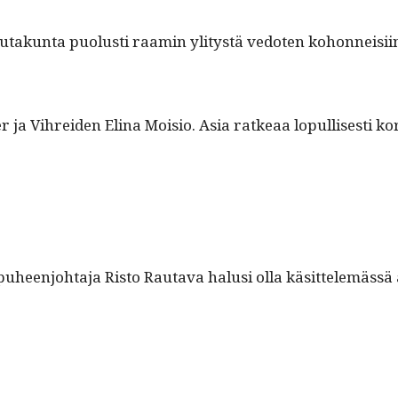
lau­takun­ta puo­lusti raamin yli­tys­tä vedoten kohon­neisi
r ja Vihrei­den Eli­na Moisio. Asia ratkeaa lop­ullis­es­ti 
t puheen­jo­hta­ja Ris­to Rauta­va halusi olla käsit­telemässä