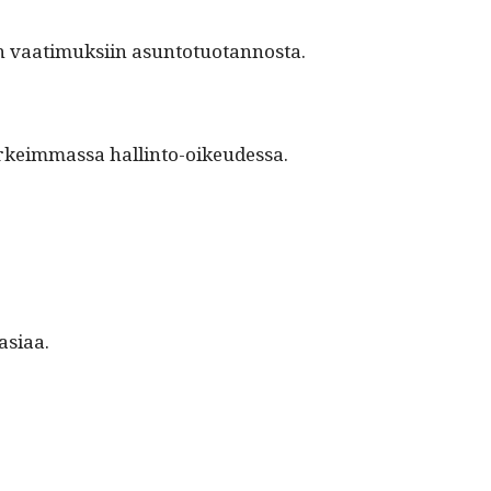
­in vaa­timuk­si­in asuntotuotannosta.
korkeim­mas­sa hallinto-oikeudessa.
 asiaa.