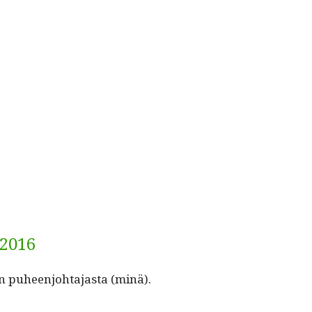
.2016
n puheen­jo­hta­jas­ta (minä).