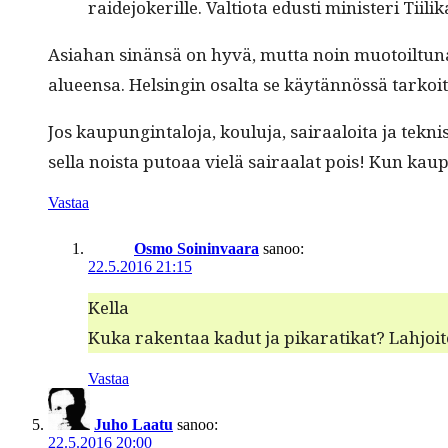
raide­jok­er­ille. Val­tio­ta edusti min­is­teri Tiil
Asi­a­han sinän­sä on hyvä, mut­ta noin muo­toil­tun
alueen­sa. Helsin­gin osalta se käytän­nössä tarkoit­t
Jos kaupung­in­talo­ja, koulu­ja, sairaaloi­ta ja tek
sel­la noista putoaa vielä sairaalat pois! Kun kaup
Vastaa
Osmo Soininvaara
sanoo:
22.5.2016 21:15
Kel­la
Kuka rak­en­taa kadut ja pikaratikat? Lahjoit
Vastaa
Juho Laatu
sanoo:
22.5.2016 20:00