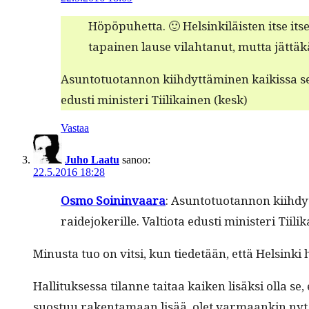
Höpöpuhet­ta. 🙂 Helsinkiläis­ten itse it
tapainen lause vilah­tanut, mut­ta jät­
Asun­to­tuotan­non kiihdyt­tämi­nen kaikissa seud
edusti min­is­teri Tiilikainen (kesk)
Vastaa
Juho Laatu
sanoo:
22.5.2016 18:28
Osmo Soin­in­vaara
: Asun­to­tuotan­non kiihdyt
raide­jok­er­ille. Val­tio­ta edusti min­is­teri Tiil
Minus­ta tuo on vit­si, kun tiede­tään, että Helsin­k
Hal­li­tuk­ses­sa tilanne taitaa kaiken lisäk­si olla se,
suos­tuu rak­en­ta­maan lisää, olet var­maankin nyt s