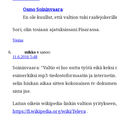
Osmo Soin­in­vaara
:
En ole kuul­lut, että val­tion tuki raide­jok­er
Sori, olin tosi­aan ajatuk­sis­sani Pisarassa.
Vastaa
mikko v
sanoo:
11.6.2016 5:48
Soin­in­vaara: ”Val­tio ei luo uut­ta työtä eikä kek
esimerkik­si mp3-tiedosto­for­maatin ja inter­netin.
selin hiukan aikaa sit­ten kokon­aisen tv-doku­mentin, j
sista jne.
Lai­tan oikein wikipedia-linkin val­tion yri­tyk­seen,
https://fi.wikipedia.org/wiki/Televa
.