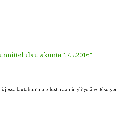
unnittelulautakunta 17.5.2016”
ni, jos­sa lau­takun­ta puo­lusti raamin yli­tys­tä ve3dsoty