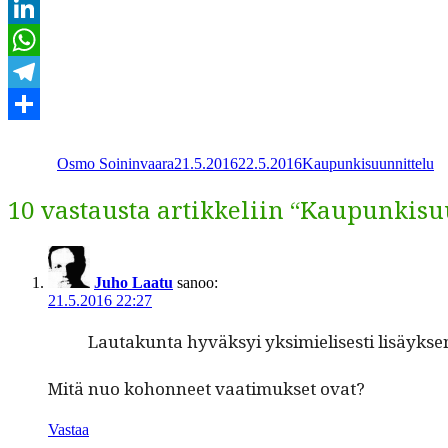
Email
LinkedIn
WhatsApp
Telegram
Kirjoittaja
Julkaistu
Kategoriat
Share
Osmo Soininvaara
21.5.2016
22.5.2016
Kaupunkisuunnittelu
10 vastausta artikkeliin “Kaupunkisu
Juho Laatu
sanoo:
21.5.2016 22:27
Lau­takun­ta hyväksyi yksimielis­es­ti lisäyk­se
Mitä nuo kohon­neet vaa­timuk­set ovat?
Vastaa