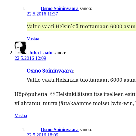
Osmo Soininvaara
sanoo:
22.5.2016 11:37
Val­tio vaati Helsinkiä tuot­ta­maan 6000 asun
Vastaa
Juho Laatu
sanoo:
22.5.2016 12:09
Osmo Soin­in­vaara
:
Val­tio vaati Helsinkiä tuot­ta­maan 6000 asun
Höpöpuhet­ta. 🙂 Helsinkiläis­ten itse itselleen esi
vilah­tanut, mut­ta jät­täkäämme moi­set (win-win
Vastaa
Osmo Soininvaara
sanoo:
22.5.2016 18:09