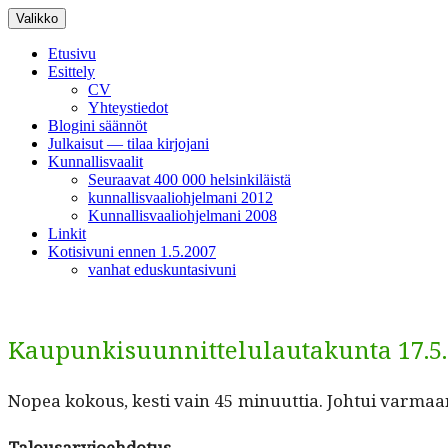
Siirry
Valikko
sisältöön
Etusivu
Esittely
CV
Yhteystiedot
Blogini säännöt
Julkaisut — tilaa kirjojani
Kunnallisvaalit
Seuraavat 400 000 helsinkiläistä
kunnallisvaaliohjelmani 2012
Kunnallisvaaliohjelmani 2008
Linkit
Kotisivuni ennen 1.5.2007
vanhat eduskuntasivuni
Kaupunkisuunnittelulautakunta 17.5
Nopea kok­ous, kesti vain 45 min­u­ut­tia. Joh­tui var­maa
Talousarvioe­hdo­tus