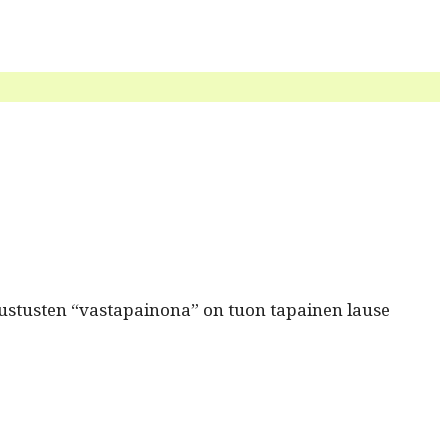
 avus­tusten “vastapain­ona” on tuon tapainen lause