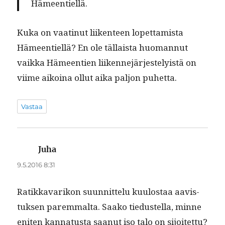
Hämeentiellä.
Kuka on vaat­in­ut liiken­teen lopet­tamista
Hämeen­tiel­lä? En ole täl­laista huo­man­nut
vaik­ka Hämeen­tien liiken­nejär­jeste­ly­istä on
viime aikoina ollut aika paljon puhetta.
Vastaa
Juha
sanoo:
9.5.2016 8:31
Ratikkavarikon suun­nit­telu kuu­lostaa aav­is­
tuk­sen parem­mal­ta. Saako tiedustel­la, minne
eniten kan­na­tus­ta saanut iso talo on sijoitet­tu?