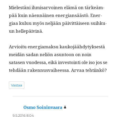
Mielestäni ihmis­ar­voinen elämä on tärkeäm­
pää kuin näen­näi­nen ener­gian­säästö. Ener­
giaa kuluu myös neljään päivit­täiseen suihku­
un hellepäivinä.
Arvioitu ener­gia­mak­su kauko­jäähdy­tyk­ses­tä
mei­dän sadan neliön asun­toon on noin
satasen vuodessa, eikä investoin­ti ole iso jos se
tehdään raken­nus­vai­heessa. Arvaa tehtiinkö?
Vastaa
Osmo Soininvaara
sanoo:
9.5.2016 8:04