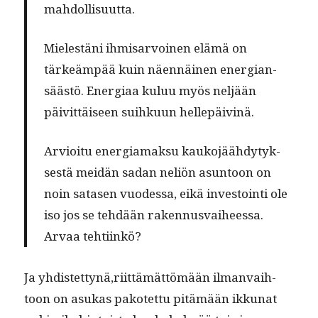
mahdollisuutta.
Mielestäni ihmis­ar­voinen elämä on
tärkeäm­pää kuin näen­näi­nen ener­gian­
säästö. Ener­giaa kuluu myös neljään
päivit­täiseen suihku­un hellepäivinä.
Arvioitu ener­gia­mak­su kauko­jäähdy­tyk­
ses­tä mei­dän sadan neliön asun­toon on
noin satasen vuodessa, eikä investoin­ti ole
iso jos se tehdään raken­nus­vai­heessa.
Arvaa tehtiinkö?
Ja yhdistettynä,riittämättömään ilman­vai­h­
toon on asukas pakotet­tu pitämään ikku­nat