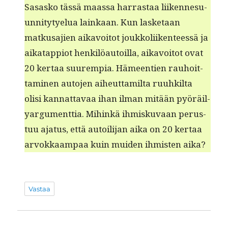
Sasasko tässä maas­sa har­ras­taa liiken­nesu­
un­ni­ty­tyelua lainkaan. Kun las­ke­taan
matkusajien aikavoitot joukkoli­iken­teessä ja
aikat­ap­pi­ot henkilöau­toil­la, aikavoitot ovat
20 ker­taa suurem­pia. Hämeen­tien rauhoit­
ta­mi­nen auto­jen aiheut­tamil­ta ruuhk­il­ta
olisi kan­nat­tavaa ihan ilman mitään pyöräil­
yargu­ment­tia. Mihinkä ihmisku­vaan perus­
tuu aja­tus, että autoil­i­jan aika on 20 ker­taa
arvokkaam­paa kuin muiden ihmis­ten aika?
Vastaa