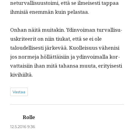
netur­val­lisu­us­toi­mi, että se ilmeis­es­ti tap­paa
ihmisiä enem­män kuin pelastaa.
Onhan näitä muitakin. Ydin­voiman tur­val­lisu­
uskri­teer­it on niin tiukat, että se ei ole
taloudel­lis­es­ti järkevää. Kuolleisu­us vähenisi
jos norme­ja höl­lät­täisi­in ja ydin­voimal­la kor­
vat­taisi­in ihan mitä tahansa muu­ta, eri­tyis­es­ti
kivihiiltä.
Vastaa
Rolle
sanoo:
12.5.2016 9:36