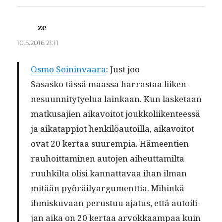
ze
sanoo:
10.5.2016 21:11
Osmo Soin­in­vaara
: Just joo
Sasasko tässä maas­sa har­ras­taa liiken­
nesu­un­ni­ty­tyelua lainkaan. Kun las­ke­taan
matkusajien aikavoitot joukkoli­iken­teessä
ja aikat­ap­pi­ot henkilöau­toil­la, aikavoitot
ovat 20 ker­taa suurem­pia. Hämeen­tien
rauhoit­ta­mi­nen auto­jen aiheut­tamil­ta
ruuhk­il­ta olisi kan­nat­tavaa ihan ilman
mitään pyöräil­yargu­ment­tia. Mihinkä
ihmisku­vaan perus­tuu aja­tus, että autoil­i­
jan aika on 20 ker­taa arvokkaam­paa kuin