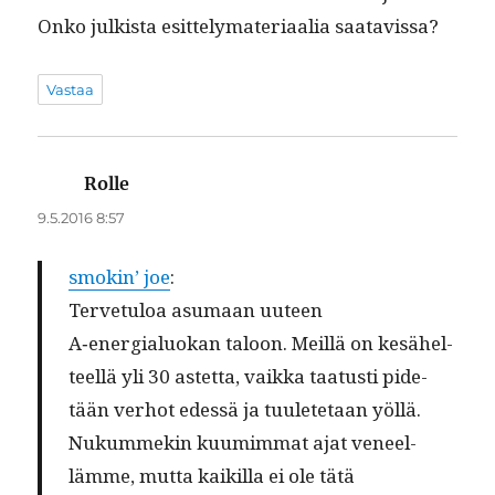
Onko julk­ista esit­te­ly­ma­te­ri­aalia saatavissa?
Vastaa
Rolle
sanoo:
9.5.2016 8:57
smokin’ joe
:
Ter­ve­tu­loa asumaan uuteen
A‑energialuokan taloon. Meil­lä on kesähel­
teel­lä yli 30 astet­ta, vaik­ka taa­tusti pide­
tään ver­hot edessä ja tuulete­taan yöl­lä.
Nukum­mekin kuumim­mat ajat veneel­
lämme, mut­ta kaikil­la ei ole tätä