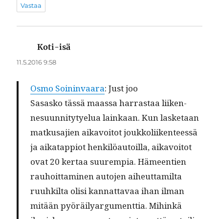
Vastaa
Koti-isä
sanoo:
11.5.2016 9:58
Osmo Soin­in­vaara
: Just joo
Sasasko tässä maas­sa har­ras­taa liiken­
nesu­un­ni­ty­tyelua lainkaan. Kun las­ke­taan
matkusajien aikavoitot joukkoli­iken­teessä
ja aikat­ap­pi­ot henkilöau­toil­la, aikavoitot
ovat 20 ker­taa suurem­pia. Hämeen­tien
rauhoit­ta­mi­nen auto­jen aiheut­tamil­ta
ruuhk­il­ta olisi kan­nat­tavaa ihan ilman
mitään pyöräil­yargu­ment­tia. Mihinkä