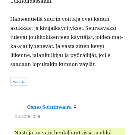
Tukholmassakin.
Hämeen­tiel­lä suurin voit­ta­ja ovat kadun
asukkaat ja kivi­jalka­yri­tyk­set. Seu­raavak­si
tule­vat joukkoli­iken­teen käyt­täjät, joiden mat­
ka-ajat lyhenevät. Ja vas­ta sit­ten kevyt
liikenne, jalankulk­i­jat ja pyöräil­i­jät, joille
saadaan lop­ul­takin kun­non väylät.
Vastaa
Osmo Soininvaara
sanoo:
11.5.2016 10:18
Nas­to­ja on vain henkilöau­tois­sa ja ehkä