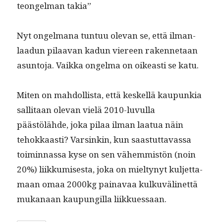
teon­gel­man takia”
Nyt ongel­mana tun­tuu ole­van se, että ilman­
laadun pilaa­van kadun viereen raken­netaan
asun­to­ja. Vaik­ka ongel­ma on oikeasti se katu.
Miten on mah­dol­lista, että keskel­lä kaupunkia
sal­li­taan ole­van vielä 2010-luvul­la
päästölähde, joka pilaa ilman laat­ua näin
tehokkaasti? Varsinkin, kun saas­tut­tavas­sa
toimin­nas­sa kyse on sen vähem­mistön (noin
20%) liikku­mis­es­ta, joka on miel­tynyt kul­jet­ta­
maan omaa 2000kg painavaa kulku­vä­linet­tä
mukanaan kaupungilla liikkuessaan.