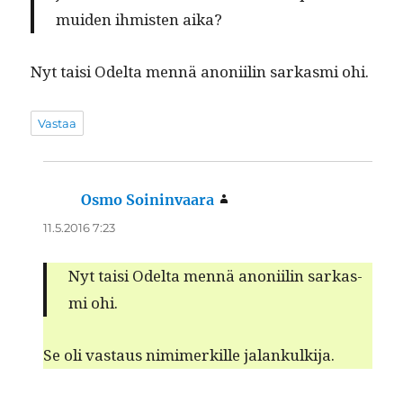
muiden ihmis­ten aika?
Nyt taisi Odelta men­nä anon­i­ilin sarkas­mi ohi.
Vastaa
Osmo Soininvaara
sanoo:
11.5.2016 7:23
Nyt taisi Odelta men­nä anon­i­ilin sarkas­
mi ohi.
Se oli vas­taus nim­imerkille jalankulkija.