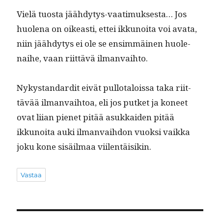
Vielä tuos­ta jäähdy­tys-vaa­timuk­ses­ta… Jos
huole­na on oikeasti, ettei ikkunoi­ta voi ava­ta,
niin jäähdy­tys ei ole se ensim­mäi­nen huole­
nai­he, vaan riit­tävä ilmanvaihto.
Nyky­s­tan­dard­it eivät pul­lotalois­sa taka riit­
tävää ilman­vai­h­toa, eli jos putket ja koneet
ovat liian pienet pitää asukkaiden pitää
ikkunoi­ta auki ilman­vai­h­don vuok­si vaik­ka
joku kone sisäil­maa viilentäisikin.
Vastaa