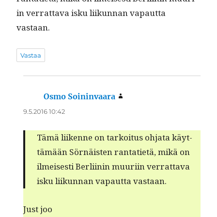
in ver­rat­ta­va isku liikun­nan vapaut­ta
vastaan.
Vastaa
Osmo Soininvaara
sanoo:
9.5.2016 10:42
Tämä liikenne on tarkoi­tus ohja­ta käyt­
tämään Sörnäis­ten rantati­etä, mikä on
ilmeis­es­ti Berli­inin muuri­in ver­rat­ta­va
isku liikun­nan vapaut­ta vastaan.
Just joo