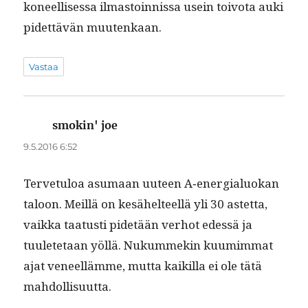
koneel­lises­sa ilmas­toin­nis­sa usein toiv­ota auki
pidet­tävän muutenkaan.
Vastaa
smokin' joe
sanoo:
9.5.2016 6:52
Ter­ve­tu­loa asumaan uuteen A‑energialuokan
taloon. Meil­lä on kesähel­teel­lä yli 30 astet­ta,
vaik­ka taa­tusti pide­tään ver­hot edessä ja
tuulete­taan yöl­lä. Nukum­mekin kuumim­mat
ajat veneel­lämme, mut­ta kaikil­la ei ole tätä
mahdollisuutta.