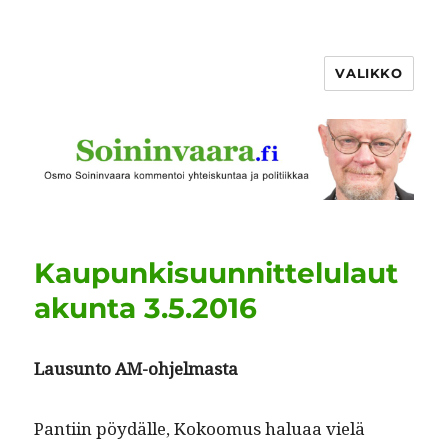
VALIKKO
Kaupunkisuunnittelulaut
akunta 3.5.2016
Lausun­to AM-ohjelmasta
Pan­ti­in pöy­dälle, Kokoomus halu­aa vielä