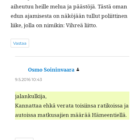
aiheutuu heille melua ja päästöjä. Tästä oman
edun ajamis­es­ta on näköjään tul­lut poli­it­ti­nen
liike, jol­la on nimikin: Vihreä liitto.
Vastaa
Osmo Soininvaara
sanoo:
9.5.2016 10:43
jalankulk­i­ja,
Kan­nat­taa ehkä ver­a­ta toisi­in­sa ratikois­sa ja
autois­sa matkusajien määrää Hämeentiellä.