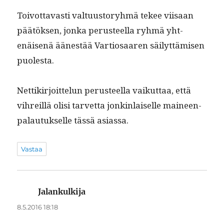
Toiv­ot­tavasti val­tu­us­to­ryh­mä tekee viisaan
päätök­sen, jon­ka perus­teel­la ryh­mä yht­
enäisenä äänestää Var­tiosaaren säi­lyt­tämisen
puolesta.
Net­tikir­joit­telun perus­teel­la vaikut­taa, että
vihreil­lä olisi tarvet­ta jonkin­laiselle maineen­
palau­tuk­selle tässä asiassa.
Vastaa
Jalankulkija
sanoo:
8.5.2016 18:18