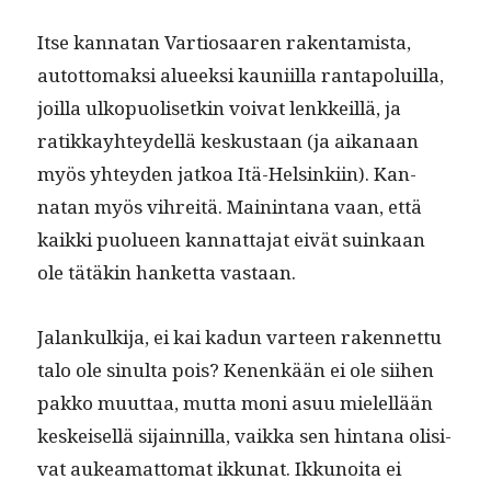
Itse kan­natan Var­tiosaaren rak­en­tamista,
autot­tomak­si alueek­si kau­ni­il­la rantapoluil­la,
joil­la ulkop­uolisetkin voivat lenkkeil­lä, ja
ratikkay­htey­del­lä keskus­taan (ja aikanaan
myös yhtey­den jatkoa Itä-Helsinki­in). Kan­
natan myös vihre­itä. Main­in­tana vaan, että
kaik­ki puolueen kan­nat­ta­jat eivät suinkaan
ole tätäkin han­ket­ta vastaan.
Jalankulk­i­ja, ei kai kadun var­teen raken­net­tu
talo ole sin­ul­ta pois? Kenenkään ei ole siihen
pakko muut­taa, mut­ta moni asuu mielel­lään
keskeisel­lä sijain­nil­la, vaik­ka sen hin­tana oli­si­
vat aukea­mat­tomat ikku­nat. Ikkunoi­ta ei