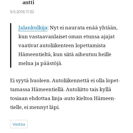
antti
sanoo:
9.5.2016 11:32
Jalankulk­i­ja
: Nyt ei nau­ra­ta enää yhtään,
kun vas­taa­van­laiset oman etun­sa aja­jat
vaa­ti­vat autoli­iken­teen lopet­tamista
Hämeen­tieltä, kun siitä aiheutuu heille
melua ja päästöjä.
Ei syytä huoleen. Autoli­iken­net­tä ei olla lopet­
ta­mas­sa Hämeen­tiel­lä. Autoli­it­to tais kyl­lä
tosi­aan ehdot­taa lin­ja-auto kiel­toa Hämeen­
tielle, ei men­nyt läpi.
Vastaa