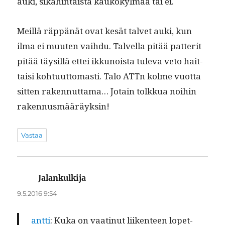
auki, sikahin­taista kaukokylmää tai ei.
Meil­lä räp­pänät ovat kesät tal­vet auki, kun
ilma ei muuten vai­h­du. Talvel­la pitää pat­ter­it
pitää täysil­lä ettei ikkunoista tule­va veto hait­
taisi kohtu­ut­tomasti. Talo ATTn kolme vuot­ta
sit­ten raken­nut­ta­ma… Jotain tolkkua noi­hin
rakennusmääräyksin!
Vastaa
Jalankulkija
sanoo:
9.5.2016 9:54
antti
: Kuka on vaat­in­ut liiken­teen lopet­