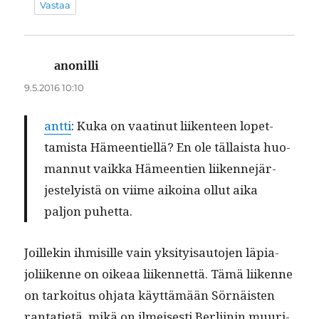
Vastaa
anonilli
sanoo:
9.5.2016 10:10
antti
: Kuka on vaat­in­ut liiken­teen lopet­
tamista Hämeen­tiel­lä? En ole täl­laista huo­
man­nut vaik­ka Hämeen­tien liiken­nejär­
jeste­ly­istä on viime aikoina ollut aika
paljon puhetta.
Joillekin ihmisille vain yksi­ty­isauto­jen läpi­a­
joli­ikenne on oikeaa liiken­net­tä. Tämä liikenne
on tarkoi­tus ohja­ta käyt­tämään Sörnäis­ten
rantati­etä, mikä on ilmeis­es­ti Berli­inin muuri­