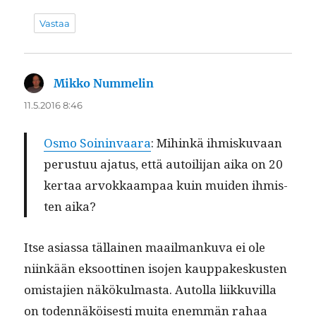
Vastaa
Mikko Nummelin
sanoo:
11.5.2016 8:46
Osmo Soin­in­vaara
: Mihinkä ihmisku­vaan
perus­tuu aja­tus, että autoil­i­jan aika on 20
ker­taa arvokkaam­paa kuin muiden ihmis­
ten aika?
Itse asi­as­sa täl­lainen maail­manku­va ei ole
niinkään eksoot­ti­nen iso­jen kaup­pakeskusten
omis­ta­jien näkökul­mas­ta. Autol­la liikkuvil­la
on toden­näköis­es­ti mui­ta enem­män rahaa