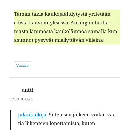
Tämän takia kauko­jäähdy­tys­tä yritetään
edis­tä kaavoituyk­ses­sa. Auringon tuot­ta­
mas­ta läm­möstä kaukoläm­pöä samal­la kun
asun­not pysyvät miel­lyt­tävän viileinä!
Vastaa
antti
sanoo:
9.5.2016 8:23
Jalankulk­i­ja
: Sit­ten sen jäl­keen voikin vaa­
tia liiken­teen lopet­tamista, kuten