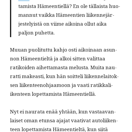
tamista Hämeen­tiel­lä? En ole täl­laista huo­
man­nut vaik­ka Hämeen­tien liiken­nejär­
jeste­ly­istä on viime aikoina ollut aika
paljon puhetta.
Muuan puoli­tut­tu kahjo osti aikoinaan asun­
non Hämeen­tieltä ja alkoi sit­ten valit­taa
ratikoiden aihet­ta­mas­ta melus­ta. Mui­ta nau­
rat­ti makeasti, kun hän soit­teli liiken­nelaitok­
sen liiken­teeno­h­jaamoon ja vaati ratikkali­
iken­teen lopet­tamista Hämeentiellä.
Nyt ei nau­ra­ta enää yhtään, kun vas­taa­van­
laiset oman etun­sa aja­jat vaa­ti­vat autoli­iken­
teen lopet­tamista Hämeen­tieltä, kun siitä