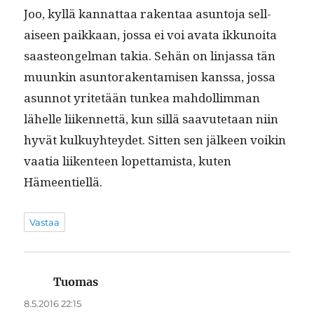
Joo, kyl­lä kan­nat­taa rak­en­taa asun­to­ja sel­l­
aiseen paikkaan, jos­sa ei voi ava­ta ikkunoi­ta
saas­teon­gel­man takia. Sehän on lin­jas­sa tän
muunkin asun­torak­en­tamisen kanssa, jos­sa
asun­not yritetään tunkea mah­dol­lim­man
lähelle liiken­net­tä, kun sil­lä saavute­taan niin
hyvät kulkuy­htey­det. Sit­ten sen jäl­keen voikin
vaa­tia liiken­teen lopet­tamista, kuten
Hämeentiellä.
Vastaa
Tuomas
sanoo:
8.5.2016 22:15