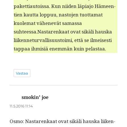
paket­ti­au­tois­sa. Kun niiden läpi­a­jo Hämeen­
tien kaut­ta lop­puu, nas­to­jen tuot­ta­mat
kuolemat vähenevät samas­sa
suhteessa.Nastarenkaat ovat sikäli haus­ka
liiken­netur­val­lisu­us­toi­mi, että se ilmeis­es­ti
tap­paa ihmisiä enem­män kuin pelastaa.
Vastaa
smokin' joe
sanoo:
11.5.2016 11:14
Osmo: Nastarenkaat ovat sikäli haus­ka liiken­