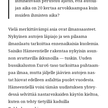
ihmisku­vaan perus­tuu aja­tus, että autoil­i­
jan aika on 20 ker­taa arvokkaam­paa kuin
muiden ihmis­ten aika?
Vielä merkit­tävämpi asia ovat ilmansaas­teet.
Nykyi­nen auto­jen läpi­a­jo ja sen pilaa­ma
ilman­laatu tarkoit­taa ennenaikaisia kuolemia.
Saisiko Hämeen­tielle rak­en­taa nyky­isin asun­
non avat­tavil­la ikkunoil­la — tuskin. Uuden
bus­sikalus­ton Euro6-taso tarkoit­taa puh­taam­
paa ilmaa, mut­ta jäl­jelle jäävien auto­jen nas­
tat hio­vat edelleen asfalt­tia puo­let vuodes­ta.
Hämeen­tiel­lä voisi tämän uud­is­tuk­sen yhtey­
dessä selvit­tää nastarenkaiden käytön kiel­toa,
kuten on tehty tiety­il­lä kaduil­la