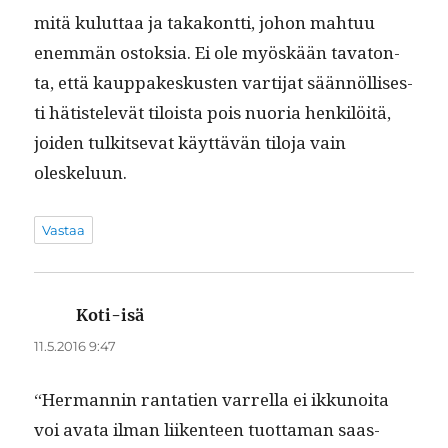
mitä kulut­taa ja takakont­ti, johon mah­tuu
enem­män ostok­sia. Ei ole myöskään tava­ton­
ta, että kaup­pakeskusten var­ti­jat sään­nöl­lis­es­
ti hätis­televät tiloista pois nuo­ria henkilöitä,
joiden tulk­it­se­vat käyt­tävän tilo­ja vain
oleskeluun.
Vastaa
Koti-isä
sanoo:
11.5.2016 9:47
“Her­man­nin ranta­tien var­rel­la ei ikkunoi­ta
voi ava­ta ilman liiken­teen tuot­ta­man saas­