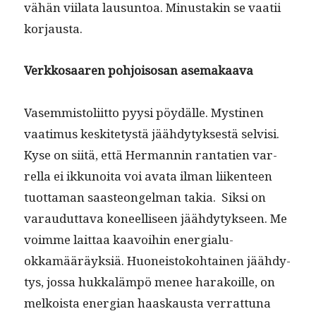
vähän viila­ta lausun­toa. Minus­takin se vaatii
korjausta.
Verkkosaaren pohjoisosan asemakaava
Vasem­mis­toli­it­to pyysi pöy­dälle. Mysti­nen
vaa­timus keskite­tys­tä jäähdy­tyk­ses­tä selvisi.
Kyse on siitä, että Her­man­nin ranta­tien var­
rel­la ei ikkunoi­ta voi ava­ta ilman liiken­teen
tuot­ta­man saas­teon­gel­man takia. Sik­si on
varaudut­ta­va koneel­liseen jäähdy­tyk­seen. Me
voimme lait­taa kaavoihin ener­gialu­
okkamääräyk­siä. Huoneis­toko­htainen jäähdy­
tys, jos­sa hukkaläm­pö menee harakoille, on
melkoista ener­gian haaskaus­ta ver­rat­tuna