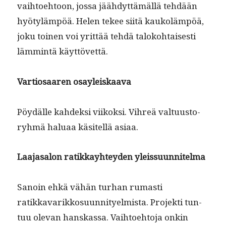
vai­h­toe­htoon, jos­sa jäähdyt­tämäl­lä tehdään
hyötyläm­pöä. Helen tekee siitä kaukoläm­pöä,
joku toinen voi yrit­tää tehdä taloko­htais­es­ti
läm­mintä käyttövettä.
Var­tiosaaren osayleiskaava
Pöy­dälle kahdek­si viikok­si. Vihreä val­tu­us­to­
ryh­mä halu­aa käsitel­lä asiaa.
Laa­jasa­lon ratikkay­htey­den yleissuunnitelma
Sanoin ehkä vähän turhan rumasti
ratikkavarikko­su­un­ni­tyelmista. Pro­jek­ti tun­
tuu ole­van han­skas­sa. Vai­h­toe­hto­ja onkin